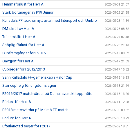
Hemmaförlust för Herr A
2026-05-31 21:07
Stark bortaseger av P19 Junior
2026-05-29 21:25
Kulladals FF tecknar nytt avtal med Intersport och Umbro
2026-05-28 11:59
DM-skräll av Herr A
2026-05-28 08:32
Tränarskifte i Herr A
2026-05-27 07:48
Snöplig förlust för Herr A
2026-05-23 21:13
Cupframgångar för P2015
2026-05-19 09:32
Oavgjort för Herr A
2026-05-17 21:03
Cupseger för F2012/2013
2026-05-17 15:52
Sann Kulladals FF-gemenskap i Halör Cup
2026-05-15 16:33
Stor cuphelg för ungdomslagen
2026-05-13 21:49
F2016/2017 matchvärdar på Damallsvenskt toppmöte
2026-05-13 13:26
Förlust för Herr A
2026-05-11 12:28
P2018 matchvärdar på Malmö FF-match
2026-05-06 09:32
Förlust för Herr A
2026-05-03 19:29
Efterlängtad seger för P2017
2026-05-02 18:31