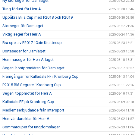
Ny storseger för Damlaget
2025-09-02 22:33
Tung förlust för Herr A
2025-08-30 19:46
Uppåkra Bilia Cup med P2018 och P2019
2025-08-30 08:50
Storseger för Damlaget
2025-08-27 21:36
Viktig seger för Herr A
2025-08-24 14:36
Bra spel av P2017 i Oxie Knattecup
2025-08-23 18:21
Bortaseger för Damlaget
2025-08-23 16:30
Hemmaseger för Herr A-laget
2025-08-18 13:31
Seger i höstpremiären för Damlaget
2025-08-17 08:37
Framgångar för Kulladals FF i Kronborg Cup
2025-08-13 14:04
P2015 Blå Segrare i Kronborg Cup
2025-08-11 22:16
Seger i toppmötet för Herr A
2025-08-10 17:31
Kulladals FF på Kronborg Cup
2025-08-09 09:18
Medlemserbjudande från Intersport
2025-08-04 11:18
Hemvändare klar för Herr A
2025-08-02 11:57
Sommarcuper för ungdomslagen
2025-07-23 11:06