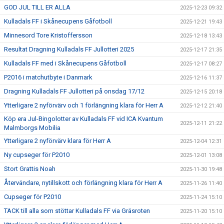
GOD JUL TILL ER ALLA
2025-12-23 09:32
Kulladals FF i Skånecupens Gåfotboll
2025-12-21 19:43
Minnesord Tore Kristoffersson
2025-12-18 13:43
Resultat Dragning Kulladals FF Jullotteri 2025
2025-12-17 21:35
Kulladals FF med i Skånecupens Gåfotboll
2025-12-17 08:27
P2016 i matchutbyte i Danmark
2025-12-16 11:37
Dragning Kulladals FF Jullotteri på onsdag 17/12
2025-12-15 20:18
Ytterligare 2 nyförvärv och 1 förlängning klara för Herr A
2025-12-12 21:40
Köp era Jul-Bingolotter av Kulladals FF vid ICA Kvantum
2025-12-11 21:22
Malmborgs Mobilia
Ytterligare 2 nyförvärv klara för Herr A
2025-12-04 12:31
Ny cupseger för P2010
2025-12-01 13:08
Stort Grattis Noah
2025-11-30 19:48
Återvändare, nytillskott och förlängning klara för Herr A
2025-11-26 11:40
Cupseger för P2010
2025-11-24 15:10
TACK till alla som stöttar Kulladals FF via Gräsroten
2025-11-20 15:10