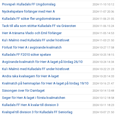
Provspel i Kulladals FF Ungdomslag
2024-11-10 10:12
Nyckelspelare förlänger med Herr A
2024-11-07 20:36
Kulladals FF söker fler ungdomstränare
2024-11-06 21:05
Tack till alla som stöttar Kulladals FF via Gräsroten
2024-11-06 15:24
Herr A-tränarna Vlado och Emil förlänger
2024-11-05 14:53
Kul i Malmö med Kulladals FF under höstlovet
2024-11-03 21:50
Förlust för Herr A i avgörande kvalmatch
2024-10-27 17:58
Kulladals FF F2010 söker spelare
2024-10-25 18:15
Avgörande kvalmatch för Herr A-laget på lördag 26/10
2024-10-24 14:34
Kul i Malmö med Kulladals FF under höstlovet
2024-10-22 21:23
Andra raka kvalsegern för Herr A-laget
2024-10-20 14:33
Kvalmatch på hemmaplan för Herr A-laget på lördag 19/10
2024-10-16 21:47
Säsongen över för Damlaget
2024-10-14 13:48
Seger för Herr A-laget i första kvalmatchen
2024-10-12 18:58
Kulladals FF Herr A kvalar till division 3
2024-10-11 18:23
Kvalspel till division 3 för Kulladals FF Seniorlag
2024-10-07 21:50