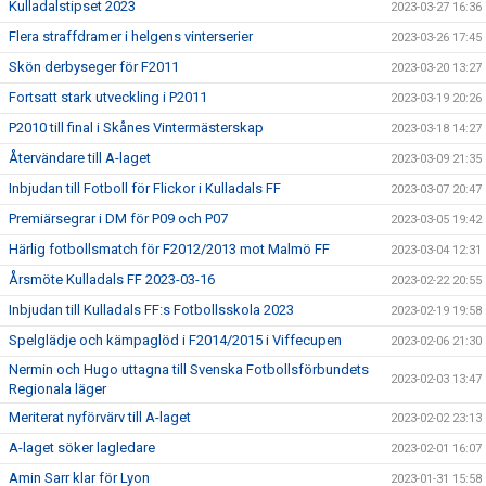
Kulladalstipset 2023
2023-03-27 16:36
Flera straffdramer i helgens vinterserier
2023-03-26 17:45
Skön derbyseger för F2011
2023-03-20 13:27
Fortsatt stark utveckling i P2011
2023-03-19 20:26
P2010 till final i Skånes Vintermästerskap
2023-03-18 14:27
Återvändare till A-laget
2023-03-09 21:35
Inbjudan till Fotboll för Flickor i Kulladals FF
2023-03-07 20:47
Premiärsegrar i DM för P09 och P07
2023-03-05 19:42
Härlig fotbollsmatch för F2012/2013 mot Malmö FF
2023-03-04 12:31
Årsmöte Kulladals FF 2023-03-16
2023-02-22 20:55
Inbjudan till Kulladals FF:s Fotbollsskola 2023
2023-02-19 19:58
Spelglädje och kämpaglöd i F2014/2015 i Viffecupen
2023-02-06 21:30
Nermin och Hugo uttagna till Svenska Fotbollsförbundets
2023-02-03 13:47
Regionala läger
Meriterat nyförvärv till A-laget
2023-02-02 23:13
A-laget söker lagledare
2023-02-01 16:07
Amin Sarr klar för Lyon
2023-01-31 15:58