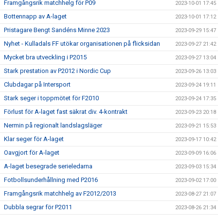
Framgångsrik matchhelg för P09
2023-10-01 17:45
Bottennapp av A-laget
2023-10-01 17:12
Pristagare Bengt Sandéns Minne 2023
2023-09-29 15:47
Nyhet - Kulladals FF utökar organisationen på flicksidan
2023-09-27 21:42
Mycket bra utveckling i P2015
2023-09-27 13:04
Stark prestation av P2012 i Nordic Cup
2023-09-26 13:03
Clubdagar på Intersport
2023-09-24 19:11
Stark seger i toppmötet för F2010
2023-09-24 17:35
Förlust för A-laget fast säkrat div. 4-kontrakt
2023-09-23 20:18
Nermin på regionalt landslagsläger
2023-09-21 15:53
Klar seger för A-laget
2023-09-17 10:42
Oavgjort för A-laget
2023-09-09 16:06
A-laget besegrade serieledarna
2023-09-03 15:34
Fotbollsunderhållning med P2016
2023-09-02 17:00
Framgångsrik matchhelg av F2012/2013
2023-08-27 21:07
Dubbla segrar för P2011
2023-08-26 21:34