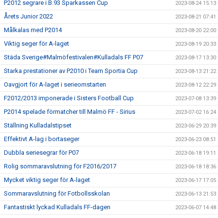
P2012 segrare i B.93 Sparkassen Cup
2023-08-24 15:13
Årets Junior 2022
2023-08-21 07:41
Målkalas med P2014
2023-08-20 22:00
Viktig seger för A-laget
2023-08-19 20:33
Städa Sverige#Malmöfestivalen#Kulladals FF P07
2023-08-17 13:30
Starka prestationer av P2010 i Team Sportia Cup
2023-08-13 21:22
Oavgjort för A-laget i serieomstarten
2023-08-12 22:29
F2012/2013 imponerade i Sisters Football Cup
2023-07-08 13:39
P2014 spelade förmatcher till Malmö FF - Sirius
2023-07-02 16:24
Ställning Kulladalstipset
2023-06-29 20:39
Effektivt A-lag i bortaseger
2023-06-23 08:51
Dubbla seriesegrar för P07
2023-06-18 19:11
Rolig sommaravslutning för F2016/2017
2023-06-18 18:36
Mycket viktig seger för A-laget
2023-06-17 17:05
Sommaravslutning för Fotbollsskolan
2023-06-13 21:53
Fantastiskt lyckad Kulladals FF-dagen
2023-06-07 14:48