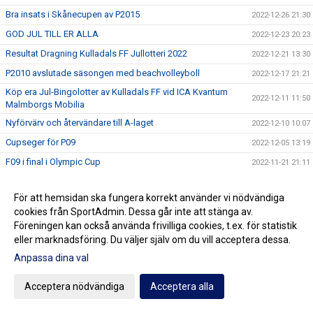
Bra insats i Skånecupen av P2015
2022-12-26 21:30
GOD JUL TILL ER ALLA
2022-12-23 20:23
Resultat Dragning Kulladals FF Jullotteri 2022
2022-12-21 13:30
P2010 avslutade säsongen med beachvolleyboll
2022-12-17 21:21
Köp era Jul-Bingolotter av Kulladals FF vid ICA Kvantum
2022-12-11 11:50
Malmborgs Mobilia
Nyförvärv och återvändare till A-laget
2022-12-10 10:07
Cupseger för P09
2022-12-05 13:19
F09 i final i Olympic Cup
2022-11-21 21:11
Bra cupspel av P2015
2022-11-21 15:07
För att hemsidan ska fungera korrekt använder vi nödvändiga
Mycket bra cupinsats av F2011
2022-11-20 20:59
cookies från SportAdmin. Dessa går inte att stänga av.
P07 vann Olympic Cup
2022-11-20 18:17
Föreningen kan också använda frivilliga cookies, t.ex. för statistik
eller marknadsföring. Du väljer själv om du vill acceptera dessa.
Vinterserierna igång
2022-11-20 15:42
Anpassa dina val
Utdelning från Gräsroten Svenska Spel
2022-11-14 10:23
P07 Cupsegrare i Göteborg
2022-11-07 22:14
Acceptera nödvändiga
Acceptera alla
Nyförvärv till A-laget
2022-11-04 17:20