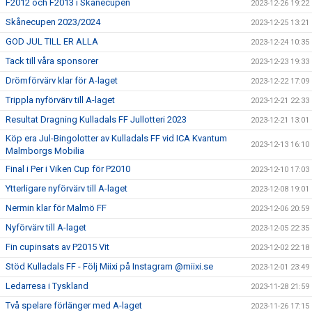
F2012 och F2013 i Skånecupen
2023-12-26 19:22
Skånecupen 2023/2024
2023-12-25 13:21
GOD JUL TILL ER ALLA
2023-12-24 10:35
Tack till våra sponsorer
2023-12-23 19:33
Drömförvärv klar för A-laget
2023-12-22 17:09
Trippla nyförvärv till A-laget
2023-12-21 22:33
Resultat Dragning Kulladals FF Jullotteri 2023
2023-12-21 13:01
Köp era Jul-Bingolotter av Kulladals FF vid ICA Kvantum
2023-12-13 16:10
Malmborgs Mobilia
Final i Per i Viken Cup för P2010
2023-12-10 17:03
Ytterligare nyförvärv till A-laget
2023-12-08 19:01
Nermin klar för Malmö FF
2023-12-06 20:59
Nyförvärv till A-laget
2023-12-05 22:35
Fin cupinsats av P2015 Vit
2023-12-02 22:18
Stöd Kulladals FF - Följ Miixi på Instagram @miixi.se
2023-12-01 23:49
Ledarresa i Tyskland
2023-11-28 21:59
Två spelare förlänger med A-laget
2023-11-26 17:15