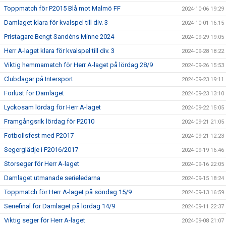
Toppmatch för P2015 Blå mot Malmö FF
2024-10-06 19:29
Damlaget klara för kvalspel till div. 3
2024-10-01 16:15
Pristagare Bengt Sandéns Minne 2024
2024-09-29 19:05
Herr A-laget klara för kvalspel till div. 3
2024-09-28 18:22
Viktig hemmamatch för Herr A-laget på lördag 28/9
2024-09-26 15:53
Clubdagar på Intersport
2024-09-23 19:11
Förlust för Damlaget
2024-09-23 13:10
Lyckosam lördag för Herr A-laget
2024-09-22 15:05
Framgångsrik lördag för P2010
2024-09-21 21:05
Fotbollsfest med P2017
2024-09-21 12:23
Segerglädje i F2016/2017
2024-09-19 16:46
Storseger för Herr A-laget
2024-09-16 22:05
Damlaget utmanade serieledarna
2024-09-15 18:24
Toppmatch för Herr A-laget på söndag 15/9
2024-09-13 16:59
Seriefinal för Damlaget på lördag 14/9
2024-09-11 22:37
Viktig seger för Herr A-laget
2024-09-08 21:07