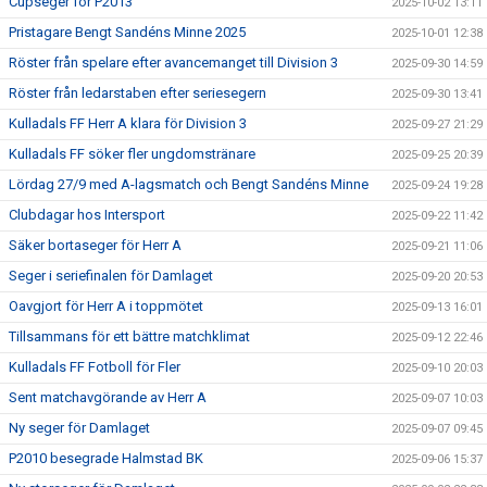
Cupseger för P2013
2025-10-02 13:11
Pristagare Bengt Sandéns Minne 2025
2025-10-01 12:38
Röster från spelare efter avancemanget till Division 3
2025-09-30 14:59
Röster från ledarstaben efter seriesegern
2025-09-30 13:41
Kulladals FF Herr A klara för Division 3
2025-09-27 21:29
Kulladals FF söker fler ungdomstränare
2025-09-25 20:39
Lördag 27/9 med A-lagsmatch och Bengt Sandéns Minne
2025-09-24 19:28
Clubdagar hos Intersport
2025-09-22 11:42
Säker bortaseger för Herr A
2025-09-21 11:06
Seger i seriefinalen för Damlaget
2025-09-20 20:53
Oavgjort för Herr A i toppmötet
2025-09-13 16:01
Tillsammans för ett bättre matchklimat
2025-09-12 22:46
Kulladals FF Fotboll för Fler
2025-09-10 20:03
Sent matchavgörande av Herr A
2025-09-07 10:03
Ny seger för Damlaget
2025-09-07 09:45
P2010 besegrade Halmstad BK
2025-09-06 15:37