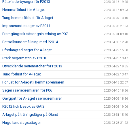
Rättvis derbyseger för P2013
2023-05-13 19:25
Hemmaförlust för A-laget
2023-05-13 09:03
Tung hemmaförlust för A-laget
2023-05-07 13:10
Imponerande seger av F2011
2023-05-05 21:53
Framgångsrik säsongsinledning av P07
2023-05-01 09:10
Fotbollsunderhållning med P2014
2023-04-30 12:20
Efterlängtad seger för A-laget
2023-04-29 15:50
Stark segermatch av P2010
2023-04-23 13:47
Utvecklande seriematcher för P2013
2023-04-22 19:35
Tung förlust för A-laget
2023-04-22 13:47
Förlust för A-laget i hemmapremiären
2023-04-18 22:07
Seger i seriepremiären för P06
2023-04-10 18:36
Oavgjort för A-laget i seriepremiären
2023-04-09 18:36
P2012 fick besök av GAIS
2023-04-03 19:06
A-laget på träningsläger på Öland
2023-03-31 15:40
Hugo landslagsuttagen
2023-03-28 21:22