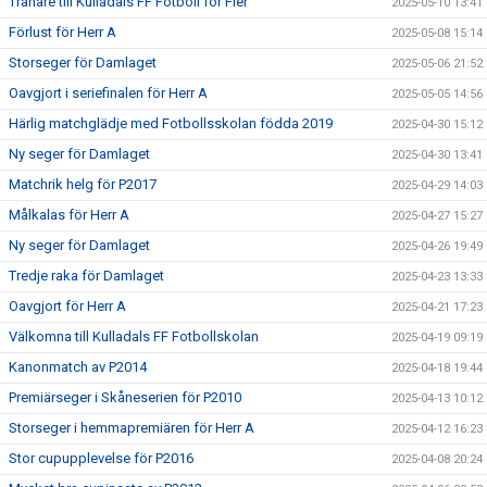
Tränare till Kulladals FF Fotboll för Fler
2025-05-10 13:41
Förlust för Herr A
2025-05-08 15:14
Storseger för Damlaget
2025-05-06 21:52
Oavgjort i seriefinalen för Herr A
2025-05-05 14:56
Härlig matchglädje med Fotbollsskolan födda 2019
2025-04-30 15:12
Ny seger för Damlaget
2025-04-30 13:41
Matchrik helg för P2017
2025-04-29 14:03
Målkalas för Herr A
2025-04-27 15:27
Ny seger för Damlaget
2025-04-26 19:49
Tredje raka för Damlaget
2025-04-23 13:33
Oavgjort för Herr A
2025-04-21 17:23
Välkomna till Kulladals FF Fotbollskolan
2025-04-19 09:19
Kanonmatch av P2014
2025-04-18 19:44
Premiärseger i Skåneserien för P2010
2025-04-13 10:12
Storseger i hemmapremiären för Herr A
2025-04-12 16:23
Stor cupupplevelse för P2016
2025-04-08 20:24