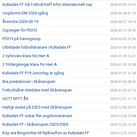
Kulladals FF Gå Fotboll-träff inför internationell cup
2026-03-05 14:02
Ungdoms-DM 2026 igång
2026-02-28 21:33
Årsmöte 2026-03-19
2026-02-27 18:14
Cupseger för P2012
2026-02-10 22:40
P2015 på träningscup
2026-02-02 22:06
Utbildade fotbollstränare i Kulladals FF
2026-01-30 09:50
2 nyförvärv klara för Herr A
2026-01-23 16:21
2 förlängningar klara för Herr A
2026-01-20 10:38
Kulladals FF P19 Juniorlag är igång
2026-01-07 21:24
Bra prestationer i Skånecupen
2026-01-06 08:23
Fotbollsåret inleddes med Skånecupen
2026-01-02 21:16
GOTT NYTT ÅR
2025-12-31 11:19
Härligt avslut på 2025 med Skånecupen
2025-12-30 20:07
Kulladals FF söker fler ungdomstränare
2025-12-28 12:08
Kulladals FF i Skånecupen 2025/2026
2025-12-25 15:35
Köp era Bingolotter till Nyårsafton av Kulladals FF
2025-12-25 10:07