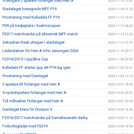
Ytterligare 2 spelare förlänger med Herr A
2025-11-19 15:42
Stadslaget besegrade MFF P19
2025-11-18 21:23
Provträning med Kulladals FF P19
2025-11-15 14:47
P09 på tredjeplats i Svalövscupen
2025-11-15 08:45
P2017 matchvärdar på allsvensk MFF-match
2025-11-13 15:22
Sebastian Rask uttagen i stadslaget
2025-11-12 21:57
Ledarstaben för Herr A inför säsongen 2026
2025-11-10 20:17
F2014/2015 i Uppåkra Cup
2025-11-08 09:42
Kulladals FF startar upp ett P19-lag igen
2025-11-05 20:51
Provträning med Damlaget
2025-11-03 15:10
3 spelare till förlänger med Herr A
2025-10-31 18:39
4 nyckelspelare förlänger med Herr A
2025-10-25 09:01
Två målvakter förlänger med Herr A
2025-10-07 20:35
Damlaget klara för Division 3
2025-10-05 16:00
F2016/2017 matchvärdar på Damallsvenskt derby
2025-10-05 11:10
Fotbollsglädje med P2019
2025-10-04 18:46