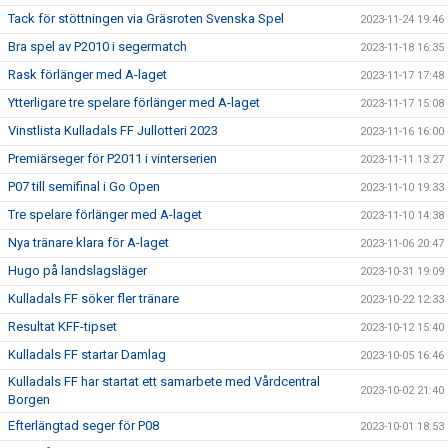
Tack för stöttningen via Gräsroten Svenska Spel
2023-11-24 19:46
Bra spel av P2010 i segermatch
2023-11-18 16:35
Rask förlänger med A-laget
2023-11-17 17:48
Ytterligare tre spelare förlänger med A-laget
2023-11-17 15:08
Vinstlista Kulladals FF Jullotteri 2023
2023-11-16 16:00
Premiärseger för P2011 i vinterserien
2023-11-11 13:27
P07 till semifinal i Go Open
2023-11-10 19:33
Tre spelare förlänger med A-laget
2023-11-10 14:38
Nya tränare klara för A-laget
2023-11-06 20:47
Hugo på landslagsläger
2023-10-31 19:09
Kulladals FF söker fler tränare
2023-10-22 12:33
Resultat KFF-tipset
2023-10-12 15:40
Kulladals FF startar Damlag
2023-10-05 16:46
Kulladals FF har startat ett samarbete med Vårdcentral
2023-10-02 21:40
Borgen
Efterlängtad seger för P08
2023-10-01 18:53