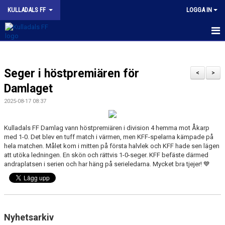
KULLADALS FF
LOGGA IN
HEM
Seger i höstpremiären för
OM KLUBBEN
<
>
Damlaget
NYHETER
2025-08-17 08:37
KONTAKT
Kulladals FF Damlag vann höstpremiären i division 4 hemma mot Åkarp
med 1-0. Det blev en tuff match i värmen, men KFF-spelarna kämpade på
INFORMATION MED POLICY
hela matchen. Målet kom i mitten på första halvlek och KFF hade sen lägen
att utöka ledningen. En skön och rättvis 1-0-seger. KFF befäste därmed
DOKUMENT
andraplatsen i serien och har häng på serieledarna. Mycket bra tjejer! 💙
BILDGALLERI
MATCHER
Nyhetsarkiv
INBETALNING