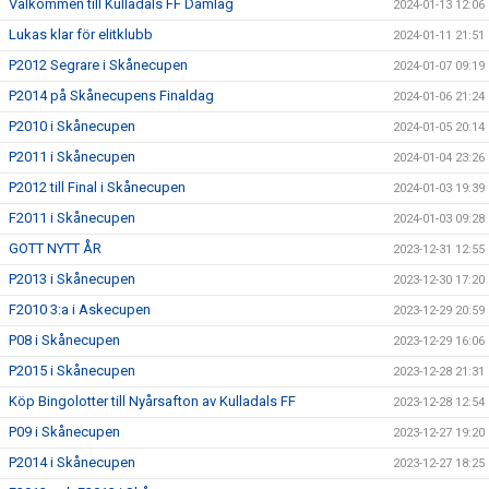
Välkommen till Kulladals FF Damlag
2024-01-13 12:06
Lukas klar för elitklubb
2024-01-11 21:51
P2012 Segrare i Skånecupen
2024-01-07 09:19
P2014 på Skånecupens Finaldag
2024-01-06 21:24
P2010 i Skånecupen
2024-01-05 20:14
P2011 i Skånecupen
2024-01-04 23:26
P2012 till Final i Skånecupen
2024-01-03 19:39
F2011 i Skånecupen
2024-01-03 09:28
GOTT NYTT ÅR
2023-12-31 12:55
P2013 i Skånecupen
2023-12-30 17:20
F2010 3:a i Askecupen
2023-12-29 20:59
P08 i Skånecupen
2023-12-29 16:06
P2015 i Skånecupen
2023-12-28 21:31
Köp Bingolotter till Nyårsafton av Kulladals FF
2023-12-28 12:54
P09 i Skånecupen
2023-12-27 19:20
P2014 i Skånecupen
2023-12-27 18:25