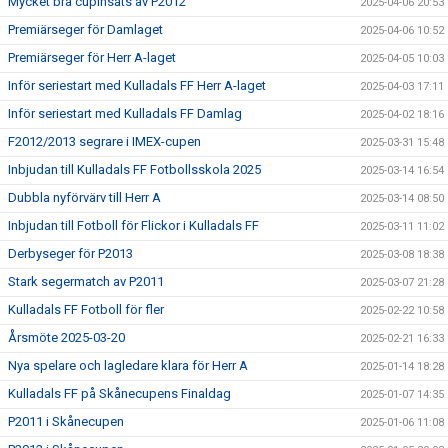
Mycket bra cupinsats av P2012
2025-04-06 20:53
Premiärseger för Damlaget
2025-04-06 10:52
Premiärseger för Herr A-laget
2025-04-05 10:03
Inför seriestart med Kulladals FF Herr A-laget
2025-04-03 17:11
Inför seriestart med Kulladals FF Damlag
2025-04-02 18:16
F2012/2013 segrare i IMEX-cupen
2025-03-31 15:48
Inbjudan till Kulladals FF Fotbollsskola 2025
2025-03-14 16:54
Dubbla nyförvärv till Herr A
2025-03-14 08:50
Inbjudan till Fotboll för Flickor i Kulladals FF
2025-03-11 11:02
Derbyseger för P2013
2025-03-08 18:38
Stark segermatch av P2011
2025-03-07 21:28
Kulladals FF Fotboll för fler
2025-02-22 10:58
Årsmöte 2025-03-20
2025-02-21 16:33
Nya spelare och lagledare klara för Herr A
2025-01-14 18:28
Kulladals FF på Skånecupens Finaldag
2025-01-07 14:35
P2011 i Skånecupen
2025-01-06 11:08