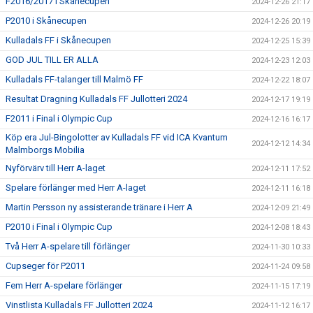
F2016/2017 i Skånecupen
2024-12-26 21:17
P2010 i Skånecupen
2024-12-26 20:19
Kulladals FF i Skånecupen
2024-12-25 15:39
GOD JUL TILL ER ALLA
2024-12-23 12:03
Kulladals FF-talanger till Malmö FF
2024-12-22 18:07
Resultat Dragning Kulladals FF Jullotteri 2024
2024-12-17 19:19
F2011 i Final i Olympic Cup
2024-12-16 16:17
Köp era Jul-Bingolotter av Kulladals FF vid ICA Kvantum
2024-12-12 14:34
Malmborgs Mobilia
Nyförvärv till Herr A-laget
2024-12-11 17:52
Spelare förlänger med Herr A-laget
2024-12-11 16:18
Martin Persson ny assisterande tränare i Herr A
2024-12-09 21:49
P2010 i Final i Olympic Cup
2024-12-08 18:43
Två Herr A-spelare till förlänger
2024-11-30 10:33
Cupseger för P2011
2024-11-24 09:58
Fem Herr A-spelare förlänger
2024-11-15 17:19
Vinstlista Kulladals FF Jullotteri 2024
2024-11-12 16:17