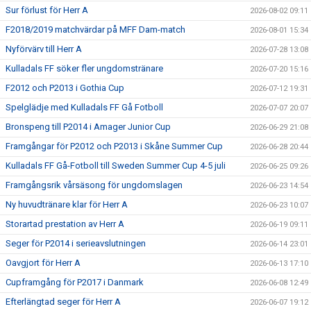
Sur förlust för Herr A
2026-08-02 09:11
PROFILKLÄDER
F2018/2019 matchvärdar på MFF Dam-match
2026-08-01 15:34
Nyförvärv till Herr A
2026-07-28 13:08
KFF FACEBOOK
Kulladals FF söker fler ungdomstränare
2026-07-20 15:16
F2012 och P2013 i Gothia Cup
KFF INSTAGRAM
2026-07-12 19:31
Spelglädje med Kulladals FF Gå Fotboll
2026-07-07 20:07
MEDLEM INTRESSEANMÄLAN
Bronspeng till P2014 i Amager Junior Cup
2026-06-29 21:08
Framgångar för P2012 och P2013 i Skåne Summer Cup
2026-06-28 20:44
Kulladals FF Gå-Fotboll till Sweden Summer Cup 4-5 juli
2026-06-25 09:26
Framgångsrik vårsäsong för ungdomslagen
2026-06-23 14:54
Ny huvudtränare klar för Herr A
2026-06-23 10:07
Storartad prestation av Herr A
2026-06-19 09:11
Seger för P2014 i serieavslutningen
2026-06-14 23:01
Oavgjort för Herr A
2026-06-13 17:10
Cupframgång för P2017 i Danmark
2026-06-08 12:49
Efterlängtad seger för Herr A
2026-06-07 19:12