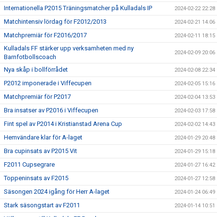
Internationella P2015 Träningsmatcher på Kulladals IP
2024-02-22 22:28
Matchintensiv lördag för F2012/2013
2024-02-21 14:06
Matchpremiär för F2016/2017
2024-02-11 18:15
Kulladals FF stärker upp verksamheten med ny
2024-02-09 20:06
Barnfotbollscoach
Nya skåp i bollförrådet
2024-02-08 22:34
P2012 imponerade i Viffecupen
2024-02-05 15:16
Matchpremiär för P2017
2024-02-04 13:53
Bra insatser av P2016 i Viffecupen
2024-02-03 17:58
Fint spel av P2014 i Kristianstad Arena Cup
2024-02-02 14:43
Hemvändare klar för A-laget
2024-01-29 20:48
Bra cupinsats av P2015 Vit
2024-01-29 15:18
F2011 Cupsegrare
2024-01-27 16:42
Toppeninsats av F2015
2024-01-27 12:58
Säsongen 2024 igång för Herr A-laget
2024-01-24 06:49
Stark säsongstart av F2011
2024-01-14 10:51