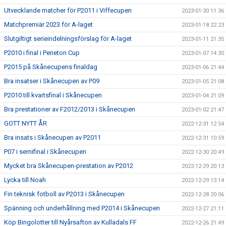
Utvecklande matcher för P2011 i Viffecupen
2023-01-30 11:36
Matchpremiär 2023 för A-laget
2023-01-18 22:23
Slutgiltigt serieindelningsförslag för A-laget
2023-01-11 21:35
P2010 i final i Peneton Cup
2023-01-07 14:30
P2015 på Skånecupens finaldag
2023-01-06 21:44
Bra insatser i Skånecupen av P09
2023-01-05 21:08
P2010 till kvartsfinal i Skånecupen
2023-01-04 21:09
Bra prestationer av F2012/2013 i Skånecupen
2023-01-02 21:47
GOTT NYTT ÅR
2022-12-31 12:54
Bra insats i Skånecupen av P2011
2022-12-31 10:59
P07 i semifinal i Skånecupen
2022-12-30 20:49
Mycket bra Skånecupen-prestation av P2012
2022-12-29 20:13
Lycka till Noah
2022-12-29 13:14
Fin teknisk fotboll av P2013 i Skånecupen
2022-12-28 20:06
Spänning och underhållning med P2014 i Skånecupen
2022-12-27 21:11
Köp Bingolotter till Nyårsafton av Kulladals FF
2022-12-26 21:49