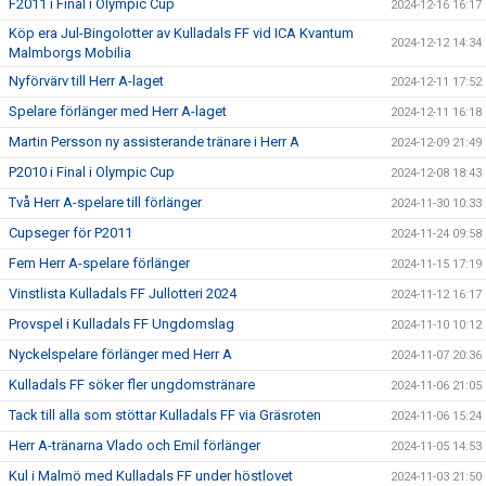
F2011 i Final i Olympic Cup
2024-12-16 16:17
Köp era Jul-Bingolotter av Kulladals FF vid ICA Kvantum
2024-12-12 14:34
Malmborgs Mobilia
Nyförvärv till Herr A-laget
2024-12-11 17:52
Spelare förlänger med Herr A-laget
2024-12-11 16:18
Martin Persson ny assisterande tränare i Herr A
2024-12-09 21:49
P2010 i Final i Olympic Cup
2024-12-08 18:43
Två Herr A-spelare till förlänger
2024-11-30 10:33
Cupseger för P2011
2024-11-24 09:58
Fem Herr A-spelare förlänger
2024-11-15 17:19
Vinstlista Kulladals FF Jullotteri 2024
2024-11-12 16:17
Provspel i Kulladals FF Ungdomslag
2024-11-10 10:12
Nyckelspelare förlänger med Herr A
2024-11-07 20:36
Kulladals FF söker fler ungdomstränare
2024-11-06 21:05
Tack till alla som stöttar Kulladals FF via Gräsroten
2024-11-06 15:24
Herr A-tränarna Vlado och Emil förlänger
2024-11-05 14:53
Kul i Malmö med Kulladals FF under höstlovet
2024-11-03 21:50