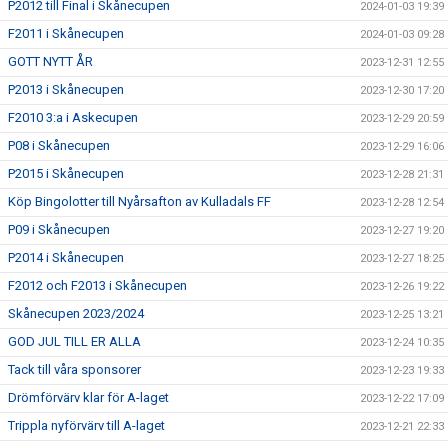
P2012 till Final i Skånecupen
2024-01-03 19:39
F2011 i Skånecupen
2024-01-03 09:28
GOTT NYTT ÅR
2023-12-31 12:55
P2013 i Skånecupen
2023-12-30 17:20
F2010 3:a i Askecupen
2023-12-29 20:59
P08 i Skånecupen
2023-12-29 16:06
P2015 i Skånecupen
2023-12-28 21:31
Köp Bingolotter till Nyårsafton av Kulladals FF
2023-12-28 12:54
P09 i Skånecupen
2023-12-27 19:20
P2014 i Skånecupen
2023-12-27 18:25
F2012 och F2013 i Skånecupen
2023-12-26 19:22
Skånecupen 2023/2024
2023-12-25 13:21
GOD JUL TILL ER ALLA
2023-12-24 10:35
Tack till våra sponsorer
2023-12-23 19:33
Drömförvärv klar för A-laget
2023-12-22 17:09
Trippla nyförvärv till A-laget
2023-12-21 22:33