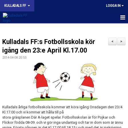
KULLADALS FF
LOGGA IN
HEM
Kulladals FF:s Fotbollsskola kör
OM KLUBBEN
<
>
igång den 23:e April Kl.17.00
NYHETER
2014-04-08 20:53
KONTAKT
INFORMATION MED POLICY
DOKUMENT
BILDGALLERI
Kulladals årliga fotbollsskola kommer att köra igång Onsdagen den 23/4
Kl.17.00 och vi kommer att hålla till på
MATCHER
stora gräsplanen Där A-laget spelar. Fotbollsskolan är för Pojkar och
Flickor födda 08-09. och vi gör inga undantag och tar in dom som är ännu
yngre. Första gången är det Kl.17.00 till 18.15 i och med det är inskrivning
INBETALNING