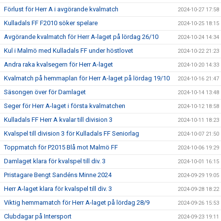
Förlust för Herr A i avgörande kvalmatch
2024-10-27 17:58
Kulladals FF F2010 söker spelare
2024-10-25 18:15
Avgörande kvalmatch för Herr A-laget på lördag 26/10
2024-10-24 14:34
Kul i Malmö med Kulladals FF under höstlovet
2024-10-22 21:23
Andra raka kvalsegern för Herr A-laget
2024-10-20 14:33
Kvalmatch på hemmaplan för Herr A-laget på lördag 19/10
2024-10-16 21:47
Säsongen över för Damlaget
2024-10-14 13:48
Seger för Herr A-laget i första kvalmatchen
2024-10-12 18:58
Kulladals FF Herr A kvalar till division 3
2024-10-11 18:23
Kvalspel till division 3 för Kulladals FF Seniorlag
2024-10-07 21:50
Toppmatch för P2015 Blå mot Malmö FF
2024-10-06 19:29
Damlaget klara för kvalspel till div. 3
2024-10-01 16:15
Pristagare Bengt Sandéns Minne 2024
2024-09-29 19:05
Herr A-laget klara för kvalspel till div. 3
2024-09-28 18:22
Viktig hemmamatch för Herr A-laget på lördag 28/9
2024-09-26 15:53
Clubdagar på Intersport
2024-09-23 19:11