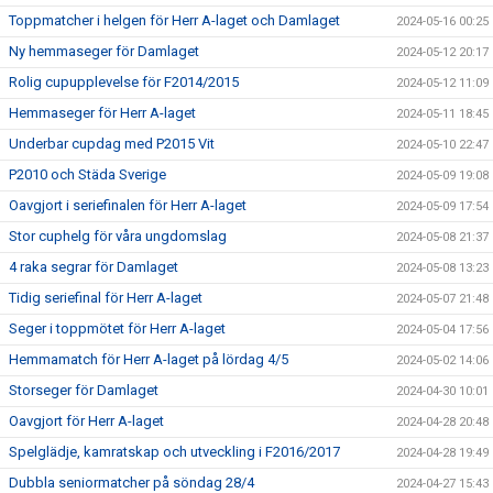
Toppmatcher i helgen för Herr A-laget och Damlaget
2024-05-16 00:25
Ny hemmaseger för Damlaget
2024-05-12 20:17
Rolig cupupplevelse för F2014/2015
2024-05-12 11:09
Hemmaseger för Herr A-laget
2024-05-11 18:45
Underbar cupdag med P2015 Vit
2024-05-10 22:47
P2010 och Städa Sverige
2024-05-09 19:08
Oavgjort i seriefinalen för Herr A-laget
2024-05-09 17:54
Stor cuphelg för våra ungdomslag
2024-05-08 21:37
4 raka segrar för Damlaget
2024-05-08 13:23
Tidig seriefinal för Herr A-laget
2024-05-07 21:48
Seger i toppmötet för Herr A-laget
2024-05-04 17:56
Hemmamatch för Herr A-laget på lördag 4/5
2024-05-02 14:06
Storseger för Damlaget
2024-04-30 10:01
Oavgjort för Herr A-laget
2024-04-28 20:48
Spelglädje, kamratskap och utveckling i F2016/2017
2024-04-28 19:49
Dubbla seniormatcher på söndag 28/4
2024-04-27 15:43