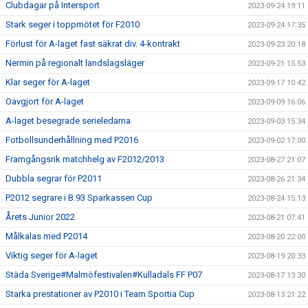
Clubdagar på Intersport
2023-09-24 19:11
Stark seger i toppmötet för F2010
2023-09-24 17:35
Förlust för A-laget fast säkrat div. 4-kontrakt
2023-09-23 20:18
Nermin på regionalt landslagsläger
2023-09-21 15:53
Klar seger för A-laget
2023-09-17 10:42
Oavgjort för A-laget
2023-09-09 16:06
A-laget besegrade serieledarna
2023-09-03 15:34
Fotbollsunderhållning med P2016
2023-09-02 17:00
Framgångsrik matchhelg av F2012/2013
2023-08-27 21:07
Dubbla segrar för P2011
2023-08-26 21:34
P2012 segrare i B.93 Sparkassen Cup
2023-08-24 15:13
Årets Junior 2022
2023-08-21 07:41
Målkalas med P2014
2023-08-20 22:00
Viktig seger för A-laget
2023-08-19 20:33
Städa Sverige#Malmöfestivalen#Kulladals FF P07
2023-08-17 13:30
Starka prestationer av P2010 i Team Sportia Cup
2023-08-13 21:22