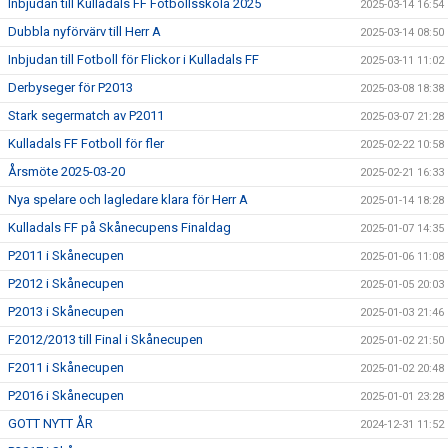
Inbjudan till Kulladals FF Fotbollsskola 2025
2025-03-14 16:54
Dubbla nyförvärv till Herr A
2025-03-14 08:50
Inbjudan till Fotboll för Flickor i Kulladals FF
2025-03-11 11:02
Derbyseger för P2013
2025-03-08 18:38
Stark segermatch av P2011
2025-03-07 21:28
Kulladals FF Fotboll för fler
2025-02-22 10:58
Årsmöte 2025-03-20
2025-02-21 16:33
Nya spelare och lagledare klara för Herr A
2025-01-14 18:28
Kulladals FF på Skånecupens Finaldag
2025-01-07 14:35
P2011 i Skånecupen
2025-01-06 11:08
P2012 i Skånecupen
2025-01-05 20:03
P2013 i Skånecupen
2025-01-03 21:46
F2012/2013 till Final i Skånecupen
2025-01-02 21:50
F2011 i Skånecupen
2025-01-02 20:48
P2016 i Skånecupen
2025-01-01 23:28
GOTT NYTT ÅR
2024-12-31 11:52