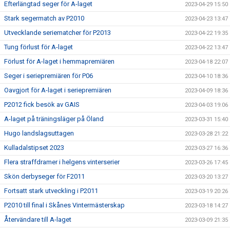
Efterlängtad seger för A-laget
2023-04-29 15:50
Stark segermatch av P2010
2023-04-23 13:47
Utvecklande seriematcher för P2013
2023-04-22 19:35
Tung förlust för A-laget
2023-04-22 13:47
Förlust för A-laget i hemmapremiären
2023-04-18 22:07
Seger i seriepremiären för P06
2023-04-10 18:36
Oavgjort för A-laget i seriepremiären
2023-04-09 18:36
P2012 fick besök av GAIS
2023-04-03 19:06
A-laget på träningsläger på Öland
2023-03-31 15:40
Hugo landslagsuttagen
2023-03-28 21:22
Kulladalstipset 2023
2023-03-27 16:36
Flera straffdramer i helgens vinterserier
2023-03-26 17:45
Skön derbyseger för F2011
2023-03-20 13:27
Fortsatt stark utveckling i P2011
2023-03-19 20:26
P2010 till final i Skånes Vintermästerskap
2023-03-18 14:27
Återvändare till A-laget
2023-03-09 21:35