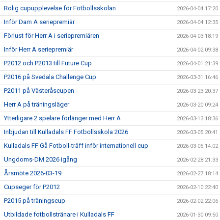
Rolig cupupplevelse för Fotbollsskolan
2026-04-04 17:20
Inför Dam A seriepremiär
2026-04-04 12:35
Förlust för Herr A i seriepremiären
2026-04-03 18:19
Inför Herr A seriepremiär
2026-04-02 09:38
P2012 och P2013 till Future Cup
2026-04-01 21:39
P2016 på Svedala Challenge Cup
2026-03-31 16:46
P2011 på Västeråscupen
2026-03-23 20:37
Herr A på träningsläger
2026-03-20 09:24
Ytterligare 2 spelare förlänger med Herr A
2026-03-13 18:36
Inbjudan till Kulladals FF Fotbollsskola 2026
2026-03-05 20:41
Kulladals FF Gå Fotboll-träff inför internationell cup
2026-03-05 14:02
Ungdoms-DM 2026 igång
2026-02-28 21:33
Årsmöte 2026-03-19
2026-02-27 18:14
Cupseger för P2012
2026-02-10 22:40
P2015 på träningscup
2026-02-02 22:06
Utbildade fotbollstränare i Kulladals FF
2026-01-30 09:50