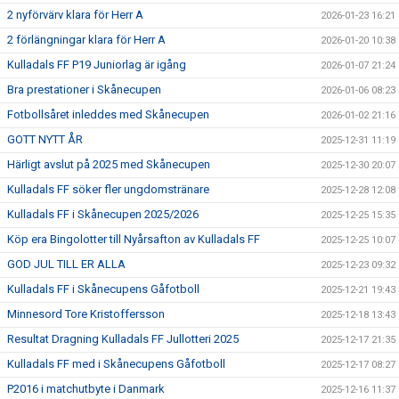
2 nyförvärv klara för Herr A
2026-01-23 16:21
2 förlängningar klara för Herr A
2026-01-20 10:38
Kulladals FF P19 Juniorlag är igång
2026-01-07 21:24
Bra prestationer i Skånecupen
2026-01-06 08:23
Fotbollsåret inleddes med Skånecupen
2026-01-02 21:16
GOTT NYTT ÅR
2025-12-31 11:19
Härligt avslut på 2025 med Skånecupen
2025-12-30 20:07
Kulladals FF söker fler ungdomstränare
2025-12-28 12:08
Kulladals FF i Skånecupen 2025/2026
2025-12-25 15:35
Köp era Bingolotter till Nyårsafton av Kulladals FF
2025-12-25 10:07
GOD JUL TILL ER ALLA
2025-12-23 09:32
Kulladals FF i Skånecupens Gåfotboll
2025-12-21 19:43
Minnesord Tore Kristoffersson
2025-12-18 13:43
Resultat Dragning Kulladals FF Jullotteri 2025
2025-12-17 21:35
Kulladals FF med i Skånecupens Gåfotboll
2025-12-17 08:27
P2016 i matchutbyte i Danmark
2025-12-16 11:37