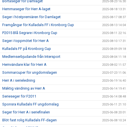
Bortaseger för Damlaget
2025-08-23 16:30
Hemmaseger för Herr A-laget
2025-08-18 13:31
Seger i höstpremiären för Damlaget
2025-08-17 08:37
Framgångar för Kulladals FF i Kronborg Cup
2025-08-13 14:04
P2015 Blå Segrare i Kronborg Cup
2025-08-11 22:16
Seger i toppmötet för Herr A
2025-08-10 17:31
Kulladals FF på Kronborg Cup
2025-08-09 09:18
Medlemserbjudande från Intersport
2025-08-04 11:18
Hemvändare klar för Herr A
2025-08-02 11:57
Sommarcuper för ungdomslagen
2025-07-23 11:06
Herr A i serieledning
2025-06-19 16:40
Mäktig vändning av Herr A
2025-06-14 19:41
Serieseger för F2011
2025-06-14 08:48
Sponsra Kulladals FF ungdomslag
2025-06-11 21:10
Seger för Herr A i seriefinalen
2025-06-08 20:01
Blöt fast rolig Kulladals FF-dagen
2025-06-08 10:24