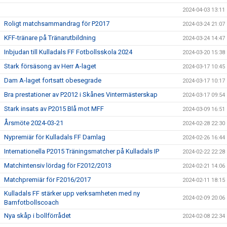
2024-04-03 13:11
Roligt matchsammandrag för P2017
2024-03-24 21:07
KFF-tränare på Tränarutbildning
2024-03-24 14:47
Inbjudan till Kulladals FF Fotbollsskola 2024
2024-03-20 15:38
Stark försäsong av Herr A-laget
2024-03-17 10:45
Dam A-laget fortsatt obesegrade
2024-03-17 10:17
Bra prestationer av P2012 i Skånes Vintermästerskap
2024-03-17 09:54
Stark insats av P2015 Blå mot MFF
2024-03-09 16:51
Årsmöte 2024-03-21
2024-02-28 22:30
Nypremiär för Kulladals FF Damlag
2024-02-26 16:44
Internationella P2015 Träningsmatcher på Kulladals IP
2024-02-22 22:28
Matchintensiv lördag för F2012/2013
2024-02-21 14:06
Matchpremiär för F2016/2017
2024-02-11 18:15
Kulladals FF stärker upp verksamheten med ny
2024-02-09 20:06
Barnfotbollscoach
Nya skåp i bollförrådet
2024-02-08 22:34