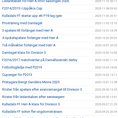
Ledarstaben för Herr A inför säsongen 2026
2025-11-10 20:17
F2014/2015 i Uppåkra Cup
2025-11-08 09:42
Kulladals FF startar upp ett P19-lag igen
2025-11-05 20:51
Provträning med Damlaget
2025-11-03 15:10
3 spelare till förlänger med Herr A
2025-10-31 18:39
4 nyckelspelare förlänger med Herr A
2025-10-25 09:01
Två målvakter förlänger med Herr A
2025-10-07 20:35
Damlaget klara för Division 3
2025-10-05 16:00
F2016/2017 matchvärdar på Damallsvenskt derby
2025-10-05 11:10
Fotbollsglädje med P2019
2025-10-04 18:46
Cupseger för P2013
2025-10-02 13:11
Pristagare Bengt Sandéns Minne 2025
2025-10-01 12:38
Röster från spelare efter avancemanget till Division 3
2025-09-30 14:59
Röster från ledarstaben efter seriesegern
2025-09-30 13:41
Kulladals FF Herr A klara för Division 3
2025-09-27 21:29
Kulladals FF söker fler ungdomstränare
2025-09-25 20:39