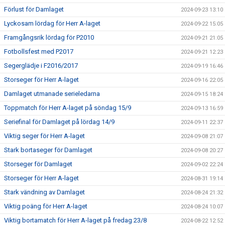
Förlust för Damlaget
2024-09-23 13:10
Lyckosam lördag för Herr A-laget
2024-09-22 15:05
Framgångsrik lördag för P2010
2024-09-21 21:05
Fotbollsfest med P2017
2024-09-21 12:23
Segerglädje i F2016/2017
2024-09-19 16:46
Storseger för Herr A-laget
2024-09-16 22:05
Damlaget utmanade serieledarna
2024-09-15 18:24
Toppmatch för Herr A-laget på söndag 15/9
2024-09-13 16:59
Seriefinal för Damlaget på lördag 14/9
2024-09-11 22:37
Viktig seger för Herr A-laget
2024-09-08 21:07
Stark bortaseger för Damlaget
2024-09-08 20:27
Storseger för Damlaget
2024-09-02 22:24
Storseger för Herr A-laget
2024-08-31 19:14
Stark vändning av Damlaget
2024-08-24 21:32
Viktig poäng för Herr A-laget
2024-08-24 10:07
Viktig bortamatch för Herr A-laget på fredag 23/8
2024-08-22 12:52