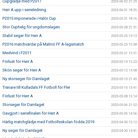
Cupglädje med P2017
2025-06-02 21:29
Herr A upp i serieledning
2025-06-01 18:35
P2015 imponerade i Halör Cup
2025-05-31 18:16
Stor Cuphelg för ungdomslagen
2025-05-28 21:31
Stabil seger för Herr A
2025-05-25 19:13
P2016 matchvärdar på Malmö FF A-lagsmatch
2025-05-23 15:58
Medvind i F2011
2025-05-21 15:51
Förlust för Herr A
2025-05-19 15:23
Skön seger för Herr A
2025-05-12 13:08
Ny storseger för Damlaget
2025-05-10 21:40
Tränare till Kulladals FF Fotboll för Fler
2025-05-10 13:41
Förlust för Herr A
2025-05-08 15:14
Storseger för Damlaget
2025-05-06 21:52
Oavgjort i seriefinalen för Herr A
2025-05-05 14:56
Härlig matchglädje med Fotbollsskolan födda 2019
2025-04-30 15:12
Ny seger för Damlaget
2025-04-30 13:41