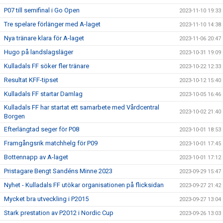
P07 till semifinal i Go Open
2023-11-10 19:33
Tre spelare förlänger med A-laget
2023-11-10 14:38
Nya tränare klara för A-laget
2023-11-06 20:47
Hugo på landslagsläger
2023-10-31 19:09
Kulladals FF söker fler tränare
2023-10-22 12:33
Resultat KFF-tipset
2023-10-12 15:40
Kulladals FF startar Damlag
2023-10-05 16:46
Kulladals FF har startat ett samarbete med Vårdcentral
2023-10-02 21:40
Borgen
Efterlängtad seger för P08
2023-10-01 18:53
Framgångsrik matchhelg för P09
2023-10-01 17:45
Bottennapp av A-laget
2023-10-01 17:12
Pristagare Bengt Sandéns Minne 2023
2023-09-29 15:47
Nyhet - Kulladals FF utökar organisationen på flicksidan
2023-09-27 21:42
Mycket bra utveckling i P2015
2023-09-27 13:04
Stark prestation av P2012 i Nordic Cup
2023-09-26 13:03