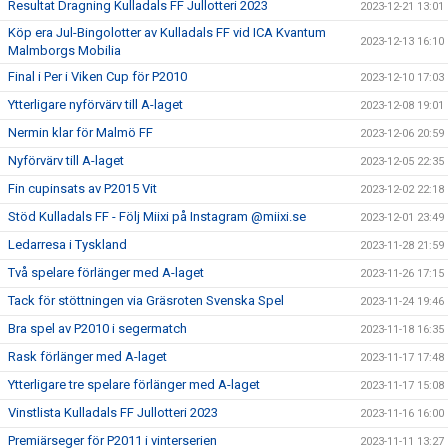
Resultat Dragning Kulladals FF Jullotteri 2023
2023-12-21 13:01
Köp era Jul-Bingolotter av Kulladals FF vid ICA Kvantum
2023-12-13 16:10
Malmborgs Mobilia
Final i Per i Viken Cup för P2010
2023-12-10 17:03
Ytterligare nyförvärv till A-laget
2023-12-08 19:01
Nermin klar för Malmö FF
2023-12-06 20:59
Nyförvärv till A-laget
2023-12-05 22:35
Fin cupinsats av P2015 Vit
2023-12-02 22:18
Stöd Kulladals FF - Följ Miixi på Instagram @miixi.se
2023-12-01 23:49
Ledarresa i Tyskland
2023-11-28 21:59
Två spelare förlänger med A-laget
2023-11-26 17:15
Tack för stöttningen via Gräsroten Svenska Spel
2023-11-24 19:46
Bra spel av P2010 i segermatch
2023-11-18 16:35
Rask förlänger med A-laget
2023-11-17 17:48
Ytterligare tre spelare förlänger med A-laget
2023-11-17 15:08
Vinstlista Kulladals FF Jullotteri 2023
2023-11-16 16:00
Premiärseger för P2011 i vinterserien
2023-11-11 13:27