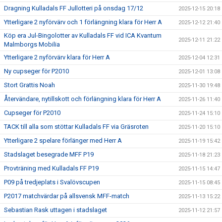
Dragning Kulladals FF Jullotteri på onsdag 17/12
2025-12-15 20:18
Ytterligare 2 nyförvärv och 1 förlängning klara för Herr A
2025-12-12 21:40
Köp era Jul-Bingolotter av Kulladals FF vid ICA Kvantum
2025-12-11 21:22
Malmborgs Mobilia
Ytterligare 2 nyförvärv klara för Herr A
2025-12-04 12:31
Ny cupseger för P2010
2025-12-01 13:08
Stort Grattis Noah
2025-11-30 19:48
Återvändare, nytillskott och förlängning klara för Herr A
2025-11-26 11:40
Cupseger för P2010
2025-11-24 15:10
TACK till alla som stöttar Kulladals FF via Gräsroten
2025-11-20 15:10
Ytterligare 2 spelare förlänger med Herr A
2025-11-19 15:42
Stadslaget besegrade MFF P19
2025-11-18 21:23
Provträning med Kulladals FF P19
2025-11-15 14:47
P09 på tredjeplats i Svalövscupen
2025-11-15 08:45
P2017 matchvärdar på allsvensk MFF-match
2025-11-13 15:22
Sebastian Rask uttagen i stadslaget
2025-11-12 21:57