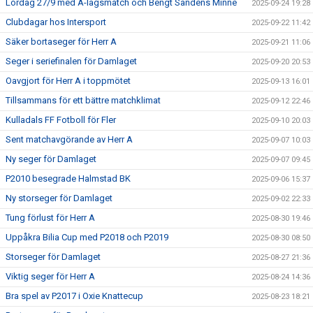
Lördag 27/9 med A-lagsmatch och Bengt Sandéns Minne
2025-09-24 19:28
Clubdagar hos Intersport
2025-09-22 11:42
Säker bortaseger för Herr A
2025-09-21 11:06
Seger i seriefinalen för Damlaget
2025-09-20 20:53
Oavgjort för Herr A i toppmötet
2025-09-13 16:01
Tillsammans för ett bättre matchklimat
2025-09-12 22:46
Kulladals FF Fotboll för Fler
2025-09-10 20:03
Sent matchavgörande av Herr A
2025-09-07 10:03
Ny seger för Damlaget
2025-09-07 09:45
P2010 besegrade Halmstad BK
2025-09-06 15:37
Ny storseger för Damlaget
2025-09-02 22:33
Tung förlust för Herr A
2025-08-30 19:46
Uppåkra Bilia Cup med P2018 och P2019
2025-08-30 08:50
Storseger för Damlaget
2025-08-27 21:36
Viktig seger för Herr A
2025-08-24 14:36
Bra spel av P2017 i Oxie Knattecup
2025-08-23 18:21