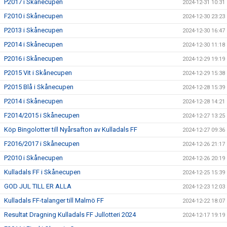
P2017 i Skånecupen
2024-12-31 10:31
F2010 i Skånecupen
2024-12-30 23:23
P2013 i Skånecupen
2024-12-30 16:47
P2014 i Skånecupen
2024-12-30 11:18
P2016 i Skånecupen
2024-12-29 19:19
P2015 Vit i Skånecupen
2024-12-29 15:38
P2015 Blå i Skånecupen
2024-12-28 15:39
P2014 i Skånecupen
2024-12-28 14:21
F2014/2015 i Skånecupen
2024-12-27 13:25
Köp Bingolotter till Nyårsafton av Kulladals FF
2024-12-27 09:36
F2016/2017 i Skånecupen
2024-12-26 21:17
P2010 i Skånecupen
2024-12-26 20:19
Kulladals FF i Skånecupen
2024-12-25 15:39
GOD JUL TILL ER ALLA
2024-12-23 12:03
Kulladals FF-talanger till Malmö FF
2024-12-22 18:07
Resultat Dragning Kulladals FF Jullotteri 2024
2024-12-17 19:19