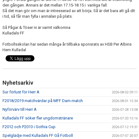
den gången. Annars är det mellan 17.15-18.15 i vanliga fall.
Så det man gör om man är intresserad av att börja. Så är det bara att gå dit
PROFILKLÄDER
i tid, så får man fylla i anmälan på plats.
KFF FACEBOOK
Så Pågar & Töser ni är varmt välkomna
Kulladals FF
KFF INSTAGRAM
Fotbollsskolan har sedan många år tillbaka sponsrats av HSB Per Albins
Hem Kulladal
MEDLEM INTRESSEANMÄLAN
Nyhetsarkiv
Sur förlust för Herr A
2026-08-02 09:11
F2018/2019 matchvärdar på MFF Dam-match
2026-08-01 15:34
Nyförvärv till Herr A
2026-07-28 13:08
Kulladals FF söker fler ungdomstränare
2026-07-20 15:16
F2012 och P2013 i Gothia Cup
2026-07-12 19:31
Spelglädje med Kulladals FF Gå Fotboll
2026-07-07 20:07