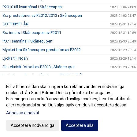
P2010 till kvartsfinal i Skånecupen
2023-01-04 21:09
Bra prestationer av F2012/2013 i Skånecupen
2023-01-02 21:47
GOTT NYTT ÅR
2022-12-31 12:54
Bra insats i Skånecupen av P2011
2022-12-31 10:59
P07 i semifinal i Skånecupen
2022-12-30 20:49
Mycket bra Skånecupen-prestation av P2012
2022-12-29 20:13
Lycka till Noah
2022-12-29 13:14
Fin teknisk fotboll av P2013 i Skånecupen
2022-12-28 20:06
Spänning och underhållning med P2014 i Skånecupen
2022-12-27 21:11
Köp Bingolotter till Nyårsafton av Kulladals FF
2022-12-26 21:49
För att hemsidan ska fungera korrekt använder vi nödvändiga
Bra insats i Skånecupen av P2015
cookies från SportAdmin. Dessa går inte att stänga av.
2022-12-26 21:30
Föreningen kan också använda frivilliga cookies, t.ex. för statistik
GOD JUL TILL ER ALLA
2022-12-23 20:23
eller marknadsföring. Du väljer själv om du vill acceptera dessa.
Resultat Dragning Kulladals FF Jullotteri 2022
2022-12-21 13:30
Anpassa dina val
P2010 avslutade säsongen med beachvolleyboll
2022-12-17 21:21
Acceptera nödvändiga
Acceptera alla
Köp era Jul-Bingolotter av Kulladals FF vid ICA Kvantum
2022-12-11 11:50
Malmborgs Mobilia