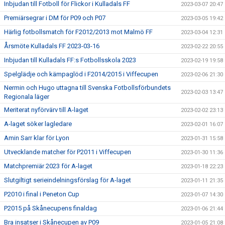
Inbjudan till Fotboll för Flickor i Kulladals FF
2023-03-07 20:47
Premiärsegrar i DM för P09 och P07
2023-03-05 19:42
Härlig fotbollsmatch för F2012/2013 mot Malmö FF
2023-03-04 12:31
Årsmöte Kulladals FF 2023-03-16
2023-02-22 20:55
Inbjudan till Kulladals FF:s Fotbollsskola 2023
2023-02-19 19:58
Spelglädje och kämpaglöd i F2014/2015 i Viffecupen
2023-02-06 21:30
Nermin och Hugo uttagna till Svenska Fotbollsförbundets
2023-02-03 13:47
Regionala läger
Meriterat nyförvärv till A-laget
2023-02-02 23:13
A-laget söker lagledare
2023-02-01 16:07
Amin Sarr klar för Lyon
2023-01-31 15:58
Utvecklande matcher för P2011 i Viffecupen
2023-01-30 11:36
Matchpremiär 2023 för A-laget
2023-01-18 22:23
Slutgiltigt serieindelningsförslag för A-laget
2023-01-11 21:35
P2010 i final i Peneton Cup
2023-01-07 14:30
P2015 på Skånecupens finaldag
2023-01-06 21:44
Bra insatser i Skånecupen av P09
2023-01-05 21:08