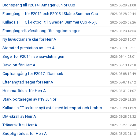
Bronspeng till P2014 i Amager Junior Cup
2026-06-29 21:08
Framgångar för P2012 och P2013 i Skåne Summer Cup
2026-06-28 20:44
Kulladals FF Gå-Fotboll till Sweden Summer Cup 4-5 juli
2026-06-25 09:26
Framgångsrik vårsäsong för ungdomslagen
2026-06-23 14:54
Ny huvudtränare klar för Herr A
2026-06-23 10:07
Storartad prestation av Herr A
2026-06-19 09:11
Seger för P2014 i serieavslutningen
2026-06-14 23:01
Oavgjort för Herr A
2026-06-13 17:10
Cupframgång för P2017 i Danmark
2026-06-08 12:49
Efterlängtad seger för Herr A
2026-06-07 19:12
Hemmaförlust för Herr A
2026-05-31 21:07
Stark bortaseger av P19 Junior
2026-05-29 21:25
Kulladals FF tecknar nytt avtal med Intersport och Umbro
2026-05-28 11:59
DM-skräll av Herr A
2026-05-28 08:32
Tränarskifte i Herr A
2026-05-27 07:48
Snöplig förlust för Herr A
2026-05-23 21:13