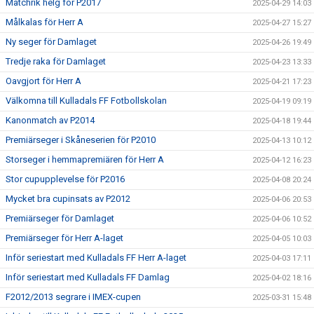
Matchrik helg för P2017
2025-04-29 14:03
Målkalas för Herr A
2025-04-27 15:27
Ny seger för Damlaget
2025-04-26 19:49
Tredje raka för Damlaget
2025-04-23 13:33
Oavgjort för Herr A
2025-04-21 17:23
Välkomna till Kulladals FF Fotbollskolan
2025-04-19 09:19
Kanonmatch av P2014
2025-04-18 19:44
Premiärseger i Skåneserien för P2010
2025-04-13 10:12
Storseger i hemmapremiären för Herr A
2025-04-12 16:23
Stor cupupplevelse för P2016
2025-04-08 20:24
Mycket bra cupinsats av P2012
2025-04-06 20:53
Premiärseger för Damlaget
2025-04-06 10:52
Premiärseger för Herr A-laget
2025-04-05 10:03
Inför seriestart med Kulladals FF Herr A-laget
2025-04-03 17:11
Inför seriestart med Kulladals FF Damlag
2025-04-02 18:16
F2012/2013 segrare i IMEX-cupen
2025-03-31 15:48