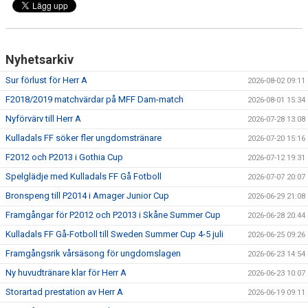
PROFILKLÄDER
Nyhetsarkiv
KFF FACEBOOK
Sur förlust för Herr A
2026-08-02 09:11
KFF INSTAGRAM
F2018/2019 matchvärdar på MFF Dam-match
2026-08-01 15:34
MEDLEM INTRESSEANMÄLAN
Nyförvärv till Herr A
2026-07-28 13:08
Kulladals FF söker fler ungdomstränare
2026-07-20 15:16
F2012 och P2013 i Gothia Cup
2026-07-12 19:31
Spelglädje med Kulladals FF Gå Fotboll
2026-07-07 20:07
Bronspeng till P2014 i Amager Junior Cup
2026-06-29 21:08
Framgångar för P2012 och P2013 i Skåne Summer Cup
2026-06-28 20:44
Kulladals FF Gå-Fotboll till Sweden Summer Cup 4-5 juli
2026-06-25 09:26
Framgångsrik vårsäsong för ungdomslagen
2026-06-23 14:54
Ny huvudtränare klar för Herr A
2026-06-23 10:07
Storartad prestation av Herr A
2026-06-19 09:11