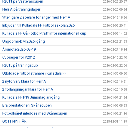
P2011 på Västeråscupen
2026-03-23 20:37
Herr A på träningsläger
2026-03-20 09:24
Ytterligare 2 spelare förlänger med Herr A
2026-03-13 18:36
Inbjudan till Kulladals FF Fotbollsskola 2026
2026-03-05 20:41
Kulladals FF Gå Fotboll-träff inför internationell cup
2026-03-05 14:02
Ungdoms-DM 2026 igång
2026-02-28 21:33
Årsmöte 2026-03-19
2026-02-27 18:14
Cupseger för P2012
2026-02-10 22:40
P2015 på träningscup
2026-02-02 22:06
Utbildade fotbollstränare i Kulladals FF
2026-01-30 09:50
2 nyförvärv klara för Herr A
2026-01-23 16:21
2 förlängningar klara för Herr A
2026-01-20 10:38
Kulladals FF P19 Juniorlag är igång
2026-01-07 21:24
Bra prestationer i Skånecupen
2026-01-06 08:23
Fotbollsåret inleddes med Skånecupen
2026-01-02 21:16
GOTT NYTT ÅR
2025-12-31 11:19