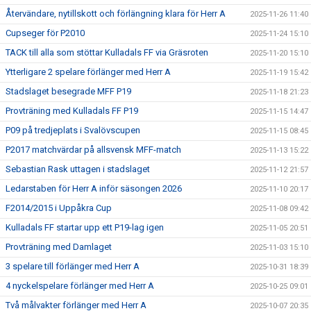
Återvändare, nytillskott och förlängning klara för Herr A
2025-11-26 11:40
Cupseger för P2010
2025-11-24 15:10
TACK till alla som stöttar Kulladals FF via Gräsroten
2025-11-20 15:10
Ytterligare 2 spelare förlänger med Herr A
2025-11-19 15:42
Stadslaget besegrade MFF P19
2025-11-18 21:23
Provträning med Kulladals FF P19
2025-11-15 14:47
P09 på tredjeplats i Svalövscupen
2025-11-15 08:45
P2017 matchvärdar på allsvensk MFF-match
2025-11-13 15:22
Sebastian Rask uttagen i stadslaget
2025-11-12 21:57
Ledarstaben för Herr A inför säsongen 2026
2025-11-10 20:17
F2014/2015 i Uppåkra Cup
2025-11-08 09:42
Kulladals FF startar upp ett P19-lag igen
2025-11-05 20:51
Provträning med Damlaget
2025-11-03 15:10
3 spelare till förlänger med Herr A
2025-10-31 18:39
4 nyckelspelare förlänger med Herr A
2025-10-25 09:01
Två målvakter förlänger med Herr A
2025-10-07 20:35