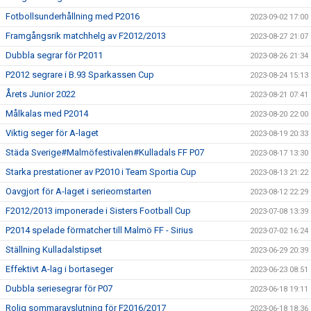
Fotbollsunderhållning med P2016
2023-09-02 17:00
Framgångsrik matchhelg av F2012/2013
2023-08-27 21:07
Dubbla segrar för P2011
2023-08-26 21:34
P2012 segrare i B.93 Sparkassen Cup
2023-08-24 15:13
Årets Junior 2022
2023-08-21 07:41
Målkalas med P2014
2023-08-20 22:00
Viktig seger för A-laget
2023-08-19 20:33
Städa Sverige#Malmöfestivalen#Kulladals FF P07
2023-08-17 13:30
Starka prestationer av P2010 i Team Sportia Cup
2023-08-13 21:22
Oavgjort för A-laget i serieomstarten
2023-08-12 22:29
F2012/2013 imponerade i Sisters Football Cup
2023-07-08 13:39
P2014 spelade förmatcher till Malmö FF - Sirius
2023-07-02 16:24
Ställning Kulladalstipset
2023-06-29 20:39
Effektivt A-lag i bortaseger
2023-06-23 08:51
Dubbla seriesegrar för P07
2023-06-18 19:11
Rolig sommaravslutning för F2016/2017
2023-06-18 18:36