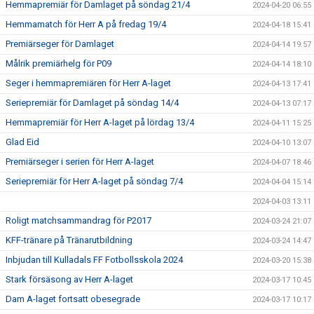
Hemmapremiär för Damlaget på söndag 21/4
2024-04-20 06:55
Hemmamatch för Herr A på fredag 19/4
2024-04-18 15:41
Premiärseger för Damlaget
2024-04-14 19:57
Målrik premiärhelg för P09
2024-04-14 18:10
Seger i hemmapremiären för Herr A-laget
2024-04-13 17:41
Seriepremiär för Damlaget på söndag 14/4
2024-04-13 07:17
Hemmapremiär för Herr A-laget på lördag 13/4
2024-04-11 15:25
Glad Eid
2024-04-10 13:07
Premiärseger i serien för Herr A-laget
2024-04-07 18:46
Seriepremiär för Herr A-laget på söndag 7/4
2024-04-04 15:14
2024-04-03 13:11
Roligt matchsammandrag för P2017
2024-03-24 21:07
KFF-tränare på Tränarutbildning
2024-03-24 14:47
Inbjudan till Kulladals FF Fotbollsskola 2024
2024-03-20 15:38
Stark försäsong av Herr A-laget
2024-03-17 10:45
Dam A-laget fortsatt obesegrade
2024-03-17 10:17