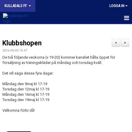
KULLADALS FF
LOGGA IN
HEM
Klubbshopen
OM KLUBBEN
<
>
2016-05-03 15:47
NYHETER
De två följande veckorna (v 19-20) kommer kansliet hålla öppet för
försäljning av träningskläder på måndag och torsdag kväll.
KONTAKT
Det vill säga dessa fyra dagar:
INFORMATION MED POLICY
Måndag den 9maj kl 17-19
Torsdag den 12maj kl 17-19
DOKUMENT
Måndag den 16maj kl 17-19
Torsdag den 19maj kl 17-19
BILDGALLERI
Välkomna förbi då!
MATCHER
INBETALNING