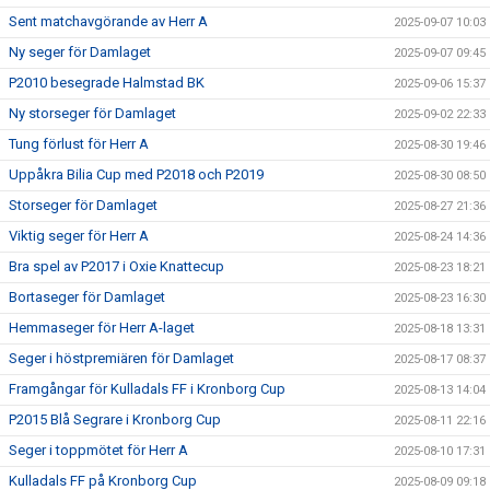
Sent matchavgörande av Herr A
2025-09-07 10:03
Ny seger för Damlaget
2025-09-07 09:45
P2010 besegrade Halmstad BK
2025-09-06 15:37
Ny storseger för Damlaget
2025-09-02 22:33
Tung förlust för Herr A
2025-08-30 19:46
Uppåkra Bilia Cup med P2018 och P2019
2025-08-30 08:50
Storseger för Damlaget
2025-08-27 21:36
Viktig seger för Herr A
2025-08-24 14:36
Bra spel av P2017 i Oxie Knattecup
2025-08-23 18:21
Bortaseger för Damlaget
2025-08-23 16:30
Hemmaseger för Herr A-laget
2025-08-18 13:31
Seger i höstpremiären för Damlaget
2025-08-17 08:37
Framgångar för Kulladals FF i Kronborg Cup
2025-08-13 14:04
P2015 Blå Segrare i Kronborg Cup
2025-08-11 22:16
Seger i toppmötet för Herr A
2025-08-10 17:31
Kulladals FF på Kronborg Cup
2025-08-09 09:18