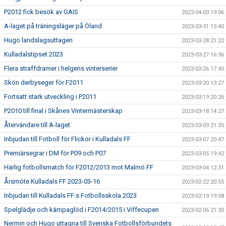
P2012 fick besök av GAIS
2023-04-03 19:06
A-laget på träningsläger på Öland
2023-03-31 15:40
Hugo landslagsuttagen
2023-03-28 21:22
Kulladalstipset 2023
2023-03-27 16:36
Flera straffdramer i helgens vinterserier
2023-03-26 17:45
Skön derbyseger för F2011
2023-03-20 13:27
Fortsatt stark utveckling i P2011
2023-03-19 20:26
P2010 till final i Skånes Vintermästerskap
2023-03-18 14:27
Återvändare till A-laget
2023-03-09 21:35
Inbjudan till Fotboll för Flickor i Kulladals FF
2023-03-07 20:47
Premiärsegrar i DM för P09 och P07
2023-03-05 19:42
Härlig fotbollsmatch för F2012/2013 mot Malmö FF
2023-03-04 12:31
Årsmöte Kulladals FF 2023-03-16
2023-02-22 20:55
Inbjudan till Kulladals FF:s Fotbollsskola 2023
2023-02-19 19:58
Spelglädje och kämpaglöd i F2014/2015 i Viffecupen
2023-02-06 21:30
Nermin och Hugo uttagna till Svenska Fotbollsförbundets