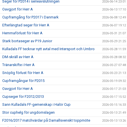
Seger för P2014 i serieavslutningen
2026-06-14 23:01
Oavgjort för Herr A
2026-06-13 17:10
Cupframgång för P2017 i Danmark
2026-06-08 12:49
Efterlängtad seger för Herr A
2026-06-07 19:12
Hemmaförlust för Herr A
2026-05-31 21:07
Stark bortaseger av P19 Junior
2026-05-29 21:25
Kulladals FF tecknar nytt avtal med Intersport och Umbro
2026-05-28 11:59
DM-skräll av Herr A
2026-05-28 08:32
Tränarskifte i Herr A
2026-05-27 07:48
Snöplig förlust för Herr A
2026-05-23 21:13
Cupframgångar för P2015
2026-05-19 09:32
Oavgjort för Herr A
2026-05-17 21:03
Cupseger för F2012/2013
2026-05-17 15:52
Sann Kulladals FF-gemenskap i Halör Cup
2026-05-15 16:33
Stor cuphelg för ungdomslagen
2026-05-13 21:49
F2016/2017 matchvärdar på Damallsvenskt toppmöte
2026-05-13 13:26