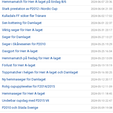
Hemmamatch för Herr A-laget på lördag 8/6
2024-06-07 23:36
Stark prestation av P2012 i Nordic Cup
2024-06-04 21:33
Kulladals FF söker fler Tränare
2024-06-02 17:02
Sen kvittering för Damlaget
2024-06-01 22:37
Viktig seger för Herr A-laget
2024-05-31 23:17
Seger för Damlaget
2024-05-27 13:27
Seger i Skåneserien för P2010
2024-05-25 19:29
Oavgjort för Herr A-laget
2024-05-25 16:04
Hemmamatch på fredag för Herr A-laget
2024-05-23 13:09
Förlust för Herr A-laget
2024-05-19 19:19
Toppmatcher i helgen för Herr A-laget och Damlaget
2024-05-16 00:25
Ny hemmaseger för Damlaget
2024-05-12 20:17
Rolig cupupplevelse för F2014/2015
2024-05-12 11:09
Hemmaseger för Herr A-laget
2024-05-11 18:45
Underbar cupdag med P2015 Vit
2024-05-10 22:47
P2010 och Städa Sverige
2024-05-09 19:08