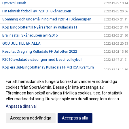
Lycka till Noah
2022-12-29 13:14
Fin teknisk fotboll av P2013 i Skånecupen
2022-12-28 20:06
Spänning och underhållning med P2014 i Skånecupen
2022-12-27 21:11
Köp Bingolotter till Nyårsafton av Kulladals FF
2022-12-26 21:49
Bra insats i Skånecupen av P2015
2022-12-26 21:30
GOD JUL TILL ER ALLA
2022-12-23 20:23
Resultat Dragning Kulladals FF Jullotteri 2022
2022-12-21 13:30
P2010 avslutade säsongen med beachvolleyboll
2022-12-17 21:21
Köp era Jul-Bingolotter av Kulladals FF vid ICA Kvantum
2022-12-11 11:50
Malmborgs Mobilia
Nyförvärv och återvändare till A-laget
2022-12-10 10:07
För att hemsidan ska fungera korrekt använder vi nödvändiga
cookies från SportAdmin. Dessa går inte att stänga av.
Cupseger för P09
2022-12-05 13:19
Föreningen kan också använda frivilliga cookies, t.ex. för statistik
F09 i final i Olympic Cup
2022-11-21 21:11
eller marknadsföring. Du väljer själv om du vill acceptera dessa.
Bra cupspel av P2015
2022-11-21 15:07
Anpassa dina val
Mycket bra cupinsats av F2011
2022-11-20 20:59
Acceptera nödvändiga
Acceptera alla
P07 vann Olympic Cup
2022-11-20 18:17
Vinterserierna igång
2022-11-20 15:42