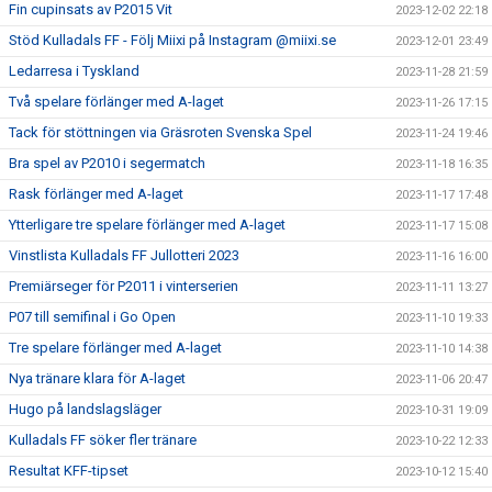
Fin cupinsats av P2015 Vit
2023-12-02 22:18
Stöd Kulladals FF - Följ Miixi på Instagram @miixi.se
2023-12-01 23:49
Ledarresa i Tyskland
2023-11-28 21:59
Två spelare förlänger med A-laget
2023-11-26 17:15
Tack för stöttningen via Gräsroten Svenska Spel
2023-11-24 19:46
Bra spel av P2010 i segermatch
2023-11-18 16:35
Rask förlänger med A-laget
2023-11-17 17:48
Ytterligare tre spelare förlänger med A-laget
2023-11-17 15:08
Vinstlista Kulladals FF Jullotteri 2023
2023-11-16 16:00
Premiärseger för P2011 i vinterserien
2023-11-11 13:27
P07 till semifinal i Go Open
2023-11-10 19:33
Tre spelare förlänger med A-laget
2023-11-10 14:38
Nya tränare klara för A-laget
2023-11-06 20:47
Hugo på landslagsläger
2023-10-31 19:09
Kulladals FF söker fler tränare
2023-10-22 12:33
Resultat KFF-tipset
2023-10-12 15:40