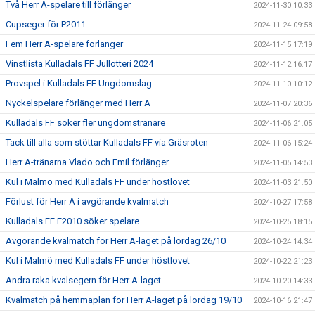
Två Herr A-spelare till förlänger
2024-11-30 10:33
Cupseger för P2011
2024-11-24 09:58
Fem Herr A-spelare förlänger
2024-11-15 17:19
Vinstlista Kulladals FF Jullotteri 2024
2024-11-12 16:17
Provspel i Kulladals FF Ungdomslag
2024-11-10 10:12
Nyckelspelare förlänger med Herr A
2024-11-07 20:36
Kulladals FF söker fler ungdomstränare
2024-11-06 21:05
Tack till alla som stöttar Kulladals FF via Gräsroten
2024-11-06 15:24
Herr A-tränarna Vlado och Emil förlänger
2024-11-05 14:53
Kul i Malmö med Kulladals FF under höstlovet
2024-11-03 21:50
Förlust för Herr A i avgörande kvalmatch
2024-10-27 17:58
Kulladals FF F2010 söker spelare
2024-10-25 18:15
Avgörande kvalmatch för Herr A-laget på lördag 26/10
2024-10-24 14:34
Kul i Malmö med Kulladals FF under höstlovet
2024-10-22 21:23
Andra raka kvalsegern för Herr A-laget
2024-10-20 14:33
Kvalmatch på hemmaplan för Herr A-laget på lördag 19/10
2024-10-16 21:47