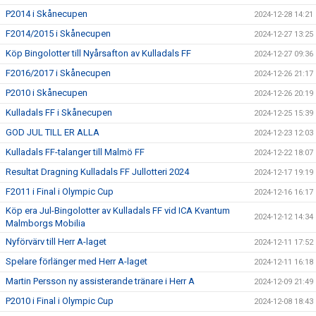
P2014 i Skånecupen
2024-12-28 14:21
F2014/2015 i Skånecupen
2024-12-27 13:25
Köp Bingolotter till Nyårsafton av Kulladals FF
2024-12-27 09:36
F2016/2017 i Skånecupen
2024-12-26 21:17
P2010 i Skånecupen
2024-12-26 20:19
Kulladals FF i Skånecupen
2024-12-25 15:39
GOD JUL TILL ER ALLA
2024-12-23 12:03
Kulladals FF-talanger till Malmö FF
2024-12-22 18:07
Resultat Dragning Kulladals FF Jullotteri 2024
2024-12-17 19:19
F2011 i Final i Olympic Cup
2024-12-16 16:17
Köp era Jul-Bingolotter av Kulladals FF vid ICA Kvantum
2024-12-12 14:34
Malmborgs Mobilia
Nyförvärv till Herr A-laget
2024-12-11 17:52
Spelare förlänger med Herr A-laget
2024-12-11 16:18
Martin Persson ny assisterande tränare i Herr A
2024-12-09 21:49
P2010 i Final i Olympic Cup
2024-12-08 18:43