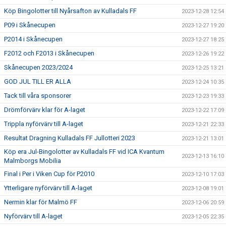
Köp Bingolotter till Nyårsafton av Kulladals FF
2023-12-28 12:54
P09 i Skånecupen
2023-12-27 19:20
P2014 i Skånecupen
2023-12-27 18:25
F2012 och F2013 i Skånecupen
2023-12-26 19:22
Skånecupen 2023/2024
2023-12-25 13:21
GOD JUL TILL ER ALLA
2023-12-24 10:35
Tack till våra sponsorer
2023-12-23 19:33
Drömförvärv klar för A-laget
2023-12-22 17:09
Trippla nyförvärv till A-laget
2023-12-21 22:33
Resultat Dragning Kulladals FF Jullotteri 2023
2023-12-21 13:01
Köp era Jul-Bingolotter av Kulladals FF vid ICA Kvantum
2023-12-13 16:10
Malmborgs Mobilia
Final i Per i Viken Cup för P2010
2023-12-10 17:03
Ytterligare nyförvärv till A-laget
2023-12-08 19:01
Nermin klar för Malmö FF
2023-12-06 20:59
Nyförvärv till A-laget
2023-12-05 22:35