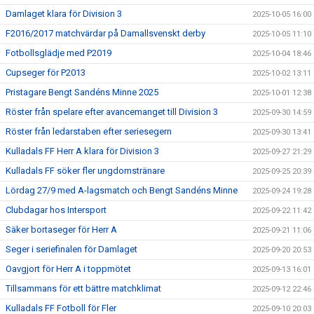
Damlaget klara för Division 3
2025-10-05 16:00
F2016/2017 matchvärdar på Damallsvenskt derby
2025-10-05 11:10
Fotbollsglädje med P2019
2025-10-04 18:46
Cupseger för P2013
2025-10-02 13:11
Pristagare Bengt Sandéns Minne 2025
2025-10-01 12:38
Röster från spelare efter avancemanget till Division 3
2025-09-30 14:59
Röster från ledarstaben efter seriesegern
2025-09-30 13:41
Kulladals FF Herr A klara för Division 3
2025-09-27 21:29
Kulladals FF söker fler ungdomstränare
2025-09-25 20:39
Lördag 27/9 med A-lagsmatch och Bengt Sandéns Minne
2025-09-24 19:28
Clubdagar hos Intersport
2025-09-22 11:42
Säker bortaseger för Herr A
2025-09-21 11:06
Seger i seriefinalen för Damlaget
2025-09-20 20:53
Oavgjort för Herr A i toppmötet
2025-09-13 16:01
Tillsammans för ett bättre matchklimat
2025-09-12 22:46
Kulladals FF Fotboll för Fler
2025-09-10 20:03