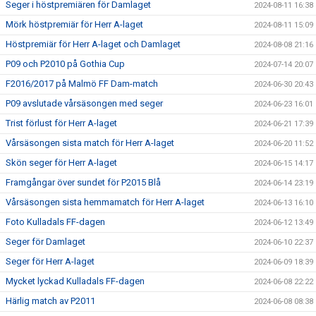
Seger i höstpremiären för Damlaget
2024-08-11 16:38
Mörk höstpremiär för Herr A-laget
2024-08-11 15:09
Höstpremiär för Herr A-laget och Damlaget
2024-08-08 21:16
P09 och P2010 på Gothia Cup
2024-07-14 20:07
F2016/2017 på Malmö FF Dam-match
2024-06-30 20:43
P09 avslutade vårsäsongen med seger
2024-06-23 16:01
Trist förlust för Herr A-laget
2024-06-21 17:39
Vårsäsongen sista match för Herr A-laget
2024-06-20 11:52
Skön seger för Herr A-laget
2024-06-15 14:17
Framgångar över sundet för P2015 Blå
2024-06-14 23:19
Vårsäsongen sista hemmamatch för Herr A-laget
2024-06-13 16:10
Foto Kulladals FF-dagen
2024-06-12 13:49
Seger för Damlaget
2024-06-10 22:37
Seger för Herr A-laget
2024-06-09 18:39
Mycket lyckad Kulladals FF-dagen
2024-06-08 22:22
Härlig match av P2011
2024-06-08 08:38