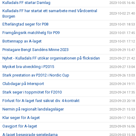
Kulladals FF startar Damlag
2023-10-05 16:46
Kulladals FF har startat ett samarbete med Vårdcentral
2023-10-02 21:40
Borgen
Efterlängtad seger för P08
2023-10-01 18:53
Framgångsrik matchhelg för P09
2023-10-01 17:45
Bottennapp av A-laget
2023-10-01 17:12
Pristagare Bengt Sandéns Minne 2023
2023-09-29 15:47
Nyhet - Kulladals FF utökar organisationen på flicksidan
2023-09-27 21:42
Mycket bra utveckling i P2015
2023-09-27 13:04
Stark prestation av P2012 i Nordic Cup
2023-09-26 13:03
Clubdagar på Intersport
2023-09-24 19:11
Stark seger i toppmötet för F2010
2023-09-24 17:35
Förlust för A-laget fast säkrat div. 4-kontrakt
2023-09-23 20:18
Nermin på regionalt landslagsläger
2023-09-21 15:53
Klar seger för A-laget
2023-09-17 10:42
Oavgjort för A-laget
2023-09-09 16:06
A-laget besegrade serieledarna
2023-09-03 15:34