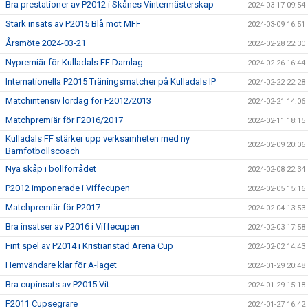
Bra prestationer av P2012 i Skånes Vintermästerskap
2024-03-17 09:54
Stark insats av P2015 Blå mot MFF
2024-03-09 16:51
Årsmöte 2024-03-21
2024-02-28 22:30
Nypremiär för Kulladals FF Damlag
2024-02-26 16:44
Internationella P2015 Träningsmatcher på Kulladals IP
2024-02-22 22:28
Matchintensiv lördag för F2012/2013
2024-02-21 14:06
Matchpremiär för F2016/2017
2024-02-11 18:15
Kulladals FF stärker upp verksamheten med ny
2024-02-09 20:06
Barnfotbollscoach
Nya skåp i bollförrådet
2024-02-08 22:34
P2012 imponerade i Viffecupen
2024-02-05 15:16
Matchpremiär för P2017
2024-02-04 13:53
Bra insatser av P2016 i Viffecupen
2024-02-03 17:58
Fint spel av P2014 i Kristianstad Arena Cup
2024-02-02 14:43
Hemvändare klar för A-laget
2024-01-29 20:48
Bra cupinsats av P2015 Vit
2024-01-29 15:18
F2011 Cupsegrare
2024-01-27 16:42