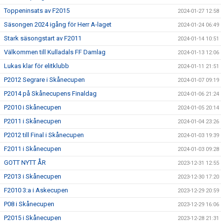
Toppeninsats av F2015
2024-01-27 12:58
Säsongen 2024 igång för Herr A-laget
2024-01-24 06:49
Stark säsongstart av F2011
2024-01-14 10:51
Välkommen till Kulladals FF Damlag
2024-01-13 12:06
Lukas klar för elitklubb
2024-01-11 21:51
P2012 Segrare i Skånecupen
2024-01-07 09:19
P2014 på Skånecupens Finaldag
2024-01-06 21:24
P2010 i Skånecupen
2024-01-05 20:14
P2011 i Skånecupen
2024-01-04 23:26
P2012 till Final i Skånecupen
2024-01-03 19:39
F2011 i Skånecupen
2024-01-03 09:28
GOTT NYTT ÅR
2023-12-31 12:55
P2013 i Skånecupen
2023-12-30 17:20
F2010 3:a i Askecupen
2023-12-29 20:59
P08 i Skånecupen
2023-12-29 16:06
P2015 i Skånecupen
2023-12-28 21:31