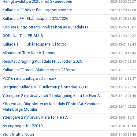
Härligt avslut på 2025 med Skånecupen
2025-12-30 20:07
Kulladals FF söker fler ungdomstränare
2025-12-28 12:08
Kulladals FF i Skånecupen 2025/2026
2025-12-25 15:35
Köp era Bingolotter till Nyårsafton av Kulladals FF
2025-12-25 10:07
GOD JUL TILL ER ALLA
2025-12-23 09:32
Kulladals FF i Skånecupens Gåfotboll
2025-12-21 19:43
Minnesord Tore Kristoffersson
2025-12-18 13:43
Resultat Dragning Kulladals FF Jullotteri 2025
2025-12-17 21:35
Kulladals FF med i Skånecupens Gåfotboll
2025-12-17 08:27
P2016 i matchutbyte i Danmark
2025-12-16 11:37
Dragning Kulladals FF Jullotteri på onsdag 17/12
2025-12-15 20:18
Ytterligare 2 nyförvärv och 1 förlängning klara för Herr A
2025-12-12 21:40
Köp era Jul-Bingolotter av Kulladals FF vid ICA Kvantum
2025-12-11 21:22
Malmborgs Mobilia
Ytterligare 2 nyförvärv klara för Herr A
2025-12-04 12:31
Ny cupseger för P2010
2025-12-01 13:08
Stort Grattis Noah
2025-11-30 19:48