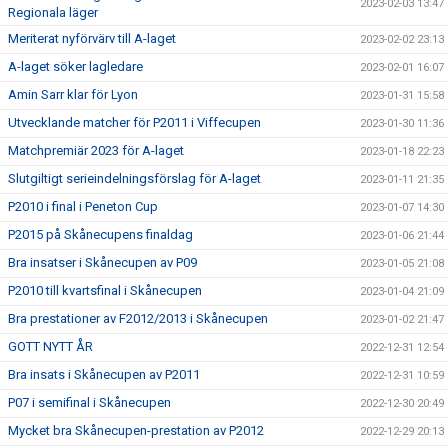
2023-02-03 13:47
Regionala läger
Meriterat nyförvärv till A-laget
2023-02-02 23:13
A-laget söker lagledare
2023-02-01 16:07
Amin Sarr klar för Lyon
2023-01-31 15:58
Utvecklande matcher för P2011 i Viffecupen
2023-01-30 11:36
Matchpremiär 2023 för A-laget
2023-01-18 22:23
Slutgiltigt serieindelningsförslag för A-laget
2023-01-11 21:35
P2010 i final i Peneton Cup
2023-01-07 14:30
P2015 på Skånecupens finaldag
2023-01-06 21:44
Bra insatser i Skånecupen av P09
2023-01-05 21:08
P2010 till kvartsfinal i Skånecupen
2023-01-04 21:09
Bra prestationer av F2012/2013 i Skånecupen
2023-01-02 21:47
GOTT NYTT ÅR
2022-12-31 12:54
Bra insats i Skånecupen av P2011
2022-12-31 10:59
P07 i semifinal i Skånecupen
2022-12-30 20:49
Mycket bra Skånecupen-prestation av P2012
2022-12-29 20:13