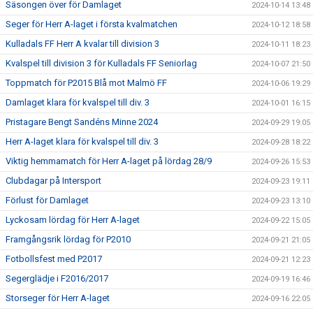
Säsongen över för Damlaget
2024-10-14 13:48
Seger för Herr A-laget i första kvalmatchen
2024-10-12 18:58
Kulladals FF Herr A kvalar till division 3
2024-10-11 18:23
Kvalspel till division 3 för Kulladals FF Seniorlag
2024-10-07 21:50
Toppmatch för P2015 Blå mot Malmö FF
2024-10-06 19:29
Damlaget klara för kvalspel till div. 3
2024-10-01 16:15
Pristagare Bengt Sandéns Minne 2024
2024-09-29 19:05
Herr A-laget klara för kvalspel till div. 3
2024-09-28 18:22
Viktig hemmamatch för Herr A-laget på lördag 28/9
2024-09-26 15:53
Clubdagar på Intersport
2024-09-23 19:11
Förlust för Damlaget
2024-09-23 13:10
Lyckosam lördag för Herr A-laget
2024-09-22 15:05
Framgångsrik lördag för P2010
2024-09-21 21:05
Fotbollsfest med P2017
2024-09-21 12:23
Segerglädje i F2016/2017
2024-09-19 16:46
Storseger för Herr A-laget
2024-09-16 22:05