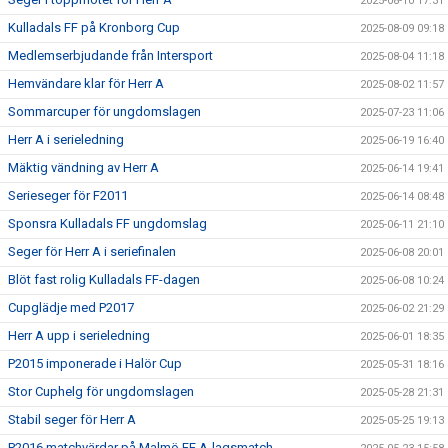
2025-08-10 17:31
Kulladals FF på Kronborg Cup
2025-08-09 09:18
Medlemserbjudande från Intersport
2025-08-04 11:18
Hemvändare klar för Herr A
2025-08-02 11:57
Sommarcuper för ungdomslagen
2025-07-23 11:06
Herr A i serieledning
2025-06-19 16:40
Mäktig vändning av Herr A
2025-06-14 19:41
Serieseger för F2011
2025-06-14 08:48
Sponsra Kulladals FF ungdomslag
2025-06-11 21:10
Seger för Herr A i seriefinalen
2025-06-08 20:01
Blöt fast rolig Kulladals FF-dagen
2025-06-08 10:24
Cupglädje med P2017
2025-06-02 21:29
Herr A upp i serieledning
2025-06-01 18:35
P2015 imponerade i Halör Cup
2025-05-31 18:16
Stor Cuphelg för ungdomslagen
2025-05-28 21:31
Stabil seger för Herr A
2025-05-25 19:13
P2016 matchvärdar på Malmö FF A-lagsmatch