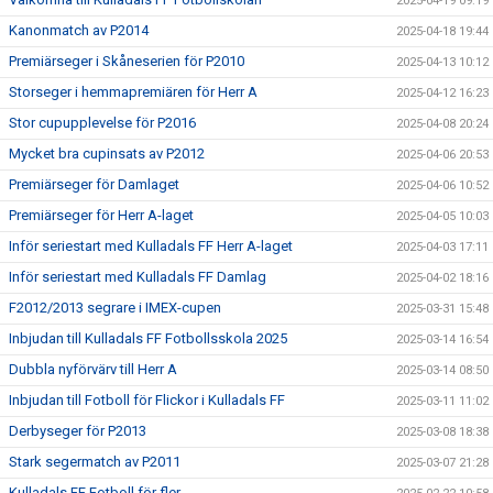
2025-04-19 09:19
Kanonmatch av P2014
2025-04-18 19:44
Premiärseger i Skåneserien för P2010
2025-04-13 10:12
Storseger i hemmapremiären för Herr A
2025-04-12 16:23
Stor cupupplevelse för P2016
2025-04-08 20:24
Mycket bra cupinsats av P2012
2025-04-06 20:53
Premiärseger för Damlaget
2025-04-06 10:52
Premiärseger för Herr A-laget
2025-04-05 10:03
Inför seriestart med Kulladals FF Herr A-laget
2025-04-03 17:11
Inför seriestart med Kulladals FF Damlag
2025-04-02 18:16
F2012/2013 segrare i IMEX-cupen
2025-03-31 15:48
Inbjudan till Kulladals FF Fotbollsskola 2025
2025-03-14 16:54
Dubbla nyförvärv till Herr A
2025-03-14 08:50
Inbjudan till Fotboll för Flickor i Kulladals FF
2025-03-11 11:02
Derbyseger för P2013
2025-03-08 18:38
Stark segermatch av P2011
2025-03-07 21:28
Kulladals FF Fotboll för fler