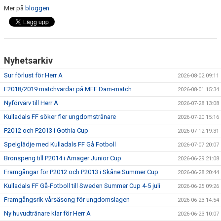
Mer på
bloggen
PROFILKLÄDER
KFF FACEBOOK
Nyhetsarkiv
KFF INSTAGRAM
Sur förlust för Herr A
2026-08-02 09:11
MEDLEM INTRESSEANMÄLAN
F2018/2019 matchvärdar på MFF Dam-match
2026-08-01 15:34
Nyförvärv till Herr A
2026-07-28 13:08
Kulladals FF söker fler ungdomstränare
2026-07-20 15:16
F2012 och P2013 i Gothia Cup
2026-07-12 19:31
Spelglädje med Kulladals FF Gå Fotboll
2026-07-07 20:07
Bronspeng till P2014 i Amager Junior Cup
2026-06-29 21:08
Framgångar för P2012 och P2013 i Skåne Summer Cup
2026-06-28 20:44
Kulladals FF Gå-Fotboll till Sweden Summer Cup 4-5 juli
2026-06-25 09:26
Framgångsrik vårsäsong för ungdomslagen
2026-06-23 14:54
Ny huvudtränare klar för Herr A
2026-06-23 10:07