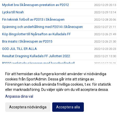
Mycket bra Skånecupen-prestation av P2012
2022-12-29 20:13
Lycka till Noah
2022-12-29 13:14
Fin teknisk fotboll av P2013 i Skånecupen
2022-12-28 20:06
Spänning och underhållning med P2014 i Skånecupen
2022-12-27 21:11
Köp Bingolotter till Nyårsafton av Kulladals FF
2022-12-26 21:49
Bra insats i Skånecupen av P2015
2022-12-26 21:30
GOD JUL TILL ER ALLA
2022-12-23 20:23
Resultat Dragning Kulladals FF Jullotteri 2022
2022-12-21 13:30
P2010 avslutade säsongen med beachvolleyboll
2022-12-17 21:21
Köp era Jul-Bingolotter av Kulladals FF vid ICA Kvantum
2022-12-11 11:50
För att hemsidan ska fungera korrekt använder vi nödvändiga
Malmborgs Mobilia
cookies från SportAdmin. Dessa går inte att stänga av.
Nyförvärv och återvändare till A-laget
2022-12-10 10:07
Föreningen kan också använda frivilliga cookies, t.ex. för statistik
Cupseger för P09
eller marknadsföring. Du väljer själv om du vill acceptera dessa.
2022-12-05 13:19
Anpassa dina val
F09 i final i Olympic Cup
2022-11-21 21:11
Bra cupspel av P2015
2022-11-21 15:07
Acceptera nödvändiga
Acceptera alla
Mycket bra cupinsats av F2011
2022-11-20 20:59