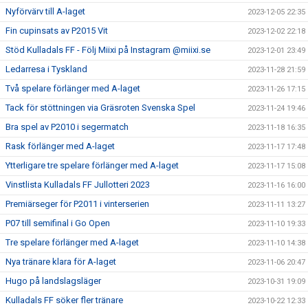
Nyförvärv till A-laget
2023-12-05 22:35
Fin cupinsats av P2015 Vit
2023-12-02 22:18
Stöd Kulladals FF - Följ Miixi på Instagram @miixi.se
2023-12-01 23:49
Ledarresa i Tyskland
2023-11-28 21:59
Två spelare förlänger med A-laget
2023-11-26 17:15
Tack för stöttningen via Gräsroten Svenska Spel
2023-11-24 19:46
Bra spel av P2010 i segermatch
2023-11-18 16:35
Rask förlänger med A-laget
2023-11-17 17:48
Ytterligare tre spelare förlänger med A-laget
2023-11-17 15:08
Vinstlista Kulladals FF Jullotteri 2023
2023-11-16 16:00
Premiärseger för P2011 i vinterserien
2023-11-11 13:27
P07 till semifinal i Go Open
2023-11-10 19:33
Tre spelare förlänger med A-laget
2023-11-10 14:38
Nya tränare klara för A-laget
2023-11-06 20:47
Hugo på landslagsläger
2023-10-31 19:09
Kulladals FF söker fler tränare
2023-10-22 12:33