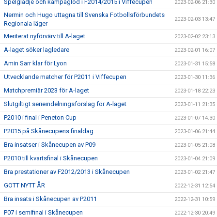
Spelglädje och kämpaglöd i F2014/2015 i Viffecupen
2023-02-06 21:30
Nermin och Hugo uttagna till Svenska Fotbollsförbundets
2023-02-03 13:47
Regionala läger
Meriterat nyförvärv till A-laget
2023-02-02 23:13
A-laget söker lagledare
2023-02-01 16:07
Amin Sarr klar för Lyon
2023-01-31 15:58
Utvecklande matcher för P2011 i Viffecupen
2023-01-30 11:36
Matchpremiär 2023 för A-laget
2023-01-18 22:23
Slutgiltigt serieindelningsförslag för A-laget
2023-01-11 21:35
P2010 i final i Peneton Cup
2023-01-07 14:30
P2015 på Skånecupens finaldag
2023-01-06 21:44
Bra insatser i Skånecupen av P09
2023-01-05 21:08
P2010 till kvartsfinal i Skånecupen
2023-01-04 21:09
Bra prestationer av F2012/2013 i Skånecupen
2023-01-02 21:47
GOTT NYTT ÅR
2022-12-31 12:54
Bra insats i Skånecupen av P2011
2022-12-31 10:59
P07 i semifinal i Skånecupen
2022-12-30 20:49