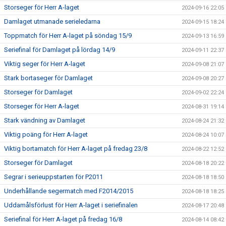
Storseger för Herr A-laget
2024-09-16 22:05
Damlaget utmanade serieledarna
2024-09-15 18:24
Toppmatch för Herr A-laget på söndag 15/9
2024-09-13 16:59
Seriefinal för Damlaget på lördag 14/9
2024-09-11 22:37
Viktig seger för Herr A-laget
2024-09-08 21:07
Stark bortaseger för Damlaget
2024-09-08 20:27
Storseger för Damlaget
2024-09-02 22:24
Storseger för Herr A-laget
2024-08-31 19:14
Stark vändning av Damlaget
2024-08-24 21:32
Viktig poäng för Herr A-laget
2024-08-24 10:07
Viktig bortamatch för Herr A-laget på fredag 23/8
2024-08-22 12:52
Storseger för Damlaget
2024-08-18 20:22
Segrar i serieuppstarten för P2011
2024-08-18 18:50
Underhållande segermatch med F2014/2015
2024-08-18 18:25
Uddamålsförlust för Herr A-laget i seriefinalen
2024-08-17 20:48
Seriefinal för Herr A-laget på fredag 16/8
2024-08-14 08:42