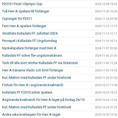
P2010 i Final i Olympic Cup
2024-12-08 18:43
Två Herr A-spelare till förlänger
2024-11-30 10:33
Cupseger för P2011
2024-11-24 09:58
Fem Herr A-spelare förlänger
2024-11-15 17:19
Vinstlista Kulladals FF Jullotteri 2024
2024-11-12 16:17
Provspel i Kulladals FF Ungdomslag
2024-11-10 10:12
Nyckelspelare förlänger med Herr A
2024-11-07 20:36
Kulladals FF söker fler ungdomstränare
2024-11-06 21:05
Tack till alla som stöttar Kulladals FF via Gräsroten
2024-11-06 15:24
Herr A-tränarna Vlado och Emil förlänger
2024-11-05 14:53
Kul i Malmö med Kulladals FF under höstlovet
2024-11-03 21:50
Förlust för Herr A i avgörande kvalmatch
2024-10-27 17:58
Kulladals FF F2010 söker spelare
2024-10-25 18:15
Avgörande kvalmatch för Herr A-laget på lördag 26/10
2024-10-24 14:34
Kul i Malmö med Kulladals FF under höstlovet
2024-10-22 21:23
Andra raka kvalsegern för Herr A-laget
2024-10-20 14:33