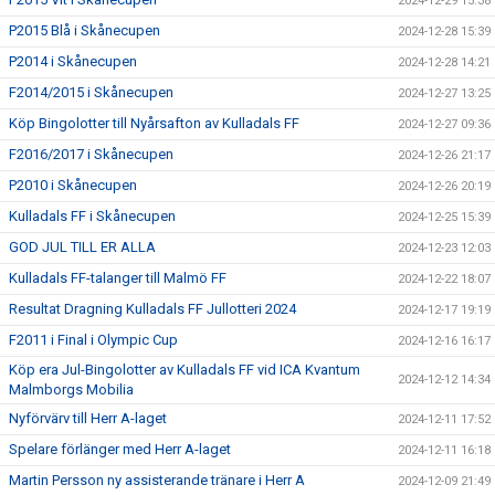
2024-12-29 15:38
P2015 Blå i Skånecupen
2024-12-28 15:39
P2014 i Skånecupen
2024-12-28 14:21
F2014/2015 i Skånecupen
2024-12-27 13:25
Köp Bingolotter till Nyårsafton av Kulladals FF
2024-12-27 09:36
F2016/2017 i Skånecupen
2024-12-26 21:17
P2010 i Skånecupen
2024-12-26 20:19
Kulladals FF i Skånecupen
2024-12-25 15:39
GOD JUL TILL ER ALLA
2024-12-23 12:03
Kulladals FF-talanger till Malmö FF
2024-12-22 18:07
Resultat Dragning Kulladals FF Jullotteri 2024
2024-12-17 19:19
F2011 i Final i Olympic Cup
2024-12-16 16:17
Köp era Jul-Bingolotter av Kulladals FF vid ICA Kvantum
2024-12-12 14:34
Malmborgs Mobilia
Nyförvärv till Herr A-laget
2024-12-11 17:52
Spelare förlänger med Herr A-laget
2024-12-11 16:18
Martin Persson ny assisterande tränare i Herr A
2024-12-09 21:49