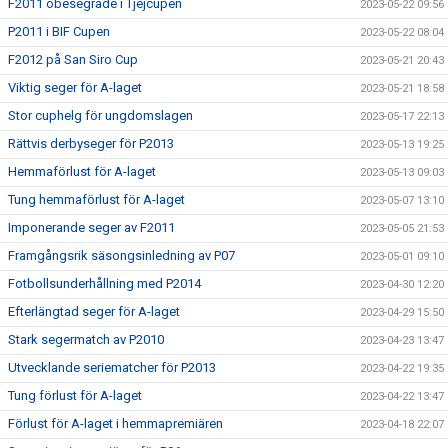
F2011 obesegrade i Tjejcupen
2023-05-22 09:56
P2011 i BIF Cupen
2023-05-22 08:04
F2012 på San Siro Cup
2023-05-21 20:43
Viktig seger för A-laget
2023-05-21 18:58
Stor cuphelg för ungdomslagen
2023-05-17 22:13
Rättvis derbyseger för P2013
2023-05-13 19:25
Hemmaförlust för A-laget
2023-05-13 09:03
Tung hemmaförlust för A-laget
2023-05-07 13:10
Imponerande seger av F2011
2023-05-05 21:53
Framgångsrik säsongsinledning av P07
2023-05-01 09:10
Fotbollsunderhållning med P2014
2023-04-30 12:20
Efterlängtad seger för A-laget
2023-04-29 15:50
Stark segermatch av P2010
2023-04-23 13:47
Utvecklande seriematcher för P2013
2023-04-22 19:35
Tung förlust för A-laget
2023-04-22 13:47
Förlust för A-laget i hemmapremiären
2023-04-18 22:07