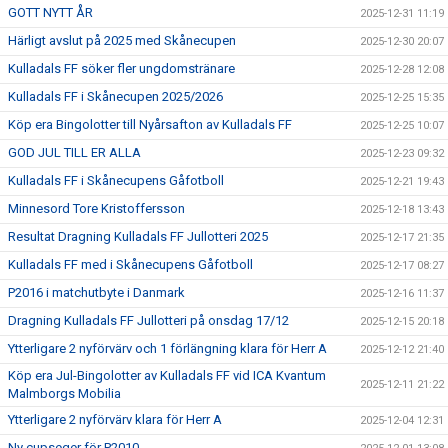
GOTT NYTT ÅR
2025-12-31 11:19
Härligt avslut på 2025 med Skånecupen
2025-12-30 20:07
Kulladals FF söker fler ungdomstränare
2025-12-28 12:08
Kulladals FF i Skånecupen 2025/2026
2025-12-25 15:35
Köp era Bingolotter till Nyårsafton av Kulladals FF
2025-12-25 10:07
GOD JUL TILL ER ALLA
2025-12-23 09:32
Kulladals FF i Skånecupens Gåfotboll
2025-12-21 19:43
Minnesord Tore Kristoffersson
2025-12-18 13:43
Resultat Dragning Kulladals FF Jullotteri 2025
2025-12-17 21:35
Kulladals FF med i Skånecupens Gåfotboll
2025-12-17 08:27
P2016 i matchutbyte i Danmark
2025-12-16 11:37
Dragning Kulladals FF Jullotteri på onsdag 17/12
2025-12-15 20:18
Ytterligare 2 nyförvärv och 1 förlängning klara för Herr A
2025-12-12 21:40
Köp era Jul-Bingolotter av Kulladals FF vid ICA Kvantum
2025-12-11 21:22
Malmborgs Mobilia
Ytterligare 2 nyförvärv klara för Herr A
2025-12-04 12:31
Ny cupseger för P2010