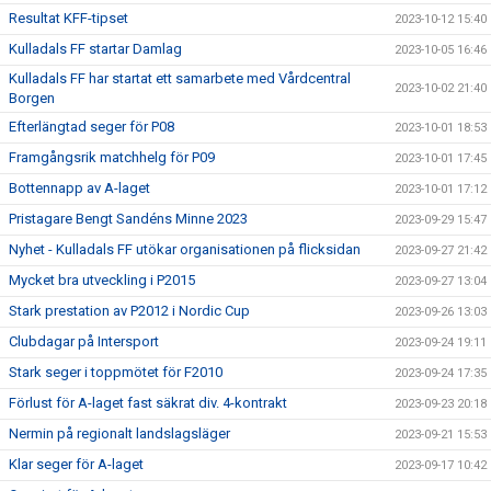
Resultat KFF-tipset
2023-10-12 15:40
Kulladals FF startar Damlag
2023-10-05 16:46
Kulladals FF har startat ett samarbete med Vårdcentral
2023-10-02 21:40
Borgen
Efterlängtad seger för P08
2023-10-01 18:53
Framgångsrik matchhelg för P09
2023-10-01 17:45
Bottennapp av A-laget
2023-10-01 17:12
Pristagare Bengt Sandéns Minne 2023
2023-09-29 15:47
Nyhet - Kulladals FF utökar organisationen på flicksidan
2023-09-27 21:42
Mycket bra utveckling i P2015
2023-09-27 13:04
Stark prestation av P2012 i Nordic Cup
2023-09-26 13:03
Clubdagar på Intersport
2023-09-24 19:11
Stark seger i toppmötet för F2010
2023-09-24 17:35
Förlust för A-laget fast säkrat div. 4-kontrakt
2023-09-23 20:18
Nermin på regionalt landslagsläger
2023-09-21 15:53
Klar seger för A-laget
2023-09-17 10:42