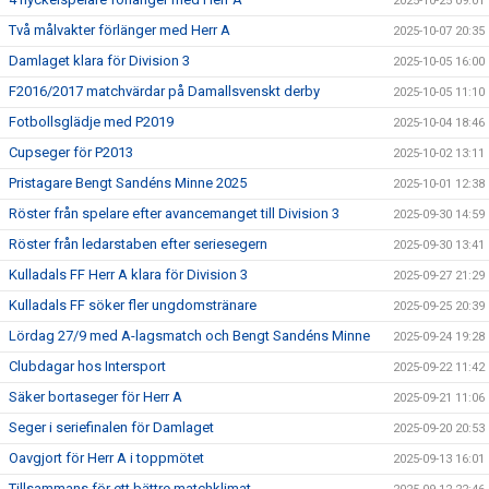
2025-10-25 09:01
Två målvakter förlänger med Herr A
2025-10-07 20:35
Damlaget klara för Division 3
2025-10-05 16:00
F2016/2017 matchvärdar på Damallsvenskt derby
2025-10-05 11:10
Fotbollsglädje med P2019
2025-10-04 18:46
Cupseger för P2013
2025-10-02 13:11
Pristagare Bengt Sandéns Minne 2025
2025-10-01 12:38
Röster från spelare efter avancemanget till Division 3
2025-09-30 14:59
Röster från ledarstaben efter seriesegern
2025-09-30 13:41
Kulladals FF Herr A klara för Division 3
2025-09-27 21:29
Kulladals FF söker fler ungdomstränare
2025-09-25 20:39
Lördag 27/9 med A-lagsmatch och Bengt Sandéns Minne
2025-09-24 19:28
Clubdagar hos Intersport
2025-09-22 11:42
Säker bortaseger för Herr A
2025-09-21 11:06
Seger i seriefinalen för Damlaget
2025-09-20 20:53
Oavgjort för Herr A i toppmötet
2025-09-13 16:01
Tillsammans för ett bättre matchklimat