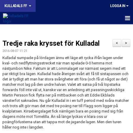
KULLADALS FF
LOGGA IN
HEM
Tredje raka krysset för Kulladal
OM KLUBBEN
<
>
2016-08-07 11:21
NYHETER
Kulladal sumpade på lördagen ännu ett läge att rycka ifrån lagen under
kval- och nedflyttningsstrecket när man spelade 0-0 hemma mot
nästjumbon Nike. Faktum är att Lommalaget var närmast segern med ett
KONTAKT
par riktigt bra lägen. Kulladal hade återigen svårt att få till sistapassen och
det är tydligt att man har stora svårigheter att föra (och få ut något av det)
INFORMATION MED POLICY
matcher mot lag på den undre halvan. Valet att satsa på två löpstarka
forwards föll inte väl ut, kanske var en anledning att passningsskickliga
DOKUMENT
Martin Persson fick flytta ner på mittbacken och att Eddie Ekblads
vänsterfot saknades. Nu går Kulladal in i en tuff period med svåra matcher
och trots allt gör man det med tre poäng ner till Flagg som ligger på
BILDGALLERI
kvalplatsen. Kirsebergslaget fick nämligen bara en poäng med sig från
dagens möte mot Tomelilla. Än så länge lyckas vi klara oss ur
MATCHER
poängförlusterna utan att tappa mot de jagande lagen. Men den turen
håller nog inte i längden.
INBETALNING