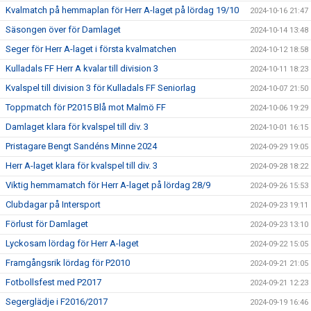
Kvalmatch på hemmaplan för Herr A-laget på lördag 19/10
2024-10-16 21:47
Säsongen över för Damlaget
2024-10-14 13:48
Seger för Herr A-laget i första kvalmatchen
2024-10-12 18:58
Kulladals FF Herr A kvalar till division 3
2024-10-11 18:23
Kvalspel till division 3 för Kulladals FF Seniorlag
2024-10-07 21:50
Toppmatch för P2015 Blå mot Malmö FF
2024-10-06 19:29
Damlaget klara för kvalspel till div. 3
2024-10-01 16:15
Pristagare Bengt Sandéns Minne 2024
2024-09-29 19:05
Herr A-laget klara för kvalspel till div. 3
2024-09-28 18:22
Viktig hemmamatch för Herr A-laget på lördag 28/9
2024-09-26 15:53
Clubdagar på Intersport
2024-09-23 19:11
Förlust för Damlaget
2024-09-23 13:10
Lyckosam lördag för Herr A-laget
2024-09-22 15:05
Framgångsrik lördag för P2010
2024-09-21 21:05
Fotbollsfest med P2017
2024-09-21 12:23
Segerglädje i F2016/2017
2024-09-19 16:46