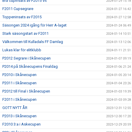
Bra cupinsats av P2015 Vit
2024-01-29 15:18
F2011 Cupsegrare
2024-01-27 16:42
Toppeninsats av F2015
2024-01-27 12:58
Säsongen 2024 igång för Herr A-laget
2024-01-24 06:49
Stark säsongstart av F2011
2024-01-14 10:51
Välkommen till Kulladals FF Damlag
2024-01-13 12:06
Lukas klar för elitklubb
2024-01-11 21:51
P2012 Segrare i Skånecupen
2024-01-07 09:19
P2014 på Skånecupens Finaldag
2024-01-06 21:24
P2010 i Skånecupen
2024-01-05 20:14
P2011 i Skånecupen
2024-01-04 23:26
P2012 till Final i Skånecupen
2024-01-03 19:39
F2011 i Skånecupen
2024-01-03 09:28
GOTT NYTT ÅR
2023-12-31 12:55
P2013 i Skånecupen
2023-12-30 17:20
F2010 3:a i Askecupen
2023-12-29 20:59