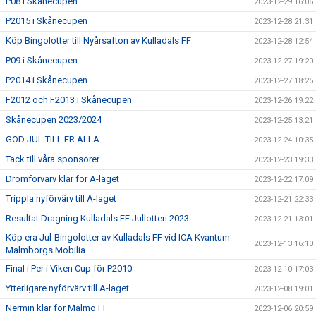
P08 i Skånecupen
2023-12-29 16:06
P2015 i Skånecupen
2023-12-28 21:31
Köp Bingolotter till Nyårsafton av Kulladals FF
2023-12-28 12:54
P09 i Skånecupen
2023-12-27 19:20
P2014 i Skånecupen
2023-12-27 18:25
F2012 och F2013 i Skånecupen
2023-12-26 19:22
Skånecupen 2023/2024
2023-12-25 13:21
GOD JUL TILL ER ALLA
2023-12-24 10:35
Tack till våra sponsorer
2023-12-23 19:33
Drömförvärv klar för A-laget
2023-12-22 17:09
Trippla nyförvärv till A-laget
2023-12-21 22:33
Resultat Dragning Kulladals FF Jullotteri 2023
2023-12-21 13:01
Köp era Jul-Bingolotter av Kulladals FF vid ICA Kvantum
2023-12-13 16:10
Malmborgs Mobilia
Final i Per i Viken Cup för P2010
2023-12-10 17:03
Ytterligare nyförvärv till A-laget
2023-12-08 19:01
Nermin klar för Malmö FF
2023-12-06 20:59