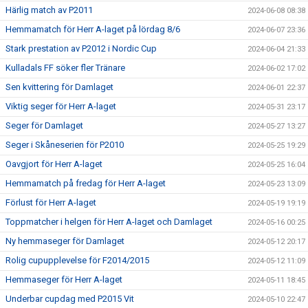
Härlig match av P2011
2024-06-08 08:38
Hemmamatch för Herr A-laget på lördag 8/6
2024-06-07 23:36
Stark prestation av P2012 i Nordic Cup
2024-06-04 21:33
Kulladals FF söker fler Tränare
2024-06-02 17:02
Sen kvittering för Damlaget
2024-06-01 22:37
Viktig seger för Herr A-laget
2024-05-31 23:17
Seger för Damlaget
2024-05-27 13:27
Seger i Skåneserien för P2010
2024-05-25 19:29
Oavgjort för Herr A-laget
2024-05-25 16:04
Hemmamatch på fredag för Herr A-laget
2024-05-23 13:09
Förlust för Herr A-laget
2024-05-19 19:19
Toppmatcher i helgen för Herr A-laget och Damlaget
2024-05-16 00:25
Ny hemmaseger för Damlaget
2024-05-12 20:17
Rolig cupupplevelse för F2014/2015
2024-05-12 11:09
Hemmaseger för Herr A-laget
2024-05-11 18:45
Underbar cupdag med P2015 Vit
2024-05-10 22:47