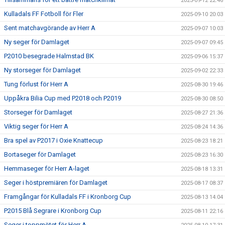
2025-09-12 22:46
Kulladals FF Fotboll för Fler
2025-09-10 20:03
Sent matchavgörande av Herr A
2025-09-07 10:03
Ny seger för Damlaget
2025-09-07 09:45
P2010 besegrade Halmstad BK
2025-09-06 15:37
Ny storseger för Damlaget
2025-09-02 22:33
Tung förlust för Herr A
2025-08-30 19:46
Uppåkra Bilia Cup med P2018 och P2019
2025-08-30 08:50
Storseger för Damlaget
2025-08-27 21:36
Viktig seger för Herr A
2025-08-24 14:36
Bra spel av P2017 i Oxie Knattecup
2025-08-23 18:21
Bortaseger för Damlaget
2025-08-23 16:30
Hemmaseger för Herr A-laget
2025-08-18 13:31
Seger i höstpremiären för Damlaget
2025-08-17 08:37
Framgångar för Kulladals FF i Kronborg Cup
2025-08-13 14:04
P2015 Blå Segrare i Kronborg Cup
2025-08-11 22:16
Seger i toppmötet för Herr A