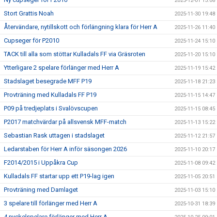
2025-12-01 13:08
Stort Grattis Noah
2025-11-30 19:48
Återvändare, nytillskott och förlängning klara för Herr A
2025-11-26 11:40
Cupseger för P2010
2025-11-24 15:10
TACK till alla som stöttar Kulladals FF via Gräsroten
2025-11-20 15:10
Ytterligare 2 spelare förlänger med Herr A
2025-11-19 15:42
Stadslaget besegrade MFF P19
2025-11-18 21:23
Provträning med Kulladals FF P19
2025-11-15 14:47
P09 på tredjeplats i Svalövscupen
2025-11-15 08:45
P2017 matchvärdar på allsvensk MFF-match
2025-11-13 15:22
Sebastian Rask uttagen i stadslaget
2025-11-12 21:57
Ledarstaben för Herr A inför säsongen 2026
2025-11-10 20:17
F2014/2015 i Uppåkra Cup
2025-11-08 09:42
Kulladals FF startar upp ett P19-lag igen
2025-11-05 20:51
Provträning med Damlaget
2025-11-03 15:10
3 spelare till förlänger med Herr A
2025-10-31 18:39
4 nyckelspelare förlänger med Herr A