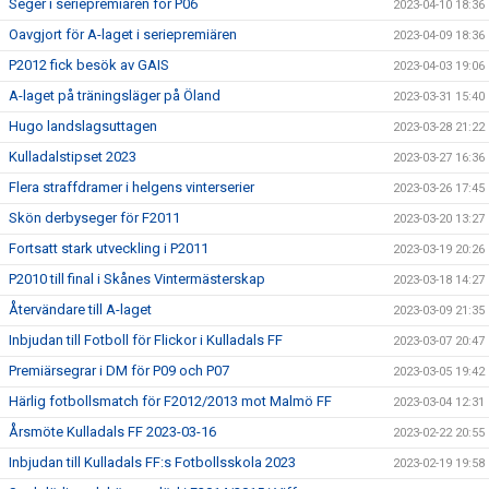
Seger i seriepremiären för P06
2023-04-10 18:36
Oavgjort för A-laget i seriepremiären
2023-04-09 18:36
P2012 fick besök av GAIS
2023-04-03 19:06
A-laget på träningsläger på Öland
2023-03-31 15:40
Hugo landslagsuttagen
2023-03-28 21:22
Kulladalstipset 2023
2023-03-27 16:36
Flera straffdramer i helgens vinterserier
2023-03-26 17:45
Skön derbyseger för F2011
2023-03-20 13:27
Fortsatt stark utveckling i P2011
2023-03-19 20:26
P2010 till final i Skånes Vintermästerskap
2023-03-18 14:27
Återvändare till A-laget
2023-03-09 21:35
Inbjudan till Fotboll för Flickor i Kulladals FF
2023-03-07 20:47
Premiärsegrar i DM för P09 och P07
2023-03-05 19:42
Härlig fotbollsmatch för F2012/2013 mot Malmö FF
2023-03-04 12:31
Årsmöte Kulladals FF 2023-03-16
2023-02-22 20:55
Inbjudan till Kulladals FF:s Fotbollsskola 2023
2023-02-19 19:58