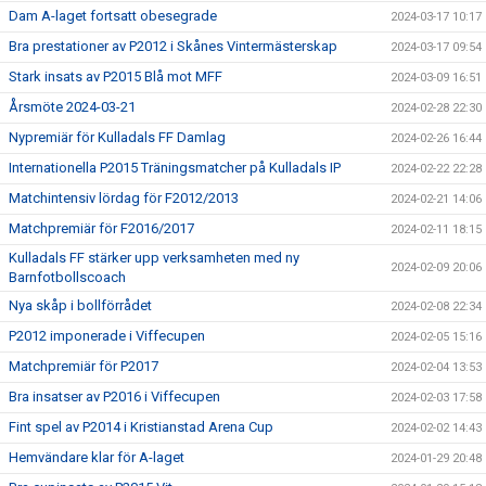
Dam A-laget fortsatt obesegrade
2024-03-17 10:17
Bra prestationer av P2012 i Skånes Vintermästerskap
2024-03-17 09:54
Stark insats av P2015 Blå mot MFF
2024-03-09 16:51
Årsmöte 2024-03-21
2024-02-28 22:30
Nypremiär för Kulladals FF Damlag
2024-02-26 16:44
Internationella P2015 Träningsmatcher på Kulladals IP
2024-02-22 22:28
Matchintensiv lördag för F2012/2013
2024-02-21 14:06
Matchpremiär för F2016/2017
2024-02-11 18:15
Kulladals FF stärker upp verksamheten med ny
2024-02-09 20:06
Barnfotbollscoach
Nya skåp i bollförrådet
2024-02-08 22:34
P2012 imponerade i Viffecupen
2024-02-05 15:16
Matchpremiär för P2017
2024-02-04 13:53
Bra insatser av P2016 i Viffecupen
2024-02-03 17:58
Fint spel av P2014 i Kristianstad Arena Cup
2024-02-02 14:43
Hemvändare klar för A-laget
2024-01-29 20:48