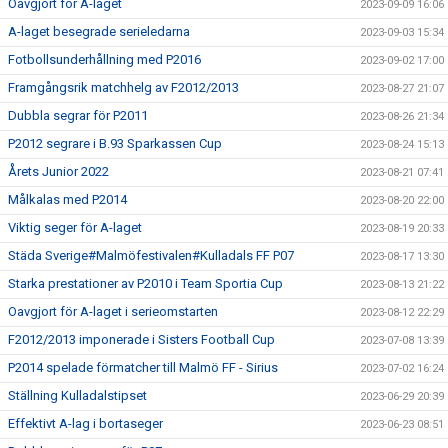
Oavgjort för A-laget
2023-09-09 16:06
A-laget besegrade serieledarna
2023-09-03 15:34
Fotbollsunderhållning med P2016
2023-09-02 17:00
Framgångsrik matchhelg av F2012/2013
2023-08-27 21:07
Dubbla segrar för P2011
2023-08-26 21:34
P2012 segrare i B.93 Sparkassen Cup
2023-08-24 15:13
Årets Junior 2022
2023-08-21 07:41
Målkalas med P2014
2023-08-20 22:00
Viktig seger för A-laget
2023-08-19 20:33
Städa Sverige#Malmöfestivalen#Kulladals FF P07
2023-08-17 13:30
Starka prestationer av P2010 i Team Sportia Cup
2023-08-13 21:22
Oavgjort för A-laget i serieomstarten
2023-08-12 22:29
F2012/2013 imponerade i Sisters Football Cup
2023-07-08 13:39
P2014 spelade förmatcher till Malmö FF - Sirius
2023-07-02 16:24
Ställning Kulladalstipset
2023-06-29 20:39
Effektivt A-lag i bortaseger
2023-06-23 08:51