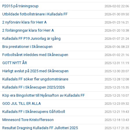
P2015 på träningscup
2026-02-02 22:06
Utbildade fotbollstränare i Kulladals FF
2026-01-30 09:50
2 nyförvärv klara för Herr A
2026-01-23 16:21
2 förlängningar klara för Herr A
2026-01-20 10:38
Kulladals FF P19 Juniorlag är igång
2026-01-07 21:24
Bra prestationer i Skånecupen
2026-01-06 08:23
Fotbollsåret inleddes med Skånecupen
2026-01-02 21:16
GOTT NYTT ÅR
2025-12-31 11:19
Härligt avslut på 2025 med Skånecupen
2025-12-30 20:07
Kulladals FF söker fler ungdomstränare
2025-12-28 12:08
Kulladals FF i Skånecupen 2025/2026
2025-12-25 15:35
Köp era Bingolotter till Nyårsafton av Kulladals FF
2025-12-25 10:07
GOD JUL TILL ER ALLA
2025-12-23 09:32
Kulladals FF i Skånecupens Gåfotboll
2025-12-21 19:43
Minnesord Tore Kristoffersson
2025-12-18 13:43
Resultat Dragning Kulladals FF Jullotteri 2025
2025-12-17 21:35