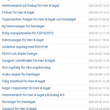
Hemmamatch på fredag för Herr A-laget
2024-05-23 13:09
Förlust för Herr A-laget
2024-05-19 19:19
Toppmatcher i helgen för Herr A-laget och Damlaget
2024-05-16 00:25
Ny hemmaseger för Damlaget
2024-05-12 20:17
Rolig cupupplevelse för F2014/2015
2024-05-12 11:09
Hemmaseger för Herr A-laget
2024-05-11 18:45
Underbar cupdag med P2015 Vit
2024-05-10 22:47
P2010 och Städa Sverige
2024-05-09 19:08
Oavgjort i seriefinalen för Herr A-laget
2024-05-09 17:54
Stor cuphelg för våra ungdomslag
2024-05-08 21:37
4 raka segrar för Damlaget
2024-05-08 13:23
Tidig seriefinal för Herr A-laget
2024-05-07 21:48
Seger i toppmötet för Herr A-laget
2024-05-04 17:56
Hemmamatch för Herr A-laget på lördag 4/5
2024-05-02 14:06
Storseger för Damlaget
2024-04-30 10:01
Oavgjort för Herr A-laget
2024-04-28 20:48