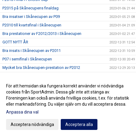
P2015 på Skånecupens finaldag
2023-01-06 21:44
Bra insatser i Skånecupen av P09
2023-01-05 21:08
P2010 till kvartsfinal i Skånecupen
2023-01-04 21:09
Bra prestationer av F2012/2013 i Skånecupen
2023-01-02 21:47
GOTT NYTT ÅR
2022-12-31 12:54
Bra insats i Skånecupen av P2011
2022-12-31 10:59
P07 i semifinal i Skånecupen
2022-12-30 20:49
Mycket bra Skånecupen-prestation av P2012
2022-12-29 20:13
Lycka till Noah
2022-12-29 13:14
Fin teknisk fotboll av P2013 i Skånecupen
2022-12-28 20:06
För att hemsidan ska fungera korrekt använder vi nödvändiga
cookies från SportAdmin. Dessa går inte att stänga av.
Spänning och underhållning med P2014 i Skånecupen
2022-12-27 21:11
Föreningen kan också använda frivilliga cookies, t.ex. för statistik
Köp Bingolotter till Nyårsafton av Kulladals FF
2022-12-26 21:49
eller marknadsföring. Du väljer själv om du vill acceptera dessa.
Bra insats i Skånecupen av P2015
2022-12-26 21:30
Anpassa dina val
GOD JUL TILL ER ALLA
2022-12-23 20:23
Acceptera nödvändiga
Acceptera alla
Resultat Dragning Kulladals FF Jullotteri 2022
2022-12-21 13:30
P2010 avslutade säsongen med beachvolleyboll
2022-12-17 21:21