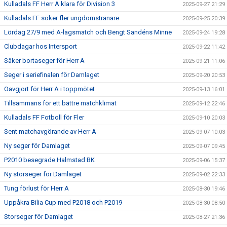
Kulladals FF Herr A klara för Division 3
2025-09-27 21:29
Kulladals FF söker fler ungdomstränare
2025-09-25 20:39
Lördag 27/9 med A-lagsmatch och Bengt Sandéns Minne
2025-09-24 19:28
Clubdagar hos Intersport
2025-09-22 11:42
Säker bortaseger för Herr A
2025-09-21 11:06
Seger i seriefinalen för Damlaget
2025-09-20 20:53
Oavgjort för Herr A i toppmötet
2025-09-13 16:01
Tillsammans för ett bättre matchklimat
2025-09-12 22:46
Kulladals FF Fotboll för Fler
2025-09-10 20:03
Sent matchavgörande av Herr A
2025-09-07 10:03
Ny seger för Damlaget
2025-09-07 09:45
P2010 besegrade Halmstad BK
2025-09-06 15:37
Ny storseger för Damlaget
2025-09-02 22:33
Tung förlust för Herr A
2025-08-30 19:46
Uppåkra Bilia Cup med P2018 och P2019
2025-08-30 08:50
Storseger för Damlaget
2025-08-27 21:36