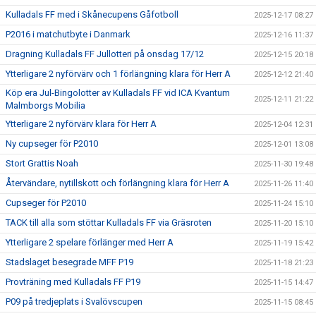
Kulladals FF med i Skånecupens Gåfotboll
2025-12-17 08:27
P2016 i matchutbyte i Danmark
2025-12-16 11:37
Dragning Kulladals FF Jullotteri på onsdag 17/12
2025-12-15 20:18
Ytterligare 2 nyförvärv och 1 förlängning klara för Herr A
2025-12-12 21:40
Köp era Jul-Bingolotter av Kulladals FF vid ICA Kvantum
2025-12-11 21:22
Malmborgs Mobilia
Ytterligare 2 nyförvärv klara för Herr A
2025-12-04 12:31
Ny cupseger för P2010
2025-12-01 13:08
Stort Grattis Noah
2025-11-30 19:48
Återvändare, nytillskott och förlängning klara för Herr A
2025-11-26 11:40
Cupseger för P2010
2025-11-24 15:10
TACK till alla som stöttar Kulladals FF via Gräsroten
2025-11-20 15:10
Ytterligare 2 spelare förlänger med Herr A
2025-11-19 15:42
Stadslaget besegrade MFF P19
2025-11-18 21:23
Provträning med Kulladals FF P19
2025-11-15 14:47
P09 på tredjeplats i Svalövscupen
2025-11-15 08:45