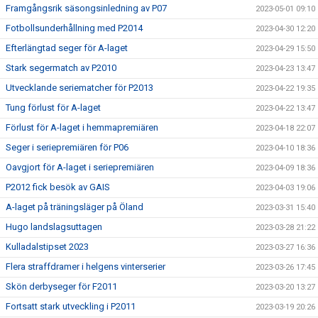
Framgångsrik säsongsinledning av P07
2023-05-01 09:10
Fotbollsunderhållning med P2014
2023-04-30 12:20
Efterlängtad seger för A-laget
2023-04-29 15:50
Stark segermatch av P2010
2023-04-23 13:47
Utvecklande seriematcher för P2013
2023-04-22 19:35
Tung förlust för A-laget
2023-04-22 13:47
Förlust för A-laget i hemmapremiären
2023-04-18 22:07
Seger i seriepremiären för P06
2023-04-10 18:36
Oavgjort för A-laget i seriepremiären
2023-04-09 18:36
P2012 fick besök av GAIS
2023-04-03 19:06
A-laget på träningsläger på Öland
2023-03-31 15:40
Hugo landslagsuttagen
2023-03-28 21:22
Kulladalstipset 2023
2023-03-27 16:36
Flera straffdramer i helgens vinterserier
2023-03-26 17:45
Skön derbyseger för F2011
2023-03-20 13:27
Fortsatt stark utveckling i P2011
2023-03-19 20:26