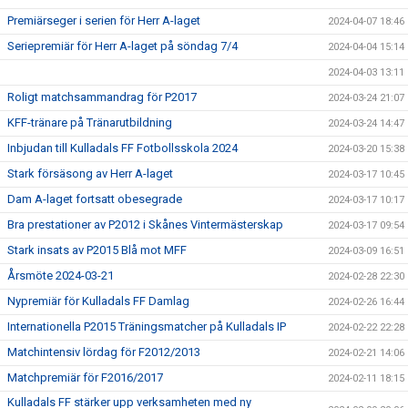
Premiärseger i serien för Herr A-laget
2024-04-07 18:46
Seriepremiär för Herr A-laget på söndag 7/4
2024-04-04 15:14
2024-04-03 13:11
Roligt matchsammandrag för P2017
2024-03-24 21:07
KFF-tränare på Tränarutbildning
2024-03-24 14:47
Inbjudan till Kulladals FF Fotbollsskola 2024
2024-03-20 15:38
Stark försäsong av Herr A-laget
2024-03-17 10:45
Dam A-laget fortsatt obesegrade
2024-03-17 10:17
Bra prestationer av P2012 i Skånes Vintermästerskap
2024-03-17 09:54
Stark insats av P2015 Blå mot MFF
2024-03-09 16:51
Årsmöte 2024-03-21
2024-02-28 22:30
Nypremiär för Kulladals FF Damlag
2024-02-26 16:44
Internationella P2015 Träningsmatcher på Kulladals IP
2024-02-22 22:28
Matchintensiv lördag för F2012/2013
2024-02-21 14:06
Matchpremiär för F2016/2017
2024-02-11 18:15
Kulladals FF stärker upp verksamheten med ny