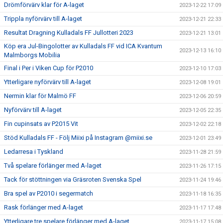
Drömförvärv klar för A-laget
2023-12-22 17:09
Trippla nyförvärv till A-laget
2023-12-21 22:33
Resultat Dragning Kulladals FF Jullotteri 2023
2023-12-21 13:01
Köp era Jul-Bingolotter av Kulladals FF vid ICA Kvantum
2023-12-13 16:10
Malmborgs Mobilia
Final i Per i Viken Cup för P2010
2023-12-10 17:03
Ytterligare nyförvärv till A-laget
2023-12-08 19:01
Nermin klar för Malmö FF
2023-12-06 20:59
Nyförvärv till A-laget
2023-12-05 22:35
Fin cupinsats av P2015 Vit
2023-12-02 22:18
Stöd Kulladals FF - Följ Miixi på Instagram @miixi.se
2023-12-01 23:49
Ledarresa i Tyskland
2023-11-28 21:59
Två spelare förlänger med A-laget
2023-11-26 17:15
Tack för stöttningen via Gräsroten Svenska Spel
2023-11-24 19:46
Bra spel av P2010 i segermatch
2023-11-18 16:35
Rask förlänger med A-laget
2023-11-17 17:48
Ytterligare tre spelare förlänger med A-laget
2023-11-17 15:08