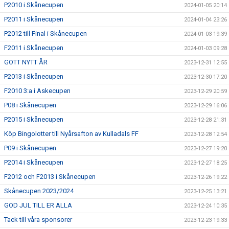
P2010 i Skånecupen
2024-01-05 20:14
P2011 i Skånecupen
2024-01-04 23:26
P2012 till Final i Skånecupen
2024-01-03 19:39
F2011 i Skånecupen
2024-01-03 09:28
GOTT NYTT ÅR
2023-12-31 12:55
P2013 i Skånecupen
2023-12-30 17:20
F2010 3:a i Askecupen
2023-12-29 20:59
P08 i Skånecupen
2023-12-29 16:06
P2015 i Skånecupen
2023-12-28 21:31
Köp Bingolotter till Nyårsafton av Kulladals FF
2023-12-28 12:54
P09 i Skånecupen
2023-12-27 19:20
P2014 i Skånecupen
2023-12-27 18:25
F2012 och F2013 i Skånecupen
2023-12-26 19:22
Skånecupen 2023/2024
2023-12-25 13:21
GOD JUL TILL ER ALLA
2023-12-24 10:35
Tack till våra sponsorer
2023-12-23 19:33