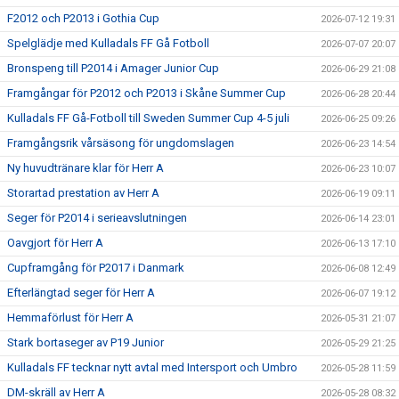
F2012 och P2013 i Gothia Cup
2026-07-12 19:31
Spelglädje med Kulladals FF Gå Fotboll
2026-07-07 20:07
Bronspeng till P2014 i Amager Junior Cup
2026-06-29 21:08
Framgångar för P2012 och P2013 i Skåne Summer Cup
2026-06-28 20:44
Kulladals FF Gå-Fotboll till Sweden Summer Cup 4-5 juli
2026-06-25 09:26
Framgångsrik vårsäsong för ungdomslagen
2026-06-23 14:54
Ny huvudtränare klar för Herr A
2026-06-23 10:07
Storartad prestation av Herr A
2026-06-19 09:11
Seger för P2014 i serieavslutningen
2026-06-14 23:01
Oavgjort för Herr A
2026-06-13 17:10
Cupframgång för P2017 i Danmark
2026-06-08 12:49
Efterlängtad seger för Herr A
2026-06-07 19:12
Hemmaförlust för Herr A
2026-05-31 21:07
Stark bortaseger av P19 Junior
2026-05-29 21:25
Kulladals FF tecknar nytt avtal med Intersport och Umbro
2026-05-28 11:59
DM-skräll av Herr A
2026-05-28 08:32