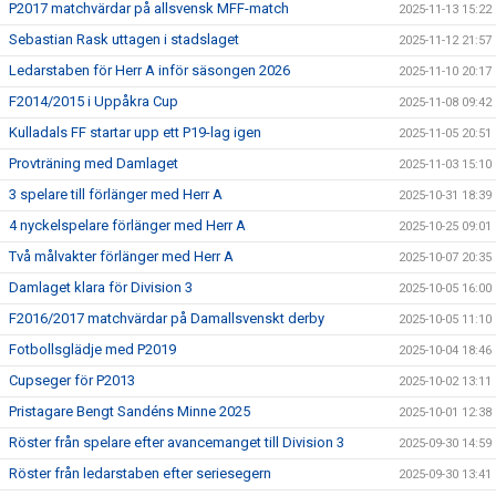
P2017 matchvärdar på allsvensk MFF-match
2025-11-13 15:22
Sebastian Rask uttagen i stadslaget
2025-11-12 21:57
Ledarstaben för Herr A inför säsongen 2026
2025-11-10 20:17
F2014/2015 i Uppåkra Cup
2025-11-08 09:42
Kulladals FF startar upp ett P19-lag igen
2025-11-05 20:51
Provträning med Damlaget
2025-11-03 15:10
3 spelare till förlänger med Herr A
2025-10-31 18:39
4 nyckelspelare förlänger med Herr A
2025-10-25 09:01
Två målvakter förlänger med Herr A
2025-10-07 20:35
Damlaget klara för Division 3
2025-10-05 16:00
F2016/2017 matchvärdar på Damallsvenskt derby
2025-10-05 11:10
Fotbollsglädje med P2019
2025-10-04 18:46
Cupseger för P2013
2025-10-02 13:11
Pristagare Bengt Sandéns Minne 2025
2025-10-01 12:38
Röster från spelare efter avancemanget till Division 3
2025-09-30 14:59
Röster från ledarstaben efter seriesegern
2025-09-30 13:41