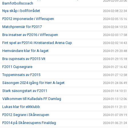
2024-02-09 20:06
Barnfotbollscoach
Nya skåp i bollförrådet
2024-02-08 22:34
P2012 imponerade i Viffecupen
2024-02-05 15:16
Matchpremiär för P2017
2024-02-04 13:53
Bra insatser av P2016 i Viffecupen
2024-02-03 17:58
Fint spel av P2014 i Kristianstad Arena Cup
2024-02-02 14:43
Hemvändare klar för A-laget
2024-01-29 20:48
Bra cupinsats av P2015 Vit
2024-01-29 15:18
F2011 Cupsegrare
2024-01-27 16:42
Toppeninsats av F2015
2024-01-27 12:58
Säsongen 2024 igång för Herr A-laget
2024-01-24 06:49
Stark säsongstart av F2011
2024-01-14 10:51
Välkommen till Kulladals FF Damlag
2024-01-13 12:06
Lukas klar för elitklubb
2024-01-11 21:51
P2012 Segrare i Skånecupen
2024-01-07 09:19
P2014 på Skånecupens Finaldag
2024-01-06 21:24