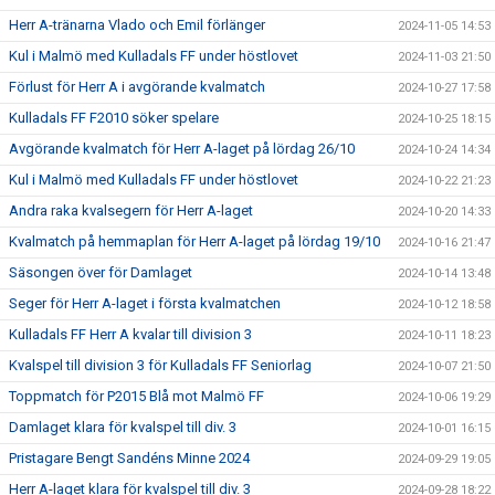
Herr A-tränarna Vlado och Emil förlänger
2024-11-05 14:53
Kul i Malmö med Kulladals FF under höstlovet
2024-11-03 21:50
Förlust för Herr A i avgörande kvalmatch
2024-10-27 17:58
Kulladals FF F2010 söker spelare
2024-10-25 18:15
Avgörande kvalmatch för Herr A-laget på lördag 26/10
2024-10-24 14:34
Kul i Malmö med Kulladals FF under höstlovet
2024-10-22 21:23
Andra raka kvalsegern för Herr A-laget
2024-10-20 14:33
Kvalmatch på hemmaplan för Herr A-laget på lördag 19/10
2024-10-16 21:47
Säsongen över för Damlaget
2024-10-14 13:48
Seger för Herr A-laget i första kvalmatchen
2024-10-12 18:58
Kulladals FF Herr A kvalar till division 3
2024-10-11 18:23
Kvalspel till division 3 för Kulladals FF Seniorlag
2024-10-07 21:50
Toppmatch för P2015 Blå mot Malmö FF
2024-10-06 19:29
Damlaget klara för kvalspel till div. 3
2024-10-01 16:15
Pristagare Bengt Sandéns Minne 2024
2024-09-29 19:05
Herr A-laget klara för kvalspel till div. 3
2024-09-28 18:22