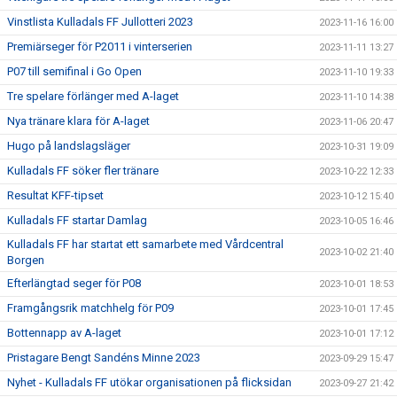
Vinstlista Kulladals FF Jullotteri 2023
2023-11-16 16:00
Premiärseger för P2011 i vinterserien
2023-11-11 13:27
P07 till semifinal i Go Open
2023-11-10 19:33
Tre spelare förlänger med A-laget
2023-11-10 14:38
Nya tränare klara för A-laget
2023-11-06 20:47
Hugo på landslagsläger
2023-10-31 19:09
Kulladals FF söker fler tränare
2023-10-22 12:33
Resultat KFF-tipset
2023-10-12 15:40
Kulladals FF startar Damlag
2023-10-05 16:46
Kulladals FF har startat ett samarbete med Vårdcentral
2023-10-02 21:40
Borgen
Efterlängtad seger för P08
2023-10-01 18:53
Framgångsrik matchhelg för P09
2023-10-01 17:45
Bottennapp av A-laget
2023-10-01 17:12
Pristagare Bengt Sandéns Minne 2023
2023-09-29 15:47
Nyhet - Kulladals FF utökar organisationen på flicksidan
2023-09-27 21:42