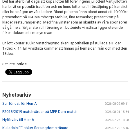
Det har åter blivit dags att köpa lotter till föreningens jullotteri! Vårt jullotteri
har blivit en populär tradition och nu finns lotterna till försäljning på kansliet
eller hos någon av våra ledare. Bland priserna finns bland annat ett 10.000kr
PROFILKLÄDER
presentkort på ICA Malmborgs Mobilia, fina resväskor, presentkort på
kläder, restauranger etc. Med fina vinster som är skänkta av våra sponsorer
KFF FACEBOOK
så går hela förtjänsten till föreningen. Lotteriets vinstlista ligger ute under
fliken dokument i menyn ovan.
KFF INSTAGRAM
En lott kostar 100kr. Vinstdragning sker i sporthallen på Kulladals IP den
17dec kl 14. En vinstlista kommer att finnas på hemsidan från och med den
MEDLEM INTRESSEANMÄLAN
18dec.
Sitt inte lottlös!
Nyhetsarkiv
Sur förlust för Herr A
2026-08-02 09:11
F2018/2019 matchvärdar på MFF Dam-match
2026-08-01 15:34
Nyförvärv till Herr A
2026-07-28 13:08
Kulladals FF söker fler ungdomstränare
2026-07-20 15:16