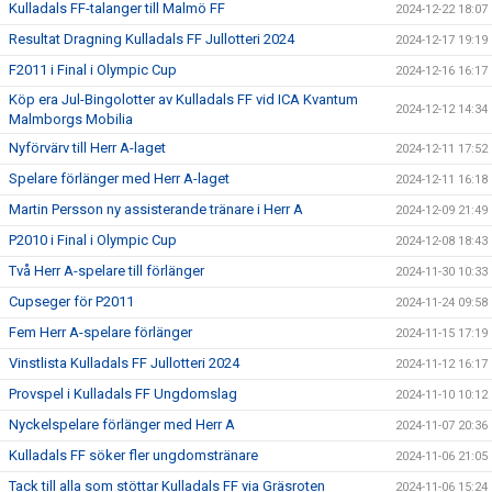
Kulladals FF-talanger till Malmö FF
2024-12-22 18:07
Resultat Dragning Kulladals FF Jullotteri 2024
2024-12-17 19:19
F2011 i Final i Olympic Cup
2024-12-16 16:17
Köp era Jul-Bingolotter av Kulladals FF vid ICA Kvantum
2024-12-12 14:34
Malmborgs Mobilia
Nyförvärv till Herr A-laget
2024-12-11 17:52
Spelare förlänger med Herr A-laget
2024-12-11 16:18
Martin Persson ny assisterande tränare i Herr A
2024-12-09 21:49
P2010 i Final i Olympic Cup
2024-12-08 18:43
Två Herr A-spelare till förlänger
2024-11-30 10:33
Cupseger för P2011
2024-11-24 09:58
Fem Herr A-spelare förlänger
2024-11-15 17:19
Vinstlista Kulladals FF Jullotteri 2024
2024-11-12 16:17
Provspel i Kulladals FF Ungdomslag
2024-11-10 10:12
Nyckelspelare förlänger med Herr A
2024-11-07 20:36
Kulladals FF söker fler ungdomstränare
2024-11-06 21:05
Tack till alla som stöttar Kulladals FF via Gräsroten
2024-11-06 15:24