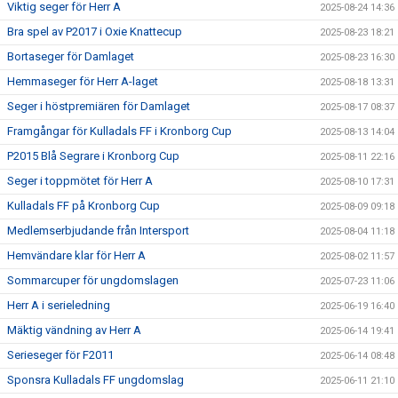
Viktig seger för Herr A
2025-08-24 14:36
Bra spel av P2017 i Oxie Knattecup
2025-08-23 18:21
Bortaseger för Damlaget
2025-08-23 16:30
Hemmaseger för Herr A-laget
2025-08-18 13:31
Seger i höstpremiären för Damlaget
2025-08-17 08:37
Framgångar för Kulladals FF i Kronborg Cup
2025-08-13 14:04
P2015 Blå Segrare i Kronborg Cup
2025-08-11 22:16
Seger i toppmötet för Herr A
2025-08-10 17:31
Kulladals FF på Kronborg Cup
2025-08-09 09:18
Medlemserbjudande från Intersport
2025-08-04 11:18
Hemvändare klar för Herr A
2025-08-02 11:57
Sommarcuper för ungdomslagen
2025-07-23 11:06
Herr A i serieledning
2025-06-19 16:40
Mäktig vändning av Herr A
2025-06-14 19:41
Serieseger för F2011
2025-06-14 08:48
Sponsra Kulladals FF ungdomslag
2025-06-11 21:10