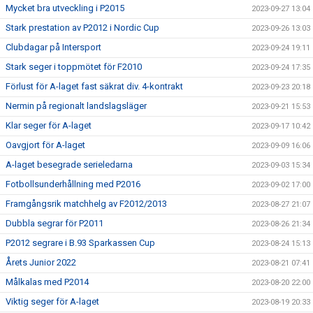
Mycket bra utveckling i P2015
2023-09-27 13:04
Stark prestation av P2012 i Nordic Cup
2023-09-26 13:03
Clubdagar på Intersport
2023-09-24 19:11
Stark seger i toppmötet för F2010
2023-09-24 17:35
Förlust för A-laget fast säkrat div. 4-kontrakt
2023-09-23 20:18
Nermin på regionalt landslagsläger
2023-09-21 15:53
Klar seger för A-laget
2023-09-17 10:42
Oavgjort för A-laget
2023-09-09 16:06
A-laget besegrade serieledarna
2023-09-03 15:34
Fotbollsunderhållning med P2016
2023-09-02 17:00
Framgångsrik matchhelg av F2012/2013
2023-08-27 21:07
Dubbla segrar för P2011
2023-08-26 21:34
P2012 segrare i B.93 Sparkassen Cup
2023-08-24 15:13
Årets Junior 2022
2023-08-21 07:41
Målkalas med P2014
2023-08-20 22:00
Viktig seger för A-laget
2023-08-19 20:33