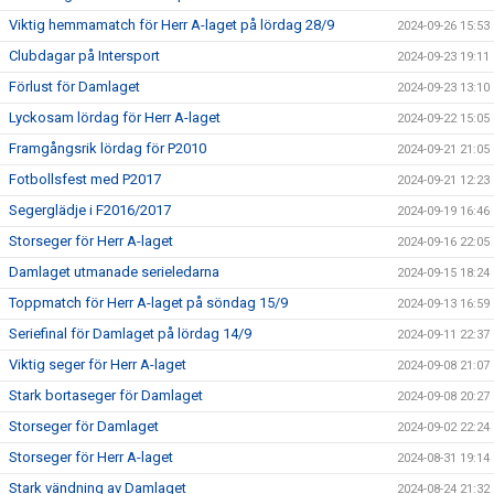
Viktig hemmamatch för Herr A-laget på lördag 28/9
2024-09-26 15:53
Clubdagar på Intersport
2024-09-23 19:11
Förlust för Damlaget
2024-09-23 13:10
Lyckosam lördag för Herr A-laget
2024-09-22 15:05
Framgångsrik lördag för P2010
2024-09-21 21:05
Fotbollsfest med P2017
2024-09-21 12:23
Segerglädje i F2016/2017
2024-09-19 16:46
Storseger för Herr A-laget
2024-09-16 22:05
Damlaget utmanade serieledarna
2024-09-15 18:24
Toppmatch för Herr A-laget på söndag 15/9
2024-09-13 16:59
Seriefinal för Damlaget på lördag 14/9
2024-09-11 22:37
Viktig seger för Herr A-laget
2024-09-08 21:07
Stark bortaseger för Damlaget
2024-09-08 20:27
Storseger för Damlaget
2024-09-02 22:24
Storseger för Herr A-laget
2024-08-31 19:14
Stark vändning av Damlaget
2024-08-24 21:32