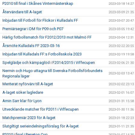
P2010 till final i Skånes Vintermästerskap
2023-03-18 14:27
Återvändare till A-laget
2023-03-09 21:35
Inbjudan till Fotboll för Flickor i Kulladals FF
2023-03-07 20:47
Premiärsegrar i DM för P09 och P07
2023-03-05 19:42
Härlig fotbollsmatch för F2012/2013 mot Malmö FF
2023-03-04 12:31
Årsmöte Kulladals FF 2023-03-16
2023-02-22 20:55
Inbjudan till Kulladals FF:s Fotbollsskola 2023
2023-02-19 19:58
Spelglädje och kämpaglöd i F2014/2015 i Viffecupen
2023-02-06 21:30
Nermin och Hugo uttagna till Svenska Fotbollsförbundets
2023-02-03 13:47
Regionala läger
Meriterat nyförvärv till A-laget
2023-02-02 23:13
A-laget söker lagledare
2023-02-01 16:07
Amin Sarr klar för Lyon
2023-01-31 15:58
Utvecklande matcher för P2011 i Viffecupen
2023-01-30 11:36
Matchpremiär 2023 för A-laget
2023-01-18 22:23
Slutgiltigt serieindelningsförslag för A-laget
2023-01-11 21:35
P2010 i final i Peneton Cup
2023-01-07 14:30