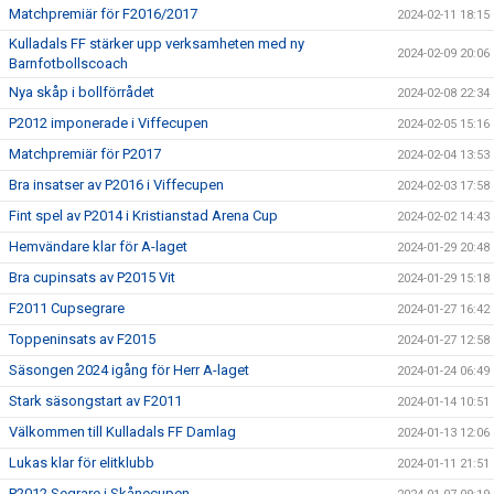
Matchpremiär för F2016/2017
2024-02-11 18:15
Kulladals FF stärker upp verksamheten med ny
2024-02-09 20:06
Barnfotbollscoach
Nya skåp i bollförrådet
2024-02-08 22:34
P2012 imponerade i Viffecupen
2024-02-05 15:16
Matchpremiär för P2017
2024-02-04 13:53
Bra insatser av P2016 i Viffecupen
2024-02-03 17:58
Fint spel av P2014 i Kristianstad Arena Cup
2024-02-02 14:43
Hemvändare klar för A-laget
2024-01-29 20:48
Bra cupinsats av P2015 Vit
2024-01-29 15:18
F2011 Cupsegrare
2024-01-27 16:42
Toppeninsats av F2015
2024-01-27 12:58
Säsongen 2024 igång för Herr A-laget
2024-01-24 06:49
Stark säsongstart av F2011
2024-01-14 10:51
Välkommen till Kulladals FF Damlag
2024-01-13 12:06
Lukas klar för elitklubb
2024-01-11 21:51
P2012 Segrare i Skånecupen