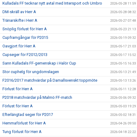
Kulladals FF tecknar nytt avtal med Intersport och Umbro
2026-05-28 11:59
DM-skräll av Herr A
2026-05-28 08:32
Tränarskifte i Herr A
2026-05-27 07:48
Snöplig förlust för Herr A
2026-05-23 21:13
Cupframgångar för P2015
2026-05-19 09:32
Oavgjort för Herr A
2026-05-17 21:03
Cupseger för F2012/2013
2026-05-17 15:52
Sann Kulladals FF-gemenskap i Halör Cup
2026-05-15 16:33
Stor cuphelg för ungdomslagen
2026-05-13 21:49
F2016/2017 matchvärdar på Damallsvenskt toppmöte
2026-05-13 13:26
Förlust för Herr A
2026-05-11 12:28
P2018 matchvärdar på Malmö FF-match
2026-05-06 09:32
Förlust för Herr A
2026-05-03 19:29
Efterlängtad seger för P2017
2026-05-02 18:31
Hemmaförlust för Herr A
2026-04-26 09:50
Tung förlust för Herr A
2026-04-18 22:22