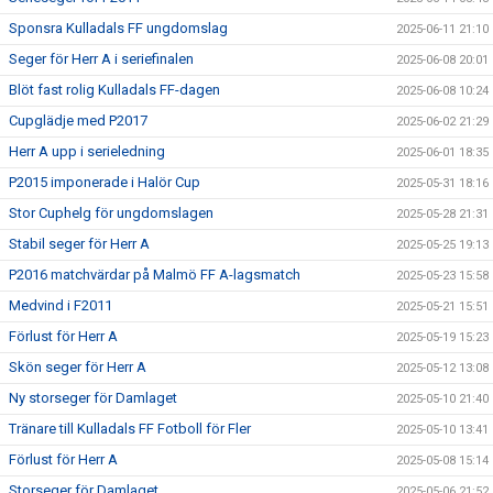
Sponsra Kulladals FF ungdomslag
2025-06-11 21:10
Seger för Herr A i seriefinalen
2025-06-08 20:01
Blöt fast rolig Kulladals FF-dagen
2025-06-08 10:24
Cupglädje med P2017
2025-06-02 21:29
Herr A upp i serieledning
2025-06-01 18:35
P2015 imponerade i Halör Cup
2025-05-31 18:16
Stor Cuphelg för ungdomslagen
2025-05-28 21:31
Stabil seger för Herr A
2025-05-25 19:13
P2016 matchvärdar på Malmö FF A-lagsmatch
2025-05-23 15:58
Medvind i F2011
2025-05-21 15:51
Förlust för Herr A
2025-05-19 15:23
Skön seger för Herr A
2025-05-12 13:08
Ny storseger för Damlaget
2025-05-10 21:40
Tränare till Kulladals FF Fotboll för Fler
2025-05-10 13:41
Förlust för Herr A
2025-05-08 15:14
Storseger för Damlaget
2025-05-06 21:52