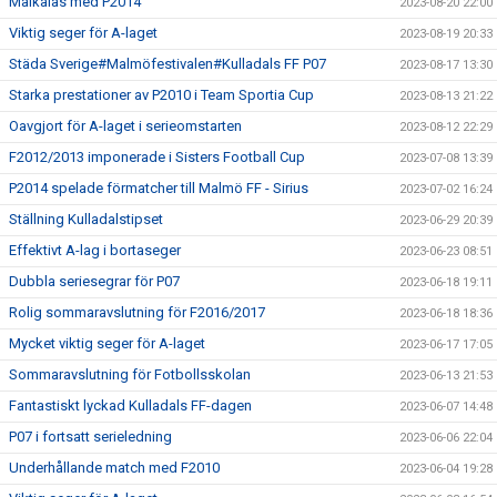
Målkalas med P2014
2023-08-20 22:00
Viktig seger för A-laget
2023-08-19 20:33
Städa Sverige#Malmöfestivalen#Kulladals FF P07
2023-08-17 13:30
Starka prestationer av P2010 i Team Sportia Cup
2023-08-13 21:22
Oavgjort för A-laget i serieomstarten
2023-08-12 22:29
F2012/2013 imponerade i Sisters Football Cup
2023-07-08 13:39
P2014 spelade förmatcher till Malmö FF - Sirius
2023-07-02 16:24
Ställning Kulladalstipset
2023-06-29 20:39
Effektivt A-lag i bortaseger
2023-06-23 08:51
Dubbla seriesegrar för P07
2023-06-18 19:11
Rolig sommaravslutning för F2016/2017
2023-06-18 18:36
Mycket viktig seger för A-laget
2023-06-17 17:05
Sommaravslutning för Fotbollsskolan
2023-06-13 21:53
Fantastiskt lyckad Kulladals FF-dagen
2023-06-07 14:48
P07 i fortsatt serieledning
2023-06-06 22:04
Underhållande match med F2010
2023-06-04 19:28