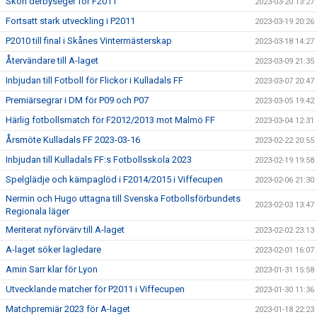
Skön derbyseger för F2011
2023-03-20 13:27
Fortsatt stark utveckling i P2011
2023-03-19 20:26
P2010 till final i Skånes Vintermästerskap
2023-03-18 14:27
Återvändare till A-laget
2023-03-09 21:35
Inbjudan till Fotboll för Flickor i Kulladals FF
2023-03-07 20:47
Premiärsegrar i DM för P09 och P07
2023-03-05 19:42
Härlig fotbollsmatch för F2012/2013 mot Malmö FF
2023-03-04 12:31
Årsmöte Kulladals FF 2023-03-16
2023-02-22 20:55
Inbjudan till Kulladals FF:s Fotbollsskola 2023
2023-02-19 19:58
Spelglädje och kämpaglöd i F2014/2015 i Viffecupen
2023-02-06 21:30
Nermin och Hugo uttagna till Svenska Fotbollsförbundets
2023-02-03 13:47
Regionala läger
Meriterat nyförvärv till A-laget
2023-02-02 23:13
A-laget söker lagledare
2023-02-01 16:07
Amin Sarr klar för Lyon
2023-01-31 15:58
Utvecklande matcher för P2011 i Viffecupen
2023-01-30 11:36
Matchpremiär 2023 för A-laget
2023-01-18 22:23