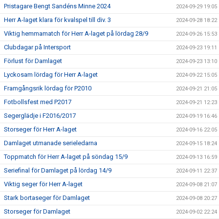
Pristagare Bengt Sandéns Minne 2024
2024-09-29 19:05
Herr A-laget klara för kvalspel till div. 3
2024-09-28 18:22
Viktig hemmamatch för Herr A-laget på lördag 28/9
2024-09-26 15:53
Clubdagar på Intersport
2024-09-23 19:11
Förlust för Damlaget
2024-09-23 13:10
Lyckosam lördag för Herr A-laget
2024-09-22 15:05
Framgångsrik lördag för P2010
2024-09-21 21:05
Fotbollsfest med P2017
2024-09-21 12:23
Segerglädje i F2016/2017
2024-09-19 16:46
Storseger för Herr A-laget
2024-09-16 22:05
Damlaget utmanade serieledarna
2024-09-15 18:24
Toppmatch för Herr A-laget på söndag 15/9
2024-09-13 16:59
Seriefinal för Damlaget på lördag 14/9
2024-09-11 22:37
Viktig seger för Herr A-laget
2024-09-08 21:07
Stark bortaseger för Damlaget
2024-09-08 20:27
Storseger för Damlaget
2024-09-02 22:24