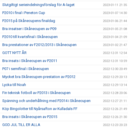
Slutgiltigt serieindelningsförslag för A-laget
2023-01-11 21:35
P2010 i final i Peneton Cup
2023-01-07 14:30
P2015 på Skånecupens finaldag
2023-01-06 21:44
Bra insatser i Skånecupen av P09
2023-01-05 21:08
P2010 till kvartsfinal i Skånecupen
2023-01-04 21:09
Bra prestationer av F2012/2013 i Skånecupen
2023-01-02 21:47
GOTT NYTT ÅR
2022-12-31 12:54
Bra insats i Skånecupen av P2011
2022-12-31 10:59
P07 i semifinal i Skånecupen
2022-12-30 20:49
Mycket bra Skånecupen-prestation av P2012
2022-12-29 20:13
Lycka till Noah
2022-12-29 13:14
Fin teknisk fotboll av P2013 i Skånecupen
2022-12-28 20:06
Spänning och underhållning med P2014 i Skånecupen
2022-12-27 21:11
Köp Bingolotter till Nyårsafton av Kulladals FF
2022-12-26 21:49
Bra insats i Skånecupen av P2015
2022-12-26 21:30
GOD JUL TILL ER ALLA
2022-12-23 20:23