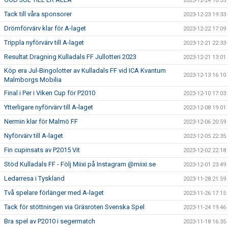
2023-12-24 10:35
Tack till våra sponsorer
2023-12-23 19:33
Drömförvärv klar för A-laget
2023-12-22 17:09
Trippla nyförvärv till A-laget
2023-12-21 22:33
Resultat Dragning Kulladals FF Jullotteri 2023
2023-12-21 13:01
Köp era Jul-Bingolotter av Kulladals FF vid ICA Kvantum
2023-12-13 16:10
Malmborgs Mobilia
Final i Per i Viken Cup för P2010
2023-12-10 17:03
Ytterligare nyförvärv till A-laget
2023-12-08 19:01
Nermin klar för Malmö FF
2023-12-06 20:59
Nyförvärv till A-laget
2023-12-05 22:35
Fin cupinsats av P2015 Vit
2023-12-02 22:18
Stöd Kulladals FF - Följ Miixi på Instagram @miixi.se
2023-12-01 23:49
Ledarresa i Tyskland
2023-11-28 21:59
Två spelare förlänger med A-laget
2023-11-26 17:15
Tack för stöttningen via Gräsroten Svenska Spel
2023-11-24 19:46
Bra spel av P2010 i segermatch
2023-11-18 16:35