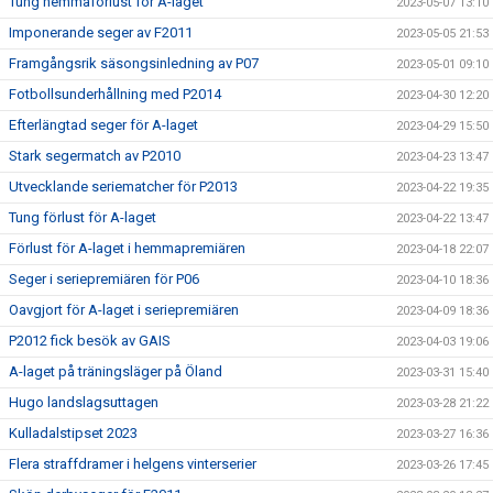
Tung hemmaförlust för A-laget
2023-05-07 13:10
Imponerande seger av F2011
2023-05-05 21:53
Framgångsrik säsongsinledning av P07
2023-05-01 09:10
Fotbollsunderhållning med P2014
2023-04-30 12:20
Efterlängtad seger för A-laget
2023-04-29 15:50
Stark segermatch av P2010
2023-04-23 13:47
Utvecklande seriematcher för P2013
2023-04-22 19:35
Tung förlust för A-laget
2023-04-22 13:47
Förlust för A-laget i hemmapremiären
2023-04-18 22:07
Seger i seriepremiären för P06
2023-04-10 18:36
Oavgjort för A-laget i seriepremiären
2023-04-09 18:36
P2012 fick besök av GAIS
2023-04-03 19:06
A-laget på träningsläger på Öland
2023-03-31 15:40
Hugo landslagsuttagen
2023-03-28 21:22
Kulladalstipset 2023
2023-03-27 16:36
Flera straffdramer i helgens vinterserier
2023-03-26 17:45