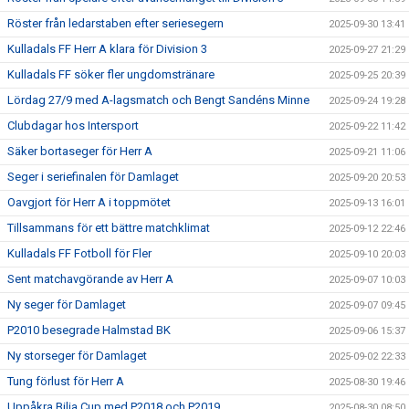
Röster från ledarstaben efter seriesegern
2025-09-30 13:41
Kulladals FF Herr A klara för Division 3
2025-09-27 21:29
Kulladals FF söker fler ungdomstränare
2025-09-25 20:39
Lördag 27/9 med A-lagsmatch och Bengt Sandéns Minne
2025-09-24 19:28
Clubdagar hos Intersport
2025-09-22 11:42
Säker bortaseger för Herr A
2025-09-21 11:06
Seger i seriefinalen för Damlaget
2025-09-20 20:53
Oavgjort för Herr A i toppmötet
2025-09-13 16:01
Tillsammans för ett bättre matchklimat
2025-09-12 22:46
Kulladals FF Fotboll för Fler
2025-09-10 20:03
Sent matchavgörande av Herr A
2025-09-07 10:03
Ny seger för Damlaget
2025-09-07 09:45
P2010 besegrade Halmstad BK
2025-09-06 15:37
Ny storseger för Damlaget
2025-09-02 22:33
Tung förlust för Herr A
2025-08-30 19:46
Uppåkra Bilia Cup med P2018 och P2019
2025-08-30 08:50