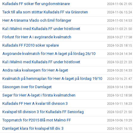
Kulladals FF söker fler ungdomstränare
2024-11-06 21:05
Tack till alla som stöttar Kulladals FF via Gräsroten
2024-11-06 15:24
Herr A-tränarna Vlado och Emil förlänger
2024-11-05 14:53
Kul i Malmö med Kulladals FF under höstlovet
2024-11-03 21:50
Förlust för Herr A i avgörande kvalmatch
2024-10-27 17:58
Kulladals FF F2010 söker spelare
2024-10-25 18:15
Avgörande kvalmatch för Herr A-laget på lördag 26/10
2024-10-24 14:34
Kul i Malmö med Kulladals FF under höstlovet
2024-10-22 21:23
Andra raka kvalsegern för Herr A-laget
2024-10-20 14:33
Kvalmatch på hemmaplan för Herr A-laget på lördag 19/10
2024-10-16 21:47
Säsongen över för Damlaget
2024-10-14 13:48
Seger för Herr A-laget i första kvalmatchen
2024-10-12 18:58
Kulladals FF Herr A kvalar till division 3
2024-10-11 18:23
Kvalspel till division 3 för Kulladals FF Seniorlag
2024-10-07 21:50
Toppmatch för P2015 Blå mot Malmö FF
2024-10-06 19:29
Damlaget klara för kvalspel till div. 3
2024-10-01 16:15