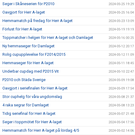
Seger i Skåneserien för P2010
2024-05-25 19:29
Oavgjort för Herr A-laget
2024-05-25 16:04
Hemmamatch på fredag för Herr A-laget
2024-05-23 13:09
Förlust för Herr A-laget
2024-05-19 19:19
Toppmatcher i helgen för Herr A-laget och Damlaget
2024-05-16 00:25
Ny hemmaseger för Damlaget
2024-05-12 20:17
Rolig cupupplevelse för F2014/2015
2024-05-12 11:09
Hemmaseger för Herr A-laget
2024-05-11 18:45
Underbar cupdag med P2015 Vit
2024-05-10 22:47
P2010 och Städa Sverige
2024-05-09 19:08
Oavgjort i seriefinalen för Herr A-laget
2024-05-09 17:54
Stor cuphelg för våra ungdomslag
2024-05-08 21:37
4 raka segrar för Damlaget
2024-05-08 13:23
Tidig seriefinal för Herr A-laget
2024-05-07 21:48
Seger i toppmötet för Herr A-laget
2024-05-04 17:56
Hemmamatch för Herr A-laget på lördag 4/5
2024-05-02 14:06