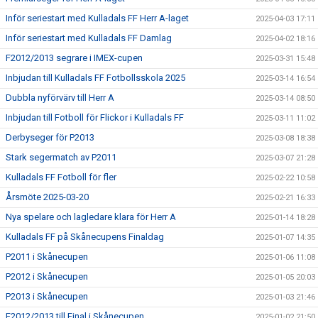
Inför seriestart med Kulladals FF Herr A-laget
2025-04-03 17:11
Inför seriestart med Kulladals FF Damlag
2025-04-02 18:16
F2012/2013 segrare i IMEX-cupen
2025-03-31 15:48
Inbjudan till Kulladals FF Fotbollsskola 2025
2025-03-14 16:54
Dubbla nyförvärv till Herr A
2025-03-14 08:50
Inbjudan till Fotboll för Flickor i Kulladals FF
2025-03-11 11:02
Derbyseger för P2013
2025-03-08 18:38
Stark segermatch av P2011
2025-03-07 21:28
Kulladals FF Fotboll för fler
2025-02-22 10:58
Årsmöte 2025-03-20
2025-02-21 16:33
Nya spelare och lagledare klara för Herr A
2025-01-14 18:28
Kulladals FF på Skånecupens Finaldag
2025-01-07 14:35
P2011 i Skånecupen
2025-01-06 11:08
P2012 i Skånecupen
2025-01-05 20:03
P2013 i Skånecupen
2025-01-03 21:46
F2012/2013 till Final i Skånecupen
2025-01-02 21:50