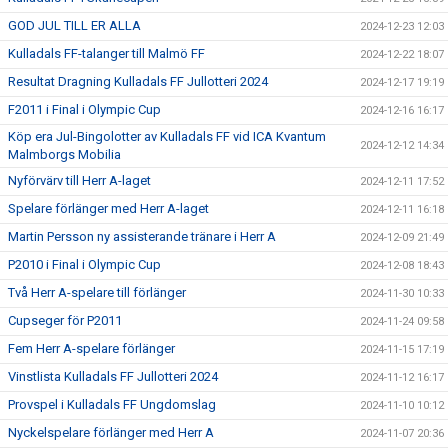
GOD JUL TILL ER ALLA
2024-12-23 12:03
Kulladals FF-talanger till Malmö FF
2024-12-22 18:07
Resultat Dragning Kulladals FF Jullotteri 2024
2024-12-17 19:19
F2011 i Final i Olympic Cup
2024-12-16 16:17
Köp era Jul-Bingolotter av Kulladals FF vid ICA Kvantum
2024-12-12 14:34
Malmborgs Mobilia
Nyförvärv till Herr A-laget
2024-12-11 17:52
Spelare förlänger med Herr A-laget
2024-12-11 16:18
Martin Persson ny assisterande tränare i Herr A
2024-12-09 21:49
P2010 i Final i Olympic Cup
2024-12-08 18:43
Två Herr A-spelare till förlänger
2024-11-30 10:33
Cupseger för P2011
2024-11-24 09:58
Fem Herr A-spelare förlänger
2024-11-15 17:19
Vinstlista Kulladals FF Jullotteri 2024
2024-11-12 16:17
Provspel i Kulladals FF Ungdomslag
2024-11-10 10:12
Nyckelspelare förlänger med Herr A
2024-11-07 20:36