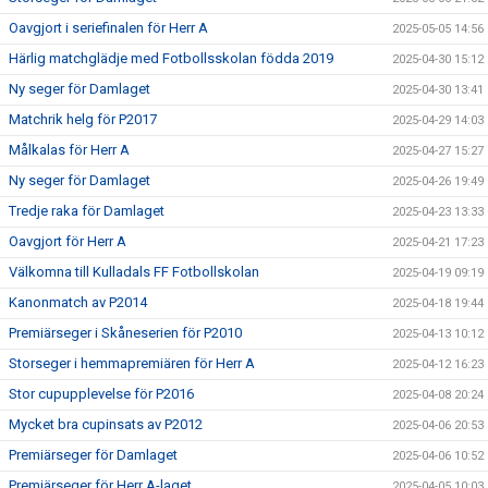
Oavgjort i seriefinalen för Herr A
2025-05-05 14:56
Härlig matchglädje med Fotbollsskolan födda 2019
2025-04-30 15:12
Ny seger för Damlaget
2025-04-30 13:41
Matchrik helg för P2017
2025-04-29 14:03
Målkalas för Herr A
2025-04-27 15:27
Ny seger för Damlaget
2025-04-26 19:49
Tredje raka för Damlaget
2025-04-23 13:33
Oavgjort för Herr A
2025-04-21 17:23
Välkomna till Kulladals FF Fotbollskolan
2025-04-19 09:19
Kanonmatch av P2014
2025-04-18 19:44
Premiärseger i Skåneserien för P2010
2025-04-13 10:12
Storseger i hemmapremiären för Herr A
2025-04-12 16:23
Stor cupupplevelse för P2016
2025-04-08 20:24
Mycket bra cupinsats av P2012
2025-04-06 20:53
Premiärseger för Damlaget
2025-04-06 10:52
Premiärseger för Herr A-laget
2025-04-05 10:03