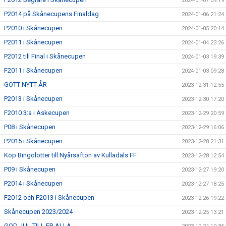
2024-01-07 09:19
P2014 på Skånecupens Finaldag
2024-01-06 21:24
P2010 i Skånecupen
2024-01-05 20:14
P2011 i Skånecupen
2024-01-04 23:26
P2012 till Final i Skånecupen
2024-01-03 19:39
F2011 i Skånecupen
2024-01-03 09:28
GOTT NYTT ÅR
2023-12-31 12:55
P2013 i Skånecupen
2023-12-30 17:20
F2010 3:a i Askecupen
2023-12-29 20:59
P08 i Skånecupen
2023-12-29 16:06
P2015 i Skånecupen
2023-12-28 21:31
Köp Bingolotter till Nyårsafton av Kulladals FF
2023-12-28 12:54
P09 i Skånecupen
2023-12-27 19:20
P2014 i Skånecupen
2023-12-27 18:25
F2012 och F2013 i Skånecupen
2023-12-26 19:22
Skånecupen 2023/2024
2023-12-25 13:21
GOD JUL TILL ER ALLA