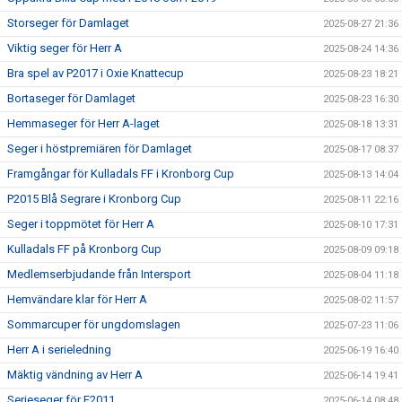
Storseger för Damlaget
2025-08-27 21:36
Viktig seger för Herr A
2025-08-24 14:36
Bra spel av P2017 i Oxie Knattecup
2025-08-23 18:21
Bortaseger för Damlaget
2025-08-23 16:30
Hemmaseger för Herr A-laget
2025-08-18 13:31
Seger i höstpremiären för Damlaget
2025-08-17 08:37
Framgångar för Kulladals FF i Kronborg Cup
2025-08-13 14:04
P2015 Blå Segrare i Kronborg Cup
2025-08-11 22:16
Seger i toppmötet för Herr A
2025-08-10 17:31
Kulladals FF på Kronborg Cup
2025-08-09 09:18
Medlemserbjudande från Intersport
2025-08-04 11:18
Hemvändare klar för Herr A
2025-08-02 11:57
Sommarcuper för ungdomslagen
2025-07-23 11:06
Herr A i serieledning
2025-06-19 16:40
Mäktig vändning av Herr A
2025-06-14 19:41
Serieseger för F2011
2025-06-14 08:48