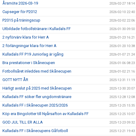
Årsmöte 2026-03-19
2026-02-27 18:14
Cupseger för P2012
2026-02-10 22:40
P2015 på träningscup
2026-02-02 22:06
Utbildade fotbollstränare i Kulladals FF
2026-01-30 09:50
2 nyförvärv klara för Herr A
2026-01-23 16:21
2 förlängningar klara för Herr A
2026-01-20 10:38
Kulladals FF P19 Juniorlag är igång
2026-01-07 21:24
Bra prestationer i Skånecupen
2026-01-06 08:23
Fotbollsåret inleddes med Skånecupen
2026-01-02 21:16
GOTT NYTT ÅR
2025-12-31 11:19
Härligt avslut på 2025 med Skånecupen
2025-12-30 20:07
Kulladals FF söker fler ungdomstränare
2025-12-28 12:08
Kulladals FF i Skånecupen 2025/2026
2025-12-25 15:35
Köp era Bingolotter till Nyårsafton av Kulladals FF
2025-12-25 10:07
GOD JUL TILL ER ALLA
2025-12-23 09:32
Kulladals FF i Skånecupens Gåfotboll
2025-12-21 19:43