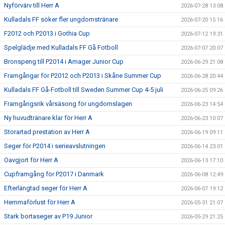
Nyförvärv till Herr A
2026-07-28 13:08
Kulladals FF söker fler ungdomstränare
2026-07-20 15:16
PROFILKLÄDER
F2012 och P2013 i Gothia Cup
2026-07-12 19:31
KFF FACEBOOK
Spelglädje med Kulladals FF Gå Fotboll
2026-07-07 20:07
Bronspeng till P2014 i Amager Junior Cup
2026-06-29 21:08
KFF INSTAGRAM
Framgångar för P2012 och P2013 i Skåne Summer Cup
2026-06-28 20:44
MEDLEM INTRESSEANMÄLAN
Kulladals FF Gå-Fotboll till Sweden Summer Cup 4-5 juli
2026-06-25 09:26
Framgångsrik vårsäsong för ungdomslagen
2026-06-23 14:54
Ny huvudtränare klar för Herr A
2026-06-23 10:07
Storartad prestation av Herr A
2026-06-19 09:11
Seger för P2014 i serieavslutningen
2026-06-14 23:01
Oavgjort för Herr A
2026-06-13 17:10
Cupframgång för P2017 i Danmark
2026-06-08 12:49
Efterlängtad seger för Herr A
2026-06-07 19:12
Hemmaförlust för Herr A
2026-05-31 21:07
Stark bortaseger av P19 Junior
2026-05-29 21:25