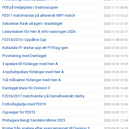
P09 på tredjeplats i Svalövscupen
2025-11-15 08:45
P2017 matchvärdar på allsvensk MFF-match
2025-11-13 15:22
Sebastian Rask uttagen i stadslaget
2025-11-12 21:57
Ledarstaben för Herr A inför säsongen 2026
2025-11-10 20:17
F2014/2015 i Uppåkra Cup
2025-11-08 09:42
Kulladals FF startar upp ett P19-lag igen
2025-11-05 20:51
Provträning med Damlaget
2025-11-03 15:10
3 spelare till förlänger med Herr A
2025-10-31 18:39
4 nyckelspelare förlänger med Herr A
2025-10-25 09:01
Två målvakter förlänger med Herr A
2025-10-07 20:35
Damlaget klara för Division 3
2025-10-05 16:00
F2016/2017 matchvärdar på Damallsvenskt derby
2025-10-05 11:10
Fotbollsglädje med P2019
2025-10-04 18:46
Cupseger för P2013
2025-10-02 13:11
Pristagare Bengt Sandéns Minne 2025
2025-10-01 12:38
Röster från spelare efter avancemanget till Division 3
2025-09-30 14:59