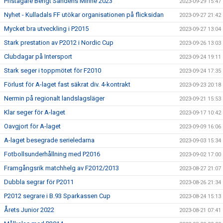
Pristagare Bengt Sandéns Minne 2023
2023-09-29 15:47
Nyhet - Kulladals FF utökar organisationen på flicksidan
2023-09-27 21:42
Mycket bra utveckling i P2015
2023-09-27 13:04
Stark prestation av P2012 i Nordic Cup
2023-09-26 13:03
Clubdagar på Intersport
2023-09-24 19:11
Stark seger i toppmötet för F2010
2023-09-24 17:35
Förlust för A-laget fast säkrat div. 4-kontrakt
2023-09-23 20:18
Nermin på regionalt landslagsläger
2023-09-21 15:53
Klar seger för A-laget
2023-09-17 10:42
Oavgjort för A-laget
2023-09-09 16:06
A-laget besegrade serieledarna
2023-09-03 15:34
Fotbollsunderhållning med P2016
2023-09-02 17:00
Framgångsrik matchhelg av F2012/2013
2023-08-27 21:07
Dubbla segrar för P2011
2023-08-26 21:34
P2012 segrare i B.93 Sparkassen Cup
2023-08-24 15:13
Årets Junior 2022
2023-08-21 07:41