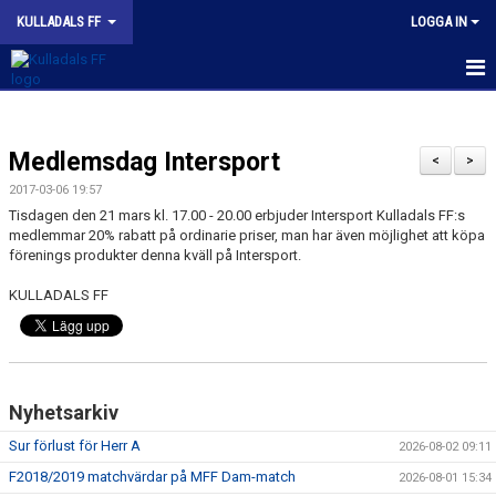
KULLADALS FF
LOGGA IN
HEM
Medlemsdag Intersport
OM KLUBBEN
<
>
2017-03-06 19:57
NYHETER
Tisdagen den 21 mars kl. 17.00 - 20.00 erbjuder Intersport Kulladals FF:s
medlemmar 20% rabatt på ordinarie priser, man har även möjlighet att köpa
förenings produkter denna kväll på Intersport.
KONTAKT
KULLADALS FF
INFORMATION MED POLICY
DOKUMENT
BILDGALLERI
Nyhetsarkiv
Sur förlust för Herr A
MATCHER
2026-08-02 09:11
F2018/2019 matchvärdar på MFF Dam-match
2026-08-01 15:34
INBETALNING