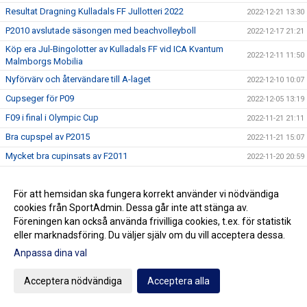
Resultat Dragning Kulladals FF Jullotteri 2022
2022-12-21 13:30
P2010 avslutade säsongen med beachvolleyboll
2022-12-17 21:21
Köp era Jul-Bingolotter av Kulladals FF vid ICA Kvantum
2022-12-11 11:50
Malmborgs Mobilia
Nyförvärv och återvändare till A-laget
2022-12-10 10:07
Cupseger för P09
2022-12-05 13:19
F09 i final i Olympic Cup
2022-11-21 21:11
Bra cupspel av P2015
2022-11-21 15:07
Mycket bra cupinsats av F2011
2022-11-20 20:59
P07 vann Olympic Cup
2022-11-20 18:17
För att hemsidan ska fungera korrekt använder vi nödvändiga
Vinterserierna igång
2022-11-20 15:42
cookies från SportAdmin. Dessa går inte att stänga av.
Utdelning från Gräsroten Svenska Spel
2022-11-14 10:23
Föreningen kan också använda frivilliga cookies, t.ex. för statistik
P07 Cupsegrare i Göteborg
2022-11-07 22:14
eller marknadsföring. Du väljer själv om du vill acceptera dessa.
Nyförvärv till A-laget
Anpassa dina val
2022-11-04 17:20
Rask återvänder till Kulladals FF
2022-11-03 21:48
Acceptera nödvändiga
Acceptera alla
Öppet för Provträning med Kulladals FF A-lag
2022-11-02 13:12