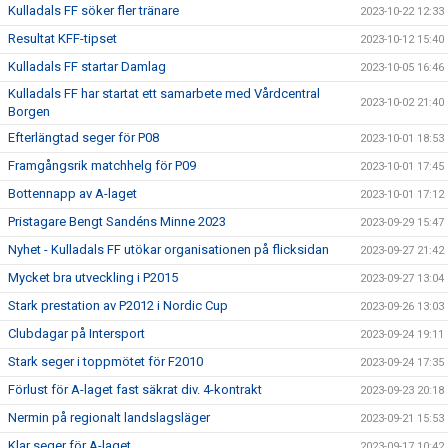
Kulladals FF söker fler tränare
2023-10-22 12:33
Resultat KFF-tipset
2023-10-12 15:40
Kulladals FF startar Damlag
2023-10-05 16:46
Kulladals FF har startat ett samarbete med Vårdcentral
2023-10-02 21:40
Borgen
Efterlängtad seger för P08
2023-10-01 18:53
Framgångsrik matchhelg för P09
2023-10-01 17:45
Bottennapp av A-laget
2023-10-01 17:12
Pristagare Bengt Sandéns Minne 2023
2023-09-29 15:47
Nyhet - Kulladals FF utökar organisationen på flicksidan
2023-09-27 21:42
Mycket bra utveckling i P2015
2023-09-27 13:04
Stark prestation av P2012 i Nordic Cup
2023-09-26 13:03
Clubdagar på Intersport
2023-09-24 19:11
Stark seger i toppmötet för F2010
2023-09-24 17:35
Förlust för A-laget fast säkrat div. 4-kontrakt
2023-09-23 20:18
Nermin på regionalt landslagsläger
2023-09-21 15:53
Klar seger för A-laget
2023-09-17 10:42