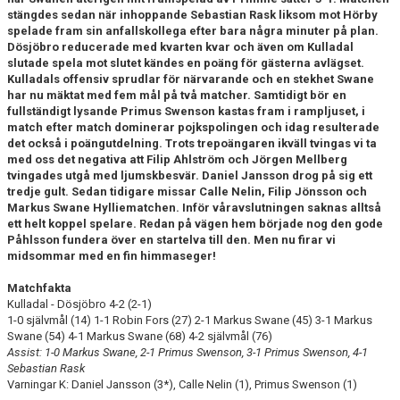
stängdes sedan när inhoppande Sebastian Rask liksom mot Hörby
spelade fram sin anfallskollega efter bara några minuter på plan.
PROFILKLÄDER
Dösjöbro reducerade med kvarten kvar och även om Kulladal
slutade spela mot slutet kändes en poäng för gästerna avlägset.
KFF FACEBOOK
Kulladals offensiv sprudlar för närvarande och en stekhet Swane
har nu mäktat med fem mål på två matcher. Samtidigt bör en
fullständigt lysande Primus Swenson kastas fram i rampljuset, i
KFF INSTAGRAM
match efter match dominerar pojkspolingen och idag resulterade
det också i poängutdelning. Trots trepoängaren ikväll tvingas vi ta
MEDLEM INTRESSEANMÄLAN
med oss det negativa att Filip Ahlström och Jörgen Mellberg
tvingades utgå med ljumskbesvär. Daniel Jansson drog på sig ett
tredje gult. Sedan tidigare missar Calle Nelin, Filip Jönsson och
Markus Swane Hylliematchen. Inför våravslutningen saknas alltså
ett helt koppel spelare. Redan på vägen hem började nog den gode
Påhlsson fundera över en startelva till den. Men nu firar vi
midsommar med en fin himmaseger!
Matchfakta
Kulladal - Dösjöbro 4-2 (2-1)
1-0 självmål (14) 1-1 Robin Fors (27) 2-1 Markus Swane (45) 3-1 Markus
Swane (54) 4-1 Markus Swane (68) 4-2 självmål (76)
Assist: 1-0 Markus Swane, 2-1 Primus Swenson, 3-1 Primus Swenson, 4-1
Sebastian Rask
Varningar K: Daniel Jansson (3*), Calle Nelin (1), Primus Swenson (1)