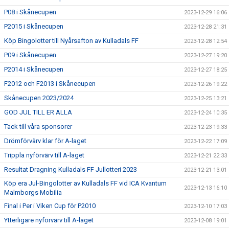
P08 i Skånecupen
2023-12-29 16:06
P2015 i Skånecupen
2023-12-28 21:31
Köp Bingolotter till Nyårsafton av Kulladals FF
2023-12-28 12:54
P09 i Skånecupen
2023-12-27 19:20
P2014 i Skånecupen
2023-12-27 18:25
F2012 och F2013 i Skånecupen
2023-12-26 19:22
Skånecupen 2023/2024
2023-12-25 13:21
GOD JUL TILL ER ALLA
2023-12-24 10:35
Tack till våra sponsorer
2023-12-23 19:33
Drömförvärv klar för A-laget
2023-12-22 17:09
Trippla nyförvärv till A-laget
2023-12-21 22:33
Resultat Dragning Kulladals FF Jullotteri 2023
2023-12-21 13:01
Köp era Jul-Bingolotter av Kulladals FF vid ICA Kvantum
2023-12-13 16:10
Malmborgs Mobilia
Final i Per i Viken Cup för P2010
2023-12-10 17:03
Ytterligare nyförvärv till A-laget
2023-12-08 19:01