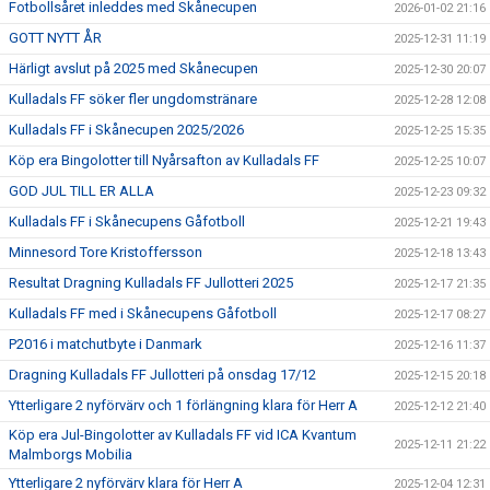
Fotbollsåret inleddes med Skånecupen
2026-01-02 21:16
GOTT NYTT ÅR
2025-12-31 11:19
Härligt avslut på 2025 med Skånecupen
2025-12-30 20:07
Kulladals FF söker fler ungdomstränare
2025-12-28 12:08
Kulladals FF i Skånecupen 2025/2026
2025-12-25 15:35
Köp era Bingolotter till Nyårsafton av Kulladals FF
2025-12-25 10:07
GOD JUL TILL ER ALLA
2025-12-23 09:32
Kulladals FF i Skånecupens Gåfotboll
2025-12-21 19:43
Minnesord Tore Kristoffersson
2025-12-18 13:43
Resultat Dragning Kulladals FF Jullotteri 2025
2025-12-17 21:35
Kulladals FF med i Skånecupens Gåfotboll
2025-12-17 08:27
P2016 i matchutbyte i Danmark
2025-12-16 11:37
Dragning Kulladals FF Jullotteri på onsdag 17/12
2025-12-15 20:18
Ytterligare 2 nyförvärv och 1 förlängning klara för Herr A
2025-12-12 21:40
Köp era Jul-Bingolotter av Kulladals FF vid ICA Kvantum
2025-12-11 21:22
Malmborgs Mobilia
Ytterligare 2 nyförvärv klara för Herr A
2025-12-04 12:31