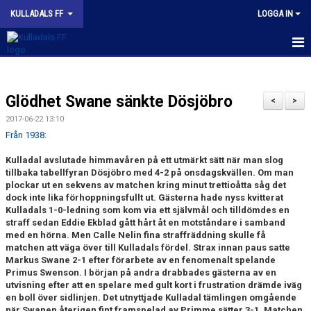
KULLADALS FF
LOGGA IN
HEM
Glödhet Swane sänkte Dösjöbro
OM KLUBBEN
<
>
2017-06-22 13:10
NYHETER
Från 1938:
Kulladal avslutade himmavåren på ett utmärkt sätt när man slog
KONTAKT
tillbaka tabellfyran Dösjöbro med 4-2 på onsdagskvällen. Om man
plockar ut en sekvens av matchen kring minut trettioåtta såg det
INFORMATION MED POLICY
dock inte lika förhoppningsfullt ut. Gästerna hade nyss kvitterat
Kulladals 1-0-ledning som kom via ett självmål och tilldömdes en
DOKUMENT
straff sedan Eddie Ekblad gått hårt åt en motståndare i samband
med en hörna. Men Calle Nelin fina straffräddning skulle få
matchen att väga över till Kulladals fördel. Strax innan paus satte
BILDGALLERI
Markus Swane 2-1 efter förarbete av en fenomenalt spelande
Primus Swenson. I början på andra drabbades gästerna av en
MATCHER
utvisning efter att en spelare med gult kort i frustration drämde iväg
en boll över sidlinjen. Det utnyttjade Kulladal tämlingen omgående
när Swanen återigen fint framspelad av Primme sätter 3-1. Matchen
INBETALNING