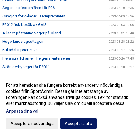
Seger i seriepremiären för P06
2023-04-10 18:36
Oavgjort för A-laget i seriepremiären
2023-04-09 18:36
P2012 fick besök av GAIS
2023-04-03 19:06
A-laget på träningsläger på Öland
2023-03-31 15:40
Hugo landslagsuttagen
2023-03-28 21:22
Kulladalstipset 2023
2023-03-27 16:36
Flera straffdramer i helgens vinterserier
2023-03-26 17:45
Skön derbyseger för F2011
2023-03-20 13:27
Fortsatt stark utveckling i P2011
2023-03-19 20:26
P2010 till final i Skånes Vintermästerskap
2023-03-18 14:27
För att hemsidan ska fungera korrekt använder vi nödvändiga
cookies från SportAdmin. Dessa går inte att stänga av.
Återvändare till A-laget
2023-03-09 21:35
Föreningen kan också använda frivilliga cookies, t.ex. för statistik
Inbjudan till Fotboll för Flickor i Kulladals FF
2023-03-07 20:47
eller marknadsföring. Du väljer själv om du vill acceptera dessa.
Premiärsegrar i DM för P09 och P07
2023-03-05 19:42
Anpassa dina val
Härlig fotbollsmatch för F2012/2013 mot Malmö FF
2023-03-04 12:31
Acceptera nödvändiga
Acceptera alla
Årsmöte Kulladals FF 2023-03-16
2023-02-22 20:55
Inbjudan till Kulladals FF:s Fotbollsskola 2023
2023-02-19 19:58