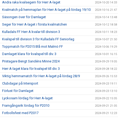
Andra raka kvalsegern för Herr A-laget
2024-10-20 14:33
Kvalmatch på hemmaplan för Herr A-laget på lördag 19/10
2024-10-16 21:47
Säsongen över för Damlaget
2024-10-14 13:48
Seger för Herr A-laget i första kvalmatchen
2024-10-12 18:58
Kulladals FF Herr A kvalar till division 3
2024-10-11 18:23
Kvalspel till division 3 för Kulladals FF Seniorlag
2024-10-07 21:50
Toppmatch för P2015 Blå mot Malmö FF
2024-10-06 19:29
Damlaget klara för kvalspel till div. 3
2024-10-01 16:15
Pristagare Bengt Sandéns Minne 2024
2024-09-29 19:05
Herr A-laget klara för kvalspel till div. 3
2024-09-28 18:22
Viktig hemmamatch för Herr A-laget på lördag 28/9
2024-09-26 15:53
Clubdagar på Intersport
2024-09-23 19:11
Förlust för Damlaget
2024-09-23 13:10
Lyckosam lördag för Herr A-laget
2024-09-22 15:05
Framgångsrik lördag för P2010
2024-09-21 21:05
Fotbollsfest med P2017
2024-09-21 12:23