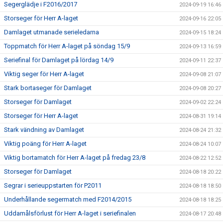
Segerglädje i F2016/2017
2024-09-19 16:46
Storseger för Herr A-laget
2024-09-16 22:05
Damlaget utmanade serieledarna
2024-09-15 18:24
Toppmatch för Herr A-laget på söndag 15/9
2024-09-13 16:59
Seriefinal för Damlaget på lördag 14/9
2024-09-11 22:37
Viktig seger för Herr A-laget
2024-09-08 21:07
Stark bortaseger för Damlaget
2024-09-08 20:27
Storseger för Damlaget
2024-09-02 22:24
Storseger för Herr A-laget
2024-08-31 19:14
Stark vändning av Damlaget
2024-08-24 21:32
Viktig poäng för Herr A-laget
2024-08-24 10:07
Viktig bortamatch för Herr A-laget på fredag 23/8
2024-08-22 12:52
Storseger för Damlaget
2024-08-18 20:22
Segrar i serieuppstarten för P2011
2024-08-18 18:50
Underhållande segermatch med F2014/2015
2024-08-18 18:25
Uddamålsförlust för Herr A-laget i seriefinalen
2024-08-17 20:48