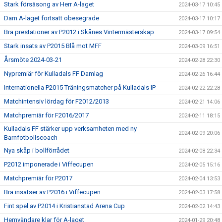
Stark försäsong av Herr A-laget
2024-03-17 10:45
Dam A-laget fortsatt obesegrade
2024-03-17 10:17
Bra prestationer av P2012 i Skånes Vintermästerskap
2024-03-17 09:54
Stark insats av P2015 Blå mot MFF
2024-03-09 16:51
Årsmöte 2024-03-21
2024-02-28 22:30
Nypremiär för Kulladals FF Damlag
2024-02-26 16:44
Internationella P2015 Träningsmatcher på Kulladals IP
2024-02-22 22:28
Matchintensiv lördag för F2012/2013
2024-02-21 14:06
Matchpremiär för F2016/2017
2024-02-11 18:15
Kulladals FF stärker upp verksamheten med ny
2024-02-09 20:06
Barnfotbollscoach
Nya skåp i bollförrådet
2024-02-08 22:34
P2012 imponerade i Viffecupen
2024-02-05 15:16
Matchpremiär för P2017
2024-02-04 13:53
Bra insatser av P2016 i Viffecupen
2024-02-03 17:58
Fint spel av P2014 i Kristianstad Arena Cup
2024-02-02 14:43
Hemvändare klar för A-laget
2024-01-29 20:48