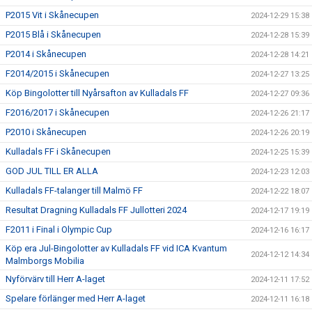
P2015 Vit i Skånecupen
2024-12-29 15:38
P2015 Blå i Skånecupen
2024-12-28 15:39
P2014 i Skånecupen
2024-12-28 14:21
F2014/2015 i Skånecupen
2024-12-27 13:25
Köp Bingolotter till Nyårsafton av Kulladals FF
2024-12-27 09:36
F2016/2017 i Skånecupen
2024-12-26 21:17
P2010 i Skånecupen
2024-12-26 20:19
Kulladals FF i Skånecupen
2024-12-25 15:39
GOD JUL TILL ER ALLA
2024-12-23 12:03
Kulladals FF-talanger till Malmö FF
2024-12-22 18:07
Resultat Dragning Kulladals FF Jullotteri 2024
2024-12-17 19:19
F2011 i Final i Olympic Cup
2024-12-16 16:17
Köp era Jul-Bingolotter av Kulladals FF vid ICA Kvantum
2024-12-12 14:34
Malmborgs Mobilia
Nyförvärv till Herr A-laget
2024-12-11 17:52
Spelare förlänger med Herr A-laget
2024-12-11 16:18