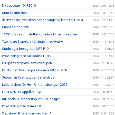
Ny cupseger för P2010
2025-12-01 13:08
Stort Grattis Noah
2025-11-30 19:48
Återvändare, nytillskott och förlängning klara för Herr A
2025-11-26 11:40
Cupseger för P2010
2025-11-24 15:10
TACK till alla som stöttar Kulladals FF via Gräsroten
2025-11-20 15:10
Ytterligare 2 spelare förlänger med Herr A
2025-11-19 15:42
Stadslaget besegrade MFF P19
2025-11-18 21:23
Provträning med Kulladals FF P19
2025-11-15 14:47
P09 på tredjeplats i Svalövscupen
2025-11-15 08:45
P2017 matchvärdar på allsvensk MFF-match
2025-11-13 15:22
Sebastian Rask uttagen i stadslaget
2025-11-12 21:57
Ledarstaben för Herr A inför säsongen 2026
2025-11-10 20:17
F2014/2015 i Uppåkra Cup
2025-11-08 09:42
Kulladals FF startar upp ett P19-lag igen
2025-11-05 20:51
Provträning med Damlaget
2025-11-03 15:10
3 spelare till förlänger med Herr A
2025-10-31 18:39