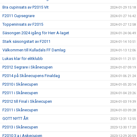
Bra cupinsats av P2015 Vit
2024-01-29 15:18
F2011 Cupsegrare
2024-01-27 16:42
Toppeninsats av F2015
2024-01-27 12:58
Säsongen 2024 igång för Herr A-laget
2024-01-24 06:49
Stark säsongstart av F2011
2024-01-14 10:51
Välkommen till Kulladals FF Damlag
2024-01-13 12:06
Lukas klar för elitklubb
2024-01-11 21:51
P2012 Segrare i Skånecupen
2024-01-07 09:19
P2014 på Skånecupens Finaldag
2024-01-06 21:24
P2010 i Skånecupen
2024-01-05 20:14
P2011 i Skånecupen
2024-01-04 23:26
P2012 till Final i Skånecupen
2024-01-03 19:39
F2011 i Skånecupen
2024-01-03 09:28
GOTT NYTT ÅR
2023-12-31 12:55
P2013 i Skånecupen
2023-12-30 17:20
F2010 3:a i Askecupen
2023-12-29 20:59