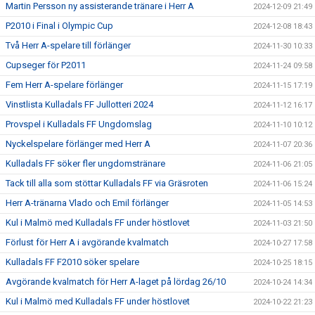
Martin Persson ny assisterande tränare i Herr A
2024-12-09 21:49
P2010 i Final i Olympic Cup
2024-12-08 18:43
Två Herr A-spelare till förlänger
2024-11-30 10:33
Cupseger för P2011
2024-11-24 09:58
Fem Herr A-spelare förlänger
2024-11-15 17:19
Vinstlista Kulladals FF Jullotteri 2024
2024-11-12 16:17
Provspel i Kulladals FF Ungdomslag
2024-11-10 10:12
Nyckelspelare förlänger med Herr A
2024-11-07 20:36
Kulladals FF söker fler ungdomstränare
2024-11-06 21:05
Tack till alla som stöttar Kulladals FF via Gräsroten
2024-11-06 15:24
Herr A-tränarna Vlado och Emil förlänger
2024-11-05 14:53
Kul i Malmö med Kulladals FF under höstlovet
2024-11-03 21:50
Förlust för Herr A i avgörande kvalmatch
2024-10-27 17:58
Kulladals FF F2010 söker spelare
2024-10-25 18:15
Avgörande kvalmatch för Herr A-laget på lördag 26/10
2024-10-24 14:34
Kul i Malmö med Kulladals FF under höstlovet
2024-10-22 21:23