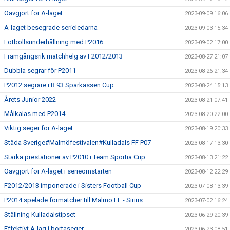
Oavgjort för A-laget
2023-09-09 16:06
A-laget besegrade serieledarna
2023-09-03 15:34
Fotbollsunderhållning med P2016
2023-09-02 17:00
Framgångsrik matchhelg av F2012/2013
2023-08-27 21:07
Dubbla segrar för P2011
2023-08-26 21:34
P2012 segrare i B.93 Sparkassen Cup
2023-08-24 15:13
Årets Junior 2022
2023-08-21 07:41
Målkalas med P2014
2023-08-20 22:00
Viktig seger för A-laget
2023-08-19 20:33
Städa Sverige#Malmöfestivalen#Kulladals FF P07
2023-08-17 13:30
Starka prestationer av P2010 i Team Sportia Cup
2023-08-13 21:22
Oavgjort för A-laget i serieomstarten
2023-08-12 22:29
F2012/2013 imponerade i Sisters Football Cup
2023-07-08 13:39
P2014 spelade förmatcher till Malmö FF - Sirius
2023-07-02 16:24
Ställning Kulladalstipset
2023-06-29 20:39
Effektivt A-lag i bortaseger
2023-06-23 08:51