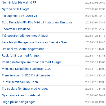
Nermin klar för Malmö FF
2023-12-06 20:59
Nyförvärv till A-laget
2023-12-05 22:35
Fin cupinsats av P2015 Vit
2023-12-02 22:18
Stöd Kulladals FF - Följ Miixi på Instagram @miixi.se
2023-12-01 23:49
Ledarresa i Tyskland
2023-11-28 21:59
Två spelare förlänger med A-laget
2023-11-26 17:15
Tack för stöttningen via Gräsroten Svenska Spel
2023-11-24 19:46
Bra spel av P2010 i segermatch
2023-11-18 16:35
Rask förlänger med A-laget
2023-11-17 17:48
Ytterligare tre spelare förlänger med A-laget
2023-11-17 15:08
Vinstlista Kulladals FF Jullotteri 2023
2023-11-16 16:00
Premiärseger för P2011 i vinterserien
2023-11-11 13:27
P07 till semifinal i Go Open
2023-11-10 19:33
Tre spelare förlänger med A-laget
2023-11-10 14:38
Nya tränare klara för A-laget
2023-11-06 20:47
Hugo på landslagsläger
2023-10-31 19:09