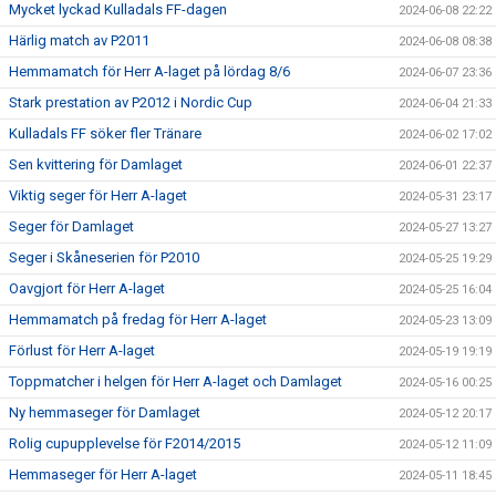
Mycket lyckad Kulladals FF-dagen
2024-06-08 22:22
Härlig match av P2011
2024-06-08 08:38
Hemmamatch för Herr A-laget på lördag 8/6
2024-06-07 23:36
Stark prestation av P2012 i Nordic Cup
2024-06-04 21:33
Kulladals FF söker fler Tränare
2024-06-02 17:02
Sen kvittering för Damlaget
2024-06-01 22:37
Viktig seger för Herr A-laget
2024-05-31 23:17
Seger för Damlaget
2024-05-27 13:27
Seger i Skåneserien för P2010
2024-05-25 19:29
Oavgjort för Herr A-laget
2024-05-25 16:04
Hemmamatch på fredag för Herr A-laget
2024-05-23 13:09
Förlust för Herr A-laget
2024-05-19 19:19
Toppmatcher i helgen för Herr A-laget och Damlaget
2024-05-16 00:25
Ny hemmaseger för Damlaget
2024-05-12 20:17
Rolig cupupplevelse för F2014/2015
2024-05-12 11:09
Hemmaseger för Herr A-laget
2024-05-11 18:45