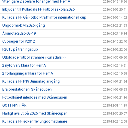
Ytterligare 2 spelare förlänger med Herr A
2026-03-13 18:36
Inbjudan till Kulladals FF Fotbollsskola 2026
2026-03-05 20:41
Kulladals FF Gå Fotboll-träff inför internationell cup
2026-03-05 14:02
Ungdoms-DM 2026 igång
2026-02-28 21:33
Årsmöte 2026-03-19
2026-02-27 18:14
Cupseger för P2012
2026-02-10 22:40
P2015 på träningscup
2026-02-02 22:06
Utbildade fotbollstränare i Kulladals FF
2026-01-30 09:50
2 nyförvärv klara för Herr A
2026-01-23 16:21
2 förlängningar klara för Herr A
2026-01-20 10:38
Kulladals FF P19 Juniorlag är igång
2026-01-07 21:24
Bra prestationer i Skånecupen
2026-01-06 08:23
Fotbollsåret inleddes med Skånecupen
2026-01-02 21:16
GOTT NYTT ÅR
2025-12-31 11:19
Härligt avslut på 2025 med Skånecupen
2025-12-30 20:07
Kulladals FF söker fler ungdomstränare
2025-12-28 12:08