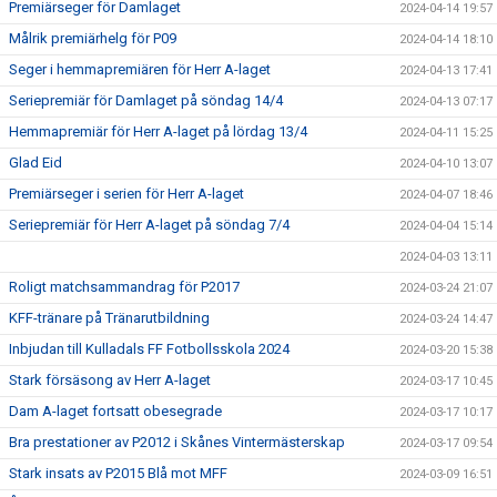
Premiärseger för Damlaget
2024-04-14 19:57
Målrik premiärhelg för P09
2024-04-14 18:10
Seger i hemmapremiären för Herr A-laget
2024-04-13 17:41
Seriepremiär för Damlaget på söndag 14/4
2024-04-13 07:17
Hemmapremiär för Herr A-laget på lördag 13/4
2024-04-11 15:25
Glad Eid
2024-04-10 13:07
Premiärseger i serien för Herr A-laget
2024-04-07 18:46
Seriepremiär för Herr A-laget på söndag 7/4
2024-04-04 15:14
2024-04-03 13:11
Roligt matchsammandrag för P2017
2024-03-24 21:07
KFF-tränare på Tränarutbildning
2024-03-24 14:47
Inbjudan till Kulladals FF Fotbollsskola 2024
2024-03-20 15:38
Stark försäsong av Herr A-laget
2024-03-17 10:45
Dam A-laget fortsatt obesegrade
2024-03-17 10:17
Bra prestationer av P2012 i Skånes Vintermästerskap
2024-03-17 09:54
Stark insats av P2015 Blå mot MFF
2024-03-09 16:51