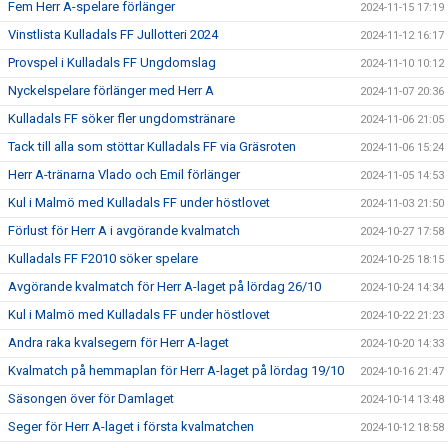
Fem Herr A-spelare förlänger
2024-11-15 17:19
Vinstlista Kulladals FF Jullotteri 2024
2024-11-12 16:17
Provspel i Kulladals FF Ungdomslag
2024-11-10 10:12
Nyckelspelare förlänger med Herr A
2024-11-07 20:36
Kulladals FF söker fler ungdomstränare
2024-11-06 21:05
Tack till alla som stöttar Kulladals FF via Gräsroten
2024-11-06 15:24
Herr A-tränarna Vlado och Emil förlänger
2024-11-05 14:53
Kul i Malmö med Kulladals FF under höstlovet
2024-11-03 21:50
Förlust för Herr A i avgörande kvalmatch
2024-10-27 17:58
Kulladals FF F2010 söker spelare
2024-10-25 18:15
Avgörande kvalmatch för Herr A-laget på lördag 26/10
2024-10-24 14:34
Kul i Malmö med Kulladals FF under höstlovet
2024-10-22 21:23
Andra raka kvalsegern för Herr A-laget
2024-10-20 14:33
Kvalmatch på hemmaplan för Herr A-laget på lördag 19/10
2024-10-16 21:47
Säsongen över för Damlaget
2024-10-14 13:48
Seger för Herr A-laget i första kvalmatchen
2024-10-12 18:58