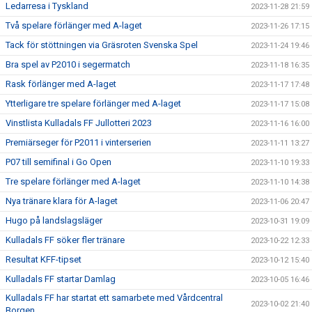
Ledarresa i Tyskland
2023-11-28 21:59
Två spelare förlänger med A-laget
2023-11-26 17:15
Tack för stöttningen via Gräsroten Svenska Spel
2023-11-24 19:46
Bra spel av P2010 i segermatch
2023-11-18 16:35
Rask förlänger med A-laget
2023-11-17 17:48
Ytterligare tre spelare förlänger med A-laget
2023-11-17 15:08
Vinstlista Kulladals FF Jullotteri 2023
2023-11-16 16:00
Premiärseger för P2011 i vinterserien
2023-11-11 13:27
P07 till semifinal i Go Open
2023-11-10 19:33
Tre spelare förlänger med A-laget
2023-11-10 14:38
Nya tränare klara för A-laget
2023-11-06 20:47
Hugo på landslagsläger
2023-10-31 19:09
Kulladals FF söker fler tränare
2023-10-22 12:33
Resultat KFF-tipset
2023-10-12 15:40
Kulladals FF startar Damlag
2023-10-05 16:46
Kulladals FF har startat ett samarbete med Vårdcentral
2023-10-02 21:40
Borgen