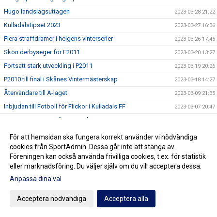
Hugo landslagsuttagen
2023-03-28 21:22
Kulladalstipset 2023
2023-03-27 16:36
Flera straffdramer i helgens vinterserier
2023-03-26 17:45
Skön derbyseger för F2011
2023-03-20 13:27
Fortsatt stark utveckling i P2011
2023-03-19 20:26
P2010 till final i Skånes Vintermästerskap
2023-03-18 14:27
Återvändare till A-laget
2023-03-09 21:35
Inbjudan till Fotboll för Flickor i Kulladals FF
2023-03-07 20:47
Premiärsegrar i DM för P09 och P07
2023-03-05 19:42
Härlig fotbollsmatch för F2012/2013 mot Malmö FF
2023-03-04 12:31
För att hemsidan ska fungera korrekt använder vi nödvändiga
cookies från SportAdmin. Dessa går inte att stänga av.
Årsmöte Kulladals FF 2023-03-16
2023-02-22 20:55
Föreningen kan också använda frivilliga cookies, t.ex. för statistik
Inbjudan till Kulladals FF:s Fotbollsskola 2023
2023-02-19 19:58
eller marknadsföring. Du väljer själv om du vill acceptera dessa.
Spelglädje och kämpaglöd i F2014/2015 i Viffecupen
2023-02-06 21:30
Anpassa dina val
Nermin och Hugo uttagna till Svenska Fotbollsförbundets
2023-02-03 13:47
Regionala läger
Acceptera nödvändiga
Acceptera alla
Meriterat nyförvärv till A-laget
2023-02-02 23:13