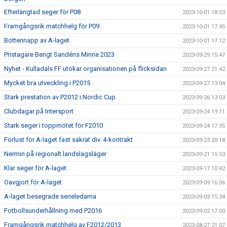
Efterlängtad seger för P08
2023-10-01 18:53
Framgångsrik matchhelg för P09
2023-10-01 17:45
Bottennapp av A-laget
2023-10-01 17:12
Pristagare Bengt Sandéns Minne 2023
2023-09-29 15:47
Nyhet - Kulladals FF utökar organisationen på flicksidan
2023-09-27 21:42
Mycket bra utveckling i P2015
2023-09-27 13:04
Stark prestation av P2012 i Nordic Cup
2023-09-26 13:03
Clubdagar på Intersport
2023-09-24 19:11
Stark seger i toppmötet för F2010
2023-09-24 17:35
Förlust för A-laget fast säkrat div. 4-kontrakt
2023-09-23 20:18
Nermin på regionalt landslagsläger
2023-09-21 15:53
Klar seger för A-laget
2023-09-17 10:42
Oavgjort för A-laget
2023-09-09 16:06
A-laget besegrade serieledarna
2023-09-03 15:34
Fotbollsunderhållning med P2016
2023-09-02 17:00
Framgångsrik matchhelg av F2012/2013
2023-08-27 21:07