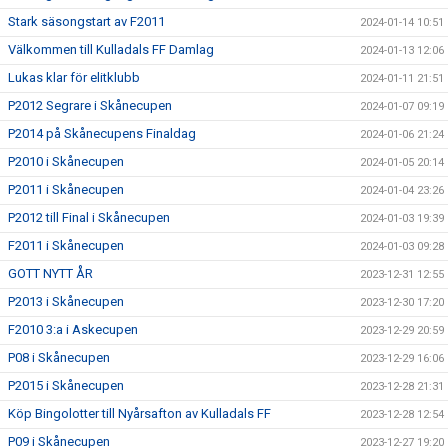
Stark säsongstart av F2011
2024-01-14 10:51
Välkommen till Kulladals FF Damlag
2024-01-13 12:06
Lukas klar för elitklubb
2024-01-11 21:51
P2012 Segrare i Skånecupen
2024-01-07 09:19
P2014 på Skånecupens Finaldag
2024-01-06 21:24
P2010 i Skånecupen
2024-01-05 20:14
P2011 i Skånecupen
2024-01-04 23:26
P2012 till Final i Skånecupen
2024-01-03 19:39
F2011 i Skånecupen
2024-01-03 09:28
GOTT NYTT ÅR
2023-12-31 12:55
P2013 i Skånecupen
2023-12-30 17:20
F2010 3:a i Askecupen
2023-12-29 20:59
P08 i Skånecupen
2023-12-29 16:06
P2015 i Skånecupen
2023-12-28 21:31
Köp Bingolotter till Nyårsafton av Kulladals FF
2023-12-28 12:54
P09 i Skånecupen
2023-12-27 19:20