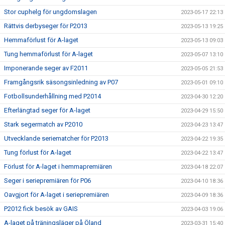
Stor cuphelg för ungdomslagen
2023-05-17 22:13
Rättvis derbyseger för P2013
2023-05-13 19:25
Hemmaförlust för A-laget
2023-05-13 09:03
Tung hemmaförlust för A-laget
2023-05-07 13:10
Imponerande seger av F2011
2023-05-05 21:53
Framgångsrik säsongsinledning av P07
2023-05-01 09:10
Fotbollsunderhållning med P2014
2023-04-30 12:20
Efterlängtad seger för A-laget
2023-04-29 15:50
Stark segermatch av P2010
2023-04-23 13:47
Utvecklande seriematcher för P2013
2023-04-22 19:35
Tung förlust för A-laget
2023-04-22 13:47
Förlust för A-laget i hemmapremiären
2023-04-18 22:07
Seger i seriepremiären för P06
2023-04-10 18:36
Oavgjort för A-laget i seriepremiären
2023-04-09 18:36
P2012 fick besök av GAIS
2023-04-03 19:06
A-laget på träningsläger på Öland
2023-03-31 15:40