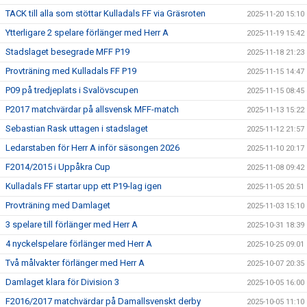
TACK till alla som stöttar Kulladals FF via Gräsroten
2025-11-20 15:10
Ytterligare 2 spelare förlänger med Herr A
2025-11-19 15:42
Stadslaget besegrade MFF P19
2025-11-18 21:23
Provträning med Kulladals FF P19
2025-11-15 14:47
P09 på tredjeplats i Svalövscupen
2025-11-15 08:45
P2017 matchvärdar på allsvensk MFF-match
2025-11-13 15:22
Sebastian Rask uttagen i stadslaget
2025-11-12 21:57
Ledarstaben för Herr A inför säsongen 2026
2025-11-10 20:17
F2014/2015 i Uppåkra Cup
2025-11-08 09:42
Kulladals FF startar upp ett P19-lag igen
2025-11-05 20:51
Provträning med Damlaget
2025-11-03 15:10
3 spelare till förlänger med Herr A
2025-10-31 18:39
4 nyckelspelare förlänger med Herr A
2025-10-25 09:01
Två målvakter förlänger med Herr A
2025-10-07 20:35
Damlaget klara för Division 3
2025-10-05 16:00
F2016/2017 matchvärdar på Damallsvenskt derby
2025-10-05 11:10