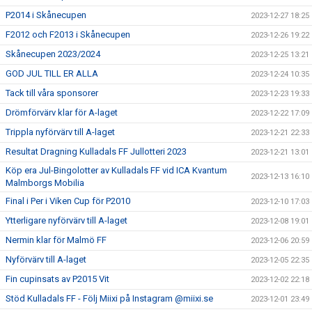
P2014 i Skånecupen
2023-12-27 18:25
F2012 och F2013 i Skånecupen
2023-12-26 19:22
Skånecupen 2023/2024
2023-12-25 13:21
GOD JUL TILL ER ALLA
2023-12-24 10:35
Tack till våra sponsorer
2023-12-23 19:33
Drömförvärv klar för A-laget
2023-12-22 17:09
Trippla nyförvärv till A-laget
2023-12-21 22:33
Resultat Dragning Kulladals FF Jullotteri 2023
2023-12-21 13:01
Köp era Jul-Bingolotter av Kulladals FF vid ICA Kvantum
2023-12-13 16:10
Malmborgs Mobilia
Final i Per i Viken Cup för P2010
2023-12-10 17:03
Ytterligare nyförvärv till A-laget
2023-12-08 19:01
Nermin klar för Malmö FF
2023-12-06 20:59
Nyförvärv till A-laget
2023-12-05 22:35
Fin cupinsats av P2015 Vit
2023-12-02 22:18
Stöd Kulladals FF - Följ Miixi på Instagram @miixi.se
2023-12-01 23:49