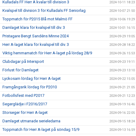
Kulladals FF Herr A kvalar till division 3
2024-10-11 18:23
Kvalspel till division 3 för Kulladals FF Seniorlag
2024-10-07 21:50
Toppmatch för P2015 Blå mot Malmö FF
2024-10-06 19:29
Damlaget klara för kvalspel till div. 3
2024-10-01 16:15
Pristagare Bengt Sandéns Minne 2024
2024-09-29 19:05
Herr A-laget klara för kvalspel till div. 3
2024-09-28 18:22
Viktig hemmamatch för Herr A-laget på lördag 28/9
2024-09-26 15:53
Clubdagar på Intersport
2024-09-23 19:11
Förlust för Damlaget
2024-09-23 13:10
Lyckosam lördag för Herr A-laget
2024-09-22 15:05
Framgångsrik lördag för P2010
2024-09-21 21:05
Fotbollsfest med P2017
2024-09-21 12:23
Segerglädje i F2016/2017
2024-09-19 16:46
Storseger för Herr A-laget
2024-09-16 22:05
Damlaget utmanade serieledarna
2024-09-15 18:24
Toppmatch för Herr A-laget på söndag 15/9
2024-09-13 16:59