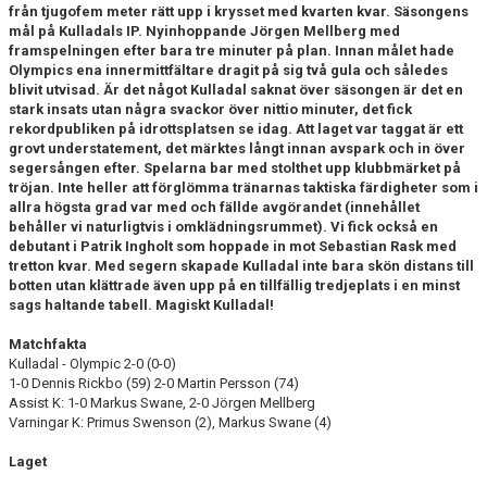
från tjugofem meter rätt upp i krysset med kvarten kvar. Säsongens
mål på Kulladals IP. Nyinhoppande Jörgen Mellberg med
PROFILKLÄDER
framspelningen efter bara tre minuter på plan. Innan målet hade
Olympics ena innermittfältare dragit på sig två gula och således
blivit utvisad. Är det något Kulladal saknat över säsongen är det en
KFF FACEBOOK
stark insats utan några svackor över nittio minuter, det fick
rekordpubliken på idrottsplatsen se idag. Att laget var taggat är ett
KFF INSTAGRAM
grovt understatement, det märktes långt innan avspark och in över
segersången efter. Spelarna bar med stolthet upp klubbmärket på
MEDLEM INTRESSEANMÄLAN
tröjan. Inte heller att förglömma tränarnas taktiska färdigheter som i
allra högsta grad var med och fällde avgörandet (innehållet
behåller vi naturligtvis i omklädningsrummet). Vi fick också en
debutant i Patrik Ingholt som hoppade in mot Sebastian Rask med
tretton kvar. Med segern skapade Kulladal inte bara skön distans till
botten utan klättrade även upp på en tillfällig tredjeplats i en minst
sags haltande tabell. Magiskt Kulladal!
Matchfakta
Kulladal - Olympic 2-0 (0-0)
1-0 Dennis Rickbo (59) 2-0 Martin Persson (74)
Assist K: 1-0 Markus Swane, 2-0 Jörgen Mellberg
Varningar K: Primus Swenson (2), Markus Swane (4)
Laget