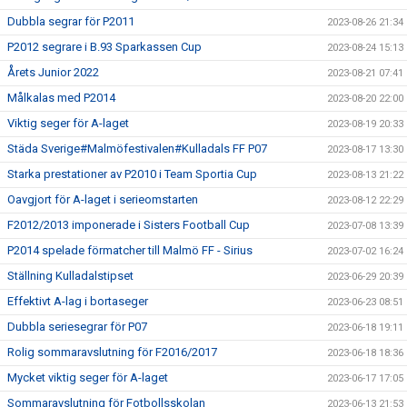
Dubbla segrar för P2011
2023-08-26 21:34
P2012 segrare i B.93 Sparkassen Cup
2023-08-24 15:13
Årets Junior 2022
2023-08-21 07:41
Målkalas med P2014
2023-08-20 22:00
Viktig seger för A-laget
2023-08-19 20:33
Städa Sverige#Malmöfestivalen#Kulladals FF P07
2023-08-17 13:30
Starka prestationer av P2010 i Team Sportia Cup
2023-08-13 21:22
Oavgjort för A-laget i serieomstarten
2023-08-12 22:29
F2012/2013 imponerade i Sisters Football Cup
2023-07-08 13:39
P2014 spelade förmatcher till Malmö FF - Sirius
2023-07-02 16:24
Ställning Kulladalstipset
2023-06-29 20:39
Effektivt A-lag i bortaseger
2023-06-23 08:51
Dubbla seriesegrar för P07
2023-06-18 19:11
Rolig sommaravslutning för F2016/2017
2023-06-18 18:36
Mycket viktig seger för A-laget
2023-06-17 17:05
Sommaravslutning för Fotbollsskolan
2023-06-13 21:53