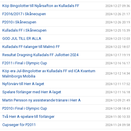
Köp Bingolotter till Nyårsafton av Kulladals FF
2024-12-27 09:36
F2016/2017 i Skånecupen
2024-12-26 21:17
P2010 i Skånecupen
2024-12-26 20:19
Kulladals FF i Skånecupen
2024-12-25 15:39
GOD JUL TILL ER ALLA
2024-12-23 12:03
Kulladals FF-talanger till Malmö FF
2024-12-22 18:07
Resultat Dragning Kulladals FF Jullotteri 2024
2024-12-17 19:19
F2011 i Final i Olympic Cup
2024-12-16 16:17
Köp era Jul-Bingolotter av Kulladals FF vid ICA Kvantum
2024-12-12 14:34
Malmborgs Mobilia
Nyförvärv till Herr A-laget
2024-12-11 17:52
Spelare förlänger med Herr A-laget
2024-12-11 16:18
Martin Persson ny assisterande tränare i Herr A
2024-12-09 21:49
P2010 i Final i Olympic Cup
2024-12-08 18:43
Två Herr A-spelare till förlänger
2024-11-30 10:33
Cupseger för P2011
2024-11-24 09:58