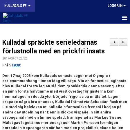
KULLADALS FF
LOGGA IN
HEM
Kulladal spräckte serieledarnas
OM KLUBBEN
<
>
förlustnolla med en prickfri insats
NYHETER
2017-08-07 22:32
Från
1938:
KONTAKT
Den 17maj 2008 kom Kulladals senaste seger mot Olympic i
INFORMATION MED POLICY
seriesammanhang - innan idag vill säga. Via en fantastisk laginsats
blev Kulladal första lag att slå dom grönklädda denna säsong. Efter
en jämn första halvtimme med visst övertag för gästerna kom
DOKUMENT
hemmalaget in i det då ytor började frigöras på mittfältet. Lagen
skapade några bra chanser, Kulladal främst via Sebastian Rask men
BILDGALLERI
0-0 stod sig halvleken ut. Kulladals fantastiska frenesi i början på
andra gav utdelning när Dennis Rickbo vispade in sitt andra
MATCHER
säsongsmål med en timme spelad, framspelad av Markus Swane.
Målet gav laget ännu mer energi och Martin Persson formligen
borrade in trepoängaren när han med en projektil skickade bollen
INBETALNING