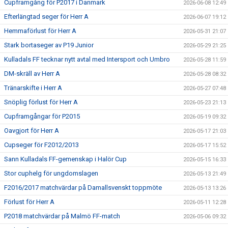
Cupframgång för P2017 i Danmark
2026-06-08 12:49
Efterlängtad seger för Herr A
2026-06-07 19:12
Hemmaförlust för Herr A
2026-05-31 21:07
Stark bortaseger av P19 Junior
2026-05-29 21:25
Kulladals FF tecknar nytt avtal med Intersport och Umbro
2026-05-28 11:59
DM-skräll av Herr A
2026-05-28 08:32
Tränarskifte i Herr A
2026-05-27 07:48
Snöplig förlust för Herr A
2026-05-23 21:13
Cupframgångar för P2015
2026-05-19 09:32
Oavgjort för Herr A
2026-05-17 21:03
Cupseger för F2012/2013
2026-05-17 15:52
Sann Kulladals FF-gemenskap i Halör Cup
2026-05-15 16:33
Stor cuphelg för ungdomslagen
2026-05-13 21:49
F2016/2017 matchvärdar på Damallsvenskt toppmöte
2026-05-13 13:26
Förlust för Herr A
2026-05-11 12:28
P2018 matchvärdar på Malmö FF-match
2026-05-06 09:32