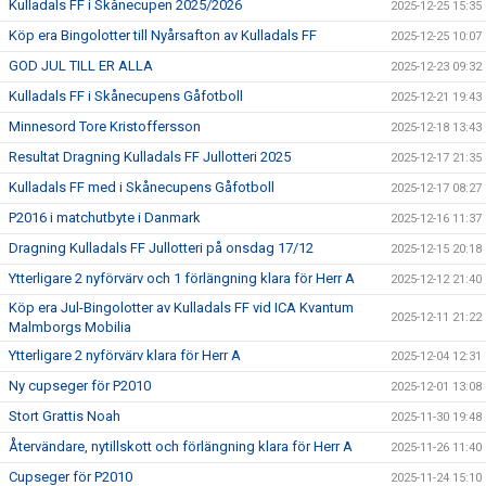
Kulladals FF i Skånecupen 2025/2026
2025-12-25 15:35
Köp era Bingolotter till Nyårsafton av Kulladals FF
2025-12-25 10:07
GOD JUL TILL ER ALLA
2025-12-23 09:32
Kulladals FF i Skånecupens Gåfotboll
2025-12-21 19:43
Minnesord Tore Kristoffersson
2025-12-18 13:43
Resultat Dragning Kulladals FF Jullotteri 2025
2025-12-17 21:35
Kulladals FF med i Skånecupens Gåfotboll
2025-12-17 08:27
P2016 i matchutbyte i Danmark
2025-12-16 11:37
Dragning Kulladals FF Jullotteri på onsdag 17/12
2025-12-15 20:18
Ytterligare 2 nyförvärv och 1 förlängning klara för Herr A
2025-12-12 21:40
Köp era Jul-Bingolotter av Kulladals FF vid ICA Kvantum
2025-12-11 21:22
Malmborgs Mobilia
Ytterligare 2 nyförvärv klara för Herr A
2025-12-04 12:31
Ny cupseger för P2010
2025-12-01 13:08
Stort Grattis Noah
2025-11-30 19:48
Återvändare, nytillskott och förlängning klara för Herr A
2025-11-26 11:40
Cupseger för P2010
2025-11-24 15:10