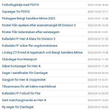
Fotbollsglädje med P2019
2025-10-04 18:46
Cupseger för P2013
2025-10-02 13:11
Pristagare Bengt Sandéns Minne 2025
2025-10-01 12:38
Röster från spelare efter avancemanget till Division 3
2025-09-30 14:59
Röster från ledarstaben efter seriesegern
2025-09-30 13:41
Kulladals FF Herr A klara för Division 3
2025-09-27 21:29
Kulladals FF söker fler ungdomstränare
2025-09-25 20:39
Lördag 27/9 med A-lagsmatch och Bengt Sandéns Minne
2025-09-24 19:28
Clubdagar hos Intersport
2025-09-22 11:42
Säker bortaseger för Herr A
2025-09-21 11:06
Seger i seriefinalen för Damlaget
2025-09-20 20:53
Oavgjort för Herr A i toppmötet
2025-09-13 16:01
Tillsammans för ett bättre matchklimat
2025-09-12 22:46
Kulladals FF Fotboll för Fler
2025-09-10 20:03
Sent matchavgörande av Herr A
2025-09-07 10:03
Ny seger för Damlaget
2025-09-07 09:45