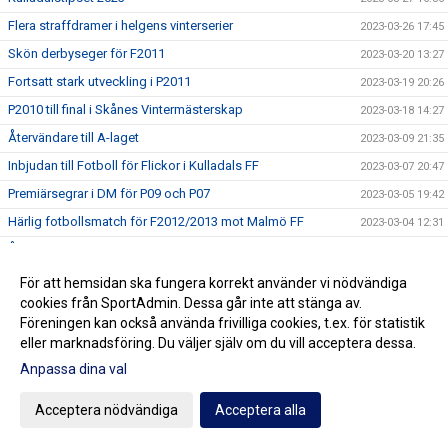
Flera straffdramer i helgens vinterserier
2023-03-26 17:45
Skön derbyseger för F2011
2023-03-20 13:27
Fortsatt stark utveckling i P2011
2023-03-19 20:26
P2010 till final i Skånes Vintermästerskap
2023-03-18 14:27
Återvändare till A-laget
2023-03-09 21:35
Inbjudan till Fotboll för Flickor i Kulladals FF
2023-03-07 20:47
Premiärsegrar i DM för P09 och P07
2023-03-05 19:42
Härlig fotbollsmatch för F2012/2013 mot Malmö FF
2023-03-04 12:31
Årsmöte Kulladals FF 2023-03-16
2023-02-22 20:55
Inbjudan till Kulladals FF:s Fotbollsskola 2023
2023-02-19 19:58
För att hemsidan ska fungera korrekt använder vi nödvändiga
cookies från SportAdmin. Dessa går inte att stänga av.
Spelglädje och kämpaglöd i F2014/2015 i Viffecupen
2023-02-06 21:30
Föreningen kan också använda frivilliga cookies, t.ex. för statistik
Nermin och Hugo uttagna till Svenska Fotbollsförbundets
eller marknadsföring. Du väljer själv om du vill acceptera dessa.
2023-02-03 13:47
Regionala läger
Anpassa dina val
Meriterat nyförvärv till A-laget
2023-02-02 23:13
A-laget söker lagledare
2023-02-01 16:07
Acceptera nödvändiga
Acceptera alla
Amin Sarr klar för Lyon
2023-01-31 15:58