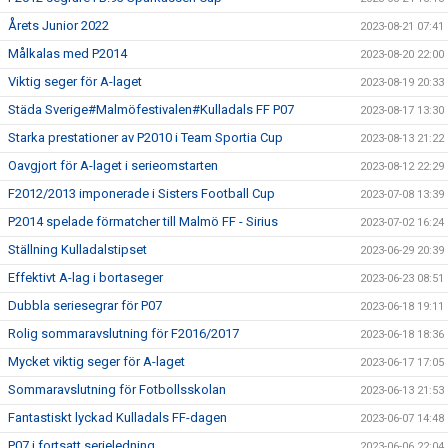
Årets Junior 2022
2023-08-21 07:41
Målkalas med P2014
2023-08-20 22:00
Viktig seger för A-laget
2023-08-19 20:33
Städa Sverige#Malmöfestivalen#Kulladals FF P07
2023-08-17 13:30
Starka prestationer av P2010 i Team Sportia Cup
2023-08-13 21:22
Oavgjort för A-laget i serieomstarten
2023-08-12 22:29
F2012/2013 imponerade i Sisters Football Cup
2023-07-08 13:39
P2014 spelade förmatcher till Malmö FF - Sirius
2023-07-02 16:24
Ställning Kulladalstipset
2023-06-29 20:39
Effektivt A-lag i bortaseger
2023-06-23 08:51
Dubbla seriesegrar för P07
2023-06-18 19:11
Rolig sommaravslutning för F2016/2017
2023-06-18 18:36
Mycket viktig seger för A-laget
2023-06-17 17:05
Sommaravslutning för Fotbollsskolan
2023-06-13 21:53
Fantastiskt lyckad Kulladals FF-dagen
2023-06-07 14:48
P07 i fortsatt serieledning
2023-06-06 22:04