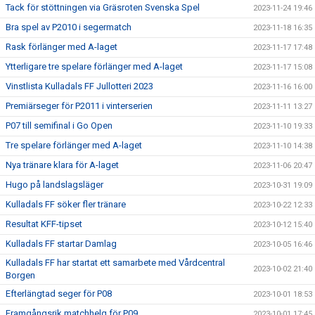
Tack för stöttningen via Gräsroten Svenska Spel
2023-11-24 19:46
Bra spel av P2010 i segermatch
2023-11-18 16:35
Rask förlänger med A-laget
2023-11-17 17:48
Ytterligare tre spelare förlänger med A-laget
2023-11-17 15:08
Vinstlista Kulladals FF Jullotteri 2023
2023-11-16 16:00
Premiärseger för P2011 i vinterserien
2023-11-11 13:27
P07 till semifinal i Go Open
2023-11-10 19:33
Tre spelare förlänger med A-laget
2023-11-10 14:38
Nya tränare klara för A-laget
2023-11-06 20:47
Hugo på landslagsläger
2023-10-31 19:09
Kulladals FF söker fler tränare
2023-10-22 12:33
Resultat KFF-tipset
2023-10-12 15:40
Kulladals FF startar Damlag
2023-10-05 16:46
Kulladals FF har startat ett samarbete med Vårdcentral
2023-10-02 21:40
Borgen
Efterlängtad seger för P08
2023-10-01 18:53
Framgångsrik matchhelg för P09
2023-10-01 17:45