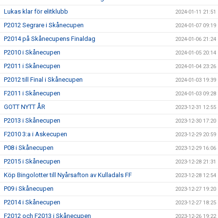
Lukas klar för elitklubb
2024-01-11 21:51
P2012 Segrare i Skånecupen
2024-01-07 09:19
P2014 på Skånecupens Finaldag
2024-01-06 21:24
P2010 i Skånecupen
2024-01-05 20:14
P2011 i Skånecupen
2024-01-04 23:26
P2012 till Final i Skånecupen
2024-01-03 19:39
F2011 i Skånecupen
2024-01-03 09:28
GOTT NYTT ÅR
2023-12-31 12:55
P2013 i Skånecupen
2023-12-30 17:20
F2010 3:a i Askecupen
2023-12-29 20:59
P08 i Skånecupen
2023-12-29 16:06
P2015 i Skånecupen
2023-12-28 21:31
Köp Bingolotter till Nyårsafton av Kulladals FF
2023-12-28 12:54
P09 i Skånecupen
2023-12-27 19:20
P2014 i Skånecupen
2023-12-27 18:25
F2012 och F2013 i Skånecupen
2023-12-26 19:22