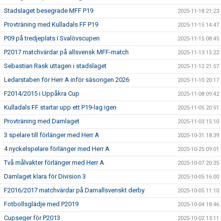
Stadslaget besegrade MFF P19
2025-11-18 21:23
Provträning med Kulladals FF P19
2025-11-15 14:47
P09 på tredjeplats i Svalövscupen
2025-11-15 08:45
P2017 matchvärdar på allsvensk MFF-match
2025-11-13 15:22
Sebastian Rask uttagen i stadslaget
2025-11-12 21:57
Ledarstaben för Herr A inför säsongen 2026
2025-11-10 20:17
F2014/2015 i Uppåkra Cup
2025-11-08 09:42
Kulladals FF startar upp ett P19-lag igen
2025-11-05 20:51
Provträning med Damlaget
2025-11-03 15:10
3 spelare till förlänger med Herr A
2025-10-31 18:39
4 nyckelspelare förlänger med Herr A
2025-10-25 09:01
Två målvakter förlänger med Herr A
2025-10-07 20:35
Damlaget klara för Division 3
2025-10-05 16:00
F2016/2017 matchvärdar på Damallsvenskt derby
2025-10-05 11:10
Fotbollsglädje med P2019
2025-10-04 18:46
Cupseger för P2013
2025-10-02 13:11