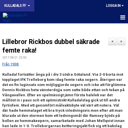
KULLADALS FF
LOGGA IN
HEM
Lillebror Rickbos dubbel säkrade
OM KLUBBEN
<
>
femte raka!
NYHETER
2017-08-21 22:00
Från 1938:
KONTAKT
Kulladal fortsätter ånga på i div 3 södra Götaland. Via 2-0 borta mot
INFORMATION MED POLICY
topplaget IFK Trelleborg kom idag femte raka segern. Återigen var
det en fin laginsats som möjliggjorde segern och icke att förglömma
Dennis Rickbos heta vänsterdojja som satte både ettan och tvåan på
DOKUMENT
Vångavallen. Efter en spelmässigt jämn första halvlek var det
mållöst in i paus och ett optimistiskt Kulladalslag gick ut till andra
BILDGALLERI
fyrtiofem. Med ett genomfört målvaktsbyte väl värt att notera. Väl
där hade hemmalaget ett bra tryck inledningsvis men efter att man
MATCHER
klurade ut den stormen kom ett ledningsmål där Ramsey bjöds på
bollen av hemmakeepern, samarbetade med Johan Mellqvist innan
han lade in 1-0. Trelleborgarnas kvitteringsjakt fick sig ett bakslag
INBETALNING