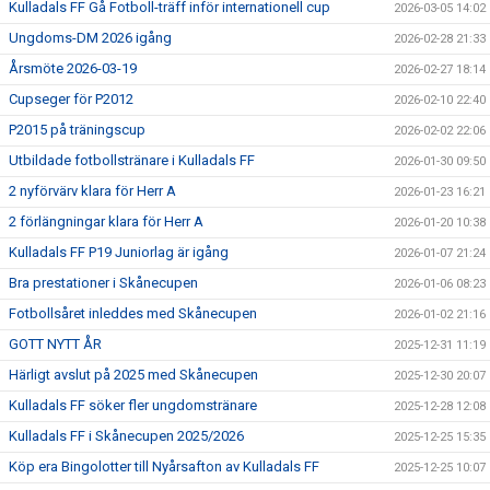
Kulladals FF Gå Fotboll-träff inför internationell cup
2026-03-05 14:02
Ungdoms-DM 2026 igång
2026-02-28 21:33
Årsmöte 2026-03-19
2026-02-27 18:14
Cupseger för P2012
2026-02-10 22:40
P2015 på träningscup
2026-02-02 22:06
Utbildade fotbollstränare i Kulladals FF
2026-01-30 09:50
2 nyförvärv klara för Herr A
2026-01-23 16:21
2 förlängningar klara för Herr A
2026-01-20 10:38
Kulladals FF P19 Juniorlag är igång
2026-01-07 21:24
Bra prestationer i Skånecupen
2026-01-06 08:23
Fotbollsåret inleddes med Skånecupen
2026-01-02 21:16
GOTT NYTT ÅR
2025-12-31 11:19
Härligt avslut på 2025 med Skånecupen
2025-12-30 20:07
Kulladals FF söker fler ungdomstränare
2025-12-28 12:08
Kulladals FF i Skånecupen 2025/2026
2025-12-25 15:35
Köp era Bingolotter till Nyårsafton av Kulladals FF
2025-12-25 10:07