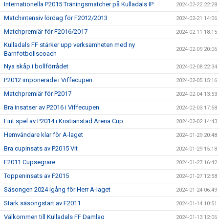
Internationella P2015 Träningsmatcher på Kulladals IP
2024-02-22 22:28
Matchintensiv lördag för F2012/2013
2024-02-21 14:06
Matchpremiär för F2016/2017
2024-02-11 18:15
Kulladals FF stärker upp verksamheten med ny
2024-02-09 20:06
Barnfotbollscoach
Nya skåp i bollförrådet
2024-02-08 22:34
P2012 imponerade i Viffecupen
2024-02-05 15:16
Matchpremiär för P2017
2024-02-04 13:53
Bra insatser av P2016 i Viffecupen
2024-02-03 17:58
Fint spel av P2014 i Kristianstad Arena Cup
2024-02-02 14:43
Hemvändare klar för A-laget
2024-01-29 20:48
Bra cupinsats av P2015 Vit
2024-01-29 15:18
F2011 Cupsegrare
2024-01-27 16:42
Toppeninsats av F2015
2024-01-27 12:58
Säsongen 2024 igång för Herr A-laget
2024-01-24 06:49
Stark säsongstart av F2011
2024-01-14 10:51
Välkommen till Kulladals FF Damlag
2024-01-13 12:06