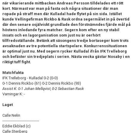
när vikarierande mittbacken Andreas Persson tilldelades ett rött
kort. Närmast var man på fasta och några situationer där man
PROFILKLÄDER
ropade på straff men där Kulladal hade flytet på sin sida. Istället
kunde Vellingefirman Rickbo & Rask ordna segermålet in på övertid
där den senare osjälviskt grundlade den förstnämndes fjärde mål på
KFF FACEBOOK
höstens inledande fyra matcher. Segern kom efter en ny stabil
insats och en lagorganisation som just nu är oerhört
KFF INSTAGRAM
tillfredsställande. Betänk att säsongens tredje bortaseger kom trots
avsaknaden av tre potentiella startspelare. Konkurrenssituationen
MEDLEM INTRESSEANMÄLAN
är optimal just nu. Med segern rycker Kulladal ifrån IFK Trelleborg
och befäster sin tredjeplats i serien. Nästa vecka gästar Nosaby i en
riktigt tuff fight.
Matchfakta
IFK Trelleborg - Kulladal 0-2 (0-0)
0-1 Dennis Rickbo (61) 0-2 Dennis Rickbo (93)
Assist K: 0-1 Johan Mellqvist, 0-2 Sebastian Rask
Varningar K: -
Laget
Calle Nelin
-------------------------------
Eddie Ekblad (c)
Calle Stenberg