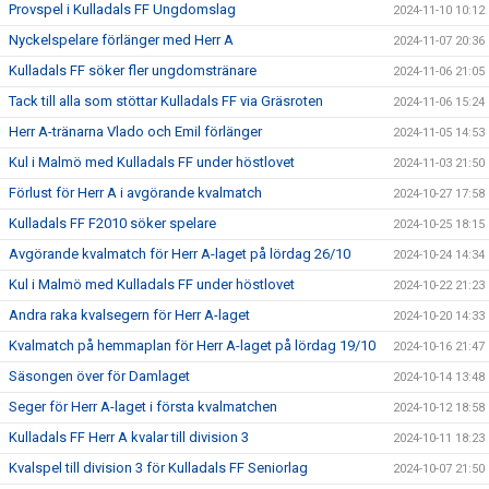
Provspel i Kulladals FF Ungdomslag
2024-11-10 10:12
Nyckelspelare förlänger med Herr A
2024-11-07 20:36
Kulladals FF söker fler ungdomstränare
2024-11-06 21:05
Tack till alla som stöttar Kulladals FF via Gräsroten
2024-11-06 15:24
Herr A-tränarna Vlado och Emil förlänger
2024-11-05 14:53
Kul i Malmö med Kulladals FF under höstlovet
2024-11-03 21:50
Förlust för Herr A i avgörande kvalmatch
2024-10-27 17:58
Kulladals FF F2010 söker spelare
2024-10-25 18:15
Avgörande kvalmatch för Herr A-laget på lördag 26/10
2024-10-24 14:34
Kul i Malmö med Kulladals FF under höstlovet
2024-10-22 21:23
Andra raka kvalsegern för Herr A-laget
2024-10-20 14:33
Kvalmatch på hemmaplan för Herr A-laget på lördag 19/10
2024-10-16 21:47
Säsongen över för Damlaget
2024-10-14 13:48
Seger för Herr A-laget i första kvalmatchen
2024-10-12 18:58
Kulladals FF Herr A kvalar till division 3
2024-10-11 18:23
Kvalspel till division 3 för Kulladals FF Seniorlag
2024-10-07 21:50