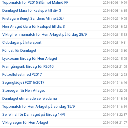
Toppmatch för P2015 Blå mot Malmö FF
2024-10-06 19:29
Damlaget klara för kvalspel till div. 3
2024-10-01 16:15
Pristagare Bengt Sandéns Minne 2024
2024-09-29 19:05
Herr A-laget klara för kvalspel till div. 3
2024-09-28 18:22
Viktig hemmamatch för Herr A-laget på lördag 28/9
2024-09-26 15:53
Clubdagar på Intersport
2024-09-23 19:11
Förlust för Damlaget
2024-09-23 13:10
Lyckosam lördag för Herr A-laget
2024-09-22 15:05
Framgångsrik lördag för P2010
2024-09-21 21:05
Fotbollsfest med P2017
2024-09-21 12:23
Segerglädje i F2016/2017
2024-09-19 16:46
Storseger för Herr A-laget
2024-09-16 22:05
Damlaget utmanade serieledarna
2024-09-15 18:24
Toppmatch för Herr A-laget på söndag 15/9
2024-09-13 16:59
Seriefinal för Damlaget på lördag 14/9
2024-09-11 22:37
Viktig seger för Herr A-laget
2024-09-08 21:07