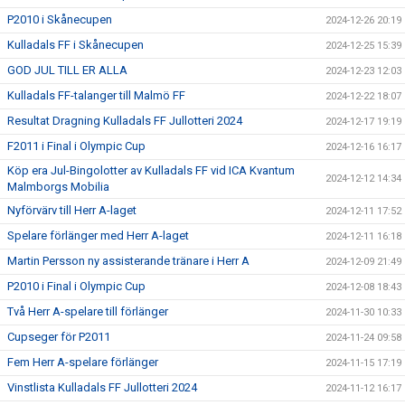
P2010 i Skånecupen
2024-12-26 20:19
Kulladals FF i Skånecupen
2024-12-25 15:39
GOD JUL TILL ER ALLA
2024-12-23 12:03
Kulladals FF-talanger till Malmö FF
2024-12-22 18:07
Resultat Dragning Kulladals FF Jullotteri 2024
2024-12-17 19:19
F2011 i Final i Olympic Cup
2024-12-16 16:17
Köp era Jul-Bingolotter av Kulladals FF vid ICA Kvantum
2024-12-12 14:34
Malmborgs Mobilia
Nyförvärv till Herr A-laget
2024-12-11 17:52
Spelare förlänger med Herr A-laget
2024-12-11 16:18
Martin Persson ny assisterande tränare i Herr A
2024-12-09 21:49
P2010 i Final i Olympic Cup
2024-12-08 18:43
Två Herr A-spelare till förlänger
2024-11-30 10:33
Cupseger för P2011
2024-11-24 09:58
Fem Herr A-spelare förlänger
2024-11-15 17:19
Vinstlista Kulladals FF Jullotteri 2024
2024-11-12 16:17