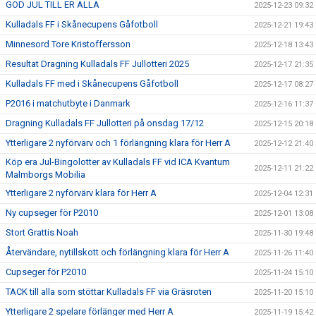
GOD JUL TILL ER ALLA
2025-12-23 09:32
Kulladals FF i Skånecupens Gåfotboll
2025-12-21 19:43
Minnesord Tore Kristoffersson
2025-12-18 13:43
Resultat Dragning Kulladals FF Jullotteri 2025
2025-12-17 21:35
Kulladals FF med i Skånecupens Gåfotboll
2025-12-17 08:27
P2016 i matchutbyte i Danmark
2025-12-16 11:37
Dragning Kulladals FF Jullotteri på onsdag 17/12
2025-12-15 20:18
Ytterligare 2 nyförvärv och 1 förlängning klara för Herr A
2025-12-12 21:40
Köp era Jul-Bingolotter av Kulladals FF vid ICA Kvantum
2025-12-11 21:22
Malmborgs Mobilia
Ytterligare 2 nyförvärv klara för Herr A
2025-12-04 12:31
Ny cupseger för P2010
2025-12-01 13:08
Stort Grattis Noah
2025-11-30 19:48
Återvändare, nytillskott och förlängning klara för Herr A
2025-11-26 11:40
Cupseger för P2010
2025-11-24 15:10
TACK till alla som stöttar Kulladals FF via Gräsroten
2025-11-20 15:10
Ytterligare 2 spelare förlänger med Herr A
2025-11-19 15:42