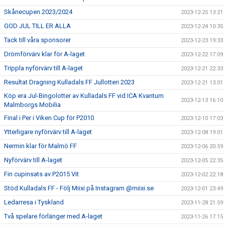
Skånecupen 2023/2024
2023-12-25 13:21
GOD JUL TILL ER ALLA
2023-12-24 10:35
Tack till våra sponsorer
2023-12-23 19:33
Drömförvärv klar för A-laget
2023-12-22 17:09
Trippla nyförvärv till A-laget
2023-12-21 22:33
Resultat Dragning Kulladals FF Jullotteri 2023
2023-12-21 13:01
Köp era Jul-Bingolotter av Kulladals FF vid ICA Kvantum
2023-12-13 16:10
Malmborgs Mobilia
Final i Per i Viken Cup för P2010
2023-12-10 17:03
Ytterligare nyförvärv till A-laget
2023-12-08 19:01
Nermin klar för Malmö FF
2023-12-06 20:59
Nyförvärv till A-laget
2023-12-05 22:35
Fin cupinsats av P2015 Vit
2023-12-02 22:18
Stöd Kulladals FF - Följ Miixi på Instagram @miixi.se
2023-12-01 23:49
Ledarresa i Tyskland
2023-11-28 21:59
Två spelare förlänger med A-laget
2023-11-26 17:15