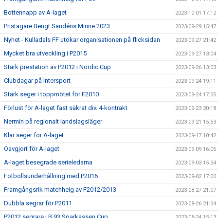
Bottennapp av A-laget
2023-10-01 17:12
Pristagare Bengt Sandéns Minne 2023
2023-09-29 15:47
Nyhet - Kulladals FF utökar organisationen på flicksidan
2023-09-27 21:42
Mycket bra utveckling i P2015
2023-09-27 13:04
Stark prestation av P2012 i Nordic Cup
2023-09-26 13:03
Clubdagar på Intersport
2023-09-24 19:11
Stark seger i toppmötet för F2010
2023-09-24 17:35
Förlust för A-laget fast säkrat div. 4-kontrakt
2023-09-23 20:18
Nermin på regionalt landslagsläger
2023-09-21 15:53
Klar seger för A-laget
2023-09-17 10:42
Oavgjort för A-laget
2023-09-09 16:06
A-laget besegrade serieledarna
2023-09-03 15:34
Fotbollsunderhållning med P2016
2023-09-02 17:00
Framgångsrik matchhelg av F2012/2013
2023-08-27 21:07
Dubbla segrar för P2011
2023-08-26 21:34
P2012 segrare i B.93 Sparkassen Cup
2023-08-24 15:13