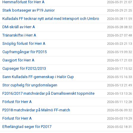
Hemmaförlust för Herr A
2026-05-31 21:07
Stark bortaseger av P19 Junior
2026-05-29 21:25
Kulladals FF tecknar nytt avtal med Intersport och Umbro
2026-05-28 11:59
DM-skräll av Herr A
2026-05-28 08:32
Tränarskifte i Herr A
2026-05-27 07:48
Snöplig förlust för Herr A
2026-05-23 21:13
Cupframgångar för P2015
2026-05-19 09:32
Oavgjort för Herr A
2026-05-17 21:03
Cupseger för F2012/2013
2026-05-17 15:52
Sann Kulladals FF-gemenskap i Halör Cup
2026-05-15 16:33
Stor cuphelg för ungdomslagen
2026-05-13 21:49
F2016/2017 matchvärdar på Damallsvenskt toppmöte
2026-05-13 13:26
Förlust för Herr A
2026-05-11 12:28
P2018 matchvärdar på Malmö FF-match
2026-05-06 09:32
Förlust för Herr A
2026-05-03 19:29
Efterlängtad seger för P2017
2026-05-02 18:31