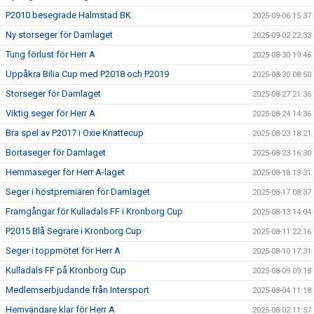
P2010 besegrade Halmstad BK
2025-09-06 15:37
Ny storseger för Damlaget
2025-09-02 22:33
Tung förlust för Herr A
2025-08-30 19:46
Uppåkra Bilia Cup med P2018 och P2019
2025-08-30 08:50
Storseger för Damlaget
2025-08-27 21:36
Viktig seger för Herr A
2025-08-24 14:36
Bra spel av P2017 i Oxie Knattecup
2025-08-23 18:21
Bortaseger för Damlaget
2025-08-23 16:30
Hemmaseger för Herr A-laget
2025-08-18 13:31
Seger i höstpremiären för Damlaget
2025-08-17 08:37
Framgångar för Kulladals FF i Kronborg Cup
2025-08-13 14:04
P2015 Blå Segrare i Kronborg Cup
2025-08-11 22:16
Seger i toppmötet för Herr A
2025-08-10 17:31
Kulladals FF på Kronborg Cup
2025-08-09 09:18
Medlemserbjudande från Intersport
2025-08-04 11:18
Hemvändare klar för Herr A
2025-08-02 11:57