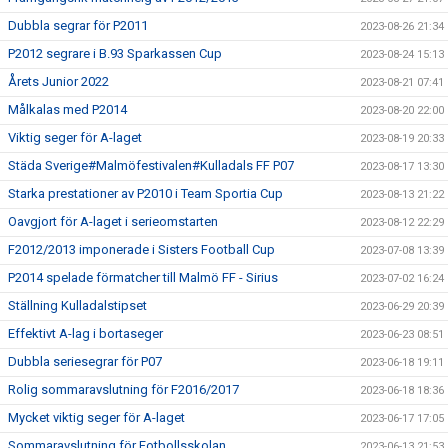
Dubbla segrar för P2011
2023-08-26 21:34
P2012 segrare i B.93 Sparkassen Cup
2023-08-24 15:13
Årets Junior 2022
2023-08-21 07:41
Målkalas med P2014
2023-08-20 22:00
Viktig seger för A-laget
2023-08-19 20:33
Städa Sverige#Malmöfestivalen#Kulladals FF P07
2023-08-17 13:30
Starka prestationer av P2010 i Team Sportia Cup
2023-08-13 21:22
Oavgjort för A-laget i serieomstarten
2023-08-12 22:29
F2012/2013 imponerade i Sisters Football Cup
2023-07-08 13:39
P2014 spelade förmatcher till Malmö FF - Sirius
2023-07-02 16:24
Ställning Kulladalstipset
2023-06-29 20:39
Effektivt A-lag i bortaseger
2023-06-23 08:51
Dubbla seriesegrar för P07
2023-06-18 19:11
Rolig sommaravslutning för F2016/2017
2023-06-18 18:36
Mycket viktig seger för A-laget
2023-06-17 17:05
Sommaravslutning för Fotbollsskolan
2023-06-13 21:53