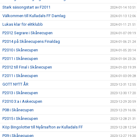
Stark säsongstart av F2011
2024-01-14 10:51
Välkommen till Kulladals FF Damlag
2024-01-13 12:06
Lukas klar för elitklubb
2024-01-11 21:51
P2012 Segrare i Skånecupen
2024-01-07 09:19
P2014 på Skånecupens Finaldag
2024-01-06 21:24
P2010 i Skånecupen
2024-01-05 20:14
P2011 i Skånecupen
2024-01-04 23:26
P2012 till Final i Skånecupen
2024-01-03 19:39
F2011 i Skånecupen
2024-01-03 09:28
GOTT NYTT ÅR
2023-12-31 12:55
P2013 i Skånecupen
2023-12-30 17:20
F2010 3:a i Askecupen
2023-12-29 20:59
P08 i Skånecupen
2023-12-29 16:06
P2015 i Skånecupen
2023-12-28 21:31
Köp Bingolotter till Nyårsafton av Kulladals FF
2023-12-28 12:54
P09 i Skånecupen
2023-12-27 19:20