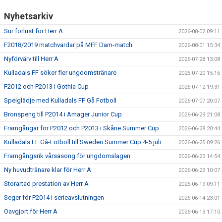
Nyhetsarkiv
PROFILKLÄDER
Sur förlust för Herr A
2026-08-02 09:11
KFF FACEBOOK
F2018/2019 matchvärdar på MFF Dam-match
2026-08-01 15:34
Nyförvärv till Herr A
2026-07-28 13:08
KFF INSTAGRAM
Kulladals FF söker fler ungdomstränare
2026-07-20 15:16
MEDLEM INTRESSEANMÄLAN
F2012 och P2013 i Gothia Cup
2026-07-12 19:31
Spelglädje med Kulladals FF Gå Fotboll
2026-07-07 20:07
Bronspeng till P2014 i Amager Junior Cup
2026-06-29 21:08
Framgångar för P2012 och P2013 i Skåne Summer Cup
2026-06-28 20:44
Kulladals FF Gå-Fotboll till Sweden Summer Cup 4-5 juli
2026-06-25 09:26
Framgångsrik vårsäsong för ungdomslagen
2026-06-23 14:54
Ny huvudtränare klar för Herr A
2026-06-23 10:07
Storartad prestation av Herr A
2026-06-19 09:11
Seger för P2014 i serieavslutningen
2026-06-14 23:01
Oavgjort för Herr A
2026-06-13 17:10