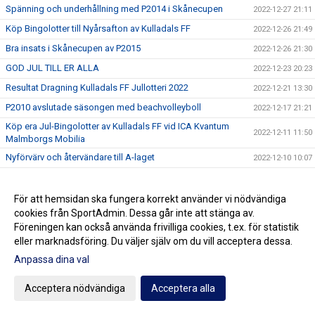
Spänning och underhållning med P2014 i Skånecupen
2022-12-27 21:11
Köp Bingolotter till Nyårsafton av Kulladals FF
2022-12-26 21:49
Bra insats i Skånecupen av P2015
2022-12-26 21:30
GOD JUL TILL ER ALLA
2022-12-23 20:23
Resultat Dragning Kulladals FF Jullotteri 2022
2022-12-21 13:30
P2010 avslutade säsongen med beachvolleyboll
2022-12-17 21:21
Köp era Jul-Bingolotter av Kulladals FF vid ICA Kvantum
2022-12-11 11:50
Malmborgs Mobilia
Nyförvärv och återvändare till A-laget
2022-12-10 10:07
Cupseger för P09
2022-12-05 13:19
F09 i final i Olympic Cup
2022-11-21 21:11
För att hemsidan ska fungera korrekt använder vi nödvändiga
cookies från SportAdmin. Dessa går inte att stänga av.
Bra cupspel av P2015
2022-11-21 15:07
Föreningen kan också använda frivilliga cookies, t.ex. för statistik
Mycket bra cupinsats av F2011
2022-11-20 20:59
eller marknadsföring. Du väljer själv om du vill acceptera dessa.
P07 vann Olympic Cup
2022-11-20 18:17
Anpassa dina val
Vinterserierna igång
2022-11-20 15:42
Acceptera nödvändiga
Acceptera alla
Utdelning från Gräsroten Svenska Spel
2022-11-14 10:23
P07 Cupsegrare i Göteborg