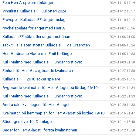
Fem Herr A-spelare förlänger
2024-11-15 17:19
Vinstlista Kulladals FF Jullotteri 2024
2024-11-12 16:17
Provspel i Kulladals FF Ungdomslag
2024-11-10 10:12
Nyckelspelare förlänger med Herr A
2024-11-07 20:36
Kulladals FF söker fler ungdomstränare
2024-11-06 21:05
Tack till alla som stöttar Kulladals FF via Gräsroten
2024-11-06 15:24
Herr A-tränarna Vlado och Emil förlänger
2024-11-05 14:53
Kul i Malmö med Kulladals FF under höstlovet
2024-11-03 21:50
Förlust för Herr A i avgörande kvalmatch
2024-10-27 17:58
Kulladals FF F2010 söker spelare
2024-10-25 18:15
Avgörande kvalmatch för Herr A-laget på lördag 26/10
2024-10-24 14:34
Kul i Malmö med Kulladals FF under höstlovet
2024-10-22 21:23
Andra raka kvalsegern för Herr A-laget
2024-10-20 14:33
Kvalmatch på hemmaplan för Herr A-laget på lördag 19/10
2024-10-16 21:47
Säsongen över för Damlaget
2024-10-14 13:48
Seger för Herr A-laget i första kvalmatchen
2024-10-12 18:58