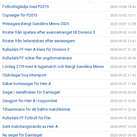
Fotbollsglädje med P2019
2025-10-04 18:46
Cupseger för P2013
2025-10-02 13:11
Pristagare Bengt Sandéns Minne 2025
2025-10-01 12:38
Röster från spelare efter avancemanget till Division 3
2025-09-30 14:59
Röster från ledarstaben efter seriesegern
2025-09-30 13:41
Kulladals FF Herr A klara för Division 3
2025-09-27 21:29
Kulladals FF söker fler ungdomstränare
2025-09-25 20:39
Lördag 27/9 med A-lagsmatch och Bengt Sandéns Minne
2025-09-24 19:28
Clubdagar hos Intersport
2025-09-22 11:42
Säker bortaseger för Herr A
2025-09-21 11:06
Seger i seriefinalen för Damlaget
2025-09-20 20:53
Oavgjort för Herr A i toppmötet
2025-09-13 16:01
Tillsammans för ett bättre matchklimat
2025-09-12 22:46
Kulladals FF Fotboll för Fler
2025-09-10 20:03
Sent matchavgörande av Herr A
2025-09-07 10:03
Ny seger för Damlaget
2025-09-07 09:45