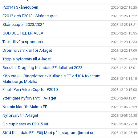
P2014 i Skånecupen
2023-12-27 18:25
F2012 och F2013 i Skånecupen
2023-12-26 19:22
Skånecupen 2023/2024
2023-12-25 13:21
GOD JUL TILL ER ALLA
2023-12-24 10:35
Tack till våra sponsorer
2023-12-23 19:33
Drömförvärv klar för A-laget
2023-12-22 17:09
Trippla nyförvärv till A-laget
2023-12-21 22:33
Resultat Dragning Kulladals FF Jullotteri 2023
2023-12-21 13:01
Köp era Jul-Bingolotter av Kulladals FF vid ICA Kvantum
2023-12-13 16:10
Malmborgs Mobilia
Final i Per i Viken Cup för P2010
2023-12-10 17:03
Ytterligare nyförvärv till A-laget
2023-12-08 19:01
Nermin klar för Malmö FF
2023-12-06 20:59
Nyförvärv till A-laget
2023-12-05 22:35
Fin cupinsats av P2015 Vit
2023-12-02 22:18
Stöd Kulladals FF - Följ Miixi på Instagram @miixi.se
2023-12-01 23:49