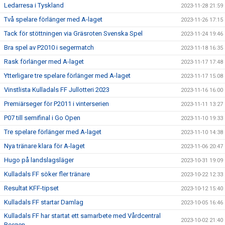
Ledarresa i Tyskland
2023-11-28 21:59
Två spelare förlänger med A-laget
2023-11-26 17:15
Tack för stöttningen via Gräsroten Svenska Spel
2023-11-24 19:46
Bra spel av P2010 i segermatch
2023-11-18 16:35
Rask förlänger med A-laget
2023-11-17 17:48
Ytterligare tre spelare förlänger med A-laget
2023-11-17 15:08
Vinstlista Kulladals FF Jullotteri 2023
2023-11-16 16:00
Premiärseger för P2011 i vinterserien
2023-11-11 13:27
P07 till semifinal i Go Open
2023-11-10 19:33
Tre spelare förlänger med A-laget
2023-11-10 14:38
Nya tränare klara för A-laget
2023-11-06 20:47
Hugo på landslagsläger
2023-10-31 19:09
Kulladals FF söker fler tränare
2023-10-22 12:33
Resultat KFF-tipset
2023-10-12 15:40
Kulladals FF startar Damlag
2023-10-05 16:46
Kulladals FF har startat ett samarbete med Vårdcentral
2023-10-02 21:40
Borgen