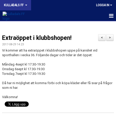
KULLADALS FF
LOGGA IN
HEM
Extraöppet i klubbshopen!
OM KLUBBEN
<
>
2017-08-29 14:23
NYHETER
Vi kommer att ha extraöppet i klubbshopen uppe på kansliet vid
sporthallen i vecka 36. Följande dagar och tider är det öppet:
KONTAKT
Måndag 4sept kl 17.30-19.30
Onsdag 6sept kl 17.30-19.30
INFORMATION MED POLICY
Torsdag 7sept kl 17.30-19.30
DOKUMENT
Då har ni möjlighet att komma förbi och köpa kläder eller få svar på frågor
som ni har.
BILDGALLERI
Välkomna!
MATCHER
INBETALNING