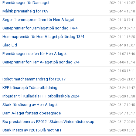
Premiärseger för Damlaget
2024-04-14 19:57
Målrik premiärhelg för P09
2024-04-14 18:10
Seger i hemmapremiären för Herr A-laget
2024-04-13 17:41
Seriepremiär för Damlaget på söndag 14/4
2024-04-13 07:17
Hemmapremiär för Herr A-laget på lördag 13/4
2024-04-11 15:25
Glad Eid
2024-04-10 13:07
Premiärseger i serien för Herr A-laget
2024-04-07 18:46
Seriepremiär för Herr A-laget på söndag 7/4
2024-04-04 15:14
2024-04-03 13:11
Roligt matchsammandrag för P2017
2024-03-24 21:07
KFF-tränare på Tränarutbildning
2024-03-24 14:47
Inbjudan till Kulladals FF Fotbollsskola 2024
2024-03-20 15:38
Stark försäsong av Herr A-laget
2024-03-17 10:45
Dam A-laget fortsatt obesegrade
2024-03-17 10:17
Bra prestationer av P2012 i Skånes Vintermästerskap
2024-03-17 09:54
Stark insats av P2015 Blå mot MFF
2024-03-09 16:51