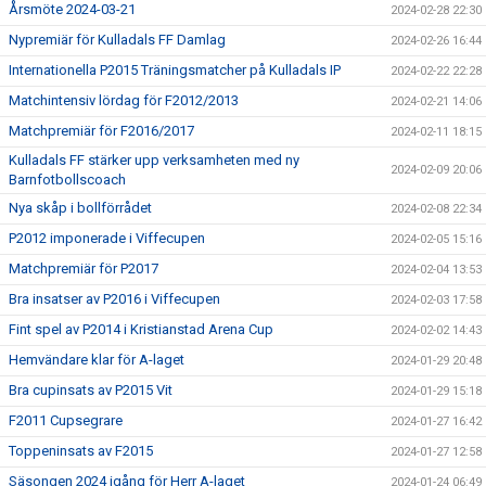
Årsmöte 2024-03-21
2024-02-28 22:30
Nypremiär för Kulladals FF Damlag
2024-02-26 16:44
Internationella P2015 Träningsmatcher på Kulladals IP
2024-02-22 22:28
Matchintensiv lördag för F2012/2013
2024-02-21 14:06
Matchpremiär för F2016/2017
2024-02-11 18:15
Kulladals FF stärker upp verksamheten med ny
2024-02-09 20:06
Barnfotbollscoach
Nya skåp i bollförrådet
2024-02-08 22:34
P2012 imponerade i Viffecupen
2024-02-05 15:16
Matchpremiär för P2017
2024-02-04 13:53
Bra insatser av P2016 i Viffecupen
2024-02-03 17:58
Fint spel av P2014 i Kristianstad Arena Cup
2024-02-02 14:43
Hemvändare klar för A-laget
2024-01-29 20:48
Bra cupinsats av P2015 Vit
2024-01-29 15:18
F2011 Cupsegrare
2024-01-27 16:42
Toppeninsats av F2015
2024-01-27 12:58
Säsongen 2024 igång för Herr A-laget
2024-01-24 06:49