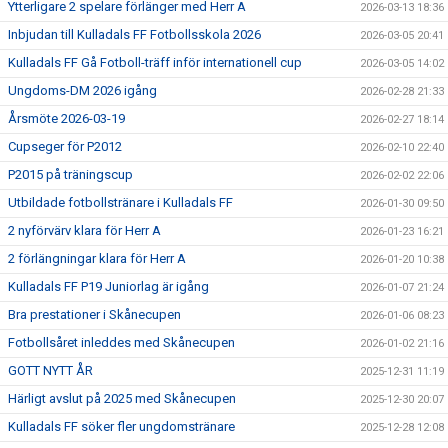
Ytterligare 2 spelare förlänger med Herr A
2026-03-13 18:36
Inbjudan till Kulladals FF Fotbollsskola 2026
2026-03-05 20:41
Kulladals FF Gå Fotboll-träff inför internationell cup
2026-03-05 14:02
Ungdoms-DM 2026 igång
2026-02-28 21:33
Årsmöte 2026-03-19
2026-02-27 18:14
Cupseger för P2012
2026-02-10 22:40
P2015 på träningscup
2026-02-02 22:06
Utbildade fotbollstränare i Kulladals FF
2026-01-30 09:50
2 nyförvärv klara för Herr A
2026-01-23 16:21
2 förlängningar klara för Herr A
2026-01-20 10:38
Kulladals FF P19 Juniorlag är igång
2026-01-07 21:24
Bra prestationer i Skånecupen
2026-01-06 08:23
Fotbollsåret inleddes med Skånecupen
2026-01-02 21:16
GOTT NYTT ÅR
2025-12-31 11:19
Härligt avslut på 2025 med Skånecupen
2025-12-30 20:07
Kulladals FF söker fler ungdomstränare
2025-12-28 12:08