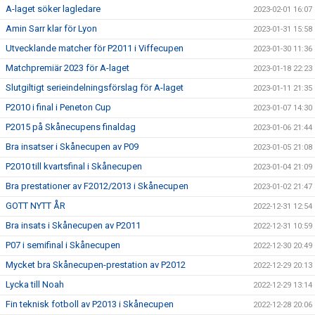
A-laget söker lagledare
2023-02-01 16:07
Amin Sarr klar för Lyon
2023-01-31 15:58
Utvecklande matcher för P2011 i Viffecupen
2023-01-30 11:36
Matchpremiär 2023 för A-laget
2023-01-18 22:23
Slutgiltigt serieindelningsförslag för A-laget
2023-01-11 21:35
P2010 i final i Peneton Cup
2023-01-07 14:30
P2015 på Skånecupens finaldag
2023-01-06 21:44
Bra insatser i Skånecupen av P09
2023-01-05 21:08
P2010 till kvartsfinal i Skånecupen
2023-01-04 21:09
Bra prestationer av F2012/2013 i Skånecupen
2023-01-02 21:47
GOTT NYTT ÅR
2022-12-31 12:54
Bra insats i Skånecupen av P2011
2022-12-31 10:59
P07 i semifinal i Skånecupen
2022-12-30 20:49
Mycket bra Skånecupen-prestation av P2012
2022-12-29 20:13
Lycka till Noah
2022-12-29 13:14
Fin teknisk fotboll av P2013 i Skånecupen
2022-12-28 20:06