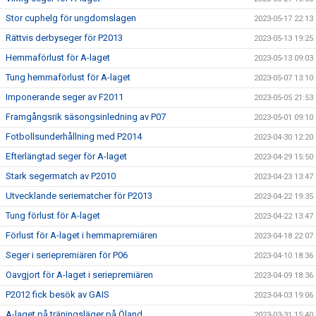
Stor cuphelg för ungdomslagen
2023-05-17 22:13
Rättvis derbyseger för P2013
2023-05-13 19:25
Hemmaförlust för A-laget
2023-05-13 09:03
Tung hemmaförlust för A-laget
2023-05-07 13:10
Imponerande seger av F2011
2023-05-05 21:53
Framgångsrik säsongsinledning av P07
2023-05-01 09:10
Fotbollsunderhållning med P2014
2023-04-30 12:20
Efterlängtad seger för A-laget
2023-04-29 15:50
Stark segermatch av P2010
2023-04-23 13:47
Utvecklande seriematcher för P2013
2023-04-22 19:35
Tung förlust för A-laget
2023-04-22 13:47
Förlust för A-laget i hemmapremiären
2023-04-18 22:07
Seger i seriepremiären för P06
2023-04-10 18:36
Oavgjort för A-laget i seriepremiären
2023-04-09 18:36
P2012 fick besök av GAIS
2023-04-03 19:06
A-laget på träningsläger på Öland
2023-03-31 15:40