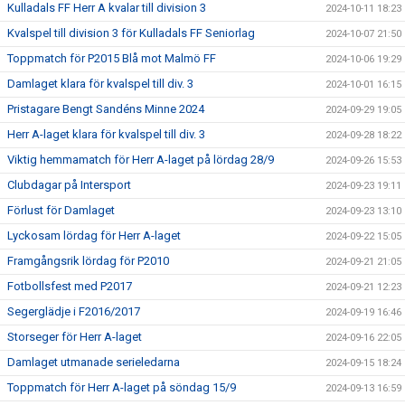
Kulladals FF Herr A kvalar till division 3
2024-10-11 18:23
Kvalspel till division 3 för Kulladals FF Seniorlag
2024-10-07 21:50
Toppmatch för P2015 Blå mot Malmö FF
2024-10-06 19:29
Damlaget klara för kvalspel till div. 3
2024-10-01 16:15
Pristagare Bengt Sandéns Minne 2024
2024-09-29 19:05
Herr A-laget klara för kvalspel till div. 3
2024-09-28 18:22
Viktig hemmamatch för Herr A-laget på lördag 28/9
2024-09-26 15:53
Clubdagar på Intersport
2024-09-23 19:11
Förlust för Damlaget
2024-09-23 13:10
Lyckosam lördag för Herr A-laget
2024-09-22 15:05
Framgångsrik lördag för P2010
2024-09-21 21:05
Fotbollsfest med P2017
2024-09-21 12:23
Segerglädje i F2016/2017
2024-09-19 16:46
Storseger för Herr A-laget
2024-09-16 22:05
Damlaget utmanade serieledarna
2024-09-15 18:24
Toppmatch för Herr A-laget på söndag 15/9
2024-09-13 16:59