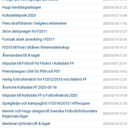
Hugo landslagsuttagen
2023-03-28 21:22
Kulladalstipset 2023
2023-03-27 16:36
Flera straffdramer i helgens vinterserier
2023-03-26 17:45
Skön derbyseger för F2011
2023-03-20 13:27
Fortsatt stark utveckling i P2011
2023-03-19 20:26
P2010 till final i Skånes Vintermästerskap
2023-03-18 14:27
Återvändare till A-laget
2023-03-09 21:35
Inbjudan till Fotboll för Flickor i Kulladals FF
2023-03-07 20:47
Premiärsegrar i DM för P09 och P07
2023-03-05 19:42
Härlig fotbollsmatch för F2012/2013 mot Malmö FF
2023-03-04 12:31
Årsmöte Kulladals FF 2023-03-16
2023-02-22 20:55
Inbjudan till Kulladals FF:s Fotbollsskola 2023
2023-02-19 19:58
Spelglädje och kämpaglöd i F2014/2015 i Viffecupen
2023-02-06 21:30
Nermin och Hugo uttagna till Svenska Fotbollsförbundets
2023-02-03 13:47
Regionala läger
Meriterat nyförvärv till A-laget
2023-02-02 23:13