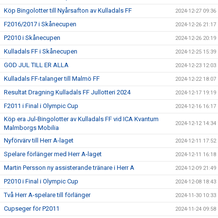
Köp Bingolotter till Nyårsafton av Kulladals FF
2024-12-27 09:36
F2016/2017 i Skånecupen
2024-12-26 21:17
P2010 i Skånecupen
2024-12-26 20:19
Kulladals FF i Skånecupen
2024-12-25 15:39
GOD JUL TILL ER ALLA
2024-12-23 12:03
Kulladals FF-talanger till Malmö FF
2024-12-22 18:07
Resultat Dragning Kulladals FF Jullotteri 2024
2024-12-17 19:19
F2011 i Final i Olympic Cup
2024-12-16 16:17
Köp era Jul-Bingolotter av Kulladals FF vid ICA Kvantum
2024-12-12 14:34
Malmborgs Mobilia
Nyförvärv till Herr A-laget
2024-12-11 17:52
Spelare förlänger med Herr A-laget
2024-12-11 16:18
Martin Persson ny assisterande tränare i Herr A
2024-12-09 21:49
P2010 i Final i Olympic Cup
2024-12-08 18:43
Två Herr A-spelare till förlänger
2024-11-30 10:33
Cupseger för P2011
2024-11-24 09:58