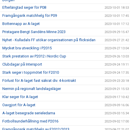
Efterlängtad seger för P08
2023-10-01 18:53
Framgångsrik matchhelg för P09
2023-10-01 17:45
Bottennapp av A-laget
2023-10-01 17:12
Pristagare Bengt Sandéns Minne 2023
2023-09-29 15:47
Nyhet - Kulladals FF utökar organisationen på flicksidan
2023-09-27 21:42
Mycket bra utveckling i P2015
2023-09-27 13:04
Stark prestation av P2012 i Nordic Cup
2023-09-26 13:03
Clubdagar på Intersport
2023-09-24 19:11
Stark seger i toppmötet för F2010
2023-09-24 17:35
Förlust för A-laget fast säkrat div. 4-kontrakt
2023-09-23 20:18
Nermin på regionalt landslagsläger
2023-09-21 15:53
Klar seger för A-laget
2023-09-17 10:42
Oavgjort för A-laget
2023-09-09 16:06
A-laget besegrade serieledarna
2023-09-03 15:34
Fotbollsunderhållning med P2016
2023-09-02 17:00
Framgångsrik matchhelg av F2012/2013
2023-08-27 21:07