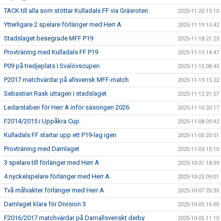
TACK till alla som stöttar Kulladals FF via Gräsroten
2025-11-20 15:10
Ytterligare 2 spelare förlänger med Herr A
2025-11-19 15:42
Stadslaget besegrade MFF P19
2025-11-18 21:23
Provträning med Kulladals FF P19
2025-11-15 14:47
P09 på tredjeplats i Svalövscupen
2025-11-15 08:45
P2017 matchvärdar på allsvensk MFF-match
2025-11-13 15:22
Sebastian Rask uttagen i stadslaget
2025-11-12 21:57
Ledarstaben för Herr A inför säsongen 2026
2025-11-10 20:17
F2014/2015 i Uppåkra Cup
2025-11-08 09:42
Kulladals FF startar upp ett P19-lag igen
2025-11-05 20:51
Provträning med Damlaget
2025-11-03 15:10
3 spelare till förlänger med Herr A
2025-10-31 18:39
4 nyckelspelare förlänger med Herr A
2025-10-25 09:01
Två målvakter förlänger med Herr A
2025-10-07 20:35
Damlaget klara för Division 3
2025-10-05 16:00
F2016/2017 matchvärdar på Damallsvenskt derby
2025-10-05 11:10