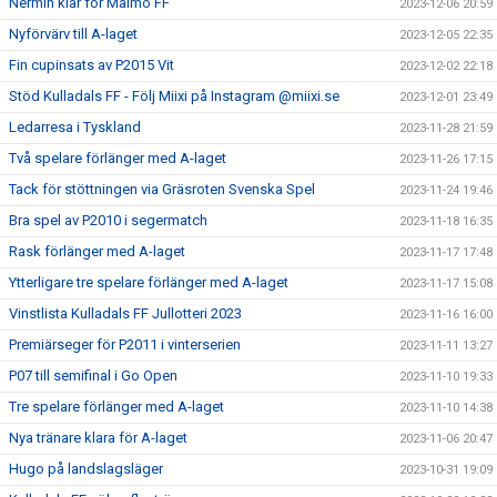
Nermin klar för Malmö FF
2023-12-06 20:59
Nyförvärv till A-laget
2023-12-05 22:35
Fin cupinsats av P2015 Vit
2023-12-02 22:18
Stöd Kulladals FF - Följ Miixi på Instagram @miixi.se
2023-12-01 23:49
Ledarresa i Tyskland
2023-11-28 21:59
Två spelare förlänger med A-laget
2023-11-26 17:15
Tack för stöttningen via Gräsroten Svenska Spel
2023-11-24 19:46
Bra spel av P2010 i segermatch
2023-11-18 16:35
Rask förlänger med A-laget
2023-11-17 17:48
Ytterligare tre spelare förlänger med A-laget
2023-11-17 15:08
Vinstlista Kulladals FF Jullotteri 2023
2023-11-16 16:00
Premiärseger för P2011 i vinterserien
2023-11-11 13:27
P07 till semifinal i Go Open
2023-11-10 19:33
Tre spelare förlänger med A-laget
2023-11-10 14:38
Nya tränare klara för A-laget
2023-11-06 20:47
Hugo på landslagsläger
2023-10-31 19:09