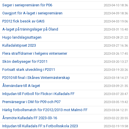
Seger i seriepremiären för P06
2023-04-10 18:36
Oavgjort för A-laget i seriepremiären
2023-04-09 18:36
P2012 fick besök av GAIS
2023-04-03 19:06
A-laget på träningsläger på Öland
2023-03-31 15:40
Hugo landslagsuttagen
2023-03-28 21:22
Kulladalstipset 2023
2023-03-27 16:36
Flera straffdramer i helgens vinterserier
2023-03-26 17:45
Skön derbyseger för F2011
2023-03-20 13:27
Fortsatt stark utveckling i P2011
2023-03-19 20:26
P2010 till final i Skånes Vintermästerskap
2023-03-18 14:27
Återvändare till A-laget
2023-03-09 21:35
Inbjudan till Fotboll för Flickor i Kulladals FF
2023-03-07 20:47
Premiärsegrar i DM för P09 och P07
2023-03-05 19:42
Härlig fotbollsmatch för F2012/2013 mot Malmö FF
2023-03-04 12:31
Årsmöte Kulladals FF 2023-03-16
2023-02-22 20:55
Inbjudan till Kulladals FF:s Fotbollsskola 2023
2023-02-19 19:58