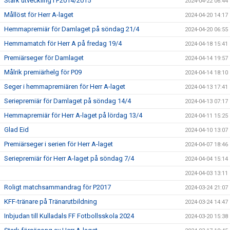
Stark utveckling i F2014/2015
2024-04-22 06:44
Mållöst för Herr A-laget
2024-04-20 14:17
Hemmapremiär för Damlaget på söndag 21/4
2024-04-20 06:55
Hemmamatch för Herr A på fredag 19/4
2024-04-18 15:41
Premiärseger för Damlaget
2024-04-14 19:57
Målrik premiärhelg för P09
2024-04-14 18:10
Seger i hemmapremiären för Herr A-laget
2024-04-13 17:41
Seriepremiär för Damlaget på söndag 14/4
2024-04-13 07:17
Hemmapremiär för Herr A-laget på lördag 13/4
2024-04-11 15:25
Glad Eid
2024-04-10 13:07
Premiärseger i serien för Herr A-laget
2024-04-07 18:46
Seriepremiär för Herr A-laget på söndag 7/4
2024-04-04 15:14
2024-04-03 13:11
Roligt matchsammandrag för P2017
2024-03-24 21:07
KFF-tränare på Tränarutbildning
2024-03-24 14:47
Inbjudan till Kulladals FF Fotbollsskola 2024
2024-03-20 15:38