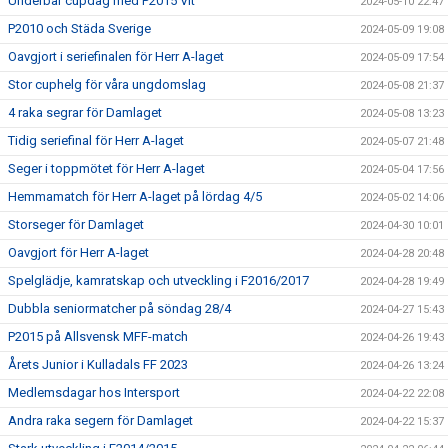
Underbar cupdag med P2015 Vit
2024-05-10 22:47
P2010 och Städa Sverige
2024-05-09 19:08
Oavgjort i seriefinalen för Herr A-laget
2024-05-09 17:54
Stor cuphelg för våra ungdomslag
2024-05-08 21:37
4 raka segrar för Damlaget
2024-05-08 13:23
Tidig seriefinal för Herr A-laget
2024-05-07 21:48
Seger i toppmötet för Herr A-laget
2024-05-04 17:56
Hemmamatch för Herr A-laget på lördag 4/5
2024-05-02 14:06
Storseger för Damlaget
2024-04-30 10:01
Oavgjort för Herr A-laget
2024-04-28 20:48
Spelglädje, kamratskap och utveckling i F2016/2017
2024-04-28 19:49
Dubbla seniormatcher på söndag 28/4
2024-04-27 15:43
P2015 på Allsvensk MFF-match
2024-04-26 19:43
Årets Junior i Kulladals FF 2023
2024-04-26 13:24
Medlemsdagar hos Intersport
2024-04-22 22:08
Andra raka segern för Damlaget
2024-04-22 15:37