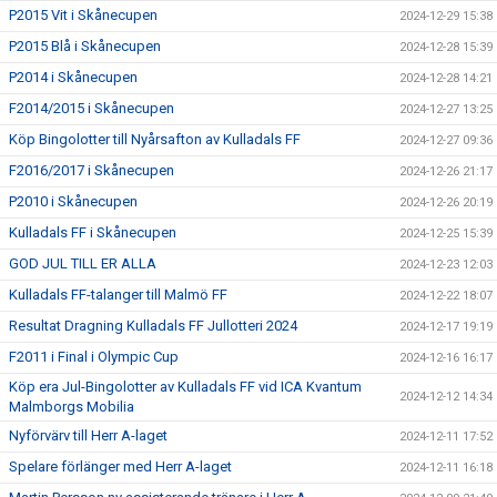
P2015 Vit i Skånecupen
2024-12-29 15:38
P2015 Blå i Skånecupen
2024-12-28 15:39
P2014 i Skånecupen
2024-12-28 14:21
F2014/2015 i Skånecupen
2024-12-27 13:25
Köp Bingolotter till Nyårsafton av Kulladals FF
2024-12-27 09:36
F2016/2017 i Skånecupen
2024-12-26 21:17
P2010 i Skånecupen
2024-12-26 20:19
Kulladals FF i Skånecupen
2024-12-25 15:39
GOD JUL TILL ER ALLA
2024-12-23 12:03
Kulladals FF-talanger till Malmö FF
2024-12-22 18:07
Resultat Dragning Kulladals FF Jullotteri 2024
2024-12-17 19:19
F2011 i Final i Olympic Cup
2024-12-16 16:17
Köp era Jul-Bingolotter av Kulladals FF vid ICA Kvantum
2024-12-12 14:34
Malmborgs Mobilia
Nyförvärv till Herr A-laget
2024-12-11 17:52
Spelare förlänger med Herr A-laget
2024-12-11 16:18