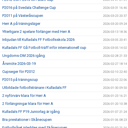
P2016 på Svedala Challenge Cup
2026-03-31 16:46
P2011 på Västeråscupen
2026-03-23 20:37
Herr A på träningsläger
2026-03-20 09:24
Ytterligare 2 spelare förlänger med Herr A
2026-03-13 18:36
Inbjudan till Kulladals FF Fotbollsskola 2026
2026-03-05 20:41
Kulladals FF Gå Fotboll-träff inför internationell cup
2026-03-05 14:02
Ungdoms-DM 2026 igång
2026-02-28 21:33
Årsmöte 2026-03-19
2026-02-27 18:14
Cupseger för P2012
2026-02-10 22:40
P2015 på träningscup
2026-02-02 22:06
Utbildade fotbollstränare i Kulladals FF
2026-01-30 09:50
2 nyförvärv klara för Herr A
2026-01-23 16:21
2 förlängningar klara för Herr A
2026-01-20 10:38
Kulladals FF P19 Juniorlag är igång
2026-01-07 21:24
Bra prestationer i Skånecupen
2026-01-06 08:23
Fotbollsåret inleddes med Skånecupen
2026-01-02 21:16