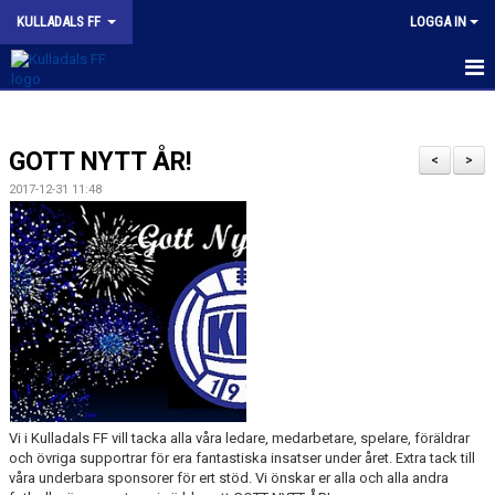
KULLADALS FF
LOGGA IN
HEM
GOTT NYTT ÅR!
OM KLUBBEN
<
>
2017-12-31 11:48
NYHETER
KONTAKT
INFORMATION MED POLICY
DOKUMENT
BILDGALLERI
Vi i Kulladals FF vill tacka alla våra ledare, medarbetare, spelare, föräldrar
MATCHER
och övriga supportrar för era fantastiska insatser under året. Extra tack till
våra underbara sponsorer för ert stöd. Vi önskar er alla och alla andra
INBETALNING