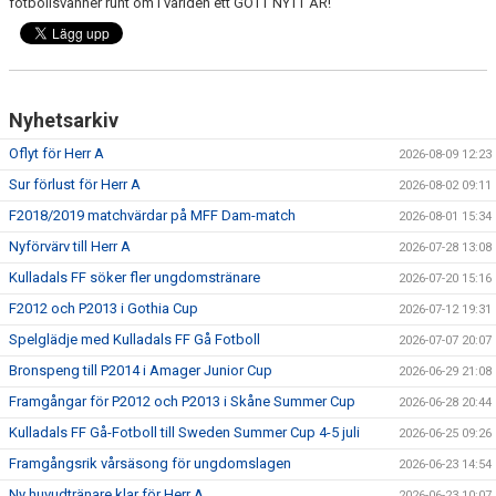
fotbollsvänner runt om i världen ett GOTT NYTT ÅR!
PROFILKLÄDER
KFF FACEBOOK
Nyhetsarkiv
KFF INSTAGRAM
Oflyt för Herr A
2026-08-09 12:23
Sur förlust för Herr A
2026-08-02 09:11
MEDLEM INTRESSEANMÄLAN
F2018/2019 matchvärdar på MFF Dam-match
2026-08-01 15:34
Nyförvärv till Herr A
2026-07-28 13:08
Kulladals FF söker fler ungdomstränare
2026-07-20 15:16
F2012 och P2013 i Gothia Cup
2026-07-12 19:31
Spelglädje med Kulladals FF Gå Fotboll
2026-07-07 20:07
Bronspeng till P2014 i Amager Junior Cup
2026-06-29 21:08
Framgångar för P2012 och P2013 i Skåne Summer Cup
2026-06-28 20:44
Kulladals FF Gå-Fotboll till Sweden Summer Cup 4-5 juli
2026-06-25 09:26
Framgångsrik vårsäsong för ungdomslagen
2026-06-23 14:54
Ny huvudtränare klar för Herr A
2026-06-23 10:07