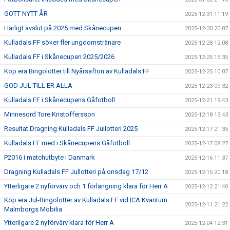
GOTT NYTT ÅR
2025-12-31 11:19
Härligt avslut på 2025 med Skånecupen
2025-12-30 20:07
Kulladals FF söker fler ungdomstränare
2025-12-28 12:08
Kulladals FF i Skånecupen 2025/2026
2025-12-25 15:35
Köp era Bingolotter till Nyårsafton av Kulladals FF
2025-12-25 10:07
GOD JUL TILL ER ALLA
2025-12-23 09:32
Kulladals FF i Skånecupens Gåfotboll
2025-12-21 19:43
Minnesord Tore Kristoffersson
2025-12-18 13:43
Resultat Dragning Kulladals FF Jullotteri 2025
2025-12-17 21:35
Kulladals FF med i Skånecupens Gåfotboll
2025-12-17 08:27
P2016 i matchutbyte i Danmark
2025-12-16 11:37
Dragning Kulladals FF Jullotteri på onsdag 17/12
2025-12-15 20:18
Ytterligare 2 nyförvärv och 1 förlängning klara för Herr A
2025-12-12 21:40
Köp era Jul-Bingolotter av Kulladals FF vid ICA Kvantum
2025-12-11 21:22
Malmborgs Mobilia
Ytterligare 2 nyförvärv klara för Herr A
2025-12-04 12:31