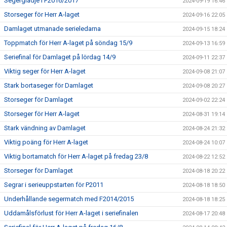
Segerglädje i F2016/2017
2024-09-19 16:46
Storseger för Herr A-laget
2024-09-16 22:05
Damlaget utmanade serieledarna
2024-09-15 18:24
Toppmatch för Herr A-laget på söndag 15/9
2024-09-13 16:59
Seriefinal för Damlaget på lördag 14/9
2024-09-11 22:37
Viktig seger för Herr A-laget
2024-09-08 21:07
Stark bortaseger för Damlaget
2024-09-08 20:27
Storseger för Damlaget
2024-09-02 22:24
Storseger för Herr A-laget
2024-08-31 19:14
Stark vändning av Damlaget
2024-08-24 21:32
Viktig poäng för Herr A-laget
2024-08-24 10:07
Viktig bortamatch för Herr A-laget på fredag 23/8
2024-08-22 12:52
Storseger för Damlaget
2024-08-18 20:22
Segrar i serieuppstarten för P2011
2024-08-18 18:50
Underhållande segermatch med F2014/2015
2024-08-18 18:25
Uddamålsförlust för Herr A-laget i seriefinalen
2024-08-17 20:48