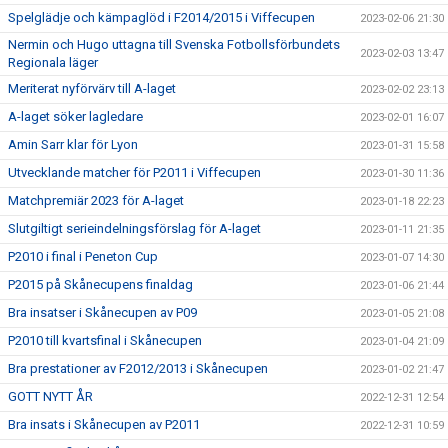
Spelglädje och kämpaglöd i F2014/2015 i Viffecupen
2023-02-06 21:30
Nermin och Hugo uttagna till Svenska Fotbollsförbundets
2023-02-03 13:47
Regionala läger
Meriterat nyförvärv till A-laget
2023-02-02 23:13
A-laget söker lagledare
2023-02-01 16:07
Amin Sarr klar för Lyon
2023-01-31 15:58
Utvecklande matcher för P2011 i Viffecupen
2023-01-30 11:36
Matchpremiär 2023 för A-laget
2023-01-18 22:23
Slutgiltigt serieindelningsförslag för A-laget
2023-01-11 21:35
P2010 i final i Peneton Cup
2023-01-07 14:30
P2015 på Skånecupens finaldag
2023-01-06 21:44
Bra insatser i Skånecupen av P09
2023-01-05 21:08
P2010 till kvartsfinal i Skånecupen
2023-01-04 21:09
Bra prestationer av F2012/2013 i Skånecupen
2023-01-02 21:47
GOTT NYTT ÅR
2022-12-31 12:54
Bra insats i Skånecupen av P2011
2022-12-31 10:59