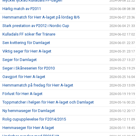
Mycket lyckad Kulladals FF-dagen
2024-06-08 22:22
Härlig match av P2011
2024-06-08 08:38
Hemmamatch för Herr A-laget på lördag 8/6
2024-06-07 23:36
Stark prestation av P2012 i Nordic Cup
2024-06-04 21:33
Kulladals FF söker fler Tränare
2024-06-02 17:02
Sen kvittering för Damlaget
2024-06-01 22:37
Viktig seger för Herr A-laget
2024-05-31 23:17
Seger för Damlaget
2024-05-27 13:27
Seger i Skåneserien för P2010
2024-05-25 19:29
Oavgjort för Herr A-laget
2024-05-25 16:04
Hemmamatch på fredag för Herr A-laget
2024-05-23 13:09
Förlust för Herr A-laget
2024-05-19 19:19
Toppmatcher i helgen för Herr A-laget och Damlaget
2024-05-16 00:25
Ny hemmaseger för Damlaget
2024-05-12 20:17
Rolig cupupplevelse för F2014/2015
2024-05-12 11:09
Hemmaseger för Herr A-laget
2024-05-11 18:45