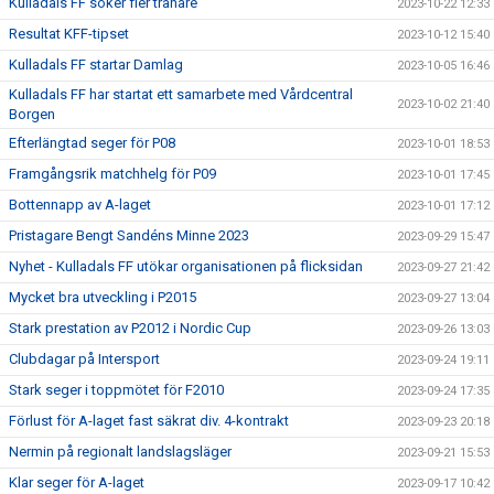
Kulladals FF söker fler tränare
2023-10-22 12:33
Resultat KFF-tipset
2023-10-12 15:40
Kulladals FF startar Damlag
2023-10-05 16:46
Kulladals FF har startat ett samarbete med Vårdcentral
2023-10-02 21:40
Borgen
Efterlängtad seger för P08
2023-10-01 18:53
Framgångsrik matchhelg för P09
2023-10-01 17:45
Bottennapp av A-laget
2023-10-01 17:12
Pristagare Bengt Sandéns Minne 2023
2023-09-29 15:47
Nyhet - Kulladals FF utökar organisationen på flicksidan
2023-09-27 21:42
Mycket bra utveckling i P2015
2023-09-27 13:04
Stark prestation av P2012 i Nordic Cup
2023-09-26 13:03
Clubdagar på Intersport
2023-09-24 19:11
Stark seger i toppmötet för F2010
2023-09-24 17:35
Förlust för A-laget fast säkrat div. 4-kontrakt
2023-09-23 20:18
Nermin på regionalt landslagsläger
2023-09-21 15:53
Klar seger för A-laget
2023-09-17 10:42