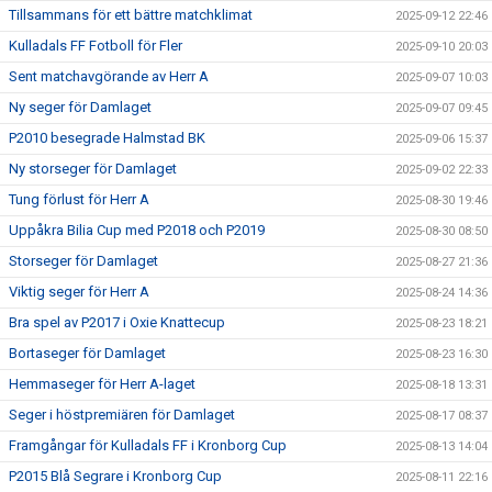
Tillsammans för ett bättre matchklimat
2025-09-12 22:46
Kulladals FF Fotboll för Fler
2025-09-10 20:03
Sent matchavgörande av Herr A
2025-09-07 10:03
Ny seger för Damlaget
2025-09-07 09:45
P2010 besegrade Halmstad BK
2025-09-06 15:37
Ny storseger för Damlaget
2025-09-02 22:33
Tung förlust för Herr A
2025-08-30 19:46
Uppåkra Bilia Cup med P2018 och P2019
2025-08-30 08:50
Storseger för Damlaget
2025-08-27 21:36
Viktig seger för Herr A
2025-08-24 14:36
Bra spel av P2017 i Oxie Knattecup
2025-08-23 18:21
Bortaseger för Damlaget
2025-08-23 16:30
Hemmaseger för Herr A-laget
2025-08-18 13:31
Seger i höstpremiären för Damlaget
2025-08-17 08:37
Framgångar för Kulladals FF i Kronborg Cup
2025-08-13 14:04
P2015 Blå Segrare i Kronborg Cup
2025-08-11 22:16