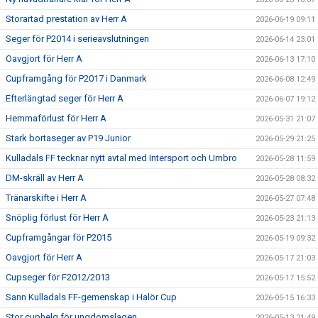
Storartad prestation av Herr A
2026-06-19 09:11
Seger för P2014 i serieavslutningen
2026-06-14 23:01
Oavgjort för Herr A
2026-06-13 17:10
Cupframgång för P2017 i Danmark
2026-06-08 12:49
Efterlängtad seger för Herr A
2026-06-07 19:12
Hemmaförlust för Herr A
2026-05-31 21:07
Stark bortaseger av P19 Junior
2026-05-29 21:25
Kulladals FF tecknar nytt avtal med Intersport och Umbro
2026-05-28 11:59
DM-skräll av Herr A
2026-05-28 08:32
Tränarskifte i Herr A
2026-05-27 07:48
Snöplig förlust för Herr A
2026-05-23 21:13
Cupframgångar för P2015
2026-05-19 09:32
Oavgjort för Herr A
2026-05-17 21:03
Cupseger för F2012/2013
2026-05-17 15:52
Sann Kulladals FF-gemenskap i Halör Cup
2026-05-15 16:33
Stor cuphelg för ungdomslagen
2026-05-13 21:49