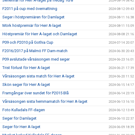
Seriefinal för Herr A-laget på fredag 16/8
2024-08-14 08:42
F2011 på cup med övernattning
2024-08-12 09:43
Seger i höstpremiären för Damlaget
2024-08-11 16:38
Mörk höstpremiär för Herr A-laget
2024-08-11 15:09
Höstpremiär för Herr A-laget och Damlaget
2024-08-08 21:16
P09 och P2010 på Gothia Cup
2024-07-14 20:07
F2016/2017 på Malmö FF Dam-match
2024-06-30 20:43
P09 avslutade vårsäsongen med seger
2024-06-23 16:01
Trist förlust för Herr A-laget
2024-06-21 17:39
Vårsäsongen sista match för Herr A-laget
2024-06-20 11:52
Skön seger för Herr A-laget
2024-06-15 14:17
Framgångar över sundet för P2015 Blå
2024-06-14 23:19
Vårsäsongen sista hemmamatch för Herr A-laget
2024-06-13 16:10
Foto Kulladals FF-dagen
2024-06-12 13:49
Seger för Damlaget
2024-06-10 22:37
Seger för Herr A-laget
2024-06-09 18:39