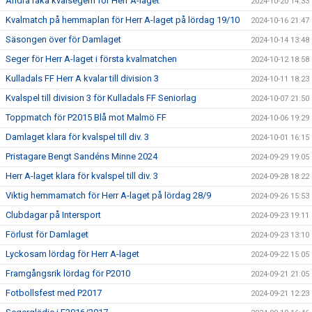
Andra raka kvalsegern för Herr A-laget
2024-10-20 14:33
Kvalmatch på hemmaplan för Herr A-laget på lördag 19/10
2024-10-16 21:47
Säsongen över för Damlaget
2024-10-14 13:48
Seger för Herr A-laget i första kvalmatchen
2024-10-12 18:58
Kulladals FF Herr A kvalar till division 3
2024-10-11 18:23
Kvalspel till division 3 för Kulladals FF Seniorlag
2024-10-07 21:50
Toppmatch för P2015 Blå mot Malmö FF
2024-10-06 19:29
Damlaget klara för kvalspel till div. 3
2024-10-01 16:15
Pristagare Bengt Sandéns Minne 2024
2024-09-29 19:05
Herr A-laget klara för kvalspel till div. 3
2024-09-28 18:22
Viktig hemmamatch för Herr A-laget på lördag 28/9
2024-09-26 15:53
Clubdagar på Intersport
2024-09-23 19:11
Förlust för Damlaget
2024-09-23 13:10
Lyckosam lördag för Herr A-laget
2024-09-22 15:05
Framgångsrik lördag för P2010
2024-09-21 21:05
Fotbollsfest med P2017
2024-09-21 12:23