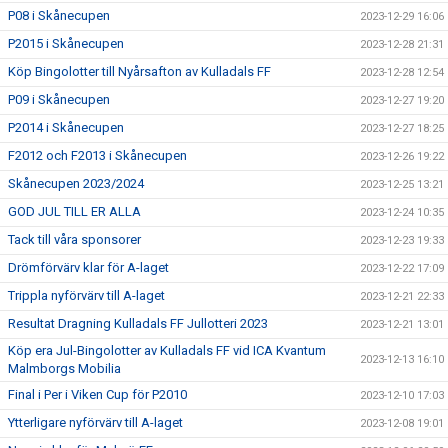
P08 i Skånecupen
2023-12-29 16:06
P2015 i Skånecupen
2023-12-28 21:31
Köp Bingolotter till Nyårsafton av Kulladals FF
2023-12-28 12:54
P09 i Skånecupen
2023-12-27 19:20
P2014 i Skånecupen
2023-12-27 18:25
F2012 och F2013 i Skånecupen
2023-12-26 19:22
Skånecupen 2023/2024
2023-12-25 13:21
GOD JUL TILL ER ALLA
2023-12-24 10:35
Tack till våra sponsorer
2023-12-23 19:33
Drömförvärv klar för A-laget
2023-12-22 17:09
Trippla nyförvärv till A-laget
2023-12-21 22:33
Resultat Dragning Kulladals FF Jullotteri 2023
2023-12-21 13:01
Köp era Jul-Bingolotter av Kulladals FF vid ICA Kvantum
2023-12-13 16:10
Malmborgs Mobilia
Final i Per i Viken Cup för P2010
2023-12-10 17:03
Ytterligare nyförvärv till A-laget
2023-12-08 19:01