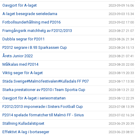
Oavgjort för A-laget
2023-09-09 16:06
A-laget besegrade serieledarna
2023-09-03 15:34
Fotbollsunderhållning med P2016
2023-09-02 17:00
Framgångsrik matchhelg av F2012/2013
2023-08-27 21:07
Dubbla segrar för P2011
2023-08-26 21:34
P2012 segrare i B.93 Sparkassen Cup
2023-08-24 15:13
Årets Junior 2022
2023-08-21 07:41
Målkalas med P2014
2023-08-20 22:00
Viktig seger för A-laget
2023-08-19 20:33
Städa Sverige#Malmöfestivalen#Kulladals FF P07
2023-08-17 13:30
Starka prestationer av P2010 i Team Sportia Cup
2023-08-13 21:22
Oavgjort för A-laget i serieomstarten
2023-08-12 22:29
F2012/2013 imponerade i Sisters Football Cup
2023-07-08 13:39
P2014 spelade förmatcher till Malmö FF - Sirius
2023-07-02 16:24
Ställning Kulladalstipset
2023-06-29 20:39
Effektivt A-lag i bortaseger
2023-06-23 08:51