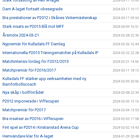
Stark försäsong av Herr A-laget
2024-03-17 10:45
Dam A-laget fortsatt obesegrade
2024-03-17 10:17
Bra prestationer av P2012 i Skånes Vintermästerskap
2024-03-17 09:54
Stark insats av P2015 Blå mot MFF
2024-03-09 16:51
Årsmöte 2024-03-21
2024-02-28 22:30
Nypremiär för Kulladals FF Damlag
2024-02-26 16:44
Internationella P2015 Träningsmatcher på Kulladals IP
2024-02-22 22:28
Matchintensiv lördag för F2012/2013
2024-02-21 14:06
Matchpremiär för F2016/2017
2024-02-11 18:15
Kulladals FF stärker upp verksamheten med ny
2024-02-09 20:06
Barnfotbollscoach
Nya skåp i bollförrådet
2024-02-08 22:34
P2012 imponerade i Viffecupen
2024-02-05 15:16
Matchpremiär för P2017
2024-02-04 13:53
Bra insatser av P2016 i Viffecupen
2024-02-03 17:58
Fint spel av P2014 i Kristianstad Arena Cup
2024-02-02 14:43
Hemvändare klar för A-laget
2024-01-29 20:48