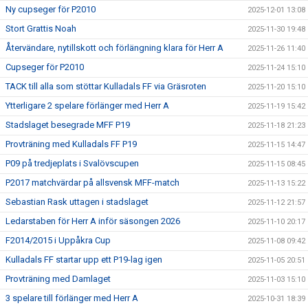
Ny cupseger för P2010
2025-12-01 13:08
Stort Grattis Noah
2025-11-30 19:48
Återvändare, nytillskott och förlängning klara för Herr A
2025-11-26 11:40
Cupseger för P2010
2025-11-24 15:10
TACK till alla som stöttar Kulladals FF via Gräsroten
2025-11-20 15:10
Ytterligare 2 spelare förlänger med Herr A
2025-11-19 15:42
Stadslaget besegrade MFF P19
2025-11-18 21:23
Provträning med Kulladals FF P19
2025-11-15 14:47
P09 på tredjeplats i Svalövscupen
2025-11-15 08:45
P2017 matchvärdar på allsvensk MFF-match
2025-11-13 15:22
Sebastian Rask uttagen i stadslaget
2025-11-12 21:57
Ledarstaben för Herr A inför säsongen 2026
2025-11-10 20:17
F2014/2015 i Uppåkra Cup
2025-11-08 09:42
Kulladals FF startar upp ett P19-lag igen
2025-11-05 20:51
Provträning med Damlaget
2025-11-03 15:10
3 spelare till förlänger med Herr A
2025-10-31 18:39