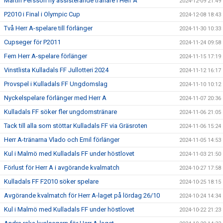
Martin Persson ny assisterande tränare i Herr A
2024-12-09 21:49
P2010 i Final i Olympic Cup
2024-12-08 18:43
Två Herr A-spelare till förlänger
2024-11-30 10:33
Cupseger för P2011
2024-11-24 09:58
Fem Herr A-spelare förlänger
2024-11-15 17:19
Vinstlista Kulladals FF Jullotteri 2024
2024-11-12 16:17
Provspel i Kulladals FF Ungdomslag
2024-11-10 10:12
Nyckelspelare förlänger med Herr A
2024-11-07 20:36
Kulladals FF söker fler ungdomstränare
2024-11-06 21:05
Tack till alla som stöttar Kulladals FF via Gräsroten
2024-11-06 15:24
Herr A-tränarna Vlado och Emil förlänger
2024-11-05 14:53
Kul i Malmö med Kulladals FF under höstlovet
2024-11-03 21:50
Förlust för Herr A i avgörande kvalmatch
2024-10-27 17:58
Kulladals FF F2010 söker spelare
2024-10-25 18:15
Avgörande kvalmatch för Herr A-laget på lördag 26/10
2024-10-24 14:34
Kul i Malmö med Kulladals FF under höstlovet
2024-10-22 21:23