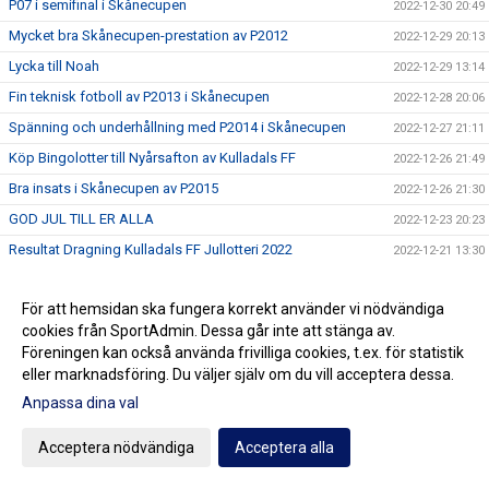
P07 i semifinal i Skånecupen
2022-12-30 20:49
Mycket bra Skånecupen-prestation av P2012
2022-12-29 20:13
Lycka till Noah
2022-12-29 13:14
Fin teknisk fotboll av P2013 i Skånecupen
2022-12-28 20:06
Spänning och underhållning med P2014 i Skånecupen
2022-12-27 21:11
Köp Bingolotter till Nyårsafton av Kulladals FF
2022-12-26 21:49
Bra insats i Skånecupen av P2015
2022-12-26 21:30
GOD JUL TILL ER ALLA
2022-12-23 20:23
Resultat Dragning Kulladals FF Jullotteri 2022
2022-12-21 13:30
P2010 avslutade säsongen med beachvolleyboll
2022-12-17 21:21
För att hemsidan ska fungera korrekt använder vi nödvändiga
Köp era Jul-Bingolotter av Kulladals FF vid ICA Kvantum
2022-12-11 11:50
Malmborgs Mobilia
cookies från SportAdmin. Dessa går inte att stänga av.
Föreningen kan också använda frivilliga cookies, t.ex. för statistik
Nyförvärv och återvändare till A-laget
2022-12-10 10:07
eller marknadsföring. Du väljer själv om du vill acceptera dessa.
Cupseger för P09
2022-12-05 13:19
Anpassa dina val
F09 i final i Olympic Cup
2022-11-21 21:11
Acceptera nödvändiga
Acceptera alla
Bra cupspel av P2015
2022-11-21 15:07
Mycket bra cupinsats av F2011
2022-11-20 20:59