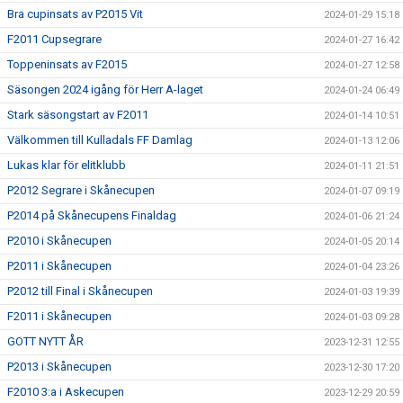
Bra cupinsats av P2015 Vit
2024-01-29 15:18
F2011 Cupsegrare
2024-01-27 16:42
Toppeninsats av F2015
2024-01-27 12:58
Säsongen 2024 igång för Herr A-laget
2024-01-24 06:49
Stark säsongstart av F2011
2024-01-14 10:51
Välkommen till Kulladals FF Damlag
2024-01-13 12:06
Lukas klar för elitklubb
2024-01-11 21:51
P2012 Segrare i Skånecupen
2024-01-07 09:19
P2014 på Skånecupens Finaldag
2024-01-06 21:24
P2010 i Skånecupen
2024-01-05 20:14
P2011 i Skånecupen
2024-01-04 23:26
P2012 till Final i Skånecupen
2024-01-03 19:39
F2011 i Skånecupen
2024-01-03 09:28
GOTT NYTT ÅR
2023-12-31 12:55
P2013 i Skånecupen
2023-12-30 17:20
F2010 3:a i Askecupen
2023-12-29 20:59