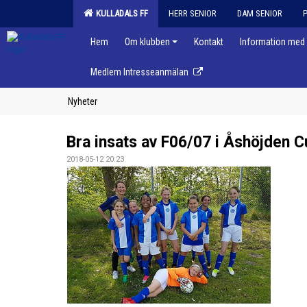
KULLADALS FF
HERR SENIOR
DAM SENIOR
Hem
Om klubben
Kontakt
Information med 
Medlem Intresseanmälan
Nyheter
Bra insats av F06/07 i Åshöjden C
2018-05-12 20:23