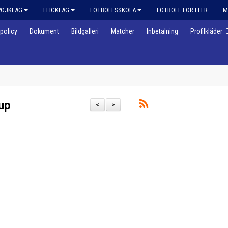
POJKLAG
FLICKLAG
FOTBOLLSSKOLA
FOTBOLL FÖR FLER
M
policy
Dokument
Bildgalleri
Matcher
Inbetalning
Profilkläder
up
<
>