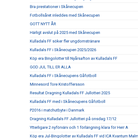
Bra prestationer i Skånecupen
Fotbollsåret inleddes med Skånecupen
GOTT NYTT ÅR
Härligt avslut på 2025 med Skånecupen
Kulladals FF söker fler ungdomstränare
Kulladals FF i Skånecupen 2025/2026
Köp era Bingolotter till Nyårsafton av Kulladals FF
GOD JUL TILL ER ALLA
Kulladals FF i Skånecupens Gåfotboll
Minnesord Tore Kristoffersson
Resultat Dragning Kulladals FF Jullotteri 2025
Kulladals FF med i Skånecupens Gåfotboll
P2016 i matchutbyte i Danmark
Dragning Kulladals FF Jullotteri på onsdag 17/12
Ytterligare 2 nyförvärv och 1 förlängning klara för Herr A
Köp era Jul-Bingolotter av Kulladals FF vid ICA Kvantum Mal