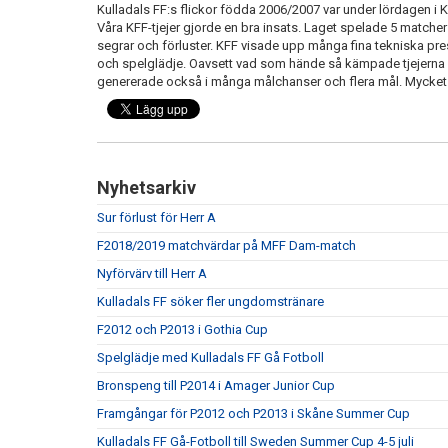
Kulladals FF:s flickor födda 2006/2007 var under lördagen 
Våra KFF-tjejer gjorde en bra insats. Laget spelade 5 matcher 
segrar och förluster. KFF visade upp många fina tekniska pres
och spelglädje. Oavsett vad som hände så kämpade tjejerna f
genererade också i många målchanser och flera mål. Mycket b
Nyhetsarkiv
Sur förlust för Herr A
F2018/2019 matchvärdar på MFF Dam-match
Nyförvärv till Herr A
Kulladals FF söker fler ungdomstränare
F2012 och P2013 i Gothia Cup
Spelglädje med Kulladals FF Gå Fotboll
Bronspeng till P2014 i Amager Junior Cup
Framgångar för P2012 och P2013 i Skåne Summer Cup
Kulladals FF Gå-Fotboll till Sweden Summer Cup 4-5 juli