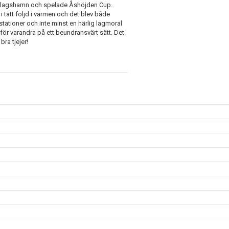
i Klagshamn och spelade Åshöjden Cup.
i tätt följd i värmen och det blev både
tationer och inte minst en härlig lagmoral
ör varandra på ett beundransvärt sätt. Det
ra tjejer!