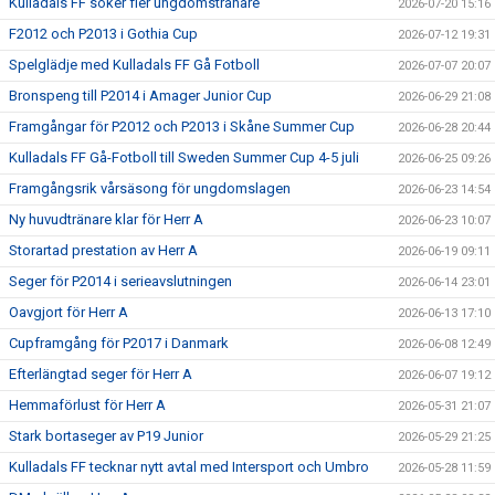
Kulladals FF söker fler ungdomstränare
2026-07-20 15:16
F2012 och P2013 i Gothia Cup
2026-07-12 19:31
Spelglädje med Kulladals FF Gå Fotboll
2026-07-07 20:07
Bronspeng till P2014 i Amager Junior Cup
2026-06-29 21:08
Framgångar för P2012 och P2013 i Skåne Summer Cup
2026-06-28 20:44
Kulladals FF Gå-Fotboll till Sweden Summer Cup 4-5 juli
2026-06-25 09:26
Framgångsrik vårsäsong för ungdomslagen
2026-06-23 14:54
Ny huvudtränare klar för Herr A
2026-06-23 10:07
Storartad prestation av Herr A
2026-06-19 09:11
Seger för P2014 i serieavslutningen
2026-06-14 23:01
Oavgjort för Herr A
2026-06-13 17:10
Cupframgång för P2017 i Danmark
2026-06-08 12:49
Efterlängtad seger för Herr A
2026-06-07 19:12
Hemmaförlust för Herr A
2026-05-31 21:07
Stark bortaseger av P19 Junior
2026-05-29 21:25
Kulladals FF tecknar nytt avtal med Intersport och Umbro
2026-05-28 11:59