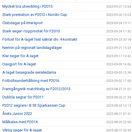
Mycket bra utveckling i P2015
2023-09-27 13:04
Stark prestation av P2012 i Nordic Cup
2023-09-26 13:03
Clubdagar på Intersport
2023-09-24 19:11
Stark seger i toppmötet för F2010
2023-09-24 17:35
Förlust för A-laget fast säkrat div. 4-kontrakt
2023-09-23 20:18
Nermin på regionalt landslagsläger
2023-09-21 15:53
Klar seger för A-laget
2023-09-17 10:42
Oavgjort för A-laget
2023-09-09 16:06
A-laget besegrade serieledarna
2023-09-03 15:34
Fotbollsunderhållning med P2016
2023-09-02 17:00
Framgångsrik matchhelg av F2012/2013
2023-08-27 21:07
Dubbla segrar för P2011
2023-08-26 21:34
P2012 segrare i B.93 Sparkassen Cup
2023-08-24 15:13
Årets Junior 2022
2023-08-21 07:41
Målkalas med P2014
2023-08-20 22:00
Viktig seger för A-laget
2023-08-19 20:33