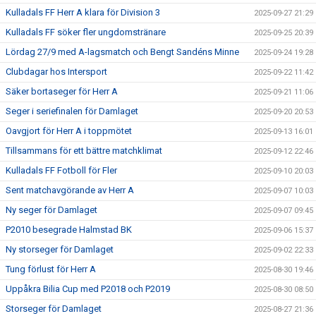
Kulladals FF Herr A klara för Division 3
2025-09-27 21:29
Kulladals FF söker fler ungdomstränare
2025-09-25 20:39
Lördag 27/9 med A-lagsmatch och Bengt Sandéns Minne
2025-09-24 19:28
Clubdagar hos Intersport
2025-09-22 11:42
Säker bortaseger för Herr A
2025-09-21 11:06
Seger i seriefinalen för Damlaget
2025-09-20 20:53
Oavgjort för Herr A i toppmötet
2025-09-13 16:01
Tillsammans för ett bättre matchklimat
2025-09-12 22:46
Kulladals FF Fotboll för Fler
2025-09-10 20:03
Sent matchavgörande av Herr A
2025-09-07 10:03
Ny seger för Damlaget
2025-09-07 09:45
P2010 besegrade Halmstad BK
2025-09-06 15:37
Ny storseger för Damlaget
2025-09-02 22:33
Tung förlust för Herr A
2025-08-30 19:46
Uppåkra Bilia Cup med P2018 och P2019
2025-08-30 08:50
Storseger för Damlaget
2025-08-27 21:36