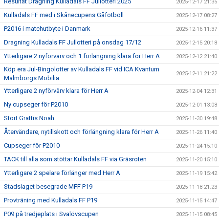
Resultat Dragning Kulladals FF Jullotteri 2025
2025-12-17 21:35
Kulladals FF med i Skånecupens Gåfotboll
2025-12-17 08:27
P2016 i matchutbyte i Danmark
2025-12-16 11:37
Dragning Kulladals FF Jullotteri på onsdag 17/12
2025-12-15 20:18
Ytterligare 2 nyförvärv och 1 förlängning klara för Herr A
2025-12-12 21:40
Köp era Jul-Bingolotter av Kulladals FF vid ICA Kvantum
2025-12-11 21:22
Malmborgs Mobilia
Ytterligare 2 nyförvärv klara för Herr A
2025-12-04 12:31
Ny cupseger för P2010
2025-12-01 13:08
Stort Grattis Noah
2025-11-30 19:48
Återvändare, nytillskott och förlängning klara för Herr A
2025-11-26 11:40
Cupseger för P2010
2025-11-24 15:10
TACK till alla som stöttar Kulladals FF via Gräsroten
2025-11-20 15:10
Ytterligare 2 spelare förlänger med Herr A
2025-11-19 15:42
Stadslaget besegrade MFF P19
2025-11-18 21:23
Provträning med Kulladals FF P19
2025-11-15 14:47
P09 på tredjeplats i Svalövscupen
2025-11-15 08:45