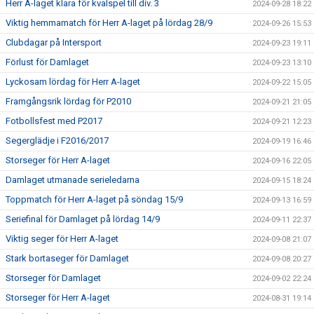
Herr A-laget klara för kvalspel till div. 3
2024-09-28 18:22
Viktig hemmamatch för Herr A-laget på lördag 28/9
2024-09-26 15:53
Clubdagar på Intersport
2024-09-23 19:11
Förlust för Damlaget
2024-09-23 13:10
Lyckosam lördag för Herr A-laget
2024-09-22 15:05
Framgångsrik lördag för P2010
2024-09-21 21:05
Fotbollsfest med P2017
2024-09-21 12:23
Segerglädje i F2016/2017
2024-09-19 16:46
Storseger för Herr A-laget
2024-09-16 22:05
Damlaget utmanade serieledarna
2024-09-15 18:24
Toppmatch för Herr A-laget på söndag 15/9
2024-09-13 16:59
Seriefinal för Damlaget på lördag 14/9
2024-09-11 22:37
Viktig seger för Herr A-laget
2024-09-08 21:07
Stark bortaseger för Damlaget
2024-09-08 20:27
Storseger för Damlaget
2024-09-02 22:24
Storseger för Herr A-laget
2024-08-31 19:14