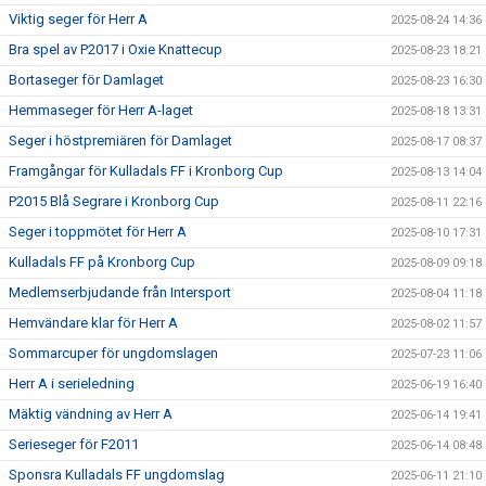
Viktig seger för Herr A
2025-08-24 14:36
Bra spel av P2017 i Oxie Knattecup
2025-08-23 18:21
Bortaseger för Damlaget
2025-08-23 16:30
Hemmaseger för Herr A-laget
2025-08-18 13:31
Seger i höstpremiären för Damlaget
2025-08-17 08:37
Framgångar för Kulladals FF i Kronborg Cup
2025-08-13 14:04
P2015 Blå Segrare i Kronborg Cup
2025-08-11 22:16
Seger i toppmötet för Herr A
2025-08-10 17:31
Kulladals FF på Kronborg Cup
2025-08-09 09:18
Medlemserbjudande från Intersport
2025-08-04 11:18
Hemvändare klar för Herr A
2025-08-02 11:57
Sommarcuper för ungdomslagen
2025-07-23 11:06
Herr A i serieledning
2025-06-19 16:40
Mäktig vändning av Herr A
2025-06-14 19:41
Serieseger för F2011
2025-06-14 08:48
Sponsra Kulladals FF ungdomslag
2025-06-11 21:10