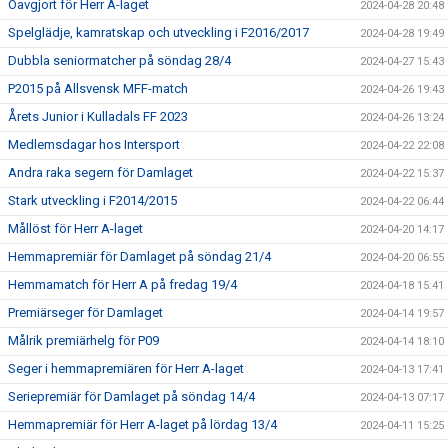
Oavgjort för Herr A-laget
2024-04-28 20:48
Spelglädje, kamratskap och utveckling i F2016/2017
2024-04-28 19:49
Dubbla seniormatcher på söndag 28/4
2024-04-27 15:43
P2015 på Allsvensk MFF-match
2024-04-26 19:43
Årets Junior i Kulladals FF 2023
2024-04-26 13:24
Medlemsdagar hos Intersport
2024-04-22 22:08
Andra raka segern för Damlaget
2024-04-22 15:37
Stark utveckling i F2014/2015
2024-04-22 06:44
Mållöst för Herr A-laget
2024-04-20 14:17
Hemmapremiär för Damlaget på söndag 21/4
2024-04-20 06:55
Hemmamatch för Herr A på fredag 19/4
2024-04-18 15:41
Premiärseger för Damlaget
2024-04-14 19:57
Målrik premiärhelg för P09
2024-04-14 18:10
Seger i hemmapremiären för Herr A-laget
2024-04-13 17:41
Seriepremiär för Damlaget på söndag 14/4
2024-04-13 07:17
Hemmapremiär för Herr A-laget på lördag 13/4
2024-04-11 15:25