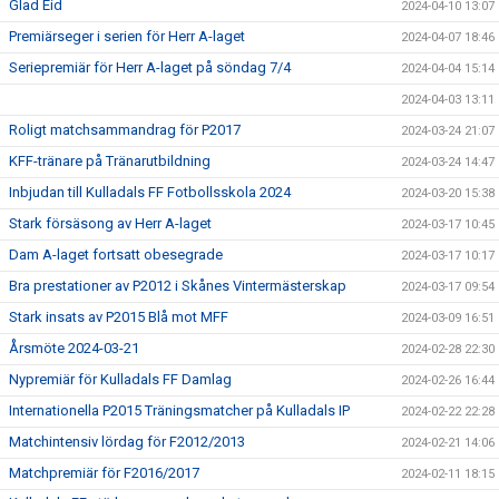
Glad Eid
2024-04-10 13:07
Premiärseger i serien för Herr A-laget
2024-04-07 18:46
Seriepremiär för Herr A-laget på söndag 7/4
2024-04-04 15:14
2024-04-03 13:11
Roligt matchsammandrag för P2017
2024-03-24 21:07
KFF-tränare på Tränarutbildning
2024-03-24 14:47
Inbjudan till Kulladals FF Fotbollsskola 2024
2024-03-20 15:38
Stark försäsong av Herr A-laget
2024-03-17 10:45
Dam A-laget fortsatt obesegrade
2024-03-17 10:17
Bra prestationer av P2012 i Skånes Vintermästerskap
2024-03-17 09:54
Stark insats av P2015 Blå mot MFF
2024-03-09 16:51
Årsmöte 2024-03-21
2024-02-28 22:30
Nypremiär för Kulladals FF Damlag
2024-02-26 16:44
Internationella P2015 Träningsmatcher på Kulladals IP
2024-02-22 22:28
Matchintensiv lördag för F2012/2013
2024-02-21 14:06
Matchpremiär för F2016/2017
2024-02-11 18:15