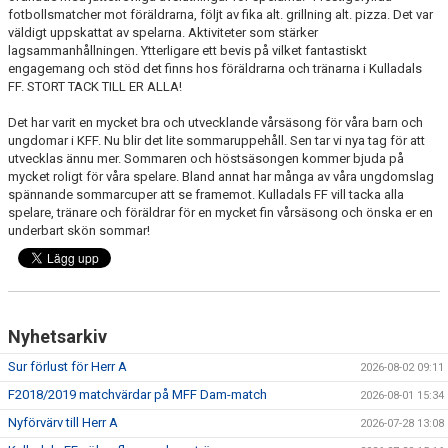
fotbollsmatcher mot föräldrarna, följt av fika alt. grillning alt. pizza. Det var
väldigt uppskattat av spelarna. Aktiviteter som stärker
PROFILKLÄDER
lagsammanhållningen. Ytterligare ett bevis på vilket fantastiskt
engagemang och stöd det finns hos föräldrarna och tränarna i Kulladals
KFF FACEBOOK
FF. STORT TACK TILL ER ALLA!
Det har varit en mycket bra och utvecklande vårsäsong för våra barn och
KFF INSTAGRAM
ungdomar i KFF. Nu blir det lite sommaruppehåll. Sen tar vi nya tag för att
utvecklas ännu mer. Sommaren och höstsäsongen kommer bjuda på
MEDLEM INTRESSEANMÄLAN
mycket roligt för våra spelare. Bland annat har många av våra ungdomslag
spännande sommarcuper att se framemot. Kulladals FF vill tacka alla
spelare, tränare och föräldrar för en mycket fin vårsäsong och önska er en
underbart skön sommar!
Nyhetsarkiv
Sur förlust för Herr A
2026-08-02 09:11
F2018/2019 matchvärdar på MFF Dam-match
2026-08-01 15:34
Nyförvärv till Herr A
2026-07-28 13:08