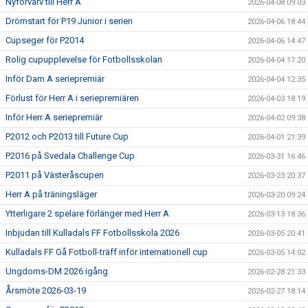
Nyförvärv till Herr A
2026-04-08 09:03
Drömstart för P19 Junior i serien
2026-04-06 18:44
Cupseger för P2014
2026-04-06 14:47
Rolig cupupplevelse för Fotbollsskolan
2026-04-04 17:20
Inför Dam A seriepremiär
2026-04-04 12:35
Förlust för Herr A i seriepremiären
2026-04-03 18:19
Inför Herr A seriepremiär
2026-04-02 09:38
P2012 och P2013 till Future Cup
2026-04-01 21:39
P2016 på Svedala Challenge Cup
2026-03-31 16:46
P2011 på Västeråscupen
2026-03-23 20:37
Herr A på träningsläger
2026-03-20 09:24
Ytterligare 2 spelare förlänger med Herr A
2026-03-13 18:36
Inbjudan till Kulladals FF Fotbollsskola 2026
2026-03-05 20:41
Kulladals FF Gå Fotboll-träff inför internationell cup
2026-03-05 14:02
Ungdoms-DM 2026 igång
2026-02-28 21:33
Årsmöte 2026-03-19
2026-02-27 18:14