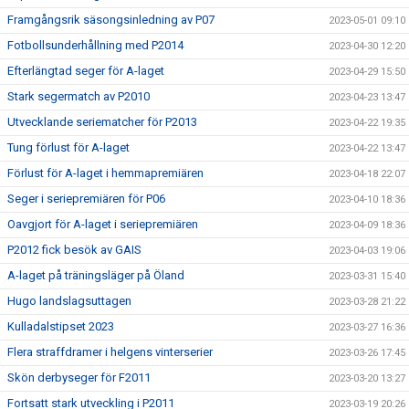
Framgångsrik säsongsinledning av P07
2023-05-01 09:10
Fotbollsunderhållning med P2014
2023-04-30 12:20
Efterlängtad seger för A-laget
2023-04-29 15:50
Stark segermatch av P2010
2023-04-23 13:47
Utvecklande seriematcher för P2013
2023-04-22 19:35
Tung förlust för A-laget
2023-04-22 13:47
Förlust för A-laget i hemmapremiären
2023-04-18 22:07
Seger i seriepremiären för P06
2023-04-10 18:36
Oavgjort för A-laget i seriepremiären
2023-04-09 18:36
P2012 fick besök av GAIS
2023-04-03 19:06
A-laget på träningsläger på Öland
2023-03-31 15:40
Hugo landslagsuttagen
2023-03-28 21:22
Kulladalstipset 2023
2023-03-27 16:36
Flera straffdramer i helgens vinterserier
2023-03-26 17:45
Skön derbyseger för F2011
2023-03-20 13:27
Fortsatt stark utveckling i P2011
2023-03-19 20:26