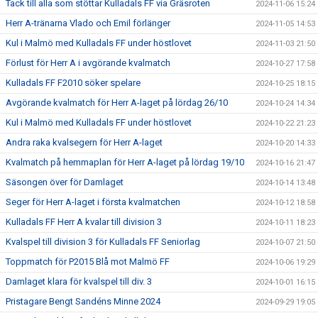
Tack till alla som stöttar Kulladals FF via Gräsroten
2024-11-06 15:24
Herr A-tränarna Vlado och Emil förlänger
2024-11-05 14:53
Kul i Malmö med Kulladals FF under höstlovet
2024-11-03 21:50
Förlust för Herr A i avgörande kvalmatch
2024-10-27 17:58
Kulladals FF F2010 söker spelare
2024-10-25 18:15
Avgörande kvalmatch för Herr A-laget på lördag 26/10
2024-10-24 14:34
Kul i Malmö med Kulladals FF under höstlovet
2024-10-22 21:23
Andra raka kvalsegern för Herr A-laget
2024-10-20 14:33
Kvalmatch på hemmaplan för Herr A-laget på lördag 19/10
2024-10-16 21:47
Säsongen över för Damlaget
2024-10-14 13:48
Seger för Herr A-laget i första kvalmatchen
2024-10-12 18:58
Kulladals FF Herr A kvalar till division 3
2024-10-11 18:23
Kvalspel till division 3 för Kulladals FF Seniorlag
2024-10-07 21:50
Toppmatch för P2015 Blå mot Malmö FF
2024-10-06 19:29
Damlaget klara för kvalspel till div. 3
2024-10-01 16:15
Pristagare Bengt Sandéns Minne 2024
2024-09-29 19:05