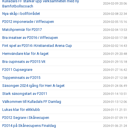
Kulladals FF stärker upp verksamheten med ny
2024-02-09 20:06
Barnfotbollscoach
Nya skåp i bollförrådet
2024-02-08 22:34
P2012 imponerade i Viffecupen
2024-02-05 15:16
Matchpremiär för P2017
2024-02-04 13:53
Bra insatser av P2016 i Viffecupen
2024-02-03 17:58
Fint spel av P2014 i Kristianstad Arena Cup
2024-02-02 14:43
Hemvändare klar för A-laget
2024-01-29 20:48
Bra cupinsats av P2015 Vit
2024-01-29 15:18
F2011 Cupsegrare
2024-01-27 16:42
Toppeninsats av F2015
2024-01-27 12:58
Säsongen 2024 igång för Herr A-laget
2024-01-24 06:49
Stark säsongstart av F2011
2024-01-14 10:51
Välkommen till Kulladals FF Damlag
2024-01-13 12:06
Lukas klar för elitklubb
2024-01-11 21:51
P2012 Segrare i Skånecupen
2024-01-07 09:19
P2014 på Skånecupens Finaldag
2024-01-06 21:24