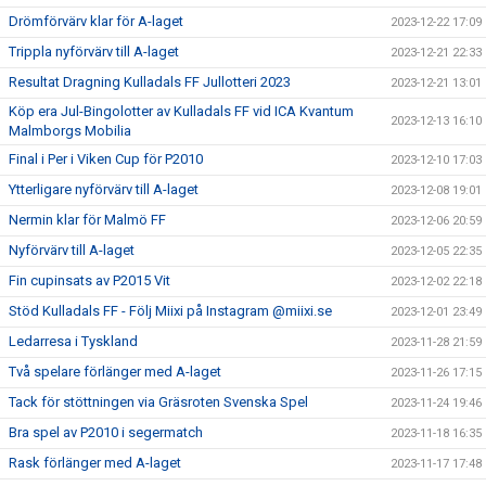
Drömförvärv klar för A-laget
2023-12-22 17:09
Trippla nyförvärv till A-laget
2023-12-21 22:33
Resultat Dragning Kulladals FF Jullotteri 2023
2023-12-21 13:01
Köp era Jul-Bingolotter av Kulladals FF vid ICA Kvantum
2023-12-13 16:10
Malmborgs Mobilia
Final i Per i Viken Cup för P2010
2023-12-10 17:03
Ytterligare nyförvärv till A-laget
2023-12-08 19:01
Nermin klar för Malmö FF
2023-12-06 20:59
Nyförvärv till A-laget
2023-12-05 22:35
Fin cupinsats av P2015 Vit
2023-12-02 22:18
Stöd Kulladals FF - Följ Miixi på Instagram @miixi.se
2023-12-01 23:49
Ledarresa i Tyskland
2023-11-28 21:59
Två spelare förlänger med A-laget
2023-11-26 17:15
Tack för stöttningen via Gräsroten Svenska Spel
2023-11-24 19:46
Bra spel av P2010 i segermatch
2023-11-18 16:35
Rask förlänger med A-laget
2023-11-17 17:48