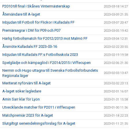
P2010 till final i Skånes Vintermästerskap
2023-03-18 14:27
Återvändare till A-laget
2023-03-09 21:35
Inbjudan till Fotboll för Flickor i Kulladals FF
2023-03-07 20:47
Premiärsegrar i DM för P09 och P07
2023-03-05 19:42
Härlig fotbollsmatch för F2012/2013 mot Malmö FF
2023-03-04 12:31
Årsmöte Kulladals FF 2023-03-16
2023-02-22 20:55
Inbjudan till Kulladals FF:s Fotbollsskola 2023
2023-02-19 19:58
Spelglädje och kämpaglöd i F2014/2015 i Viffecupen
2023-02-06 21:30
Nermin och Hugo uttagna till Svenska Fotbollsförbundets
2023-02-03 13:47
Regionala läger
Meriterat nyförvärv till A-laget
2023-02-02 23:13
A-laget söker lagledare
2023-02-01 16:07
Amin Sarr klar för Lyon
2023-01-31 15:58
Utvecklande matcher för P2011 i Viffecupen
2023-01-30 11:36
Matchpremiär 2023 för A-laget
2023-01-18 22:23
Slutgiltigt serieindelningsförslag för A-laget
2023-01-11 21:35