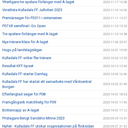
Ytterligare tre spelare förlänger med A-laget
2023-11-17 15:08
Vinstlista Kulladals FF Jullotteri 2023
2023-11-16 16:00
Premiärseger för P2011 i vinterserien
2023-11-11 13:27
P07 till semifinal i Go Open
2023-11-10 19:33
Tre spelare förlänger med A-laget
2023-11-10 14:38
Nya tränare klara för A-laget
2023-11-06 20:47
Hugo på landslagsläger
2023-10-31 19:09
Kulladals FF söker fler tränare
2023-10-22 12:33
Resultat KFF-tipset
2023-10-12 15:40
Kulladals FF startar Damlag
2023-10-05 16:46
Kulladals FF har startat ett samarbete med Vårdcentral
2023-10-02 21:40
Borgen
Efterlängtad seger för P08
2023-10-01 18:53
Framgångsrik matchhelg för P09
2023-10-01 17:45
Bottennapp av A-laget
2023-10-01 17:12
Pristagare Bengt Sandéns Minne 2023
2023-09-29 15:47
Nyhet - Kulladals FF utökar organisationen på flicksidan
2023-09-27 21:42