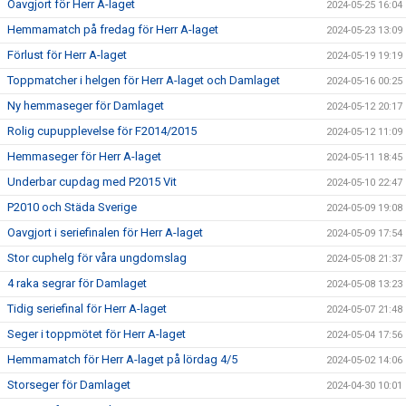
Oavgjort för Herr A-laget
2024-05-25 16:04
Hemmamatch på fredag för Herr A-laget
2024-05-23 13:09
Förlust för Herr A-laget
2024-05-19 19:19
Toppmatcher i helgen för Herr A-laget och Damlaget
2024-05-16 00:25
Ny hemmaseger för Damlaget
2024-05-12 20:17
Rolig cupupplevelse för F2014/2015
2024-05-12 11:09
Hemmaseger för Herr A-laget
2024-05-11 18:45
Underbar cupdag med P2015 Vit
2024-05-10 22:47
P2010 och Städa Sverige
2024-05-09 19:08
Oavgjort i seriefinalen för Herr A-laget
2024-05-09 17:54
Stor cuphelg för våra ungdomslag
2024-05-08 21:37
4 raka segrar för Damlaget
2024-05-08 13:23
Tidig seriefinal för Herr A-laget
2024-05-07 21:48
Seger i toppmötet för Herr A-laget
2024-05-04 17:56
Hemmamatch för Herr A-laget på lördag 4/5
2024-05-02 14:06
Storseger för Damlaget
2024-04-30 10:01