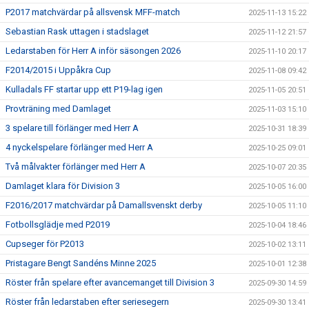
P2017 matchvärdar på allsvensk MFF-match
2025-11-13 15:22
Sebastian Rask uttagen i stadslaget
2025-11-12 21:57
Ledarstaben för Herr A inför säsongen 2026
2025-11-10 20:17
F2014/2015 i Uppåkra Cup
2025-11-08 09:42
Kulladals FF startar upp ett P19-lag igen
2025-11-05 20:51
Provträning med Damlaget
2025-11-03 15:10
3 spelare till förlänger med Herr A
2025-10-31 18:39
4 nyckelspelare förlänger med Herr A
2025-10-25 09:01
Två målvakter förlänger med Herr A
2025-10-07 20:35
Damlaget klara för Division 3
2025-10-05 16:00
F2016/2017 matchvärdar på Damallsvenskt derby
2025-10-05 11:10
Fotbollsglädje med P2019
2025-10-04 18:46
Cupseger för P2013
2025-10-02 13:11
Pristagare Bengt Sandéns Minne 2025
2025-10-01 12:38
Röster från spelare efter avancemanget till Division 3
2025-09-30 14:59
Röster från ledarstaben efter seriesegern
2025-09-30 13:41