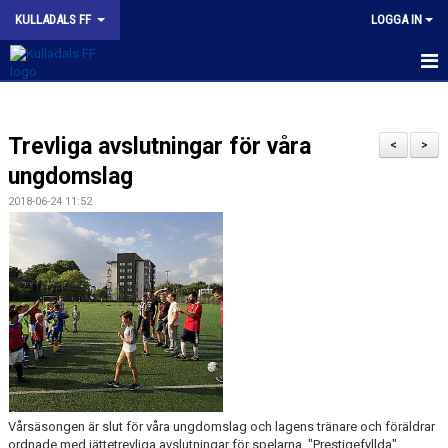
KULLADALS FF
LOGGA IN
HEM
Trevliga avslutningar för våra
OM KLUBBEN
<
>
ungdomslag
NYHETER
2018-06-24 11:52
KONTAKT
INFORMATION MED POLICY
DOKUMENT
BILDGALLERI
MATCHER
Vårsäsongen är slut för våra ungdomslag och lagens tränare och föräldrar
ordnade med jättetrevliga avslutningar för spelarna. "Prestigefyllda"
INBETALNING