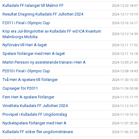
Kulladals FF-talanger till Malmö FF
2024-12-22 18:07
Resultat Dragning Kulladals FF Jullotteri 2024
2024-12-17 19:19
F2011 i Final i Olympic Cup
2024-12-16 16:17
Köp era Jul-Bingolotter av Kulladals FF vid ICA Kvantum
2024-12-12 14:34
Malmborgs Mobilia
Nyförvärv till Herr A-laget
2024-12-11 17:52
Spelare förlänger med Herr A-laget
2024-12-11 16:18
Martin Persson ny assisterande tränare i Herr A
2024-12-09 21:49
P2010 i Final i Olympic Cup
2024-12-08 18:43
Två Herr A-spelare till förlänger
2024-11-30 10:33
Cupseger för P2011
2024-11-24 09:58
Fem Herr A-spelare förlänger
2024-11-15 17:19
Vinstlista Kulladals FF Jullotteri 2024
2024-11-12 16:17
Provspel i Kulladals FF Ungdomslag
2024-11-10 10:12
Nyckelspelare förlänger med Herr A
2024-11-07 20:36
Kulladals FF söker fler ungdomstränare
2024-11-06 21:05