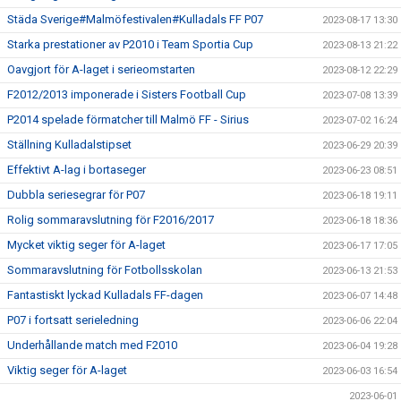
Städa Sverige#Malmöfestivalen#Kulladals FF P07
2023-08-17 13:30
Starka prestationer av P2010 i Team Sportia Cup
2023-08-13 21:22
Oavgjort för A-laget i serieomstarten
2023-08-12 22:29
F2012/2013 imponerade i Sisters Football Cup
2023-07-08 13:39
P2014 spelade förmatcher till Malmö FF - Sirius
2023-07-02 16:24
Ställning Kulladalstipset
2023-06-29 20:39
Effektivt A-lag i bortaseger
2023-06-23 08:51
Dubbla seriesegrar för P07
2023-06-18 19:11
Rolig sommaravslutning för F2016/2017
2023-06-18 18:36
Mycket viktig seger för A-laget
2023-06-17 17:05
Sommaravslutning för Fotbollsskolan
2023-06-13 21:53
Fantastiskt lyckad Kulladals FF-dagen
2023-06-07 14:48
P07 i fortsatt serieledning
2023-06-06 22:04
Underhållande match med F2010
2023-06-04 19:28
Viktig seger för A-laget
2023-06-03 16:54
2023-06-01