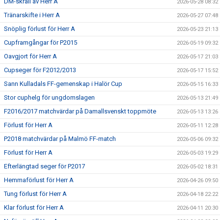
DM-skräll av Herr A
2026-05-28 08:32
Tränarskifte i Herr A
2026-05-27 07:48
Snöplig förlust för Herr A
2026-05-23 21:13
Cupframgångar för P2015
2026-05-19 09:32
Oavgjort för Herr A
2026-05-17 21:03
Cupseger för F2012/2013
2026-05-17 15:52
Sann Kulladals FF-gemenskap i Halör Cup
2026-05-15 16:33
Stor cuphelg för ungdomslagen
2026-05-13 21:49
F2016/2017 matchvärdar på Damallsvenskt toppmöte
2026-05-13 13:26
Förlust för Herr A
2026-05-11 12:28
P2018 matchvärdar på Malmö FF-match
2026-05-06 09:32
Förlust för Herr A
2026-05-03 19:29
Efterlängtad seger för P2017
2026-05-02 18:31
Hemmaförlust för Herr A
2026-04-26 09:50
Tung förlust för Herr A
2026-04-18 22:22
Klar förlust för Herr A
2026-04-11 20:30