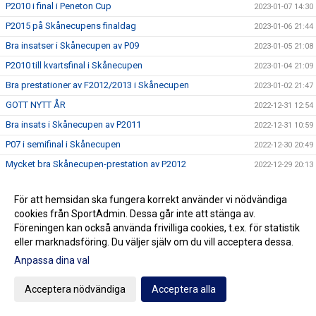
P2010 i final i Peneton Cup
2023-01-07 14:30
P2015 på Skånecupens finaldag
2023-01-06 21:44
Bra insatser i Skånecupen av P09
2023-01-05 21:08
P2010 till kvartsfinal i Skånecupen
2023-01-04 21:09
Bra prestationer av F2012/2013 i Skånecupen
2023-01-02 21:47
GOTT NYTT ÅR
2022-12-31 12:54
Bra insats i Skånecupen av P2011
2022-12-31 10:59
P07 i semifinal i Skånecupen
2022-12-30 20:49
Mycket bra Skånecupen-prestation av P2012
2022-12-29 20:13
Lycka till Noah
2022-12-29 13:14
För att hemsidan ska fungera korrekt använder vi nödvändiga
Fin teknisk fotboll av P2013 i Skånecupen
2022-12-28 20:06
cookies från SportAdmin. Dessa går inte att stänga av.
Spänning och underhållning med P2014 i Skånecupen
2022-12-27 21:11
Föreningen kan också använda frivilliga cookies, t.ex. för statistik
eller marknadsföring. Du väljer själv om du vill acceptera dessa.
Köp Bingolotter till Nyårsafton av Kulladals FF
2022-12-26 21:49
Anpassa dina val
Bra insats i Skånecupen av P2015
2022-12-26 21:30
GOD JUL TILL ER ALLA
2022-12-23 20:23
Acceptera nödvändiga
Acceptera alla
Resultat Dragning Kulladals FF Jullotteri 2022
2022-12-21 13:30