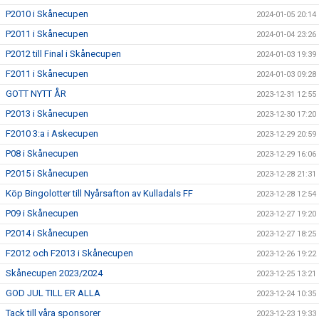
P2010 i Skånecupen
2024-01-05 20:14
P2011 i Skånecupen
2024-01-04 23:26
P2012 till Final i Skånecupen
2024-01-03 19:39
F2011 i Skånecupen
2024-01-03 09:28
GOTT NYTT ÅR
2023-12-31 12:55
P2013 i Skånecupen
2023-12-30 17:20
F2010 3:a i Askecupen
2023-12-29 20:59
P08 i Skånecupen
2023-12-29 16:06
P2015 i Skånecupen
2023-12-28 21:31
Köp Bingolotter till Nyårsafton av Kulladals FF
2023-12-28 12:54
P09 i Skånecupen
2023-12-27 19:20
P2014 i Skånecupen
2023-12-27 18:25
F2012 och F2013 i Skånecupen
2023-12-26 19:22
Skånecupen 2023/2024
2023-12-25 13:21
GOD JUL TILL ER ALLA
2023-12-24 10:35
Tack till våra sponsorer
2023-12-23 19:33