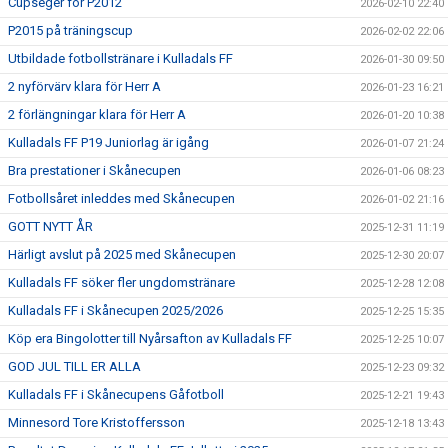
Cupseger för P2012
2026-02-10 22:40
P2015 på träningscup
2026-02-02 22:06
Utbildade fotbollstränare i Kulladals FF
2026-01-30 09:50
2 nyförvärv klara för Herr A
2026-01-23 16:21
2 förlängningar klara för Herr A
2026-01-20 10:38
Kulladals FF P19 Juniorlag är igång
2026-01-07 21:24
Bra prestationer i Skånecupen
2026-01-06 08:23
Fotbollsåret inleddes med Skånecupen
2026-01-02 21:16
GOTT NYTT ÅR
2025-12-31 11:19
Härligt avslut på 2025 med Skånecupen
2025-12-30 20:07
Kulladals FF söker fler ungdomstränare
2025-12-28 12:08
Kulladals FF i Skånecupen 2025/2026
2025-12-25 15:35
Köp era Bingolotter till Nyårsafton av Kulladals FF
2025-12-25 10:07
GOD JUL TILL ER ALLA
2025-12-23 09:32
Kulladals FF i Skånecupens Gåfotboll
2025-12-21 19:43
Minnesord Tore Kristoffersson
2025-12-18 13:43