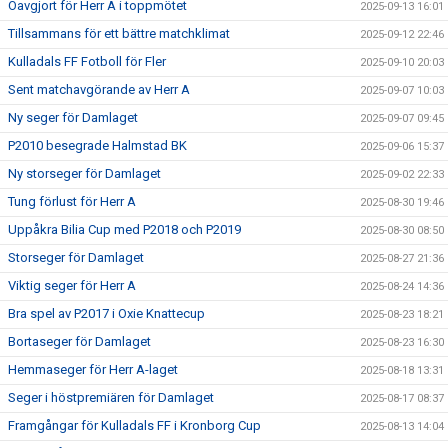
Oavgjort för Herr A i toppmötet
2025-09-13 16:01
Tillsammans för ett bättre matchklimat
2025-09-12 22:46
Kulladals FF Fotboll för Fler
2025-09-10 20:03
Sent matchavgörande av Herr A
2025-09-07 10:03
Ny seger för Damlaget
2025-09-07 09:45
P2010 besegrade Halmstad BK
2025-09-06 15:37
Ny storseger för Damlaget
2025-09-02 22:33
Tung förlust för Herr A
2025-08-30 19:46
Uppåkra Bilia Cup med P2018 och P2019
2025-08-30 08:50
Storseger för Damlaget
2025-08-27 21:36
Viktig seger för Herr A
2025-08-24 14:36
Bra spel av P2017 i Oxie Knattecup
2025-08-23 18:21
Bortaseger för Damlaget
2025-08-23 16:30
Hemmaseger för Herr A-laget
2025-08-18 13:31
Seger i höstpremiären för Damlaget
2025-08-17 08:37
Framgångar för Kulladals FF i Kronborg Cup
2025-08-13 14:04