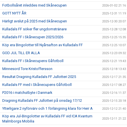
Fotbollsåret inleddes med Skånecupen
2026-01-02 21:16
GOTT NYTT ÅR
2025-12-31 11:19
Härligt avslut på 2025 med Skånecupen
2025-12-30 20:07
Kulladals FF söker fler ungdomstränare
2025-12-28 12:08
Kulladals FF i Skånecupen 2025/2026
2025-12-25 15:35
Köp era Bingolotter till Nyårsafton av Kulladals FF
2025-12-25 10:07
GOD JUL TILL ER ALLA
2025-12-23 09:32
Kulladals FF i Skånecupens Gåfotboll
2025-12-21 19:43
Minnesord Tore Kristoffersson
2025-12-18 13:43
Resultat Dragning Kulladals FF Jullotteri 2025
2025-12-17 21:35
Kulladals FF med i Skånecupens Gåfotboll
2025-12-17 08:27
P2016 i matchutbyte i Danmark
2025-12-16 11:37
Dragning Kulladals FF Jullotteri på onsdag 17/12
2025-12-15 20:18
Ytterligare 2 nyförvärv och 1 förlängning klara för Herr A
2025-12-12 21:40
Köp era Jul-Bingolotter av Kulladals FF vid ICA Kvantum
2025-12-11 21:22
Malmborgs Mobilia