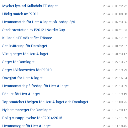
Mycket lyckad Kulladals FF-dagen
2024-06-08 22:22
Härlig match av P2011
2024-06-08 08:38
Hemmamatch för Herr A-laget på lördag 8/6
2024-06-07 23:36
Stark prestation av P2012 i Nordic Cup
2024-06-04 21:33
Kulladals FF söker fler Tränare
2024-06-02 17:02
Sen kvittering för Damlaget
2024-06-01 22:37
Viktig seger för Herr A-laget
2024-05-31 23:17
Seger för Damlaget
2024-05-27 13:27
Seger i Skåneserien för P2010
2024-05-25 19:29
Oavgjort för Herr A-laget
2024-05-25 16:04
Hemmamatch på fredag för Herr A-laget
2024-05-23 13:09
Förlust för Herr A-laget
2024-05-19 19:19
Toppmatcher i helgen för Herr A-laget och Damlaget
2024-05-16 00:25
Ny hemmaseger för Damlaget
2024-05-12 20:17
Rolig cupupplevelse för F2014/2015
2024-05-12 11:09
Hemmaseger för Herr A-laget
2024-05-11 18:45