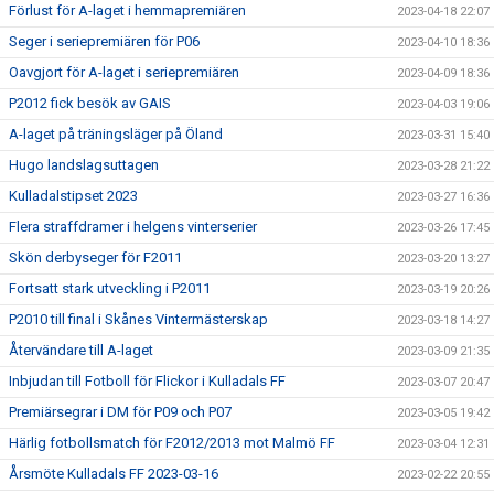
Förlust för A-laget i hemmapremiären
2023-04-18 22:07
Seger i seriepremiären för P06
2023-04-10 18:36
Oavgjort för A-laget i seriepremiären
2023-04-09 18:36
P2012 fick besök av GAIS
2023-04-03 19:06
A-laget på träningsläger på Öland
2023-03-31 15:40
Hugo landslagsuttagen
2023-03-28 21:22
Kulladalstipset 2023
2023-03-27 16:36
Flera straffdramer i helgens vinterserier
2023-03-26 17:45
Skön derbyseger för F2011
2023-03-20 13:27
Fortsatt stark utveckling i P2011
2023-03-19 20:26
P2010 till final i Skånes Vintermästerskap
2023-03-18 14:27
Återvändare till A-laget
2023-03-09 21:35
Inbjudan till Fotboll för Flickor i Kulladals FF
2023-03-07 20:47
Premiärsegrar i DM för P09 och P07
2023-03-05 19:42
Härlig fotbollsmatch för F2012/2013 mot Malmö FF
2023-03-04 12:31
Årsmöte Kulladals FF 2023-03-16
2023-02-22 20:55