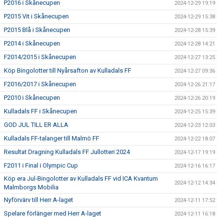
P2016 i Skånecupen
2024-12-29 19:19
P2015 Vit i Skånecupen
2024-12-29 15:38
P2015 Blå i Skånecupen
2024-12-28 15:39
P2014 i Skånecupen
2024-12-28 14:21
F2014/2015 i Skånecupen
2024-12-27 13:25
Köp Bingolotter till Nyårsafton av Kulladals FF
2024-12-27 09:36
F2016/2017 i Skånecupen
2024-12-26 21:17
P2010 i Skånecupen
2024-12-26 20:19
Kulladals FF i Skånecupen
2024-12-25 15:39
GOD JUL TILL ER ALLA
2024-12-23 12:03
Kulladals FF-talanger till Malmö FF
2024-12-22 18:07
Resultat Dragning Kulladals FF Jullotteri 2024
2024-12-17 19:19
F2011 i Final i Olympic Cup
2024-12-16 16:17
Köp era Jul-Bingolotter av Kulladals FF vid ICA Kvantum
2024-12-12 14:34
Malmborgs Mobilia
Nyförvärv till Herr A-laget
2024-12-11 17:52
Spelare förlänger med Herr A-laget
2024-12-11 16:18