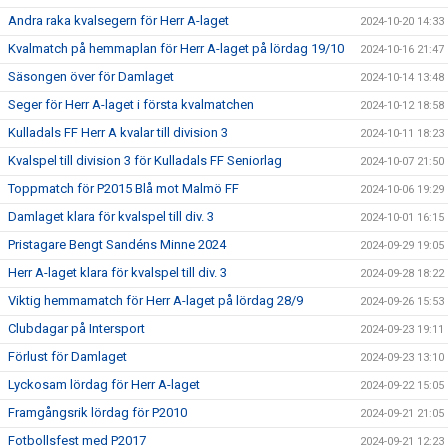
Andra raka kvalsegern för Herr A-laget
2024-10-20 14:33
Kvalmatch på hemmaplan för Herr A-laget på lördag 19/10
2024-10-16 21:47
Säsongen över för Damlaget
2024-10-14 13:48
Seger för Herr A-laget i första kvalmatchen
2024-10-12 18:58
Kulladals FF Herr A kvalar till division 3
2024-10-11 18:23
Kvalspel till division 3 för Kulladals FF Seniorlag
2024-10-07 21:50
Toppmatch för P2015 Blå mot Malmö FF
2024-10-06 19:29
Damlaget klara för kvalspel till div. 3
2024-10-01 16:15
Pristagare Bengt Sandéns Minne 2024
2024-09-29 19:05
Herr A-laget klara för kvalspel till div. 3
2024-09-28 18:22
Viktig hemmamatch för Herr A-laget på lördag 28/9
2024-09-26 15:53
Clubdagar på Intersport
2024-09-23 19:11
Förlust för Damlaget
2024-09-23 13:10
Lyckosam lördag för Herr A-laget
2024-09-22 15:05
Framgångsrik lördag för P2010
2024-09-21 21:05
Fotbollsfest med P2017
2024-09-21 12:23