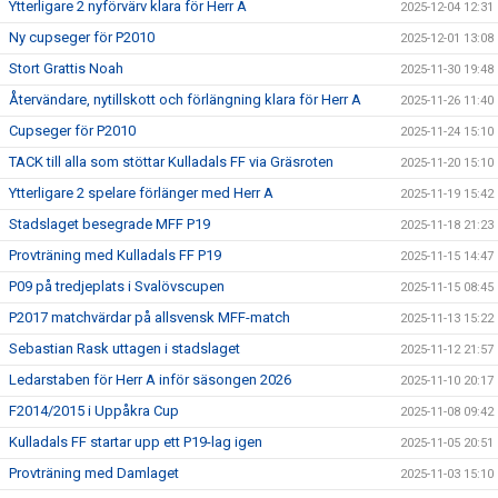
Ytterligare 2 nyförvärv klara för Herr A
2025-12-04 12:31
Ny cupseger för P2010
2025-12-01 13:08
Stort Grattis Noah
2025-11-30 19:48
Återvändare, nytillskott och förlängning klara för Herr A
2025-11-26 11:40
Cupseger för P2010
2025-11-24 15:10
TACK till alla som stöttar Kulladals FF via Gräsroten
2025-11-20 15:10
Ytterligare 2 spelare förlänger med Herr A
2025-11-19 15:42
Stadslaget besegrade MFF P19
2025-11-18 21:23
Provträning med Kulladals FF P19
2025-11-15 14:47
P09 på tredjeplats i Svalövscupen
2025-11-15 08:45
P2017 matchvärdar på allsvensk MFF-match
2025-11-13 15:22
Sebastian Rask uttagen i stadslaget
2025-11-12 21:57
Ledarstaben för Herr A inför säsongen 2026
2025-11-10 20:17
F2014/2015 i Uppåkra Cup
2025-11-08 09:42
Kulladals FF startar upp ett P19-lag igen
2025-11-05 20:51
Provträning med Damlaget
2025-11-03 15:10