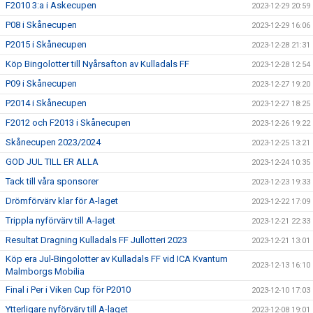
F2010 3:a i Askecupen
2023-12-29 20:59
P08 i Skånecupen
2023-12-29 16:06
P2015 i Skånecupen
2023-12-28 21:31
Köp Bingolotter till Nyårsafton av Kulladals FF
2023-12-28 12:54
P09 i Skånecupen
2023-12-27 19:20
P2014 i Skånecupen
2023-12-27 18:25
F2012 och F2013 i Skånecupen
2023-12-26 19:22
Skånecupen 2023/2024
2023-12-25 13:21
GOD JUL TILL ER ALLA
2023-12-24 10:35
Tack till våra sponsorer
2023-12-23 19:33
Drömförvärv klar för A-laget
2023-12-22 17:09
Trippla nyförvärv till A-laget
2023-12-21 22:33
Resultat Dragning Kulladals FF Jullotteri 2023
2023-12-21 13:01
Köp era Jul-Bingolotter av Kulladals FF vid ICA Kvantum
2023-12-13 16:10
Malmborgs Mobilia
Final i Per i Viken Cup för P2010
2023-12-10 17:03
Ytterligare nyförvärv till A-laget
2023-12-08 19:01