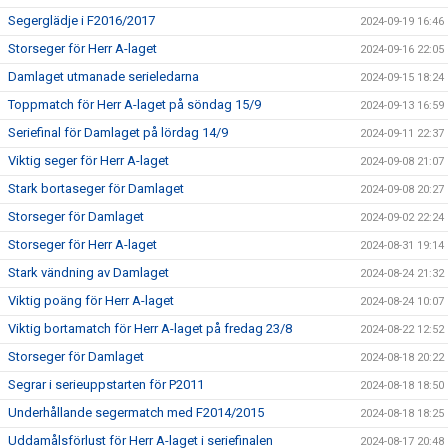
Segerglädje i F2016/2017
2024-09-19 16:46
Storseger för Herr A-laget
2024-09-16 22:05
Damlaget utmanade serieledarna
2024-09-15 18:24
Toppmatch för Herr A-laget på söndag 15/9
2024-09-13 16:59
Seriefinal för Damlaget på lördag 14/9
2024-09-11 22:37
Viktig seger för Herr A-laget
2024-09-08 21:07
Stark bortaseger för Damlaget
2024-09-08 20:27
Storseger för Damlaget
2024-09-02 22:24
Storseger för Herr A-laget
2024-08-31 19:14
Stark vändning av Damlaget
2024-08-24 21:32
Viktig poäng för Herr A-laget
2024-08-24 10:07
Viktig bortamatch för Herr A-laget på fredag 23/8
2024-08-22 12:52
Storseger för Damlaget
2024-08-18 20:22
Segrar i serieuppstarten för P2011
2024-08-18 18:50
Underhållande segermatch med F2014/2015
2024-08-18 18:25
Uddamålsförlust för Herr A-laget i seriefinalen
2024-08-17 20:48