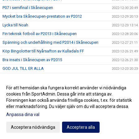
P07 i semifinal i Skånecupen
2022-12-30 20:49
Mycket bra Skånecupen-prestation av P2012
2022-12-29 20:13
Lycka till Noah
2022-12-29 13:14
Fin teknisk fotboll av P2013 i Skånecupen
2022-12-28 20:06
Spänning och underhållning med P2014 i Skånecupen
2022-12-27 21:11
Köp Bingolotter till Nyårsafton av Kulladals FF
2022-12-26 21:49
Bra insats i Skånecupen av P2015
2022-12-26 21:30
GOD JUL TILL ER ALLA
2022-12-23 20:23
Resultat Dragning Kulladals FF Jullotteri 2022
2022-12-21 13:30
P2010 avslutade säsongen med beachvolleyboll
2022-12-17 21:21
För att hemsidan ska fungera korrekt använder vi nödvändiga
cookies från SportAdmin. Dessa går inte att stänga av.
Köp era Jul-Bingolotter av Kulladals FF vid ICA Kvantum
2022-12-11 11:50
Malmborgs Mobilia
Föreningen kan också använda frivilliga cookies, t.ex. för statistik
eller marknadsföring. Du väljer själv om du vill acceptera dessa.
Nyförvärv och återvändare till A-laget
2022-12-10 10:07
Anpassa dina val
Cupseger för P09
2022-12-05 13:19
F09 i final i Olympic Cup
2022-11-21 21:11
Acceptera nödvändiga
Acceptera alla
Bra cupspel av P2015
2022-11-21 15:07