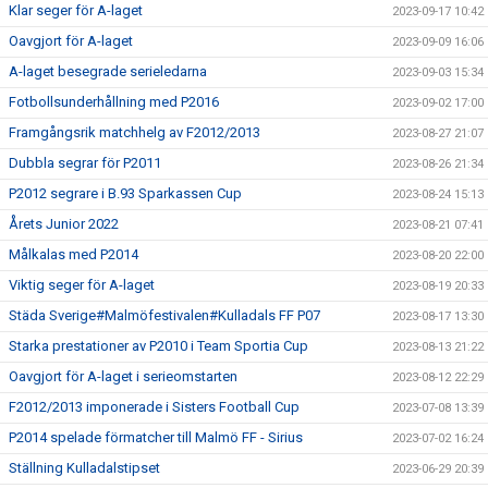
Klar seger för A-laget
2023-09-17 10:42
Oavgjort för A-laget
2023-09-09 16:06
A-laget besegrade serieledarna
2023-09-03 15:34
Fotbollsunderhållning med P2016
2023-09-02 17:00
Framgångsrik matchhelg av F2012/2013
2023-08-27 21:07
Dubbla segrar för P2011
2023-08-26 21:34
P2012 segrare i B.93 Sparkassen Cup
2023-08-24 15:13
Årets Junior 2022
2023-08-21 07:41
Målkalas med P2014
2023-08-20 22:00
Viktig seger för A-laget
2023-08-19 20:33
Städa Sverige#Malmöfestivalen#Kulladals FF P07
2023-08-17 13:30
Starka prestationer av P2010 i Team Sportia Cup
2023-08-13 21:22
Oavgjort för A-laget i serieomstarten
2023-08-12 22:29
F2012/2013 imponerade i Sisters Football Cup
2023-07-08 13:39
P2014 spelade förmatcher till Malmö FF - Sirius
2023-07-02 16:24
Ställning Kulladalstipset
2023-06-29 20:39