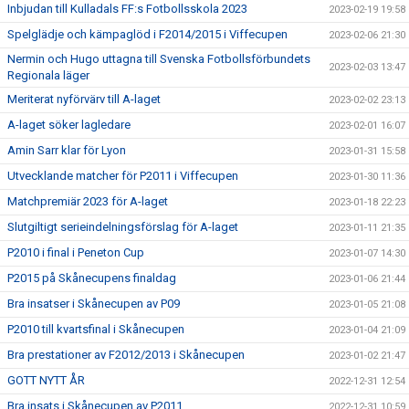
Inbjudan till Kulladals FF:s Fotbollsskola 2023
2023-02-19 19:58
Spelglädje och kämpaglöd i F2014/2015 i Viffecupen
2023-02-06 21:30
Nermin och Hugo uttagna till Svenska Fotbollsförbundets
2023-02-03 13:47
Regionala läger
Meriterat nyförvärv till A-laget
2023-02-02 23:13
A-laget söker lagledare
2023-02-01 16:07
Amin Sarr klar för Lyon
2023-01-31 15:58
Utvecklande matcher för P2011 i Viffecupen
2023-01-30 11:36
Matchpremiär 2023 för A-laget
2023-01-18 22:23
Slutgiltigt serieindelningsförslag för A-laget
2023-01-11 21:35
P2010 i final i Peneton Cup
2023-01-07 14:30
P2015 på Skånecupens finaldag
2023-01-06 21:44
Bra insatser i Skånecupen av P09
2023-01-05 21:08
P2010 till kvartsfinal i Skånecupen
2023-01-04 21:09
Bra prestationer av F2012/2013 i Skånecupen
2023-01-02 21:47
GOTT NYTT ÅR
2022-12-31 12:54
Bra insats i Skånecupen av P2011
2022-12-31 10:59