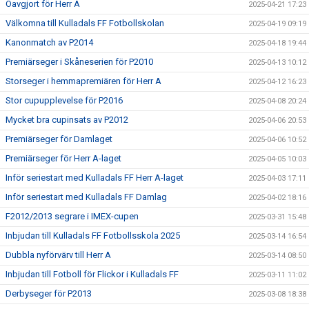
Oavgjort för Herr A
2025-04-21 17:23
Välkomna till Kulladals FF Fotbollskolan
2025-04-19 09:19
Kanonmatch av P2014
2025-04-18 19:44
Premiärseger i Skåneserien för P2010
2025-04-13 10:12
Storseger i hemmapremiären för Herr A
2025-04-12 16:23
Stor cupupplevelse för P2016
2025-04-08 20:24
Mycket bra cupinsats av P2012
2025-04-06 20:53
Premiärseger för Damlaget
2025-04-06 10:52
Premiärseger för Herr A-laget
2025-04-05 10:03
Inför seriestart med Kulladals FF Herr A-laget
2025-04-03 17:11
Inför seriestart med Kulladals FF Damlag
2025-04-02 18:16
F2012/2013 segrare i IMEX-cupen
2025-03-31 15:48
Inbjudan till Kulladals FF Fotbollsskola 2025
2025-03-14 16:54
Dubbla nyförvärv till Herr A
2025-03-14 08:50
Inbjudan till Fotboll för Flickor i Kulladals FF
2025-03-11 11:02
Derbyseger för P2013
2025-03-08 18:38