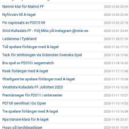
Nermin klar för Malmö FF
2023-12-06 20:59
Nyförvärv till A-laget
2023-12-05 22:35
Fin cupinsats av P2015 Vit
2023-12-02 22:18
Stöd Kulladals FF - Följ Miixi på Instagram @miixi.se
2023-12-01 23:49
Ledarresa i Tyskland
2023-11-28 21:59
Två spelare förlänger med A-laget
2023-11-26 17:15
Tack för stöttningen via Gräsroten Svenska Spel
2023-11-24 19:46
Bra spel av P2010 i segermatch
2023-11-18 16:35
Rask förlänger med A-laget
2023-11-17 17:48
Ytterligare tre spelare förlänger med A-laget
2023-11-17 15:08
Vinstlista Kulladals FF Jullotteri 2023
2023-11-16 16:00
Premiärseger för P2011 i vinterserien
2023-11-11 13:27
P07 till semifinal i Go Open
2023-11-10 19:33
Tre spelare förlänger med A-laget
2023-11-10 14:38
Nya tränare klara för A-laget
2023-11-06 20:47
Hugo på landslagsläger
2023-10-31 19:09