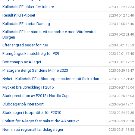
Kulladals FF söker fler tränare
2023-10-22 12:33
Resultat KFF-tipset
2023-10-12 15:40
Kulladals FF startar Damlag
2023-10-05 16:46
Kulladals FF har startat ett samarbete med Vårdcentral
2023-10-02 21:40
Borgen
Efterlängtad seger för P08
2023-10-01 18:53
Framgångsrik matchhelg för P09
2023-10-01 17:45
Bottennapp av A-laget
2023-10-01 17:12
Pristagare Bengt Sandéns Minne 2023
2023-09-29 15:47
Nyhet - Kulladals FF utökar organisationen på flicksidan
2023-09-27 21:42
Mycket bra utveckling i P2015
2023-09-27 13:04
Stark prestation av P2012 i Nordic Cup
2023-09-26 13:03
Clubdagar på Intersport
2023-09-24 19:11
Stark seger i toppmötet för F2010
2023-09-24 17:35
Förlust för A-laget fast säkrat div. 4-kontrakt
2023-09-23 20:18
Nermin på regionalt landslagsläger
2023-09-21 15:53