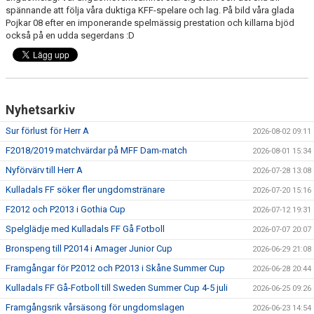
spännande att följa våra duktiga KFF-spelare och lag. På bild våra glada
Pojkar 08 efter en imponerande spelmässig prestation och killarna bjöd
PROFILKLÄDER
också på en udda segerdans :D
KFF FACEBOOK
KFF INSTAGRAM
Nyhetsarkiv
MEDLEM INTRESSEANMÄLAN
Sur förlust för Herr A
2026-08-02 09:11
F2018/2019 matchvärdar på MFF Dam-match
2026-08-01 15:34
Nyförvärv till Herr A
2026-07-28 13:08
Kulladals FF söker fler ungdomstränare
2026-07-20 15:16
F2012 och P2013 i Gothia Cup
2026-07-12 19:31
Spelglädje med Kulladals FF Gå Fotboll
2026-07-07 20:07
Bronspeng till P2014 i Amager Junior Cup
2026-06-29 21:08
Framgångar för P2012 och P2013 i Skåne Summer Cup
2026-06-28 20:44
Kulladals FF Gå-Fotboll till Sweden Summer Cup 4-5 juli
2026-06-25 09:26
Framgångsrik vårsäsong för ungdomslagen
2026-06-23 14:54