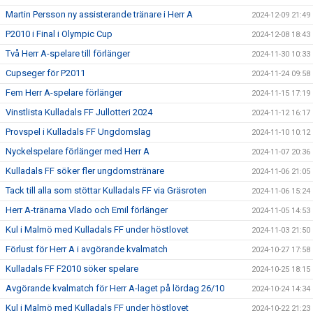
Martin Persson ny assisterande tränare i Herr A
2024-12-09 21:49
P2010 i Final i Olympic Cup
2024-12-08 18:43
Två Herr A-spelare till förlänger
2024-11-30 10:33
Cupseger för P2011
2024-11-24 09:58
Fem Herr A-spelare förlänger
2024-11-15 17:19
Vinstlista Kulladals FF Jullotteri 2024
2024-11-12 16:17
Provspel i Kulladals FF Ungdomslag
2024-11-10 10:12
Nyckelspelare förlänger med Herr A
2024-11-07 20:36
Kulladals FF söker fler ungdomstränare
2024-11-06 21:05
Tack till alla som stöttar Kulladals FF via Gräsroten
2024-11-06 15:24
Herr A-tränarna Vlado och Emil förlänger
2024-11-05 14:53
Kul i Malmö med Kulladals FF under höstlovet
2024-11-03 21:50
Förlust för Herr A i avgörande kvalmatch
2024-10-27 17:58
Kulladals FF F2010 söker spelare
2024-10-25 18:15
Avgörande kvalmatch för Herr A-laget på lördag 26/10
2024-10-24 14:34
Kul i Malmö med Kulladals FF under höstlovet
2024-10-22 21:23