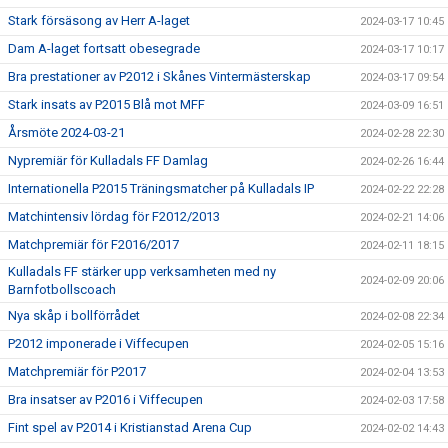
Stark försäsong av Herr A-laget
2024-03-17 10:45
Dam A-laget fortsatt obesegrade
2024-03-17 10:17
Bra prestationer av P2012 i Skånes Vintermästerskap
2024-03-17 09:54
Stark insats av P2015 Blå mot MFF
2024-03-09 16:51
Årsmöte 2024-03-21
2024-02-28 22:30
Nypremiär för Kulladals FF Damlag
2024-02-26 16:44
Internationella P2015 Träningsmatcher på Kulladals IP
2024-02-22 22:28
Matchintensiv lördag för F2012/2013
2024-02-21 14:06
Matchpremiär för F2016/2017
2024-02-11 18:15
Kulladals FF stärker upp verksamheten med ny
2024-02-09 20:06
Barnfotbollscoach
Nya skåp i bollförrådet
2024-02-08 22:34
P2012 imponerade i Viffecupen
2024-02-05 15:16
Matchpremiär för P2017
2024-02-04 13:53
Bra insatser av P2016 i Viffecupen
2024-02-03 17:58
Fint spel av P2014 i Kristianstad Arena Cup
2024-02-02 14:43