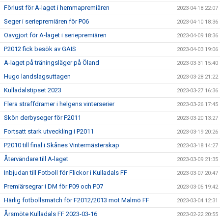
Förlust för A-laget i hemmapremiären
2023-04-18 22:07
Seger i seriepremiären för P06
2023-04-10 18:36
Oavgjort för A-laget i seriepremiären
2023-04-09 18:36
P2012 fick besök av GAIS
2023-04-03 19:06
A-laget på träningsläger på Öland
2023-03-31 15:40
Hugo landslagsuttagen
2023-03-28 21:22
Kulladalstipset 2023
2023-03-27 16:36
Flera straffdramer i helgens vinterserier
2023-03-26 17:45
Skön derbyseger för F2011
2023-03-20 13:27
Fortsatt stark utveckling i P2011
2023-03-19 20:26
P2010 till final i Skånes Vintermästerskap
2023-03-18 14:27
Återvändare till A-laget
2023-03-09 21:35
Inbjudan till Fotboll för Flickor i Kulladals FF
2023-03-07 20:47
Premiärsegrar i DM för P09 och P07
2023-03-05 19:42
Härlig fotbollsmatch för F2012/2013 mot Malmö FF
2023-03-04 12:31
Årsmöte Kulladals FF 2023-03-16
2023-02-22 20:55