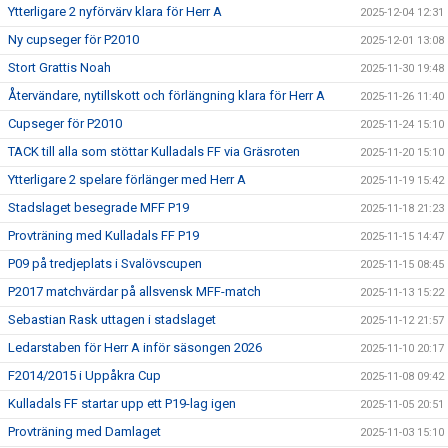
Ytterligare 2 nyförvärv klara för Herr A
2025-12-04 12:31
Ny cupseger för P2010
2025-12-01 13:08
Stort Grattis Noah
2025-11-30 19:48
Återvändare, nytillskott och förlängning klara för Herr A
2025-11-26 11:40
Cupseger för P2010
2025-11-24 15:10
TACK till alla som stöttar Kulladals FF via Gräsroten
2025-11-20 15:10
Ytterligare 2 spelare förlänger med Herr A
2025-11-19 15:42
Stadslaget besegrade MFF P19
2025-11-18 21:23
Provträning med Kulladals FF P19
2025-11-15 14:47
P09 på tredjeplats i Svalövscupen
2025-11-15 08:45
P2017 matchvärdar på allsvensk MFF-match
2025-11-13 15:22
Sebastian Rask uttagen i stadslaget
2025-11-12 21:57
Ledarstaben för Herr A inför säsongen 2026
2025-11-10 20:17
F2014/2015 i Uppåkra Cup
2025-11-08 09:42
Kulladals FF startar upp ett P19-lag igen
2025-11-05 20:51
Provträning med Damlaget
2025-11-03 15:10