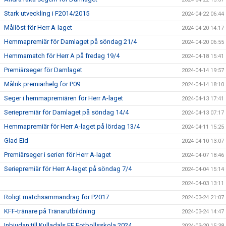
Stark utveckling i F2014/2015
2024-04-22 06:44
Mållöst för Herr A-laget
2024-04-20 14:17
Hemmapremiär för Damlaget på söndag 21/4
2024-04-20 06:55
Hemmamatch för Herr A på fredag 19/4
2024-04-18 15:41
Premiärseger för Damlaget
2024-04-14 19:57
Målrik premiärhelg för P09
2024-04-14 18:10
Seger i hemmapremiären för Herr A-laget
2024-04-13 17:41
Seriepremiär för Damlaget på söndag 14/4
2024-04-13 07:17
Hemmapremiär för Herr A-laget på lördag 13/4
2024-04-11 15:25
Glad Eid
2024-04-10 13:07
Premiärseger i serien för Herr A-laget
2024-04-07 18:46
Seriepremiär för Herr A-laget på söndag 7/4
2024-04-04 15:14
2024-04-03 13:11
Roligt matchsammandrag för P2017
2024-03-24 21:07
KFF-tränare på Tränarutbildning
2024-03-24 14:47
Inbjudan till Kulladals FF Fotbollsskola 2024
2024-03-20 15:38