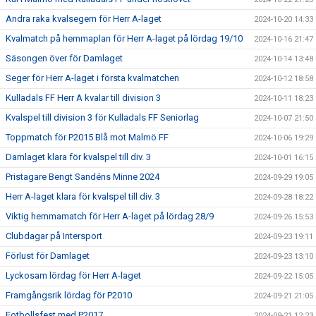
Andra raka kvalsegern för Herr A-laget
2024-10-20 14:33
Kvalmatch på hemmaplan för Herr A-laget på lördag 19/10
2024-10-16 21:47
Säsongen över för Damlaget
2024-10-14 13:48
Seger för Herr A-laget i första kvalmatchen
2024-10-12 18:58
Kulladals FF Herr A kvalar till division 3
2024-10-11 18:23
Kvalspel till division 3 för Kulladals FF Seniorlag
2024-10-07 21:50
Toppmatch för P2015 Blå mot Malmö FF
2024-10-06 19:29
Damlaget klara för kvalspel till div. 3
2024-10-01 16:15
Pristagare Bengt Sandéns Minne 2024
2024-09-29 19:05
Herr A-laget klara för kvalspel till div. 3
2024-09-28 18:22
Viktig hemmamatch för Herr A-laget på lördag 28/9
2024-09-26 15:53
Clubdagar på Intersport
2024-09-23 19:11
Förlust för Damlaget
2024-09-23 13:10
Lyckosam lördag för Herr A-laget
2024-09-22 15:05
Framgångsrik lördag för P2010
2024-09-21 21:05
Fotbollsfest med P2017
2024-09-21 12:23