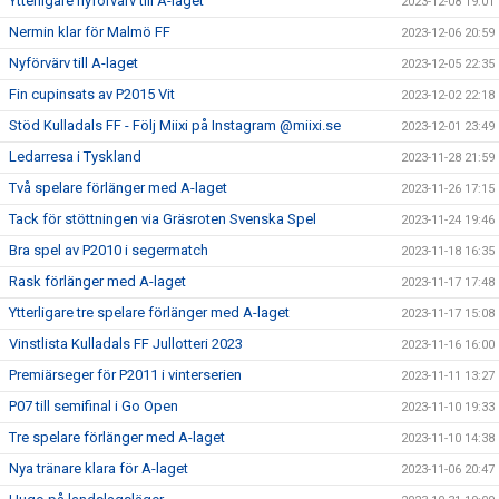
Ytterligare nyförvärv till A-laget
2023-12-08 19:01
Nermin klar för Malmö FF
2023-12-06 20:59
Nyförvärv till A-laget
2023-12-05 22:35
Fin cupinsats av P2015 Vit
2023-12-02 22:18
Stöd Kulladals FF - Följ Miixi på Instagram @miixi.se
2023-12-01 23:49
Ledarresa i Tyskland
2023-11-28 21:59
Två spelare förlänger med A-laget
2023-11-26 17:15
Tack för stöttningen via Gräsroten Svenska Spel
2023-11-24 19:46
Bra spel av P2010 i segermatch
2023-11-18 16:35
Rask förlänger med A-laget
2023-11-17 17:48
Ytterligare tre spelare förlänger med A-laget
2023-11-17 15:08
Vinstlista Kulladals FF Jullotteri 2023
2023-11-16 16:00
Premiärseger för P2011 i vinterserien
2023-11-11 13:27
P07 till semifinal i Go Open
2023-11-10 19:33
Tre spelare förlänger med A-laget
2023-11-10 14:38
Nya tränare klara för A-laget
2023-11-06 20:47