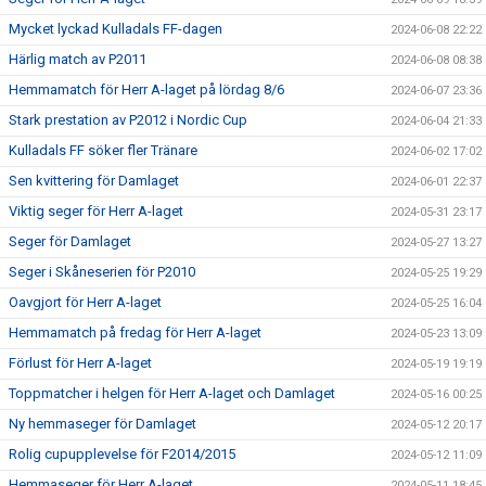
Mycket lyckad Kulladals FF-dagen
2024-06-08 22:22
Härlig match av P2011
2024-06-08 08:38
Hemmamatch för Herr A-laget på lördag 8/6
2024-06-07 23:36
Stark prestation av P2012 i Nordic Cup
2024-06-04 21:33
Kulladals FF söker fler Tränare
2024-06-02 17:02
Sen kvittering för Damlaget
2024-06-01 22:37
Viktig seger för Herr A-laget
2024-05-31 23:17
Seger för Damlaget
2024-05-27 13:27
Seger i Skåneserien för P2010
2024-05-25 19:29
Oavgjort för Herr A-laget
2024-05-25 16:04
Hemmamatch på fredag för Herr A-laget
2024-05-23 13:09
Förlust för Herr A-laget
2024-05-19 19:19
Toppmatcher i helgen för Herr A-laget och Damlaget
2024-05-16 00:25
Ny hemmaseger för Damlaget
2024-05-12 20:17
Rolig cupupplevelse för F2014/2015
2024-05-12 11:09
Hemmaseger för Herr A-laget
2024-05-11 18:45