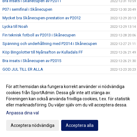
Bra insats i Skånecupen av P2011
2022-12-31 10:59
P07 i semifinal i Skånecupen
2022-12-30 20:49
Mycket bra Skånecupen-prestation av P2012
2022-12-29 20:13
Lycka till Noah
2022-12-29 13:14
Fin teknisk fotboll av P2013 i Skånecupen
2022-12-28 20:06
Spänning och underhållning med P2014 i Skånecupen
2022-12-27 21:11
Köp Bingolotter till Nyårsafton av Kulladals FF
2022-12-26 21:49
Bra insats i Skånecupen av P2015
2022-12-26 21:30
GOD JUL TILL ER ALLA
2022-12-23 20:23
Resultat Dragning Kulladals FF Jullotteri 2022
2022-12-21 13:30
P2010 avslutade säsongen med beachvolleyboll
För att hemsidan ska fungera korrekt använder vi nödvändiga
2022-12-17 21:21
cookies från SportAdmin. Dessa går inte att stänga av.
Köp era Jul-Bingolotter av Kulladals FF vid ICA Kvantum
2022-12-11 11:50
Föreningen kan också använda frivilliga cookies, t.ex. för statistik
Malmborgs Mobilia
eller marknadsföring. Du väljer själv om du vill acceptera dessa.
Nyförvärv och återvändare till A-laget
2022-12-10 10:07
Anpassa dina val
Cupseger för P09
2022-12-05 13:19
F09 i final i Olympic Cup
Acceptera nödvändiga
Acceptera alla
2022-11-21 21:11
Bra cupspel av P2015
2022-11-21 15:07