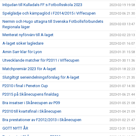
Inbjudan till Kulladals FF:s Fotbollsskola 2023
2023-02-19 19:58
Spelglädje och kämpaglöd i F2014/2015 i Viffecupen
2023-02-06 21:30
Nermin och Hugo uttagna till Svenska Fotbollsförbundets
2023-02-03 13:47
Regionala läger
Meriterat nyförvärv till A-laget
2023-02-02 23:13
A-laget söker lagledare
2023-02-01 16:07
Amin Sarr klar för Lyon
2023-01-31 15:58
Utvecklande matcher för P2011 i Viffecupen
2023-01-30 11:36
Matchpremiär 2023 för A-laget
2023-01-18 22:23
Slutgiltigt serieindelningsförslag för A-laget
2023-01-11 21:35
P2010 i final i Peneton Cup
2023-01-07 14:30
P2015 på Skånecupens finaldag
2023-01-06 21:44
Bra insatser i Skånecupen av P09
2023-01-05 21:08
P2010 till kvartsfinal i Skånecupen
2023-01-04 21:09
Bra prestationer av F2012/2013 i Skånecupen
2023-01-02 21:47
GOTT NYTT ÅR
2022-12-31 12:54