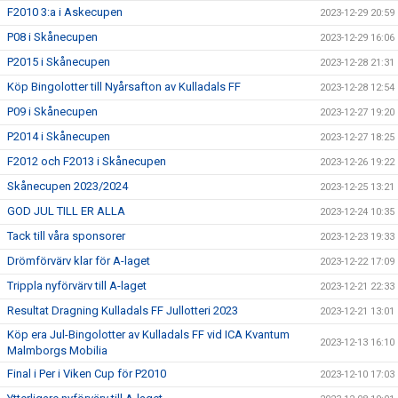
F2010 3:a i Askecupen
2023-12-29 20:59
P08 i Skånecupen
2023-12-29 16:06
P2015 i Skånecupen
2023-12-28 21:31
Köp Bingolotter till Nyårsafton av Kulladals FF
2023-12-28 12:54
P09 i Skånecupen
2023-12-27 19:20
P2014 i Skånecupen
2023-12-27 18:25
F2012 och F2013 i Skånecupen
2023-12-26 19:22
Skånecupen 2023/2024
2023-12-25 13:21
GOD JUL TILL ER ALLA
2023-12-24 10:35
Tack till våra sponsorer
2023-12-23 19:33
Drömförvärv klar för A-laget
2023-12-22 17:09
Trippla nyförvärv till A-laget
2023-12-21 22:33
Resultat Dragning Kulladals FF Jullotteri 2023
2023-12-21 13:01
Köp era Jul-Bingolotter av Kulladals FF vid ICA Kvantum
2023-12-13 16:10
Malmborgs Mobilia
Final i Per i Viken Cup för P2010
2023-12-10 17:03