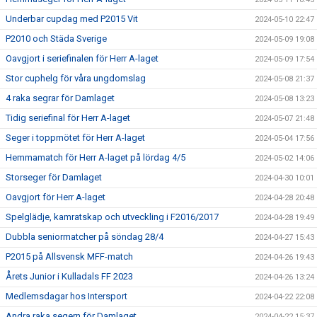
Underbar cupdag med P2015 Vit
2024-05-10 22:47
P2010 och Städa Sverige
2024-05-09 19:08
Oavgjort i seriefinalen för Herr A-laget
2024-05-09 17:54
Stor cuphelg för våra ungdomslag
2024-05-08 21:37
4 raka segrar för Damlaget
2024-05-08 13:23
Tidig seriefinal för Herr A-laget
2024-05-07 21:48
Seger i toppmötet för Herr A-laget
2024-05-04 17:56
Hemmamatch för Herr A-laget på lördag 4/5
2024-05-02 14:06
Storseger för Damlaget
2024-04-30 10:01
Oavgjort för Herr A-laget
2024-04-28 20:48
Spelglädje, kamratskap och utveckling i F2016/2017
2024-04-28 19:49
Dubbla seniormatcher på söndag 28/4
2024-04-27 15:43
P2015 på Allsvensk MFF-match
2024-04-26 19:43
Årets Junior i Kulladals FF 2023
2024-04-26 13:24
Medlemsdagar hos Intersport
2024-04-22 22:08
Andra raka segern för Damlaget
2024-04-22 15:37