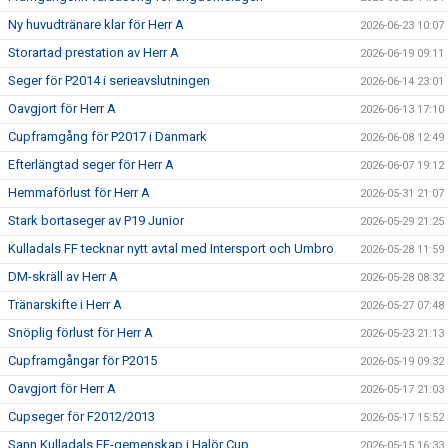
Ny huvudtränare klar för Herr A
2026-06-23 10:07
Storartad prestation av Herr A
2026-06-19 09:11
Seger för P2014 i serieavslutningen
2026-06-14 23:01
Oavgjort för Herr A
2026-06-13 17:10
Cupframgång för P2017 i Danmark
2026-06-08 12:49
Efterlängtad seger för Herr A
2026-06-07 19:12
Hemmaförlust för Herr A
2026-05-31 21:07
Stark bortaseger av P19 Junior
2026-05-29 21:25
Kulladals FF tecknar nytt avtal med Intersport och Umbro
2026-05-28 11:59
DM-skräll av Herr A
2026-05-28 08:32
Tränarskifte i Herr A
2026-05-27 07:48
Snöplig förlust för Herr A
2026-05-23 21:13
Cupframgångar för P2015
2026-05-19 09:32
Oavgjort för Herr A
2026-05-17 21:03
Cupseger för F2012/2013
2026-05-17 15:52
Sann Kulladals FF-gemenskap i Halör Cup
2026-05-15 16:33