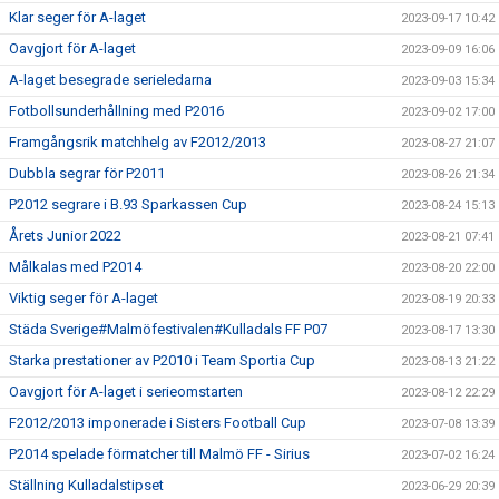
Klar seger för A-laget
2023-09-17 10:42
Oavgjort för A-laget
2023-09-09 16:06
A-laget besegrade serieledarna
2023-09-03 15:34
Fotbollsunderhållning med P2016
2023-09-02 17:00
Framgångsrik matchhelg av F2012/2013
2023-08-27 21:07
Dubbla segrar för P2011
2023-08-26 21:34
P2012 segrare i B.93 Sparkassen Cup
2023-08-24 15:13
Årets Junior 2022
2023-08-21 07:41
Målkalas med P2014
2023-08-20 22:00
Viktig seger för A-laget
2023-08-19 20:33
Städa Sverige#Malmöfestivalen#Kulladals FF P07
2023-08-17 13:30
Starka prestationer av P2010 i Team Sportia Cup
2023-08-13 21:22
Oavgjort för A-laget i serieomstarten
2023-08-12 22:29
F2012/2013 imponerade i Sisters Football Cup
2023-07-08 13:39
P2014 spelade förmatcher till Malmö FF - Sirius
2023-07-02 16:24
Ställning Kulladalstipset
2023-06-29 20:39