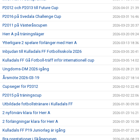
P2012 och P2013 till Future Cup
2026-04-01 21:39
P2016 på Svedala Challenge Cup
2026-03-31 16:46
P2011 på Västeråscupen
2026-03-23 20:37
Herr A på träningsläger
2026-03-20 09:24
Ytterligare 2 spelare förlänger med Herr A
2026-03-13 18:36
Inbjudan till Kulladals FF Fotbollsskola 2026
2026-03-05 20:41
Kulladals FF Gå Fotboll-träff inför internationell cup
2026-03-05 14:02
Ungdoms-DM 2026 igång
2026-02-28 21:33
Årsmöte 2026-03-19
2026-02-27 18:14
Cupseger för P2012
2026-02-10 22:40
P2015 på träningscup
2026-02-02 22:06
Utbildade fotbollstränare i Kulladals FF
2026-01-30 09:50
2 nyförvärv klara för Herr A
2026-01-23 16:21
2 förlängningar klara för Herr A
2026-01-20 10:38
Kulladals FF P19 Juniorlag är igång
2026-01-07 21:24
Bra prestationer i Skånecupen
2026-01-06 08:23