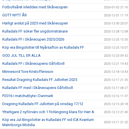
Fotbollsåret inleddes med Skånecupen
2026-01-02 21:16
GOTT NYTT ÅR
2025-12-31 11:19
Härligt avslut på 2025 med Skånecupen
2025-12-30 20:07
Kulladals FF söker fler ungdomstränare
2025-12-28 12:08
Kulladals FF i Skånecupen 2025/2026
2025-12-25 15:35
Köp era Bingolotter till Nyårsafton av Kulladals FF
2025-12-25 10:07
GOD JUL TILL ER ALLA
2025-12-23 09:32
Kulladals FF i Skånecupens Gåfotboll
2025-12-21 19:43
Minnesord Tore Kristoffersson
2025-12-18 13:43
Resultat Dragning Kulladals FF Jullotteri 2025
2025-12-17 21:35
Kulladals FF med i Skånecupens Gåfotboll
2025-12-17 08:27
P2016 i matchutbyte i Danmark
2025-12-16 11:37
Dragning Kulladals FF Jullotteri på onsdag 17/12
2025-12-15 20:18
Ytterligare 2 nyförvärv och 1 förlängning klara för Herr A
2025-12-12 21:40
Köp era Jul-Bingolotter av Kulladals FF vid ICA Kvantum
2025-12-11 21:22
Malmborgs Mobilia