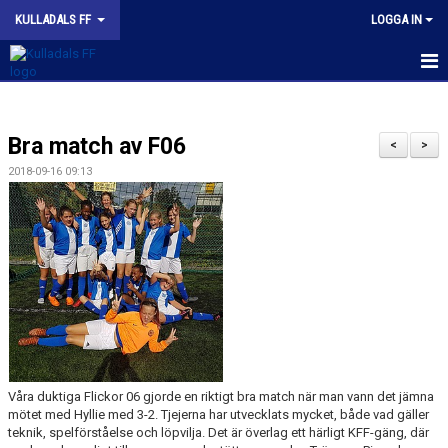
KULLADALS FF
LOGGA IN
HEM
Bra match av F06
OM KLUBBEN
<
>
2018-09-16 09:13
NYHETER
KONTAKT
INFORMATION MED POLICY
DOKUMENT
BILDGALLERI
Våra duktiga Flickor 06 gjorde en riktigt bra match när man vann det jämna
MATCHER
mötet med Hyllie med 3-2. Tjejerna har utvecklats mycket, både vad gäller
teknik, spelförståelse och löpvilja. Det är överlag ett härligt KFF-gäng, där
INBETALNING