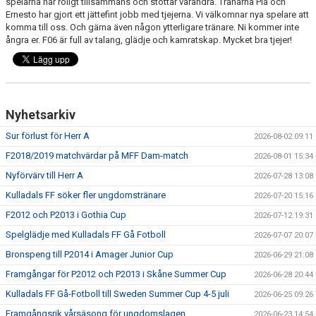
spelarna har roligt tillsammans och stöttar varandra. Tränarna Pia och
Ernesto har gjort ett jättefint jobb med tjejerna. Vi välkomnar nya spelare att
komma till oss. Och gärna även någon ytterligare tränare. Ni kommer inte
PROFILKLÄDER
ångra er. F06 är full av talang, glädje och kamratskap. Mycket bra tjejer!
KFF FACEBOOK
KFF INSTAGRAM
Nyhetsarkiv
MEDLEM INTRESSEANMÄLAN
Sur förlust för Herr A
2026-08-02 09:11
F2018/2019 matchvärdar på MFF Dam-match
2026-08-01 15:34
Nyförvärv till Herr A
2026-07-28 13:08
Kulladals FF söker fler ungdomstränare
2026-07-20 15:16
F2012 och P2013 i Gothia Cup
2026-07-12 19:31
Spelglädje med Kulladals FF Gå Fotboll
2026-07-07 20:07
Bronspeng till P2014 i Amager Junior Cup
2026-06-29 21:08
Framgångar för P2012 och P2013 i Skåne Summer Cup
2026-06-28 20:44
Kulladals FF Gå-Fotboll till Sweden Summer Cup 4-5 juli
2026-06-25 09:26
Framgångsrik vårsäsong för ungdomslagen
2026-06-23 14:54