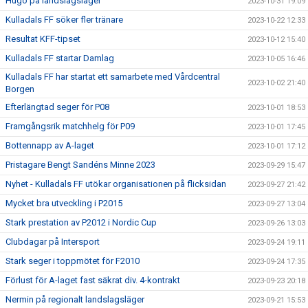
Hugo på landslagsläger
2023-10-31 19:09
Kulladals FF söker fler tränare
2023-10-22 12:33
Resultat KFF-tipset
2023-10-12 15:40
Kulladals FF startar Damlag
2023-10-05 16:46
Kulladals FF har startat ett samarbete med Vårdcentral
2023-10-02 21:40
Borgen
Efterlängtad seger för P08
2023-10-01 18:53
Framgångsrik matchhelg för P09
2023-10-01 17:45
Bottennapp av A-laget
2023-10-01 17:12
Pristagare Bengt Sandéns Minne 2023
2023-09-29 15:47
Nyhet - Kulladals FF utökar organisationen på flicksidan
2023-09-27 21:42
Mycket bra utveckling i P2015
2023-09-27 13:04
Stark prestation av P2012 i Nordic Cup
2023-09-26 13:03
Clubdagar på Intersport
2023-09-24 19:11
Stark seger i toppmötet för F2010
2023-09-24 17:35
Förlust för A-laget fast säkrat div. 4-kontrakt
2023-09-23 20:18
Nermin på regionalt landslagsläger
2023-09-21 15:53