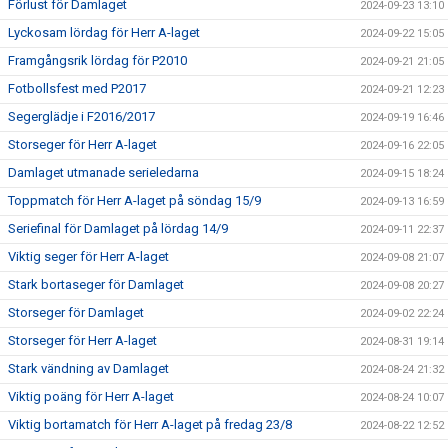
Förlust för Damlaget
2024-09-23 13:10
Lyckosam lördag för Herr A-laget
2024-09-22 15:05
Framgångsrik lördag för P2010
2024-09-21 21:05
Fotbollsfest med P2017
2024-09-21 12:23
Segerglädje i F2016/2017
2024-09-19 16:46
Storseger för Herr A-laget
2024-09-16 22:05
Damlaget utmanade serieledarna
2024-09-15 18:24
Toppmatch för Herr A-laget på söndag 15/9
2024-09-13 16:59
Seriefinal för Damlaget på lördag 14/9
2024-09-11 22:37
Viktig seger för Herr A-laget
2024-09-08 21:07
Stark bortaseger för Damlaget
2024-09-08 20:27
Storseger för Damlaget
2024-09-02 22:24
Storseger för Herr A-laget
2024-08-31 19:14
Stark vändning av Damlaget
2024-08-24 21:32
Viktig poäng för Herr A-laget
2024-08-24 10:07
Viktig bortamatch för Herr A-laget på fredag 23/8
2024-08-22 12:52