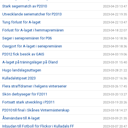
Stark segermatch av P2010
2023-04-23 13:47
Utvecklande seriematcher för P2013
2023-04-22 19:35
Tung förlust för A-laget
2023-04-22 13:47
Förlust för A-laget i hemmapremiären
2023-04-18 22:07
Seger i seriepremiären för P06
2023-04-10 18:36
Oavgjort för A-laget i seriepremiären
2023-04-09 18:36
P2012 fick besök av GAIS
2023-04-03 19:06
A-laget på träningsläger på Öland
2023-03-31 15:40
Hugo landslagsuttagen
2023-03-28 21:22
Kulladalstipset 2023
2023-03-27 16:36
Flera straffdramer i helgens vinterserier
2023-03-26 17:45
Skön derbyseger för F2011
2023-03-20 13:27
Fortsatt stark utveckling i P2011
2023-03-19 20:26
P2010 till final i Skånes Vintermästerskap
2023-03-18 14:27
Återvändare till A-laget
2023-03-09 21:35
Inbjudan till Fotboll för Flickor i Kulladals FF
2023-03-07 20:47