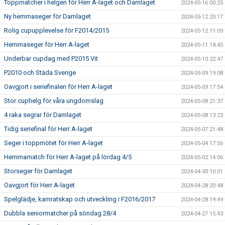
Toppmatcher i helgen för Herr A-laget och Damlaget
2024-05-16 00:25
Ny hemmaseger för Damlaget
2024-05-12 20:17
Rolig cupupplevelse för F2014/2015
2024-05-12 11:09
Hemmaseger för Herr A-laget
2024-05-11 18:45
Underbar cupdag med P2015 Vit
2024-05-10 22:47
P2010 och Städa Sverige
2024-05-09 19:08
Oavgjort i seriefinalen för Herr A-laget
2024-05-09 17:54
Stor cuphelg för våra ungdomslag
2024-05-08 21:37
4 raka segrar för Damlaget
2024-05-08 13:23
Tidig seriefinal för Herr A-laget
2024-05-07 21:48
Seger i toppmötet för Herr A-laget
2024-05-04 17:56
Hemmamatch för Herr A-laget på lördag 4/5
2024-05-02 14:06
Storseger för Damlaget
2024-04-30 10:01
Oavgjort för Herr A-laget
2024-04-28 20:48
Spelglädje, kamratskap och utveckling i F2016/2017
2024-04-28 19:49
Dubbla seniormatcher på söndag 28/4
2024-04-27 15:43