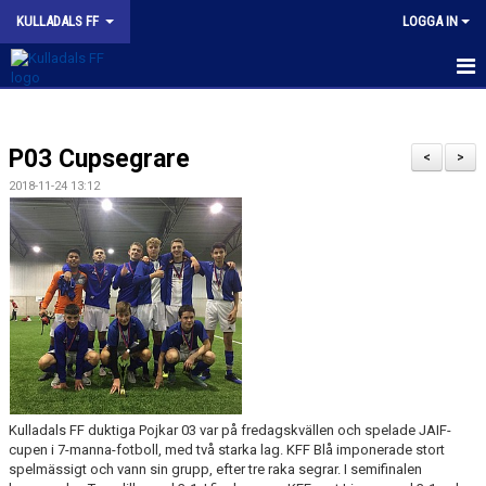
KULLADALS FF
LOGGA IN
HEM
P03 Cupsegrare
OM KLUBBEN
<
>
2018-11-24 13:12
NYHETER
KONTAKT
INFORMATION MED POLICY
DOKUMENT
BILDGALLERI
Kulladals FF duktiga Pojkar 03 var på fredagskvällen och spelade JAIF-
MATCHER
cupen i 7-manna-fotboll, med två starka lag. KFF Blå imponerade stort
spelmässigt och vann sin grupp, efter tre raka segrar. I semifinalen
INBETALNING