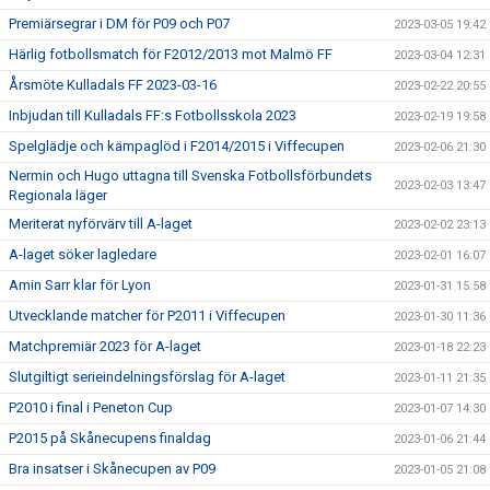
Premiärsegrar i DM för P09 och P07
2023-03-05 19:42
Härlig fotbollsmatch för F2012/2013 mot Malmö FF
2023-03-04 12:31
Årsmöte Kulladals FF 2023-03-16
2023-02-22 20:55
Inbjudan till Kulladals FF:s Fotbollsskola 2023
2023-02-19 19:58
Spelglädje och kämpaglöd i F2014/2015 i Viffecupen
2023-02-06 21:30
Nermin och Hugo uttagna till Svenska Fotbollsförbundets
2023-02-03 13:47
Regionala läger
Meriterat nyförvärv till A-laget
2023-02-02 23:13
A-laget söker lagledare
2023-02-01 16:07
Amin Sarr klar för Lyon
2023-01-31 15:58
Utvecklande matcher för P2011 i Viffecupen
2023-01-30 11:36
Matchpremiär 2023 för A-laget
2023-01-18 22:23
Slutgiltigt serieindelningsförslag för A-laget
2023-01-11 21:35
P2010 i final i Peneton Cup
2023-01-07 14:30
P2015 på Skånecupens finaldag
2023-01-06 21:44
Bra insatser i Skånecupen av P09
2023-01-05 21:08