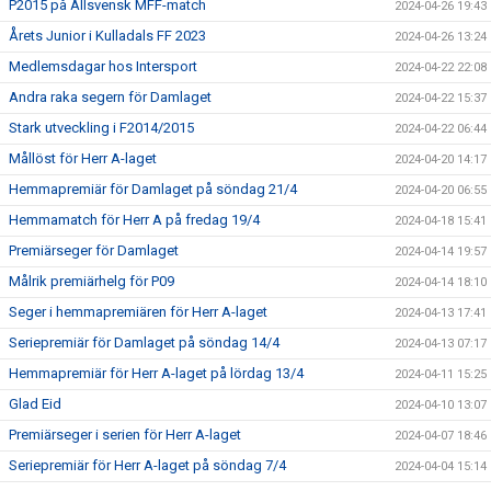
P2015 på Allsvensk MFF-match
2024-04-26 19:43
Årets Junior i Kulladals FF 2023
2024-04-26 13:24
Medlemsdagar hos Intersport
2024-04-22 22:08
Andra raka segern för Damlaget
2024-04-22 15:37
Stark utveckling i F2014/2015
2024-04-22 06:44
Mållöst för Herr A-laget
2024-04-20 14:17
Hemmapremiär för Damlaget på söndag 21/4
2024-04-20 06:55
Hemmamatch för Herr A på fredag 19/4
2024-04-18 15:41
Premiärseger för Damlaget
2024-04-14 19:57
Målrik premiärhelg för P09
2024-04-14 18:10
Seger i hemmapremiären för Herr A-laget
2024-04-13 17:41
Seriepremiär för Damlaget på söndag 14/4
2024-04-13 07:17
Hemmapremiär för Herr A-laget på lördag 13/4
2024-04-11 15:25
Glad Eid
2024-04-10 13:07
Premiärseger i serien för Herr A-laget
2024-04-07 18:46
Seriepremiär för Herr A-laget på söndag 7/4
2024-04-04 15:14