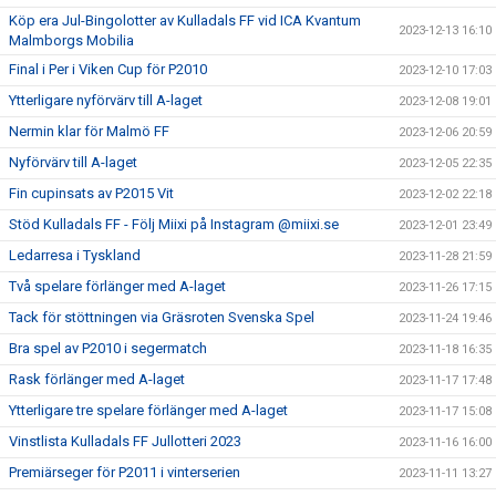
Köp era Jul-Bingolotter av Kulladals FF vid ICA Kvantum
2023-12-13 16:10
Malmborgs Mobilia
Final i Per i Viken Cup för P2010
2023-12-10 17:03
Ytterligare nyförvärv till A-laget
2023-12-08 19:01
Nermin klar för Malmö FF
2023-12-06 20:59
Nyförvärv till A-laget
2023-12-05 22:35
Fin cupinsats av P2015 Vit
2023-12-02 22:18
Stöd Kulladals FF - Följ Miixi på Instagram @miixi.se
2023-12-01 23:49
Ledarresa i Tyskland
2023-11-28 21:59
Två spelare förlänger med A-laget
2023-11-26 17:15
Tack för stöttningen via Gräsroten Svenska Spel
2023-11-24 19:46
Bra spel av P2010 i segermatch
2023-11-18 16:35
Rask förlänger med A-laget
2023-11-17 17:48
Ytterligare tre spelare förlänger med A-laget
2023-11-17 15:08
Vinstlista Kulladals FF Jullotteri 2023
2023-11-16 16:00
Premiärseger för P2011 i vinterserien
2023-11-11 13:27