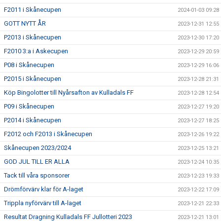
F2011 i Skånecupen
2024-01-03 09:28
GOTT NYTT ÅR
2023-12-31 12:55
P2013 i Skånecupen
2023-12-30 17:20
F2010 3:a i Askecupen
2023-12-29 20:59
P08 i Skånecupen
2023-12-29 16:06
P2015 i Skånecupen
2023-12-28 21:31
Köp Bingolotter till Nyårsafton av Kulladals FF
2023-12-28 12:54
P09 i Skånecupen
2023-12-27 19:20
P2014 i Skånecupen
2023-12-27 18:25
F2012 och F2013 i Skånecupen
2023-12-26 19:22
Skånecupen 2023/2024
2023-12-25 13:21
GOD JUL TILL ER ALLA
2023-12-24 10:35
Tack till våra sponsorer
2023-12-23 19:33
Drömförvärv klar för A-laget
2023-12-22 17:09
Trippla nyförvärv till A-laget
2023-12-21 22:33
Resultat Dragning Kulladals FF Jullotteri 2023
2023-12-21 13:01