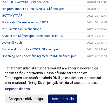
P2010 till kvartsfinal i Skånecupen
2023-01-04 21:09
Bra prestationer av F2012/2013 i Skånecupen
2023-01-02 21:47
GOTT NYTT ÅR
2022-12-31 12:54
Bra insats i Skånecupen av P2011
2022-12-31 10:59
P07 i semifinal i Skånecupen
2022-12-30 20:49
Mycket bra Skånecupen-prestation av P2012
2022-12-29 20:13
Lycka till Noah
2022-12-29 13:14
Fin teknisk fotboll av P2013 i Skånecupen
2022-12-28 20:06
Spänning och underhållning med P2014 i Skånecupen
2022-12-27 21:11
Köp Bingolotter till Nyårsafton av Kulladals FF
2022-12-26 21:49
För att hemsidan ska fungera korrekt använder vi nödvändiga
Bra insats i Skånecupen av P2015
2022-12-26 21:30
cookies från SportAdmin. Dessa går inte att stänga av.
GOD JUL TILL ER ALLA
2022-12-23 20:23
Föreningen kan också använda frivilliga cookies, t.ex. för statistik
eller marknadsföring. Du väljer själv om du vill acceptera dessa.
Resultat Dragning Kulladals FF Jullotteri 2022
2022-12-21 13:30
Anpassa dina val
P2010 avslutade säsongen med beachvolleyboll
2022-12-17 21:21
Köp era Jul-Bingolotter av Kulladals FF vid ICA Kvantum
Acceptera nödvändiga
Acceptera alla
2022-12-11 11:50
Malmborgs Mobilia
Nyförvärv och återvändare till A-laget
2022-12-10 10:07