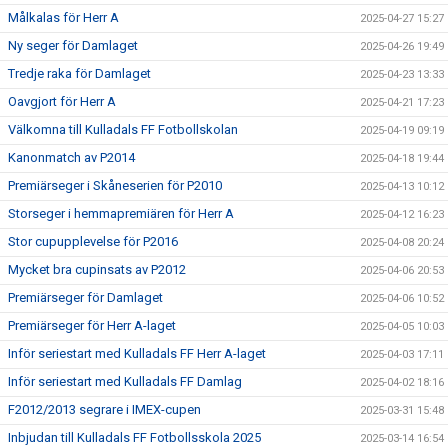
Målkalas för Herr A
2025-04-27 15:27
Ny seger för Damlaget
2025-04-26 19:49
Tredje raka för Damlaget
2025-04-23 13:33
Oavgjort för Herr A
2025-04-21 17:23
Välkomna till Kulladals FF Fotbollskolan
2025-04-19 09:19
Kanonmatch av P2014
2025-04-18 19:44
Premiärseger i Skåneserien för P2010
2025-04-13 10:12
Storseger i hemmapremiären för Herr A
2025-04-12 16:23
Stor cupupplevelse för P2016
2025-04-08 20:24
Mycket bra cupinsats av P2012
2025-04-06 20:53
Premiärseger för Damlaget
2025-04-06 10:52
Premiärseger för Herr A-laget
2025-04-05 10:03
Inför seriestart med Kulladals FF Herr A-laget
2025-04-03 17:11
Inför seriestart med Kulladals FF Damlag
2025-04-02 18:16
F2012/2013 segrare i IMEX-cupen
2025-03-31 15:48
Inbjudan till Kulladals FF Fotbollsskola 2025
2025-03-14 16:54