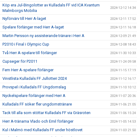
Köp era Jul-Bingolotter av Kulladals FF vid ICA Kvantum
2024-12-12 14:34
Malmborgs Mobilia
Nyförvärv till Herr A-laget
2024-12-11 17:52
Spelare förlänger med Herr A-laget
2024-12-11 16:18
Martin Persson ny assisterande tränare i Herr A
2024-12-09 21:49
P2010 i Final i Olympic Cup
2024-12-08 18:43
Två Herr A-spelare till förlänger
2024-11-30 10:33
Cupseger för P2011
2024-11-24 09:58
Fem Herr A-spelare förlänger
2024-11-15 17:19
Vinstlista Kulladals FF Jullotteri 2024
2024-11-12 16:17
Provspel i Kulladals FF Ungdomslag
2024-11-10 10:12
Nyckelspelare förlänger med Herr A
2024-11-07 20:36
Kulladals FF söker fler ungdomstränare
2024-11-06 21:05
Tack till alla som stöttar Kulladals FF via Gräsroten
2024-11-06 15:24
Herr A-tränarna Vlado och Emil förlänger
2024-11-05 14:53
Kul i Malmö med Kulladals FF under höstlovet
2024-11-03 21:50