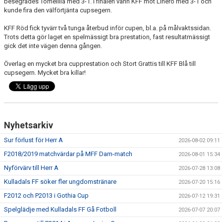
besegrades Tomelilla med 3-1. I finalen vann KFF mot Linero med 3-1 och
kunde fira den välförtjänta cupsegern.
PROFILKLÄDER
KFF Röd fick tyvärr två tunga återbud inför cupen, bl.a. på målvaktssidan.
Trots detta gör laget en spelmässigt bra prestation, fast resultatmässigt
KFF FACEBOOK
gick det inte vägen denna gången.
KFF INSTAGRAM
Överlag en mycket bra cupprestation och Stort Grattis till KFF Blå till
cupsegern. Mycket bra killar!
MEDLEM INTRESSEANMÄLAN
Nyhetsarkiv
Sur förlust för Herr A
2026-08-02 09:11
F2018/2019 matchvärdar på MFF Dam-match
2026-08-01 15:34
Nyförvärv till Herr A
2026-07-28 13:08
Kulladals FF söker fler ungdomstränare
2026-07-20 15:16
F2012 och P2013 i Gothia Cup
2026-07-12 19:31
Spelglädje med Kulladals FF Gå Fotboll
2026-07-07 20:07