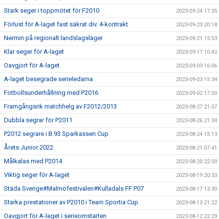
Stark seger i toppmötet för F2010
2023-09-24 17:35
Förlust för A-laget fast säkrat div. 4-kontrakt
2023-09-23 20:18
Nermin på regionalt landslagsläger
2023-09-21 15:53
Klar seger för A-laget
2023-09-17 10:42
Oavgjort för A-laget
2023-09-09 16:06
A-laget besegrade serieledarna
2023-09-03 15:34
Fotbollsunderhållning med P2016
2023-09-02 17:00
Framgångsrik matchhelg av F2012/2013
2023-08-27 21:07
Dubbla segrar för P2011
2023-08-26 21:34
P2012 segrare i B.93 Sparkassen Cup
2023-08-24 15:13
Årets Junior 2022
2023-08-21 07:41
Målkalas med P2014
2023-08-20 22:00
Viktig seger för A-laget
2023-08-19 20:33
Städa Sverige#Malmöfestivalen#Kulladals FF P07
2023-08-17 13:30
Starka prestationer av P2010 i Team Sportia Cup
2023-08-13 21:22
Oavgjort för A-laget i serieomstarten
2023-08-12 22:29