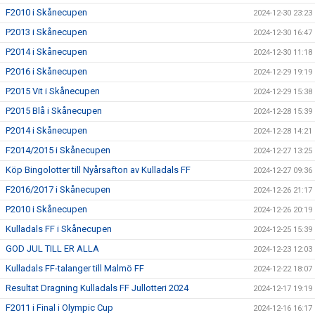
F2010 i Skånecupen
2024-12-30 23:23
P2013 i Skånecupen
2024-12-30 16:47
P2014 i Skånecupen
2024-12-30 11:18
P2016 i Skånecupen
2024-12-29 19:19
P2015 Vit i Skånecupen
2024-12-29 15:38
P2015 Blå i Skånecupen
2024-12-28 15:39
P2014 i Skånecupen
2024-12-28 14:21
F2014/2015 i Skånecupen
2024-12-27 13:25
Köp Bingolotter till Nyårsafton av Kulladals FF
2024-12-27 09:36
F2016/2017 i Skånecupen
2024-12-26 21:17
P2010 i Skånecupen
2024-12-26 20:19
Kulladals FF i Skånecupen
2024-12-25 15:39
GOD JUL TILL ER ALLA
2024-12-23 12:03
Kulladals FF-talanger till Malmö FF
2024-12-22 18:07
Resultat Dragning Kulladals FF Jullotteri 2024
2024-12-17 19:19
F2011 i Final i Olympic Cup
2024-12-16 16:17