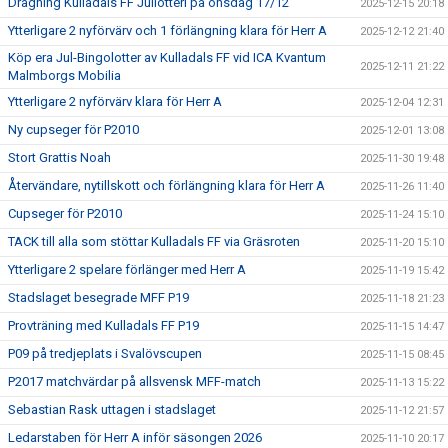
Dragning Kulladals FF Jullotteri på onsdag 17/12
2025-12-15 20:18
Ytterligare 2 nyförvärv och 1 förlängning klara för Herr A
2025-12-12 21:40
Köp era Jul-Bingolotter av Kulladals FF vid ICA Kvantum
2025-12-11 21:22
Malmborgs Mobilia
Ytterligare 2 nyförvärv klara för Herr A
2025-12-04 12:31
Ny cupseger för P2010
2025-12-01 13:08
Stort Grattis Noah
2025-11-30 19:48
Återvändare, nytillskott och förlängning klara för Herr A
2025-11-26 11:40
Cupseger för P2010
2025-11-24 15:10
TACK till alla som stöttar Kulladals FF via Gräsroten
2025-11-20 15:10
Ytterligare 2 spelare förlänger med Herr A
2025-11-19 15:42
Stadslaget besegrade MFF P19
2025-11-18 21:23
Provträning med Kulladals FF P19
2025-11-15 14:47
P09 på tredjeplats i Svalövscupen
2025-11-15 08:45
P2017 matchvärdar på allsvensk MFF-match
2025-11-13 15:22
Sebastian Rask uttagen i stadslaget
2025-11-12 21:57
Ledarstaben för Herr A inför säsongen 2026
2025-11-10 20:17