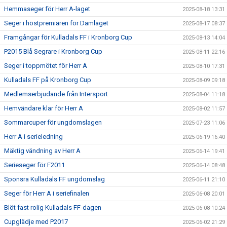
Hemmaseger för Herr A-laget
2025-08-18 13:31
Seger i höstpremiären för Damlaget
2025-08-17 08:37
Framgångar för Kulladals FF i Kronborg Cup
2025-08-13 14:04
P2015 Blå Segrare i Kronborg Cup
2025-08-11 22:16
Seger i toppmötet för Herr A
2025-08-10 17:31
Kulladals FF på Kronborg Cup
2025-08-09 09:18
Medlemserbjudande från Intersport
2025-08-04 11:18
Hemvändare klar för Herr A
2025-08-02 11:57
Sommarcuper för ungdomslagen
2025-07-23 11:06
Herr A i serieledning
2025-06-19 16:40
Mäktig vändning av Herr A
2025-06-14 19:41
Serieseger för F2011
2025-06-14 08:48
Sponsra Kulladals FF ungdomslag
2025-06-11 21:10
Seger för Herr A i seriefinalen
2025-06-08 20:01
Blöt fast rolig Kulladals FF-dagen
2025-06-08 10:24
Cupglädje med P2017
2025-06-02 21:29