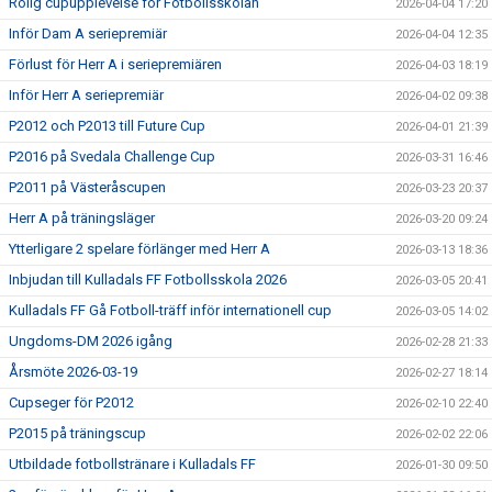
Rolig cupupplevelse för Fotbollsskolan
2026-04-04 17:20
Inför Dam A seriepremiär
2026-04-04 12:35
Förlust för Herr A i seriepremiären
2026-04-03 18:19
Inför Herr A seriepremiär
2026-04-02 09:38
P2012 och P2013 till Future Cup
2026-04-01 21:39
P2016 på Svedala Challenge Cup
2026-03-31 16:46
P2011 på Västeråscupen
2026-03-23 20:37
Herr A på träningsläger
2026-03-20 09:24
Ytterligare 2 spelare förlänger med Herr A
2026-03-13 18:36
Inbjudan till Kulladals FF Fotbollsskola 2026
2026-03-05 20:41
Kulladals FF Gå Fotboll-träff inför internationell cup
2026-03-05 14:02
Ungdoms-DM 2026 igång
2026-02-28 21:33
Årsmöte 2026-03-19
2026-02-27 18:14
Cupseger för P2012
2026-02-10 22:40
P2015 på träningscup
2026-02-02 22:06
Utbildade fotbollstränare i Kulladals FF
2026-01-30 09:50