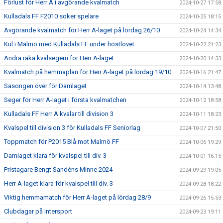
Förlust för Herr A i avgörande kvalmatch
2024-10-27 17:58
Kulladals FF F2010 söker spelare
2024-10-25 18:15
Avgörande kvalmatch för Herr A-laget på lördag 26/10
2024-10-24 14:34
Kul i Malmö med Kulladals FF under höstlovet
2024-10-22 21:23
Andra raka kvalsegern för Herr A-laget
2024-10-20 14:33
Kvalmatch på hemmaplan för Herr A-laget på lördag 19/10
2024-10-16 21:47
Säsongen över för Damlaget
2024-10-14 13:48
Seger för Herr A-laget i första kvalmatchen
2024-10-12 18:58
Kulladals FF Herr A kvalar till division 3
2024-10-11 18:23
Kvalspel till division 3 för Kulladals FF Seniorlag
2024-10-07 21:50
Toppmatch för P2015 Blå mot Malmö FF
2024-10-06 19:29
Damlaget klara för kvalspel till div. 3
2024-10-01 16:15
Pristagare Bengt Sandéns Minne 2024
2024-09-29 19:05
Herr A-laget klara för kvalspel till div. 3
2024-09-28 18:22
Viktig hemmamatch för Herr A-laget på lördag 28/9
2024-09-26 15:53
Clubdagar på Intersport
2024-09-23 19:11