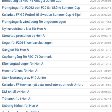
Bronspeng till P2014 i Amager Junior Cup
2026-06-29 21:08
Framgångar för P2012 och P2013 i Skåne Summer Cup
2026-06-28 20:44
Kulladals FF Gå-Fotboll till Sweden Summer Cup 4-5 juli
2026-06-25 09:26
Framgångsrik vårsäsong för ungdomslagen
2026-06-23 14:54
Ny huvudtränare klar för Herr A
2026-06-23 10:07
Storartad prestation av Herr A
2026-06-19 09:11
Seger för P2014 i serieavslutningen
2026-06-14 23:01
Oavgjort för Herr A
2026-06-13 17:10
Cupframgång för P2017 i Danmark
2026-06-08 12:49
Efterlängtad seger för Herr A
2026-06-07 19:12
Hemmaförlust för Herr A
2026-05-31 21:07
Stark bortaseger av P19 Junior
2026-05-29 21:25
Kulladals FF tecknar nytt avtal med Intersport och Umbro
2026-05-28 11:59
DM-skräll av Herr A
2026-05-28 08:32
Tränarskifte i Herr A
2026-05-27 07:48
Snöplig förlust för Herr A
2026-05-23 21:13