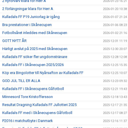
2 nyförvärv klara för Herr A
2026-01-23 16:21
2 förlängningar klara för Herr A
2026-01-20 10:38
Kulladals FF P19 Juniorlag är igång
2026-01-07 21:24
Bra prestationer i Skånecupen
2026-01-06 08:23
Fotbollsåret inleddes med Skånecupen
2026-01-02 21:16
GOTT NYTT ÅR
2025-12-31 11:19
Härligt avslut på 2025 med Skånecupen
2025-12-30 20:07
Kulladals FF söker fler ungdomstränare
2025-12-28 12:08
Kulladals FF i Skånecupen 2025/2026
2025-12-25 15:35
Köp era Bingolotter till Nyårsafton av Kulladals FF
2025-12-25 10:07
GOD JUL TILL ER ALLA
2025-12-23 09:32
Kulladals FF i Skånecupens Gåfotboll
2025-12-21 19:43
Minnesord Tore Kristoffersson
2025-12-18 13:43
Resultat Dragning Kulladals FF Jullotteri 2025
2025-12-17 21:35
Kulladals FF med i Skånecupens Gåfotboll
2025-12-17 08:27
P2016 i matchutbyte i Danmark
2025-12-16 11:37