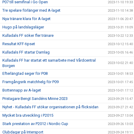
P07 till semifinal i Go Open
2023-11-10 19:33
Tre spelare förlänger med A-laget
2023-11-10 14:38
Nya tränare klara för A-laget
2023-11-06 20:47
Hugo på landslagsläger
2023-10-31 19:09
Kulladals FF söker fler tränare
2023-10-22 12:33
Resultat KFF-tipset
2023-10-12 15:40
Kulladals FF startar Damlag
2023-10-05 16:46
Kulladals FF har startat ett samarbete med Vårdcentral
2023-10-02 21:40
Borgen
Efterlängtad seger för P08
2023-10-01 18:53
Framgångsrik matchhelg för P09
2023-10-01 17:45
Bottennapp av A-laget
2023-10-01 17:12
Pristagare Bengt Sandéns Minne 2023
2023-09-29 15:47
Nyhet - Kulladals FF utökar organisationen på flicksidan
2023-09-27 21:42
Mycket bra utveckling i P2015
2023-09-27 13:04
Stark prestation av P2012 i Nordic Cup
2023-09-26 13:03
Clubdagar på Intersport
2023-09-24 19:11