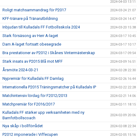
2024-04-03 13:11
Roligt matchsammandrag för P2017
2024-03-24 21:07
KFF-tränare på Tränarutbildning
2024-03-24 14:47
Inbjudan till Kulladals FF Fotbollsskola 2024
2024-03-20 15:38
Stark försäsong av Herr A-laget
2024-03-17 10:45
Dam A-laget fortsatt obesegrade
2024-03-17 10:17
Bra prestationer av P2012 i Skånes Vintermästerskap
2024-03-17 09:54
Stark insats av P2015 Blå mot MFF
2024-03-09 16:51
Årsmöte 2024-03-21
2024-02-28 22:30
Nypremiär för Kulladals FF Damlag
2024-02-26 16:44
Internationella P2015 Träningsmatcher på Kulladals IP
2024-02-22 22:28
Matchintensiv lördag för F2012/2013
2024-02-21 14:06
Matchpremiär för F2016/2017
2024-02-11 18:15
Kulladals FF stärker upp verksamheten med ny
2024-02-09 20:06
Barnfotbollscoach
Nya skåp i bollförrådet
2024-02-08 22:34
P2012 imponerade i Viffecupen
2024-02-05 15:16