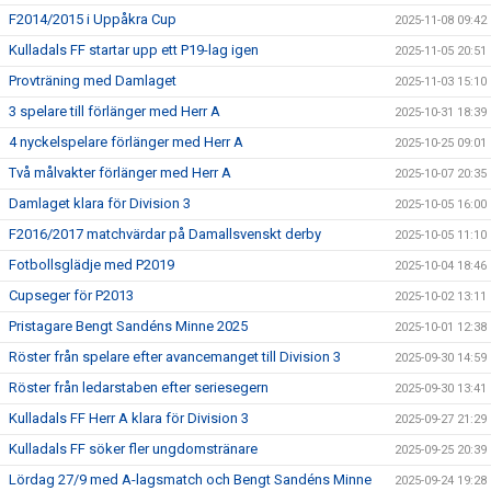
F2014/2015 i Uppåkra Cup
2025-11-08 09:42
Kulladals FF startar upp ett P19-lag igen
2025-11-05 20:51
Provträning med Damlaget
2025-11-03 15:10
3 spelare till förlänger med Herr A
2025-10-31 18:39
4 nyckelspelare förlänger med Herr A
2025-10-25 09:01
Två målvakter förlänger med Herr A
2025-10-07 20:35
Damlaget klara för Division 3
2025-10-05 16:00
F2016/2017 matchvärdar på Damallsvenskt derby
2025-10-05 11:10
Fotbollsglädje med P2019
2025-10-04 18:46
Cupseger för P2013
2025-10-02 13:11
Pristagare Bengt Sandéns Minne 2025
2025-10-01 12:38
Röster från spelare efter avancemanget till Division 3
2025-09-30 14:59
Röster från ledarstaben efter seriesegern
2025-09-30 13:41
Kulladals FF Herr A klara för Division 3
2025-09-27 21:29
Kulladals FF söker fler ungdomstränare
2025-09-25 20:39
Lördag 27/9 med A-lagsmatch och Bengt Sandéns Minne
2025-09-24 19:28