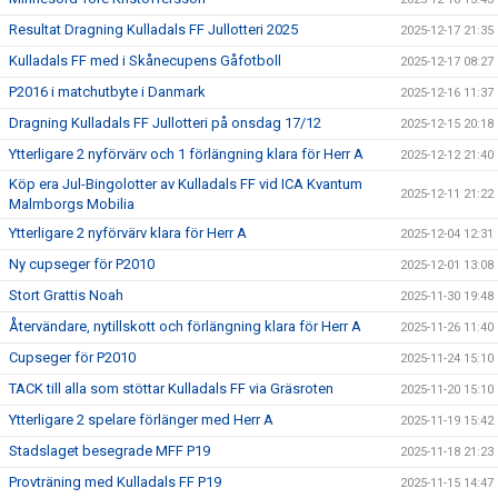
Resultat Dragning Kulladals FF Jullotteri 2025
2025-12-17 21:35
Kulladals FF med i Skånecupens Gåfotboll
2025-12-17 08:27
P2016 i matchutbyte i Danmark
2025-12-16 11:37
Dragning Kulladals FF Jullotteri på onsdag 17/12
2025-12-15 20:18
Ytterligare 2 nyförvärv och 1 förlängning klara för Herr A
2025-12-12 21:40
Köp era Jul-Bingolotter av Kulladals FF vid ICA Kvantum
2025-12-11 21:22
Malmborgs Mobilia
Ytterligare 2 nyförvärv klara för Herr A
2025-12-04 12:31
Ny cupseger för P2010
2025-12-01 13:08
Stort Grattis Noah
2025-11-30 19:48
Återvändare, nytillskott och förlängning klara för Herr A
2025-11-26 11:40
Cupseger för P2010
2025-11-24 15:10
TACK till alla som stöttar Kulladals FF via Gräsroten
2025-11-20 15:10
Ytterligare 2 spelare förlänger med Herr A
2025-11-19 15:42
Stadslaget besegrade MFF P19
2025-11-18 21:23
Provträning med Kulladals FF P19
2025-11-15 14:47