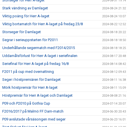
Storseger för Herr A-laget
2024-08-31 19:14
Stark vändning av Damlaget
2024-08-24 21:32
Viktig poäng för Herr A-laget
2024-08-24 10:07
Viktig bortamatch för Herr A-laget på fredag 23/8
2024-08-22 12:52
Storseger för Damlaget
2024-08-18 20:22
Segrar i serieuppstarten för P2011
2024-08-18 18:50
Underhållande segermatch med F2014/2015
2024-08-18 18:25
Uddamålsförlust för Herr A-laget i seriefinalen
2024-08-17 20:48
Seriefinal för Herr A-laget på fredag 16/8
2024-08-14 08:42
F2011 på cup med övernattning
2024-08-12 09:43
Seger i höstpremiären för Damlaget
2024-08-11 16:38
Mörk höstpremiär för Herr A-laget
2024-08-11 15:09
Höstpremiär för Herr A-laget och Damlaget
2024-08-08 21:16
P09 och P2010 på Gothia Cup
2024-07-14 20:07
F2016/2017 på Malmö FF Dam-match
2024-06-30 20:43
P09 avslutade vårsäsongen med seger
2024-06-23 16:01