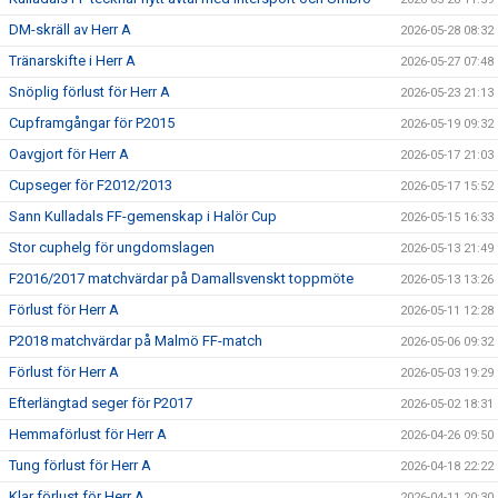
DM-skräll av Herr A
2026-05-28 08:32
Tränarskifte i Herr A
2026-05-27 07:48
Snöplig förlust för Herr A
2026-05-23 21:13
Cupframgångar för P2015
2026-05-19 09:32
Oavgjort för Herr A
2026-05-17 21:03
Cupseger för F2012/2013
2026-05-17 15:52
Sann Kulladals FF-gemenskap i Halör Cup
2026-05-15 16:33
Stor cuphelg för ungdomslagen
2026-05-13 21:49
F2016/2017 matchvärdar på Damallsvenskt toppmöte
2026-05-13 13:26
Förlust för Herr A
2026-05-11 12:28
P2018 matchvärdar på Malmö FF-match
2026-05-06 09:32
Förlust för Herr A
2026-05-03 19:29
Efterlängtad seger för P2017
2026-05-02 18:31
Hemmaförlust för Herr A
2026-04-26 09:50
Tung förlust för Herr A
2026-04-18 22:22
Klar förlust för Herr A
2026-04-11 20:30