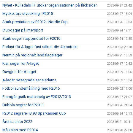
Nyhet - Kulladals FF utökar organisationen på flicksidan
2023-09-27 21:42
Mycket bra utveckling i P2015
2023-09-27 13:04
Stark prestation av P2012 i Nordic Cup
2023-09-26 13:03
Clubdagar på Intersport
2023-09-24 19:11
Stark seger i toppmötet för F2010
2023-09-24 17:35
Förlust för A-laget fast säkrat div. 4-kontrakt
2023-09-23 20:18
Nermin på regionalt landslagsläger
2023-09-21 15:53
Klar seger för A-laget
2023-09-17 10:42
Oavgjort för A-laget
2023-09-09 16:06
A-laget besegrade serieledarna
2023-09-03 15:34
Fotbollsunderhållning med P2016
2023-09-02 17:00
Framgångsrik matchhelg av F2012/2013
2023-08-27 21:07
Dubbla segrar för P2011
2023-08-26 21:34
P2012 segrare i B.93 Sparkassen Cup
2023-08-24 15:13
Årets Junior 2022
2023-08-21 07:41
Målkalas med P2014
2023-08-20 22:00