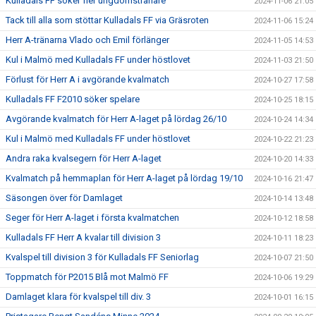
Kulladals FF söker fler ungdomstränare
2024-11-06 21:05
Tack till alla som stöttar Kulladals FF via Gräsroten
2024-11-06 15:24
Herr A-tränarna Vlado och Emil förlänger
2024-11-05 14:53
Kul i Malmö med Kulladals FF under höstlovet
2024-11-03 21:50
Förlust för Herr A i avgörande kvalmatch
2024-10-27 17:58
Kulladals FF F2010 söker spelare
2024-10-25 18:15
Avgörande kvalmatch för Herr A-laget på lördag 26/10
2024-10-24 14:34
Kul i Malmö med Kulladals FF under höstlovet
2024-10-22 21:23
Andra raka kvalsegern för Herr A-laget
2024-10-20 14:33
Kvalmatch på hemmaplan för Herr A-laget på lördag 19/10
2024-10-16 21:47
Säsongen över för Damlaget
2024-10-14 13:48
Seger för Herr A-laget i första kvalmatchen
2024-10-12 18:58
Kulladals FF Herr A kvalar till division 3
2024-10-11 18:23
Kvalspel till division 3 för Kulladals FF Seniorlag
2024-10-07 21:50
Toppmatch för P2015 Blå mot Malmö FF
2024-10-06 19:29
Damlaget klara för kvalspel till div. 3
2024-10-01 16:15