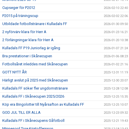
Cupseger för P2012
2026-02-10 22:40
P2015 på träningscup
2026-02-02 22:06
Utbildade fotbollstränare i Kulladals FF
2026-01-30 09:50
2 nyförvärv klara för Herr A
2026-01-23 16:21
2 förlängningar klara för Herr A
2026-01-20 10:38
Kulladals FF P19 Juniorlag är igång
2026-01-07 21:24
Bra prestationer i Skånecupen
2026-01-06 08:23
Fotbollsåret inleddes med Skånecupen
2026-01-02 21:16
GOTT NYTT ÅR
2025-12-31 11:19
Härligt avslut på 2025 med Skånecupen
2025-12-30 20:07
Kulladals FF söker fler ungdomstränare
2025-12-28 12:08
Kulladals FF i Skånecupen 2025/2026
2025-12-25 15:35
Köp era Bingolotter till Nyårsafton av Kulladals FF
2025-12-25 10:07
GOD JUL TILL ER ALLA
2025-12-23 09:32
Kulladals FF i Skånecupens Gåfotboll
2025-12-21 19:43
Minnesord Tore Kristoffersson
2025-12-18 13:43