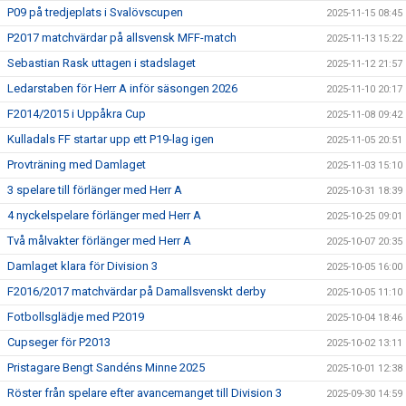
P09 på tredjeplats i Svalövscupen
2025-11-15 08:45
P2017 matchvärdar på allsvensk MFF-match
2025-11-13 15:22
Sebastian Rask uttagen i stadslaget
2025-11-12 21:57
Ledarstaben för Herr A inför säsongen 2026
2025-11-10 20:17
F2014/2015 i Uppåkra Cup
2025-11-08 09:42
Kulladals FF startar upp ett P19-lag igen
2025-11-05 20:51
Provträning med Damlaget
2025-11-03 15:10
3 spelare till förlänger med Herr A
2025-10-31 18:39
4 nyckelspelare förlänger med Herr A
2025-10-25 09:01
Två målvakter förlänger med Herr A
2025-10-07 20:35
Damlaget klara för Division 3
2025-10-05 16:00
F2016/2017 matchvärdar på Damallsvenskt derby
2025-10-05 11:10
Fotbollsglädje med P2019
2025-10-04 18:46
Cupseger för P2013
2025-10-02 13:11
Pristagare Bengt Sandéns Minne 2025
2025-10-01 12:38
Röster från spelare efter avancemanget till Division 3
2025-09-30 14:59