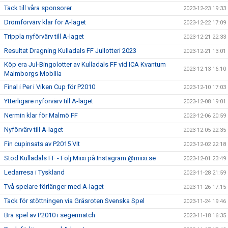
Tack till våra sponsorer
2023-12-23 19:33
Drömförvärv klar för A-laget
2023-12-22 17:09
Trippla nyförvärv till A-laget
2023-12-21 22:33
Resultat Dragning Kulladals FF Jullotteri 2023
2023-12-21 13:01
Köp era Jul-Bingolotter av Kulladals FF vid ICA Kvantum
2023-12-13 16:10
Malmborgs Mobilia
Final i Per i Viken Cup för P2010
2023-12-10 17:03
Ytterligare nyförvärv till A-laget
2023-12-08 19:01
Nermin klar för Malmö FF
2023-12-06 20:59
Nyförvärv till A-laget
2023-12-05 22:35
Fin cupinsats av P2015 Vit
2023-12-02 22:18
Stöd Kulladals FF - Följ Miixi på Instagram @miixi.se
2023-12-01 23:49
Ledarresa i Tyskland
2023-11-28 21:59
Två spelare förlänger med A-laget
2023-11-26 17:15
Tack för stöttningen via Gräsroten Svenska Spel
2023-11-24 19:46
Bra spel av P2010 i segermatch
2023-11-18 16:35