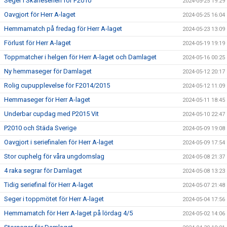
Seger i Skåneserien för P2010
2024-05-25 19:29
Oavgjort för Herr A-laget
2024-05-25 16:04
Hemmamatch på fredag för Herr A-laget
2024-05-23 13:09
Förlust för Herr A-laget
2024-05-19 19:19
Toppmatcher i helgen för Herr A-laget och Damlaget
2024-05-16 00:25
Ny hemmaseger för Damlaget
2024-05-12 20:17
Rolig cupupplevelse för F2014/2015
2024-05-12 11:09
Hemmaseger för Herr A-laget
2024-05-11 18:45
Underbar cupdag med P2015 Vit
2024-05-10 22:47
P2010 och Städa Sverige
2024-05-09 19:08
Oavgjort i seriefinalen för Herr A-laget
2024-05-09 17:54
Stor cuphelg för våra ungdomslag
2024-05-08 21:37
4 raka segrar för Damlaget
2024-05-08 13:23
Tidig seriefinal för Herr A-laget
2024-05-07 21:48
Seger i toppmötet för Herr A-laget
2024-05-04 17:56
Hemmamatch för Herr A-laget på lördag 4/5
2024-05-02 14:06