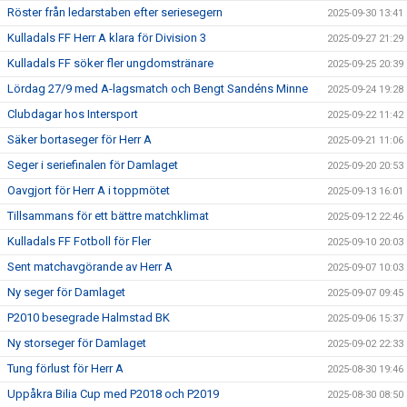
Röster från ledarstaben efter seriesegern
2025-09-30 13:41
Kulladals FF Herr A klara för Division 3
2025-09-27 21:29
Kulladals FF söker fler ungdomstränare
2025-09-25 20:39
Lördag 27/9 med A-lagsmatch och Bengt Sandéns Minne
2025-09-24 19:28
Clubdagar hos Intersport
2025-09-22 11:42
Säker bortaseger för Herr A
2025-09-21 11:06
Seger i seriefinalen för Damlaget
2025-09-20 20:53
Oavgjort för Herr A i toppmötet
2025-09-13 16:01
Tillsammans för ett bättre matchklimat
2025-09-12 22:46
Kulladals FF Fotboll för Fler
2025-09-10 20:03
Sent matchavgörande av Herr A
2025-09-07 10:03
Ny seger för Damlaget
2025-09-07 09:45
P2010 besegrade Halmstad BK
2025-09-06 15:37
Ny storseger för Damlaget
2025-09-02 22:33
Tung förlust för Herr A
2025-08-30 19:46
Uppåkra Bilia Cup med P2018 och P2019
2025-08-30 08:50