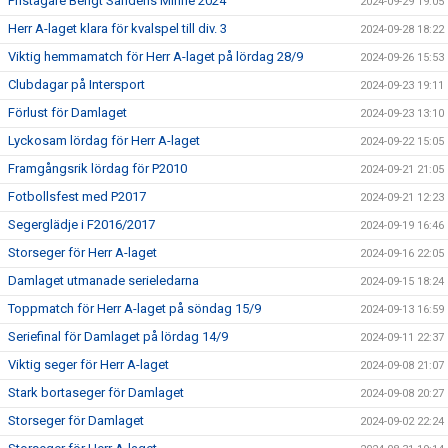
Pristagare Bengt Sandéns Minne 2024
2024-09-29 19:05
Herr A-laget klara för kvalspel till div. 3
2024-09-28 18:22
Viktig hemmamatch för Herr A-laget på lördag 28/9
2024-09-26 15:53
Clubdagar på Intersport
2024-09-23 19:11
Förlust för Damlaget
2024-09-23 13:10
Lyckosam lördag för Herr A-laget
2024-09-22 15:05
Framgångsrik lördag för P2010
2024-09-21 21:05
Fotbollsfest med P2017
2024-09-21 12:23
Segerglädje i F2016/2017
2024-09-19 16:46
Storseger för Herr A-laget
2024-09-16 22:05
Damlaget utmanade serieledarna
2024-09-15 18:24
Toppmatch för Herr A-laget på söndag 15/9
2024-09-13 16:59
Seriefinal för Damlaget på lördag 14/9
2024-09-11 22:37
Viktig seger för Herr A-laget
2024-09-08 21:07
Stark bortaseger för Damlaget
2024-09-08 20:27
Storseger för Damlaget
2024-09-02 22:24