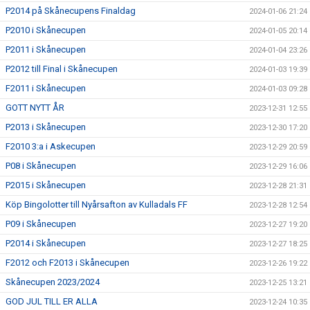
P2014 på Skånecupens Finaldag
2024-01-06 21:24
P2010 i Skånecupen
2024-01-05 20:14
P2011 i Skånecupen
2024-01-04 23:26
P2012 till Final i Skånecupen
2024-01-03 19:39
F2011 i Skånecupen
2024-01-03 09:28
GOTT NYTT ÅR
2023-12-31 12:55
P2013 i Skånecupen
2023-12-30 17:20
F2010 3:a i Askecupen
2023-12-29 20:59
P08 i Skånecupen
2023-12-29 16:06
P2015 i Skånecupen
2023-12-28 21:31
Köp Bingolotter till Nyårsafton av Kulladals FF
2023-12-28 12:54
P09 i Skånecupen
2023-12-27 19:20
P2014 i Skånecupen
2023-12-27 18:25
F2012 och F2013 i Skånecupen
2023-12-26 19:22
Skånecupen 2023/2024
2023-12-25 13:21
GOD JUL TILL ER ALLA
2023-12-24 10:35