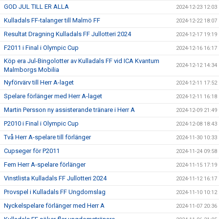
GOD JUL TILL ER ALLA
2024-12-23 12:03
Kulladals FF-talanger till Malmö FF
2024-12-22 18:07
Resultat Dragning Kulladals FF Jullotteri 2024
2024-12-17 19:19
F2011 i Final i Olympic Cup
2024-12-16 16:17
Köp era Jul-Bingolotter av Kulladals FF vid ICA Kvantum
2024-12-12 14:34
Malmborgs Mobilia
Nyförvärv till Herr A-laget
2024-12-11 17:52
Spelare förlänger med Herr A-laget
2024-12-11 16:18
Martin Persson ny assisterande tränare i Herr A
2024-12-09 21:49
P2010 i Final i Olympic Cup
2024-12-08 18:43
Två Herr A-spelare till förlänger
2024-11-30 10:33
Cupseger för P2011
2024-11-24 09:58
Fem Herr A-spelare förlänger
2024-11-15 17:19
Vinstlista Kulladals FF Jullotteri 2024
2024-11-12 16:17
Provspel i Kulladals FF Ungdomslag
2024-11-10 10:12
Nyckelspelare förlänger med Herr A
2024-11-07 20:36