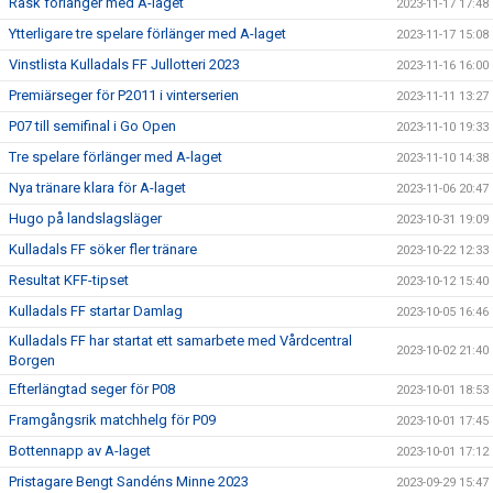
Rask förlänger med A-laget
2023-11-17 17:48
Ytterligare tre spelare förlänger med A-laget
2023-11-17 15:08
Vinstlista Kulladals FF Jullotteri 2023
2023-11-16 16:00
Premiärseger för P2011 i vinterserien
2023-11-11 13:27
P07 till semifinal i Go Open
2023-11-10 19:33
Tre spelare förlänger med A-laget
2023-11-10 14:38
Nya tränare klara för A-laget
2023-11-06 20:47
Hugo på landslagsläger
2023-10-31 19:09
Kulladals FF söker fler tränare
2023-10-22 12:33
Resultat KFF-tipset
2023-10-12 15:40
Kulladals FF startar Damlag
2023-10-05 16:46
Kulladals FF har startat ett samarbete med Vårdcentral
2023-10-02 21:40
Borgen
Efterlängtad seger för P08
2023-10-01 18:53
Framgångsrik matchhelg för P09
2023-10-01 17:45
Bottennapp av A-laget
2023-10-01 17:12
Pristagare Bengt Sandéns Minne 2023
2023-09-29 15:47