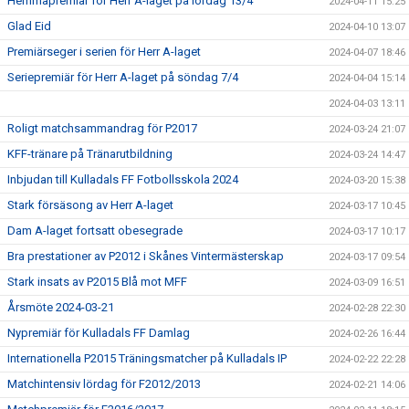
Hemmapremiär för Herr A-laget på lördag 13/4
2024-04-11 15:25
Glad Eid
2024-04-10 13:07
Premiärseger i serien för Herr A-laget
2024-04-07 18:46
Seriepremiär för Herr A-laget på söndag 7/4
2024-04-04 15:14
2024-04-03 13:11
Roligt matchsammandrag för P2017
2024-03-24 21:07
KFF-tränare på Tränarutbildning
2024-03-24 14:47
Inbjudan till Kulladals FF Fotbollsskola 2024
2024-03-20 15:38
Stark försäsong av Herr A-laget
2024-03-17 10:45
Dam A-laget fortsatt obesegrade
2024-03-17 10:17
Bra prestationer av P2012 i Skånes Vintermästerskap
2024-03-17 09:54
Stark insats av P2015 Blå mot MFF
2024-03-09 16:51
Årsmöte 2024-03-21
2024-02-28 22:30
Nypremiär för Kulladals FF Damlag
2024-02-26 16:44
Internationella P2015 Träningsmatcher på Kulladals IP
2024-02-22 22:28
Matchintensiv lördag för F2012/2013
2024-02-21 14:06