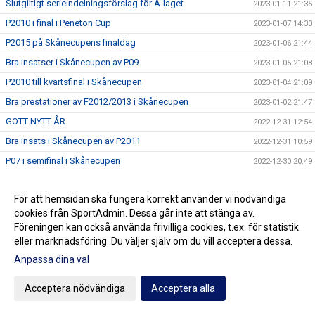
Slutgiltigt serieindelningsförslag för A-laget
2023-01-11 21:35
P2010 i final i Peneton Cup
2023-01-07 14:30
P2015 på Skånecupens finaldag
2023-01-06 21:44
Bra insatser i Skånecupen av P09
2023-01-05 21:08
P2010 till kvartsfinal i Skånecupen
2023-01-04 21:09
Bra prestationer av F2012/2013 i Skånecupen
2023-01-02 21:47
GOTT NYTT ÅR
2022-12-31 12:54
Bra insats i Skånecupen av P2011
2022-12-31 10:59
P07 i semifinal i Skånecupen
2022-12-30 20:49
Mycket bra Skånecupen-prestation av P2012
2022-12-29 20:13
För att hemsidan ska fungera korrekt använder vi nödvändiga
Lycka till Noah
2022-12-29 13:14
cookies från SportAdmin. Dessa går inte att stänga av.
Fin teknisk fotboll av P2013 i Skånecupen
2022-12-28 20:06
Föreningen kan också använda frivilliga cookies, t.ex. för statistik
Spänning och underhållning med P2014 i Skånecupen
eller marknadsföring. Du väljer själv om du vill acceptera dessa.
2022-12-27 21:11
Köp Bingolotter till Nyårsafton av Kulladals FF
Anpassa dina val
2022-12-26 21:49
Bra insats i Skånecupen av P2015
2022-12-26 21:30
Acceptera nödvändiga
Acceptera alla
GOD JUL TILL ER ALLA
2022-12-23 20:23