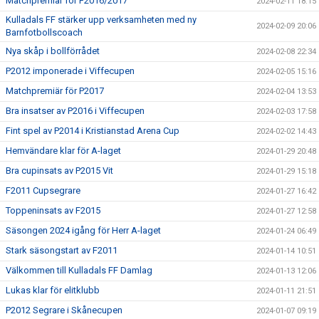
Matchpremiär för F2016/2017
2024-02-11 18:15
Kulladals FF stärker upp verksamheten med ny
2024-02-09 20:06
Barnfotbollscoach
Nya skåp i bollförrådet
2024-02-08 22:34
P2012 imponerade i Viffecupen
2024-02-05 15:16
Matchpremiär för P2017
2024-02-04 13:53
Bra insatser av P2016 i Viffecupen
2024-02-03 17:58
Fint spel av P2014 i Kristianstad Arena Cup
2024-02-02 14:43
Hemvändare klar för A-laget
2024-01-29 20:48
Bra cupinsats av P2015 Vit
2024-01-29 15:18
F2011 Cupsegrare
2024-01-27 16:42
Toppeninsats av F2015
2024-01-27 12:58
Säsongen 2024 igång för Herr A-laget
2024-01-24 06:49
Stark säsongstart av F2011
2024-01-14 10:51
Välkommen till Kulladals FF Damlag
2024-01-13 12:06
Lukas klar för elitklubb
2024-01-11 21:51
P2012 Segrare i Skånecupen
2024-01-07 09:19