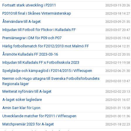
Fortsatt stark utveckling i P2011
2023-03-19 20:26
P2010 till final i Skånes Vintermästerskap
2023-03-18 14:27
Återvändare till A-laget
2023-03-09 21:35
Inbjudan till Fotboll för Flickor i Kulladals FF
2023-03-07 20:47
Premiärsegrar i DM för P09 och P07
2023-03-05 19:42
Härlig fotbollsmatch för F2012/2013 mot Malmö FF
2023-03-04 12:31
Årsmöte Kulladals FF 2023-03-16
2023-02-22 20:55
Inbjudan till Kulladals FF:s Fotbollsskola 2023
2023-02-19 19:58
Spelglädje och kämpaglöd i F2014/2015 i Viffecupen
2023-02-06 21:30
Nermin och Hugo uttagna till Svenska Fotbollsförbundets
2023-02-03 13:47
Regionala läger
Meriterat nyförvärv till A-laget
2023-02-02 23:13
A-laget söker lagledare
2023-02-01 16:07
Amin Sarr klar för Lyon
2023-01-31 15:58
Utvecklande matcher för P2011 i Viffecupen
2023-01-30 11:36
Matchpremiär 2023 för A-laget
2023-01-18 22:23