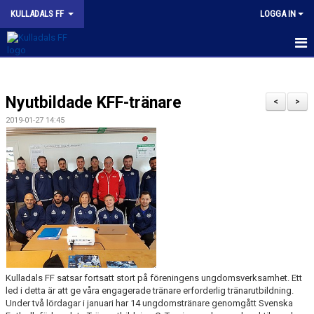
KULLADALS FF
LOGGA IN
HEM
Nyutbildade KFF-tränare
OM KLUBBEN
<
>
2019-01-27 14:45
NYHETER
KONTAKT
INFORMATION MED POLICY
DOKUMENT
BILDGALLERI
Kulladals FF satsar fortsatt stort på föreningens ungdomsverksamhet. Ett
MATCHER
led i detta är att ge våra engagerade tränare erforderlig tränarutbildning.
Under två lördagar i januari har 14 ungdomstränare genomgått Svenska
INBETALNING