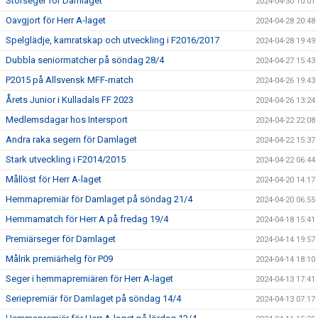
Storseger för Damlaget
2024-04-30 10:01
Oavgjort för Herr A-laget
2024-04-28 20:48
Spelglädje, kamratskap och utveckling i F2016/2017
2024-04-28 19:49
Dubbla seniormatcher på söndag 28/4
2024-04-27 15:43
P2015 på Allsvensk MFF-match
2024-04-26 19:43
Årets Junior i Kulladals FF 2023
2024-04-26 13:24
Medlemsdagar hos Intersport
2024-04-22 22:08
Andra raka segern för Damlaget
2024-04-22 15:37
Stark utveckling i F2014/2015
2024-04-22 06:44
Mållöst för Herr A-laget
2024-04-20 14:17
Hemmapremiär för Damlaget på söndag 21/4
2024-04-20 06:55
Hemmamatch för Herr A på fredag 19/4
2024-04-18 15:41
Premiärseger för Damlaget
2024-04-14 19:57
Målrik premiärhelg för P09
2024-04-14 18:10
Seger i hemmapremiären för Herr A-laget
2024-04-13 17:41
Seriepremiär för Damlaget på söndag 14/4
2024-04-13 07:17