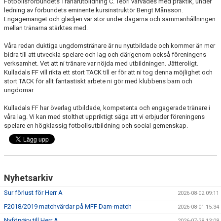
Fotbollsförbundets Tränarutbildning C. Teori varvades med praktik, under
ledning av förbundets eminente kursinstruktör Bengt Månsson.
Engagemanget och glädjen var stor under dagarna och sammanhållningen
PROFILKLÄDER
mellan tränarna stärktes med.
KFF FACEBOOK
Våra redan duktiga ungdomstränare är nu nyutbildade och kommer än mer
bidra till att utveckla spelare och lag och därigenom också föreningens
KFF INSTAGRAM
verksamhet. Vet att ni tränare var nöjda med utbildningen. Jätteroligt.
Kulladals FF vill rikta ett stort TACK till er för att ni tog denna möjlighet och
stort TACK för allt fantastiskt arbete ni gör med klubbens barn och
MEDLEM INTRESSEANMÄLAN
ungdomar.
Kulladals FF har överlag utbildade, kompetenta och engagerade tränare i
våra lag. Vi kan med stolthet uppriktigt säga att vi erbjuder föreningens
spelare en högklassig fotbollsutbildning och social gemenskap.
Nyhetsarkiv
Sur förlust för Herr A
2026-08-02 09:11
F2018/2019 matchvärdar på MFF Dam-match
2026-08-01 15:34
Nyförvärv till Herr A
2026-07-28 13:08