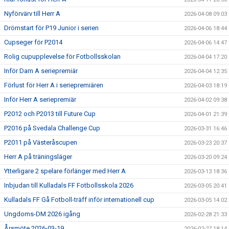
Nyförvärv till Herr A
2026-04-08 09:03
Drömstart för P19 Junior i serien
2026-04-06 18:44
Cupseger för P2014
2026-04-06 14:47
Rolig cupupplevelse för Fotbollsskolan
2026-04-04 17:20
Inför Dam A seriepremiär
2026-04-04 12:35
Förlust för Herr A i seriepremiären
2026-04-03 18:19
Inför Herr A seriepremiär
2026-04-02 09:38
P2012 och P2013 till Future Cup
2026-04-01 21:39
P2016 på Svedala Challenge Cup
2026-03-31 16:46
P2011 på Västeråscupen
2026-03-23 20:37
Herr A på träningsläger
2026-03-20 09:24
Ytterligare 2 spelare förlänger med Herr A
2026-03-13 18:36
Inbjudan till Kulladals FF Fotbollsskola 2026
2026-03-05 20:41
Kulladals FF Gå Fotboll-träff inför internationell cup
2026-03-05 14:02
Ungdoms-DM 2026 igång
2026-02-28 21:33
Årsmöte 2026-03-19
2026-02-27 18:14