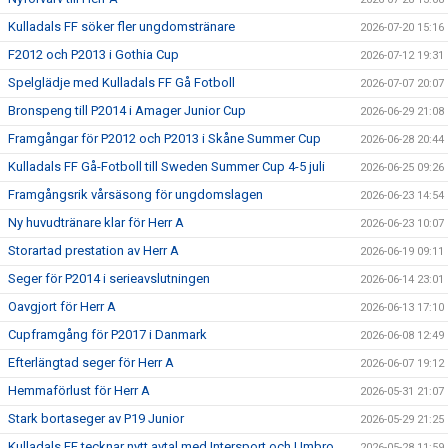
Kulladals FF söker fler ungdomstränare
2026-07-20 15:16
F2012 och P2013 i Gothia Cup
2026-07-12 19:31
Spelglädje med Kulladals FF Gå Fotboll
2026-07-07 20:07
Bronspeng till P2014 i Amager Junior Cup
2026-06-29 21:08
Framgångar för P2012 och P2013 i Skåne Summer Cup
2026-06-28 20:44
Kulladals FF Gå-Fotboll till Sweden Summer Cup 4-5 juli
2026-06-25 09:26
Framgångsrik vårsäsong för ungdomslagen
2026-06-23 14:54
Ny huvudtränare klar för Herr A
2026-06-23 10:07
Storartad prestation av Herr A
2026-06-19 09:11
Seger för P2014 i serieavslutningen
2026-06-14 23:01
Oavgjort för Herr A
2026-06-13 17:10
Cupframgång för P2017 i Danmark
2026-06-08 12:49
Efterlängtad seger för Herr A
2026-06-07 19:12
Hemmaförlust för Herr A
2026-05-31 21:07
Stark bortaseger av P19 Junior
2026-05-29 21:25
Kulladals FF tecknar nytt avtal med Intersport och Umbro
2026-05-28 11:59