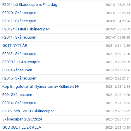
P2014 på Skånecupens Finaldag
2024-01-06 21:24
P2010 i Skånecupen
2024-01-05 20:14
P2011 i Skånecupen
2024-01-04 23:26
P2012 till Final i Skånecupen
2024-01-03 19:39
F2011 i Skånecupen
2024-01-03 09:28
GOTT NYTT ÅR
2023-12-31 12:55
P2013 i Skånecupen
2023-12-30 17:20
F2010 3:a i Askecupen
2023-12-29 20:59
P08 i Skånecupen
2023-12-29 16:06
P2015 i Skånecupen
2023-12-28 21:31
Köp Bingolotter till Nyårsafton av Kulladals FF
2023-12-28 12:54
P09 i Skånecupen
2023-12-27 19:20
P2014 i Skånecupen
2023-12-27 18:25
F2012 och F2013 i Skånecupen
2023-12-26 19:22
Skånecupen 2023/2024
2023-12-25 13:21
GOD JUL TILL ER ALLA
2023-12-24 10:35