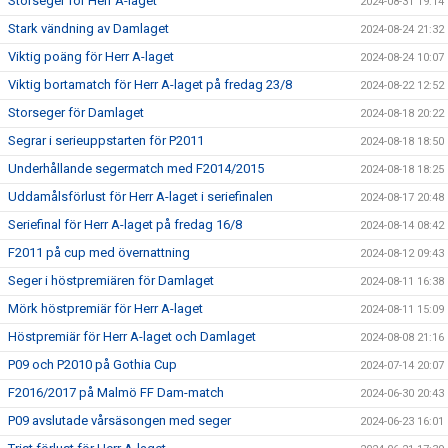
Storseger för Herr A-laget
2024-08-31 19:14
Stark vändning av Damlaget
2024-08-24 21:32
Viktig poäng för Herr A-laget
2024-08-24 10:07
Viktig bortamatch för Herr A-laget på fredag 23/8
2024-08-22 12:52
Storseger för Damlaget
2024-08-18 20:22
Segrar i serieuppstarten för P2011
2024-08-18 18:50
Underhållande segermatch med F2014/2015
2024-08-18 18:25
Uddamålsförlust för Herr A-laget i seriefinalen
2024-08-17 20:48
Seriefinal för Herr A-laget på fredag 16/8
2024-08-14 08:42
F2011 på cup med övernattning
2024-08-12 09:43
Seger i höstpremiären för Damlaget
2024-08-11 16:38
Mörk höstpremiär för Herr A-laget
2024-08-11 15:09
Höstpremiär för Herr A-laget och Damlaget
2024-08-08 21:16
P09 och P2010 på Gothia Cup
2024-07-14 20:07
F2016/2017 på Malmö FF Dam-match
2024-06-30 20:43
P09 avslutade vårsäsongen med seger
2024-06-23 16:01