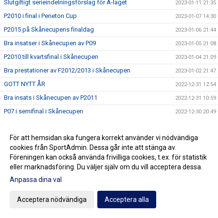
Slutgiltigt serieindelningsförslag för A-laget
2023-01-11 21:35
P2010 i final i Peneton Cup
2023-01-07 14:30
P2015 på Skånecupens finaldag
2023-01-06 21:44
Bra insatser i Skånecupen av P09
2023-01-05 21:08
P2010 till kvartsfinal i Skånecupen
2023-01-04 21:09
Bra prestationer av F2012/2013 i Skånecupen
2023-01-02 21:47
GOTT NYTT ÅR
2022-12-31 12:54
Bra insats i Skånecupen av P2011
2022-12-31 10:59
P07 i semifinal i Skånecupen
2022-12-30 20:49
Mycket bra Skånecupen-prestation av P2012
2022-12-29 20:13
För att hemsidan ska fungera korrekt använder vi nödvändiga
Lycka till Noah
2022-12-29 13:14
cookies från SportAdmin. Dessa går inte att stänga av.
Fin teknisk fotboll av P2013 i Skånecupen
2022-12-28 20:06
Föreningen kan också använda frivilliga cookies, t.ex. för statistik
Spänning och underhållning med P2014 i Skånecupen
eller marknadsföring. Du väljer själv om du vill acceptera dessa.
2022-12-27 21:11
Köp Bingolotter till Nyårsafton av Kulladals FF
Anpassa dina val
2022-12-26 21:49
Bra insats i Skånecupen av P2015
2022-12-26 21:30
Acceptera nödvändiga
Acceptera alla
GOD JUL TILL ER ALLA
2022-12-23 20:23