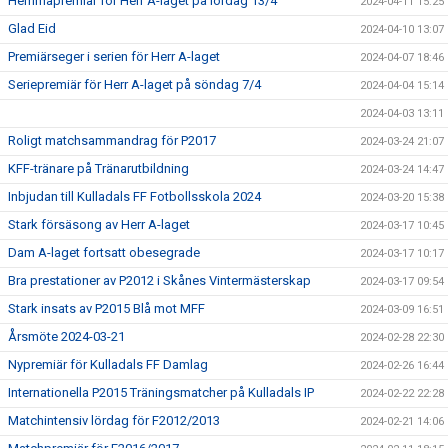
Hemmapremiär för Herr A-laget på lördag 13/4
2024-04-11 15:25
Glad Eid
2024-04-10 13:07
Premiärseger i serien för Herr A-laget
2024-04-07 18:46
Seriepremiär för Herr A-laget på söndag 7/4
2024-04-04 15:14
2024-04-03 13:11
Roligt matchsammandrag för P2017
2024-03-24 21:07
KFF-tränare på Tränarutbildning
2024-03-24 14:47
Inbjudan till Kulladals FF Fotbollsskola 2024
2024-03-20 15:38
Stark försäsong av Herr A-laget
2024-03-17 10:45
Dam A-laget fortsatt obesegrade
2024-03-17 10:17
Bra prestationer av P2012 i Skånes Vintermästerskap
2024-03-17 09:54
Stark insats av P2015 Blå mot MFF
2024-03-09 16:51
Årsmöte 2024-03-21
2024-02-28 22:30
Nypremiär för Kulladals FF Damlag
2024-02-26 16:44
Internationella P2015 Träningsmatcher på Kulladals IP
2024-02-22 22:28
Matchintensiv lördag för F2012/2013
2024-02-21 14:06