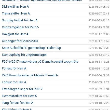
DM-skräll av Herr A
2026-05-28 08:32
Tränarskifte i Herr A
2026-05-27 07:48
Snöplig förlust för Herr A
2026-05-23 21:13
Cupframgångar för P2015
2026-05-19 09:32
Oavgjort för Herr A
2026-05-17 21:03
Cupseger för F2012/2013
2026-05-17 15:52
Sann Kulladals FF-gemenskap i Halör Cup
2026-05-15 16:33
Stor cuphelg för ungdomslagen
2026-05-13 21:49
F2016/2017 matchvärdar på Damallsvenskt toppmöte
2026-05-13 13:26
Förlust för Herr A
2026-05-11 12:28
P2018 matchvärdar på Malmö FF-match
2026-05-06 09:32
Förlust för Herr A
2026-05-03 19:29
Efterlängtad seger för P2017
2026-05-02 18:31
Hemmaförlust för Herr A
2026-04-26 09:50
Tung förlust för Herr A
2026-04-18 22:22
Klar förlust för Herr A
2026-04-11 20:30