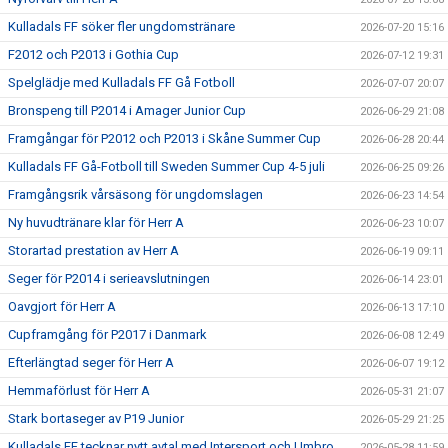
Kulladals FF söker fler ungdomstränare
2026-07-20 15:16
F2012 och P2013 i Gothia Cup
2026-07-12 19:31
Spelglädje med Kulladals FF Gå Fotboll
2026-07-07 20:07
Bronspeng till P2014 i Amager Junior Cup
2026-06-29 21:08
Framgångar för P2012 och P2013 i Skåne Summer Cup
2026-06-28 20:44
Kulladals FF Gå-Fotboll till Sweden Summer Cup 4-5 juli
2026-06-25 09:26
Framgångsrik vårsäsong för ungdomslagen
2026-06-23 14:54
Ny huvudtränare klar för Herr A
2026-06-23 10:07
Storartad prestation av Herr A
2026-06-19 09:11
Seger för P2014 i serieavslutningen
2026-06-14 23:01
Oavgjort för Herr A
2026-06-13 17:10
Cupframgång för P2017 i Danmark
2026-06-08 12:49
Efterlängtad seger för Herr A
2026-06-07 19:12
Hemmaförlust för Herr A
2026-05-31 21:07
Stark bortaseger av P19 Junior
2026-05-29 21:25
Kulladals FF tecknar nytt avtal med Intersport och Umbro
2026-05-28 11:59