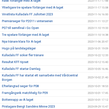
Rask förlänger med A-laget
2023-11-17 17:48
Ytterligare tre spelare förlänger med A-laget
2023-11-17 15:08
Vinstlista Kulladals FF Jullotteri 2023
2023-11-16 16:00
Premiärseger för P2011 i vinterserien
2023-11-11 13:27
P07 till semifinal i Go Open
2023-11-10 19:33
Tre spelare förlänger med A-laget
2023-11-10 14:38
Nya tränare klara för A-laget
2023-11-06 20:47
Hugo på landslagsläger
2023-10-31 19:09
Kulladals FF söker fler tränare
2023-10-22 12:33
Resultat KFF-tipset
2023-10-12 15:40
Kulladals FF startar Damlag
2023-10-05 16:46
Kulladals FF har startat ett samarbete med Vårdcentral
2023-10-02 21:40
Borgen
Efterlängtad seger för P08
2023-10-01 18:53
Framgångsrik matchhelg för P09
2023-10-01 17:45
Bottennapp av A-laget
2023-10-01 17:12
Pristagare Bengt Sandéns Minne 2023
2023-09-29 15:47