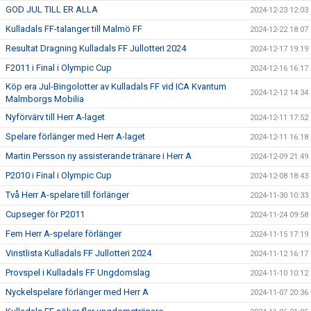
GOD JUL TILL ER ALLA
2024-12-23 12:03
Kulladals FF-talanger till Malmö FF
2024-12-22 18:07
Resultat Dragning Kulladals FF Jullotteri 2024
2024-12-17 19:19
F2011 i Final i Olympic Cup
2024-12-16 16:17
Köp era Jul-Bingolotter av Kulladals FF vid ICA Kvantum
2024-12-12 14:34
Malmborgs Mobilia
Nyförvärv till Herr A-laget
2024-12-11 17:52
Spelare förlänger med Herr A-laget
2024-12-11 16:18
Martin Persson ny assisterande tränare i Herr A
2024-12-09 21:49
P2010 i Final i Olympic Cup
2024-12-08 18:43
Två Herr A-spelare till förlänger
2024-11-30 10:33
Cupseger för P2011
2024-11-24 09:58
Fem Herr A-spelare förlänger
2024-11-15 17:19
Vinstlista Kulladals FF Jullotteri 2024
2024-11-12 16:17
Provspel i Kulladals FF Ungdomslag
2024-11-10 10:12
Nyckelspelare förlänger med Herr A
2024-11-07 20:36