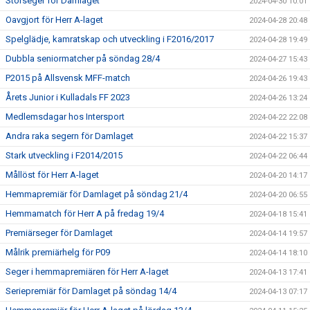
Storseger för Damlaget
2024-04-30 10:01
Oavgjort för Herr A-laget
2024-04-28 20:48
Spelglädje, kamratskap och utveckling i F2016/2017
2024-04-28 19:49
Dubbla seniormatcher på söndag 28/4
2024-04-27 15:43
P2015 på Allsvensk MFF-match
2024-04-26 19:43
Årets Junior i Kulladals FF 2023
2024-04-26 13:24
Medlemsdagar hos Intersport
2024-04-22 22:08
Andra raka segern för Damlaget
2024-04-22 15:37
Stark utveckling i F2014/2015
2024-04-22 06:44
Mållöst för Herr A-laget
2024-04-20 14:17
Hemmapremiär för Damlaget på söndag 21/4
2024-04-20 06:55
Hemmamatch för Herr A på fredag 19/4
2024-04-18 15:41
Premiärseger för Damlaget
2024-04-14 19:57
Målrik premiärhelg för P09
2024-04-14 18:10
Seger i hemmapremiären för Herr A-laget
2024-04-13 17:41
Seriepremiär för Damlaget på söndag 14/4
2024-04-13 07:17