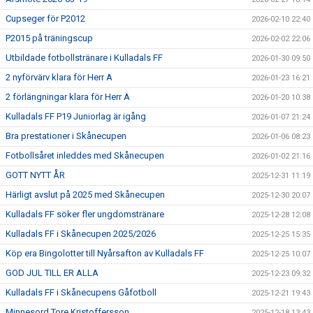
Cupseger för P2012
2026-02-10 22:40
P2015 på träningscup
2026-02-02 22:06
Utbildade fotbollstränare i Kulladals FF
2026-01-30 09:50
2 nyförvärv klara för Herr A
2026-01-23 16:21
2 förlängningar klara för Herr A
2026-01-20 10:38
Kulladals FF P19 Juniorlag är igång
2026-01-07 21:24
Bra prestationer i Skånecupen
2026-01-06 08:23
Fotbollsåret inleddes med Skånecupen
2026-01-02 21:16
GOTT NYTT ÅR
2025-12-31 11:19
Härligt avslut på 2025 med Skånecupen
2025-12-30 20:07
Kulladals FF söker fler ungdomstränare
2025-12-28 12:08
Kulladals FF i Skånecupen 2025/2026
2025-12-25 15:35
Köp era Bingolotter till Nyårsafton av Kulladals FF
2025-12-25 10:07
GOD JUL TILL ER ALLA
2025-12-23 09:32
Kulladals FF i Skånecupens Gåfotboll
2025-12-21 19:43
Minnesord Tore Kristoffersson
2025-12-18 13:43