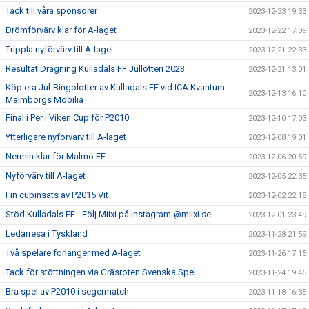
Tack till våra sponsorer
2023-12-23 19:33
Drömförvärv klar för A-laget
2023-12-22 17:09
Trippla nyförvärv till A-laget
2023-12-21 22:33
Resultat Dragning Kulladals FF Jullotteri 2023
2023-12-21 13:01
Köp era Jul-Bingolotter av Kulladals FF vid ICA Kvantum
2023-12-13 16:10
Malmborgs Mobilia
Final i Per i Viken Cup för P2010
2023-12-10 17:03
Ytterligare nyförvärv till A-laget
2023-12-08 19:01
Nermin klar för Malmö FF
2023-12-06 20:59
Nyförvärv till A-laget
2023-12-05 22:35
Fin cupinsats av P2015 Vit
2023-12-02 22:18
Stöd Kulladals FF - Följ Miixi på Instagram @miixi.se
2023-12-01 23:49
Ledarresa i Tyskland
2023-11-28 21:59
Två spelare förlänger med A-laget
2023-11-26 17:15
Tack för stöttningen via Gräsroten Svenska Spel
2023-11-24 19:46
Bra spel av P2010 i segermatch
2023-11-18 16:35