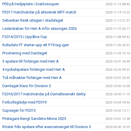
P09 på tredjeplats i Svalövscupen
2025-11-15 08:45
P2017 matchvärdar på allsvensk MFF-match
2025-11-13 15:22
Sebastian Rask uttagen i stadslaget
2025-11-12 21:57
Ledarstaben för Herr A inför säsongen 2026
2025-11-10 20:17
F2014/2015 i Uppåkra Cup
2025-11-08 09:42
Kulladals FF startar upp ett P19-lag igen
2025-11-05 20:51
Provträning med Damlaget
2025-11-03 15:10
3 spelare till förlänger med Herr A
2025-10-31 18:39
4 nyckelspelare förlänger med Herr A
2025-10-25 09:01
Två målvakter förlänger med Herr A
2025-10-07 20:35
Damlaget klara för Division 3
2025-10-05 16:00
F2016/2017 matchvärdar på Damallsvenskt derby
2025-10-05 11:10
Fotbollsglädje med P2019
2025-10-04 18:46
Cupseger för P2013
2025-10-02 13:11
Pristagare Bengt Sandéns Minne 2025
2025-10-01 12:38
Röster från spelare efter avancemanget till Division 3
2025-09-30 14:59