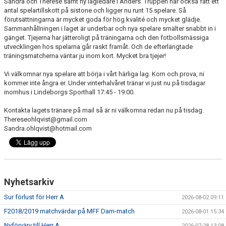
Sandra och Therese samt ny lagledare i Anders. Truppen har också fått ett
antal spelartillskott på sistone och ligger nu runt 15 spelare. Så
förutsättningarna är mycket goda för hög kvalité och mycket glädje.
PROFILKLÄDER
Sammanhållningen i laget är underbar och nya spelare smälter snabbt in i
gänget. Tjejerna har jätteroligt på träningarna och den fotbollsmässiga
KFF FACEBOOK
utvecklingen hos spelarna går raskt framåt. Och de efterlängtade
träningsmatcherna väntar ju inom kort. Mycket bra tjejer!
KFF INSTAGRAM
Vi välkomnar nya spelare att börja i vårt härliga lag. Kom och prova, ni
kommer inte ångra er. Under vinterhalvåret tränar vi just nu på tisdagar
MEDLEM INTRESSEANMÄLAN
inomhus i Lindeborgs Sporthall 17:45 - 19:00.
Kontakta lagets tränare på mail så är ni välkomna redan nu på tisdag.
Thereseohlqvist@gmail.com
Sandra.ohlqvist@hotmail.com
Nyhetsarkiv
Sur förlust för Herr A
2026-08-02 09:11
F2018/2019 matchvärdar på MFF Dam-match
2026-08-01 15:34
Nyförvärv till Herr A
2026-07-28 13:08