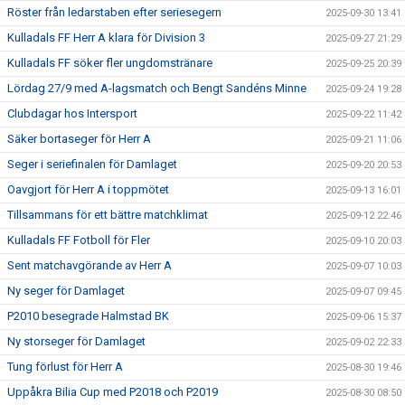
Röster från ledarstaben efter seriesegern
2025-09-30 13:41
Kulladals FF Herr A klara för Division 3
2025-09-27 21:29
Kulladals FF söker fler ungdomstränare
2025-09-25 20:39
Lördag 27/9 med A-lagsmatch och Bengt Sandéns Minne
2025-09-24 19:28
Clubdagar hos Intersport
2025-09-22 11:42
Säker bortaseger för Herr A
2025-09-21 11:06
Seger i seriefinalen för Damlaget
2025-09-20 20:53
Oavgjort för Herr A i toppmötet
2025-09-13 16:01
Tillsammans för ett bättre matchklimat
2025-09-12 22:46
Kulladals FF Fotboll för Fler
2025-09-10 20:03
Sent matchavgörande av Herr A
2025-09-07 10:03
Ny seger för Damlaget
2025-09-07 09:45
P2010 besegrade Halmstad BK
2025-09-06 15:37
Ny storseger för Damlaget
2025-09-02 22:33
Tung förlust för Herr A
2025-08-30 19:46
Uppåkra Bilia Cup med P2018 och P2019
2025-08-30 08:50