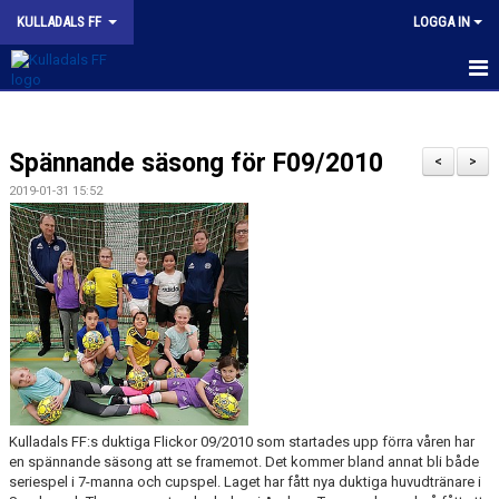
KULLADALS FF
LOGGA IN
HEM
Spännande säsong för F09/2010
OM KLUBBEN
<
>
2019-01-31 15:52
NYHETER
KONTAKT
INFORMATION MED POLICY
DOKUMENT
BILDGALLERI
Kulladals FF:s duktiga Flickor 09/2010 som startades upp förra våren har
MATCHER
en spännande säsong att se framemot. Det kommer bland annat bli både
seriespel i 7-manna och cupspel. Laget har fått nya duktiga huvudtränare i
INBETALNING