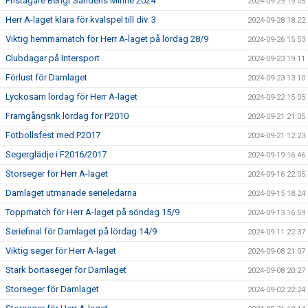
Pristagare Bengt Sandéns Minne 2024
2024-09-29 19:05
Herr A-laget klara för kvalspel till div. 3
2024-09-28 18:22
Viktig hemmamatch för Herr A-laget på lördag 28/9
2024-09-26 15:53
Clubdagar på Intersport
2024-09-23 19:11
Förlust för Damlaget
2024-09-23 13:10
Lyckosam lördag för Herr A-laget
2024-09-22 15:05
Framgångsrik lördag för P2010
2024-09-21 21:05
Fotbollsfest med P2017
2024-09-21 12:23
Segerglädje i F2016/2017
2024-09-19 16:46
Storseger för Herr A-laget
2024-09-16 22:05
Damlaget utmanade serieledarna
2024-09-15 18:24
Toppmatch för Herr A-laget på söndag 15/9
2024-09-13 16:59
Seriefinal för Damlaget på lördag 14/9
2024-09-11 22:37
Viktig seger för Herr A-laget
2024-09-08 21:07
Stark bortaseger för Damlaget
2024-09-08 20:27
Storseger för Damlaget
2024-09-02 22:24