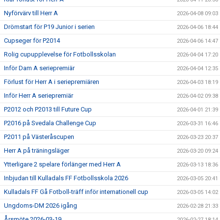
Nyförvärv till Herr A
2026-04-08 09:03
Drömstart för P19 Junior i serien
2026-04-06 18:44
Cupseger för P2014
2026-04-06 14:47
Rolig cupupplevelse för Fotbollsskolan
2026-04-04 17:20
Inför Dam A seriepremiär
2026-04-04 12:35
Förlust för Herr A i seriepremiären
2026-04-03 18:19
Inför Herr A seriepremiär
2026-04-02 09:38
P2012 och P2013 till Future Cup
2026-04-01 21:39
P2016 på Svedala Challenge Cup
2026-03-31 16:46
P2011 på Västeråscupen
2026-03-23 20:37
Herr A på träningsläger
2026-03-20 09:24
Ytterligare 2 spelare förlänger med Herr A
2026-03-13 18:36
Inbjudan till Kulladals FF Fotbollsskola 2026
2026-03-05 20:41
Kulladals FF Gå Fotboll-träff inför internationell cup
2026-03-05 14:02
Ungdoms-DM 2026 igång
2026-02-28 21:33
Årsmöte 2026-03-19
2026-02-27 18:14