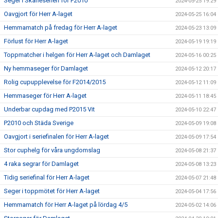
Seger i Skåneserien för P2010
2024-05-25 19:29
Oavgjort för Herr A-laget
2024-05-25 16:04
Hemmamatch på fredag för Herr A-laget
2024-05-23 13:09
Förlust för Herr A-laget
2024-05-19 19:19
Toppmatcher i helgen för Herr A-laget och Damlaget
2024-05-16 00:25
Ny hemmaseger för Damlaget
2024-05-12 20:17
Rolig cupupplevelse för F2014/2015
2024-05-12 11:09
Hemmaseger för Herr A-laget
2024-05-11 18:45
Underbar cupdag med P2015 Vit
2024-05-10 22:47
P2010 och Städa Sverige
2024-05-09 19:08
Oavgjort i seriefinalen för Herr A-laget
2024-05-09 17:54
Stor cuphelg för våra ungdomslag
2024-05-08 21:37
4 raka segrar för Damlaget
2024-05-08 13:23
Tidig seriefinal för Herr A-laget
2024-05-07 21:48
Seger i toppmötet för Herr A-laget
2024-05-04 17:56
Hemmamatch för Herr A-laget på lördag 4/5
2024-05-02 14:06