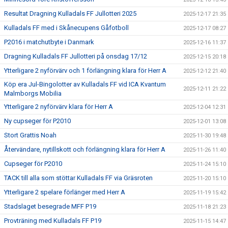
Resultat Dragning Kulladals FF Jullotteri 2025
2025-12-17 21:35
Kulladals FF med i Skånecupens Gåfotboll
2025-12-17 08:27
P2016 i matchutbyte i Danmark
2025-12-16 11:37
Dragning Kulladals FF Jullotteri på onsdag 17/12
2025-12-15 20:18
Ytterligare 2 nyförvärv och 1 förlängning klara för Herr A
2025-12-12 21:40
Köp era Jul-Bingolotter av Kulladals FF vid ICA Kvantum
2025-12-11 21:22
Malmborgs Mobilia
Ytterligare 2 nyförvärv klara för Herr A
2025-12-04 12:31
Ny cupseger för P2010
2025-12-01 13:08
Stort Grattis Noah
2025-11-30 19:48
Återvändare, nytillskott och förlängning klara för Herr A
2025-11-26 11:40
Cupseger för P2010
2025-11-24 15:10
TACK till alla som stöttar Kulladals FF via Gräsroten
2025-11-20 15:10
Ytterligare 2 spelare förlänger med Herr A
2025-11-19 15:42
Stadslaget besegrade MFF P19
2025-11-18 21:23
Provträning med Kulladals FF P19
2025-11-15 14:47