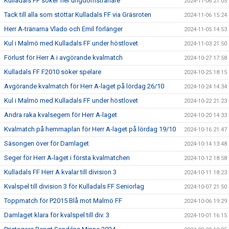
Kulladals FF söker fler ungdomstränare
2024-11-06 21:05
Tack till alla som stöttar Kulladals FF via Gräsroten
2024-11-06 15:24
Herr A-tränarna Vlado och Emil förlänger
2024-11-05 14:53
Kul i Malmö med Kulladals FF under höstlovet
2024-11-03 21:50
Förlust för Herr A i avgörande kvalmatch
2024-10-27 17:58
Kulladals FF F2010 söker spelare
2024-10-25 18:15
Avgörande kvalmatch för Herr A-laget på lördag 26/10
2024-10-24 14:34
Kul i Malmö med Kulladals FF under höstlovet
2024-10-22 21:23
Andra raka kvalsegern för Herr A-laget
2024-10-20 14:33
Kvalmatch på hemmaplan för Herr A-laget på lördag 19/10
2024-10-16 21:47
Säsongen över för Damlaget
2024-10-14 13:48
Seger för Herr A-laget i första kvalmatchen
2024-10-12 18:58
Kulladals FF Herr A kvalar till division 3
2024-10-11 18:23
Kvalspel till division 3 för Kulladals FF Seniorlag
2024-10-07 21:50
Toppmatch för P2015 Blå mot Malmö FF
2024-10-06 19:29
Damlaget klara för kvalspel till div. 3
2024-10-01 16:15