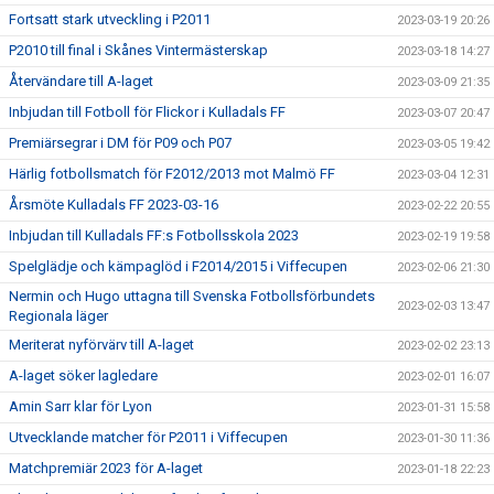
Fortsatt stark utveckling i P2011
2023-03-19 20:26
P2010 till final i Skånes Vintermästerskap
2023-03-18 14:27
Återvändare till A-laget
2023-03-09 21:35
Inbjudan till Fotboll för Flickor i Kulladals FF
2023-03-07 20:47
Premiärsegrar i DM för P09 och P07
2023-03-05 19:42
Härlig fotbollsmatch för F2012/2013 mot Malmö FF
2023-03-04 12:31
Årsmöte Kulladals FF 2023-03-16
2023-02-22 20:55
Inbjudan till Kulladals FF:s Fotbollsskola 2023
2023-02-19 19:58
Spelglädje och kämpaglöd i F2014/2015 i Viffecupen
2023-02-06 21:30
Nermin och Hugo uttagna till Svenska Fotbollsförbundets
2023-02-03 13:47
Regionala läger
Meriterat nyförvärv till A-laget
2023-02-02 23:13
A-laget söker lagledare
2023-02-01 16:07
Amin Sarr klar för Lyon
2023-01-31 15:58
Utvecklande matcher för P2011 i Viffecupen
2023-01-30 11:36
Matchpremiär 2023 för A-laget
2023-01-18 22:23