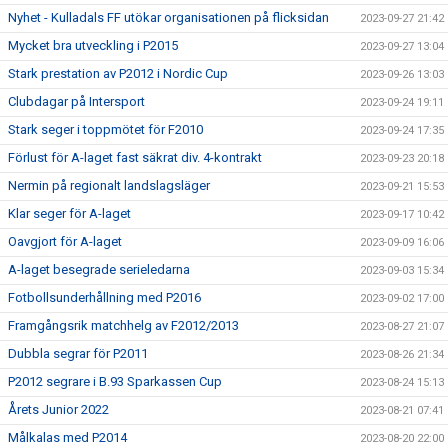
Nyhet - Kulladals FF utökar organisationen på flicksidan
2023-09-27 21:42
Mycket bra utveckling i P2015
2023-09-27 13:04
Stark prestation av P2012 i Nordic Cup
2023-09-26 13:03
Clubdagar på Intersport
2023-09-24 19:11
Stark seger i toppmötet för F2010
2023-09-24 17:35
Förlust för A-laget fast säkrat div. 4-kontrakt
2023-09-23 20:18
Nermin på regionalt landslagsläger
2023-09-21 15:53
Klar seger för A-laget
2023-09-17 10:42
Oavgjort för A-laget
2023-09-09 16:06
A-laget besegrade serieledarna
2023-09-03 15:34
Fotbollsunderhållning med P2016
2023-09-02 17:00
Framgångsrik matchhelg av F2012/2013
2023-08-27 21:07
Dubbla segrar för P2011
2023-08-26 21:34
P2012 segrare i B.93 Sparkassen Cup
2023-08-24 15:13
Årets Junior 2022
2023-08-21 07:41
Målkalas med P2014
2023-08-20 22:00