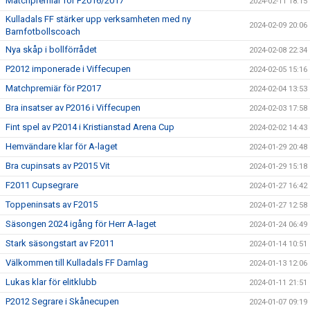
Matchpremiär för F2016/2017
2024-02-11 18:15
Kulladals FF stärker upp verksamheten med ny
2024-02-09 20:06
Barnfotbollscoach
Nya skåp i bollförrådet
2024-02-08 22:34
P2012 imponerade i Viffecupen
2024-02-05 15:16
Matchpremiär för P2017
2024-02-04 13:53
Bra insatser av P2016 i Viffecupen
2024-02-03 17:58
Fint spel av P2014 i Kristianstad Arena Cup
2024-02-02 14:43
Hemvändare klar för A-laget
2024-01-29 20:48
Bra cupinsats av P2015 Vit
2024-01-29 15:18
F2011 Cupsegrare
2024-01-27 16:42
Toppeninsats av F2015
2024-01-27 12:58
Säsongen 2024 igång för Herr A-laget
2024-01-24 06:49
Stark säsongstart av F2011
2024-01-14 10:51
Välkommen till Kulladals FF Damlag
2024-01-13 12:06
Lukas klar för elitklubb
2024-01-11 21:51
P2012 Segrare i Skånecupen
2024-01-07 09:19