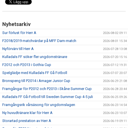
PROFILKLÄDER
Nyhetsarkiv
KFF FACEBOOK
Sur förlust för Herr A
2026-08-02 09:11
KFF INSTAGRAM
F2018/2019 matchvärdar på MFF Dam-match
2026-08-01 15:34
Nyförvärv till Herr A
MEDLEM INTRESSEANMÄLAN
2026-07-28 13:08
Kulladals FF söker fler ungdomstränare
2026-07-20 15:16
F2012 och P2013 i Gothia Cup
2026-07-12 19:31
Spelglädje med Kulladals FF Gå Fotboll
2026-07-07 20:07
Bronspeng till P2014 i Amager Junior Cup
2026-06-29 21:08
Framgångar för P2012 och P2013 i Skåne Summer Cup
2026-06-28 20:44
Kulladals FF Gå-Fotboll till Sweden Summer Cup 4-5 juli
2026-06-25 09:26
Framgångsrik vårsäsong för ungdomslagen
2026-06-23 14:54
Ny huvudtränare klar för Herr A
2026-06-23 10:07
Storartad prestation av Herr A
2026-06-19 09:11