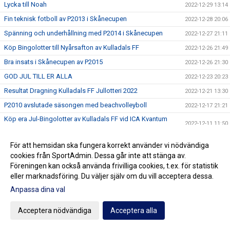
Lycka till Noah
2022-12-29 13:14
Fin teknisk fotboll av P2013 i Skånecupen
2022-12-28 20:06
Spänning och underhållning med P2014 i Skånecupen
2022-12-27 21:11
Köp Bingolotter till Nyårsafton av Kulladals FF
2022-12-26 21:49
Bra insats i Skånecupen av P2015
2022-12-26 21:30
GOD JUL TILL ER ALLA
2022-12-23 20:23
Resultat Dragning Kulladals FF Jullotteri 2022
2022-12-21 13:30
P2010 avslutade säsongen med beachvolleyboll
2022-12-17 21:21
Köp era Jul-Bingolotter av Kulladals FF vid ICA Kvantum
2022-12-11 11:50
Malmborgs Mobilia
Nyförvärv och återvändare till A-laget
2022-12-10 10:07
För att hemsidan ska fungera korrekt använder vi nödvändiga
cookies från SportAdmin. Dessa går inte att stänga av.
Cupseger för P09
2022-12-05 13:19
Föreningen kan också använda frivilliga cookies, t.ex. för statistik
F09 i final i Olympic Cup
2022-11-21 21:11
eller marknadsföring. Du väljer själv om du vill acceptera dessa.
Bra cupspel av P2015
2022-11-21 15:07
Anpassa dina val
Mycket bra cupinsats av F2011
2022-11-20 20:59
Acceptera nödvändiga
Acceptera alla
P07 vann Olympic Cup
2022-11-20 18:17
Vinterserierna igång
2022-11-20 15:42