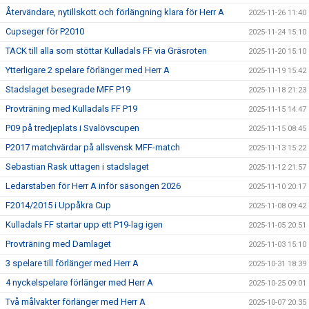
Återvändare, nytillskott och förlängning klara för Herr A
2025-11-26 11:40
Cupseger för P2010
2025-11-24 15:10
TACK till alla som stöttar Kulladals FF via Gräsroten
2025-11-20 15:10
Ytterligare 2 spelare förlänger med Herr A
2025-11-19 15:42
Stadslaget besegrade MFF P19
2025-11-18 21:23
Provträning med Kulladals FF P19
2025-11-15 14:47
P09 på tredjeplats i Svalövscupen
2025-11-15 08:45
P2017 matchvärdar på allsvensk MFF-match
2025-11-13 15:22
Sebastian Rask uttagen i stadslaget
2025-11-12 21:57
Ledarstaben för Herr A inför säsongen 2026
2025-11-10 20:17
F2014/2015 i Uppåkra Cup
2025-11-08 09:42
Kulladals FF startar upp ett P19-lag igen
2025-11-05 20:51
Provträning med Damlaget
2025-11-03 15:10
3 spelare till förlänger med Herr A
2025-10-31 18:39
4 nyckelspelare förlänger med Herr A
2025-10-25 09:01
Två målvakter förlänger med Herr A
2025-10-07 20:35