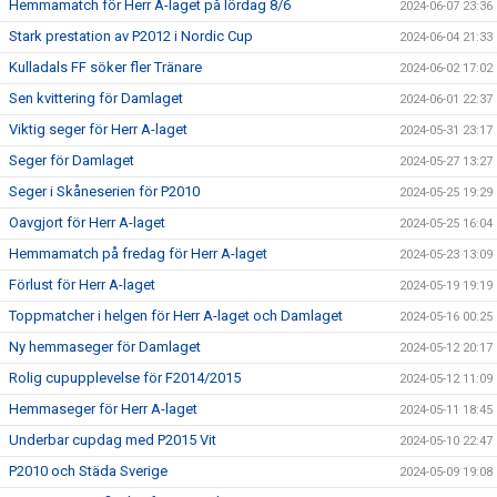
Hemmamatch för Herr A-laget på lördag 8/6
2024-06-07 23:36
Stark prestation av P2012 i Nordic Cup
2024-06-04 21:33
Kulladals FF söker fler Tränare
2024-06-02 17:02
Sen kvittering för Damlaget
2024-06-01 22:37
Viktig seger för Herr A-laget
2024-05-31 23:17
Seger för Damlaget
2024-05-27 13:27
Seger i Skåneserien för P2010
2024-05-25 19:29
Oavgjort för Herr A-laget
2024-05-25 16:04
Hemmamatch på fredag för Herr A-laget
2024-05-23 13:09
Förlust för Herr A-laget
2024-05-19 19:19
Toppmatcher i helgen för Herr A-laget och Damlaget
2024-05-16 00:25
Ny hemmaseger för Damlaget
2024-05-12 20:17
Rolig cupupplevelse för F2014/2015
2024-05-12 11:09
Hemmaseger för Herr A-laget
2024-05-11 18:45
Underbar cupdag med P2015 Vit
2024-05-10 22:47
P2010 och Städa Sverige
2024-05-09 19:08