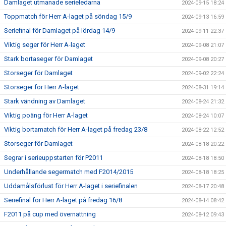
Damlaget utmanade serieledarna
2024-09-15 18:24
Toppmatch för Herr A-laget på söndag 15/9
2024-09-13 16:59
Seriefinal för Damlaget på lördag 14/9
2024-09-11 22:37
Viktig seger för Herr A-laget
2024-09-08 21:07
Stark bortaseger för Damlaget
2024-09-08 20:27
Storseger för Damlaget
2024-09-02 22:24
Storseger för Herr A-laget
2024-08-31 19:14
Stark vändning av Damlaget
2024-08-24 21:32
Viktig poäng för Herr A-laget
2024-08-24 10:07
Viktig bortamatch för Herr A-laget på fredag 23/8
2024-08-22 12:52
Storseger för Damlaget
2024-08-18 20:22
Segrar i serieuppstarten för P2011
2024-08-18 18:50
Underhållande segermatch med F2014/2015
2024-08-18 18:25
Uddamålsförlust för Herr A-laget i seriefinalen
2024-08-17 20:48
Seriefinal för Herr A-laget på fredag 16/8
2024-08-14 08:42
F2011 på cup med övernattning
2024-08-12 09:43