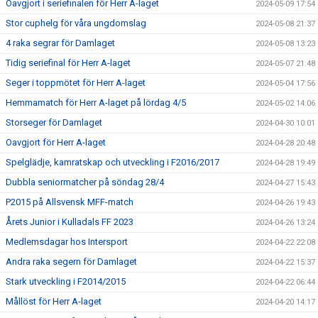
Oavgjort i seriefinalen för Herr A-laget
2024-05-09 17:54
Stor cuphelg för våra ungdomslag
2024-05-08 21:37
4 raka segrar för Damlaget
2024-05-08 13:23
Tidig seriefinal för Herr A-laget
2024-05-07 21:48
Seger i toppmötet för Herr A-laget
2024-05-04 17:56
Hemmamatch för Herr A-laget på lördag 4/5
2024-05-02 14:06
Storseger för Damlaget
2024-04-30 10:01
Oavgjort för Herr A-laget
2024-04-28 20:48
Spelglädje, kamratskap och utveckling i F2016/2017
2024-04-28 19:49
Dubbla seniormatcher på söndag 28/4
2024-04-27 15:43
P2015 på Allsvensk MFF-match
2024-04-26 19:43
Årets Junior i Kulladals FF 2023
2024-04-26 13:24
Medlemsdagar hos Intersport
2024-04-22 22:08
Andra raka segern för Damlaget
2024-04-22 15:37
Stark utveckling i F2014/2015
2024-04-22 06:44
Mållöst för Herr A-laget
2024-04-20 14:17