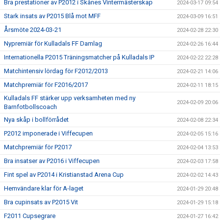
Bra prestationer av P2012 i Skånes Vintermästerskap
2024-03-17 09:54
Stark insats av P2015 Blå mot MFF
2024-03-09 16:51
Årsmöte 2024-03-21
2024-02-28 22:30
Nypremiär för Kulladals FF Damlag
2024-02-26 16:44
Internationella P2015 Träningsmatcher på Kulladals IP
2024-02-22 22:28
Matchintensiv lördag för F2012/2013
2024-02-21 14:06
Matchpremiär för F2016/2017
2024-02-11 18:15
Kulladals FF stärker upp verksamheten med ny
2024-02-09 20:06
Barnfotbollscoach
Nya skåp i bollförrådet
2024-02-08 22:34
P2012 imponerade i Viffecupen
2024-02-05 15:16
Matchpremiär för P2017
2024-02-04 13:53
Bra insatser av P2016 i Viffecupen
2024-02-03 17:58
Fint spel av P2014 i Kristianstad Arena Cup
2024-02-02 14:43
Hemvändare klar för A-laget
2024-01-29 20:48
Bra cupinsats av P2015 Vit
2024-01-29 15:18
F2011 Cupsegrare
2024-01-27 16:42