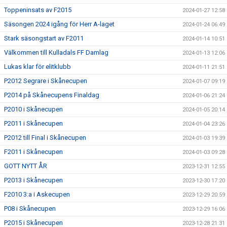
Toppeninsats av F2015
2024-01-27 12:58
Säsongen 2024 igång för Herr A-laget
2024-01-24 06:49
Stark säsongstart av F2011
2024-01-14 10:51
Välkommen till Kulladals FF Damlag
2024-01-13 12:06
Lukas klar för elitklubb
2024-01-11 21:51
P2012 Segrare i Skånecupen
2024-01-07 09:19
P2014 på Skånecupens Finaldag
2024-01-06 21:24
P2010 i Skånecupen
2024-01-05 20:14
P2011 i Skånecupen
2024-01-04 23:26
P2012 till Final i Skånecupen
2024-01-03 19:39
F2011 i Skånecupen
2024-01-03 09:28
GOTT NYTT ÅR
2023-12-31 12:55
P2013 i Skånecupen
2023-12-30 17:20
F2010 3:a i Askecupen
2023-12-29 20:59
P08 i Skånecupen
2023-12-29 16:06
P2015 i Skånecupen
2023-12-28 21:31