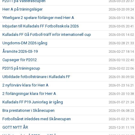
P2011 på Västeråscupen
2026-03-23 20:37
Herr A på träningsläger
2026-03-20 09:24
Ytterligare 2 spelare förlänger med Herr A
2026-03-13 18:36
Inbjudan till Kulladals FF Fotbollsskola 2026
2026-03-05 20:41
Kulladals FF Gå Fotboll-träff inför internationell cup
2026-03-05 14:02
Ungdoms-DM 2026 igång
2026-02-28 21:33
Årsmöte 2026-03-19
2026-02-27 18:14
Cupseger för P2012
2026-02-10 22:40
P2015 på träningscup
2026-02-02 22:06
Utbildade fotbollstränare i Kulladals FF
2026-01-30 09:50
2 nyförvärv klara för Herr A
2026-01-23 16:21
2 förlängningar klara för Herr A
2026-01-20 10:38
Kulladals FF P19 Juniorlag är igång
2026-01-07 21:24
Bra prestationer i Skånecupen
2026-01-06 08:23
Fotbollsåret inleddes med Skånecupen
2026-01-02 21:16
GOTT NYTT ÅR
2025-12-31 11:19