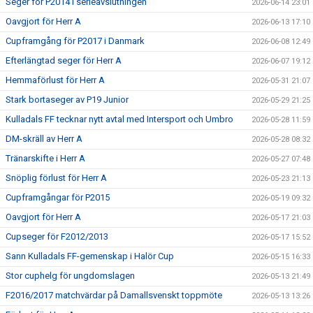
Seger för P2014 i serieavslutningen
2026-06-14 23:01
Oavgjort för Herr A
2026-06-13 17:10
Cupframgång för P2017 i Danmark
2026-06-08 12:49
Efterlängtad seger för Herr A
2026-06-07 19:12
Hemmaförlust för Herr A
2026-05-31 21:07
Stark bortaseger av P19 Junior
2026-05-29 21:25
Kulladals FF tecknar nytt avtal med Intersport och Umbro
2026-05-28 11:59
DM-skräll av Herr A
2026-05-28 08:32
Tränarskifte i Herr A
2026-05-27 07:48
Snöplig förlust för Herr A
2026-05-23 21:13
Cupframgångar för P2015
2026-05-19 09:32
Oavgjort för Herr A
2026-05-17 21:03
Cupseger för F2012/2013
2026-05-17 15:52
Sann Kulladals FF-gemenskap i Halör Cup
2026-05-15 16:33
Stor cuphelg för ungdomslagen
2026-05-13 21:49
F2016/2017 matchvärdar på Damallsvenskt toppmöte
2026-05-13 13:26