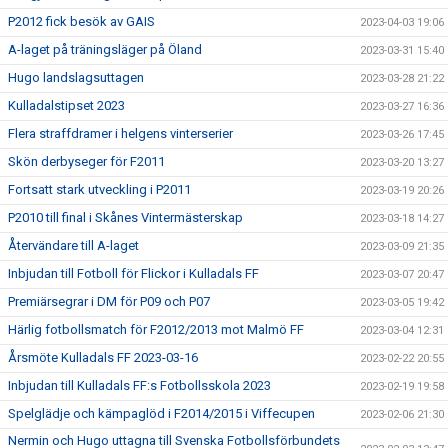
P2012 fick besök av GAIS
2023-04-03 19:06
A-laget på träningsläger på Öland
2023-03-31 15:40
Hugo landslagsuttagen
2023-03-28 21:22
Kulladalstipset 2023
2023-03-27 16:36
Flera straffdramer i helgens vinterserier
2023-03-26 17:45
Skön derbyseger för F2011
2023-03-20 13:27
Fortsatt stark utveckling i P2011
2023-03-19 20:26
P2010 till final i Skånes Vintermästerskap
2023-03-18 14:27
Återvändare till A-laget
2023-03-09 21:35
Inbjudan till Fotboll för Flickor i Kulladals FF
2023-03-07 20:47
Premiärsegrar i DM för P09 och P07
2023-03-05 19:42
Härlig fotbollsmatch för F2012/2013 mot Malmö FF
2023-03-04 12:31
Årsmöte Kulladals FF 2023-03-16
2023-02-22 20:55
Inbjudan till Kulladals FF:s Fotbollsskola 2023
2023-02-19 19:58
Spelglädje och kämpaglöd i F2014/2015 i Viffecupen
2023-02-06 21:30
Nermin och Hugo uttagna till Svenska Fotbollsförbundets