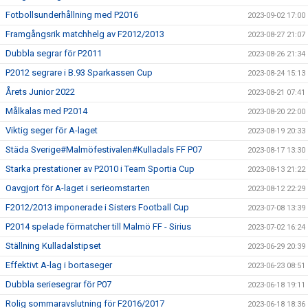
Fotbollsunderhållning med P2016
2023-09-02 17:00
Framgångsrik matchhelg av F2012/2013
2023-08-27 21:07
Dubbla segrar för P2011
2023-08-26 21:34
P2012 segrare i B.93 Sparkassen Cup
2023-08-24 15:13
Årets Junior 2022
2023-08-21 07:41
Målkalas med P2014
2023-08-20 22:00
Viktig seger för A-laget
2023-08-19 20:33
Städa Sverige#Malmöfestivalen#Kulladals FF P07
2023-08-17 13:30
Starka prestationer av P2010 i Team Sportia Cup
2023-08-13 21:22
Oavgjort för A-laget i serieomstarten
2023-08-12 22:29
F2012/2013 imponerade i Sisters Football Cup
2023-07-08 13:39
P2014 spelade förmatcher till Malmö FF - Sirius
2023-07-02 16:24
Ställning Kulladalstipset
2023-06-29 20:39
Effektivt A-lag i bortaseger
2023-06-23 08:51
Dubbla seriesegrar för P07
2023-06-18 19:11
Rolig sommaravslutning för F2016/2017
2023-06-18 18:36