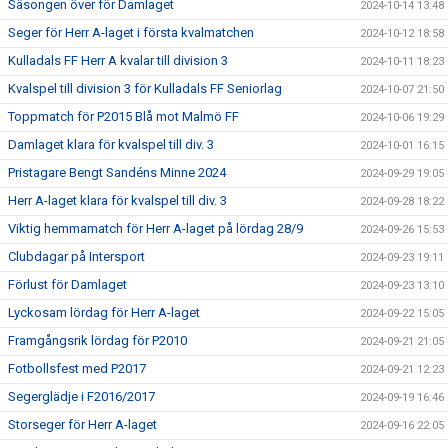
Säsongen över för Damlaget
2024-10-14 13:48
Seger för Herr A-laget i första kvalmatchen
2024-10-12 18:58
Kulladals FF Herr A kvalar till division 3
2024-10-11 18:23
Kvalspel till division 3 för Kulladals FF Seniorlag
2024-10-07 21:50
Toppmatch för P2015 Blå mot Malmö FF
2024-10-06 19:29
Damlaget klara för kvalspel till div. 3
2024-10-01 16:15
Pristagare Bengt Sandéns Minne 2024
2024-09-29 19:05
Herr A-laget klara för kvalspel till div. 3
2024-09-28 18:22
Viktig hemmamatch för Herr A-laget på lördag 28/9
2024-09-26 15:53
Clubdagar på Intersport
2024-09-23 19:11
Förlust för Damlaget
2024-09-23 13:10
Lyckosam lördag för Herr A-laget
2024-09-22 15:05
Framgångsrik lördag för P2010
2024-09-21 21:05
Fotbollsfest med P2017
2024-09-21 12:23
Segerglädje i F2016/2017
2024-09-19 16:46
Storseger för Herr A-laget
2024-09-16 22:05