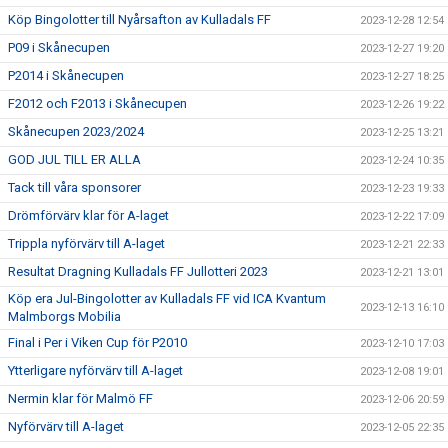
Köp Bingolotter till Nyårsafton av Kulladals FF
2023-12-28 12:54
P09 i Skånecupen
2023-12-27 19:20
P2014 i Skånecupen
2023-12-27 18:25
F2012 och F2013 i Skånecupen
2023-12-26 19:22
Skånecupen 2023/2024
2023-12-25 13:21
GOD JUL TILL ER ALLA
2023-12-24 10:35
Tack till våra sponsorer
2023-12-23 19:33
Drömförvärv klar för A-laget
2023-12-22 17:09
Trippla nyförvärv till A-laget
2023-12-21 22:33
Resultat Dragning Kulladals FF Jullotteri 2023
2023-12-21 13:01
Köp era Jul-Bingolotter av Kulladals FF vid ICA Kvantum
2023-12-13 16:10
Malmborgs Mobilia
Final i Per i Viken Cup för P2010
2023-12-10 17:03
Ytterligare nyförvärv till A-laget
2023-12-08 19:01
Nermin klar för Malmö FF
2023-12-06 20:59
Nyförvärv till A-laget
2023-12-05 22:35