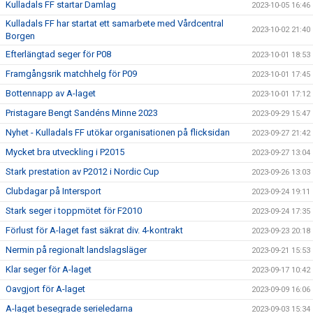
Kulladals FF startar Damlag
2023-10-05 16:46
Kulladals FF har startat ett samarbete med Vårdcentral
2023-10-02 21:40
Borgen
Efterlängtad seger för P08
2023-10-01 18:53
Framgångsrik matchhelg för P09
2023-10-01 17:45
Bottennapp av A-laget
2023-10-01 17:12
Pristagare Bengt Sandéns Minne 2023
2023-09-29 15:47
Nyhet - Kulladals FF utökar organisationen på flicksidan
2023-09-27 21:42
Mycket bra utveckling i P2015
2023-09-27 13:04
Stark prestation av P2012 i Nordic Cup
2023-09-26 13:03
Clubdagar på Intersport
2023-09-24 19:11
Stark seger i toppmötet för F2010
2023-09-24 17:35
Förlust för A-laget fast säkrat div. 4-kontrakt
2023-09-23 20:18
Nermin på regionalt landslagsläger
2023-09-21 15:53
Klar seger för A-laget
2023-09-17 10:42
Oavgjort för A-laget
2023-09-09 16:06
A-laget besegrade serieledarna
2023-09-03 15:34