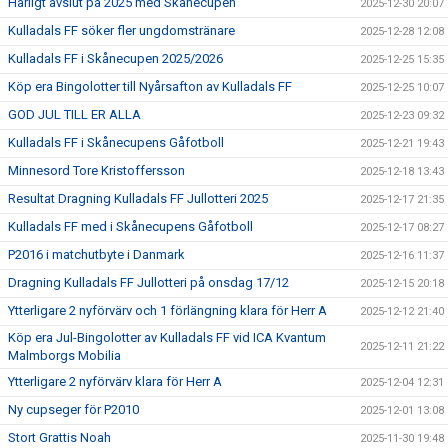
Härligt avslut på 2025 med Skånecupen
2025-12-30 20:07
Kulladals FF söker fler ungdomstränare
2025-12-28 12:08
Kulladals FF i Skånecupen 2025/2026
2025-12-25 15:35
Köp era Bingolotter till Nyårsafton av Kulladals FF
2025-12-25 10:07
GOD JUL TILL ER ALLA
2025-12-23 09:32
Kulladals FF i Skånecupens Gåfotboll
2025-12-21 19:43
Minnesord Tore Kristoffersson
2025-12-18 13:43
Resultat Dragning Kulladals FF Jullotteri 2025
2025-12-17 21:35
Kulladals FF med i Skånecupens Gåfotboll
2025-12-17 08:27
P2016 i matchutbyte i Danmark
2025-12-16 11:37
Dragning Kulladals FF Jullotteri på onsdag 17/12
2025-12-15 20:18
Ytterligare 2 nyförvärv och 1 förlängning klara för Herr A
2025-12-12 21:40
Köp era Jul-Bingolotter av Kulladals FF vid ICA Kvantum
2025-12-11 21:22
Malmborgs Mobilia
Ytterligare 2 nyförvärv klara för Herr A
2025-12-04 12:31
Ny cupseger för P2010
2025-12-01 13:08
Stort Grattis Noah
2025-11-30 19:48