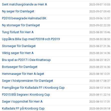
Sent matchavgörande av Herr A
2025-09-07 10:03
Ny seger för Damlaget
2025-09-07 09:45
P2010 besegrade Halmstad BK
2025-09-06 15:37
Ny storseger för Damlaget
2025-09-02 22:33
Tung förlust för Herr A
2025-08-30 19:46
Uppåkra Bilia Cup med P2018 och P2019
2025-08-30 08:50
Storseger för Damlaget
2025-08-27 21:36
Viktig seger för Herr A
2025-08-24 14:36
Bra spel av P2017 i Oxie Knattecup
2025-08-23 18:21
Bortaseger för Damlaget
2025-08-23 16:30
Hemmaseger för Herr A-laget
2025-08-18 13:31
Seger i höstpremiären för Damlaget
2025-08-17 08:37
Framgångar för Kulladals FF i Kronborg Cup
2025-08-13 14:04
P2015 Blå Segrare i Kronborg Cup
2025-08-11 22:16
Seger i toppmötet för Herr A
2025-08-10 17:31
Kulladals FF på Kronborg Cup
2025-08-09 09:18