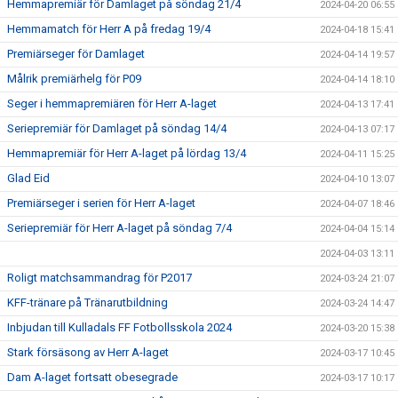
Hemmapremiär för Damlaget på söndag 21/4
2024-04-20 06:55
Hemmamatch för Herr A på fredag 19/4
2024-04-18 15:41
Premiärseger för Damlaget
2024-04-14 19:57
Målrik premiärhelg för P09
2024-04-14 18:10
Seger i hemmapremiären för Herr A-laget
2024-04-13 17:41
Seriepremiär för Damlaget på söndag 14/4
2024-04-13 07:17
Hemmapremiär för Herr A-laget på lördag 13/4
2024-04-11 15:25
Glad Eid
2024-04-10 13:07
Premiärseger i serien för Herr A-laget
2024-04-07 18:46
Seriepremiär för Herr A-laget på söndag 7/4
2024-04-04 15:14
2024-04-03 13:11
Roligt matchsammandrag för P2017
2024-03-24 21:07
KFF-tränare på Tränarutbildning
2024-03-24 14:47
Inbjudan till Kulladals FF Fotbollsskola 2024
2024-03-20 15:38
Stark försäsong av Herr A-laget
2024-03-17 10:45
Dam A-laget fortsatt obesegrade
2024-03-17 10:17