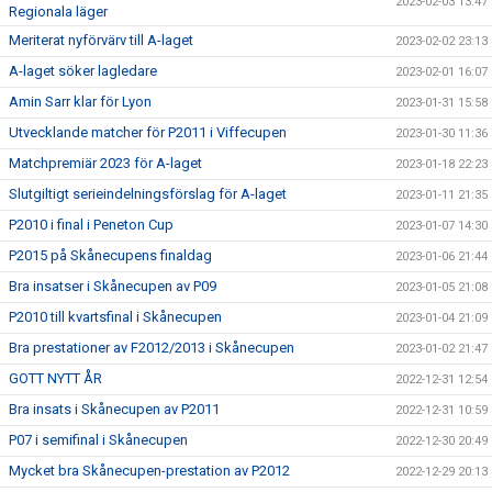
2023-02-03 13:47
Regionala läger
Meriterat nyförvärv till A-laget
2023-02-02 23:13
A-laget söker lagledare
2023-02-01 16:07
Amin Sarr klar för Lyon
2023-01-31 15:58
Utvecklande matcher för P2011 i Viffecupen
2023-01-30 11:36
Matchpremiär 2023 för A-laget
2023-01-18 22:23
Slutgiltigt serieindelningsförslag för A-laget
2023-01-11 21:35
P2010 i final i Peneton Cup
2023-01-07 14:30
P2015 på Skånecupens finaldag
2023-01-06 21:44
Bra insatser i Skånecupen av P09
2023-01-05 21:08
P2010 till kvartsfinal i Skånecupen
2023-01-04 21:09
Bra prestationer av F2012/2013 i Skånecupen
2023-01-02 21:47
GOTT NYTT ÅR
2022-12-31 12:54
Bra insats i Skånecupen av P2011
2022-12-31 10:59
P07 i semifinal i Skånecupen
2022-12-30 20:49
Mycket bra Skånecupen-prestation av P2012
2022-12-29 20:13