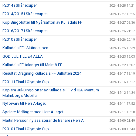
P2014 i Skånecupen
2024-12-28 14:21
F2014/2015 i Skånecupen
2024-12-27 13:25
Köp Bingolotter till Nyårsafton av Kulladals FF
2024-12-27 09:36
F2016/2017 i Skånecupen
2024-12-26 21:17
P2010 i Skånecupen
2024-12-26 20:19
Kulladals FF i Skånecupen
2024-12-25 15:39
GOD JUL TILL ER ALLA
2024-12-23 12:03
Kulladals FF-talanger till Malmö FF
2024-12-22 18:07
Resultat Dragning Kulladals FF Jullotteri 2024
2024-12-17 19:19
F2011 i Final i Olympic Cup
2024-12-16 16:17
Köp era Jul-Bingolotter av Kulladals FF vid ICA Kvantum
2024-12-12 14:34
Malmborgs Mobilia
Nyförvärv till Herr A-laget
2024-12-11 17:52
Spelare förlänger med Herr A-laget
2024-12-11 16:18
Martin Persson ny assisterande tränare i Herr A
2024-12-09 21:49
P2010 i Final i Olympic Cup
2024-12-08 18:43