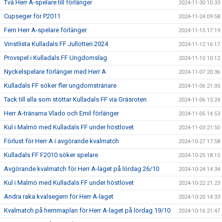
Två Herr A-spelare till förlänger
2024-11-30 10:33
Cupseger för P2011
2024-11-24 09:58
Fem Herr A-spelare förlänger
2024-11-15 17:19
Vinstlista Kulladals FF Jullotteri 2024
2024-11-12 16:17
Provspel i Kulladals FF Ungdomslag
2024-11-10 10:12
Nyckelspelare förlänger med Herr A
2024-11-07 20:36
Kulladals FF söker fler ungdomstränare
2024-11-06 21:05
Tack till alla som stöttar Kulladals FF via Gräsroten
2024-11-06 15:24
Herr A-tränarna Vlado och Emil förlänger
2024-11-05 14:53
Kul i Malmö med Kulladals FF under höstlovet
2024-11-03 21:50
Förlust för Herr A i avgörande kvalmatch
2024-10-27 17:58
Kulladals FF F2010 söker spelare
2024-10-25 18:15
Avgörande kvalmatch för Herr A-laget på lördag 26/10
2024-10-24 14:34
Kul i Malmö med Kulladals FF under höstlovet
2024-10-22 21:23
Andra raka kvalsegern för Herr A-laget
2024-10-20 14:33
Kvalmatch på hemmaplan för Herr A-laget på lördag 19/10
2024-10-16 21:47