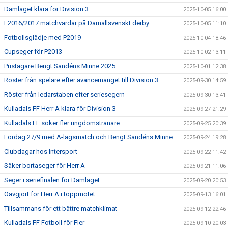
Damlaget klara för Division 3
2025-10-05 16:00
F2016/2017 matchvärdar på Damallsvenskt derby
2025-10-05 11:10
Fotbollsglädje med P2019
2025-10-04 18:46
Cupseger för P2013
2025-10-02 13:11
Pristagare Bengt Sandéns Minne 2025
2025-10-01 12:38
Röster från spelare efter avancemanget till Division 3
2025-09-30 14:59
Röster från ledarstaben efter seriesegern
2025-09-30 13:41
Kulladals FF Herr A klara för Division 3
2025-09-27 21:29
Kulladals FF söker fler ungdomstränare
2025-09-25 20:39
Lördag 27/9 med A-lagsmatch och Bengt Sandéns Minne
2025-09-24 19:28
Clubdagar hos Intersport
2025-09-22 11:42
Säker bortaseger för Herr A
2025-09-21 11:06
Seger i seriefinalen för Damlaget
2025-09-20 20:53
Oavgjort för Herr A i toppmötet
2025-09-13 16:01
Tillsammans för ett bättre matchklimat
2025-09-12 22:46
Kulladals FF Fotboll för Fler
2025-09-10 20:03