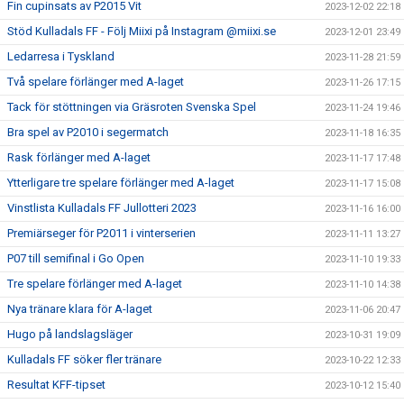
Fin cupinsats av P2015 Vit
2023-12-02 22:18
Stöd Kulladals FF - Följ Miixi på Instagram @miixi.se
2023-12-01 23:49
Ledarresa i Tyskland
2023-11-28 21:59
Två spelare förlänger med A-laget
2023-11-26 17:15
Tack för stöttningen via Gräsroten Svenska Spel
2023-11-24 19:46
Bra spel av P2010 i segermatch
2023-11-18 16:35
Rask förlänger med A-laget
2023-11-17 17:48
Ytterligare tre spelare förlänger med A-laget
2023-11-17 15:08
Vinstlista Kulladals FF Jullotteri 2023
2023-11-16 16:00
Premiärseger för P2011 i vinterserien
2023-11-11 13:27
P07 till semifinal i Go Open
2023-11-10 19:33
Tre spelare förlänger med A-laget
2023-11-10 14:38
Nya tränare klara för A-laget
2023-11-06 20:47
Hugo på landslagsläger
2023-10-31 19:09
Kulladals FF söker fler tränare
2023-10-22 12:33
Resultat KFF-tipset
2023-10-12 15:40