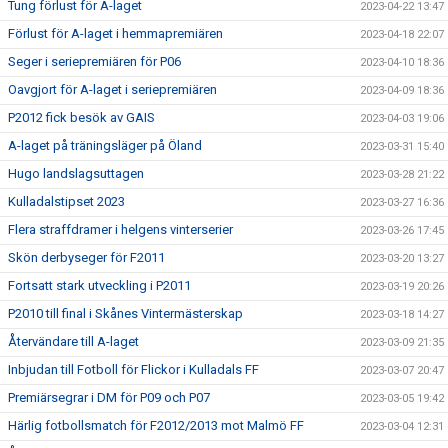
Tung förlust för A-laget
2023-04-22 13:47
Förlust för A-laget i hemmapremiären
2023-04-18 22:07
Seger i seriepremiären för P06
2023-04-10 18:36
Oavgjort för A-laget i seriepremiären
2023-04-09 18:36
P2012 fick besök av GAIS
2023-04-03 19:06
A-laget på träningsläger på Öland
2023-03-31 15:40
Hugo landslagsuttagen
2023-03-28 21:22
Kulladalstipset 2023
2023-03-27 16:36
Flera straffdramer i helgens vinterserier
2023-03-26 17:45
Skön derbyseger för F2011
2023-03-20 13:27
Fortsatt stark utveckling i P2011
2023-03-19 20:26
P2010 till final i Skånes Vintermästerskap
2023-03-18 14:27
Återvändare till A-laget
2023-03-09 21:35
Inbjudan till Fotboll för Flickor i Kulladals FF
2023-03-07 20:47
Premiärsegrar i DM för P09 och P07
2023-03-05 19:42
Härlig fotbollsmatch för F2012/2013 mot Malmö FF
2023-03-04 12:31