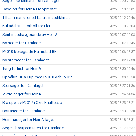
Seger i seriefinalen för Damlaget
2025-09-20 20:53
Oavgjort för Herr A i toppmötet
2025-09-13 16:01
Tillsammans för ett bättre matchklimat
2025-09-12 22:46
Kulladals FF Fotboll för Fler
2025-09-10 20:03
Sent matchavgörande av Herr A
2025-09-07 10:03
Ny seger för Damlaget
2025-09-07 09:45
P2010 besegrade Halmstad BK
2025-09-06 15:37
Ny storseger för Damlaget
2025-09-02 22:33
Tung förlust för Herr A
2025-08-30 19:46
Uppåkra Bilia Cup med P2018 och P2019
2025-08-30 08:50
Storseger för Damlaget
2025-08-27 21:36
Viktig seger för Herr A
2025-08-24 14:36
Bra spel av P2017 i Oxie Knattecup
2025-08-23 18:21
Bortaseger för Damlaget
2025-08-23 16:30
Hemmaseger för Herr A-laget
2025-08-18 13:31
Seger i höstpremiären för Damlaget
2025-08-17 08:37