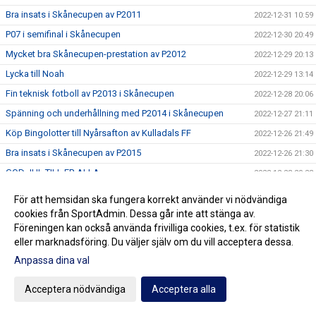
Bra insats i Skånecupen av P2011
2022-12-31 10:59
P07 i semifinal i Skånecupen
2022-12-30 20:49
Mycket bra Skånecupen-prestation av P2012
2022-12-29 20:13
Lycka till Noah
2022-12-29 13:14
Fin teknisk fotboll av P2013 i Skånecupen
2022-12-28 20:06
Spänning och underhållning med P2014 i Skånecupen
2022-12-27 21:11
Köp Bingolotter till Nyårsafton av Kulladals FF
2022-12-26 21:49
Bra insats i Skånecupen av P2015
2022-12-26 21:30
GOD JUL TILL ER ALLA
2022-12-23 20:23
Resultat Dragning Kulladals FF Jullotteri 2022
2022-12-21 13:30
För att hemsidan ska fungera korrekt använder vi nödvändiga
P2010 avslutade säsongen med beachvolleyboll
cookies från SportAdmin. Dessa går inte att stänga av.
2022-12-17 21:21
Föreningen kan också använda frivilliga cookies, t.ex. för statistik
Köp era Jul-Bingolotter av Kulladals FF vid ICA Kvantum
2022-12-11 11:50
eller marknadsföring. Du väljer själv om du vill acceptera dessa.
Malmborgs Mobilia
Anpassa dina val
Nyförvärv och återvändare till A-laget
2022-12-10 10:07
Cupseger för P09
2022-12-05 13:19
Acceptera nödvändiga
Acceptera alla
F09 i final i Olympic Cup
2022-11-21 21:11