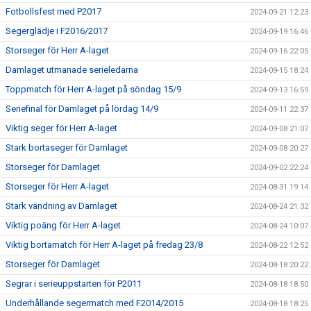
Fotbollsfest med P2017
2024-09-21 12:23
Segerglädje i F2016/2017
2024-09-19 16:46
Storseger för Herr A-laget
2024-09-16 22:05
Damlaget utmanade serieledarna
2024-09-15 18:24
Toppmatch för Herr A-laget på söndag 15/9
2024-09-13 16:59
Seriefinal för Damlaget på lördag 14/9
2024-09-11 22:37
Viktig seger för Herr A-laget
2024-09-08 21:07
Stark bortaseger för Damlaget
2024-09-08 20:27
Storseger för Damlaget
2024-09-02 22:24
Storseger för Herr A-laget
2024-08-31 19:14
Stark vändning av Damlaget
2024-08-24 21:32
Viktig poäng för Herr A-laget
2024-08-24 10:07
Viktig bortamatch för Herr A-laget på fredag 23/8
2024-08-22 12:52
Storseger för Damlaget
2024-08-18 20:22
Segrar i serieuppstarten för P2011
2024-08-18 18:50
Underhållande segermatch med F2014/2015
2024-08-18 18:25