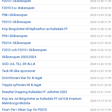
P2013 i Skånecupen
2023-12-30 17:20
F2010 3:a i Askecupen
2023-12-29 20:59
P08 i Skånecupen
2023-12-29 16:06
P2015 i Skånecupen
2023-12-28 21:31
Köp Bingolotter till Nyårsafton av Kulladals FF
2023-12-28 12:54
P09 i Skånecupen
2023-12-27 19:20
P2014 i Skånecupen
2023-12-27 18:25
F2012 och F2013 i Skånecupen
2023-12-26 19:22
Skånecupen 2023/2024
2023-12-25 13:21
GOD JUL TILL ER ALLA
2023-12-24 10:35
Tack till våra sponsorer
2023-12-23 19:33
Drömförvärv klar för A-laget
2023-12-22 17:09
Trippla nyförvärv till A-laget
2023-12-21 22:33
Resultat Dragning Kulladals FF Jullotteri 2023
2023-12-21 13:01
Köp era Jul-Bingolotter av Kulladals FF vid ICA Kvantum
2023-12-13 16:10
Malmborgs Mobilia
Final i Per i Viken Cup för P2010
2023-12-10 17:03