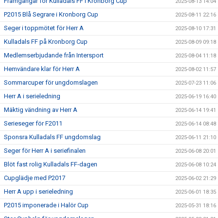
Framgångar för Kulladals FF i Kronborg Cup
2025-08-13 14:04
P2015 Blå Segrare i Kronborg Cup
2025-08-11 22:16
Seger i toppmötet för Herr A
2025-08-10 17:31
Kulladals FF på Kronborg Cup
2025-08-09 09:18
Medlemserbjudande från Intersport
2025-08-04 11:18
Hemvändare klar för Herr A
2025-08-02 11:57
Sommarcuper för ungdomslagen
2025-07-23 11:06
Herr A i serieledning
2025-06-19 16:40
Mäktig vändning av Herr A
2025-06-14 19:41
Serieseger för F2011
2025-06-14 08:48
Sponsra Kulladals FF ungdomslag
2025-06-11 21:10
Seger för Herr A i seriefinalen
2025-06-08 20:01
Blöt fast rolig Kulladals FF-dagen
2025-06-08 10:24
Cupglädje med P2017
2025-06-02 21:29
Herr A upp i serieledning
2025-06-01 18:35
P2015 imponerade i Halör Cup
2025-05-31 18:16