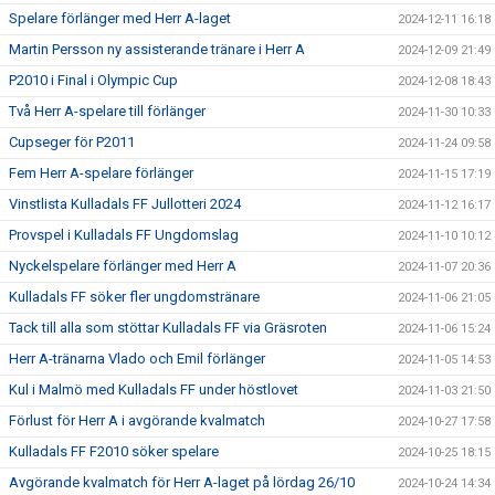
Spelare förlänger med Herr A-laget
2024-12-11 16:18
Martin Persson ny assisterande tränare i Herr A
2024-12-09 21:49
P2010 i Final i Olympic Cup
2024-12-08 18:43
Två Herr A-spelare till förlänger
2024-11-30 10:33
Cupseger för P2011
2024-11-24 09:58
Fem Herr A-spelare förlänger
2024-11-15 17:19
Vinstlista Kulladals FF Jullotteri 2024
2024-11-12 16:17
Provspel i Kulladals FF Ungdomslag
2024-11-10 10:12
Nyckelspelare förlänger med Herr A
2024-11-07 20:36
Kulladals FF söker fler ungdomstränare
2024-11-06 21:05
Tack till alla som stöttar Kulladals FF via Gräsroten
2024-11-06 15:24
Herr A-tränarna Vlado och Emil förlänger
2024-11-05 14:53
Kul i Malmö med Kulladals FF under höstlovet
2024-11-03 21:50
Förlust för Herr A i avgörande kvalmatch
2024-10-27 17:58
Kulladals FF F2010 söker spelare
2024-10-25 18:15
Avgörande kvalmatch för Herr A-laget på lördag 26/10
2024-10-24 14:34