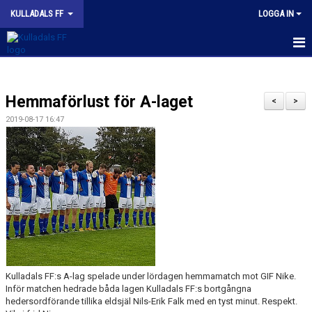
KULLADALS FF
LOGGA IN
HEM
Hemmaförlust för A-laget
OM KLUBBEN
<
>
2019-08-17 16:47
NYHETER
KONTAKT
INFORMATION MED POLICY
DOKUMENT
BILDGALLERI
Kulladals FF:s A-lag spelade under lördagen hemmamatch mot GIF Nike.
MATCHER
Inför matchen hedrade båda lagen Kulladals FF:s bortgångna
hedersordförande tillika eldsjäl Nils-Erik Falk med en tyst minut. Respekt.
INBETALNING