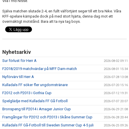
Vila i frid Nisse.
Själva matchen slutade 2-4, en fullt välförtjänt seger till ett bra Nike. Våra
PROFILKLÄDER
KFF-spelare kämpade dock på med stort hjärta, denna dag mot ett
övermäktigt motstånd. Bara att ta nya tag boys.
KFF FACEBOOK
KFF INSTAGRAM
MEDLEM INTRESSEANMÄLAN
Nyhetsarkiv
Sur förlust för Herr A
2026-08-02 09:11
F2018/2019 matchvärdar på MFF Dam-match
2026-08-01 15:34
Nyförvärv till Herr A
2026-07-28 13:08
Kulladals FF söker fler ungdomstränare
2026-07-20 15:16
F2012 och P2013 i Gothia Cup
2026-07-12 19:31
Spelglädje med Kulladals FF Gå Fotboll
2026-07-07 20:07
Bronspeng till P2014 i Amager Junior Cup
2026-06-29 21:08
Framgångar för P2012 och P2013 i Skåne Summer Cup
2026-06-28 20:44
Kulladals FF Gå-Fotboll till Sweden Summer Cup 4-5 juli
2026-06-25 09:26