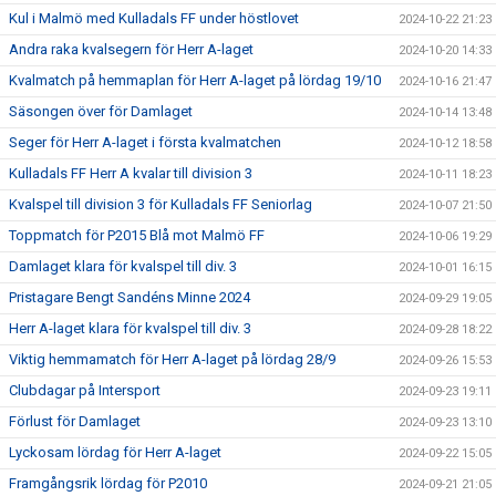
Kul i Malmö med Kulladals FF under höstlovet
2024-10-22 21:23
Andra raka kvalsegern för Herr A-laget
2024-10-20 14:33
Kvalmatch på hemmaplan för Herr A-laget på lördag 19/10
2024-10-16 21:47
Säsongen över för Damlaget
2024-10-14 13:48
Seger för Herr A-laget i första kvalmatchen
2024-10-12 18:58
Kulladals FF Herr A kvalar till division 3
2024-10-11 18:23
Kvalspel till division 3 för Kulladals FF Seniorlag
2024-10-07 21:50
Toppmatch för P2015 Blå mot Malmö FF
2024-10-06 19:29
Damlaget klara för kvalspel till div. 3
2024-10-01 16:15
Pristagare Bengt Sandéns Minne 2024
2024-09-29 19:05
Herr A-laget klara för kvalspel till div. 3
2024-09-28 18:22
Viktig hemmamatch för Herr A-laget på lördag 28/9
2024-09-26 15:53
Clubdagar på Intersport
2024-09-23 19:11
Förlust för Damlaget
2024-09-23 13:10
Lyckosam lördag för Herr A-laget
2024-09-22 15:05
Framgångsrik lördag för P2010
2024-09-21 21:05