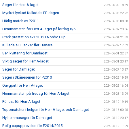
Seger för Herr A-laget
2024-06-09 18:39
Mycket lyckad Kulladals FF-dagen
2024-06-08 22:22
Härlig match av P2011
2024-06-08 08:38
Hemmamatch för Herr A-laget på lördag 8/6
2024-06-07 23:36
Stark prestation av P2012 i Nordic Cup
2024-06-04 21:33
Kulladals FF söker fler Tränare
2024-06-02 17:02
Sen kvittering för Damlaget
2024-06-01 22:37
Viktig seger för Herr A-laget
2024-05-31 23:17
Seger för Damlaget
2024-05-27 13:27
Seger i Skåneserien för P2010
2024-05-25 19:29
Oavgjort för Herr A-laget
2024-05-25 16:04
Hemmamatch på fredag för Herr A-laget
2024-05-23 13:09
Förlust för Herr A-laget
2024-05-19 19:19
Toppmatcher i helgen för Herr A-laget och Damlaget
2024-05-16 00:25
Ny hemmaseger för Damlaget
2024-05-12 20:17
Rolig cupupplevelse för F2014/2015
2024-05-12 11:09