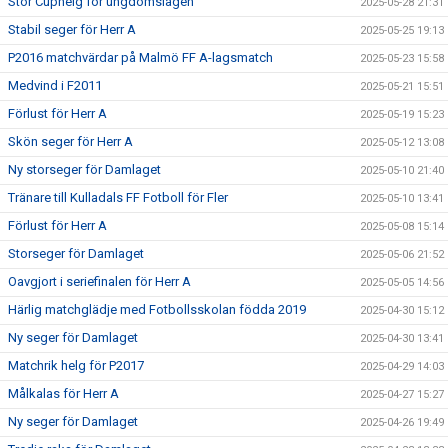
Stor Cuphelg för ungdomslagen
2025-05-28 21:31
Stabil seger för Herr A
2025-05-25 19:13
P2016 matchvärdar på Malmö FF A-lagsmatch
2025-05-23 15:58
Medvind i F2011
2025-05-21 15:51
Förlust för Herr A
2025-05-19 15:23
Skön seger för Herr A
2025-05-12 13:08
Ny storseger för Damlaget
2025-05-10 21:40
Tränare till Kulladals FF Fotboll för Fler
2025-05-10 13:41
Förlust för Herr A
2025-05-08 15:14
Storseger för Damlaget
2025-05-06 21:52
Oavgjort i seriefinalen för Herr A
2025-05-05 14:56
Härlig matchglädje med Fotbollsskolan födda 2019
2025-04-30 15:12
Ny seger för Damlaget
2025-04-30 13:41
Matchrik helg för P2017
2025-04-29 14:03
Målkalas för Herr A
2025-04-27 15:27
Ny seger för Damlaget
2025-04-26 19:49