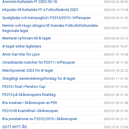
Årsmöte Kulladals FF 2023-03-16
2023-02-22 20:55
Inbjudan till Kulladals FF:s Fotbollsskola 2023
2023-02-19 19:58
Spelglädje och kämpaglöd i F2014/2015 i Viffecupen
2023-02-06 21:30
Nermin och Hugo uttagna till Svenska Fotbollsförbundets
2023-02-03 13:47
Regionala läger
Meriterat nyförvärv till A-laget
2023-02-02 23:13
A-laget söker lagledare
2023-02-01 16:07
Amin Sarr klar för Lyon
2023-01-31 15:58
Utvecklande matcher för P2011 i Viffecupen
2023-01-30 11:36
Matchpremiär 2023 för A-laget
2023-01-18 22:23
Slutgiltigt serieindelningsförslag för A-laget
2023-01-11 21:35
P2010 i final i Peneton Cup
2023-01-07 14:30
P2015 på Skånecupens finaldag
2023-01-06 21:44
Bra insatser i Skånecupen av P09
2023-01-05 21:08
P2010 till kvartsfinal i Skånecupen
2023-01-04 21:09
Bra prestationer av F2012/2013 i Skånecupen
2023-01-02 21:47
GOTT NYTT ÅR
2022-12-31 12:54