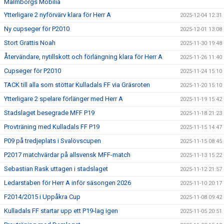
Malmborgs Mobilia
Ytterligare 2 nyförvärv klara för Herr A
2025-12-04 12:31
Ny cupseger för P2010
2025-12-01 13:08
Stort Grattis Noah
2025-11-30 19:48
Återvändare, nytillskott och förlängning klara för Herr A
2025-11-26 11:40
Cupseger för P2010
2025-11-24 15:10
TACK till alla som stöttar Kulladals FF via Gräsroten
2025-11-20 15:10
Ytterligare 2 spelare förlänger med Herr A
2025-11-19 15:42
Stadslaget besegrade MFF P19
2025-11-18 21:23
Provträning med Kulladals FF P19
2025-11-15 14:47
P09 på tredjeplats i Svalövscupen
2025-11-15 08:45
P2017 matchvärdar på allsvensk MFF-match
2025-11-13 15:22
Sebastian Rask uttagen i stadslaget
2025-11-12 21:57
Ledarstaben för Herr A inför säsongen 2026
2025-11-10 20:17
F2014/2015 i Uppåkra Cup
2025-11-08 09:42
Kulladals FF startar upp ett P19-lag igen
2025-11-05 20:51