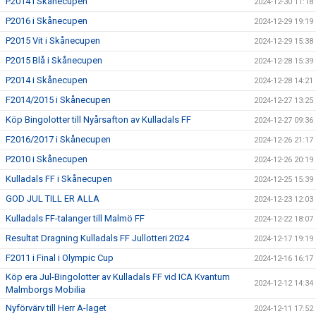
P2014 i Skånecupen
2024-12-30 11:18
P2016 i Skånecupen
2024-12-29 19:19
P2015 Vit i Skånecupen
2024-12-29 15:38
P2015 Blå i Skånecupen
2024-12-28 15:39
P2014 i Skånecupen
2024-12-28 14:21
F2014/2015 i Skånecupen
2024-12-27 13:25
Köp Bingolotter till Nyårsafton av Kulladals FF
2024-12-27 09:36
F2016/2017 i Skånecupen
2024-12-26 21:17
P2010 i Skånecupen
2024-12-26 20:19
Kulladals FF i Skånecupen
2024-12-25 15:39
GOD JUL TILL ER ALLA
2024-12-23 12:03
Kulladals FF-talanger till Malmö FF
2024-12-22 18:07
Resultat Dragning Kulladals FF Jullotteri 2024
2024-12-17 19:19
F2011 i Final i Olympic Cup
2024-12-16 16:17
Köp era Jul-Bingolotter av Kulladals FF vid ICA Kvantum
2024-12-12 14:34
Malmborgs Mobilia
Nyförvärv till Herr A-laget
2024-12-11 17:52