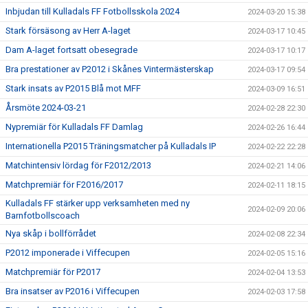
Inbjudan till Kulladals FF Fotbollsskola 2024
2024-03-20 15:38
Stark försäsong av Herr A-laget
2024-03-17 10:45
Dam A-laget fortsatt obesegrade
2024-03-17 10:17
Bra prestationer av P2012 i Skånes Vintermästerskap
2024-03-17 09:54
Stark insats av P2015 Blå mot MFF
2024-03-09 16:51
Årsmöte 2024-03-21
2024-02-28 22:30
Nypremiär för Kulladals FF Damlag
2024-02-26 16:44
Internationella P2015 Träningsmatcher på Kulladals IP
2024-02-22 22:28
Matchintensiv lördag för F2012/2013
2024-02-21 14:06
Matchpremiär för F2016/2017
2024-02-11 18:15
Kulladals FF stärker upp verksamheten med ny
2024-02-09 20:06
Barnfotbollscoach
Nya skåp i bollförrådet
2024-02-08 22:34
P2012 imponerade i Viffecupen
2024-02-05 15:16
Matchpremiär för P2017
2024-02-04 13:53
Bra insatser av P2016 i Viffecupen
2024-02-03 17:58