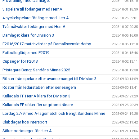
Provträning med Damlaget
2025-11-03 15:10
3 spelare till förlänger med Herr A
2025-10-31 18:39
4 nyckelspelare förlänger med Herr A
2025-10-25 09:01
Två målvakter förlänger med Herr A
2025-10-07 20:35
Damlaget klara för Division 3
2025-10-05 16:00
F2016/2017 matchvärdar på Damallsvenskt derby
2025-10-05 11:10
Fotbollsglädje med P2019
2025-10-04 18:46
Cupseger för P2013
2025-10-02 13:11
Pristagare Bengt Sandéns Minne 2025
2025-10-01 12:38
Röster från spelare efter avancemanget till Division 3
2025-09-30 14:59
Röster från ledarstaben efter seriesegern
2025-09-30 13:41
Kulladals FF Herr A klara för Division 3
2025-09-27 21:29
Kulladals FF söker fler ungdomstränare
2025-09-25 20:39
Lördag 27/9 med A-lagsmatch och Bengt Sandéns Minne
2025-09-24 19:28
Clubdagar hos Intersport
2025-09-22 11:42
Säker bortaseger för Herr A
2025-09-21 11:06