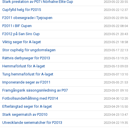
Stark prestation av P07 i Nörhalne Elite Cup
2023-05-22 20:55
Cupfylld helg för P2015
2023-05-22 12:37
F2011 obesegrade i Tjejcupen
2023-05-22 09:56
P2011 i BIF Cupen
2023-05-22 08:04
F2012 på San Siro Cup
2023-05-21 20:43
Viktig seger för A-laget
2023-05-21 18:58
Stor cuphelg för ungdomslagen
2023-05-17 22:13
Rättvis derbyseger för P2013
2023-05-13 19:25
Hemmaförlust för A-laget
2023-05-13 09:03
Tung hemmaförlust för A-laget
2023-05-07 13:10
Imponerande seger av F2011
2023-05-05 21:53
Framgångsrik säsongsinledning av P07
2023-05-01 09:10
Fotbollsunderhållning med P2014
2023-04-30 12:20
Efterlängtad seger för A-laget
2023-04-29 15:50
Stark segermatch av P2010
2023-04-23 13:47
Utvecklande seriematcher för P2013
2023-04-22 19:35