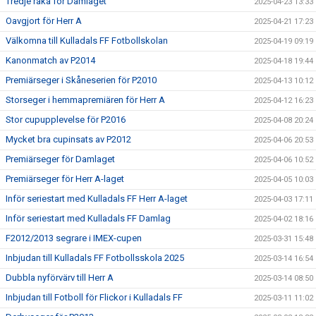
Tredje raka för Damlaget
2025-04-23 13:33
Oavgjort för Herr A
2025-04-21 17:23
Välkomna till Kulladals FF Fotbollskolan
2025-04-19 09:19
Kanonmatch av P2014
2025-04-18 19:44
Premiärseger i Skåneserien för P2010
2025-04-13 10:12
Storseger i hemmapremiären för Herr A
2025-04-12 16:23
Stor cupupplevelse för P2016
2025-04-08 20:24
Mycket bra cupinsats av P2012
2025-04-06 20:53
Premiärseger för Damlaget
2025-04-06 10:52
Premiärseger för Herr A-laget
2025-04-05 10:03
Inför seriestart med Kulladals FF Herr A-laget
2025-04-03 17:11
Inför seriestart med Kulladals FF Damlag
2025-04-02 18:16
F2012/2013 segrare i IMEX-cupen
2025-03-31 15:48
Inbjudan till Kulladals FF Fotbollsskola 2025
2025-03-14 16:54
Dubbla nyförvärv till Herr A
2025-03-14 08:50
Inbjudan till Fotboll för Flickor i Kulladals FF
2025-03-11 11:02