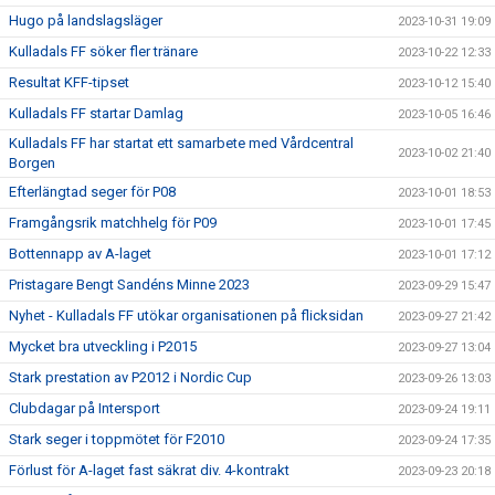
Hugo på landslagsläger
2023-10-31 19:09
Kulladals FF söker fler tränare
2023-10-22 12:33
Resultat KFF-tipset
2023-10-12 15:40
Kulladals FF startar Damlag
2023-10-05 16:46
Kulladals FF har startat ett samarbete med Vårdcentral
2023-10-02 21:40
Borgen
Efterlängtad seger för P08
2023-10-01 18:53
Framgångsrik matchhelg för P09
2023-10-01 17:45
Bottennapp av A-laget
2023-10-01 17:12
Pristagare Bengt Sandéns Minne 2023
2023-09-29 15:47
Nyhet - Kulladals FF utökar organisationen på flicksidan
2023-09-27 21:42
Mycket bra utveckling i P2015
2023-09-27 13:04
Stark prestation av P2012 i Nordic Cup
2023-09-26 13:03
Clubdagar på Intersport
2023-09-24 19:11
Stark seger i toppmötet för F2010
2023-09-24 17:35
Förlust för A-laget fast säkrat div. 4-kontrakt
2023-09-23 20:18