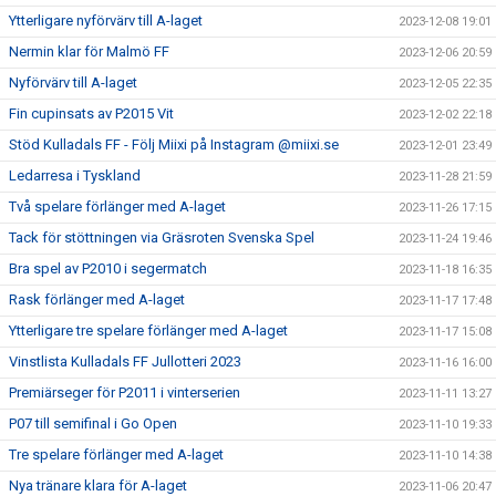
Ytterligare nyförvärv till A-laget
2023-12-08 19:01
Nermin klar för Malmö FF
2023-12-06 20:59
Nyförvärv till A-laget
2023-12-05 22:35
Fin cupinsats av P2015 Vit
2023-12-02 22:18
Stöd Kulladals FF - Följ Miixi på Instagram @miixi.se
2023-12-01 23:49
Ledarresa i Tyskland
2023-11-28 21:59
Två spelare förlänger med A-laget
2023-11-26 17:15
Tack för stöttningen via Gräsroten Svenska Spel
2023-11-24 19:46
Bra spel av P2010 i segermatch
2023-11-18 16:35
Rask förlänger med A-laget
2023-11-17 17:48
Ytterligare tre spelare förlänger med A-laget
2023-11-17 15:08
Vinstlista Kulladals FF Jullotteri 2023
2023-11-16 16:00
Premiärseger för P2011 i vinterserien
2023-11-11 13:27
P07 till semifinal i Go Open
2023-11-10 19:33
Tre spelare förlänger med A-laget
2023-11-10 14:38
Nya tränare klara för A-laget
2023-11-06 20:47