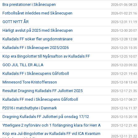
Bra prestationer i Skånecupen
2026-01-06 08:23
Fotbollsåret inleddes med Skånecupen
2026-01-02 21:16
GOTT NYTT ÅR
2025-12-31 11:19
Härligt avslut på 2025 med Skånecupen
2025-12-30 20:07
Kulladals FF söker fler ungdomstränare
2025-12-28 12:08
Kulladals FF i Skånecupen 2025/2026
2025-12-25 15:35
Köp era Bingolotter till Nyårsafton av Kulladals FF
2025-12-25 10:07
GOD JUL TILL ER ALLA
2025-12-23 09:32
Kulladals FF i Skånecupens Gåfotboll
2025-12-21 19:43
Minnesord Tore Kristoffersson
2025-12-18 13:43
Resultat Dragning Kulladals FF Jullotteri 2025
2025-12-17 21:35
Kulladals FF med i Skånecupens Gåfotboll
2025-12-17 08:27
P2016 i matchutbyte i Danmark
2025-12-16 11:37
Dragning Kulladals FF Jullotteri på onsdag 17/12
2025-12-15 20:18
Ytterligare 2 nyförvärv och 1 förlängning klara för Herr A
2025-12-12 21:40
Köp era Jul-Bingolotter av Kulladals FF vid ICA Kvantum
2025-12-11 21:22