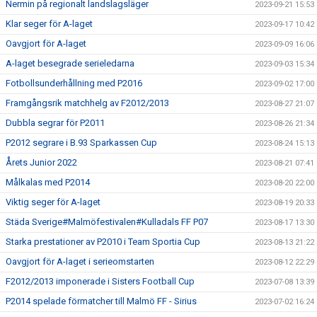
Nermin på regionalt landslagsläger
2023-09-21 15:53
Klar seger för A-laget
2023-09-17 10:42
Oavgjort för A-laget
2023-09-09 16:06
A-laget besegrade serieledarna
2023-09-03 15:34
Fotbollsunderhållning med P2016
2023-09-02 17:00
Framgångsrik matchhelg av F2012/2013
2023-08-27 21:07
Dubbla segrar för P2011
2023-08-26 21:34
P2012 segrare i B.93 Sparkassen Cup
2023-08-24 15:13
Årets Junior 2022
2023-08-21 07:41
Målkalas med P2014
2023-08-20 22:00
Viktig seger för A-laget
2023-08-19 20:33
Städa Sverige#Malmöfestivalen#Kulladals FF P07
2023-08-17 13:30
Starka prestationer av P2010 i Team Sportia Cup
2023-08-13 21:22
Oavgjort för A-laget i serieomstarten
2023-08-12 22:29
F2012/2013 imponerade i Sisters Football Cup
2023-07-08 13:39
P2014 spelade förmatcher till Malmö FF - Sirius
2023-07-02 16:24