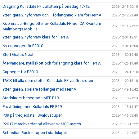
Dragning Kulladals FF Jullotteri på onsdag 17/12
2025-12-15 20:18
Ytterligare 2 nyförvärv och 1 förlängning klara för Herr A
2025-12-12 21:40
Köp era Jul-Bingolotter av Kulladals FF vid ICA Kvantum
2025-12-11 21:22
Malmborgs Mobilia
Ytterligare 2 nyförvärv klara för Herr A
2025-12-04 12:31
Ny cupseger för P2010
2025-12-01 13:08
Stort Grattis Noah
2025-11-30 19:48
Återvändare, nytillskott och förlängning klara för Herr A
2025-11-26 11:40
Cupseger för P2010
2025-11-24 15:10
TACK till alla som stöttar Kulladals FF via Gräsroten
2025-11-20 15:10
Ytterligare 2 spelare förlänger med Herr A
2025-11-19 15:42
Stadslaget besegrade MFF P19
2025-11-18 21:23
Provträning med Kulladals FF P19
2025-11-15 14:47
P09 på tredjeplats i Svalövscupen
2025-11-15 08:45
P2017 matchvärdar på allsvensk MFF-match
2025-11-13 15:22
Sebastian Rask uttagen i stadslaget
2025-11-12 21:57