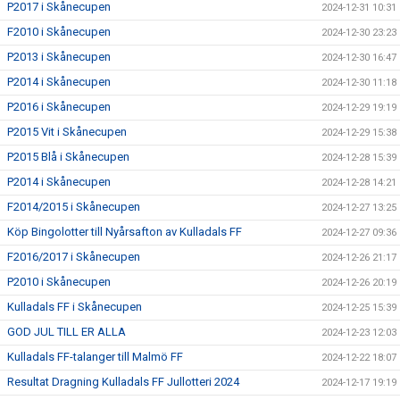
P2017 i Skånecupen
2024-12-31 10:31
F2010 i Skånecupen
2024-12-30 23:23
P2013 i Skånecupen
2024-12-30 16:47
P2014 i Skånecupen
2024-12-30 11:18
P2016 i Skånecupen
2024-12-29 19:19
P2015 Vit i Skånecupen
2024-12-29 15:38
P2015 Blå i Skånecupen
2024-12-28 15:39
P2014 i Skånecupen
2024-12-28 14:21
F2014/2015 i Skånecupen
2024-12-27 13:25
Köp Bingolotter till Nyårsafton av Kulladals FF
2024-12-27 09:36
F2016/2017 i Skånecupen
2024-12-26 21:17
P2010 i Skånecupen
2024-12-26 20:19
Kulladals FF i Skånecupen
2024-12-25 15:39
GOD JUL TILL ER ALLA
2024-12-23 12:03
Kulladals FF-talanger till Malmö FF
2024-12-22 18:07
Resultat Dragning Kulladals FF Jullotteri 2024
2024-12-17 19:19