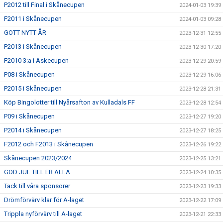
P2012 till Final i Skånecupen
2024-01-03 19:39
F2011 i Skånecupen
2024-01-03 09:28
GOTT NYTT ÅR
2023-12-31 12:55
P2013 i Skånecupen
2023-12-30 17:20
F2010 3:a i Askecupen
2023-12-29 20:59
P08 i Skånecupen
2023-12-29 16:06
P2015 i Skånecupen
2023-12-28 21:31
Köp Bingolotter till Nyårsafton av Kulladals FF
2023-12-28 12:54
P09 i Skånecupen
2023-12-27 19:20
P2014 i Skånecupen
2023-12-27 18:25
F2012 och F2013 i Skånecupen
2023-12-26 19:22
Skånecupen 2023/2024
2023-12-25 13:21
GOD JUL TILL ER ALLA
2023-12-24 10:35
Tack till våra sponsorer
2023-12-23 19:33
Drömförvärv klar för A-laget
2023-12-22 17:09
Trippla nyförvärv till A-laget
2023-12-21 22:33