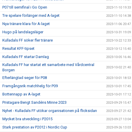
P07 till semifinal i Go Open
2023-11-10 19:33
Tre spelare förlänger med A-laget
2023-11-10 14:38
Nya tränare klara för A-laget
2023-11-06 20:47
Hugo på landslagsläger
2023-10-31 19:09
Kulladals FF söker fler tränare
2023-10-22 12:33
Resultat KFF-tipset
2023-10-12 15:40
Kulladals FF startar Damlag
2023-10-05 16:46
Kulladals FF har startat ett samarbete med Vårdcentral
2023-10-02 21:40
Borgen
Efterlängtad seger för P08
2023-10-01 18:53
Framgångsrik matchhelg för P09
2023-10-01 17:45
Bottennapp av A-laget
2023-10-01 17:12
Pristagare Bengt Sandéns Minne 2023
2023-09-29 15:47
Nyhet - Kulladals FF utökar organisationen på flicksidan
2023-09-27 21:42
Mycket bra utveckling i P2015
2023-09-27 13:04
Stark prestation av P2012 i Nordic Cup
2023-09-26 13:03