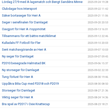
Lördag 27/9 med A-lagsmatch och Bengt Sandéns Minne
2025-09-24 19:28
Clubdagar hos Intersport
2025-09-22 11:42
Säker bortaseger för Herr A
2025-09-21 11:06
Seger i seriefinalen för Damlaget
2025-09-20 20:53
Oavgjort för Herr A i toppmötet
2025-09-13 16:01
Tillsammans för ett bättre matchklimat
2025-09-12 22:46
Kulladals FF Fotboll för Fler
2025-09-10 20:03
Sent matchavgörande av Herr A
2025-09-07 10:03
Ny seger för Damlaget
2025-09-07 09:45
P2010 besegrade Halmstad BK
2025-09-06 15:37
Ny storseger för Damlaget
2025-09-02 22:33
Tung förlust för Herr A
2025-08-30 19:46
Uppåkra Bilia Cup med P2018 och P2019
2025-08-30 08:50
Storseger för Damlaget
2025-08-27 21:36
Viktig seger för Herr A
2025-08-24 14:36
Bra spel av P2017 i Oxie Knattecup
2025-08-23 18:21