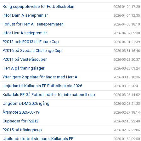
Rolig cupupplevelse för Fotbollsskolan
2026-04-04 17:20
Inför Dam A seriepremiär
2026-04-04 12:35
Förlust för Herr A i seriepremiären
2026-04-03 18:19
Inför Herr A seriepremiär
2026-04-02 09:38
P2012 och P2013 till Future Cup
2026-04-01 21:39
P2016 på Svedala Challenge Cup
2026-03-31 16:46
P2011 på Västeråscupen
2026-03-23 20:37
Herr A på träningsläger
2026-03-20 09:24
Ytterligare 2 spelare förlänger med Herr A
2026-03-13 18:36
Inbjudan till Kulladals FF Fotbollsskola 2026
2026-03-05 20:41
Kulladals FF Gå Fotboll-träff inför internationell cup
2026-03-05 14:02
Ungdoms-DM 2026 igång
2026-02-28 21:33
Årsmöte 2026-03-19
2026-02-27 18:14
Cupseger för P2012
2026-02-10 22:40
P2015 på träningscup
2026-02-02 22:06
Utbildade fotbollstränare i Kulladals FF
2026-01-30 09:50