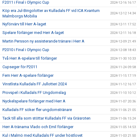
F2011 i Final i Olympic Cup
2024-12-16 16:17
Köp era Jul-Bingolotter av Kulladals FF vid ICA Kvantum
2024-12-12 14:34
Malmborgs Mobilia
Nyförvärv till Herr A-laget
2024-12-11 17:52
Spelare förlänger med Herr A-laget
2024-12-11 16:18
Martin Persson ny assisterande tränare i Herr A
2024-12-09 21:49
P2010 i Final i Olympic Cup
2024-12-08 18:43
Två Herr A-spelare till förlänger
2024-11-30 10:33
Cupseger för P2011
2024-11-24 09:58
Fem Herr A-spelare förlänger
2024-11-15 17:19
Vinstlista Kulladals FF Jullotteri 2024
2024-11-12 16:17
Provspel i Kulladals FF Ungdomslag
2024-11-10 10:12
Nyckelspelare förlänger med Herr A
2024-11-07 20:36
Kulladals FF söker fler ungdomstränare
2024-11-06 21:05
Tack till alla som stöttar Kulladals FF via Gräsroten
2024-11-06 15:24
Herr A-tränarna Vlado och Emil förlänger
2024-11-05 14:53
Kul i Malmö med Kulladals FF under höstlovet
2024-11-03 21:50