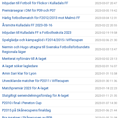
Inbjudan till Fotboll för Flickor i Kulladals FF
2023-03-07 20:47
Premiärsegrar i DM för P09 och P07
2023-03-05 19:42
Härlig fotbollsmatch för F2012/2013 mot Malmö FF
2023-03-04 12:31
Årsmöte Kulladals FF 2023-03-16
2023-02-22 20:55
Inbjudan till Kulladals FF:s Fotbollsskola 2023
2023-02-19 19:58
Spelglädje och kämpaglöd i F2014/2015 i Viffecupen
2023-02-06 21:30
Nermin och Hugo uttagna till Svenska Fotbollsförbundets
2023-02-03 13:47
Regionala läger
Meriterat nyförvärv till A-laget
2023-02-02 23:13
A-laget söker lagledare
2023-02-01 16:07
Amin Sarr klar för Lyon
2023-01-31 15:58
Utvecklande matcher för P2011 i Viffecupen
2023-01-30 11:36
Matchpremiär 2023 för A-laget
2023-01-18 22:23
Slutgiltigt serieindelningsförslag för A-laget
2023-01-11 21:35
P2010 i final i Peneton Cup
2023-01-07 14:30
P2015 på Skånecupens finaldag
2023-01-06 21:44
Bra insatser i Skånecupen av P09
2023-01-05 21:08