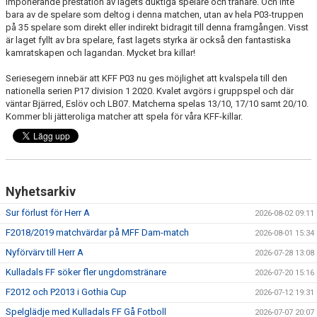
imponerande prestation av lagets duktiga spelare och tränare. Och inte
bara av de spelare som deltog i denna matchen, utan av hela P03-truppen
på 35 spelare som direkt eller indirekt bidragit till denna framgången. Visst
PROFILKLÄDER
är laget fyllt av bra spelare, fast lagets styrka är också den fantastiska
kamratskapen och lagandan. Mycket bra killar!
KFF FACEBOOK
Seriesegern innebär att KFF P03 nu ges möjlighet att kvalspela till den
KFF INSTAGRAM
nationella serien P17 division 1 2020. Kvalet avgörs i gruppspel och där
väntar Bjärred, Eslöv och LB07. Matcherna spelas 13/10, 17/10 samt 20/10.
Kommer bli jätteroliga matcher att spela för våra KFF-killar.
MEDLEM INTRESSEANMÄLAN
Nyhetsarkiv
Sur förlust för Herr A
2026-08-02 09:11
F2018/2019 matchvärdar på MFF Dam-match
2026-08-01 15:34
Nyförvärv till Herr A
2026-07-28 13:08
Kulladals FF söker fler ungdomstränare
2026-07-20 15:16
F2012 och P2013 i Gothia Cup
2026-07-12 19:31
Spelglädje med Kulladals FF Gå Fotboll
2026-07-07 20:07