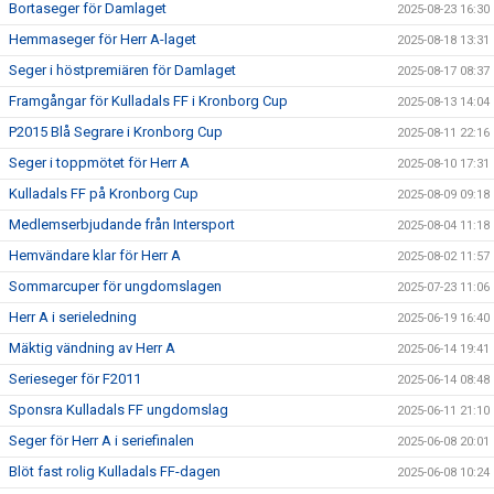
Bortaseger för Damlaget
2025-08-23 16:30
Hemmaseger för Herr A-laget
2025-08-18 13:31
Seger i höstpremiären för Damlaget
2025-08-17 08:37
Framgångar för Kulladals FF i Kronborg Cup
2025-08-13 14:04
P2015 Blå Segrare i Kronborg Cup
2025-08-11 22:16
Seger i toppmötet för Herr A
2025-08-10 17:31
Kulladals FF på Kronborg Cup
2025-08-09 09:18
Medlemserbjudande från Intersport
2025-08-04 11:18
Hemvändare klar för Herr A
2025-08-02 11:57
Sommarcuper för ungdomslagen
2025-07-23 11:06
Herr A i serieledning
2025-06-19 16:40
Mäktig vändning av Herr A
2025-06-14 19:41
Serieseger för F2011
2025-06-14 08:48
Sponsra Kulladals FF ungdomslag
2025-06-11 21:10
Seger för Herr A i seriefinalen
2025-06-08 20:01
Blöt fast rolig Kulladals FF-dagen
2025-06-08 10:24