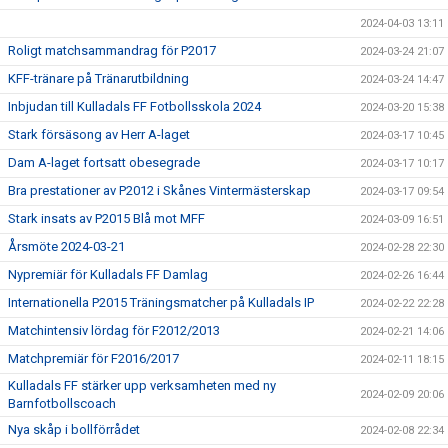
2024-04-03 13:11
Roligt matchsammandrag för P2017
2024-03-24 21:07
KFF-tränare på Tränarutbildning
2024-03-24 14:47
Inbjudan till Kulladals FF Fotbollsskola 2024
2024-03-20 15:38
Stark försäsong av Herr A-laget
2024-03-17 10:45
Dam A-laget fortsatt obesegrade
2024-03-17 10:17
Bra prestationer av P2012 i Skånes Vintermästerskap
2024-03-17 09:54
Stark insats av P2015 Blå mot MFF
2024-03-09 16:51
Årsmöte 2024-03-21
2024-02-28 22:30
Nypremiär för Kulladals FF Damlag
2024-02-26 16:44
Internationella P2015 Träningsmatcher på Kulladals IP
2024-02-22 22:28
Matchintensiv lördag för F2012/2013
2024-02-21 14:06
Matchpremiär för F2016/2017
2024-02-11 18:15
Kulladals FF stärker upp verksamheten med ny
2024-02-09 20:06
Barnfotbollscoach
Nya skåp i bollförrådet
2024-02-08 22:34