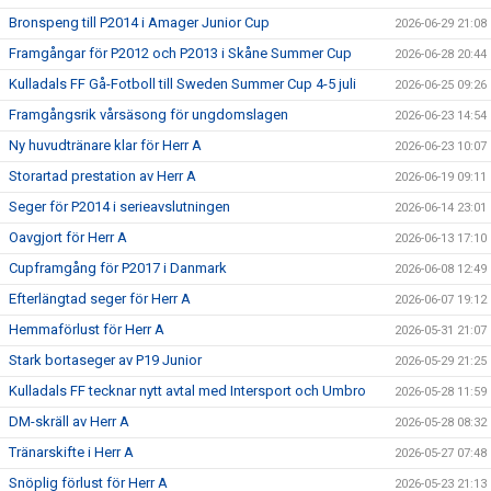
Bronspeng till P2014 i Amager Junior Cup
2026-06-29 21:08
Framgångar för P2012 och P2013 i Skåne Summer Cup
2026-06-28 20:44
Kulladals FF Gå-Fotboll till Sweden Summer Cup 4-5 juli
2026-06-25 09:26
Framgångsrik vårsäsong för ungdomslagen
2026-06-23 14:54
Ny huvudtränare klar för Herr A
2026-06-23 10:07
Storartad prestation av Herr A
2026-06-19 09:11
Seger för P2014 i serieavslutningen
2026-06-14 23:01
Oavgjort för Herr A
2026-06-13 17:10
Cupframgång för P2017 i Danmark
2026-06-08 12:49
Efterlängtad seger för Herr A
2026-06-07 19:12
Hemmaförlust för Herr A
2026-05-31 21:07
Stark bortaseger av P19 Junior
2026-05-29 21:25
Kulladals FF tecknar nytt avtal med Intersport och Umbro
2026-05-28 11:59
DM-skräll av Herr A
2026-05-28 08:32
Tränarskifte i Herr A
2026-05-27 07:48
Snöplig förlust för Herr A
2026-05-23 21:13