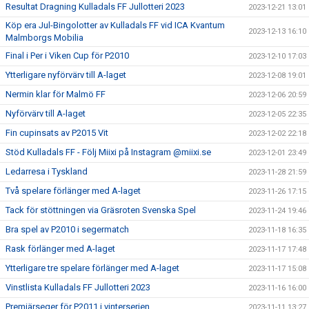
Resultat Dragning Kulladals FF Jullotteri 2023
2023-12-21 13:01
Köp era Jul-Bingolotter av Kulladals FF vid ICA Kvantum
2023-12-13 16:10
Malmborgs Mobilia
Final i Per i Viken Cup för P2010
2023-12-10 17:03
Ytterligare nyförvärv till A-laget
2023-12-08 19:01
Nermin klar för Malmö FF
2023-12-06 20:59
Nyförvärv till A-laget
2023-12-05 22:35
Fin cupinsats av P2015 Vit
2023-12-02 22:18
Stöd Kulladals FF - Följ Miixi på Instagram @miixi.se
2023-12-01 23:49
Ledarresa i Tyskland
2023-11-28 21:59
Två spelare förlänger med A-laget
2023-11-26 17:15
Tack för stöttningen via Gräsroten Svenska Spel
2023-11-24 19:46
Bra spel av P2010 i segermatch
2023-11-18 16:35
Rask förlänger med A-laget
2023-11-17 17:48
Ytterligare tre spelare förlänger med A-laget
2023-11-17 15:08
Vinstlista Kulladals FF Jullotteri 2023
2023-11-16 16:00
Premiärseger för P2011 i vinterserien
2023-11-11 13:27