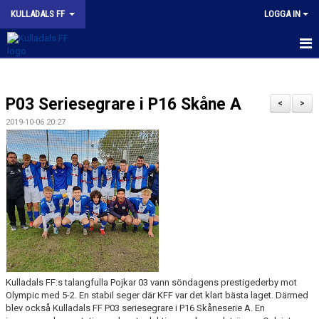
KULLADALS FF
LOGGA IN
HEM
P03 Seriesegrare i P16 Skåne A
OM KLUBBEN
<
>
2019-10-06 20:27
NYHETER
KONTAKT
INFORMATION MED POLICY
DOKUMENT
BILDGALLERI
Kulladals FF:s talangfulla Pojkar 03 vann söndagens prestigederby mot
MATCHER
Olympic med 5-2. En stabil seger där KFF var det klart bästa laget. Därmed
blev också Kulladals FF P03 seriesegrare i P16 Skåneserie A. En
INBETALNING