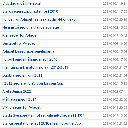
Clubdagar på Intersport
2023-09-24 19:11
Stark seger i toppmötet för F2010
2023-09-24 17:35
Förlust för A-laget fast säkrat div. 4-kontrakt
2023-09-23 20:18
Nermin på regionalt landslagsläger
2023-09-21 15:53
Klar seger för A-laget
2023-09-17 10:42
Oavgjort för A-laget
2023-09-09 16:06
A-laget besegrade serieledarna
2023-09-03 15:34
Fotbollsunderhållning med P2016
2023-09-02 17:00
Framgångsrik matchhelg av F2012/2013
2023-08-27 21:07
Dubbla segrar för P2011
2023-08-26 21:34
P2012 segrare i B.93 Sparkassen Cup
2023-08-24 15:13
Årets Junior 2022
2023-08-21 07:41
Målkalas med P2014
2023-08-20 22:00
Viktig seger för A-laget
2023-08-19 20:33
Städa Sverige#Malmöfestivalen#Kulladals FF P07
2023-08-17 13:30
Starka prestationer av P2010 i Team Sportia Cup
2023-08-13 21:22