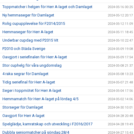
Toppmatcher i helgen för Herr A-laget och Damlaget
2024-05-16 00:25
Ny hemmaseger för Damlaget
2024-05-12 20:17
Rolig cupupplevelse för F2014/2015
2024-05-12 11:09
Hemmaseger för Herr A-laget
2024-05-11 18:45
Underbar cupdag med P2015 Vit
2024-05-10 22:47
P2010 och Städa Sverige
2024-05-09 19:08
Oavgjort i seriefinalen för Herr A-laget
2024-05-09 17:54
Stor cuphelg för våra ungdomslag
2024-05-08 21:37
4 raka segrar för Damlaget
2024-05-08 13:23
Tidig seriefinal för Herr A-laget
2024-05-07 21:48
Seger i toppmötet för Herr A-laget
2024-05-04 17:56
Hemmamatch för Herr A-laget på lördag 4/5
2024-05-02 14:06
Storseger för Damlaget
2024-04-30 10:01
Oavgjort för Herr A-laget
2024-04-28 20:48
Spelglädje, kamratskap och utveckling i F2016/2017
2024-04-28 19:49
Dubbla seniormatcher på söndag 28/4
2024-04-27 15:43