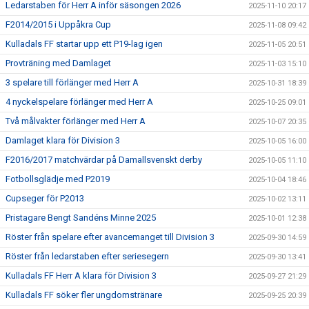
Ledarstaben för Herr A inför säsongen 2026
2025-11-10 20:17
F2014/2015 i Uppåkra Cup
2025-11-08 09:42
Kulladals FF startar upp ett P19-lag igen
2025-11-05 20:51
Provträning med Damlaget
2025-11-03 15:10
3 spelare till förlänger med Herr A
2025-10-31 18:39
4 nyckelspelare förlänger med Herr A
2025-10-25 09:01
Två målvakter förlänger med Herr A
2025-10-07 20:35
Damlaget klara för Division 3
2025-10-05 16:00
F2016/2017 matchvärdar på Damallsvenskt derby
2025-10-05 11:10
Fotbollsglädje med P2019
2025-10-04 18:46
Cupseger för P2013
2025-10-02 13:11
Pristagare Bengt Sandéns Minne 2025
2025-10-01 12:38
Röster från spelare efter avancemanget till Division 3
2025-09-30 14:59
Röster från ledarstaben efter seriesegern
2025-09-30 13:41
Kulladals FF Herr A klara för Division 3
2025-09-27 21:29
Kulladals FF söker fler ungdomstränare
2025-09-25 20:39