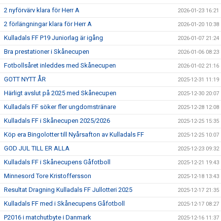
2 nyförvärv klara för Herr A
2026-01-23 16:21
2 förlängningar klara för Herr A
2026-01-20 10:38
Kulladals FF P19 Juniorlag är igång
2026-01-07 21:24
Bra prestationer i Skånecupen
2026-01-06 08:23
Fotbollsåret inleddes med Skånecupen
2026-01-02 21:16
GOTT NYTT ÅR
2025-12-31 11:19
Härligt avslut på 2025 med Skånecupen
2025-12-30 20:07
Kulladals FF söker fler ungdomstränare
2025-12-28 12:08
Kulladals FF i Skånecupen 2025/2026
2025-12-25 15:35
Köp era Bingolotter till Nyårsafton av Kulladals FF
2025-12-25 10:07
GOD JUL TILL ER ALLA
2025-12-23 09:32
Kulladals FF i Skånecupens Gåfotboll
2025-12-21 19:43
Minnesord Tore Kristoffersson
2025-12-18 13:43
Resultat Dragning Kulladals FF Jullotteri 2025
2025-12-17 21:35
Kulladals FF med i Skånecupens Gåfotboll
2025-12-17 08:27
P2016 i matchutbyte i Danmark
2025-12-16 11:37