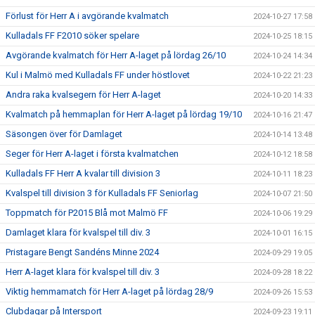
Förlust för Herr A i avgörande kvalmatch
2024-10-27 17:58
Kulladals FF F2010 söker spelare
2024-10-25 18:15
Avgörande kvalmatch för Herr A-laget på lördag 26/10
2024-10-24 14:34
Kul i Malmö med Kulladals FF under höstlovet
2024-10-22 21:23
Andra raka kvalsegern för Herr A-laget
2024-10-20 14:33
Kvalmatch på hemmaplan för Herr A-laget på lördag 19/10
2024-10-16 21:47
Säsongen över för Damlaget
2024-10-14 13:48
Seger för Herr A-laget i första kvalmatchen
2024-10-12 18:58
Kulladals FF Herr A kvalar till division 3
2024-10-11 18:23
Kvalspel till division 3 för Kulladals FF Seniorlag
2024-10-07 21:50
Toppmatch för P2015 Blå mot Malmö FF
2024-10-06 19:29
Damlaget klara för kvalspel till div. 3
2024-10-01 16:15
Pristagare Bengt Sandéns Minne 2024
2024-09-29 19:05
Herr A-laget klara för kvalspel till div. 3
2024-09-28 18:22
Viktig hemmamatch för Herr A-laget på lördag 28/9
2024-09-26 15:53
Clubdagar på Intersport
2024-09-23 19:11