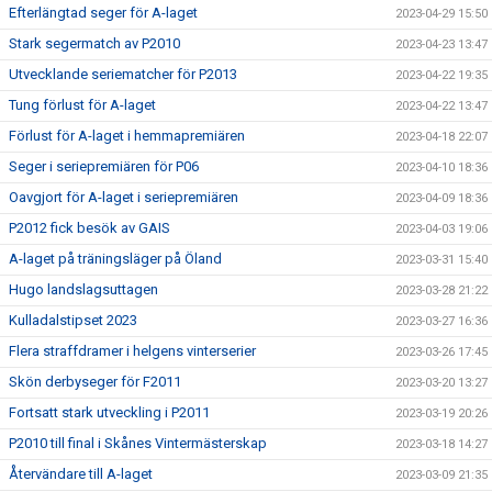
Efterlängtad seger för A-laget
2023-04-29 15:50
Stark segermatch av P2010
2023-04-23 13:47
Utvecklande seriematcher för P2013
2023-04-22 19:35
Tung förlust för A-laget
2023-04-22 13:47
Förlust för A-laget i hemmapremiären
2023-04-18 22:07
Seger i seriepremiären för P06
2023-04-10 18:36
Oavgjort för A-laget i seriepremiären
2023-04-09 18:36
P2012 fick besök av GAIS
2023-04-03 19:06
A-laget på träningsläger på Öland
2023-03-31 15:40
Hugo landslagsuttagen
2023-03-28 21:22
Kulladalstipset 2023
2023-03-27 16:36
Flera straffdramer i helgens vinterserier
2023-03-26 17:45
Skön derbyseger för F2011
2023-03-20 13:27
Fortsatt stark utveckling i P2011
2023-03-19 20:26
P2010 till final i Skånes Vintermästerskap
2023-03-18 14:27
Återvändare till A-laget
2023-03-09 21:35