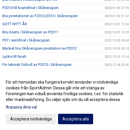
P2010 till kvartsfinal i Skånecupen
2023-01-04 21:09
Bra prestationer av F2012/2013 i Skånecupen
2023-01-02 21:47
GOTT NYTT ÅR
2022-12-31 12:54
Bra insats i Skånecupen av P2011
2022-12-31 10:59
P07 i semifinal i Skånecupen
2022-12-30 20:49
Mycket bra Skånecupen-prestation av P2012
2022-12-29 20:13
Lycka till Noah
2022-12-29 13:14
Fin teknisk fotboll av P2013 i Skånecupen
2022-12-28 20:06
Spänning och underhållning med P2014 i Skånecupen
2022-12-27 21:11
Köp Bingolotter till Nyårsafton av Kulladals FF
2022-12-26 21:49
För att hemsidan ska fungera korrekt använder vi nödvändiga
cookies från SportAdmin. Dessa går inte att stänga av.
Bra insats i Skånecupen av P2015
2022-12-26 21:30
Föreningen kan också använda frivilliga cookies, t.ex. för statistik
GOD JUL TILL ER ALLA
2022-12-23 20:23
eller marknadsföring. Du väljer själv om du vill acceptera dessa.
Resultat Dragning Kulladals FF Jullotteri 2022
2022-12-21 13:30
Anpassa dina val
P2010 avslutade säsongen med beachvolleyboll
2022-12-17 21:21
Acceptera nödvändiga
Acceptera alla
Köp era Jul-Bingolotter av Kulladals FF vid ICA Kvantum
2022-12-11 11:50
Malmborgs Mobilia