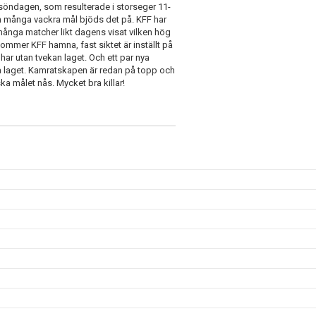
 söndagen, som resulterade i storseger 11-
ch många vackra mål bjöds det på. KFF har
 många matcher likt dagens visat vilken hög
kommer KFF hamna, fast siktet är inställt på
har utan tvekan laget. Och ett par nya
ka laget. Kamratskapen är redan på topp och
a målet nås. Mycket bra killar!