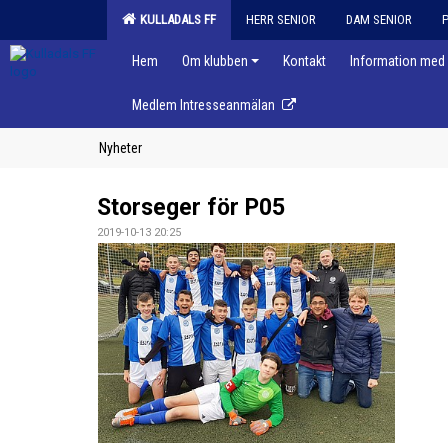
KULLADALS FF
HERR SENIOR
DAM SENIOR
Hem
Om klubben
Kontakt
Information med 
Medlem Intresseanmälan
Nyheter
Storseger för P05
2019-10-13 20:25