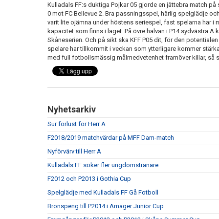
Kulladals FF:s duktiga Pojkar 05 gjorde en jättebra match på
0 mot FC Bellevue 2. Bra passningsspel, härlig spelglädje o
varit lite ojämna under höstens seriespel, fast spelarna har i
kapacitet som finns i laget. På övre halvan i P14 sydvästra A 
Skåneserien. Och på sikt ska KFF P05 dit, för den potentialen 
spelare har tillkommit i veckan som ytterligare kommer stär
med full fotbollsmässig målmedvetenhet framöver killar, så sk
Nyhetsarkiv
Sur förlust för Herr A
F2018/2019 matchvärdar på MFF Dam-match
Nyförvärv till Herr A
Kulladals FF söker fler ungdomstränare
F2012 och P2013 i Gothia Cup
Spelglädje med Kulladals FF Gå Fotboll
Bronspeng till P2014 i Amager Junior Cup