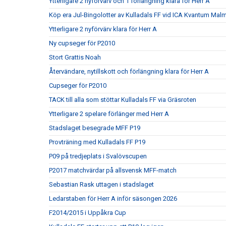
Ytterligare 2 nyförvärv och 1 förlängning klara för Herr A
Köp era Jul-Bingolotter av Kulladals FF vid ICA Kvantum Mal
Ytterligare 2 nyförvärv klara för Herr A
Ny cupseger för P2010
Stort Grattis Noah
Återvändare, nytillskott och förlängning klara för Herr A
Cupseger för P2010
TACK till alla som stöttar Kulladals FF via Gräsroten
Ytterligare 2 spelare förlänger med Herr A
Stadslaget besegrade MFF P19
Provträning med Kulladals FF P19
P09 på tredjeplats i Svalövscupen
P2017 matchvärdar på allsvensk MFF-match
Sebastian Rask uttagen i stadslaget
Ledarstaben för Herr A inför säsongen 2026
F2014/2015 i Uppåkra Cup