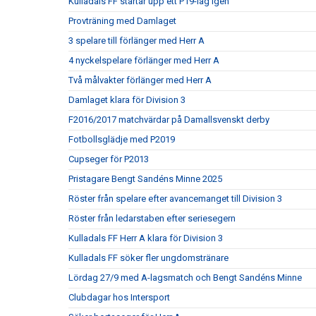
Kulladals FF startar upp ett P19-lag igen
Provträning med Damlaget
3 spelare till förlänger med Herr A
4 nyckelspelare förlänger med Herr A
Två målvakter förlänger med Herr A
Damlaget klara för Division 3
F2016/2017 matchvärdar på Damallsvenskt derby
Fotbollsglädje med P2019
Cupseger för P2013
Pristagare Bengt Sandéns Minne 2025
Röster från spelare efter avancemanget till Division 3
Röster från ledarstaben efter seriesegern
Kulladals FF Herr A klara för Division 3
Kulladals FF söker fler ungdomstränare
Lördag 27/9 med A-lagsmatch och Bengt Sandéns Minne
Clubdagar hos Intersport