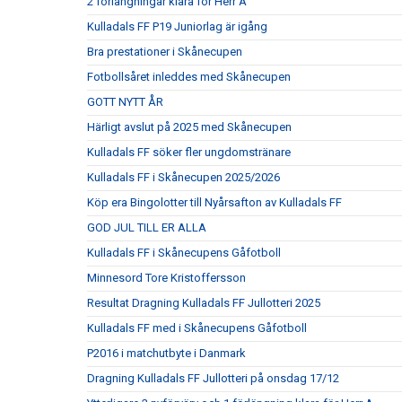
2 förlängningar klara för Herr A
Kulladals FF P19 Juniorlag är igång
Bra prestationer i Skånecupen
Fotbollsåret inleddes med Skånecupen
GOTT NYTT ÅR
Härligt avslut på 2025 med Skånecupen
Kulladals FF söker fler ungdomstränare
Kulladals FF i Skånecupen 2025/2026
Köp era Bingolotter till Nyårsafton av Kulladals FF
GOD JUL TILL ER ALLA
Kulladals FF i Skånecupens Gåfotboll
Minnesord Tore Kristoffersson
Resultat Dragning Kulladals FF Jullotteri 2025
Kulladals FF med i Skånecupens Gåfotboll
P2016 i matchutbyte i Danmark
Dragning Kulladals FF Jullotteri på onsdag 17/12