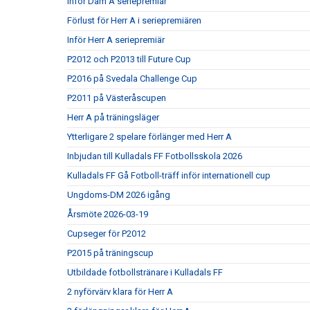
Inför Dam A seriepremiär
Förlust för Herr A i seriepremiären
Inför Herr A seriepremiär
P2012 och P2013 till Future Cup
P2016 på Svedala Challenge Cup
P2011 på Västeråscupen
Herr A på träningsläger
Ytterligare 2 spelare förlänger med Herr A
Inbjudan till Kulladals FF Fotbollsskola 2026
Kulladals FF Gå Fotboll-träff inför internationell cup
Ungdoms-DM 2026 igång
Årsmöte 2026-03-19
Cupseger för P2012
P2015 på träningscup
Utbildade fotbollstränare i Kulladals FF
2 nyförvärv klara för Herr A