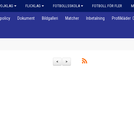
POJKLAG
FLICKLAG
FOTBOLLSSKOLA
FOTBOLL FÖR FLER
M
policy
Dokument
Bildgalleri
Matcher
Inbetalning
Profilkläder
<
>