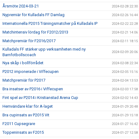
Årsmöte 2024-03-21
2024-02-28 22:30
Nypremiär för Kulladals FF Damlag
2024-02-26 16:44
Internationella P2015 Träningsmatcher på Kulladals IP
2024-02-22 22:28
Matchintensiv lördag för F2012/2013
2024-02-21 14:06
Matchpremiär för F2016/2017
2024-02-11 18:15
Kulladals FF stärker upp verksamheten med ny
2024-02-09 20:06
Barnfotbollscoach
Nya skåp i bollförrådet
2024-02-08 22:34
P2012 imponerade i Viffecupen
2024-02-05 15:16
Matchpremiär för P2017
2024-02-04 13:53
Bra insatser av P2016 i Viffecupen
2024-02-03 17:58
Fint spel av P2014 i Kristianstad Arena Cup
2024-02-02 14:43
Hemvändare klar för A-laget
2024-01-29 20:48
Bra cupinsats av P2015 Vit
2024-01-29 15:18
F2011 Cupsegrare
2024-01-27 16:42
Toppeninsats av F2015
2024-01-27 12:58