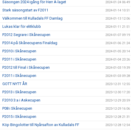
Säsongen 2024 igång för Herr A-laget
2024-01-24 06:49
Stark säsongstart av F2011
2024-01-14 10:51
Välkommen till Kulladals FF Damlag
2024-01-13 12:06
Lukas klar för elitklubb
2024-01-11 21:51
P2012 Segrare i Skånecupen
2024-01-07 09:19
P2014 på Skånecupens Finaldag
2024-01-06 21:24
P2010 i Skånecupen
2024-01-05 20:14
P2011 i Skånecupen
2024-01-04 23:26
P2012 till Final i Skånecupen
2024-01-03 19:39
F2011 i Skånecupen
2024-01-03 09:28
GOTT NYTT ÅR
2023-12-31 12:55
P2013 i Skånecupen
2023-12-30 17:20
F2010 3:a i Askecupen
2023-12-29 20:59
P08 i Skånecupen
2023-12-29 16:06
P2015 i Skånecupen
2023-12-28 21:31
Köp Bingolotter till Nyårsafton av Kulladals FF
2023-12-28 12:54