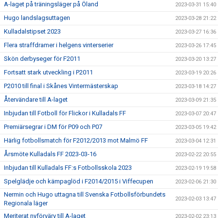
A-laget på träningsläger på Öland
2023-03-31 15:40
Hugo landslagsuttagen
2023-03-28 21:22
Kulladalstipset 2023
2023-03-27 16:36
Flera straffdramer i helgens vinterserier
2023-03-26 17:45
Skön derbyseger för F2011
2023-03-20 13:27
Fortsatt stark utveckling i P2011
2023-03-19 20:26
P2010 till final i Skånes Vintermästerskap
2023-03-18 14:27
Återvändare till A-laget
2023-03-09 21:35
Inbjudan till Fotboll för Flickor i Kulladals FF
2023-03-07 20:47
Premiärsegrar i DM för P09 och P07
2023-03-05 19:42
Härlig fotbollsmatch för F2012/2013 mot Malmö FF
2023-03-04 12:31
Årsmöte Kulladals FF 2023-03-16
2023-02-22 20:55
Inbjudan till Kulladals FF:s Fotbollsskola 2023
2023-02-19 19:58
Spelglädje och kämpaglöd i F2014/2015 i Viffecupen
2023-02-06 21:30
Nermin och Hugo uttagna till Svenska Fotbollsförbundets
2023-02-03 13:47
Regionala läger
Meriterat nyförvärv till A-laget
2023-02-02 23:13