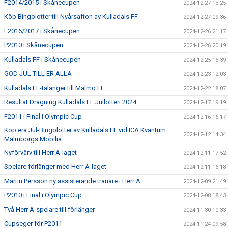
F2014/2015 i Skånecupen
2024-12-27 13:25
Köp Bingolotter till Nyårsafton av Kulladals FF
2024-12-27 09:36
F2016/2017 i Skånecupen
2024-12-26 21:17
P2010 i Skånecupen
2024-12-26 20:19
Kulladals FF i Skånecupen
2024-12-25 15:39
GOD JUL TILL ER ALLA
2024-12-23 12:03
Kulladals FF-talanger till Malmö FF
2024-12-22 18:07
Resultat Dragning Kulladals FF Jullotteri 2024
2024-12-17 19:19
F2011 i Final i Olympic Cup
2024-12-16 16:17
Köp era Jul-Bingolotter av Kulladals FF vid ICA Kvantum
2024-12-12 14:34
Malmborgs Mobilia
Nyförvärv till Herr A-laget
2024-12-11 17:52
Spelare förlänger med Herr A-laget
2024-12-11 16:18
Martin Persson ny assisterande tränare i Herr A
2024-12-09 21:49
P2010 i Final i Olympic Cup
2024-12-08 18:43
Två Herr A-spelare till förlänger
2024-11-30 10:33
Cupseger för P2011
2024-11-24 09:58