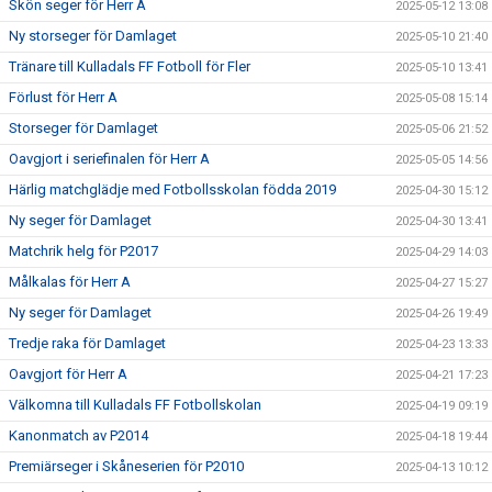
Skön seger för Herr A
2025-05-12 13:08
Ny storseger för Damlaget
2025-05-10 21:40
Tränare till Kulladals FF Fotboll för Fler
2025-05-10 13:41
Förlust för Herr A
2025-05-08 15:14
Storseger för Damlaget
2025-05-06 21:52
Oavgjort i seriefinalen för Herr A
2025-05-05 14:56
Härlig matchglädje med Fotbollsskolan födda 2019
2025-04-30 15:12
Ny seger för Damlaget
2025-04-30 13:41
Matchrik helg för P2017
2025-04-29 14:03
Målkalas för Herr A
2025-04-27 15:27
Ny seger för Damlaget
2025-04-26 19:49
Tredje raka för Damlaget
2025-04-23 13:33
Oavgjort för Herr A
2025-04-21 17:23
Välkomna till Kulladals FF Fotbollskolan
2025-04-19 09:19
Kanonmatch av P2014
2025-04-18 19:44
Premiärseger i Skåneserien för P2010
2025-04-13 10:12