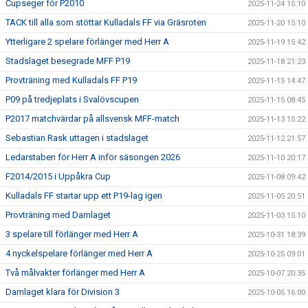
Cupseger för P2010
2025-11-24 15:10
TACK till alla som stöttar Kulladals FF via Gräsroten
2025-11-20 15:10
Ytterligare 2 spelare förlänger med Herr A
2025-11-19 15:42
Stadslaget besegrade MFF P19
2025-11-18 21:23
Provträning med Kulladals FF P19
2025-11-15 14:47
P09 på tredjeplats i Svalövscupen
2025-11-15 08:45
P2017 matchvärdar på allsvensk MFF-match
2025-11-13 15:22
Sebastian Rask uttagen i stadslaget
2025-11-12 21:57
Ledarstaben för Herr A inför säsongen 2026
2025-11-10 20:17
F2014/2015 i Uppåkra Cup
2025-11-08 09:42
Kulladals FF startar upp ett P19-lag igen
2025-11-05 20:51
Provträning med Damlaget
2025-11-03 15:10
3 spelare till förlänger med Herr A
2025-10-31 18:39
4 nyckelspelare förlänger med Herr A
2025-10-25 09:01
Två målvakter förlänger med Herr A
2025-10-07 20:35
Damlaget klara för Division 3
2025-10-05 16:00