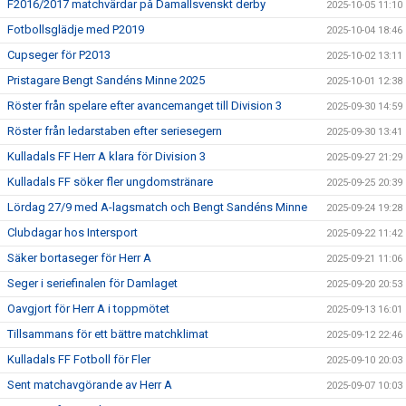
F2016/2017 matchvärdar på Damallsvenskt derby
2025-10-05 11:10
Fotbollsglädje med P2019
2025-10-04 18:46
Cupseger för P2013
2025-10-02 13:11
Pristagare Bengt Sandéns Minne 2025
2025-10-01 12:38
Röster från spelare efter avancemanget till Division 3
2025-09-30 14:59
Röster från ledarstaben efter seriesegern
2025-09-30 13:41
Kulladals FF Herr A klara för Division 3
2025-09-27 21:29
Kulladals FF söker fler ungdomstränare
2025-09-25 20:39
Lördag 27/9 med A-lagsmatch och Bengt Sandéns Minne
2025-09-24 19:28
Clubdagar hos Intersport
2025-09-22 11:42
Säker bortaseger för Herr A
2025-09-21 11:06
Seger i seriefinalen för Damlaget
2025-09-20 20:53
Oavgjort för Herr A i toppmötet
2025-09-13 16:01
Tillsammans för ett bättre matchklimat
2025-09-12 22:46
Kulladals FF Fotboll för Fler
2025-09-10 20:03
Sent matchavgörande av Herr A
2025-09-07 10:03