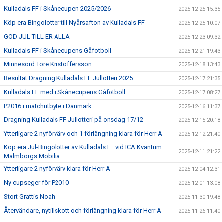
Kulladals FF i Skånecupen 2025/2026
2025-12-25 15:35
Köp era Bingolotter till Nyårsafton av Kulladals FF
2025-12-25 10:07
GOD JUL TILL ER ALLA
2025-12-23 09:32
Kulladals FF i Skånecupens Gåfotboll
2025-12-21 19:43
Minnesord Tore Kristoffersson
2025-12-18 13:43
Resultat Dragning Kulladals FF Jullotteri 2025
2025-12-17 21:35
Kulladals FF med i Skånecupens Gåfotboll
2025-12-17 08:27
P2016 i matchutbyte i Danmark
2025-12-16 11:37
Dragning Kulladals FF Jullotteri på onsdag 17/12
2025-12-15 20:18
Ytterligare 2 nyförvärv och 1 förlängning klara för Herr A
2025-12-12 21:40
Köp era Jul-Bingolotter av Kulladals FF vid ICA Kvantum
2025-12-11 21:22
Malmborgs Mobilia
Ytterligare 2 nyförvärv klara för Herr A
2025-12-04 12:31
Ny cupseger för P2010
2025-12-01 13:08
Stort Grattis Noah
2025-11-30 19:48
Återvändare, nytillskott och förlängning klara för Herr A
2025-11-26 11:40