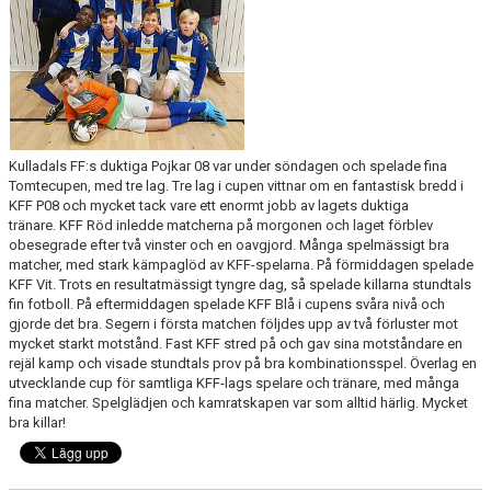
PROFILKLÄDER
KFF FACEBOOK
KFF INSTAGRAM
Kulladals FF:s duktiga Pojkar 08 var under söndagen och spelade fina
Tomtecupen, med tre lag. Tre lag i cupen vittnar om en fantastisk bredd i
MEDLEM INTRESSEANMÄLAN
KFF P08 och mycket tack vare ett enormt jobb av lagets duktiga
tränare. KFF Röd inledde matcherna på morgonen och laget förblev
obesegrade efter två vinster och en oavgjord. Många spelmässigt bra
matcher, med stark kämpaglöd av KFF-spelarna. På förmiddagen spelade
KFF Vit. Trots en resultatmässigt tyngre dag, så spelade killarna stundtals
fin fotboll. På eftermiddagen spelade KFF Blå i cupens svåra nivå och
gjorde det bra. Segern i första matchen följdes upp av två förluster mot
mycket starkt motstånd. Fast KFF stred på och gav sina motståndare en
rejäl kamp och visade stundtals prov på bra kombinationsspel. Överlag en
utvecklande cup för samtliga KFF-lags spelare och tränare, med många
fina matcher. Spelglädjen och kamratskapen var som alltid härlig. Mycket
bra killar!