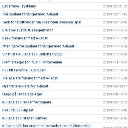
Ledarresa i Tyskland
2023-11-28 21:59
Två spelare förlänger med A-laget
2023-11-26 17:15
Tack för stöttningen via Gräsroten Svenska Spel
2023-11-24 19:46
Bra spel av P2010 i segermatch
2023-11-18 16:35
Rask förlänger med A-laget
2023-11-17 17:48
Ytterligare tre spelare förlänger med A-laget
2023-11-17 15:08
Vinstlista Kulladals FF Jullotteri 2023
2023-11-16 16:00
Premiärseger för P2011 i vinterserien
2023-11-11 13:27
P07 till semifinal i Go Open
2023-11-10 19:33
Tre spelare förlänger med A-laget
2023-11-10 14:38
Nya tränare klara för A-laget
2023-11-06 20:47
Hugo på landslagsläger
2023-10-31 19:09
Kulladals FF söker fler tränare
2023-10-22 12:33
Resultat KFF-tipset
2023-10-12 15:40
Kulladals FF startar Damlag
2023-10-05 16:46
Kulladals FF har startat ett samarbete med Vårdcentral