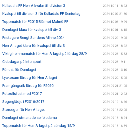
Kulladals FF Herr A kvalar till division 3
2024-10-11 18:23
Kvalspel till division 3 för Kulladals FF Seniorlag
2024-10-07 21:50
Toppmatch för P2015 Blå mot Malmö FF
2024-10-06 19:29
Damlaget klara för kvalspel till div. 3
2024-10-01 16:15
Pristagare Bengt Sandéns Minne 2024
2024-09-29 19:05
Herr A-laget klara för kvalspel till div. 3
2024-09-28 18:22
Viktig hemmamatch för Herr A-laget på lördag 28/9
2024-09-26 15:53
Clubdagar på Intersport
2024-09-23 19:11
Förlust för Damlaget
2024-09-23 13:10
Lyckosam lördag för Herr A-laget
2024-09-22 15:05
Framgångsrik lördag för P2010
2024-09-21 21:05
Fotbollsfest med P2017
2024-09-21 12:23
Segerglädje i F2016/2017
2024-09-19 16:46
Storseger för Herr A-laget
2024-09-16 22:05
Damlaget utmanade serieledarna
2024-09-15 18:24
Toppmatch för Herr A-laget på söndag 15/9
2024-09-13 16:59