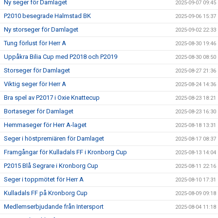
Ny seger för Damlaget
2025-09-07 09:45
P2010 besegrade Halmstad BK
2025-09-06 15:37
Ny storseger för Damlaget
2025-09-02 22:33
Tung förlust för Herr A
2025-08-30 19:46
Uppåkra Bilia Cup med P2018 och P2019
2025-08-30 08:50
Storseger för Damlaget
2025-08-27 21:36
Viktig seger för Herr A
2025-08-24 14:36
Bra spel av P2017 i Oxie Knattecup
2025-08-23 18:21
Bortaseger för Damlaget
2025-08-23 16:30
Hemmaseger för Herr A-laget
2025-08-18 13:31
Seger i höstpremiären för Damlaget
2025-08-17 08:37
Framgångar för Kulladals FF i Kronborg Cup
2025-08-13 14:04
P2015 Blå Segrare i Kronborg Cup
2025-08-11 22:16
Seger i toppmötet för Herr A
2025-08-10 17:31
Kulladals FF på Kronborg Cup
2025-08-09 09:18
Medlemserbjudande från Intersport
2025-08-04 11:18