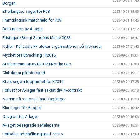
2023-10-02 21:40
Borgen
Efterlängtad seger för P08
2023-10-01 18:53
Framgångsrik matchhelg för P09
2023-10-01 17:45
Bottennapp av A-laget
2023-10-01 17:12
Pristagare Bengt Sandéns Minne 2023
2023-09-29 15:47
Nyhet - Kulladals FF utökar organisationen på flicksidan
2023-09-27 21:42
Mycket bra utveckling i P2015
2023-09-27 13:04
Stark prestation av P2012 i Nordic Cup
2023-09-26 13:03
Clubdagar på Intersport
2023-09-24 19:11
Stark seger i toppmötet för F2010
2023-09-24 17:35
Förlust för A-laget fast säkrat div. 4-kontrakt
2023-09-23 20:18
Nermin på regionalt landslagsläger
2023-09-21 15:53
Klar seger för A-laget
2023-09-17 10:42
Oavgjort för A-laget
2023-09-09 16:06
A-laget besegrade serieledarna
2023-09-03 15:34
Fotbollsunderhållning med P2016
2023-09-02 17:00