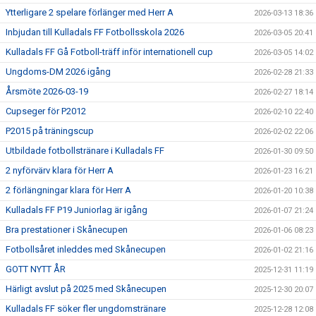
Ytterligare 2 spelare förlänger med Herr A
2026-03-13 18:36
Inbjudan till Kulladals FF Fotbollsskola 2026
2026-03-05 20:41
Kulladals FF Gå Fotboll-träff inför internationell cup
2026-03-05 14:02
Ungdoms-DM 2026 igång
2026-02-28 21:33
Årsmöte 2026-03-19
2026-02-27 18:14
Cupseger för P2012
2026-02-10 22:40
P2015 på träningscup
2026-02-02 22:06
Utbildade fotbollstränare i Kulladals FF
2026-01-30 09:50
2 nyförvärv klara för Herr A
2026-01-23 16:21
2 förlängningar klara för Herr A
2026-01-20 10:38
Kulladals FF P19 Juniorlag är igång
2026-01-07 21:24
Bra prestationer i Skånecupen
2026-01-06 08:23
Fotbollsåret inleddes med Skånecupen
2026-01-02 21:16
GOTT NYTT ÅR
2025-12-31 11:19
Härligt avslut på 2025 med Skånecupen
2025-12-30 20:07
Kulladals FF söker fler ungdomstränare
2025-12-28 12:08