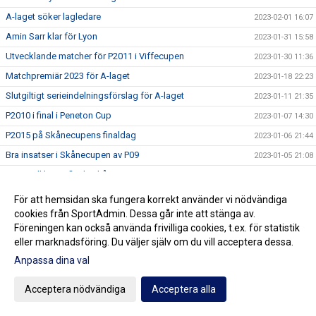
A-laget söker lagledare
2023-02-01 16:07
Amin Sarr klar för Lyon
2023-01-31 15:58
Utvecklande matcher för P2011 i Viffecupen
2023-01-30 11:36
Matchpremiär 2023 för A-laget
2023-01-18 22:23
Slutgiltigt serieindelningsförslag för A-laget
2023-01-11 21:35
P2010 i final i Peneton Cup
2023-01-07 14:30
P2015 på Skånecupens finaldag
2023-01-06 21:44
Bra insatser i Skånecupen av P09
2023-01-05 21:08
P2010 till kvartsfinal i Skånecupen
2023-01-04 21:09
Bra prestationer av F2012/2013 i Skånecupen
2023-01-02 21:47
För att hemsidan ska fungera korrekt använder vi nödvändiga
cookies från SportAdmin. Dessa går inte att stänga av.
GOTT NYTT ÅR
2022-12-31 12:54
Föreningen kan också använda frivilliga cookies, t.ex. för statistik
Bra insats i Skånecupen av P2011
2022-12-31 10:59
eller marknadsföring. Du väljer själv om du vill acceptera dessa.
P07 i semifinal i Skånecupen
2022-12-30 20:49
Anpassa dina val
Mycket bra Skånecupen-prestation av P2012
2022-12-29 20:13
Acceptera nödvändiga
Acceptera alla
Lycka till Noah
2022-12-29 13:14
Fin teknisk fotboll av P2013 i Skånecupen
2022-12-28 20:06