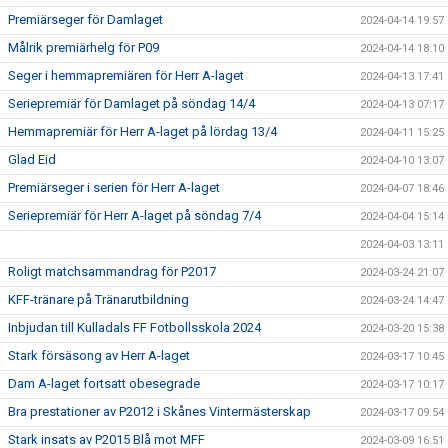
Premiärseger för Damlaget
2024-04-14 19:57
Målrik premiärhelg för P09
2024-04-14 18:10
Seger i hemmapremiären för Herr A-laget
2024-04-13 17:41
Seriepremiär för Damlaget på söndag 14/4
2024-04-13 07:17
Hemmapremiär för Herr A-laget på lördag 13/4
2024-04-11 15:25
Glad Eid
2024-04-10 13:07
Premiärseger i serien för Herr A-laget
2024-04-07 18:46
Seriepremiär för Herr A-laget på söndag 7/4
2024-04-04 15:14
2024-04-03 13:11
Roligt matchsammandrag för P2017
2024-03-24 21:07
KFF-tränare på Tränarutbildning
2024-03-24 14:47
Inbjudan till Kulladals FF Fotbollsskola 2024
2024-03-20 15:38
Stark försäsong av Herr A-laget
2024-03-17 10:45
Dam A-laget fortsatt obesegrade
2024-03-17 10:17
Bra prestationer av P2012 i Skånes Vintermästerskap
2024-03-17 09:54
Stark insats av P2015 Blå mot MFF
2024-03-09 16:51