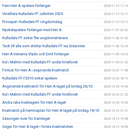
Fem Herr A-spelare förlänger
2024-11-15 17:19
Vinstlista Kulladals FF Jullotteri 2024
2024-11-12 16:17
Provspel i Kulladals FF Ungdomslag
2024-11-10 10:12
Nyckelspelare förlänger med Herr A
2024-11-07 20:36
Kulladals FF söker fler ungdomstränare
2024-11-06 21:05
Tack till alla som stöttar Kulladals FF via Gräsroten
2024-11-06 15:24
Herr A-tränarna Vlado och Emil förlänger
2024-11-05 14:53
Kul i Malmö med Kulladals FF under höstlovet
2024-11-03 21:50
Förlust för Herr A i avgörande kvalmatch
2024-10-27 17:58
Kulladals FF F2010 söker spelare
2024-10-25 18:15
Avgörande kvalmatch för Herr A-laget på lördag 26/10
2024-10-24 14:34
Kul i Malmö med Kulladals FF under höstlovet
2024-10-22 21:23
Andra raka kvalsegern för Herr A-laget
2024-10-20 14:33
Kvalmatch på hemmaplan för Herr A-laget på lördag 19/10
2024-10-16 21:47
Säsongen över för Damlaget
2024-10-14 13:48
Seger för Herr A-laget i första kvalmatchen
2024-10-12 18:58