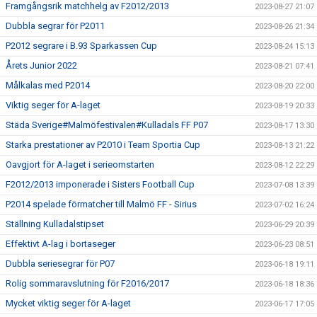
Framgångsrik matchhelg av F2012/2013
2023-08-27 21:07
Dubbla segrar för P2011
2023-08-26 21:34
P2012 segrare i B.93 Sparkassen Cup
2023-08-24 15:13
Årets Junior 2022
2023-08-21 07:41
Målkalas med P2014
2023-08-20 22:00
Viktig seger för A-laget
2023-08-19 20:33
Städa Sverige#Malmöfestivalen#Kulladals FF P07
2023-08-17 13:30
Starka prestationer av P2010 i Team Sportia Cup
2023-08-13 21:22
Oavgjort för A-laget i serieomstarten
2023-08-12 22:29
F2012/2013 imponerade i Sisters Football Cup
2023-07-08 13:39
P2014 spelade förmatcher till Malmö FF - Sirius
2023-07-02 16:24
Ställning Kulladalstipset
2023-06-29 20:39
Effektivt A-lag i bortaseger
2023-06-23 08:51
Dubbla seriesegrar för P07
2023-06-18 19:11
Rolig sommaravslutning för F2016/2017
2023-06-18 18:36
Mycket viktig seger för A-laget
2023-06-17 17:05