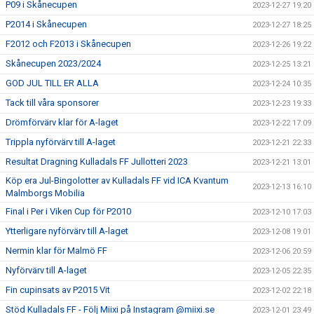
P09 i Skånecupen
2023-12-27 19:20
P2014 i Skånecupen
2023-12-27 18:25
F2012 och F2013 i Skånecupen
2023-12-26 19:22
Skånecupen 2023/2024
2023-12-25 13:21
GOD JUL TILL ER ALLA
2023-12-24 10:35
Tack till våra sponsorer
2023-12-23 19:33
Drömförvärv klar för A-laget
2023-12-22 17:09
Trippla nyförvärv till A-laget
2023-12-21 22:33
Resultat Dragning Kulladals FF Jullotteri 2023
2023-12-21 13:01
Köp era Jul-Bingolotter av Kulladals FF vid ICA Kvantum
2023-12-13 16:10
Malmborgs Mobilia
Final i Per i Viken Cup för P2010
2023-12-10 17:03
Ytterligare nyförvärv till A-laget
2023-12-08 19:01
Nermin klar för Malmö FF
2023-12-06 20:59
Nyförvärv till A-laget
2023-12-05 22:35
Fin cupinsats av P2015 Vit
2023-12-02 22:18
Stöd Kulladals FF - Följ Miixi på Instagram @miixi.se
2023-12-01 23:49