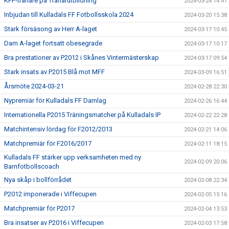
KFF-tränare på Tränarutbildning
2024-03-24 14:47
Inbjudan till Kulladals FF Fotbollsskola 2024
2024-03-20 15:38
Stark försäsong av Herr A-laget
2024-03-17 10:45
Dam A-laget fortsatt obesegrade
2024-03-17 10:17
Bra prestationer av P2012 i Skånes Vintermästerskap
2024-03-17 09:54
Stark insats av P2015 Blå mot MFF
2024-03-09 16:51
Årsmöte 2024-03-21
2024-02-28 22:30
Nypremiär för Kulladals FF Damlag
2024-02-26 16:44
Internationella P2015 Träningsmatcher på Kulladals IP
2024-02-22 22:28
Matchintensiv lördag för F2012/2013
2024-02-21 14:06
Matchpremiär för F2016/2017
2024-02-11 18:15
Kulladals FF stärker upp verksamheten med ny
2024-02-09 20:06
Barnfotbollscoach
Nya skåp i bollförrådet
2024-02-08 22:34
P2012 imponerade i Viffecupen
2024-02-05 15:16
Matchpremiär för P2017
2024-02-04 13:53
Bra insatser av P2016 i Viffecupen
2024-02-03 17:58