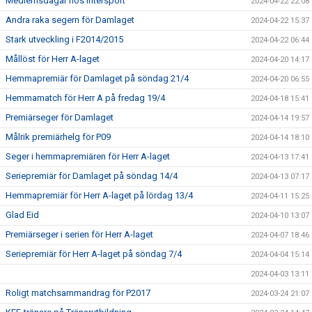
Medlemsdagar hos Intersport
2024-04-22 22:08
Andra raka segern för Damlaget
2024-04-22 15:37
Stark utveckling i F2014/2015
2024-04-22 06:44
Mållöst för Herr A-laget
2024-04-20 14:17
Hemmapremiär för Damlaget på söndag 21/4
2024-04-20 06:55
Hemmamatch för Herr A på fredag 19/4
2024-04-18 15:41
Premiärseger för Damlaget
2024-04-14 19:57
Målrik premiärhelg för P09
2024-04-14 18:10
Seger i hemmapremiären för Herr A-laget
2024-04-13 17:41
Seriepremiär för Damlaget på söndag 14/4
2024-04-13 07:17
Hemmapremiär för Herr A-laget på lördag 13/4
2024-04-11 15:25
Glad Eid
2024-04-10 13:07
Premiärseger i serien för Herr A-laget
2024-04-07 18:46
Seriepremiär för Herr A-laget på söndag 7/4
2024-04-04 15:14
2024-04-03 13:11
Roligt matchsammandrag för P2017
2024-03-24 21:07