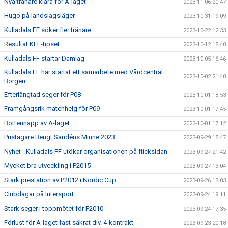
Nya tränare klara för A-laget
2023-11-06 20:47
Hugo på landslagsläger
2023-10-31 19:09
Kulladals FF söker fler tränare
2023-10-22 12:33
Resultat KFF-tipset
2023-10-12 15:40
Kulladals FF startar Damlag
2023-10-05 16:46
Kulladals FF har startat ett samarbete med Vårdcentral
2023-10-02 21:40
Borgen
Efterlängtad seger för P08
2023-10-01 18:53
Framgångsrik matchhelg för P09
2023-10-01 17:45
Bottennapp av A-laget
2023-10-01 17:12
Pristagare Bengt Sandéns Minne 2023
2023-09-29 15:47
Nyhet - Kulladals FF utökar organisationen på flicksidan
2023-09-27 21:42
Mycket bra utveckling i P2015
2023-09-27 13:04
Stark prestation av P2012 i Nordic Cup
2023-09-26 13:03
Clubdagar på Intersport
2023-09-24 19:11
Stark seger i toppmötet för F2010
2023-09-24 17:35
Förlust för A-laget fast säkrat div. 4-kontrakt
2023-09-23 20:18