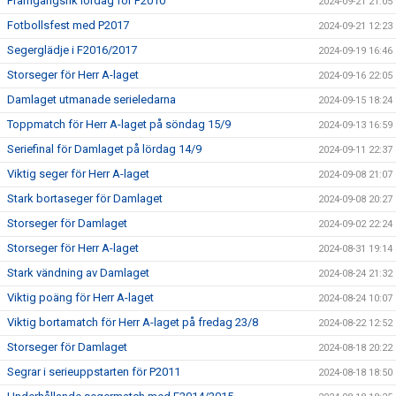
Framgångsrik lördag för P2010
2024-09-21 21:05
Fotbollsfest med P2017
2024-09-21 12:23
Segerglädje i F2016/2017
2024-09-19 16:46
Storseger för Herr A-laget
2024-09-16 22:05
Damlaget utmanade serieledarna
2024-09-15 18:24
Toppmatch för Herr A-laget på söndag 15/9
2024-09-13 16:59
Seriefinal för Damlaget på lördag 14/9
2024-09-11 22:37
Viktig seger för Herr A-laget
2024-09-08 21:07
Stark bortaseger för Damlaget
2024-09-08 20:27
Storseger för Damlaget
2024-09-02 22:24
Storseger för Herr A-laget
2024-08-31 19:14
Stark vändning av Damlaget
2024-08-24 21:32
Viktig poäng för Herr A-laget
2024-08-24 10:07
Viktig bortamatch för Herr A-laget på fredag 23/8
2024-08-22 12:52
Storseger för Damlaget
2024-08-18 20:22
Segrar i serieuppstarten för P2011
2024-08-18 18:50