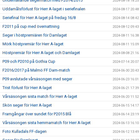
Underhållande segermatch med F2014/2015
2024-08-18 18:25
Uddamålsförlust för Herr A-laget i seriefinalen
2024-08-17 20:48
Seriefinal för Herr A-laget på fredag 16/8
2024-08-14 08:42
F2011 på cup med övernattning
2024-08-12 09:43
Seger i höstpremiären för Damlaget
2024-08-11 16:38
Mörk höstpremiär för Herr A-laget
2024-08-11 15:09
Höstpremiär för Herr A-laget och Damlaget
2024-08-08 21:16
P09 och P2010 på Gothia Cup
2024-07-14 20:07
F2016/2017 på Malmö FF Dam-match
2024-06-30 20:43
P09 avslutade vårsäsongen med seger
2024-06-23 16:01
Trist förlust för Herr A-laget
2024-06-21 17:39
Vårsäsongen sista match för Herr A-laget
2024-06-20 11:52
Skön seger för Herr A-laget
2024-06-15 14:17
Framgångar över sundet för P2015 Blå
2024-06-14 23:19
Vårsäsongen sista hemmamatch för Herr A-laget
2024-06-13 16:10
Foto Kulladals FF-dagen
2024-06-12 13:49