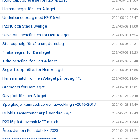
Rolig cupupplevelse för F2014/2015
2024-05-12 11:09
Hemmaseger för Herr A-laget
2024-05-11 18:45
Underbar cupdag med P2015 Vit
2024-05-10 22:47
P2010 och Städa Sverige
2024-05-09 19:08
Oavgjort i seriefinalen för Herr A-laget
2024-05-09 17:54
Stor cuphelg för våra ungdomslag
2024-05-08 21:37
4 raka segrar för Damlaget
2024-05-08 13:23
Tidig seriefinal för Herr A-laget
2024-05-07 21:48
Seger i toppmötet för Herr A-laget
2024-05-04 17:56
Hemmamatch för Herr A-laget på lördag 4/5
2024-05-02 14:06
Storseger för Damlaget
2024-04-30 10:01
Oavgjort för Herr A-laget
2024-04-28 20:48
Spelglädje, kamratskap och utveckling i F2016/2017
2024-04-28 19:49
Dubbla seniormatcher på söndag 28/4
2024-04-27 15:43
P2015 på Allsvensk MFF-match
2024-04-26 19:43
Årets Junior i Kulladals FF 2023
2024-04-26 13:24