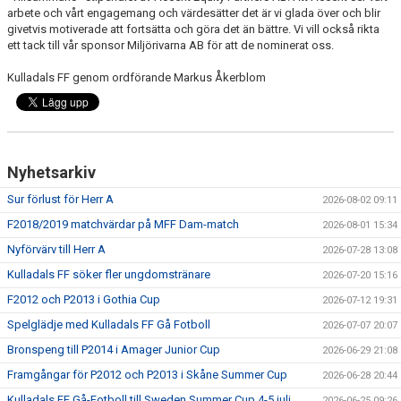
arbete och vårt engagemang och värdesätter det är vi glada över och blir
givetvis motiverade att fortsätta och göra det än bättre. Vi vill också rikta
PROFILKLÄDER
ett tack till vår sponsor Miljörivarna AB för att de nominerat oss.
KFF FACEBOOK
Kulladals FF genom ordförande Markus Åkerblom
KFF INSTAGRAM
MEDLEM INTRESSEANMÄLAN
Nyhetsarkiv
Sur förlust för Herr A
2026-08-02 09:11
F2018/2019 matchvärdar på MFF Dam-match
2026-08-01 15:34
Nyförvärv till Herr A
2026-07-28 13:08
Kulladals FF söker fler ungdomstränare
2026-07-20 15:16
F2012 och P2013 i Gothia Cup
2026-07-12 19:31
Spelglädje med Kulladals FF Gå Fotboll
2026-07-07 20:07
Bronspeng till P2014 i Amager Junior Cup
2026-06-29 21:08
Framgångar för P2012 och P2013 i Skåne Summer Cup
2026-06-28 20:44
Kulladals FF Gå-Fotboll till Sweden Summer Cup 4-5 juli
2026-06-25 09:26