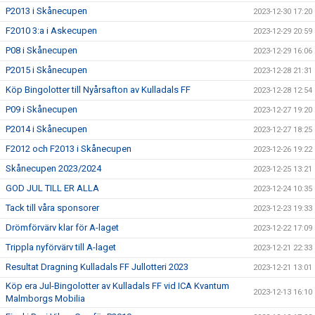
P2013 i Skånecupen
2023-12-30 17:20
F2010 3:a i Askecupen
2023-12-29 20:59
P08 i Skånecupen
2023-12-29 16:06
P2015 i Skånecupen
2023-12-28 21:31
Köp Bingolotter till Nyårsafton av Kulladals FF
2023-12-28 12:54
P09 i Skånecupen
2023-12-27 19:20
P2014 i Skånecupen
2023-12-27 18:25
F2012 och F2013 i Skånecupen
2023-12-26 19:22
Skånecupen 2023/2024
2023-12-25 13:21
GOD JUL TILL ER ALLA
2023-12-24 10:35
Tack till våra sponsorer
2023-12-23 19:33
Drömförvärv klar för A-laget
2023-12-22 17:09
Trippla nyförvärv till A-laget
2023-12-21 22:33
Resultat Dragning Kulladals FF Jullotteri 2023
2023-12-21 13:01
Köp era Jul-Bingolotter av Kulladals FF vid ICA Kvantum
2023-12-13 16:10
Malmborgs Mobilia