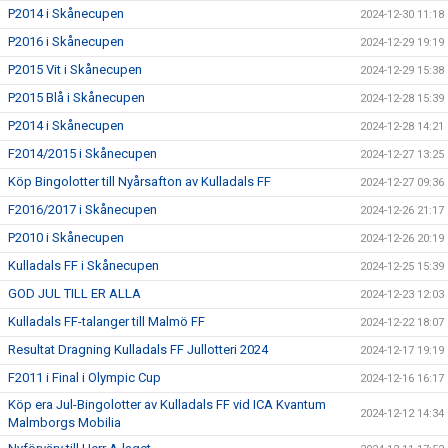
P2014 i Skånecupen
2024-12-30 11:18
P2016 i Skånecupen
2024-12-29 19:19
P2015 Vit i Skånecupen
2024-12-29 15:38
P2015 Blå i Skånecupen
2024-12-28 15:39
P2014 i Skånecupen
2024-12-28 14:21
F2014/2015 i Skånecupen
2024-12-27 13:25
Köp Bingolotter till Nyårsafton av Kulladals FF
2024-12-27 09:36
F2016/2017 i Skånecupen
2024-12-26 21:17
P2010 i Skånecupen
2024-12-26 20:19
Kulladals FF i Skånecupen
2024-12-25 15:39
GOD JUL TILL ER ALLA
2024-12-23 12:03
Kulladals FF-talanger till Malmö FF
2024-12-22 18:07
Resultat Dragning Kulladals FF Jullotteri 2024
2024-12-17 19:19
F2011 i Final i Olympic Cup
2024-12-16 16:17
Köp era Jul-Bingolotter av Kulladals FF vid ICA Kvantum
2024-12-12 14:34
Malmborgs Mobilia