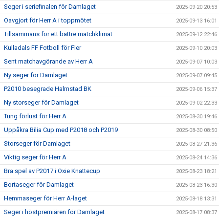
Seger i seriefinalen för Damlaget
2025-09-20 20:53
Oavgjort för Herr A i toppmötet
2025-09-13 16:01
Tillsammans för ett bättre matchklimat
2025-09-12 22:46
Kulladals FF Fotboll för Fler
2025-09-10 20:03
Sent matchavgörande av Herr A
2025-09-07 10:03
Ny seger för Damlaget
2025-09-07 09:45
P2010 besegrade Halmstad BK
2025-09-06 15:37
Ny storseger för Damlaget
2025-09-02 22:33
Tung förlust för Herr A
2025-08-30 19:46
Uppåkra Bilia Cup med P2018 och P2019
2025-08-30 08:50
Storseger för Damlaget
2025-08-27 21:36
Viktig seger för Herr A
2025-08-24 14:36
Bra spel av P2017 i Oxie Knattecup
2025-08-23 18:21
Bortaseger för Damlaget
2025-08-23 16:30
Hemmaseger för Herr A-laget
2025-08-18 13:31
Seger i höstpremiären för Damlaget
2025-08-17 08:37