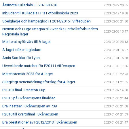
Årsmöte Kulladals FF 2023-03-16
2023-02-22 20:55
Inbjudan till Kulladals FF:s Fotbollsskola 2023
2023-02-19 19:58
Spelglädje och kämpaglöd i F2014/2015 i Viffecupen
2023-02-06 21:30
Nermin och Hugo uttagna till Svenska Fotbollsförbundets
2023-02-03 13:47
Regionala läger
Meriterat nyförvärv till A-laget
2023-02-02 23:13
A-laget söker lagledare
2023-02-01 16:07
Amin Sarr klar för Lyon
2023-01-31 15:58
Utvecklande matcher för P2011 i Viffecupen
2023-01-30 11:36
Matchpremiär 2023 för A-laget
2023-01-18 22:23
Slutgiltigt serieindelningsförslag för A-laget
2023-01-11 21:35
P2010 i final i Peneton Cup
2023-01-07 14:30
P2015 på Skånecupens finaldag
2023-01-06 21:44
Bra insatser i Skånecupen av P09
2023-01-05 21:08
P2010 till kvartsfinal i Skånecupen
2023-01-04 21:09
Bra prestationer av F2012/2013 i Skånecupen
2023-01-02 21:47