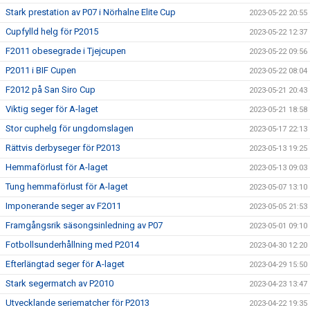
Stark prestation av P07 i Nörhalne Elite Cup
2023-05-22 20:55
Cupfylld helg för P2015
2023-05-22 12:37
F2011 obesegrade i Tjejcupen
2023-05-22 09:56
P2011 i BIF Cupen
2023-05-22 08:04
F2012 på San Siro Cup
2023-05-21 20:43
Viktig seger för A-laget
2023-05-21 18:58
Stor cuphelg för ungdomslagen
2023-05-17 22:13
Rättvis derbyseger för P2013
2023-05-13 19:25
Hemmaförlust för A-laget
2023-05-13 09:03
Tung hemmaförlust för A-laget
2023-05-07 13:10
Imponerande seger av F2011
2023-05-05 21:53
Framgångsrik säsongsinledning av P07
2023-05-01 09:10
Fotbollsunderhållning med P2014
2023-04-30 12:20
Efterlängtad seger för A-laget
2023-04-29 15:50
Stark segermatch av P2010
2023-04-23 13:47
Utvecklande seriematcher för P2013
2023-04-22 19:35