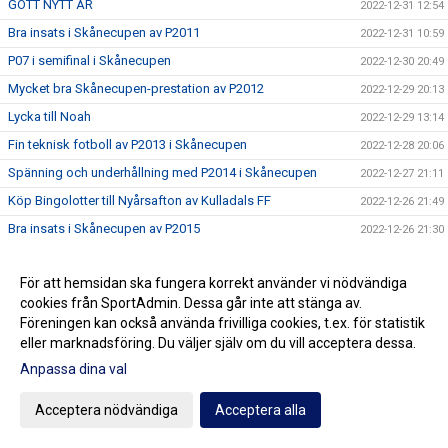
GOTT NYTT ÅR
2022-12-31 12:54
Bra insats i Skånecupen av P2011
2022-12-31 10:59
P07 i semifinal i Skånecupen
2022-12-30 20:49
Mycket bra Skånecupen-prestation av P2012
2022-12-29 20:13
Lycka till Noah
2022-12-29 13:14
Fin teknisk fotboll av P2013 i Skånecupen
2022-12-28 20:06
Spänning och underhållning med P2014 i Skånecupen
2022-12-27 21:11
Köp Bingolotter till Nyårsafton av Kulladals FF
2022-12-26 21:49
Bra insats i Skånecupen av P2015
2022-12-26 21:30
GOD JUL TILL ER ALLA
2022-12-23 20:23
För att hemsidan ska fungera korrekt använder vi nödvändiga
Resultat Dragning Kulladals FF Jullotteri 2022
2022-12-21 13:30
cookies från SportAdmin. Dessa går inte att stänga av.
P2010 avslutade säsongen med beachvolleyboll
2022-12-17 21:21
Föreningen kan också använda frivilliga cookies, t.ex. för statistik
Köp era Jul-Bingolotter av Kulladals FF vid ICA Kvantum
eller marknadsföring. Du väljer själv om du vill acceptera dessa.
2022-12-11 11:50
Malmborgs Mobilia
Anpassa dina val
Nyförvärv och återvändare till A-laget
2022-12-10 10:07
Acceptera nödvändiga
Acceptera alla
Cupseger för P09
2022-12-05 13:19
F09 i final i Olympic Cup
2022-11-21 21:11