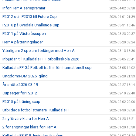
Inför Herr A seriepremiär
2026-04-02 09:38
P2012 och P2013 till Future Cup
2026-04-01 21:39
P2016 på Svedala Challenge Cup
2026-03-31 16:46
P2011 på Västeråscupen
2026-03-23 20:37
Herr A på träningsläger
2026-03-20 09:24
Ytterligare 2 spelare förlänger med Herr A
2026-03-13 18:36
Inbjudan till Kulladals FF Fotbollsskola 2026
2026-03-05 20:41
Kulladals FF Gå Fotboll-träff inför internationell cup
2026-03-05 14:02
Ungdoms-DM 2026 igång
2026-02-28 21:33
Årsmöte 2026-03-19
2026-02-27 18:14
Cupseger för P2012
2026-02-10 22:40
P2015 på träningscup
2026-02-02 22:06
Utbildade fotbollstränare i Kulladals FF
2026-01-30 09:50
2 nyförvärv klara för Herr A
2026-01-23 16:21
2 förlängningar klara för Herr A
2026-01-20 10:38
Kulladals FF P19 Juniorlag är igång
2026-01-07 21:24