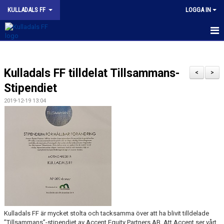
KULLADALS FF
LOGGA IN
HEM
Kulladals FF tilldelat Tillsammans-
OM KLUBBEN
<
>
Stipendiet
NYHETER
2019-12-19 13:04
KONTAKT
INFORMATION MED POLICY
DOKUMENT
BILDGALLERI
MATCHER
Kulladals FF är mycket stolta och tacksamma över att ha blivit tilldelade
”Tillsammans”-stipendiet av Accent Equity Partners AB. Att Accent ser vårt
INBETALNING