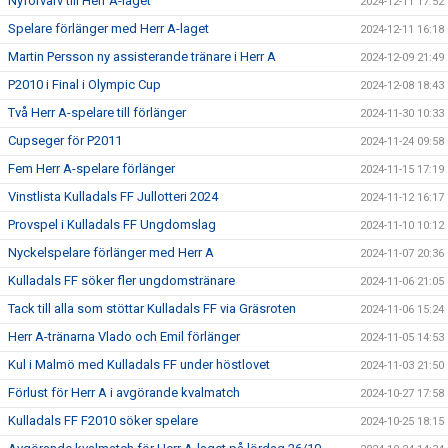
Nyförvärv till Herr A-laget
2024-12-11 17:52
Spelare förlänger med Herr A-laget
2024-12-11 16:18
Martin Persson ny assisterande tränare i Herr A
2024-12-09 21:49
P2010 i Final i Olympic Cup
2024-12-08 18:43
Två Herr A-spelare till förlänger
2024-11-30 10:33
Cupseger för P2011
2024-11-24 09:58
Fem Herr A-spelare förlänger
2024-11-15 17:19
Vinstlista Kulladals FF Jullotteri 2024
2024-11-12 16:17
Provspel i Kulladals FF Ungdomslag
2024-11-10 10:12
Nyckelspelare förlänger med Herr A
2024-11-07 20:36
Kulladals FF söker fler ungdomstränare
2024-11-06 21:05
Tack till alla som stöttar Kulladals FF via Gräsroten
2024-11-06 15:24
Herr A-tränarna Vlado och Emil förlänger
2024-11-05 14:53
Kul i Malmö med Kulladals FF under höstlovet
2024-11-03 21:50
Förlust för Herr A i avgörande kvalmatch
2024-10-27 17:58
Kulladals FF F2010 söker spelare
2024-10-25 18:15