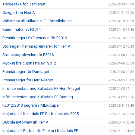
Tredje raka för Damlaget
2025-04-23 13:33
Oavgjort för Herr A
2025-04-21 17:23
Välkomna till Kulladals FF Fotbollskolan
2025-04-19 09:19
Kanonmatch av P2014
2025-04-18 19:44
Premiärseger i Skåneserien för P2010
2025-04-13 10:12
Storseger i hemmapremiären för Herr A
2025-04-12 16:23
Stor cupupplevelse för P2016
2025-04-08 20:24
Mycket bra cupinsats av P2012
2025-04-06 20:53
Premiärseger för Damlaget
2025-04-06 10:52
Premiärseger för Herr A-laget
2025-04-05 10:03
Inför seriestart med Kulladals FF Herr A-laget
2025-04-03 17:11
Inför seriestart med Kulladals FF Damlag
2025-04-02 18:16
F2012/2013 segrare i IMEX-cupen
2025-03-31 15:48
Inbjudan till Kulladals FF Fotbollsskola 2025
2025-03-14 16:54
Dubbla nyförvärv till Herr A
2025-03-14 08:50
Inbjudan till Fotboll för Flickor i Kulladals FF
2025-03-11 11:02