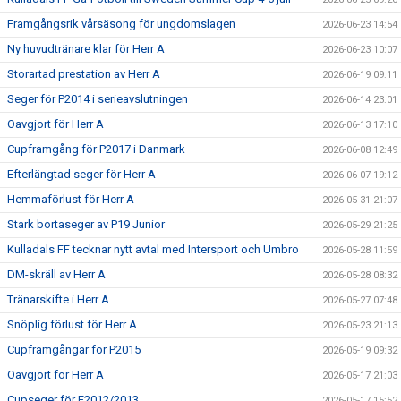
Framgångsrik vårsäsong för ungdomslagen
2026-06-23 14:54
Ny huvudtränare klar för Herr A
2026-06-23 10:07
Storartad prestation av Herr A
2026-06-19 09:11
Seger för P2014 i serieavslutningen
2026-06-14 23:01
Oavgjort för Herr A
2026-06-13 17:10
Cupframgång för P2017 i Danmark
2026-06-08 12:49
Efterlängtad seger för Herr A
2026-06-07 19:12
Hemmaförlust för Herr A
2026-05-31 21:07
Stark bortaseger av P19 Junior
2026-05-29 21:25
Kulladals FF tecknar nytt avtal med Intersport och Umbro
2026-05-28 11:59
DM-skräll av Herr A
2026-05-28 08:32
Tränarskifte i Herr A
2026-05-27 07:48
Snöplig förlust för Herr A
2026-05-23 21:13
Cupframgångar för P2015
2026-05-19 09:32
Oavgjort för Herr A
2026-05-17 21:03
Cupseger för F2012/2013
2026-05-17 15:52