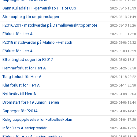
Sann Kulladals FF-gemenskap i Halör Cup
2026-05-15 16:33
Stor cuphelg för ungdomslagen
2026-05-13 21:49
F2016/2017 matchvärdar på Damallsvenskt toppmöte
2026-05-13 13:26
Förlust för Herr A
2026-05-11 12:28
P2018 matchvärdar på Malmö FF-match
2026-05-06 09:32
Förlust för Herr A
2026-05-03 19:29
Efterlängtad seger för P2017
2026-05-02 18:31
Hemmaförlust för Herr A
2026-04-26 09:50
Tung förlust för Herr A
2026-04-18 22:22
Klar förlust för Herr A
2026-04-11 20:30
Nyförvärv till Herr A
2026-04-08 09:03
Drömstart för P19 Junior i serien
2026-04-06 18:44
Cupseger för P2014
2026-04-06 14:47
Rolig cupupplevelse för Fotbollsskolan
2026-04-04 17:20
Inför Dam A seriepremiär
2026-04-04 12:35
Förlust för Herr A i seriepremiären
2026-04-03 18:19