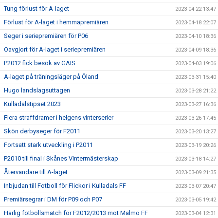
Tung förlust för A-laget
2023-04-22 13:47
Förlust för A-laget i hemmapremiären
2023-04-18 22:07
Seger i seriepremiären för P06
2023-04-10 18:36
Oavgjort för A-laget i seriepremiären
2023-04-09 18:36
P2012 fick besök av GAIS
2023-04-03 19:06
A-laget på träningsläger på Öland
2023-03-31 15:40
Hugo landslagsuttagen
2023-03-28 21:22
Kulladalstipset 2023
2023-03-27 16:36
Flera straffdramer i helgens vinterserier
2023-03-26 17:45
Skön derbyseger för F2011
2023-03-20 13:27
Fortsatt stark utveckling i P2011
2023-03-19 20:26
P2010 till final i Skånes Vintermästerskap
2023-03-18 14:27
Återvändare till A-laget
2023-03-09 21:35
Inbjudan till Fotboll för Flickor i Kulladals FF
2023-03-07 20:47
Premiärsegrar i DM för P09 och P07
2023-03-05 19:42
Härlig fotbollsmatch för F2012/2013 mot Malmö FF
2023-03-04 12:31