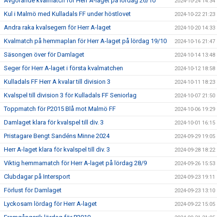
Avgörande kvalmatch för Herr A-laget på lördag 26/10
2024-10-24 14:34
Kul i Malmö med Kulladals FF under höstlovet
2024-10-22 21:23
Andra raka kvalsegern för Herr A-laget
2024-10-20 14:33
Kvalmatch på hemmaplan för Herr A-laget på lördag 19/10
2024-10-16 21:47
Säsongen över för Damlaget
2024-10-14 13:48
Seger för Herr A-laget i första kvalmatchen
2024-10-12 18:58
Kulladals FF Herr A kvalar till division 3
2024-10-11 18:23
Kvalspel till division 3 för Kulladals FF Seniorlag
2024-10-07 21:50
Toppmatch för P2015 Blå mot Malmö FF
2024-10-06 19:29
Damlaget klara för kvalspel till div. 3
2024-10-01 16:15
Pristagare Bengt Sandéns Minne 2024
2024-09-29 19:05
Herr A-laget klara för kvalspel till div. 3
2024-09-28 18:22
Viktig hemmamatch för Herr A-laget på lördag 28/9
2024-09-26 15:53
Clubdagar på Intersport
2024-09-23 19:11
Förlust för Damlaget
2024-09-23 13:10
Lyckosam lördag för Herr A-laget
2024-09-22 15:05