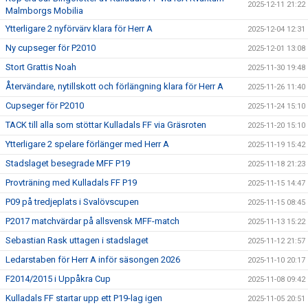
2025-12-11 21:22
Malmborgs Mobilia
Ytterligare 2 nyförvärv klara för Herr A
2025-12-04 12:31
Ny cupseger för P2010
2025-12-01 13:08
Stort Grattis Noah
2025-11-30 19:48
Återvändare, nytillskott och förlängning klara för Herr A
2025-11-26 11:40
Cupseger för P2010
2025-11-24 15:10
TACK till alla som stöttar Kulladals FF via Gräsroten
2025-11-20 15:10
Ytterligare 2 spelare förlänger med Herr A
2025-11-19 15:42
Stadslaget besegrade MFF P19
2025-11-18 21:23
Provträning med Kulladals FF P19
2025-11-15 14:47
P09 på tredjeplats i Svalövscupen
2025-11-15 08:45
P2017 matchvärdar på allsvensk MFF-match
2025-11-13 15:22
Sebastian Rask uttagen i stadslaget
2025-11-12 21:57
Ledarstaben för Herr A inför säsongen 2026
2025-11-10 20:17
F2014/2015 i Uppåkra Cup
2025-11-08 09:42
Kulladals FF startar upp ett P19-lag igen
2025-11-05 20:51