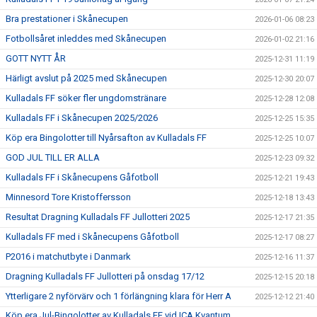
Bra prestationer i Skånecupen
2026-01-06 08:23
Fotbollsåret inleddes med Skånecupen
2026-01-02 21:16
GOTT NYTT ÅR
2025-12-31 11:19
Härligt avslut på 2025 med Skånecupen
2025-12-30 20:07
Kulladals FF söker fler ungdomstränare
2025-12-28 12:08
Kulladals FF i Skånecupen 2025/2026
2025-12-25 15:35
Köp era Bingolotter till Nyårsafton av Kulladals FF
2025-12-25 10:07
GOD JUL TILL ER ALLA
2025-12-23 09:32
Kulladals FF i Skånecupens Gåfotboll
2025-12-21 19:43
Minnesord Tore Kristoffersson
2025-12-18 13:43
Resultat Dragning Kulladals FF Jullotteri 2025
2025-12-17 21:35
Kulladals FF med i Skånecupens Gåfotboll
2025-12-17 08:27
P2016 i matchutbyte i Danmark
2025-12-16 11:37
Dragning Kulladals FF Jullotteri på onsdag 17/12
2025-12-15 20:18
Ytterligare 2 nyförvärv och 1 förlängning klara för Herr A
2025-12-12 21:40
Köp era Jul-Bingolotter av Kulladals FF vid ICA Kvantum