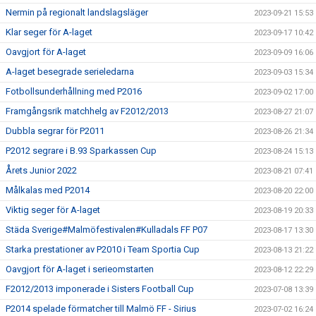
Nermin på regionalt landslagsläger
2023-09-21 15:53
Klar seger för A-laget
2023-09-17 10:42
Oavgjort för A-laget
2023-09-09 16:06
A-laget besegrade serieledarna
2023-09-03 15:34
Fotbollsunderhållning med P2016
2023-09-02 17:00
Framgångsrik matchhelg av F2012/2013
2023-08-27 21:07
Dubbla segrar för P2011
2023-08-26 21:34
P2012 segrare i B.93 Sparkassen Cup
2023-08-24 15:13
Årets Junior 2022
2023-08-21 07:41
Målkalas med P2014
2023-08-20 22:00
Viktig seger för A-laget
2023-08-19 20:33
Städa Sverige#Malmöfestivalen#Kulladals FF P07
2023-08-17 13:30
Starka prestationer av P2010 i Team Sportia Cup
2023-08-13 21:22
Oavgjort för A-laget i serieomstarten
2023-08-12 22:29
F2012/2013 imponerade i Sisters Football Cup
2023-07-08 13:39
P2014 spelade förmatcher till Malmö FF - Sirius
2023-07-02 16:24