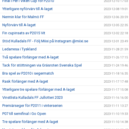
Final i Per i Viken Cup för P2010
2023-12-10 17:03
Ytterligare nyförvärv till A-laget
2023-12-08 19:01
Nermin klar för Malmö FF
2023-12-06 20:59
Nyförvärv till A-laget
2023-12-05 22:35
Fin cupinsats av P2015 Vit
2023-12-02 22:18
Stöd Kulladals FF - Följ Miixi på Instagram @miixi.se
2023-12-01 23:49
Ledarresa i Tyskland
2023-11-28 21:59
Två spelare förlänger med A-laget
2023-11-26 17:15
Tack för stöttningen via Gräsroten Svenska Spel
2023-11-24 19:46
Bra spel av P2010 i segermatch
2023-11-18 16:35
Rask förlänger med A-laget
2023-11-17 17:48
Ytterligare tre spelare förlänger med A-laget
2023-11-17 15:08
Vinstlista Kulladals FF Jullotteri 2023
2023-11-16 16:00
Premiärseger för P2011 i vinterserien
2023-11-11 13:27
P07 till semifinal i Go Open
2023-11-10 19:33
Tre spelare förlänger med A-laget
2023-11-10 14:38