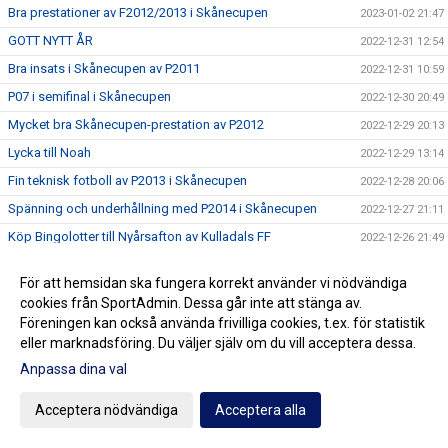
Bra prestationer av F2012/2013 i Skånecupen
2023-01-02 21:47
GOTT NYTT ÅR
2022-12-31 12:54
Bra insats i Skånecupen av P2011
2022-12-31 10:59
P07 i semifinal i Skånecupen
2022-12-30 20:49
Mycket bra Skånecupen-prestation av P2012
2022-12-29 20:13
Lycka till Noah
2022-12-29 13:14
Fin teknisk fotboll av P2013 i Skånecupen
2022-12-28 20:06
Spänning och underhållning med P2014 i Skånecupen
2022-12-27 21:11
Köp Bingolotter till Nyårsafton av Kulladals FF
2022-12-26 21:49
Bra insats i Skånecupen av P2015
2022-12-26 21:30
För att hemsidan ska fungera korrekt använder vi nödvändiga
GOD JUL TILL ER ALLA
2022-12-23 20:23
cookies från SportAdmin. Dessa går inte att stänga av.
Resultat Dragning Kulladals FF Jullotteri 2022
Föreningen kan också använda frivilliga cookies, t.ex. för statistik
2022-12-21 13:30
eller marknadsföring. Du väljer själv om du vill acceptera dessa.
P2010 avslutade säsongen med beachvolleyboll
2022-12-17 21:21
Anpassa dina val
Köp era Jul-Bingolotter av Kulladals FF vid ICA Kvantum
2022-12-11 11:50
Malmborgs Mobilia
Acceptera nödvändiga
Acceptera alla
Nyförvärv och återvändare till A-laget
2022-12-10 10:07
Cupseger för P09