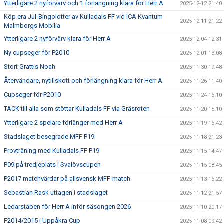
Ytterligare 2 nyförvärv och 1 förlängning klara för Herr A
2025-12-12 21:40
Köp era Jul-Bingolotter av Kulladals FF vid ICA Kvantum
2025-12-11 21:22
Malmborgs Mobilia
Ytterligare 2 nyförvärv klara för Herr A
2025-12-04 12:31
Ny cupseger för P2010
2025-12-01 13:08
Stort Grattis Noah
2025-11-30 19:48
Återvändare, nytillskott och förlängning klara för Herr A
2025-11-26 11:40
Cupseger för P2010
2025-11-24 15:10
TACK till alla som stöttar Kulladals FF via Gräsroten
2025-11-20 15:10
Ytterligare 2 spelare förlänger med Herr A
2025-11-19 15:42
Stadslaget besegrade MFF P19
2025-11-18 21:23
Provträning med Kulladals FF P19
2025-11-15 14:47
P09 på tredjeplats i Svalövscupen
2025-11-15 08:45
P2017 matchvärdar på allsvensk MFF-match
2025-11-13 15:22
Sebastian Rask uttagen i stadslaget
2025-11-12 21:57
Ledarstaben för Herr A inför säsongen 2026
2025-11-10 20:17
F2014/2015 i Uppåkra Cup
2025-11-08 09:42