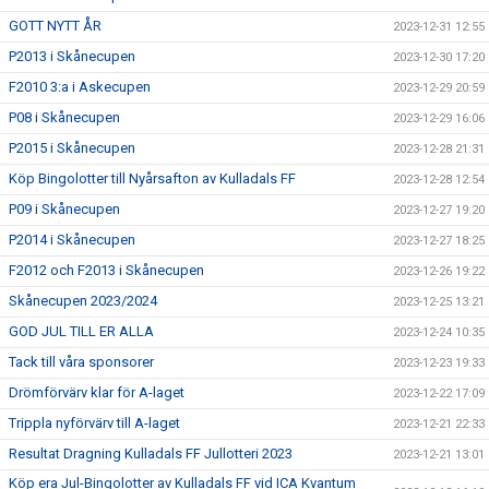
GOTT NYTT ÅR
2023-12-31 12:55
P2013 i Skånecupen
2023-12-30 17:20
F2010 3:a i Askecupen
2023-12-29 20:59
P08 i Skånecupen
2023-12-29 16:06
P2015 i Skånecupen
2023-12-28 21:31
Köp Bingolotter till Nyårsafton av Kulladals FF
2023-12-28 12:54
P09 i Skånecupen
2023-12-27 19:20
P2014 i Skånecupen
2023-12-27 18:25
F2012 och F2013 i Skånecupen
2023-12-26 19:22
Skånecupen 2023/2024
2023-12-25 13:21
GOD JUL TILL ER ALLA
2023-12-24 10:35
Tack till våra sponsorer
2023-12-23 19:33
Drömförvärv klar för A-laget
2023-12-22 17:09
Trippla nyförvärv till A-laget
2023-12-21 22:33
Resultat Dragning Kulladals FF Jullotteri 2023
2023-12-21 13:01
Köp era Jul-Bingolotter av Kulladals FF vid ICA Kvantum