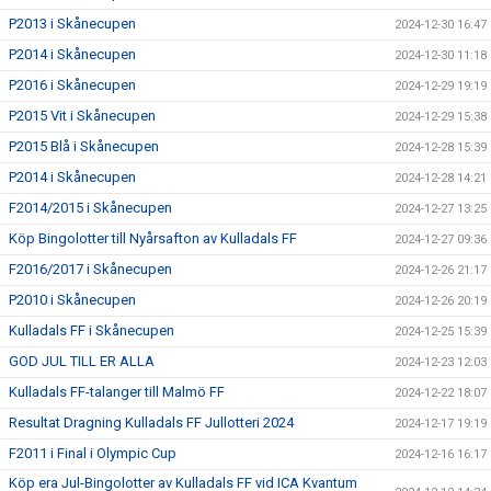
P2013 i Skånecupen
2024-12-30 16:47
P2014 i Skånecupen
2024-12-30 11:18
P2016 i Skånecupen
2024-12-29 19:19
P2015 Vit i Skånecupen
2024-12-29 15:38
P2015 Blå i Skånecupen
2024-12-28 15:39
P2014 i Skånecupen
2024-12-28 14:21
F2014/2015 i Skånecupen
2024-12-27 13:25
Köp Bingolotter till Nyårsafton av Kulladals FF
2024-12-27 09:36
F2016/2017 i Skånecupen
2024-12-26 21:17
P2010 i Skånecupen
2024-12-26 20:19
Kulladals FF i Skånecupen
2024-12-25 15:39
GOD JUL TILL ER ALLA
2024-12-23 12:03
Kulladals FF-talanger till Malmö FF
2024-12-22 18:07
Resultat Dragning Kulladals FF Jullotteri 2024
2024-12-17 19:19
F2011 i Final i Olympic Cup
2024-12-16 16:17
Köp era Jul-Bingolotter av Kulladals FF vid ICA Kvantum