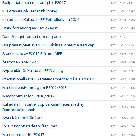
Roligt matchsammandrag för P2017
2024-03-24 21:07
KFF-tränare på Tränarutbildning
2024-03-24 14:47
Inbjudan till Kulladals FF Fotbollsskola 2024
2024-03-20 15:38
Stark försäsong av Herr A-laget
2024-03-17 10:45
Dam A-laget fortsatt obesegrade
2024-03-17 10:17
Bra prestationer av P2012 i Skånes Vintermästerskap
2024-03-17 09:54
Stark insats av P2015 Blå mot MFF
2024-03-09 16:51
Årsmöte 2024-03-21
2024-02-28 22:30
Nypremiär för Kulladals FF Damlag
2024-02-26 16:44
Internationella P2015 Träningsmatcher på Kulladals IP
2024-02-22 22:28
Matchintensiv lördag för F2012/2013
2024-02-21 14:06
Matchpremiär för F2016/2017
2024-02-11 18:15
Kulladals FF stärker upp verksamheten med ny
2024-02-09 20:06
Barnfotbollscoach
Nya skåp i bollförrådet
2024-02-08 22:34
P2012 imponerade i Viffecupen
2024-02-05 15:16
Matchpremiär för P2017
2024-02-04 13:53