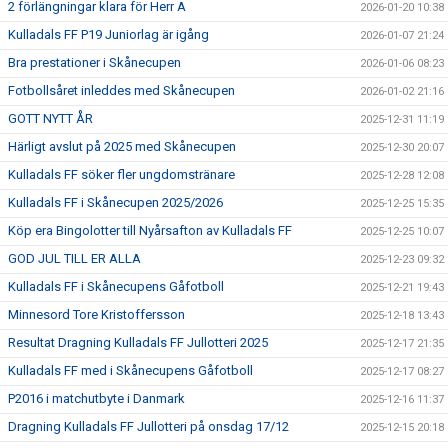
2 förlängningar klara för Herr A
2026-01-20 10:38
Kulladals FF P19 Juniorlag är igång
2026-01-07 21:24
Bra prestationer i Skånecupen
2026-01-06 08:23
Fotbollsåret inleddes med Skånecupen
2026-01-02 21:16
GOTT NYTT ÅR
2025-12-31 11:19
Härligt avslut på 2025 med Skånecupen
2025-12-30 20:07
Kulladals FF söker fler ungdomstränare
2025-12-28 12:08
Kulladals FF i Skånecupen 2025/2026
2025-12-25 15:35
Köp era Bingolotter till Nyårsafton av Kulladals FF
2025-12-25 10:07
GOD JUL TILL ER ALLA
2025-12-23 09:32
Kulladals FF i Skånecupens Gåfotboll
2025-12-21 19:43
Minnesord Tore Kristoffersson
2025-12-18 13:43
Resultat Dragning Kulladals FF Jullotteri 2025
2025-12-17 21:35
Kulladals FF med i Skånecupens Gåfotboll
2025-12-17 08:27
P2016 i matchutbyte i Danmark
2025-12-16 11:37
Dragning Kulladals FF Jullotteri på onsdag 17/12
2025-12-15 20:18