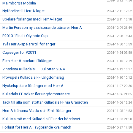
2024-12-12 14:34
Malmborgs Mobilia
Nyförvärv till Herr A-laget
2024-12-11 17:52
Spelare förlänger med Herr A-laget
2024-12-11 16:18
Martin Persson ny assisterande tränare i Herr A
2024-12-09 21:49
P2010 i Final i Olympic Cup
2024-12-08 18:43
Två Herr A-spelare till förlänger
2024-11-30 10:33
Cupseger för P2011
2024-11-24 09:58
Fem Herr A-spelare förlänger
2024-11-15 17:19
Vinstlista Kulladals FF Jullotteri 2024
2024-11-12 16:17
Provspel i Kulladals FF Ungdomslag
2024-11-10 10:12
Nyckelspelare förlänger med Herr A
2024-11-07 20:36
Kulladals FF söker fler ungdomstränare
2024-11-06 21:05
Tack till alla som stöttar Kulladals FF via Gräsroten
2024-11-06 15:24
Herr A-tränarna Vlado och Emil förlänger
2024-11-05 14:53
Kul i Malmö med Kulladals FF under höstlovet
2024-11-03 21:50
Förlust för Herr A i avgörande kvalmatch
2024-10-27 17:58