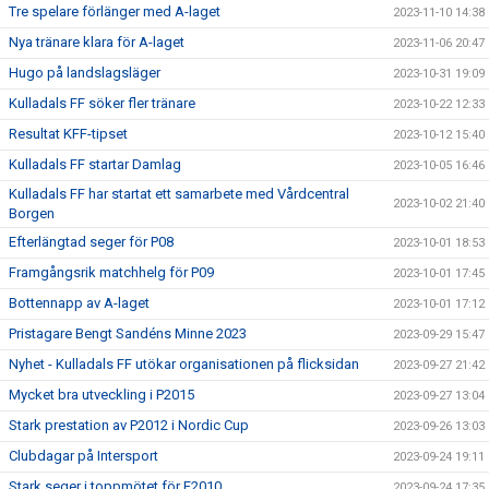
Tre spelare förlänger med A-laget
2023-11-10 14:38
Nya tränare klara för A-laget
2023-11-06 20:47
Hugo på landslagsläger
2023-10-31 19:09
Kulladals FF söker fler tränare
2023-10-22 12:33
Resultat KFF-tipset
2023-10-12 15:40
Kulladals FF startar Damlag
2023-10-05 16:46
Kulladals FF har startat ett samarbete med Vårdcentral
2023-10-02 21:40
Borgen
Efterlängtad seger för P08
2023-10-01 18:53
Framgångsrik matchhelg för P09
2023-10-01 17:45
Bottennapp av A-laget
2023-10-01 17:12
Pristagare Bengt Sandéns Minne 2023
2023-09-29 15:47
Nyhet - Kulladals FF utökar organisationen på flicksidan
2023-09-27 21:42
Mycket bra utveckling i P2015
2023-09-27 13:04
Stark prestation av P2012 i Nordic Cup
2023-09-26 13:03
Clubdagar på Intersport
2023-09-24 19:11
Stark seger i toppmötet för F2010
2023-09-24 17:35