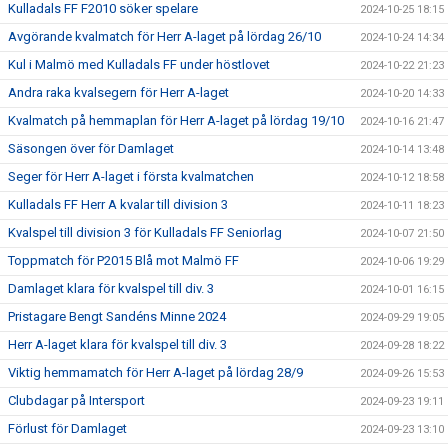
Kulladals FF F2010 söker spelare
2024-10-25 18:15
Avgörande kvalmatch för Herr A-laget på lördag 26/10
2024-10-24 14:34
Kul i Malmö med Kulladals FF under höstlovet
2024-10-22 21:23
Andra raka kvalsegern för Herr A-laget
2024-10-20 14:33
Kvalmatch på hemmaplan för Herr A-laget på lördag 19/10
2024-10-16 21:47
Säsongen över för Damlaget
2024-10-14 13:48
Seger för Herr A-laget i första kvalmatchen
2024-10-12 18:58
Kulladals FF Herr A kvalar till division 3
2024-10-11 18:23
Kvalspel till division 3 för Kulladals FF Seniorlag
2024-10-07 21:50
Toppmatch för P2015 Blå mot Malmö FF
2024-10-06 19:29
Damlaget klara för kvalspel till div. 3
2024-10-01 16:15
Pristagare Bengt Sandéns Minne 2024
2024-09-29 19:05
Herr A-laget klara för kvalspel till div. 3
2024-09-28 18:22
Viktig hemmamatch för Herr A-laget på lördag 28/9
2024-09-26 15:53
Clubdagar på Intersport
2024-09-23 19:11
Förlust för Damlaget
2024-09-23 13:10