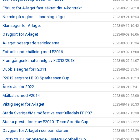
Förlust för A-laget fast säkrat div. 4-kontrakt
2023-09-23 20:18
Nermin på regionalt landslagsläger
2023-09-21 15:53
Klar seger för A-laget
2023-09-17 10:42
Oavgjort för A-laget
2023-09-09 16:06
A-laget besegrade serieledarna
2023-09-03 15:34
Fotbollsunderhållning med P2016
2023-09-02 17:00
Framgångsrik matchhelg av F2012/2013
2023-08-27 21:07
Dubbla segrar för P2011
2023-08-26 21:34
P2012 segrare i B.93 Sparkassen Cup
2023-08-24 15:13
Årets Junior 2022
2023-08-21 07:41
Målkalas med P2014
2023-08-20 22:00
Viktig seger för A-laget
2023-08-19 20:33
Städa Sverige#Malmöfestivalen#Kulladals FF P07
2023-08-17 13:30
Starka prestationer av P2010 i Team Sportia Cup
2023-08-13 21:22
Oavgjort för A-laget i serieomstarten
2023-08-12 22:29
F2012/2013 imponerade i Sisters Football Cup
2023-07-08 13:39