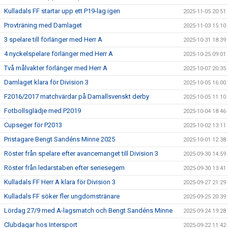
Kulladals FF startar upp ett P19-lag igen
2025-11-05 20:51
Provträning med Damlaget
2025-11-03 15:10
3 spelare till förlänger med Herr A
2025-10-31 18:39
4 nyckelspelare förlänger med Herr A
2025-10-25 09:01
Två målvakter förlänger med Herr A
2025-10-07 20:35
Damlaget klara för Division 3
2025-10-05 16:00
F2016/2017 matchvärdar på Damallsvenskt derby
2025-10-05 11:10
Fotbollsglädje med P2019
2025-10-04 18:46
Cupseger för P2013
2025-10-02 13:11
Pristagare Bengt Sandéns Minne 2025
2025-10-01 12:38
Röster från spelare efter avancemanget till Division 3
2025-09-30 14:59
Röster från ledarstaben efter seriesegern
2025-09-30 13:41
Kulladals FF Herr A klara för Division 3
2025-09-27 21:29
Kulladals FF söker fler ungdomstränare
2025-09-25 20:39
Lördag 27/9 med A-lagsmatch och Bengt Sandéns Minne
2025-09-24 19:28
Clubdagar hos Intersport
2025-09-22 11:42