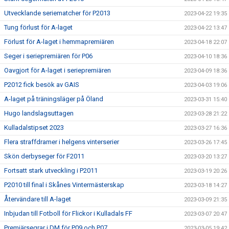
Utvecklande seriematcher för P2013
2023-04-22 19:35
Tung förlust för A-laget
2023-04-22 13:47
Förlust för A-laget i hemmapremiären
2023-04-18 22:07
Seger i seriepremiären för P06
2023-04-10 18:36
Oavgjort för A-laget i seriepremiären
2023-04-09 18:36
P2012 fick besök av GAIS
2023-04-03 19:06
A-laget på träningsläger på Öland
2023-03-31 15:40
Hugo landslagsuttagen
2023-03-28 21:22
Kulladalstipset 2023
2023-03-27 16:36
Flera straffdramer i helgens vinterserier
2023-03-26 17:45
Skön derbyseger för F2011
2023-03-20 13:27
Fortsatt stark utveckling i P2011
2023-03-19 20:26
P2010 till final i Skånes Vintermästerskap
2023-03-18 14:27
Återvändare till A-laget
2023-03-09 21:35
Inbjudan till Fotboll för Flickor i Kulladals FF
2023-03-07 20:47
Premiärsegrar i DM för P09 och P07
2023-03-05 19:42