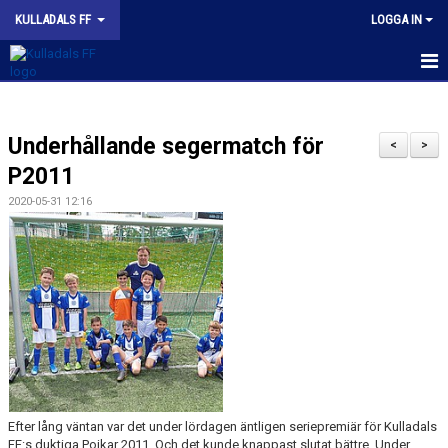
KULLADALS FF
LOGGA IN
HEM
Underhållande segermatch för
OM KLUBBEN
<
>
P2011
NYHETER
2020-05-31 12:16
KONTAKT
INFORMATION MED POLICY
DOKUMENT
BILDGALLERI
MATCHER
Efter lång väntan var det under lördagen äntligen seriepremiär för Kulladals
FF:s duktiga Pojkar 2011. Och det kunde knappast slutat bättre. Under
INBETALNING