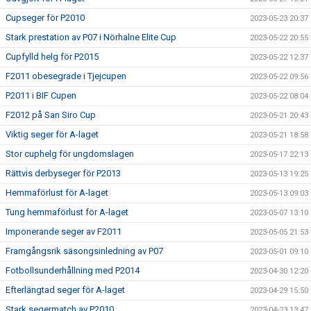
Cupseger för P2010
2023-05-23 20:37
Stark prestation av P07 i Nörhalne Elite Cup
2023-05-22 20:55
Cupfylld helg för P2015
2023-05-22 12:37
F2011 obesegrade i Tjejcupen
2023-05-22 09:56
P2011 i BIF Cupen
2023-05-22 08:04
F2012 på San Siro Cup
2023-05-21 20:43
Viktig seger för A-laget
2023-05-21 18:58
Stor cuphelg för ungdomslagen
2023-05-17 22:13
Rättvis derbyseger för P2013
2023-05-13 19:25
Hemmaförlust för A-laget
2023-05-13 09:03
Tung hemmaförlust för A-laget
2023-05-07 13:10
Imponerande seger av F2011
2023-05-05 21:53
Framgångsrik säsongsinledning av P07
2023-05-01 09:10
Fotbollsunderhållning med P2014
2023-04-30 12:20
Efterlängtad seger för A-laget
2023-04-29 15:50
Stark segermatch av P2010
2023-04-23 13:47