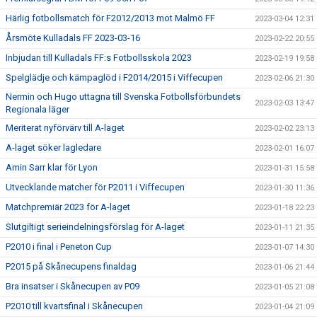
Härlig fotbollsmatch för F2012/2013 mot Malmö FF
2023-03-04 12:31
Årsmöte Kulladals FF 2023-03-16
2023-02-22 20:55
Inbjudan till Kulladals FF:s Fotbollsskola 2023
2023-02-19 19:58
Spelglädje och kämpaglöd i F2014/2015 i Viffecupen
2023-02-06 21:30
Nermin och Hugo uttagna till Svenska Fotbollsförbundets
2023-02-03 13:47
Regionala läger
Meriterat nyförvärv till A-laget
2023-02-02 23:13
A-laget söker lagledare
2023-02-01 16:07
Amin Sarr klar för Lyon
2023-01-31 15:58
Utvecklande matcher för P2011 i Viffecupen
2023-01-30 11:36
Matchpremiär 2023 för A-laget
2023-01-18 22:23
Slutgiltigt serieindelningsförslag för A-laget
2023-01-11 21:35
P2010 i final i Peneton Cup
2023-01-07 14:30
P2015 på Skånecupens finaldag
2023-01-06 21:44
Bra insatser i Skånecupen av P09
2023-01-05 21:08
P2010 till kvartsfinal i Skånecupen
2023-01-04 21:09