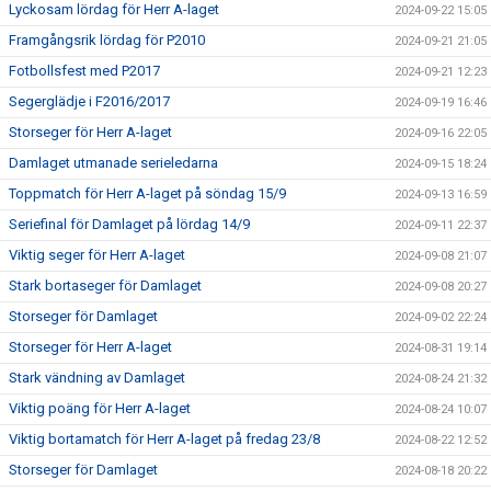
Lyckosam lördag för Herr A-laget
2024-09-22 15:05
Framgångsrik lördag för P2010
2024-09-21 21:05
Fotbollsfest med P2017
2024-09-21 12:23
Segerglädje i F2016/2017
2024-09-19 16:46
Storseger för Herr A-laget
2024-09-16 22:05
Damlaget utmanade serieledarna
2024-09-15 18:24
Toppmatch för Herr A-laget på söndag 15/9
2024-09-13 16:59
Seriefinal för Damlaget på lördag 14/9
2024-09-11 22:37
Viktig seger för Herr A-laget
2024-09-08 21:07
Stark bortaseger för Damlaget
2024-09-08 20:27
Storseger för Damlaget
2024-09-02 22:24
Storseger för Herr A-laget
2024-08-31 19:14
Stark vändning av Damlaget
2024-08-24 21:32
Viktig poäng för Herr A-laget
2024-08-24 10:07
Viktig bortamatch för Herr A-laget på fredag 23/8
2024-08-22 12:52
Storseger för Damlaget
2024-08-18 20:22