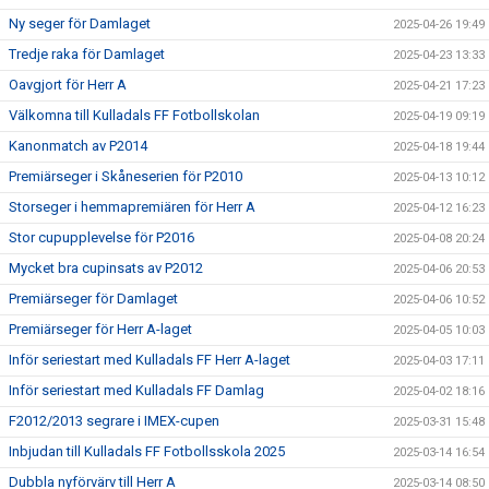
Ny seger för Damlaget
2025-04-26 19:49
Tredje raka för Damlaget
2025-04-23 13:33
Oavgjort för Herr A
2025-04-21 17:23
Välkomna till Kulladals FF Fotbollskolan
2025-04-19 09:19
Kanonmatch av P2014
2025-04-18 19:44
Premiärseger i Skåneserien för P2010
2025-04-13 10:12
Storseger i hemmapremiären för Herr A
2025-04-12 16:23
Stor cupupplevelse för P2016
2025-04-08 20:24
Mycket bra cupinsats av P2012
2025-04-06 20:53
Premiärseger för Damlaget
2025-04-06 10:52
Premiärseger för Herr A-laget
2025-04-05 10:03
Inför seriestart med Kulladals FF Herr A-laget
2025-04-03 17:11
Inför seriestart med Kulladals FF Damlag
2025-04-02 18:16
F2012/2013 segrare i IMEX-cupen
2025-03-31 15:48
Inbjudan till Kulladals FF Fotbollsskola 2025
2025-03-14 16:54
Dubbla nyförvärv till Herr A
2025-03-14 08:50