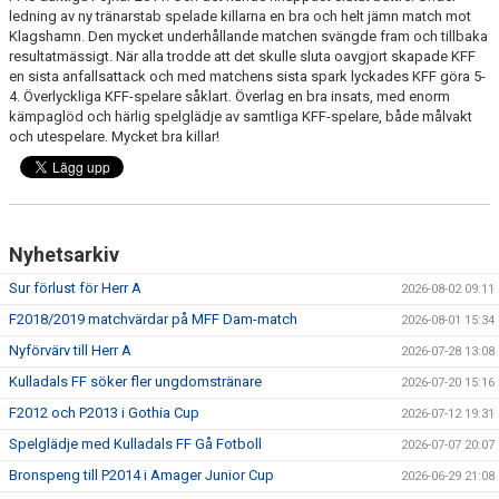
ledning av ny tränarstab spelade killarna en bra och helt jämn match mot
Klagshamn. Den mycket underhållande matchen svängde fram och tillbaka
PROFILKLÄDER
resultatmässigt. När alla trodde att det skulle sluta oavgjort skapade KFF
en sista anfallsattack och med matchens sista spark lyckades KFF göra 5-
KFF FACEBOOK
4. Överlyckliga KFF-spelare såklart. Överlag en bra insats, med enorm
kämpaglöd och härlig spelglädje av samtliga KFF-spelare, både målvakt
och utespelare. Mycket bra killar!
KFF INSTAGRAM
MEDLEM INTRESSEANMÄLAN
Nyhetsarkiv
Sur förlust för Herr A
2026-08-02 09:11
F2018/2019 matchvärdar på MFF Dam-match
2026-08-01 15:34
Nyförvärv till Herr A
2026-07-28 13:08
Kulladals FF söker fler ungdomstränare
2026-07-20 15:16
F2012 och P2013 i Gothia Cup
2026-07-12 19:31
Spelglädje med Kulladals FF Gå Fotboll
2026-07-07 20:07
Bronspeng till P2014 i Amager Junior Cup
2026-06-29 21:08