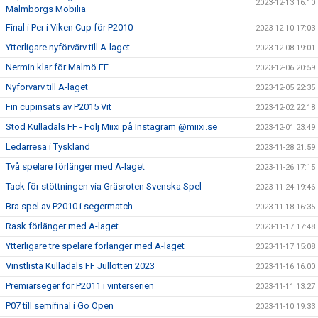
2023-12-13 16:10
Malmborgs Mobilia
Final i Per i Viken Cup för P2010
2023-12-10 17:03
Ytterligare nyförvärv till A-laget
2023-12-08 19:01
Nermin klar för Malmö FF
2023-12-06 20:59
Nyförvärv till A-laget
2023-12-05 22:35
Fin cupinsats av P2015 Vit
2023-12-02 22:18
Stöd Kulladals FF - Följ Miixi på Instagram @miixi.se
2023-12-01 23:49
Ledarresa i Tyskland
2023-11-28 21:59
Två spelare förlänger med A-laget
2023-11-26 17:15
Tack för stöttningen via Gräsroten Svenska Spel
2023-11-24 19:46
Bra spel av P2010 i segermatch
2023-11-18 16:35
Rask förlänger med A-laget
2023-11-17 17:48
Ytterligare tre spelare förlänger med A-laget
2023-11-17 15:08
Vinstlista Kulladals FF Jullotteri 2023
2023-11-16 16:00
Premiärseger för P2011 i vinterserien
2023-11-11 13:27
P07 till semifinal i Go Open
2023-11-10 19:33