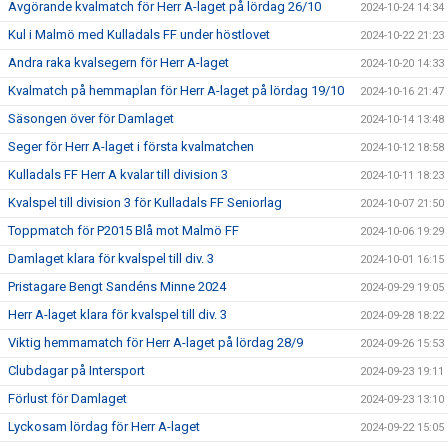
Avgörande kvalmatch för Herr A-laget på lördag 26/10
2024-10-24 14:34
Kul i Malmö med Kulladals FF under höstlovet
2024-10-22 21:23
Andra raka kvalsegern för Herr A-laget
2024-10-20 14:33
Kvalmatch på hemmaplan för Herr A-laget på lördag 19/10
2024-10-16 21:47
Säsongen över för Damlaget
2024-10-14 13:48
Seger för Herr A-laget i första kvalmatchen
2024-10-12 18:58
Kulladals FF Herr A kvalar till division 3
2024-10-11 18:23
Kvalspel till division 3 för Kulladals FF Seniorlag
2024-10-07 21:50
Toppmatch för P2015 Blå mot Malmö FF
2024-10-06 19:29
Damlaget klara för kvalspel till div. 3
2024-10-01 16:15
Pristagare Bengt Sandéns Minne 2024
2024-09-29 19:05
Herr A-laget klara för kvalspel till div. 3
2024-09-28 18:22
Viktig hemmamatch för Herr A-laget på lördag 28/9
2024-09-26 15:53
Clubdagar på Intersport
2024-09-23 19:11
Förlust för Damlaget
2024-09-23 13:10
Lyckosam lördag för Herr A-laget
2024-09-22 15:05