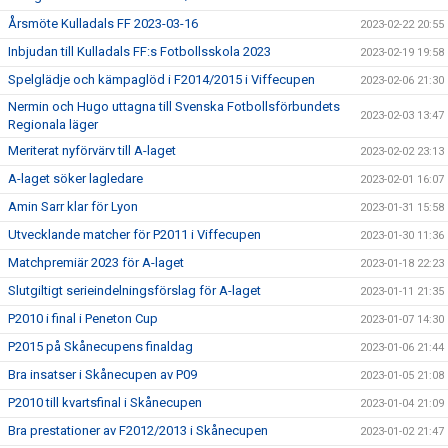
Årsmöte Kulladals FF 2023-03-16
2023-02-22 20:55
Inbjudan till Kulladals FF:s Fotbollsskola 2023
2023-02-19 19:58
Spelglädje och kämpaglöd i F2014/2015 i Viffecupen
2023-02-06 21:30
Nermin och Hugo uttagna till Svenska Fotbollsförbundets
2023-02-03 13:47
Regionala läger
Meriterat nyförvärv till A-laget
2023-02-02 23:13
A-laget söker lagledare
2023-02-01 16:07
Amin Sarr klar för Lyon
2023-01-31 15:58
Utvecklande matcher för P2011 i Viffecupen
2023-01-30 11:36
Matchpremiär 2023 för A-laget
2023-01-18 22:23
Slutgiltigt serieindelningsförslag för A-laget
2023-01-11 21:35
P2010 i final i Peneton Cup
2023-01-07 14:30
P2015 på Skånecupens finaldag
2023-01-06 21:44
Bra insatser i Skånecupen av P09
2023-01-05 21:08
P2010 till kvartsfinal i Skånecupen
2023-01-04 21:09
Bra prestationer av F2012/2013 i Skånecupen
2023-01-02 21:47