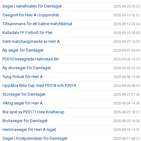
Seger i seriefinalen för Damlaget
2025-09-20 20:53
Oavgjort för Herr A i toppmötet
2025-09-13 16:01
Tillsammans för ett bättre matchklimat
2025-09-12 22:46
Kulladals FF Fotboll för Fler
2025-09-10 20:03
Sent matchavgörande av Herr A
2025-09-07 10:03
Ny seger för Damlaget
2025-09-07 09:45
P2010 besegrade Halmstad BK
2025-09-06 15:37
Ny storseger för Damlaget
2025-09-02 22:33
Tung förlust för Herr A
2025-08-30 19:46
Uppåkra Bilia Cup med P2018 och P2019
2025-08-30 08:50
Storseger för Damlaget
2025-08-27 21:36
Viktig seger för Herr A
2025-08-24 14:36
Bra spel av P2017 i Oxie Knattecup
2025-08-23 18:21
Bortaseger för Damlaget
2025-08-23 16:30
Hemmaseger för Herr A-laget
2025-08-18 13:31
Seger i höstpremiären för Damlaget
2025-08-17 08:37