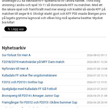
underläge 0-2 så vaknade KFF-spelarna till liv i andra halvlek. Trots tidig
utvisning i andra och spel 10-11 så dominerade KFF nu matchen. Med ett
lite rakare spel och framförallt med mer energi och kvalité så vände KFF på
PROFILKLÄDER
matchen till seger 8-4. Otroligt starkt gjort och KFF P03 visade återigen prov
på lagets grymma lagmoral och vilken hög nivå spelarna besitter. Mycket
KFF FACEBOOK
bra killar!
KFF INSTAGRAM
MEDLEM INTRESSEANMÄLAN
Nyhetsarkiv
Sur förlust för Herr A
2026-08-02 09:11
F2018/2019 matchvärdar på MFF Dam-match
2026-08-01 15:34
Nyförvärv till Herr A
2026-07-28 13:08
Kulladals FF söker fler ungdomstränare
2026-07-20 15:16
F2012 och P2013 i Gothia Cup
2026-07-12 19:31
Spelglädje med Kulladals FF Gå Fotboll
2026-07-07 20:07
Bronspeng till P2014 i Amager Junior Cup
2026-06-29 21:08
Framgångar för P2012 och P2013 i Skåne Summer Cup
2026-06-28 20:44