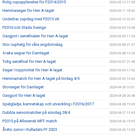
Rolig cupupplevelse för F2014/2015
2024-05-12 11:09
Hemmaseger för Herr A-laget
2024-05-11 18:45
Underbar cupdag med P2015 Vit
2024-05-10 22:47
P2010 och Städa Sverige
2024-05-09 19:08
Oavgjort i seriefinalen för Herr A-laget
2024-05-09 17:54
Stor cuphelg för våra ungdomslag
2024-05-08 21:37
4 raka segrar för Damlaget
2024-05-08 13:23
Tidig seriefinal för Herr A-laget
2024-05-07 21:48
Seger i toppmötet för Herr A-laget
2024-05-04 17:56
Hemmamatch för Herr A-laget på lördag 4/5
2024-05-02 14:06
Storseger för Damlaget
2024-04-30 10:01
Oavgjort för Herr A-laget
2024-04-28 20:48
Spelglädje, kamratskap och utveckling i F2016/2017
2024-04-28 19:49
Dubbla seniormatcher på söndag 28/4
2024-04-27 15:43
P2015 på Allsvensk MFF-match
2024-04-26 19:43
Årets Junior i Kulladals FF 2023
2024-04-26 13:24