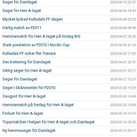
Seger för Damlaget
2024-06-10 22:37
Seger för Herr A-laget
2024-06-09 18:39
Mycket lyckad Kulladals FF-dagen
2024-06-08 22:22
Härlig match av P2011
2024-06-08 08:38
Hemmamatch för Herr A-laget på lördag 8/6
2024-06-07 23:36
Stark prestation av P2012 i Nordic Cup
2024-06-04 21:33
Kulladals FF söker fler Tränare
2024-06-02 17:02
Sen kvittering för Damlaget
2024-06-01 22:37
Viktig seger för Herr A-laget
2024-05-31 23:17
Seger för Damlaget
2024-05-27 13:27
Seger i Skåneserien för P2010
2024-05-25 19:29
Oavgjort för Herr A-laget
2024-05-25 16:04
Hemmamatch på fredag för Herr A-laget
2024-05-23 13:09
Förlust för Herr A-laget
2024-05-19 19:19
Toppmatcher i helgen för Herr A-laget och Damlaget
2024-05-16 00:25
Ny hemmaseger för Damlaget
2024-05-12 20:17