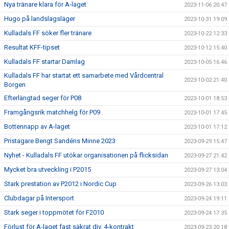
Nya tränare klara för A-laget
2023-11-06 20:47
Hugo på landslagsläger
2023-10-31 19:09
Kulladals FF söker fler tränare
2023-10-22 12:33
Resultat KFF-tipset
2023-10-12 15:40
Kulladals FF startar Damlag
2023-10-05 16:46
Kulladals FF har startat ett samarbete med Vårdcentral
2023-10-02 21:40
Borgen
Efterlängtad seger för P08
2023-10-01 18:53
Framgångsrik matchhelg för P09
2023-10-01 17:45
Bottennapp av A-laget
2023-10-01 17:12
Pristagare Bengt Sandéns Minne 2023
2023-09-29 15:47
Nyhet - Kulladals FF utökar organisationen på flicksidan
2023-09-27 21:42
Mycket bra utveckling i P2015
2023-09-27 13:04
Stark prestation av P2012 i Nordic Cup
2023-09-26 13:03
Clubdagar på Intersport
2023-09-24 19:11
Stark seger i toppmötet för F2010
2023-09-24 17:35
Förlust för A-laget fast säkrat div. 4-kontrakt
2023-09-23 20:18