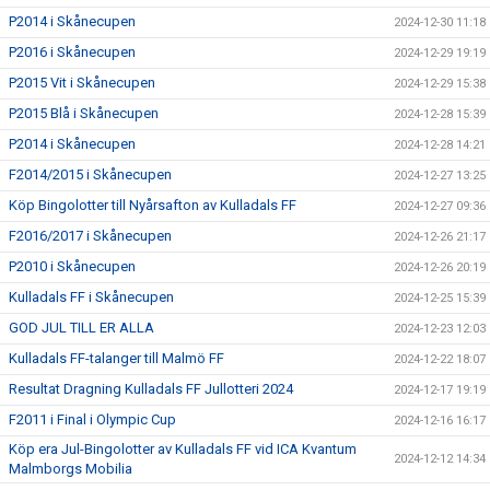
P2014 i Skånecupen
2024-12-30 11:18
P2016 i Skånecupen
2024-12-29 19:19
P2015 Vit i Skånecupen
2024-12-29 15:38
P2015 Blå i Skånecupen
2024-12-28 15:39
P2014 i Skånecupen
2024-12-28 14:21
F2014/2015 i Skånecupen
2024-12-27 13:25
Köp Bingolotter till Nyårsafton av Kulladals FF
2024-12-27 09:36
F2016/2017 i Skånecupen
2024-12-26 21:17
P2010 i Skånecupen
2024-12-26 20:19
Kulladals FF i Skånecupen
2024-12-25 15:39
GOD JUL TILL ER ALLA
2024-12-23 12:03
Kulladals FF-talanger till Malmö FF
2024-12-22 18:07
Resultat Dragning Kulladals FF Jullotteri 2024
2024-12-17 19:19
F2011 i Final i Olympic Cup
2024-12-16 16:17
Köp era Jul-Bingolotter av Kulladals FF vid ICA Kvantum
2024-12-12 14:34
Malmborgs Mobilia