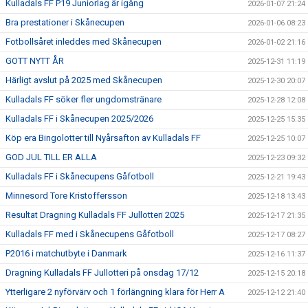
Kulladals FF P19 Juniorlag är igång
2026-01-07 21:24
Bra prestationer i Skånecupen
2026-01-06 08:23
Fotbollsåret inleddes med Skånecupen
2026-01-02 21:16
GOTT NYTT ÅR
2025-12-31 11:19
Härligt avslut på 2025 med Skånecupen
2025-12-30 20:07
Kulladals FF söker fler ungdomstränare
2025-12-28 12:08
Kulladals FF i Skånecupen 2025/2026
2025-12-25 15:35
Köp era Bingolotter till Nyårsafton av Kulladals FF
2025-12-25 10:07
GOD JUL TILL ER ALLA
2025-12-23 09:32
Kulladals FF i Skånecupens Gåfotboll
2025-12-21 19:43
Minnesord Tore Kristoffersson
2025-12-18 13:43
Resultat Dragning Kulladals FF Jullotteri 2025
2025-12-17 21:35
Kulladals FF med i Skånecupens Gåfotboll
2025-12-17 08:27
P2016 i matchutbyte i Danmark
2025-12-16 11:37
Dragning Kulladals FF Jullotteri på onsdag 17/12
2025-12-15 20:18
Ytterligare 2 nyförvärv och 1 förlängning klara för Herr A
2025-12-12 21:40