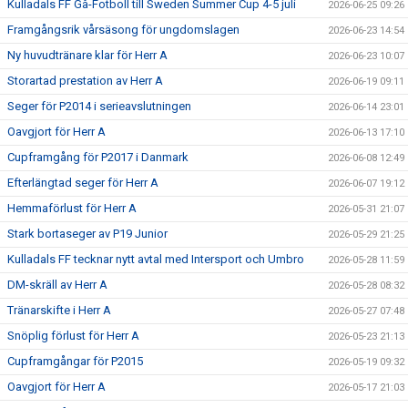
Kulladals FF Gå-Fotboll till Sweden Summer Cup 4-5 juli
2026-06-25 09:26
Framgångsrik vårsäsong för ungdomslagen
2026-06-23 14:54
Ny huvudtränare klar för Herr A
2026-06-23 10:07
Storartad prestation av Herr A
2026-06-19 09:11
Seger för P2014 i serieavslutningen
2026-06-14 23:01
Oavgjort för Herr A
2026-06-13 17:10
Cupframgång för P2017 i Danmark
2026-06-08 12:49
Efterlängtad seger för Herr A
2026-06-07 19:12
Hemmaförlust för Herr A
2026-05-31 21:07
Stark bortaseger av P19 Junior
2026-05-29 21:25
Kulladals FF tecknar nytt avtal med Intersport och Umbro
2026-05-28 11:59
DM-skräll av Herr A
2026-05-28 08:32
Tränarskifte i Herr A
2026-05-27 07:48
Snöplig förlust för Herr A
2026-05-23 21:13
Cupframgångar för P2015
2026-05-19 09:32
Oavgjort för Herr A
2026-05-17 21:03