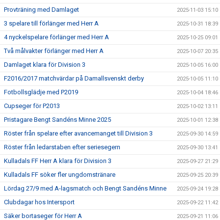
Provträning med Damlaget
2025-11-03 15:10
3 spelare till förlänger med Herr A
2025-10-31 18:39
4 nyckelspelare förlänger med Herr A
2025-10-25 09:01
Två målvakter förlänger med Herr A
2025-10-07 20:35
Damlaget klara för Division 3
2025-10-05 16:00
F2016/2017 matchvärdar på Damallsvenskt derby
2025-10-05 11:10
Fotbollsglädje med P2019
2025-10-04 18:46
Cupseger för P2013
2025-10-02 13:11
Pristagare Bengt Sandéns Minne 2025
2025-10-01 12:38
Röster från spelare efter avancemanget till Division 3
2025-09-30 14:59
Röster från ledarstaben efter seriesegern
2025-09-30 13:41
Kulladals FF Herr A klara för Division 3
2025-09-27 21:29
Kulladals FF söker fler ungdomstränare
2025-09-25 20:39
Lördag 27/9 med A-lagsmatch och Bengt Sandéns Minne
2025-09-24 19:28
Clubdagar hos Intersport
2025-09-22 11:42
Säker bortaseger för Herr A
2025-09-21 11:06