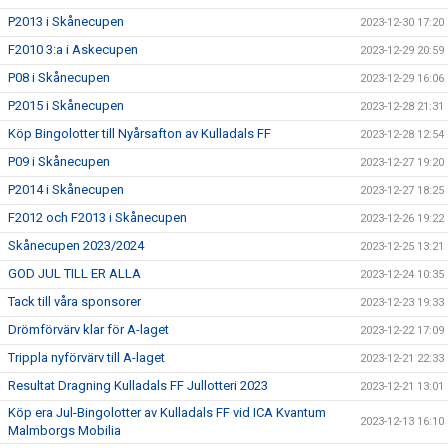
P2013 i Skånecupen
2023-12-30 17:20
F2010 3:a i Askecupen
2023-12-29 20:59
P08 i Skånecupen
2023-12-29 16:06
P2015 i Skånecupen
2023-12-28 21:31
Köp Bingolotter till Nyårsafton av Kulladals FF
2023-12-28 12:54
P09 i Skånecupen
2023-12-27 19:20
P2014 i Skånecupen
2023-12-27 18:25
F2012 och F2013 i Skånecupen
2023-12-26 19:22
Skånecupen 2023/2024
2023-12-25 13:21
GOD JUL TILL ER ALLA
2023-12-24 10:35
Tack till våra sponsorer
2023-12-23 19:33
Drömförvärv klar för A-laget
2023-12-22 17:09
Trippla nyförvärv till A-laget
2023-12-21 22:33
Resultat Dragning Kulladals FF Jullotteri 2023
2023-12-21 13:01
Köp era Jul-Bingolotter av Kulladals FF vid ICA Kvantum
2023-12-13 16:10
Malmborgs Mobilia