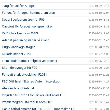
Tung förlust för A-laget
2023-04-22 13:47
Förlust för A-laget i hemmapremiären
2023-04-18 22:07
Seger i seriepremiären för P06
2023-04-10 18:36
Oavgjort för A-laget i seriepremiären
2023-04-09 18:36
P2012 fick besök av GAIS
2023-04-03 19:06
A-laget på träningsläger på Öland
2023-03-31 15:40
Hugo landslagsuttagen
2023-03-28 21:22
Kulladalstipset 2023
2023-03-27 16:36
Flera straffdramer i helgens vinterserier
2023-03-26 17:45
Skön derbyseger för F2011
2023-03-20 13:27
Fortsatt stark utveckling i P2011
2023-03-19 20:26
P2010 till final i Skånes Vintermästerskap
2023-03-18 14:27
Återvändare till A-laget
2023-03-09 21:35
Inbjudan till Fotboll för Flickor i Kulladals FF
2023-03-07 20:47
Premiärsegrar i DM för P09 och P07
2023-03-05 19:42
Härlig fotbollsmatch för F2012/2013 mot Malmö FF
2023-03-04 12:31