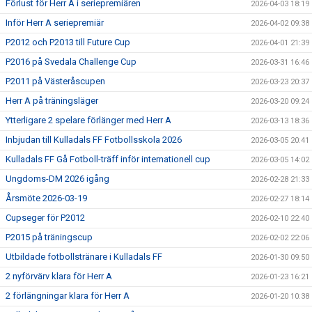
Förlust för Herr A i seriepremiären
2026-04-03 18:19
Inför Herr A seriepremiär
2026-04-02 09:38
P2012 och P2013 till Future Cup
2026-04-01 21:39
P2016 på Svedala Challenge Cup
2026-03-31 16:46
P2011 på Västeråscupen
2026-03-23 20:37
Herr A på träningsläger
2026-03-20 09:24
Ytterligare 2 spelare förlänger med Herr A
2026-03-13 18:36
Inbjudan till Kulladals FF Fotbollsskola 2026
2026-03-05 20:41
Kulladals FF Gå Fotboll-träff inför internationell cup
2026-03-05 14:02
Ungdoms-DM 2026 igång
2026-02-28 21:33
Årsmöte 2026-03-19
2026-02-27 18:14
Cupseger för P2012
2026-02-10 22:40
P2015 på träningscup
2026-02-02 22:06
Utbildade fotbollstränare i Kulladals FF
2026-01-30 09:50
2 nyförvärv klara för Herr A
2026-01-23 16:21
2 förlängningar klara för Herr A
2026-01-20 10:38