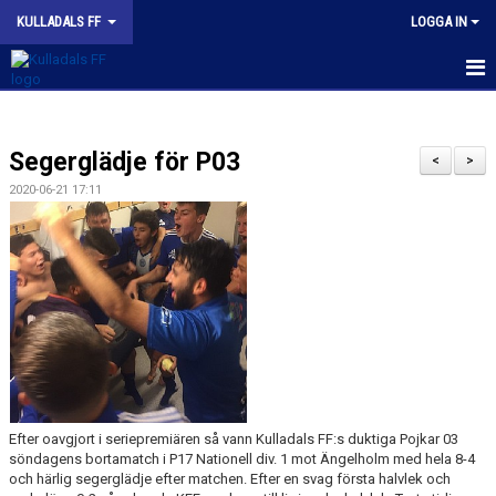
KULLADALS FF
LOGGA IN
HEM
Segerglädje för P03
OM KLUBBEN
<
>
2020-06-21 17:11
NYHETER
KONTAKT
INFORMATION MED POLICY
DOKUMENT
BILDGALLERI
Efter oavgjort i seriepremiären så vann Kulladals FF:s duktiga Pojkar 03
MATCHER
söndagens bortamatch i P17 Nationell div. 1 mot Ängelholm med hela 8-4
och härlig segerglädje efter matchen. Efter en svag första halvlek och
INBETALNING