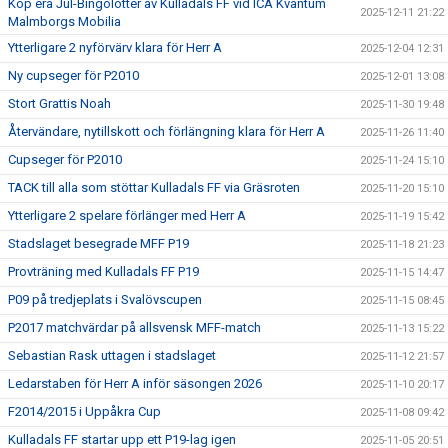
Köp era Jul-Bingolotter av Kulladals FF vid ICA Kvantum
2025-12-11 21:22
Malmborgs Mobilia
Ytterligare 2 nyförvärv klara för Herr A
2025-12-04 12:31
Ny cupseger för P2010
2025-12-01 13:08
Stort Grattis Noah
2025-11-30 19:48
Återvändare, nytillskott och förlängning klara för Herr A
2025-11-26 11:40
Cupseger för P2010
2025-11-24 15:10
TACK till alla som stöttar Kulladals FF via Gräsroten
2025-11-20 15:10
Ytterligare 2 spelare förlänger med Herr A
2025-11-19 15:42
Stadslaget besegrade MFF P19
2025-11-18 21:23
Provträning med Kulladals FF P19
2025-11-15 14:47
P09 på tredjeplats i Svalövscupen
2025-11-15 08:45
P2017 matchvärdar på allsvensk MFF-match
2025-11-13 15:22
Sebastian Rask uttagen i stadslaget
2025-11-12 21:57
Ledarstaben för Herr A inför säsongen 2026
2025-11-10 20:17
F2014/2015 i Uppåkra Cup
2025-11-08 09:42
Kulladals FF startar upp ett P19-lag igen
2025-11-05 20:51