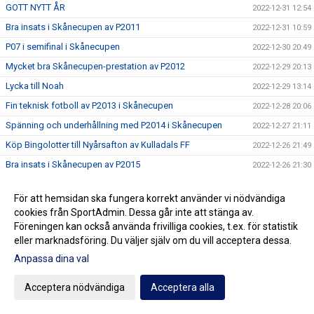
GOTT NYTT ÅR
2022-12-31 12:54
Bra insats i Skånecupen av P2011
2022-12-31 10:59
P07 i semifinal i Skånecupen
2022-12-30 20:49
Mycket bra Skånecupen-prestation av P2012
2022-12-29 20:13
Lycka till Noah
2022-12-29 13:14
Fin teknisk fotboll av P2013 i Skånecupen
2022-12-28 20:06
Spänning och underhållning med P2014 i Skånecupen
2022-12-27 21:11
Köp Bingolotter till Nyårsafton av Kulladals FF
2022-12-26 21:49
Bra insats i Skånecupen av P2015
2022-12-26 21:30
GOD JUL TILL ER ALLA
2022-12-23 20:23
För att hemsidan ska fungera korrekt använder vi nödvändiga
Resultat Dragning Kulladals FF Jullotteri 2022
2022-12-21 13:30
cookies från SportAdmin. Dessa går inte att stänga av.
P2010 avslutade säsongen med beachvolleyboll
2022-12-17 21:21
Föreningen kan också använda frivilliga cookies, t.ex. för statistik
eller marknadsföring. Du väljer själv om du vill acceptera dessa.
Köp era Jul-Bingolotter av Kulladals FF vid ICA Kvantum
2022-12-11 11:50
Malmborgs Mobilia
Anpassa dina val
Nyförvärv och återvändare till A-laget
2022-12-10 10:07
Acceptera nödvändiga
Acceptera alla
Cupseger för P09
2022-12-05 13:19
F09 i final i Olympic Cup
2022-11-21 21:11