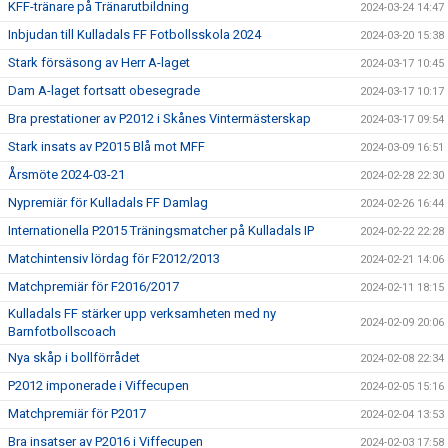
KFF-tränare på Tränarutbildning
2024-03-24 14:47
Inbjudan till Kulladals FF Fotbollsskola 2024
2024-03-20 15:38
Stark försäsong av Herr A-laget
2024-03-17 10:45
Dam A-laget fortsatt obesegrade
2024-03-17 10:17
Bra prestationer av P2012 i Skånes Vintermästerskap
2024-03-17 09:54
Stark insats av P2015 Blå mot MFF
2024-03-09 16:51
Årsmöte 2024-03-21
2024-02-28 22:30
Nypremiär för Kulladals FF Damlag
2024-02-26 16:44
Internationella P2015 Träningsmatcher på Kulladals IP
2024-02-22 22:28
Matchintensiv lördag för F2012/2013
2024-02-21 14:06
Matchpremiär för F2016/2017
2024-02-11 18:15
Kulladals FF stärker upp verksamheten med ny
2024-02-09 20:06
Barnfotbollscoach
Nya skåp i bollförrådet
2024-02-08 22:34
P2012 imponerade i Viffecupen
2024-02-05 15:16
Matchpremiär för P2017
2024-02-04 13:53
Bra insatser av P2016 i Viffecupen
2024-02-03 17:58