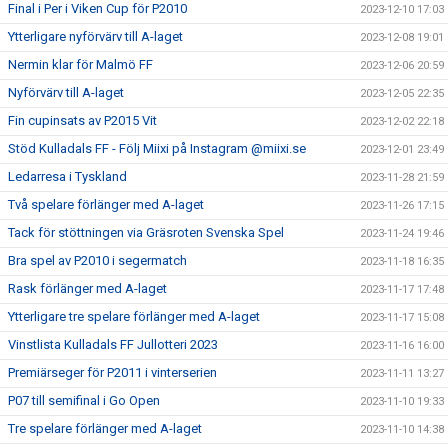
Final i Per i Viken Cup för P2010
2023-12-10 17:03
Ytterligare nyförvärv till A-laget
2023-12-08 19:01
Nermin klar för Malmö FF
2023-12-06 20:59
Nyförvärv till A-laget
2023-12-05 22:35
Fin cupinsats av P2015 Vit
2023-12-02 22:18
Stöd Kulladals FF - Följ Miixi på Instagram @miixi.se
2023-12-01 23:49
Ledarresa i Tyskland
2023-11-28 21:59
Två spelare förlänger med A-laget
2023-11-26 17:15
Tack för stöttningen via Gräsroten Svenska Spel
2023-11-24 19:46
Bra spel av P2010 i segermatch
2023-11-18 16:35
Rask förlänger med A-laget
2023-11-17 17:48
Ytterligare tre spelare förlänger med A-laget
2023-11-17 15:08
Vinstlista Kulladals FF Jullotteri 2023
2023-11-16 16:00
Premiärseger för P2011 i vinterserien
2023-11-11 13:27
P07 till semifinal i Go Open
2023-11-10 19:33
Tre spelare förlänger med A-laget
2023-11-10 14:38