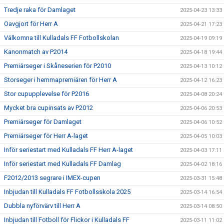
Tredje raka för Damlaget
2025-04-23 13:33
Oavgjort för Herr A
2025-04-21 17:23
Välkomna till Kulladals FF Fotbollskolan
2025-04-19 09:19
Kanonmatch av P2014
2025-04-18 19:44
Premiärseger i Skåneserien för P2010
2025-04-13 10:12
Storseger i hemmapremiären för Herr A
2025-04-12 16:23
Stor cupupplevelse för P2016
2025-04-08 20:24
Mycket bra cupinsats av P2012
2025-04-06 20:53
Premiärseger för Damlaget
2025-04-06 10:52
Premiärseger för Herr A-laget
2025-04-05 10:03
Inför seriestart med Kulladals FF Herr A-laget
2025-04-03 17:11
Inför seriestart med Kulladals FF Damlag
2025-04-02 18:16
F2012/2013 segrare i IMEX-cupen
2025-03-31 15:48
Inbjudan till Kulladals FF Fotbollsskola 2025
2025-03-14 16:54
Dubbla nyförvärv till Herr A
2025-03-14 08:50
Inbjudan till Fotboll för Flickor i Kulladals FF
2025-03-11 11:02