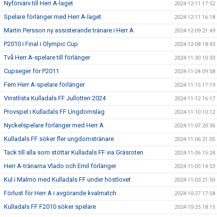
Nyförvärv till Herr A-laget
2024-12-11 17:52
Spelare förlänger med Herr A-laget
2024-12-11 16:18
Martin Persson ny assisterande tränare i Herr A
2024-12-09 21:49
P2010 i Final i Olympic Cup
2024-12-08 18:43
Två Herr A-spelare till förlänger
2024-11-30 10:33
Cupseger för P2011
2024-11-24 09:58
Fem Herr A-spelare förlänger
2024-11-15 17:19
Vinstlista Kulladals FF Jullotteri 2024
2024-11-12 16:17
Provspel i Kulladals FF Ungdomslag
2024-11-10 10:12
Nyckelspelare förlänger med Herr A
2024-11-07 20:36
Kulladals FF söker fler ungdomstränare
2024-11-06 21:05
Tack till alla som stöttar Kulladals FF via Gräsroten
2024-11-06 15:24
Herr A-tränarna Vlado och Emil förlänger
2024-11-05 14:53
Kul i Malmö med Kulladals FF under höstlovet
2024-11-03 21:50
Förlust för Herr A i avgörande kvalmatch
2024-10-27 17:58
Kulladals FF F2010 söker spelare
2024-10-25 18:15