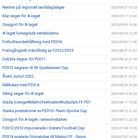
Nermin på regionalt landslagsläger
2023-09-21 15:53
Klar seger för A-laget
2023-09-17 10:42
Oavgjort för A-laget
2023-09-09 16:06
A-laget besegrade serieledarna
2023-09-03 15:34
Fotbollsunderhållning med P2016
2023-09-02 17:00
Framgångsrik matchhelg av F2012/2013
2023-08-27 21:07
Dubbla segrar för P2011
2023-08-26 21:34
P2012 segrare i B.93 Sparkassen Cup
2023-08-24 15:13
Årets Junior 2022
2023-08-21 07:41
Målkalas med P2014
2023-08-20 22:00
Viktig seger för A-laget
2023-08-19 20:33
Städa Sverige#Malmöfestivalen#Kulladals FF P07
2023-08-17 13:30
Starka prestationer av P2010 i Team Sportia Cup
2023-08-13 21:22
Oavgjort för A-laget i serieomstarten
2023-08-12 22:29
F2012/2013 imponerade i Sisters Football Cup
2023-07-08 13:39
P2014 spelade förmatcher till Malmö FF - Sirius
2023-07-02 16:24