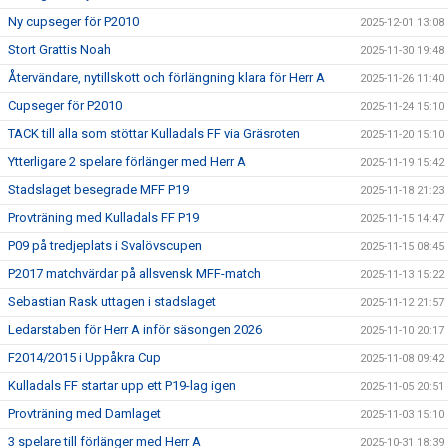
Ny cupseger för P2010
2025-12-01 13:08
Stort Grattis Noah
2025-11-30 19:48
Återvändare, nytillskott och förlängning klara för Herr A
2025-11-26 11:40
Cupseger för P2010
2025-11-24 15:10
TACK till alla som stöttar Kulladals FF via Gräsroten
2025-11-20 15:10
Ytterligare 2 spelare förlänger med Herr A
2025-11-19 15:42
Stadslaget besegrade MFF P19
2025-11-18 21:23
Provträning med Kulladals FF P19
2025-11-15 14:47
P09 på tredjeplats i Svalövscupen
2025-11-15 08:45
P2017 matchvärdar på allsvensk MFF-match
2025-11-13 15:22
Sebastian Rask uttagen i stadslaget
2025-11-12 21:57
Ledarstaben för Herr A inför säsongen 2026
2025-11-10 20:17
F2014/2015 i Uppåkra Cup
2025-11-08 09:42
Kulladals FF startar upp ett P19-lag igen
2025-11-05 20:51
Provträning med Damlaget
2025-11-03 15:10
3 spelare till förlänger med Herr A
2025-10-31 18:39