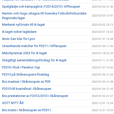
Spelglädje och kämpaglöd i F2014/2015 i Viffecupen
2023-02-06 21:30
Nermin och Hugo uttagna till Svenska Fotbollsförbundets
2023-02-03 13:47
Regionala läger
Meriterat nyförvärv till A-laget
2023-02-02 23:13
A-laget söker lagledare
2023-02-01 16:07
Amin Sarr klar för Lyon
2023-01-31 15:58
Utvecklande matcher för P2011 i Viffecupen
2023-01-30 11:36
Matchpremiär 2023 för A-laget
2023-01-18 22:23
Slutgiltigt serieindelningsförslag för A-laget
2023-01-11 21:35
P2010 i final i Peneton Cup
2023-01-07 14:30
P2015 på Skånecupens finaldag
2023-01-06 21:44
Bra insatser i Skånecupen av P09
2023-01-05 21:08
P2010 till kvartsfinal i Skånecupen
2023-01-04 21:09
Bra prestationer av F2012/2013 i Skånecupen
2023-01-02 21:47
GOTT NYTT ÅR
2022-12-31 12:54
Bra insats i Skånecupen av P2011
2022-12-31 10:59