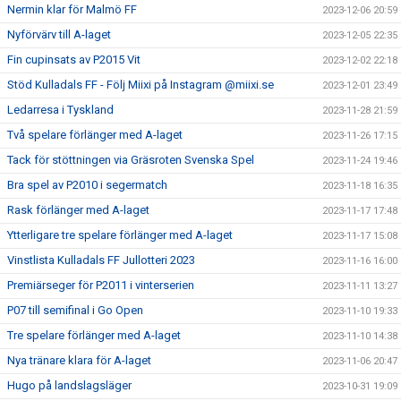
Nermin klar för Malmö FF
2023-12-06 20:59
Nyförvärv till A-laget
2023-12-05 22:35
Fin cupinsats av P2015 Vit
2023-12-02 22:18
Stöd Kulladals FF - Följ Miixi på Instagram @miixi.se
2023-12-01 23:49
Ledarresa i Tyskland
2023-11-28 21:59
Två spelare förlänger med A-laget
2023-11-26 17:15
Tack för stöttningen via Gräsroten Svenska Spel
2023-11-24 19:46
Bra spel av P2010 i segermatch
2023-11-18 16:35
Rask förlänger med A-laget
2023-11-17 17:48
Ytterligare tre spelare förlänger med A-laget
2023-11-17 15:08
Vinstlista Kulladals FF Jullotteri 2023
2023-11-16 16:00
Premiärseger för P2011 i vinterserien
2023-11-11 13:27
P07 till semifinal i Go Open
2023-11-10 19:33
Tre spelare förlänger med A-laget
2023-11-10 14:38
Nya tränare klara för A-laget
2023-11-06 20:47
Hugo på landslagsläger
2023-10-31 19:09