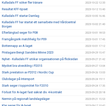
Kulladals FF söker fler tränare
2023-10-22 12:33
Resultat KFF-tipset
2023-10-12 15:40
Kulladals FF startar Damlag
2023-10-05 16:46
Kulladals FF har startat ett samarbete med Vårdcentral
2023-10-02 21:40
Borgen
Efterlängtad seger för P08
2023-10-01 18:53
Framgångsrik matchhelg för P09
2023-10-01 17:45
Bottennapp av A-laget
2023-10-01 17:12
Pristagare Bengt Sandéns Minne 2023
2023-09-29 15:47
Nyhet - Kulladals FF utökar organisationen på flicksidan
2023-09-27 21:42
Mycket bra utveckling i P2015
2023-09-27 13:04
Stark prestation av P2012 i Nordic Cup
2023-09-26 13:03
Clubdagar på Intersport
2023-09-24 19:11
Stark seger i toppmötet för F2010
2023-09-24 17:35
Förlust för A-laget fast säkrat div. 4-kontrakt
2023-09-23 20:18
Nermin på regionalt landslagsläger
2023-09-21 15:53
Klar seger för A-laget
2023-09-17 10:42