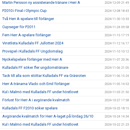
Martin Persson ny assisterande tränare i Herr A
2024-12-09 21:49
P2010 i Final i Olympic Cup
2024-12-08 18:43
Två Herr A-spelare till förlänger
2024-11-30 10:33
Cupseger för P2011
2024-11-24 09:58
Fem Herr A-spelare förlänger
2024-11-15 17:19
Vinstlista Kulladals FF Jullotteri 2024
2024-11-12 16:17
Provspel i Kulladals FF Ungdomslag
2024-11-10 10:12
Nyckelspelare förlänger med Herr A
2024-11-07 20:36
Kulladals FF söker fler ungdomstränare
2024-11-06 21:05
Tack till alla som stöttar Kulladals FF via Gräsroten
2024-11-06 15:24
Herr A-tränarna Vlado och Emil förlänger
2024-11-05 14:53
Kul i Malmö med Kulladals FF under höstlovet
2024-11-03 21:50
Förlust för Herr A i avgörande kvalmatch
2024-10-27 17:58
Kulladals FF F2010 söker spelare
2024-10-25 18:15
Avgörande kvalmatch för Herr A-laget på lördag 26/10
2024-10-24 14:34
Kul i Malmö med Kulladals FF under höstlovet
2024-10-22 21:23