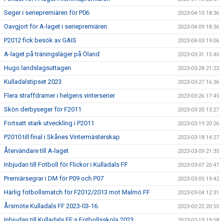
Seger i seriepremiären för P06
2023-04-10 18:36
Oavgjort för A-laget i seriepremiären
2023-04-09 18:36
P2012 fick besök av GAIS
2023-04-03 19:06
A-laget på träningsläger på Öland
2023-03-31 15:40
Hugo landslagsuttagen
2023-03-28 21:22
Kulladalstipset 2023
2023-03-27 16:36
Flera straffdramer i helgens vinterserier
2023-03-26 17:45
Skön derbyseger för F2011
2023-03-20 13:27
Fortsatt stark utveckling i P2011
2023-03-19 20:26
P2010 till final i Skånes Vintermästerskap
2023-03-18 14:27
Återvändare till A-laget
2023-03-09 21:35
Inbjudan till Fotboll för Flickor i Kulladals FF
2023-03-07 20:47
Premiärsegrar i DM för P09 och P07
2023-03-05 19:42
Härlig fotbollsmatch för F2012/2013 mot Malmö FF
2023-03-04 12:31
Årsmöte Kulladals FF 2023-03-16
2023-02-22 20:55
Inbjudan till Kulladals FF:s Fotbollsskola 2023
2023-02-19 19:58