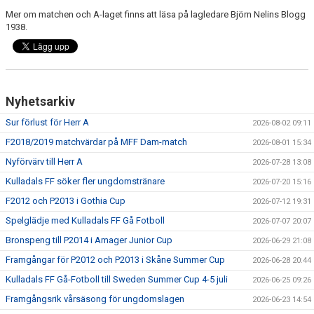
Mer om matchen och A-laget finns att läsa på lagledare Björn Nelins Blogg
1938.
PROFILKLÄDER
KFF FACEBOOK
KFF INSTAGRAM
Nyhetsarkiv
MEDLEM INTRESSEANMÄLAN
Sur förlust för Herr A
2026-08-02 09:11
F2018/2019 matchvärdar på MFF Dam-match
2026-08-01 15:34
Nyförvärv till Herr A
2026-07-28 13:08
Kulladals FF söker fler ungdomstränare
2026-07-20 15:16
F2012 och P2013 i Gothia Cup
2026-07-12 19:31
Spelglädje med Kulladals FF Gå Fotboll
2026-07-07 20:07
Bronspeng till P2014 i Amager Junior Cup
2026-06-29 21:08
Framgångar för P2012 och P2013 i Skåne Summer Cup
2026-06-28 20:44
Kulladals FF Gå-Fotboll till Sweden Summer Cup 4-5 juli
2026-06-25 09:26
Framgångsrik vårsäsong för ungdomslagen
2026-06-23 14:54