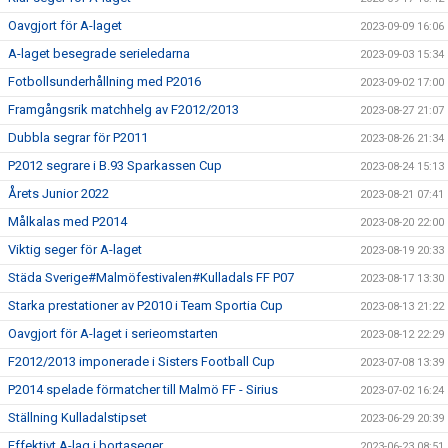
Oavgjort för A-laget
2023-09-09 16:06
A-laget besegrade serieledarna
2023-09-03 15:34
Fotbollsunderhållning med P2016
2023-09-02 17:00
Framgångsrik matchhelg av F2012/2013
2023-08-27 21:07
Dubbla segrar för P2011
2023-08-26 21:34
P2012 segrare i B.93 Sparkassen Cup
2023-08-24 15:13
Årets Junior 2022
2023-08-21 07:41
Målkalas med P2014
2023-08-20 22:00
Viktig seger för A-laget
2023-08-19 20:33
Städa Sverige#Malmöfestivalen#Kulladals FF P07
2023-08-17 13:30
Starka prestationer av P2010 i Team Sportia Cup
2023-08-13 21:22
Oavgjort för A-laget i serieomstarten
2023-08-12 22:29
F2012/2013 imponerade i Sisters Football Cup
2023-07-08 13:39
P2014 spelade förmatcher till Malmö FF - Sirius
2023-07-02 16:24
Ställning Kulladalstipset
2023-06-29 20:39
Effektivt A-lag i bortaseger
2023-06-23 08:51