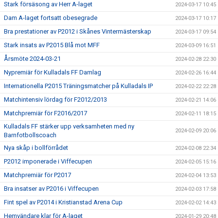
Stark försäsong av Herr A-laget
2024-03-17 10:45
Dam A-laget fortsatt obesegrade
2024-03-17 10:17
Bra prestationer av P2012 i Skånes Vintermästerskap
2024-03-17 09:54
Stark insats av P2015 Blå mot MFF
2024-03-09 16:51
Årsmöte 2024-03-21
2024-02-28 22:30
Nypremiär för Kulladals FF Damlag
2024-02-26 16:44
Internationella P2015 Träningsmatcher på Kulladals IP
2024-02-22 22:28
Matchintensiv lördag för F2012/2013
2024-02-21 14:06
Matchpremiär för F2016/2017
2024-02-11 18:15
Kulladals FF stärker upp verksamheten med ny
2024-02-09 20:06
Barnfotbollscoach
Nya skåp i bollförrådet
2024-02-08 22:34
P2012 imponerade i Viffecupen
2024-02-05 15:16
Matchpremiär för P2017
2024-02-04 13:53
Bra insatser av P2016 i Viffecupen
2024-02-03 17:58
Fint spel av P2014 i Kristianstad Arena Cup
2024-02-02 14:43
Hemvändare klar för A-laget
2024-01-29 20:48