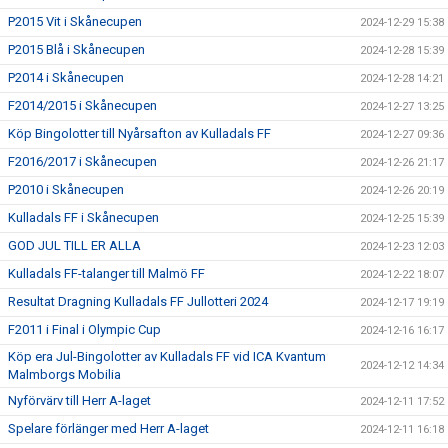
P2015 Vit i Skånecupen
2024-12-29 15:38
P2015 Blå i Skånecupen
2024-12-28 15:39
P2014 i Skånecupen
2024-12-28 14:21
F2014/2015 i Skånecupen
2024-12-27 13:25
Köp Bingolotter till Nyårsafton av Kulladals FF
2024-12-27 09:36
F2016/2017 i Skånecupen
2024-12-26 21:17
P2010 i Skånecupen
2024-12-26 20:19
Kulladals FF i Skånecupen
2024-12-25 15:39
GOD JUL TILL ER ALLA
2024-12-23 12:03
Kulladals FF-talanger till Malmö FF
2024-12-22 18:07
Resultat Dragning Kulladals FF Jullotteri 2024
2024-12-17 19:19
F2011 i Final i Olympic Cup
2024-12-16 16:17
Köp era Jul-Bingolotter av Kulladals FF vid ICA Kvantum
2024-12-12 14:34
Malmborgs Mobilia
Nyförvärv till Herr A-laget
2024-12-11 17:52
Spelare förlänger med Herr A-laget
2024-12-11 16:18