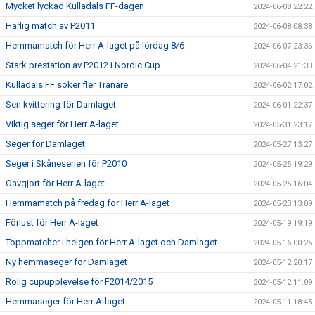
Mycket lyckad Kulladals FF-dagen
2024-06-08 22:22
Härlig match av P2011
2024-06-08 08:38
Hemmamatch för Herr A-laget på lördag 8/6
2024-06-07 23:36
Stark prestation av P2012 i Nordic Cup
2024-06-04 21:33
Kulladals FF söker fler Tränare
2024-06-02 17:02
Sen kvittering för Damlaget
2024-06-01 22:37
Viktig seger för Herr A-laget
2024-05-31 23:17
Seger för Damlaget
2024-05-27 13:27
Seger i Skåneserien för P2010
2024-05-25 19:29
Oavgjort för Herr A-laget
2024-05-25 16:04
Hemmamatch på fredag för Herr A-laget
2024-05-23 13:09
Förlust för Herr A-laget
2024-05-19 19:19
Toppmatcher i helgen för Herr A-laget och Damlaget
2024-05-16 00:25
Ny hemmaseger för Damlaget
2024-05-12 20:17
Rolig cupupplevelse för F2014/2015
2024-05-12 11:09
Hemmaseger för Herr A-laget
2024-05-11 18:45