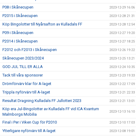
P08 i Skånecupen
2023-12-29 16:06
P2015 i Skånecupen
2023-12-28 21:31
Köp Bingolotter till Nyårsafton av Kulladals FF
2023-12-28 12:54
P09 i Skånecupen
2023-12-27 19:20
P2014 i Skånecupen
2023-12-27 18:25
F2012 och F2013 i Skånecupen
2023-12-26 19:22
Skånecupen 2023/2024
2023-12-25 13:21
GOD JUL TILL ER ALLA
2023-12-24 10:35
Tack till våra sponsorer
2023-12-23 19:33
Drömförvärv klar för A-laget
2023-12-22 17:09
Trippla nyförvärv till A-laget
2023-12-21 22:33
Resultat Dragning Kulladals FF Jullotteri 2023
2023-12-21 13:01
Köp era Jul-Bingolotter av Kulladals FF vid ICA Kvantum
2023-12-13 16:10
Malmborgs Mobilia
Final i Per i Viken Cup för P2010
2023-12-10 17:03
Ytterligare nyförvärv till A-laget
2023-12-08 19:01