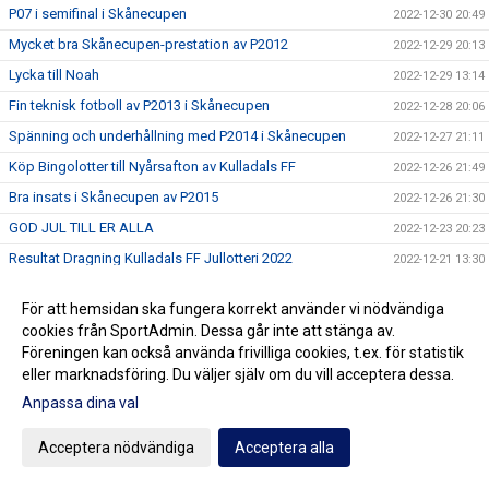
P07 i semifinal i Skånecupen
2022-12-30 20:49
Mycket bra Skånecupen-prestation av P2012
2022-12-29 20:13
Lycka till Noah
2022-12-29 13:14
Fin teknisk fotboll av P2013 i Skånecupen
2022-12-28 20:06
Spänning och underhållning med P2014 i Skånecupen
2022-12-27 21:11
Köp Bingolotter till Nyårsafton av Kulladals FF
2022-12-26 21:49
Bra insats i Skånecupen av P2015
2022-12-26 21:30
GOD JUL TILL ER ALLA
2022-12-23 20:23
Resultat Dragning Kulladals FF Jullotteri 2022
2022-12-21 13:30
P2010 avslutade säsongen med beachvolleyboll
2022-12-17 21:21
För att hemsidan ska fungera korrekt använder vi nödvändiga
Köp era Jul-Bingolotter av Kulladals FF vid ICA Kvantum
2022-12-11 11:50
cookies från SportAdmin. Dessa går inte att stänga av.
Malmborgs Mobilia
Föreningen kan också använda frivilliga cookies, t.ex. för statistik
Nyförvärv och återvändare till A-laget
2022-12-10 10:07
eller marknadsföring. Du väljer själv om du vill acceptera dessa.
Cupseger för P09
2022-12-05 13:19
Anpassa dina val
F09 i final i Olympic Cup
2022-11-21 21:11
Acceptera nödvändiga
Acceptera alla
Bra cupspel av P2015
2022-11-21 15:07
Mycket bra cupinsats av F2011