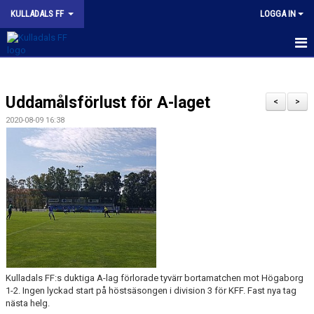
KULLADALS FF
LOGGA IN
HEM
Uddamålsförlust för A-laget
OM KLUBBEN
<
>
2020-08-09 16:38
NYHETER
KONTAKT
INFORMATION MED POLICY
DOKUMENT
BILDGALLERI
Kulladals FF:s duktiga A-lag förlorade tyvärr bortamatchen mot Högaborg
MATCHER
1-2. Ingen lyckad start på höstsäsongen i division 3 för KFF. Fast nya tag
nästa helg.
INBETALNING