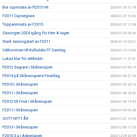
Bra cupinsats av P2015 Vit
2024-01-29 15:18
F2011 Cupsegrare
2024-01-27 16:42
Toppeninsats av F2015
2024-01-27 12:58
Säsongen 2024 igång för Herr A-laget
2024-01-24 06:49
Stark säsongstart av F2011
2024-01-14 10:51
Välkommen till Kulladals FF Damlag
2024-01-13 12:06
Lukas klar för elitklubb
2024-01-11 21:51
P2012 Segrare i Skånecupen
2024-01-07 09:19
P2014 på Skånecupens Finaldag
2024-01-06 21:24
P2010 i Skånecupen
2024-01-05 20:14
P2011 i Skånecupen
2024-01-04 23:26
P2012 till Final i Skånecupen
2024-01-03 19:39
F2011 i Skånecupen
2024-01-03 09:28
GOTT NYTT ÅR
2023-12-31 12:55
P2013 i Skånecupen
2023-12-30 17:20
F2010 3:a i Askecupen
2023-12-29 20:59