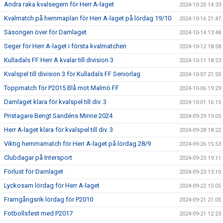
Andra raka kvalsegern för Herr A-laget
2024-10-20 14:33
Kvalmatch på hemmaplan för Herr A-laget på lördag 19/10
2024-10-16 21:47
Säsongen över för Damlaget
2024-10-14 13:48
Seger för Herr A-laget i första kvalmatchen
2024-10-12 18:58
Kulladals FF Herr A kvalar till division 3
2024-10-11 18:23
Kvalspel till division 3 för Kulladals FF Seniorlag
2024-10-07 21:50
Toppmatch för P2015 Blå mot Malmö FF
2024-10-06 19:29
Damlaget klara för kvalspel till div. 3
2024-10-01 16:15
Pristagare Bengt Sandéns Minne 2024
2024-09-29 19:05
Herr A-laget klara för kvalspel till div. 3
2024-09-28 18:22
Viktig hemmamatch för Herr A-laget på lördag 28/9
2024-09-26 15:53
Clubdagar på Intersport
2024-09-23 19:11
Förlust för Damlaget
2024-09-23 13:10
Lyckosam lördag för Herr A-laget
2024-09-22 15:05
Framgångsrik lördag för P2010
2024-09-21 21:05
Fotbollsfest med P2017
2024-09-21 12:23