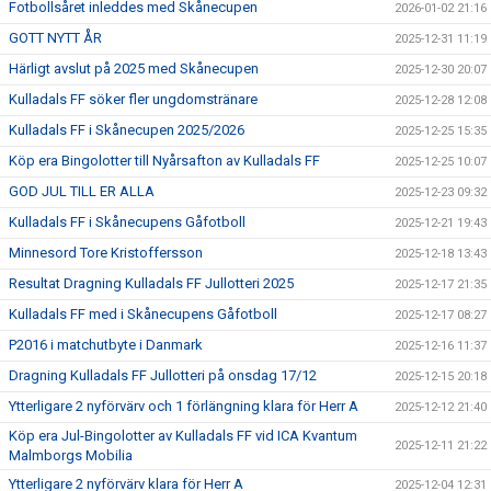
Fotbollsåret inleddes med Skånecupen
2026-01-02 21:16
GOTT NYTT ÅR
2025-12-31 11:19
Härligt avslut på 2025 med Skånecupen
2025-12-30 20:07
Kulladals FF söker fler ungdomstränare
2025-12-28 12:08
Kulladals FF i Skånecupen 2025/2026
2025-12-25 15:35
Köp era Bingolotter till Nyårsafton av Kulladals FF
2025-12-25 10:07
GOD JUL TILL ER ALLA
2025-12-23 09:32
Kulladals FF i Skånecupens Gåfotboll
2025-12-21 19:43
Minnesord Tore Kristoffersson
2025-12-18 13:43
Resultat Dragning Kulladals FF Jullotteri 2025
2025-12-17 21:35
Kulladals FF med i Skånecupens Gåfotboll
2025-12-17 08:27
P2016 i matchutbyte i Danmark
2025-12-16 11:37
Dragning Kulladals FF Jullotteri på onsdag 17/12
2025-12-15 20:18
Ytterligare 2 nyförvärv och 1 förlängning klara för Herr A
2025-12-12 21:40
Köp era Jul-Bingolotter av Kulladals FF vid ICA Kvantum
2025-12-11 21:22
Malmborgs Mobilia
Ytterligare 2 nyförvärv klara för Herr A
2025-12-04 12:31