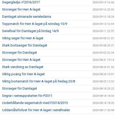
Segerglädje i F2016/2017
2024-09-19 16:46
Storseger för Herr A-laget
2024-09-16 22:05
Damlaget utmanade serieledarna
2024-09-15 18:24
Toppmatch för Herr A-laget på söndag 15/9
2024-09-13 16:59
Seriefinal för Damlaget på lördag 14/9
2024-09-11 22:37
Viktig seger för Herr A-laget
2024-09-08 21:07
Stark bortaseger för Damlaget
2024-09-08 20:27
Storseger för Damlaget
2024-09-02 22:24
Storseger för Herr A-laget
2024-08-31 19:14
Stark vändning av Damlaget
2024-08-24 21:32
Viktig poäng för Herr A-laget
2024-08-24 10:07
Viktig bortamatch för Herr A-laget på fredag 23/8
2024-08-22 12:52
Storseger för Damlaget
2024-08-18 20:22
Segrar i serieuppstarten för P2011
2024-08-18 18:50
Underhållande segermatch med F2014/2015
2024-08-18 18:25
Uddamålsförlust för Herr A-laget i seriefinalen
2024-08-17 20:48