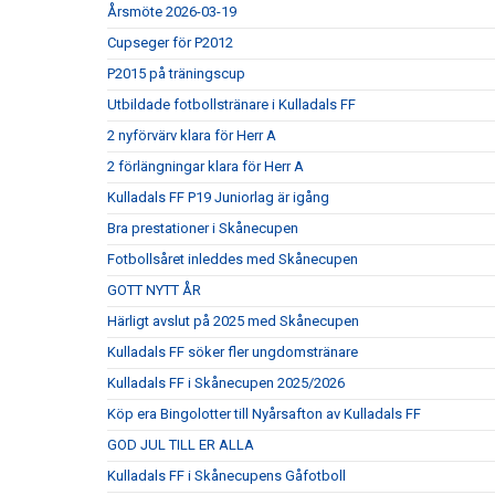
Årsmöte 2026-03-19
Cupseger för P2012
P2015 på träningscup
Utbildade fotbollstränare i Kulladals FF
2 nyförvärv klara för Herr A
2 förlängningar klara för Herr A
Kulladals FF P19 Juniorlag är igång
Bra prestationer i Skånecupen
Fotbollsåret inleddes med Skånecupen
GOTT NYTT ÅR
Härligt avslut på 2025 med Skånecupen
Kulladals FF söker fler ungdomstränare
Kulladals FF i Skånecupen 2025/2026
Köp era Bingolotter till Nyårsafton av Kulladals FF
GOD JUL TILL ER ALLA
Kulladals FF i Skånecupens Gåfotboll