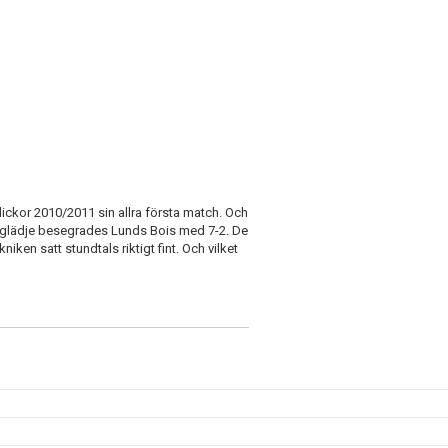
ckor 2010/2011 sin allra första match. Och
lglädje besegrades Lunds Bois med 7-2. De
ken satt stundtals riktigt fint. Och vilket