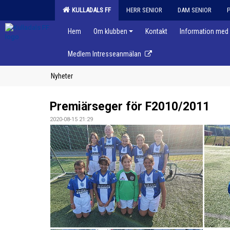
KULLADALS FF
HERR SENIOR
DAM SENIOR
Hem
Om klubben
Kontakt
Information med 
Medlem Intresseanmälan
Nyheter
Premiärseger för F2010/2011
2020-08-15 21:29