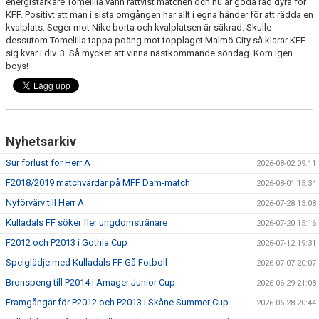
energistarkare Tomelilla vann rättvist matchen och nu är goda råd dyra för
KFF. Positivt att man i sista omgången har allt i egna händer för att rädda en
kvalplats. Seger mot Nike borta och kvalplatsen är säkrad. Skulle
PROFILKLÄDER
dessutom Tomelilla tappa poäng mot topplaget Malmö City så klarar KFF
sig kvar i div. 3. Så mycket att vinna nästkommande söndag. Kom igen
KFF FACEBOOK
boys!
KFF INSTAGRAM
MEDLEM INTRESSEANMÄLAN
Nyhetsarkiv
Sur förlust för Herr A
2026-08-02 09:11
F2018/2019 matchvärdar på MFF Dam-match
2026-08-01 15:34
Nyförvärv till Herr A
2026-07-28 13:08
Kulladals FF söker fler ungdomstränare
2026-07-20 15:16
F2012 och P2013 i Gothia Cup
2026-07-12 19:31
Spelglädje med Kulladals FF Gå Fotboll
2026-07-07 20:07
Bronspeng till P2014 i Amager Junior Cup
2026-06-29 21:08
Framgångar för P2012 och P2013 i Skåne Summer Cup
2026-06-28 20:44