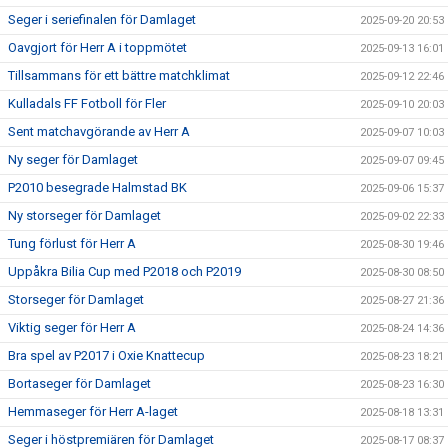
Seger i seriefinalen för Damlaget
2025-09-20 20:53
Oavgjort för Herr A i toppmötet
2025-09-13 16:01
Tillsammans för ett bättre matchklimat
2025-09-12 22:46
Kulladals FF Fotboll för Fler
2025-09-10 20:03
Sent matchavgörande av Herr A
2025-09-07 10:03
Ny seger för Damlaget
2025-09-07 09:45
P2010 besegrade Halmstad BK
2025-09-06 15:37
Ny storseger för Damlaget
2025-09-02 22:33
Tung förlust för Herr A
2025-08-30 19:46
Uppåkra Bilia Cup med P2018 och P2019
2025-08-30 08:50
Storseger för Damlaget
2025-08-27 21:36
Viktig seger för Herr A
2025-08-24 14:36
Bra spel av P2017 i Oxie Knattecup
2025-08-23 18:21
Bortaseger för Damlaget
2025-08-23 16:30
Hemmaseger för Herr A-laget
2025-08-18 13:31
Seger i höstpremiären för Damlaget
2025-08-17 08:37