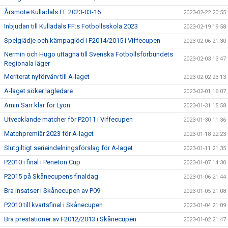
Årsmöte Kulladals FF 2023-03-16
2023-02-22 20:55
Inbjudan till Kulladals FF:s Fotbollsskola 2023
2023-02-19 19:58
Spelglädje och kämpaglöd i F2014/2015 i Viffecupen
2023-02-06 21:30
Nermin och Hugo uttagna till Svenska Fotbollsförbundets
2023-02-03 13:47
Regionala läger
Meriterat nyförvärv till A-laget
2023-02-02 23:13
A-laget söker lagledare
2023-02-01 16:07
Amin Sarr klar för Lyon
2023-01-31 15:58
Utvecklande matcher för P2011 i Viffecupen
2023-01-30 11:36
Matchpremiär 2023 för A-laget
2023-01-18 22:23
Slutgiltigt serieindelningsförslag för A-laget
2023-01-11 21:35
P2010 i final i Peneton Cup
2023-01-07 14:30
P2015 på Skånecupens finaldag
2023-01-06 21:44
Bra insatser i Skånecupen av P09
2023-01-05 21:08
P2010 till kvartsfinal i Skånecupen
2023-01-04 21:09
Bra prestationer av F2012/2013 i Skånecupen
2023-01-02 21:47