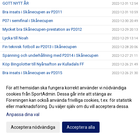
GOTT NYTT ÅR
2022-12-31 12:54
Bra insats i Skånecupen av P2011
2022-12-31 10:59
P07 i semifinal i Skånecupen
2022-12-30 20:49
Mycket bra Skånecupen-prestation av P2012
2022-12-29 20:13
Lycka till Noah
2022-12-29 13:14
Fin teknisk fotboll av P2013 i Skånecupen
2022-12-28 20:06
Spänning och underhållning med P2014 i Skånecupen
2022-12-27 21:11
Köp Bingolotter till Nyårsafton av Kulladals FF
2022-12-26 21:49
Bra insats i Skånecupen av P2015
2022-12-26 21:30
GOD JUL TILL ER ALLA
2022-12-23 20:23
För att hemsidan ska fungera korrekt använder vi nödvändiga
Resultat Dragning Kulladals FF Jullotteri 2022
2022-12-21 13:30
cookies från SportAdmin. Dessa går inte att stänga av.
P2010 avslutade säsongen med beachvolleyboll
2022-12-17 21:21
Föreningen kan också använda frivilliga cookies, t.ex. för statistik
eller marknadsföring. Du väljer själv om du vill acceptera dessa.
Köp era Jul-Bingolotter av Kulladals FF vid ICA Kvantum
2022-12-11 11:50
Malmborgs Mobilia
Anpassa dina val
Nyförvärv och återvändare till A-laget
2022-12-10 10:07
Acceptera nödvändiga
Acceptera alla
Cupseger för P09
2022-12-05 13:19
F09 i final i Olympic Cup
2022-11-21 21:11