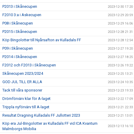
P2013 i Skånecupen
2023-12-30 17:20
F2010 3:a i Askecupen
2023-12-29 20:59
P08 i Skånecupen
2023-12-29 16:06
P2015 i Skånecupen
2023-12-28 21:31
Köp Bingolotter till Nyårsafton av Kulladals FF
2023-12-28 12:54
P09 i Skånecupen
2023-12-27 19:20
P2014 i Skånecupen
2023-12-27 18:25
F2012 och F2013 i Skånecupen
2023-12-26 19:22
Skånecupen 2023/2024
2023-12-25 13:21
GOD JUL TILL ER ALLA
2023-12-24 10:35
Tack till våra sponsorer
2023-12-23 19:33
Drömförvärv klar för A-laget
2023-12-22 17:09
Trippla nyförvärv till A-laget
2023-12-21 22:33
Resultat Dragning Kulladals FF Jullotteri 2023
2023-12-21 13:01
Köp era Jul-Bingolotter av Kulladals FF vid ICA Kvantum
2023-12-13 16:10
Malmborgs Mobilia