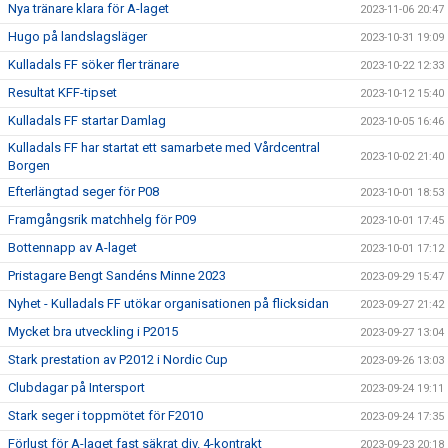
Nya tränare klara för A-laget
2023-11-06 20:47
Hugo på landslagsläger
2023-10-31 19:09
Kulladals FF söker fler tränare
2023-10-22 12:33
Resultat KFF-tipset
2023-10-12 15:40
Kulladals FF startar Damlag
2023-10-05 16:46
Kulladals FF har startat ett samarbete med Vårdcentral
2023-10-02 21:40
Borgen
Efterlängtad seger för P08
2023-10-01 18:53
Framgångsrik matchhelg för P09
2023-10-01 17:45
Bottennapp av A-laget
2023-10-01 17:12
Pristagare Bengt Sandéns Minne 2023
2023-09-29 15:47
Nyhet - Kulladals FF utökar organisationen på flicksidan
2023-09-27 21:42
Mycket bra utveckling i P2015
2023-09-27 13:04
Stark prestation av P2012 i Nordic Cup
2023-09-26 13:03
Clubdagar på Intersport
2023-09-24 19:11
Stark seger i toppmötet för F2010
2023-09-24 17:35
Förlust för A-laget fast säkrat div. 4-kontrakt
2023-09-23 20:18