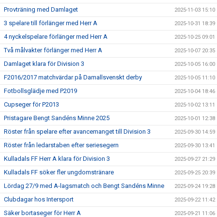
Provträning med Damlaget
2025-11-03 15:10
3 spelare till förlänger med Herr A
2025-10-31 18:39
4 nyckelspelare förlänger med Herr A
2025-10-25 09:01
Två målvakter förlänger med Herr A
2025-10-07 20:35
Damlaget klara för Division 3
2025-10-05 16:00
F2016/2017 matchvärdar på Damallsvenskt derby
2025-10-05 11:10
Fotbollsglädje med P2019
2025-10-04 18:46
Cupseger för P2013
2025-10-02 13:11
Pristagare Bengt Sandéns Minne 2025
2025-10-01 12:38
Röster från spelare efter avancemanget till Division 3
2025-09-30 14:59
Röster från ledarstaben efter seriesegern
2025-09-30 13:41
Kulladals FF Herr A klara för Division 3
2025-09-27 21:29
Kulladals FF söker fler ungdomstränare
2025-09-25 20:39
Lördag 27/9 med A-lagsmatch och Bengt Sandéns Minne
2025-09-24 19:28
Clubdagar hos Intersport
2025-09-22 11:42
Säker bortaseger för Herr A
2025-09-21 11:06