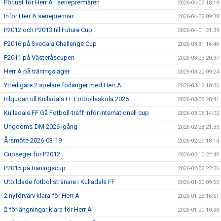
Förlust för Herr A i seriepremiären
2026-04-03 18:19
Inför Herr A seriepremiär
2026-04-02 09:38
P2012 och P2013 till Future Cup
2026-04-01 21:39
P2016 på Svedala Challenge Cup
2026-03-31 16:46
P2011 på Västeråscupen
2026-03-23 20:37
Herr A på träningsläger
2026-03-20 09:24
Ytterligare 2 spelare förlänger med Herr A
2026-03-13 18:36
Inbjudan till Kulladals FF Fotbollsskola 2026
2026-03-05 20:41
Kulladals FF Gå Fotboll-träff inför internationell cup
2026-03-05 14:02
Ungdoms-DM 2026 igång
2026-02-28 21:33
Årsmöte 2026-03-19
2026-02-27 18:14
Cupseger för P2012
2026-02-10 22:40
P2015 på träningscup
2026-02-02 22:06
Utbildade fotbollstränare i Kulladals FF
2026-01-30 09:50
2 nyförvärv klara för Herr A
2026-01-23 16:21
2 förlängningar klara för Herr A
2026-01-20 10:38