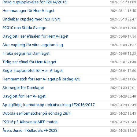
Rolig cupupplevelse för F2014/2015
2024-05-12 11:09
Hemmaseger för Herr A-laget
2024-05-11 18:45
Underbar cupdag med P2015 Vit
2024-05-10 22:47
P2010 och Städa Sverige
2024-05-09 19:08
Oavgjort i seriefinalen för Herr A-laget
2024-05-09 17:54
Stor cuphelg för våra ungdomslag
2024-05-08 21:37
4 raka segrar för Damlaget
2024-05-08 13:23
Tidig seriefinal för Herr A-laget
2024-05-07 21:48
Seger i toppmötet för Herr A-laget
2024-05-04 17:56
Hemmamatch för Herr A-laget på lördag 4/5
2024-05-02 14:06
Storseger för Damlaget
2024-04-30 10:01
Oavgjort för Herr A-laget
2024-04-28 20:48
Spelglädje, kamratskap och utveckling i F2016/2017
2024-04-28 19:49
Dubbla seniormatcher på söndag 28/4
2024-04-27 15:43
P2015 på Allsvensk MFF-match
2024-04-26 19:43
Årets Junior i Kulladals FF 2023
2024-04-26 13:24