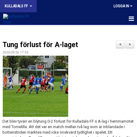
KULLADALS FF
LOGGA IN
HEM
Tung förlust för A-laget
OM KLUBBEN
<
>
2020-09-26 17:59
NYHETER
KONTAKT
INFORMATION MED POLICY
DOKUMENT
BILDGALLERI
Det blev tyvärr en blytung 0-2 förlust för Kulladals FF:s A-lag i hemmamötet
MATCHER
med Tomelilla. Att det var en match mellan två lag som är inblandade i
bottenstriden märktes med icke önskvärd tydlighet i spelet. Ett
INBETALNING