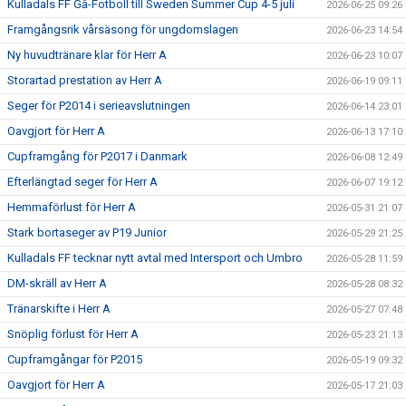
Kulladals FF Gå-Fotboll till Sweden Summer Cup 4-5 juli
2026-06-25 09:26
Framgångsrik vårsäsong för ungdomslagen
2026-06-23 14:54
Ny huvudtränare klar för Herr A
2026-06-23 10:07
Storartad prestation av Herr A
2026-06-19 09:11
Seger för P2014 i serieavslutningen
2026-06-14 23:01
Oavgjort för Herr A
2026-06-13 17:10
Cupframgång för P2017 i Danmark
2026-06-08 12:49
Efterlängtad seger för Herr A
2026-06-07 19:12
Hemmaförlust för Herr A
2026-05-31 21:07
Stark bortaseger av P19 Junior
2026-05-29 21:25
Kulladals FF tecknar nytt avtal med Intersport och Umbro
2026-05-28 11:59
DM-skräll av Herr A
2026-05-28 08:32
Tränarskifte i Herr A
2026-05-27 07:48
Snöplig förlust för Herr A
2026-05-23 21:13
Cupframgångar för P2015
2026-05-19 09:32
Oavgjort för Herr A
2026-05-17 21:03