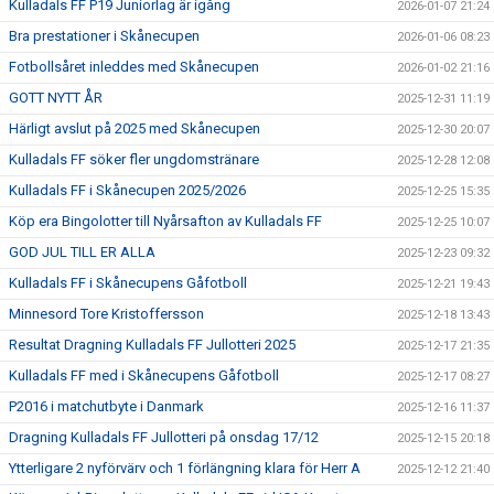
Kulladals FF P19 Juniorlag är igång
2026-01-07 21:24
Bra prestationer i Skånecupen
2026-01-06 08:23
Fotbollsåret inleddes med Skånecupen
2026-01-02 21:16
GOTT NYTT ÅR
2025-12-31 11:19
Härligt avslut på 2025 med Skånecupen
2025-12-30 20:07
Kulladals FF söker fler ungdomstränare
2025-12-28 12:08
Kulladals FF i Skånecupen 2025/2026
2025-12-25 15:35
Köp era Bingolotter till Nyårsafton av Kulladals FF
2025-12-25 10:07
GOD JUL TILL ER ALLA
2025-12-23 09:32
Kulladals FF i Skånecupens Gåfotboll
2025-12-21 19:43
Minnesord Tore Kristoffersson
2025-12-18 13:43
Resultat Dragning Kulladals FF Jullotteri 2025
2025-12-17 21:35
Kulladals FF med i Skånecupens Gåfotboll
2025-12-17 08:27
P2016 i matchutbyte i Danmark
2025-12-16 11:37
Dragning Kulladals FF Jullotteri på onsdag 17/12
2025-12-15 20:18
Ytterligare 2 nyförvärv och 1 förlängning klara för Herr A
2025-12-12 21:40