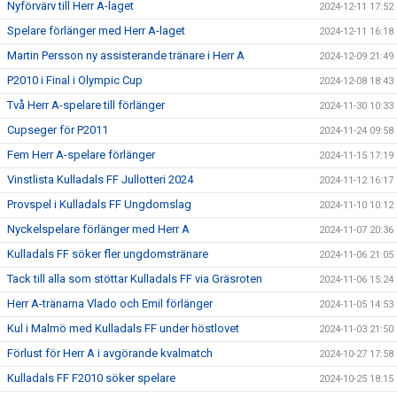
Nyförvärv till Herr A-laget
2024-12-11 17:52
Spelare förlänger med Herr A-laget
2024-12-11 16:18
Martin Persson ny assisterande tränare i Herr A
2024-12-09 21:49
P2010 i Final i Olympic Cup
2024-12-08 18:43
Två Herr A-spelare till förlänger
2024-11-30 10:33
Cupseger för P2011
2024-11-24 09:58
Fem Herr A-spelare förlänger
2024-11-15 17:19
Vinstlista Kulladals FF Jullotteri 2024
2024-11-12 16:17
Provspel i Kulladals FF Ungdomslag
2024-11-10 10:12
Nyckelspelare förlänger med Herr A
2024-11-07 20:36
Kulladals FF söker fler ungdomstränare
2024-11-06 21:05
Tack till alla som stöttar Kulladals FF via Gräsroten
2024-11-06 15:24
Herr A-tränarna Vlado och Emil förlänger
2024-11-05 14:53
Kul i Malmö med Kulladals FF under höstlovet
2024-11-03 21:50
Förlust för Herr A i avgörande kvalmatch
2024-10-27 17:58
Kulladals FF F2010 söker spelare
2024-10-25 18:15