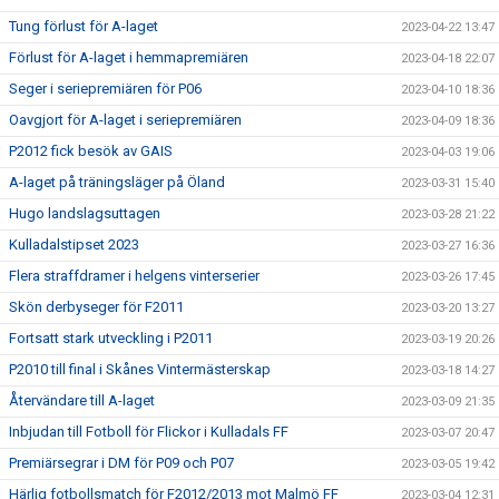
Tung förlust för A-laget
2023-04-22 13:47
Förlust för A-laget i hemmapremiären
2023-04-18 22:07
Seger i seriepremiären för P06
2023-04-10 18:36
Oavgjort för A-laget i seriepremiären
2023-04-09 18:36
P2012 fick besök av GAIS
2023-04-03 19:06
A-laget på träningsläger på Öland
2023-03-31 15:40
Hugo landslagsuttagen
2023-03-28 21:22
Kulladalstipset 2023
2023-03-27 16:36
Flera straffdramer i helgens vinterserier
2023-03-26 17:45
Skön derbyseger för F2011
2023-03-20 13:27
Fortsatt stark utveckling i P2011
2023-03-19 20:26
P2010 till final i Skånes Vintermästerskap
2023-03-18 14:27
Återvändare till A-laget
2023-03-09 21:35
Inbjudan till Fotboll för Flickor i Kulladals FF
2023-03-07 20:47
Premiärsegrar i DM för P09 och P07
2023-03-05 19:42
Härlig fotbollsmatch för F2012/2013 mot Malmö FF
2023-03-04 12:31