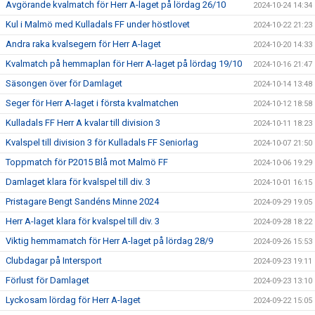
Avgörande kvalmatch för Herr A-laget på lördag 26/10
2024-10-24 14:34
Kul i Malmö med Kulladals FF under höstlovet
2024-10-22 21:23
Andra raka kvalsegern för Herr A-laget
2024-10-20 14:33
Kvalmatch på hemmaplan för Herr A-laget på lördag 19/10
2024-10-16 21:47
Säsongen över för Damlaget
2024-10-14 13:48
Seger för Herr A-laget i första kvalmatchen
2024-10-12 18:58
Kulladals FF Herr A kvalar till division 3
2024-10-11 18:23
Kvalspel till division 3 för Kulladals FF Seniorlag
2024-10-07 21:50
Toppmatch för P2015 Blå mot Malmö FF
2024-10-06 19:29
Damlaget klara för kvalspel till div. 3
2024-10-01 16:15
Pristagare Bengt Sandéns Minne 2024
2024-09-29 19:05
Herr A-laget klara för kvalspel till div. 3
2024-09-28 18:22
Viktig hemmamatch för Herr A-laget på lördag 28/9
2024-09-26 15:53
Clubdagar på Intersport
2024-09-23 19:11
Förlust för Damlaget
2024-09-23 13:10
Lyckosam lördag för Herr A-laget
2024-09-22 15:05