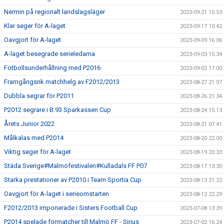
Nermin på regionalt landslagsläger
2023-09-21 15:53
Klar seger för A-laget
2023-09-17 10:42
Oavgjort för A-laget
2023-09-09 16:06
A-laget besegrade serieledarna
2023-09-03 15:34
Fotbollsunderhållning med P2016
2023-09-02 17:00
Framgångsrik matchhelg av F2012/2013
2023-08-27 21:07
Dubbla segrar för P2011
2023-08-26 21:34
P2012 segrare i B.93 Sparkassen Cup
2023-08-24 15:13
Årets Junior 2022
2023-08-21 07:41
Målkalas med P2014
2023-08-20 22:00
Viktig seger för A-laget
2023-08-19 20:33
Städa Sverige#Malmöfestivalen#Kulladals FF P07
2023-08-17 13:30
Starka prestationer av P2010 i Team Sportia Cup
2023-08-13 21:22
Oavgjort för A-laget i serieomstarten
2023-08-12 22:29
F2012/2013 imponerade i Sisters Football Cup
2023-07-08 13:39
P2014 spelade förmatcher till Malmö FF - Sirius
2023-07-02 16:24