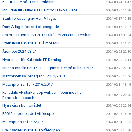
KFF-tränare på Tränarutbildning
2024-03-24 14:47
Inbjudan till Kulladals FF Fotbollsskola 2024
2024-03-20 15:38
Stark försäsong av Herr A-laget
2024-03-17 10:45
Dam A-laget fortsatt obesegrade
2024-03-17 10:17
Bra prestationer av P2012 i Skånes Vintermästerskap
2024-03-17 09:54
Stark insats av P2015 Blå mot MFF
2024-03-09 16:51
Årsmöte 2024-03-21
2024-02-28 22:30
Nypremiär för Kulladals FF Damlag
2024-02-26 16:44
Internationella P2015 Träningsmatcher på Kulladals IP
2024-02-22 22:28
Matchintensiv lördag för F2012/2013
2024-02-21 14:06
Matchpremiär för F2016/2017
2024-02-11 18:15
Kulladals FF stärker upp verksamheten med ny
2024-02-09 20:06
Barnfotbollscoach
Nya skåp i bollförrådet
2024-02-08 22:34
P2012 imponerade i Viffecupen
2024-02-05 15:16
Matchpremiär för P2017
2024-02-04 13:53
Bra insatser av P2016 i Viffecupen
2024-02-03 17:58