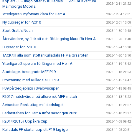
Köp era Jul-Bingolotter av Kulladals FF vid ICA Kvantum
2025-12-11 21:22
Malmborgs Mobilia
Ytterligare 2 nyförvärv klara för Herr A
2025-12-04 12:31
Ny cupseger för P2010
2025-12-01 13:08
Stort Grattis Noah
2025-11-30 19:48
Återvändare, nytillskott och förlängning klara för Herr A
2025-11-26 11:40
Cupseger för P2010
2025-11-24 15:10
TACK till alla som stöttar Kulladals FF via Gräsroten
2025-11-20 15:10
Ytterligare 2 spelare förlänger med Herr A
2025-11-19 15:42
Stadslaget besegrade MFF P19
2025-11-18 21:23
Provträning med Kulladals FF P19
2025-11-15 14:47
P09 på tredjeplats i Svalövscupen
2025-11-15 08:45
P2017 matchvärdar på allsvensk MFF-match
2025-11-13 15:22
Sebastian Rask uttagen i stadslaget
2025-11-12 21:57
Ledarstaben för Herr A inför säsongen 2026
2025-11-10 20:17
F2014/2015 i Uppåkra Cup
2025-11-08 09:42
Kulladals FF startar upp ett P19-lag igen
2025-11-05 20:51