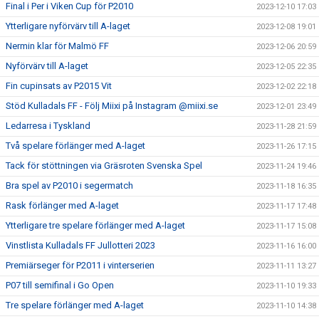
Final i Per i Viken Cup för P2010
2023-12-10 17:03
Ytterligare nyförvärv till A-laget
2023-12-08 19:01
Nermin klar för Malmö FF
2023-12-06 20:59
Nyförvärv till A-laget
2023-12-05 22:35
Fin cupinsats av P2015 Vit
2023-12-02 22:18
Stöd Kulladals FF - Följ Miixi på Instagram @miixi.se
2023-12-01 23:49
Ledarresa i Tyskland
2023-11-28 21:59
Två spelare förlänger med A-laget
2023-11-26 17:15
Tack för stöttningen via Gräsroten Svenska Spel
2023-11-24 19:46
Bra spel av P2010 i segermatch
2023-11-18 16:35
Rask förlänger med A-laget
2023-11-17 17:48
Ytterligare tre spelare förlänger med A-laget
2023-11-17 15:08
Vinstlista Kulladals FF Jullotteri 2023
2023-11-16 16:00
Premiärseger för P2011 i vinterserien
2023-11-11 13:27
P07 till semifinal i Go Open
2023-11-10 19:33
Tre spelare förlänger med A-laget
2023-11-10 14:38