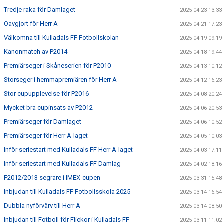
Tredje raka för Damlaget
2025-04-23 13:33
Oavgjort för Herr A
2025-04-21 17:23
Välkomna till Kulladals FF Fotbollskolan
2025-04-19 09:19
Kanonmatch av P2014
2025-04-18 19:44
Premiärseger i Skåneserien för P2010
2025-04-13 10:12
Storseger i hemmapremiären för Herr A
2025-04-12 16:23
Stor cupupplevelse för P2016
2025-04-08 20:24
Mycket bra cupinsats av P2012
2025-04-06 20:53
Premiärseger för Damlaget
2025-04-06 10:52
Premiärseger för Herr A-laget
2025-04-05 10:03
Inför seriestart med Kulladals FF Herr A-laget
2025-04-03 17:11
Inför seriestart med Kulladals FF Damlag
2025-04-02 18:16
F2012/2013 segrare i IMEX-cupen
2025-03-31 15:48
Inbjudan till Kulladals FF Fotbollsskola 2025
2025-03-14 16:54
Dubbla nyförvärv till Herr A
2025-03-14 08:50
Inbjudan till Fotboll för Flickor i Kulladals FF
2025-03-11 11:02