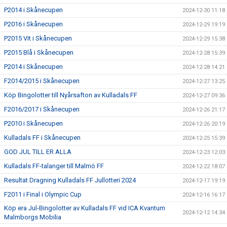
P2014 i Skånecupen
2024-12-30 11:18
P2016 i Skånecupen
2024-12-29 19:19
P2015 Vit i Skånecupen
2024-12-29 15:38
P2015 Blå i Skånecupen
2024-12-28 15:39
P2014 i Skånecupen
2024-12-28 14:21
F2014/2015 i Skånecupen
2024-12-27 13:25
Köp Bingolotter till Nyårsafton av Kulladals FF
2024-12-27 09:36
F2016/2017 i Skånecupen
2024-12-26 21:17
P2010 i Skånecupen
2024-12-26 20:19
Kulladals FF i Skånecupen
2024-12-25 15:39
GOD JUL TILL ER ALLA
2024-12-23 12:03
Kulladals FF-talanger till Malmö FF
2024-12-22 18:07
Resultat Dragning Kulladals FF Jullotteri 2024
2024-12-17 19:19
F2011 i Final i Olympic Cup
2024-12-16 16:17
Köp era Jul-Bingolotter av Kulladals FF vid ICA Kvantum
2024-12-12 14:34
Malmborgs Mobilia