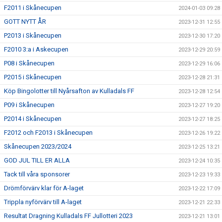
F2011 i Skånecupen
2024-01-03 09:28
GOTT NYTT ÅR
2023-12-31 12:55
P2013 i Skånecupen
2023-12-30 17:20
F2010 3:a i Askecupen
2023-12-29 20:59
P08 i Skånecupen
2023-12-29 16:06
P2015 i Skånecupen
2023-12-28 21:31
Köp Bingolotter till Nyårsafton av Kulladals FF
2023-12-28 12:54
P09 i Skånecupen
2023-12-27 19:20
P2014 i Skånecupen
2023-12-27 18:25
F2012 och F2013 i Skånecupen
2023-12-26 19:22
Skånecupen 2023/2024
2023-12-25 13:21
GOD JUL TILL ER ALLA
2023-12-24 10:35
Tack till våra sponsorer
2023-12-23 19:33
Drömförvärv klar för A-laget
2023-12-22 17:09
Trippla nyförvärv till A-laget
2023-12-21 22:33
Resultat Dragning Kulladals FF Jullotteri 2023
2023-12-21 13:01