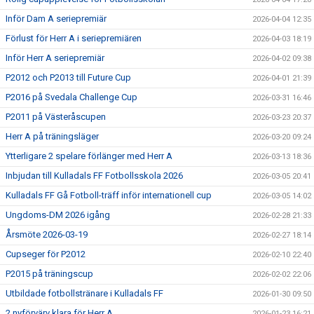
Inför Dam A seriepremiär
2026-04-04 12:35
Förlust för Herr A i seriepremiären
2026-04-03 18:19
Inför Herr A seriepremiär
2026-04-02 09:38
P2012 och P2013 till Future Cup
2026-04-01 21:39
P2016 på Svedala Challenge Cup
2026-03-31 16:46
P2011 på Västeråscupen
2026-03-23 20:37
Herr A på träningsläger
2026-03-20 09:24
Ytterligare 2 spelare förlänger med Herr A
2026-03-13 18:36
Inbjudan till Kulladals FF Fotbollsskola 2026
2026-03-05 20:41
Kulladals FF Gå Fotboll-träff inför internationell cup
2026-03-05 14:02
Ungdoms-DM 2026 igång
2026-02-28 21:33
Årsmöte 2026-03-19
2026-02-27 18:14
Cupseger för P2012
2026-02-10 22:40
P2015 på träningscup
2026-02-02 22:06
Utbildade fotbollstränare i Kulladals FF
2026-01-30 09:50
2 nyförvärv klara för Herr A
2026-01-23 16:21