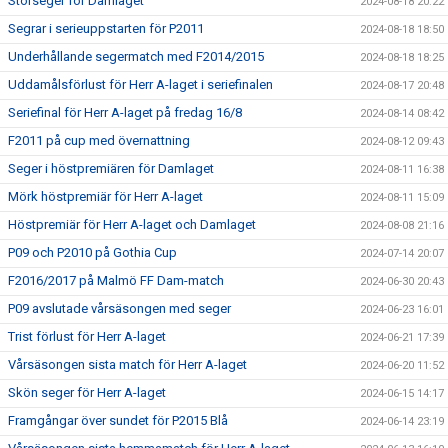
Storseger för Damlaget
2024-08-18 20:22
Segrar i serieuppstarten för P2011
2024-08-18 18:50
Underhållande segermatch med F2014/2015
2024-08-18 18:25
Uddamålsförlust för Herr A-laget i seriefinalen
2024-08-17 20:48
Seriefinal för Herr A-laget på fredag 16/8
2024-08-14 08:42
F2011 på cup med övernattning
2024-08-12 09:43
Seger i höstpremiären för Damlaget
2024-08-11 16:38
Mörk höstpremiär för Herr A-laget
2024-08-11 15:09
Höstpremiär för Herr A-laget och Damlaget
2024-08-08 21:16
P09 och P2010 på Gothia Cup
2024-07-14 20:07
F2016/2017 på Malmö FF Dam-match
2024-06-30 20:43
P09 avslutade vårsäsongen med seger
2024-06-23 16:01
Trist förlust för Herr A-laget
2024-06-21 17:39
Vårsäsongen sista match för Herr A-laget
2024-06-20 11:52
Skön seger för Herr A-laget
2024-06-15 14:17
Framgångar över sundet för P2015 Blå
2024-06-14 23:19