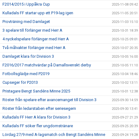
F2014/2015 i Uppåkra Cup
2025-11-08 09:42
Kulladals FF startar upp ett P19-lag igen
2025-11-05 20:51
Provträning med Damlaget
2025-11-03 15:10
3 spelare till förlänger med Herr A
2025-10-31 18:39
4 nyckelspelare förlänger med Herr A
2025-10-25 09:01
Två målvakter förlänger med Herr A
2025-10-07 20:35
Damlaget klara för Division 3
2025-10-05 16:00
F2016/2017 matchvärdar på Damallsvenskt derby
2025-10-05 11:10
Fotbollsglädje med P2019
2025-10-04 18:46
Cupseger för P2013
2025-10-02 13:11
Pristagare Bengt Sandéns Minne 2025
2025-10-01 12:38
Röster från spelare efter avancemanget till Division 3
2025-09-30 14:59
Röster från ledarstaben efter seriesegern
2025-09-30 13:41
Kulladals FF Herr A klara för Division 3
2025-09-27 21:29
Kulladals FF söker fler ungdomstränare
2025-09-25 20:39
Lördag 27/9 med A-lagsmatch och Bengt Sandéns Minne
2025-09-24 19:28