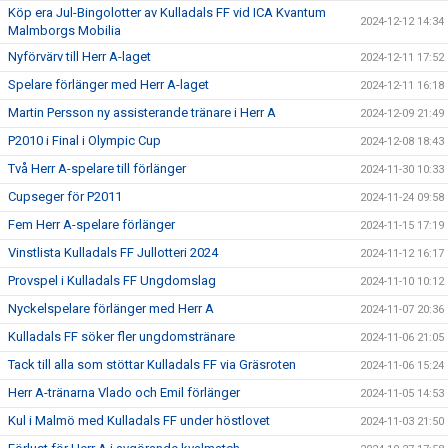
Köp era Jul-Bingolotter av Kulladals FF vid ICA Kvantum
2024-12-12 14:34
Malmborgs Mobilia
Nyförvärv till Herr A-laget
2024-12-11 17:52
Spelare förlänger med Herr A-laget
2024-12-11 16:18
Martin Persson ny assisterande tränare i Herr A
2024-12-09 21:49
P2010 i Final i Olympic Cup
2024-12-08 18:43
Två Herr A-spelare till förlänger
2024-11-30 10:33
Cupseger för P2011
2024-11-24 09:58
Fem Herr A-spelare förlänger
2024-11-15 17:19
Vinstlista Kulladals FF Jullotteri 2024
2024-11-12 16:17
Provspel i Kulladals FF Ungdomslag
2024-11-10 10:12
Nyckelspelare förlänger med Herr A
2024-11-07 20:36
Kulladals FF söker fler ungdomstränare
2024-11-06 21:05
Tack till alla som stöttar Kulladals FF via Gräsroten
2024-11-06 15:24
Herr A-tränarna Vlado och Emil förlänger
2024-11-05 14:53
Kul i Malmö med Kulladals FF under höstlovet
2024-11-03 21:50