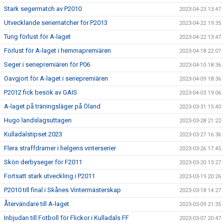
Stark segermatch av P2010
2023-04-23 13:47
Utvecklande seriematcher för P2013
2023-04-22 19:35
Tung förlust för A-laget
2023-04-22 13:47
Förlust för A-laget i hemmapremiären
2023-04-18 22:07
Seger i seriepremiären för P06
2023-04-10 18:36
Oavgjort för A-laget i seriepremiären
2023-04-09 18:36
P2012 fick besök av GAIS
2023-04-03 19:06
A-laget på träningsläger på Öland
2023-03-31 15:40
Hugo landslagsuttagen
2023-03-28 21:22
Kulladalstipset 2023
2023-03-27 16:36
Flera straffdramer i helgens vinterserier
2023-03-26 17:45
Skön derbyseger för F2011
2023-03-20 13:27
Fortsatt stark utveckling i P2011
2023-03-19 20:26
P2010 till final i Skånes Vintermästerskap
2023-03-18 14:27
Återvändare till A-laget
2023-03-09 21:35
Inbjudan till Fotboll för Flickor i Kulladals FF
2023-03-07 20:47