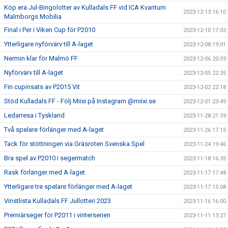
Köp era Jul-Bingolotter av Kulladals FF vid ICA Kvantum
2023-12-13 16:10
Malmborgs Mobilia
Final i Per i Viken Cup för P2010
2023-12-10 17:03
Ytterligare nyförvärv till A-laget
2023-12-08 19:01
Nermin klar för Malmö FF
2023-12-06 20:59
Nyförvärv till A-laget
2023-12-05 22:35
Fin cupinsats av P2015 Vit
2023-12-02 22:18
Stöd Kulladals FF - Följ Miixi på Instagram @miixi.se
2023-12-01 23:49
Ledarresa i Tyskland
2023-11-28 21:59
Två spelare förlänger med A-laget
2023-11-26 17:15
Tack för stöttningen via Gräsroten Svenska Spel
2023-11-24 19:46
Bra spel av P2010 i segermatch
2023-11-18 16:35
Rask förlänger med A-laget
2023-11-17 17:48
Ytterligare tre spelare förlänger med A-laget
2023-11-17 15:08
Vinstlista Kulladals FF Jullotteri 2023
2023-11-16 16:00
Premiärseger för P2011 i vinterserien
2023-11-11 13:27