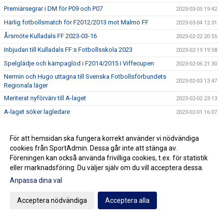
Premiärsegrar i DM för P09 och P07
2023-03-05 19:42
Härlig fotbollsmatch för F2012/2013 mot Malmö FF
2023-03-04 12:31
Årsmöte Kulladals FF 2023-03-16
2023-02-22 20:55
Inbjudan till Kulladals FF:s Fotbollsskola 2023
2023-02-19 19:58
Spelglädje och kämpaglöd i F2014/2015 i Viffecupen
2023-02-06 21:30
Nermin och Hugo uttagna till Svenska Fotbollsförbundets
2023-02-03 13:47
Regionala läger
Meriterat nyförvärv till A-laget
2023-02-02 23:13
A-laget söker lagledare
2023-02-01 16:07
Amin Sarr klar för Lyon
2023-01-31 15:58
För att hemsidan ska fungera korrekt använder vi nödvändiga
Utvecklande matcher för P2011 i Viffecupen
2023-01-30 11:36
cookies från SportAdmin. Dessa går inte att stänga av.
Matchpremiär 2023 för A-laget
2023-01-18 22:23
Föreningen kan också använda frivilliga cookies, t.ex. för statistik
Slutgiltigt serieindelningsförslag för A-laget
eller marknadsföring. Du väljer själv om du vill acceptera dessa.
2023-01-11 21:35
P2010 i final i Peneton Cup
Anpassa dina val
2023-01-07 14:30
P2015 på Skånecupens finaldag
2023-01-06 21:44
Acceptera nödvändiga
Acceptera alla
Bra insatser i Skånecupen av P09
2023-01-05 21:08