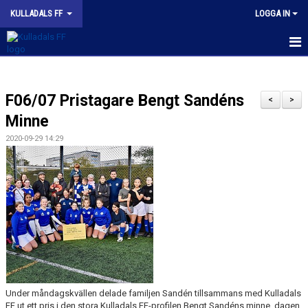
KULLADALS FF
LOGGA IN
HEM
F06/07 Pristagare Bengt Sandéns
OM KLUBBEN
<
>
Minne
NYHETER
2020-09-29 14:29
KONTAKT
INFORMATION MED POLICY
DOKUMENT
BILDGALLERI
MATCHER
Under måndagskvällen delade familjen Sandén tillsammans med Kulladals
FF ut ett pris i den stora Kulladals FF-profilen Bengt Sandéns minne, dagen
INBETALNING