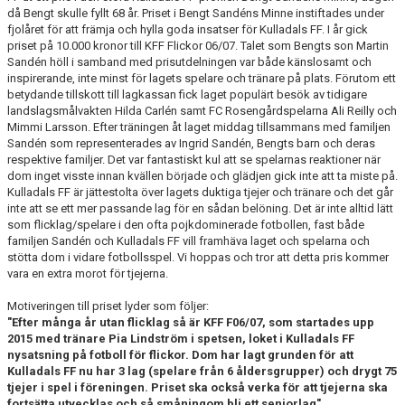
då Bengt skulle fyllt 68 år. Priset i Bengt Sandéns Minne instiftades under
fjolåret för att främja och hylla goda insatser för Kulladals FF. I år gick
PROFILKLÄDER
priset på 10.000 kronor till KFF Flickor 06/07. Talet som Bengts son Martin
Sandén höll i samband med prisutdelningen var både känslosamt och
KFF FACEBOOK
inspirerande, inte minst för lagets spelare och tränare på plats. Förutom ett
betydande tillskott till lagkassan fick laget populärt besök av tidigare
landslagsmålvakten Hilda Carlén samt FC Rosengårdspelarna Ali Reilly och
KFF INSTAGRAM
Mimmi Larsson. Efter träningen åt laget middag tillsammans med familjen
Sandén som representerades av Ingrid Sandén, Bengts barn och deras
MEDLEM INTRESSEANMÄLAN
respektive familjer. Det var fantastiskt kul att se spelarnas reaktioner när
dom inget visste innan kvällen började och glädjen gick inte att ta miste på.
Kulladals FF är jättestolta över lagets duktiga tjejer och tränare och det går
inte att se ett mer passande lag för en sådan belöning. Det är inte alltid lätt
som flicklag/spelare i den ofta pojkdominerade fotbollen, fast både
familjen Sandén och Kulladals FF vill framhäva laget och spelarna och
stötta dom i vidare fotbollsspel. Vi hoppas och tror att detta pris kommer
vara en extra morot för tjejerna.
Motiveringen till priset lyder som följer:
"Efter många år utan flicklag så är KFF F06/07, som startades upp
2015 med tränare Pia Lindström i spetsen, loket i Kulladals FF
nysatsning på fotboll för flickor. Dom har lagt grunden för att
Kulladals FF nu har 3 lag (spelare från 6 åldersgrupper) och drygt 75
tjejer i spel i föreningen. Priset ska också verka för att tjejerna ska
fortsätta utvecklas och så småningom bli ett seniorlag"