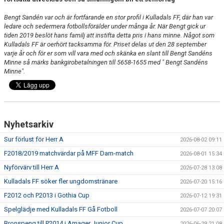
Bengt Sandén var och är fortfarande en stor profil i Kulladals FF, där han var
ledare och sedermera fotbollsförälder under många år. När Bengt gick ur
tiden 2019 beslöt hans familj att instifta detta pris i hans minne. Något som
Kulladals FF är oerhört tacksamma för. Priset delas ut den 28 september
varje år och för er som vill vara med och skänka en slant till Bengt Sandéns
Minne så märks bankgirobetalningen till 5658-1655 med " Bengt Sandéns
Minne".
Nyhetsarkiv
Sur förlust för Herr A
2026-08-02 09:11
F2018/2019 matchvärdar på MFF Dam-match
2026-08-01 15:34
Nyförvärv till Herr A
2026-07-28 13:08
Kulladals FF söker fler ungdomstränare
2026-07-20 15:16
F2012 och P2013 i Gothia Cup
2026-07-12 19:31
Spelglädje med Kulladals FF Gå Fotboll
2026-07-07 20:07
Bronspeng till P2014 i Amager Junior Cup
2026-06-29 21:08