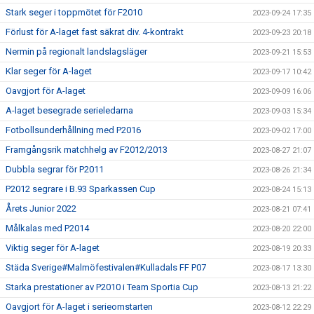
Stark seger i toppmötet för F2010
2023-09-24 17:35
Förlust för A-laget fast säkrat div. 4-kontrakt
2023-09-23 20:18
Nermin på regionalt landslagsläger
2023-09-21 15:53
Klar seger för A-laget
2023-09-17 10:42
Oavgjort för A-laget
2023-09-09 16:06
A-laget besegrade serieledarna
2023-09-03 15:34
Fotbollsunderhållning med P2016
2023-09-02 17:00
Framgångsrik matchhelg av F2012/2013
2023-08-27 21:07
Dubbla segrar för P2011
2023-08-26 21:34
P2012 segrare i B.93 Sparkassen Cup
2023-08-24 15:13
Årets Junior 2022
2023-08-21 07:41
Målkalas med P2014
2023-08-20 22:00
Viktig seger för A-laget
2023-08-19 20:33
Städa Sverige#Malmöfestivalen#Kulladals FF P07
2023-08-17 13:30
Starka prestationer av P2010 i Team Sportia Cup
2023-08-13 21:22
Oavgjort för A-laget i serieomstarten
2023-08-12 22:29