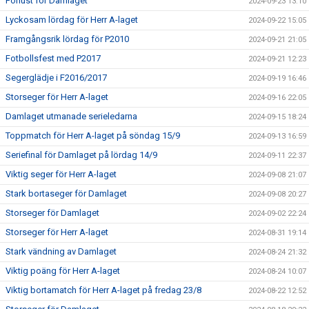
Förlust för Damlaget
2024-09-23 13:10
Lyckosam lördag för Herr A-laget
2024-09-22 15:05
Framgångsrik lördag för P2010
2024-09-21 21:05
Fotbollsfest med P2017
2024-09-21 12:23
Segerglädje i F2016/2017
2024-09-19 16:46
Storseger för Herr A-laget
2024-09-16 22:05
Damlaget utmanade serieledarna
2024-09-15 18:24
Toppmatch för Herr A-laget på söndag 15/9
2024-09-13 16:59
Seriefinal för Damlaget på lördag 14/9
2024-09-11 22:37
Viktig seger för Herr A-laget
2024-09-08 21:07
Stark bortaseger för Damlaget
2024-09-08 20:27
Storseger för Damlaget
2024-09-02 22:24
Storseger för Herr A-laget
2024-08-31 19:14
Stark vändning av Damlaget
2024-08-24 21:32
Viktig poäng för Herr A-laget
2024-08-24 10:07
Viktig bortamatch för Herr A-laget på fredag 23/8
2024-08-22 12:52