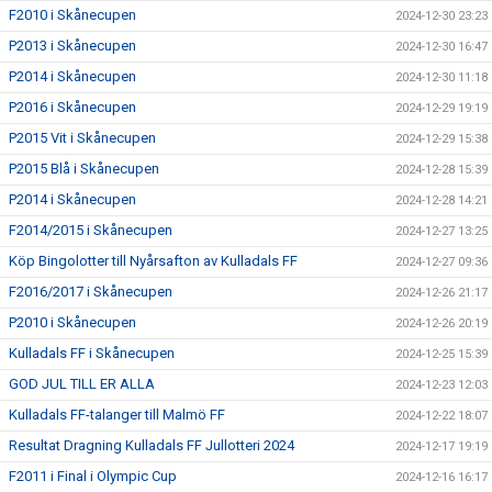
F2010 i Skånecupen
2024-12-30 23:23
P2013 i Skånecupen
2024-12-30 16:47
P2014 i Skånecupen
2024-12-30 11:18
P2016 i Skånecupen
2024-12-29 19:19
P2015 Vit i Skånecupen
2024-12-29 15:38
P2015 Blå i Skånecupen
2024-12-28 15:39
P2014 i Skånecupen
2024-12-28 14:21
F2014/2015 i Skånecupen
2024-12-27 13:25
Köp Bingolotter till Nyårsafton av Kulladals FF
2024-12-27 09:36
F2016/2017 i Skånecupen
2024-12-26 21:17
P2010 i Skånecupen
2024-12-26 20:19
Kulladals FF i Skånecupen
2024-12-25 15:39
GOD JUL TILL ER ALLA
2024-12-23 12:03
Kulladals FF-talanger till Malmö FF
2024-12-22 18:07
Resultat Dragning Kulladals FF Jullotteri 2024
2024-12-17 19:19
F2011 i Final i Olympic Cup
2024-12-16 16:17