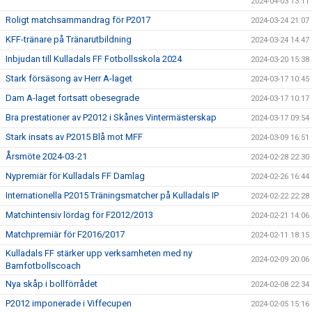
2024-04-03 13:11
Roligt matchsammandrag för P2017
2024-03-24 21:07
KFF-tränare på Tränarutbildning
2024-03-24 14:47
Inbjudan till Kulladals FF Fotbollsskola 2024
2024-03-20 15:38
Stark försäsong av Herr A-laget
2024-03-17 10:45
Dam A-laget fortsatt obesegrade
2024-03-17 10:17
Bra prestationer av P2012 i Skånes Vintermästerskap
2024-03-17 09:54
Stark insats av P2015 Blå mot MFF
2024-03-09 16:51
Årsmöte 2024-03-21
2024-02-28 22:30
Nypremiär för Kulladals FF Damlag
2024-02-26 16:44
Internationella P2015 Träningsmatcher på Kulladals IP
2024-02-22 22:28
Matchintensiv lördag för F2012/2013
2024-02-21 14:06
Matchpremiär för F2016/2017
2024-02-11 18:15
Kulladals FF stärker upp verksamheten med ny
2024-02-09 20:06
Barnfotbollscoach
Nya skåp i bollförrådet
2024-02-08 22:34
P2012 imponerade i Viffecupen
2024-02-05 15:16