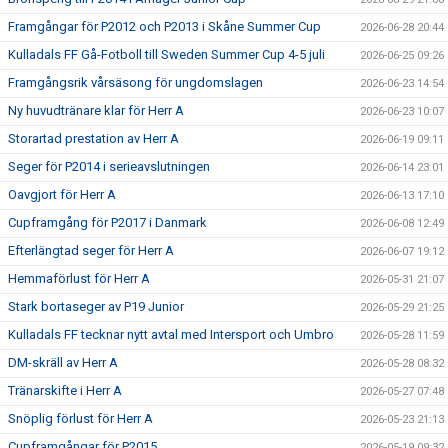
Framgångar för P2012 och P2013 i Skåne Summer Cup
2026-06-28 20:44
Kulladals FF Gå-Fotboll till Sweden Summer Cup 4-5 juli
2026-06-25 09:26
Framgångsrik vårsäsong för ungdomslagen
2026-06-23 14:54
Ny huvudtränare klar för Herr A
2026-06-23 10:07
Storartad prestation av Herr A
2026-06-19 09:11
Seger för P2014 i serieavslutningen
2026-06-14 23:01
Oavgjort för Herr A
2026-06-13 17:10
Cupframgång för P2017 i Danmark
2026-06-08 12:49
Efterlängtad seger för Herr A
2026-06-07 19:12
Hemmaförlust för Herr A
2026-05-31 21:07
Stark bortaseger av P19 Junior
2026-05-29 21:25
Kulladals FF tecknar nytt avtal med Intersport och Umbro
2026-05-28 11:59
DM-skräll av Herr A
2026-05-28 08:32
Tränarskifte i Herr A
2026-05-27 07:48
Snöplig förlust för Herr A
2026-05-23 21:13
Cupframgångar för P2015
2026-05-19 09:32