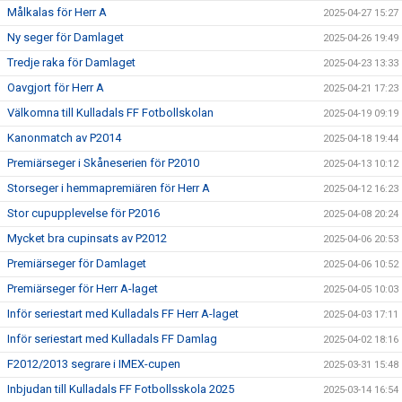
Målkalas för Herr A
2025-04-27 15:27
Ny seger för Damlaget
2025-04-26 19:49
Tredje raka för Damlaget
2025-04-23 13:33
Oavgjort för Herr A
2025-04-21 17:23
Välkomna till Kulladals FF Fotbollskolan
2025-04-19 09:19
Kanonmatch av P2014
2025-04-18 19:44
Premiärseger i Skåneserien för P2010
2025-04-13 10:12
Storseger i hemmapremiären för Herr A
2025-04-12 16:23
Stor cupupplevelse för P2016
2025-04-08 20:24
Mycket bra cupinsats av P2012
2025-04-06 20:53
Premiärseger för Damlaget
2025-04-06 10:52
Premiärseger för Herr A-laget
2025-04-05 10:03
Inför seriestart med Kulladals FF Herr A-laget
2025-04-03 17:11
Inför seriestart med Kulladals FF Damlag
2025-04-02 18:16
F2012/2013 segrare i IMEX-cupen
2025-03-31 15:48
Inbjudan till Kulladals FF Fotbollsskola 2025
2025-03-14 16:54