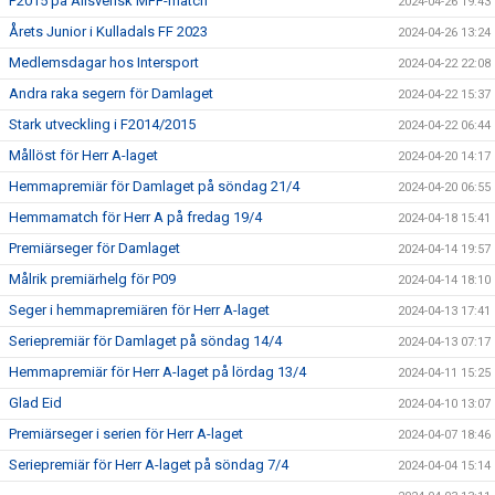
P2015 på Allsvensk MFF-match
2024-04-26 19:43
Årets Junior i Kulladals FF 2023
2024-04-26 13:24
Medlemsdagar hos Intersport
2024-04-22 22:08
Andra raka segern för Damlaget
2024-04-22 15:37
Stark utveckling i F2014/2015
2024-04-22 06:44
Mållöst för Herr A-laget
2024-04-20 14:17
Hemmapremiär för Damlaget på söndag 21/4
2024-04-20 06:55
Hemmamatch för Herr A på fredag 19/4
2024-04-18 15:41
Premiärseger för Damlaget
2024-04-14 19:57
Målrik premiärhelg för P09
2024-04-14 18:10
Seger i hemmapremiären för Herr A-laget
2024-04-13 17:41
Seriepremiär för Damlaget på söndag 14/4
2024-04-13 07:17
Hemmapremiär för Herr A-laget på lördag 13/4
2024-04-11 15:25
Glad Eid
2024-04-10 13:07
Premiärseger i serien för Herr A-laget
2024-04-07 18:46
Seriepremiär för Herr A-laget på söndag 7/4
2024-04-04 15:14