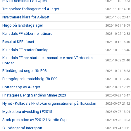
P07 till semifinal i Go Open
2023-11-10 19:33
Tre spelare förlänger med A-laget
2023-11-10 14:38
Nya tränare klara för A-laget
2023-11-06 20:47
Hugo på landslagsläger
2023-10-31 19:09
Kulladals FF söker fler tränare
2023-10-22 12:33
Resultat KFF-tipset
2023-10-12 15:40
Kulladals FF startar Damlag
2023-10-05 16:46
Kulladals FF har startat ett samarbete med Vårdcentral
2023-10-02 21:40
Borgen
Efterlängtad seger för P08
2023-10-01 18:53
Framgångsrik matchhelg för P09
2023-10-01 17:45
Bottennapp av A-laget
2023-10-01 17:12
Pristagare Bengt Sandéns Minne 2023
2023-09-29 15:47
Nyhet - Kulladals FF utökar organisationen på flicksidan
2023-09-27 21:42
Mycket bra utveckling i P2015
2023-09-27 13:04
Stark prestation av P2012 i Nordic Cup
2023-09-26 13:03
Clubdagar på Intersport
2023-09-24 19:11