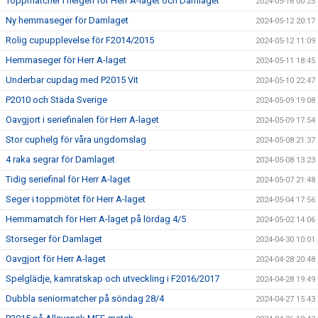
Toppmatcher i helgen för Herr A-laget och Damlaget
2024-05-16 00:25
Ny hemmaseger för Damlaget
2024-05-12 20:17
Rolig cupupplevelse för F2014/2015
2024-05-12 11:09
Hemmaseger för Herr A-laget
2024-05-11 18:45
Underbar cupdag med P2015 Vit
2024-05-10 22:47
P2010 och Städa Sverige
2024-05-09 19:08
Oavgjort i seriefinalen för Herr A-laget
2024-05-09 17:54
Stor cuphelg för våra ungdomslag
2024-05-08 21:37
4 raka segrar för Damlaget
2024-05-08 13:23
Tidig seriefinal för Herr A-laget
2024-05-07 21:48
Seger i toppmötet för Herr A-laget
2024-05-04 17:56
Hemmamatch för Herr A-laget på lördag 4/5
2024-05-02 14:06
Storseger för Damlaget
2024-04-30 10:01
Oavgjort för Herr A-laget
2024-04-28 20:48
Spelglädje, kamratskap och utveckling i F2016/2017
2024-04-28 19:49
Dubbla seniormatcher på söndag 28/4
2024-04-27 15:43