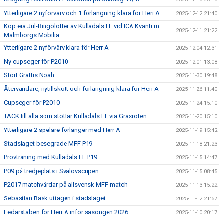
Ytterligare 2 nyförvärv och 1 förlängning klara för Herr A
2025-12-12 21:40
Köp era Jul-Bingolotter av Kulladals FF vid ICA Kvantum
2025-12-11 21:22
Malmborgs Mobilia
Ytterligare 2 nyförvärv klara för Herr A
2025-12-04 12:31
Ny cupseger för P2010
2025-12-01 13:08
Stort Grattis Noah
2025-11-30 19:48
Återvändare, nytillskott och förlängning klara för Herr A
2025-11-26 11:40
Cupseger för P2010
2025-11-24 15:10
TACK till alla som stöttar Kulladals FF via Gräsroten
2025-11-20 15:10
Ytterligare 2 spelare förlänger med Herr A
2025-11-19 15:42
Stadslaget besegrade MFF P19
2025-11-18 21:23
Provträning med Kulladals FF P19
2025-11-15 14:47
P09 på tredjeplats i Svalövscupen
2025-11-15 08:45
P2017 matchvärdar på allsvensk MFF-match
2025-11-13 15:22
Sebastian Rask uttagen i stadslaget
2025-11-12 21:57
Ledarstaben för Herr A inför säsongen 2026
2025-11-10 20:17