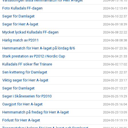
Vårsäsongen sista hemmamatch för Herr A-laget
2024-06-13 16:10
Foto Kulladals FF-dagen
2024-06-12 13:49
Seger för Damlaget
2024-06-10 22:37
Seger för Herr A-laget
2024-06-09 18:39
Mycket lyckad Kulladals FF-dagen
2024-06-08 22:22
Härlig match av P2011
2024-06-08 08:38
Hemmamatch för Herr A-laget på lördag 8/6
2024-06-07 23:36
Stark prestation av P2012 i Nordic Cup
2024-06-04 21:33
Kulladals FF söker fler Tränare
2024-06-02 17:02
Sen kvittering för Damlaget
2024-06-01 22:37
Viktig seger för Herr A-laget
2024-05-31 23:17
Seger för Damlaget
2024-05-27 13:27
Seger i Skåneserien för P2010
2024-05-25 19:29
Oavgjort för Herr A-laget
2024-05-25 16:04
Hemmamatch på fredag för Herr A-laget
2024-05-23 13:09
Förlust för Herr A-laget
2024-05-19 19:19