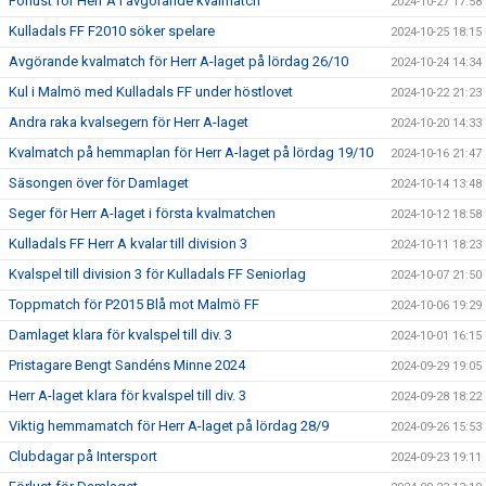
Förlust för Herr A i avgörande kvalmatch
2024-10-27 17:58
Kulladals FF F2010 söker spelare
2024-10-25 18:15
Avgörande kvalmatch för Herr A-laget på lördag 26/10
2024-10-24 14:34
Kul i Malmö med Kulladals FF under höstlovet
2024-10-22 21:23
Andra raka kvalsegern för Herr A-laget
2024-10-20 14:33
Kvalmatch på hemmaplan för Herr A-laget på lördag 19/10
2024-10-16 21:47
Säsongen över för Damlaget
2024-10-14 13:48
Seger för Herr A-laget i första kvalmatchen
2024-10-12 18:58
Kulladals FF Herr A kvalar till division 3
2024-10-11 18:23
Kvalspel till division 3 för Kulladals FF Seniorlag
2024-10-07 21:50
Toppmatch för P2015 Blå mot Malmö FF
2024-10-06 19:29
Damlaget klara för kvalspel till div. 3
2024-10-01 16:15
Pristagare Bengt Sandéns Minne 2024
2024-09-29 19:05
Herr A-laget klara för kvalspel till div. 3
2024-09-28 18:22
Viktig hemmamatch för Herr A-laget på lördag 28/9
2024-09-26 15:53
Clubdagar på Intersport
2024-09-23 19:11