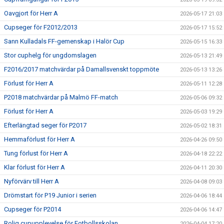
Oavgjort för Herr A
2026-05-17 21:03
Cupseger för F2012/2013
2026-05-17 15:52
Sann Kulladals FF-gemenskap i Halör Cup
2026-05-15 16:33
Stor cuphelg för ungdomslagen
2026-05-13 21:49
F2016/2017 matchvärdar på Damallsvenskt toppmöte
2026-05-13 13:26
Förlust för Herr A
2026-05-11 12:28
P2018 matchvärdar på Malmö FF-match
2026-05-06 09:32
Förlust för Herr A
2026-05-03 19:29
Efterlängtad seger för P2017
2026-05-02 18:31
Hemmaförlust för Herr A
2026-04-26 09:50
Tung förlust för Herr A
2026-04-18 22:22
Klar förlust för Herr A
2026-04-11 20:30
Nyförvärv till Herr A
2026-04-08 09:03
Drömstart för P19 Junior i serien
2026-04-06 18:44
Cupseger för P2014
2026-04-06 14:47
Rolig cupupplevelse för Fotbollsskolan
2026-04-04 17:20