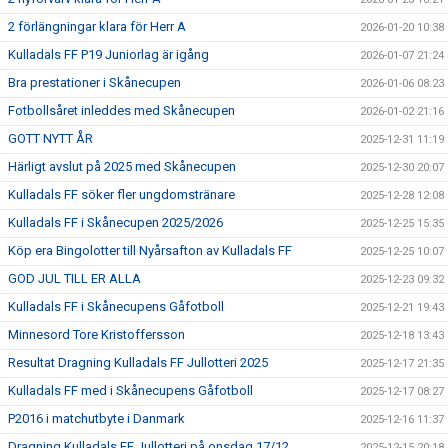
2 förlängningar klara för Herr A
2026-01-20 10:38
Kulladals FF P19 Juniorlag är igång
2026-01-07 21:24
Bra prestationer i Skånecupen
2026-01-06 08:23
Fotbollsåret inleddes med Skånecupen
2026-01-02 21:16
GOTT NYTT ÅR
2025-12-31 11:19
Härligt avslut på 2025 med Skånecupen
2025-12-30 20:07
Kulladals FF söker fler ungdomstränare
2025-12-28 12:08
Kulladals FF i Skånecupen 2025/2026
2025-12-25 15:35
Köp era Bingolotter till Nyårsafton av Kulladals FF
2025-12-25 10:07
GOD JUL TILL ER ALLA
2025-12-23 09:32
Kulladals FF i Skånecupens Gåfotboll
2025-12-21 19:43
Minnesord Tore Kristoffersson
2025-12-18 13:43
Resultat Dragning Kulladals FF Jullotteri 2025
2025-12-17 21:35
Kulladals FF med i Skånecupens Gåfotboll
2025-12-17 08:27
P2016 i matchutbyte i Danmark
2025-12-16 11:37
Dragning Kulladals FF Jullotteri på onsdag 17/12
2025-12-15 20:18