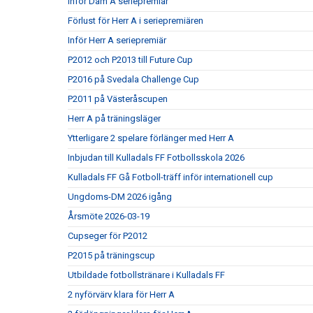
Inför Dam A seriepremiär
Förlust för Herr A i seriepremiären
Inför Herr A seriepremiär
P2012 och P2013 till Future Cup
P2016 på Svedala Challenge Cup
P2011 på Västeråscupen
Herr A på träningsläger
Ytterligare 2 spelare förlänger med Herr A
Inbjudan till Kulladals FF Fotbollsskola 2026
Kulladals FF Gå Fotboll-träff inför internationell cup
Ungdoms-DM 2026 igång
Årsmöte 2026-03-19
Cupseger för P2012
P2015 på träningscup
Utbildade fotbollstränare i Kulladals FF
2 nyförvärv klara för Herr A