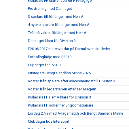
Kulladals FF startar upp ett P19-lag igen
Provträning med Damlaget
3 spelare till förlänger med Herr A
4 nyckelspelare förlänger med Herr A
Två målvakter förlänger med Herr A
Damlaget klara för Division 3
F2016/2017 matchvärdar på Damallsvenskt derby
Fotbollsglädje med P2019
Cupseger för P2013
Pristagare Bengt Sandéns Minne 2025
Röster från spelare efter avancemanget till Division 3
Röster från ledarstaben efter seriesegern
Kulladals FF Herr A klara för Division 3
Kulladals FF söker fler ungdomstränare
Lördag 27/9 med A-lagsmatch och Bengt Sandéns Minne
Clubdagar hos Intersport