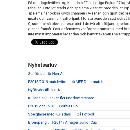
På onsdagskvällen tog Kulladals FF:s duktiga Pojkar 07 lag vit
tabellen. Otroligt starkt och spelarna visar att bredden i trupp
spelarna har också givits chansen i A-serien och gjort det br
insats och vann fullt välförtjänt. I första perioden satt också 
0, som också blev slutresultatet. I de två efterföljande perio
glänsa framåt. Fast defensiven var fortsatt ramstark med bröd
Inte minst imponerar lagandan och kamratskapen i hela truppe
Nyhetsarkiv
Sur förlust för Herr A
F2018/2019 matchvärdar på MFF Dam-match
Nyförvärv till Herr A
Kulladals FF söker fler ungdomstränare
F2012 och P2013 i Gothia Cup
Spelglädje med Kulladals FF Gå Fotboll
Bronspeng till P2014 i Amager Junior Cup