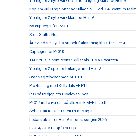
Ytterligare 2 nyförvärv och 1 förlängning klara för Herr A
Köp era Jul-Bingolotter av Kulladals FF vid ICA Kvantum Mal
Ytterligare 2 nyförvärv klara för Herr A
Ny cupseger för P2010
Stort Grattis Noah
Återvändare, nytillskott och förlängning klara för Herr A
Cupseger för P2010
TACK till alla som stöttar Kulladals FF via Gräsroten
Ytterligare 2 spelare förlänger med Herr A
Stadslaget besegrade MFF P19
Provträning med Kulladals FF P19
P09 på tredjeplats i Svalövscupen
P2017 matchvärdar på allsvensk MFF-match
Sebastian Rask uttagen i stadslaget
Ledarstaben för Herr A inför säsongen 2026
F2014/2015 i Uppåkra Cup