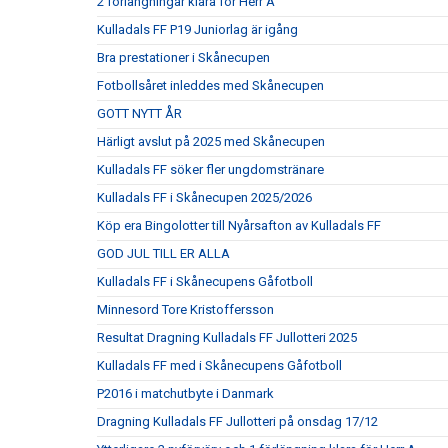
2 förlängningar klara för Herr A
Kulladals FF P19 Juniorlag är igång
Bra prestationer i Skånecupen
Fotbollsåret inleddes med Skånecupen
GOTT NYTT ÅR
Härligt avslut på 2025 med Skånecupen
Kulladals FF söker fler ungdomstränare
Kulladals FF i Skånecupen 2025/2026
Köp era Bingolotter till Nyårsafton av Kulladals FF
GOD JUL TILL ER ALLA
Kulladals FF i Skånecupens Gåfotboll
Minnesord Tore Kristoffersson
Resultat Dragning Kulladals FF Jullotteri 2025
Kulladals FF med i Skånecupens Gåfotboll
P2016 i matchutbyte i Danmark
Dragning Kulladals FF Jullotteri på onsdag 17/12