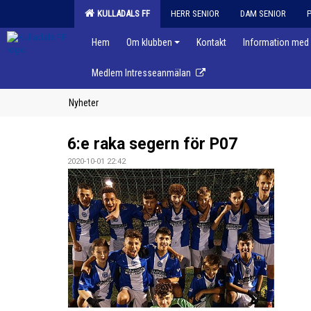
KULLADALS FF
HERR SENIOR
DAM SENIOR
Hem
Om klubben
Kontakt
Information med 
Medlem Intresseanmälan
Nyheter
6:e raka segern för P07
2020-10-01 22:42