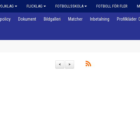
POJKLAG
FLICKLAG
FOTBOLLSSKOLA
FOTBOLL FÖR FLER
M
policy
Dokument
Bildgalleri
Matcher
Inbetalning
Profilkläder
<
>