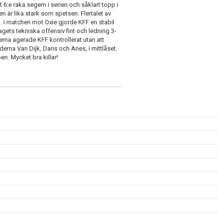
 6:e raka segern i serien och såklart topp i
en är lika stark som spetsen. Flertalet av
a. I matchen mot Oxie gjorde KFF en stabil
lagets tekniska offensiv fint och ledning 3-
derna agerade KFF kontrollerat utan att
erna Van Dijk, Daris och Anes, i mittlåset.
n. Mycket bra killar!