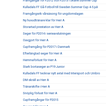
Framgångar för P2012 och P2013 i Skåne Summer Cup
Kulladals FF Gå-Fotboll till Sweden Summer Cup 4-5 juli
Framgångsrik vårsäsong för ungdomslagen
Ny huvudtränare klar för Herr A
Storartad prestation av Herr A
Seger för P2014 i serieavslutningen
Oavgjort för Herr A
Cupframgång för P2017 i Danmark
Efterlängtad seger för Herr A
Hemmaförlust för Herr A
Stark bortaseger av P19 Junior
Kulladals FF tecknar nytt avtal med Intersport och Umbro
DM-skräll av Herr A
Tränarskifte i Herr A
Snöplig förlust för Herr A
Cupframgångar för P2015