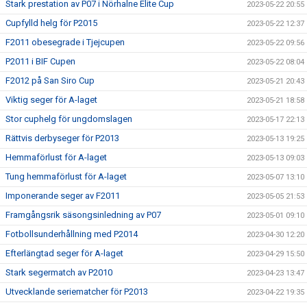
Stark prestation av P07 i Nörhalne Elite Cup
2023-05-22 20:55
Cupfylld helg för P2015
2023-05-22 12:37
F2011 obesegrade i Tjejcupen
2023-05-22 09:56
P2011 i BIF Cupen
2023-05-22 08:04
F2012 på San Siro Cup
2023-05-21 20:43
Viktig seger för A-laget
2023-05-21 18:58
Stor cuphelg för ungdomslagen
2023-05-17 22:13
Rättvis derbyseger för P2013
2023-05-13 19:25
Hemmaförlust för A-laget
2023-05-13 09:03
Tung hemmaförlust för A-laget
2023-05-07 13:10
Imponerande seger av F2011
2023-05-05 21:53
Framgångsrik säsongsinledning av P07
2023-05-01 09:10
Fotbollsunderhållning med P2014
2023-04-30 12:20
Efterlängtad seger för A-laget
2023-04-29 15:50
Stark segermatch av P2010
2023-04-23 13:47
Utvecklande seriematcher för P2013
2023-04-22 19:35