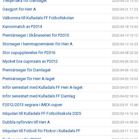
Tredje raka för Damlaget
2025-04-23 13:33
Oavgjort för Herr A
2025-04-21 17:23
Välkomna till Kulladals FF Fotbollskolan
2025-04-19 09:19
Kanonmatch av P2014
2025-04-18 19:44
Premiärseger i Skåneserien för P2010
2025-04-13 10:12
Storseger i hemmapremiären för Herr A
2025-04-12 16:23
Stor cupupplevelse för P2016
2025-04-08 20:24
Mycket bra cupinsats av P2012
2025-04-06 20:53
Premiärseger för Damlaget
2025-04-06 10:52
Premiärseger för Herr A-laget
2025-04-05 10:03
Inför seriestart med Kulladals FF Herr A-laget
2025-04-03 17:11
Inför seriestart med Kulladals FF Damlag
2025-04-02 18:16
F2012/2013 segrare i IMEX-cupen
2025-03-31 15:48
Inbjudan till Kulladals FF Fotbollsskola 2025
2025-03-14 16:54
Dubbla nyförvärv till Herr A
2025-03-14 08:50
Inbjudan till Fotboll för Flickor i Kulladals FF
2025-03-11 11:02