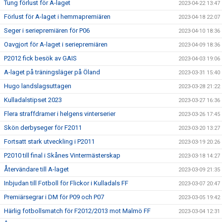
Tung förlust för A-laget
2023-04-22 13:47
Förlust för A-laget i hemmapremiären
2023-04-18 22:07
Seger i seriepremiären för P06
2023-04-10 18:36
Oavgjort för A-laget i seriepremiären
2023-04-09 18:36
P2012 fick besök av GAIS
2023-04-03 19:06
A-laget på träningsläger på Öland
2023-03-31 15:40
Hugo landslagsuttagen
2023-03-28 21:22
Kulladalstipset 2023
2023-03-27 16:36
Flera straffdramer i helgens vinterserier
2023-03-26 17:45
Skön derbyseger för F2011
2023-03-20 13:27
Fortsatt stark utveckling i P2011
2023-03-19 20:26
P2010 till final i Skånes Vintermästerskap
2023-03-18 14:27
Återvändare till A-laget
2023-03-09 21:35
Inbjudan till Fotboll för Flickor i Kulladals FF
2023-03-07 20:47
Premiärsegrar i DM för P09 och P07
2023-03-05 19:42
Härlig fotbollsmatch för F2012/2013 mot Malmö FF
2023-03-04 12:31