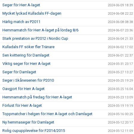
Seger för Herr A-laget
2024-06-09 18:39
Mycket lyckad Kulladals FF-dagen
2024-06-08 22:22
Härlig match av P2011
2024-06-08 08:38
Hemmamatch för Herr A-laget på lördag 8/6
2024-06-07 23:36
Stark prestation av P2012 i Nordic Cup
2024-06-04 21:33
Kulladals FF söker fler Tränare
2024-06-02 17:02
Sen kvittering för Damlaget
2024-06-01 22:37
Viktig seger för Herr A-laget
2024-05-31 23:17
Seger för Damlaget
2024-05-27 13:27
Seger i Skåneserien för P2010
2024-05-25 19:29
Oavgjort för Herr A-laget
2024-05-25 16:04
Hemmamatch på fredag för Herr A-laget
2024-05-23 13:09
Förlust för Herr A-laget
2024-05-19 19:19
Toppmatcher i helgen för Herr A-laget och Damlaget
2024-05-16 00:25
Ny hemmaseger för Damlaget
2024-05-12 20:17
Rolig cupupplevelse för F2014/2015
2024-05-12 11:09