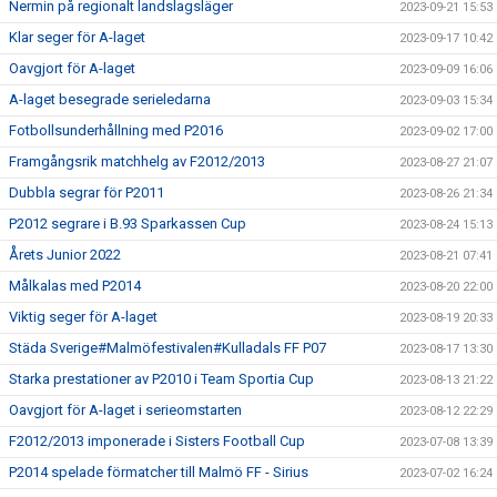
Nermin på regionalt landslagsläger
2023-09-21 15:53
Klar seger för A-laget
2023-09-17 10:42
Oavgjort för A-laget
2023-09-09 16:06
A-laget besegrade serieledarna
2023-09-03 15:34
Fotbollsunderhållning med P2016
2023-09-02 17:00
Framgångsrik matchhelg av F2012/2013
2023-08-27 21:07
Dubbla segrar för P2011
2023-08-26 21:34
P2012 segrare i B.93 Sparkassen Cup
2023-08-24 15:13
Årets Junior 2022
2023-08-21 07:41
Målkalas med P2014
2023-08-20 22:00
Viktig seger för A-laget
2023-08-19 20:33
Städa Sverige#Malmöfestivalen#Kulladals FF P07
2023-08-17 13:30
Starka prestationer av P2010 i Team Sportia Cup
2023-08-13 21:22
Oavgjort för A-laget i serieomstarten
2023-08-12 22:29
F2012/2013 imponerade i Sisters Football Cup
2023-07-08 13:39
P2014 spelade förmatcher till Malmö FF - Sirius
2023-07-02 16:24