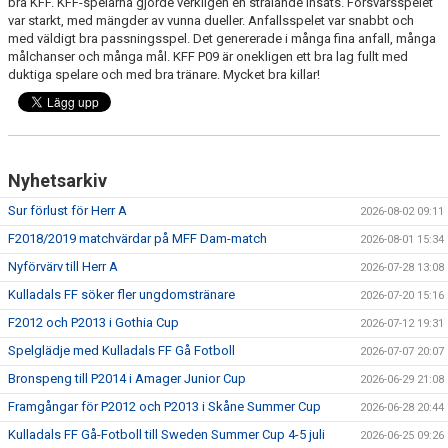
bra KFF. KFF-spelarna gjorde verkligen en strålande insats. Försvarsspelet
var starkt, med mängder av vunna dueller. Anfallsspelet var snabbt och
med väldigt bra passningsspel. Det genererade i många fina anfall, många
PROFILKLÄDER
målchanser och många mål. KFF P09 är onekligen ett bra lag fullt med
duktiga spelare och med bra tränare. Mycket bra killar!
KFF FACEBOOK
KFF INSTAGRAM
MEDLEM INTRESSEANMÄLAN
Nyhetsarkiv
Sur förlust för Herr A
2026-08-02 09:11
F2018/2019 matchvärdar på MFF Dam-match
2026-08-01 15:34
Nyförvärv till Herr A
2026-07-28 13:08
Kulladals FF söker fler ungdomstränare
2026-07-20 15:16
F2012 och P2013 i Gothia Cup
2026-07-12 19:31
Spelglädje med Kulladals FF Gå Fotboll
2026-07-07 20:07
Bronspeng till P2014 i Amager Junior Cup
2026-06-29 21:08
Framgångar för P2012 och P2013 i Skåne Summer Cup
2026-06-28 20:44
Kulladals FF Gå-Fotboll till Sweden Summer Cup 4-5 juli
2026-06-25 09:26