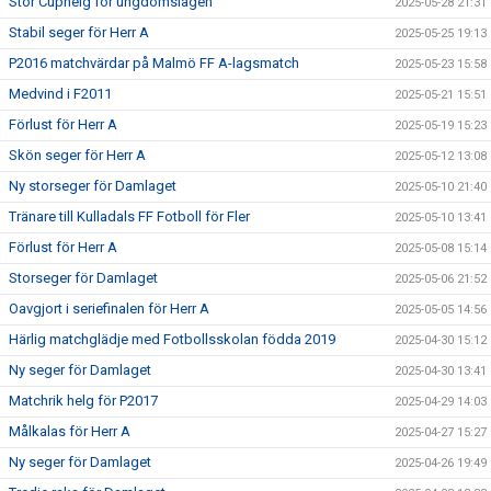
Stor Cuphelg för ungdomslagen
2025-05-28 21:31
Stabil seger för Herr A
2025-05-25 19:13
P2016 matchvärdar på Malmö FF A-lagsmatch
2025-05-23 15:58
Medvind i F2011
2025-05-21 15:51
Förlust för Herr A
2025-05-19 15:23
Skön seger för Herr A
2025-05-12 13:08
Ny storseger för Damlaget
2025-05-10 21:40
Tränare till Kulladals FF Fotboll för Fler
2025-05-10 13:41
Förlust för Herr A
2025-05-08 15:14
Storseger för Damlaget
2025-05-06 21:52
Oavgjort i seriefinalen för Herr A
2025-05-05 14:56
Härlig matchglädje med Fotbollsskolan födda 2019
2025-04-30 15:12
Ny seger för Damlaget
2025-04-30 13:41
Matchrik helg för P2017
2025-04-29 14:03
Målkalas för Herr A
2025-04-27 15:27
Ny seger för Damlaget
2025-04-26 19:49