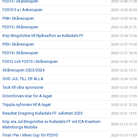
P2013 i Skånecupen
2023-12-30 17:20
F2010 3:a i Askecupen
2023-12-29 20:59
P08 i Skånecupen
2023-12-29 16:06
P2015 i Skånecupen
2023-12-28 21:31
Köp Bingolotter till Nyårsafton av Kulladals FF
2023-12-28 12:54
P09 i Skånecupen
2023-12-27 19:20
P2014 i Skånecupen
2023-12-27 18:25
F2012 och F2013 i Skånecupen
2023-12-26 19:22
Skånecupen 2023/2024
2023-12-25 13:21
GOD JUL TILL ER ALLA
2023-12-24 10:35
Tack till våra sponsorer
2023-12-23 19:33
Drömförvärv klar för A-laget
2023-12-22 17:09
Trippla nyförvärv till A-laget
2023-12-21 22:33
Resultat Dragning Kulladals FF Jullotteri 2023
2023-12-21 13:01
Köp era Jul-Bingolotter av Kulladals FF vid ICA Kvantum
2023-12-13 16:10
Malmborgs Mobilia
Final i Per i Viken Cup för P2010
2023-12-10 17:03