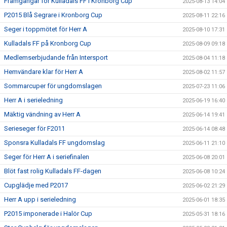
Framgångar för Kulladals FF i Kronborg Cup
2025-08-13 14:04
P2015 Blå Segrare i Kronborg Cup
2025-08-11 22:16
Seger i toppmötet för Herr A
2025-08-10 17:31
Kulladals FF på Kronborg Cup
2025-08-09 09:18
Medlemserbjudande från Intersport
2025-08-04 11:18
Hemvändare klar för Herr A
2025-08-02 11:57
Sommarcuper för ungdomslagen
2025-07-23 11:06
Herr A i serieledning
2025-06-19 16:40
Mäktig vändning av Herr A
2025-06-14 19:41
Serieseger för F2011
2025-06-14 08:48
Sponsra Kulladals FF ungdomslag
2025-06-11 21:10
Seger för Herr A i seriefinalen
2025-06-08 20:01
Blöt fast rolig Kulladals FF-dagen
2025-06-08 10:24
Cupglädje med P2017
2025-06-02 21:29
Herr A upp i serieledning
2025-06-01 18:35
P2015 imponerade i Halör Cup
2025-05-31 18:16