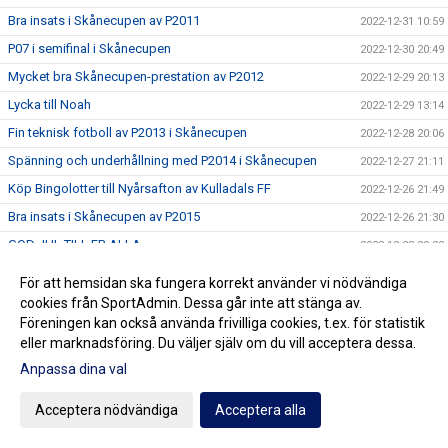
Bra insats i Skånecupen av P2011
2022-12-31 10:59
P07 i semifinal i Skånecupen
2022-12-30 20:49
Mycket bra Skånecupen-prestation av P2012
2022-12-29 20:13
Lycka till Noah
2022-12-29 13:14
Fin teknisk fotboll av P2013 i Skånecupen
2022-12-28 20:06
Spänning och underhållning med P2014 i Skånecupen
2022-12-27 21:11
Köp Bingolotter till Nyårsafton av Kulladals FF
2022-12-26 21:49
Bra insats i Skånecupen av P2015
2022-12-26 21:30
GOD JUL TILL ER ALLA
2022-12-23 20:23
Resultat Dragning Kulladals FF Jullotteri 2022
2022-12-21 13:30
För att hemsidan ska fungera korrekt använder vi nödvändiga
P2010 avslutade säsongen med beachvolleyboll
cookies från SportAdmin. Dessa går inte att stänga av.
2022-12-17 21:21
Föreningen kan också använda frivilliga cookies, t.ex. för statistik
Köp era Jul-Bingolotter av Kulladals FF vid ICA Kvantum
2022-12-11 11:50
eller marknadsföring. Du väljer själv om du vill acceptera dessa.
Malmborgs Mobilia
Anpassa dina val
Nyförvärv och återvändare till A-laget
2022-12-10 10:07
Cupseger för P09
2022-12-05 13:19
Acceptera nödvändiga
Acceptera alla
F09 i final i Olympic Cup
2022-11-21 21:11