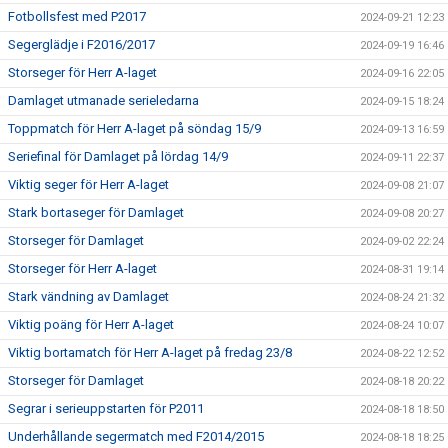
Fotbollsfest med P2017
2024-09-21 12:23
Segerglädje i F2016/2017
2024-09-19 16:46
Storseger för Herr A-laget
2024-09-16 22:05
Damlaget utmanade serieledarna
2024-09-15 18:24
Toppmatch för Herr A-laget på söndag 15/9
2024-09-13 16:59
Seriefinal för Damlaget på lördag 14/9
2024-09-11 22:37
Viktig seger för Herr A-laget
2024-09-08 21:07
Stark bortaseger för Damlaget
2024-09-08 20:27
Storseger för Damlaget
2024-09-02 22:24
Storseger för Herr A-laget
2024-08-31 19:14
Stark vändning av Damlaget
2024-08-24 21:32
Viktig poäng för Herr A-laget
2024-08-24 10:07
Viktig bortamatch för Herr A-laget på fredag 23/8
2024-08-22 12:52
Storseger för Damlaget
2024-08-18 20:22
Segrar i serieuppstarten för P2011
2024-08-18 18:50
Underhållande segermatch med F2014/2015
2024-08-18 18:25