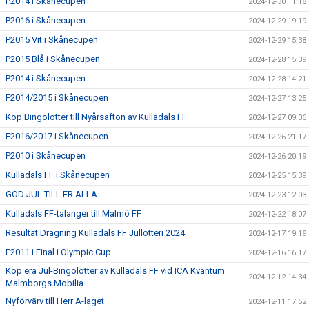
P2014 i Skånecupen
2024-12-30 11:18
P2016 i Skånecupen
2024-12-29 19:19
P2015 Vit i Skånecupen
2024-12-29 15:38
P2015 Blå i Skånecupen
2024-12-28 15:39
P2014 i Skånecupen
2024-12-28 14:21
F2014/2015 i Skånecupen
2024-12-27 13:25
Köp Bingolotter till Nyårsafton av Kulladals FF
2024-12-27 09:36
F2016/2017 i Skånecupen
2024-12-26 21:17
P2010 i Skånecupen
2024-12-26 20:19
Kulladals FF i Skånecupen
2024-12-25 15:39
GOD JUL TILL ER ALLA
2024-12-23 12:03
Kulladals FF-talanger till Malmö FF
2024-12-22 18:07
Resultat Dragning Kulladals FF Jullotteri 2024
2024-12-17 19:19
F2011 i Final i Olympic Cup
2024-12-16 16:17
Köp era Jul-Bingolotter av Kulladals FF vid ICA Kvantum
2024-12-12 14:34
Malmborgs Mobilia
Nyförvärv till Herr A-laget
2024-12-11 17:52