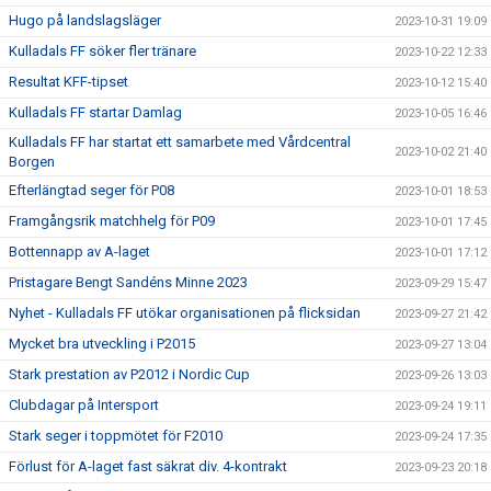
Hugo på landslagsläger
2023-10-31 19:09
Kulladals FF söker fler tränare
2023-10-22 12:33
Resultat KFF-tipset
2023-10-12 15:40
Kulladals FF startar Damlag
2023-10-05 16:46
Kulladals FF har startat ett samarbete med Vårdcentral
2023-10-02 21:40
Borgen
Efterlängtad seger för P08
2023-10-01 18:53
Framgångsrik matchhelg för P09
2023-10-01 17:45
Bottennapp av A-laget
2023-10-01 17:12
Pristagare Bengt Sandéns Minne 2023
2023-09-29 15:47
Nyhet - Kulladals FF utökar organisationen på flicksidan
2023-09-27 21:42
Mycket bra utveckling i P2015
2023-09-27 13:04
Stark prestation av P2012 i Nordic Cup
2023-09-26 13:03
Clubdagar på Intersport
2023-09-24 19:11
Stark seger i toppmötet för F2010
2023-09-24 17:35
Förlust för A-laget fast säkrat div. 4-kontrakt
2023-09-23 20:18