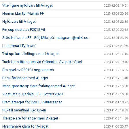
Ytterligare nyförvärv till A-laget
2023-12-08 19:01
Nermin klar för Malmö FF
2023-12-06 20:59
Nyförvärv till A-laget
2023-12-05 22:35
Fin cupinsats av P2015 Vit
2023-12-02 22:18
Stöd Kulladals FF - Följ Miixi på Instagram @miixi.se
2023-12-01 23:49
Ledarresa i Tyskland
2023-11-28 21:59
Två spelare förlänger med A-laget
2023-11-26 17:15
Tack för stöttningen via Gräsroten Svenska Spel
2023-11-24 19:46
Bra spel av P2010 i segermatch
2023-11-18 16:35
Rask förlänger med A-laget
2023-11-17 17:48
Ytterligare tre spelare förlänger med A-laget
2023-11-17 15:08
Vinstlista Kulladals FF Jullotteri 2023
2023-11-16 16:00
Premiärseger för P2011 i vinterserien
2023-11-11 13:27
P07 till semifinal i Go Open
2023-11-10 19:33
Tre spelare förlänger med A-laget
2023-11-10 14:38
Nya tränare klara för A-laget
2023-11-06 20:47