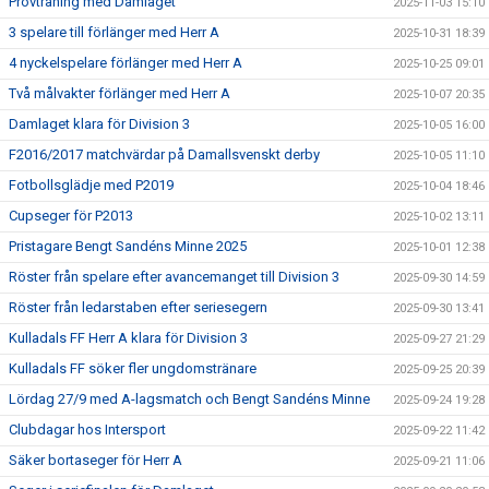
Provträning med Damlaget
2025-11-03 15:10
3 spelare till förlänger med Herr A
2025-10-31 18:39
4 nyckelspelare förlänger med Herr A
2025-10-25 09:01
Två målvakter förlänger med Herr A
2025-10-07 20:35
Damlaget klara för Division 3
2025-10-05 16:00
F2016/2017 matchvärdar på Damallsvenskt derby
2025-10-05 11:10
Fotbollsglädje med P2019
2025-10-04 18:46
Cupseger för P2013
2025-10-02 13:11
Pristagare Bengt Sandéns Minne 2025
2025-10-01 12:38
Röster från spelare efter avancemanget till Division 3
2025-09-30 14:59
Röster från ledarstaben efter seriesegern
2025-09-30 13:41
Kulladals FF Herr A klara för Division 3
2025-09-27 21:29
Kulladals FF söker fler ungdomstränare
2025-09-25 20:39
Lördag 27/9 med A-lagsmatch och Bengt Sandéns Minne
2025-09-24 19:28
Clubdagar hos Intersport
2025-09-22 11:42
Säker bortaseger för Herr A
2025-09-21 11:06