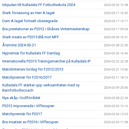
Inbjudan till Kulladals FF Fotbollsskola 2024
2024-03-20 15:38
Stark försäsong av Herr A-laget
2024-03-17 10:45
Dam A-laget fortsatt obesegrade
2024-03-17 10:17
Bra prestationer av P2012 i Skånes Vintermästerskap
2024-03-17 09:54
Stark insats av P2015 Blå mot MFF
2024-03-09 16:51
Årsmöte 2024-03-21
2024-02-28 22:30
Nypremiär för Kulladals FF Damlag
2024-02-26 16:44
Internationella P2015 Träningsmatcher på Kulladals IP
2024-02-22 22:28
Matchintensiv lördag för F2012/2013
2024-02-21 14:06
Matchpremiär för F2016/2017
2024-02-11 18:15
Kulladals FF stärker upp verksamheten med ny
2024-02-09 20:06
Barnfotbollscoach
Nya skåp i bollförrådet
2024-02-08 22:34
P2012 imponerade i Viffecupen
2024-02-05 15:16
Matchpremiär för P2017
2024-02-04 13:53
Bra insatser av P2016 i Viffecupen
2024-02-03 17:58