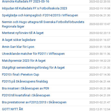
Årsmöte Kulladals FF 2023-03-16
2023-02-22 20:55
Inbjudan till Kulladals FF:s Fotbollsskola 2023
2023-02-19 19:58
Spelglädje och kämpaglöd i F2014/2015 i Viffecupen
2023-02-06 21:30
Nermin och Hugo uttagna till Svenska Fotbollsförbundets
2023-02-03 13:47
Regionala läger
Meriterat nyförvärv till A-laget
2023-02-02 23:13
A-laget söker lagledare
2023-02-01 16:07
Amin Sarr klar för Lyon
2023-01-31 15:58
Utvecklande matcher för P2011 i Viffecupen
2023-01-30 11:36
Matchpremiär 2023 för A-laget
2023-01-18 22:23
Slutgiltigt serieindelningsförslag för A-laget
2023-01-11 21:35
P2010 i final i Peneton Cup
2023-01-07 14:30
P2015 på Skånecupens finaldag
2023-01-06 21:44
Bra insatser i Skånecupen av P09
2023-01-05 21:08
P2010 till kvartsfinal i Skånecupen
2023-01-04 21:09
Bra prestationer av F2012/2013 i Skånecupen
2023-01-02 21:47
GOTT NYTT ÅR
2022-12-31 12:54