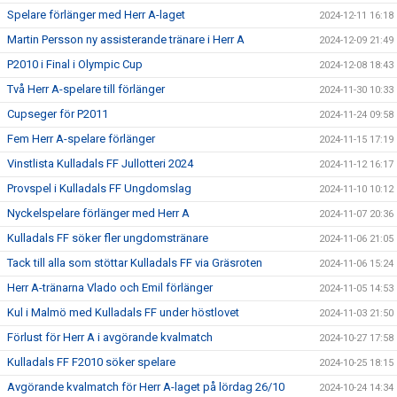
Spelare förlänger med Herr A-laget
2024-12-11 16:18
Martin Persson ny assisterande tränare i Herr A
2024-12-09 21:49
P2010 i Final i Olympic Cup
2024-12-08 18:43
Två Herr A-spelare till förlänger
2024-11-30 10:33
Cupseger för P2011
2024-11-24 09:58
Fem Herr A-spelare förlänger
2024-11-15 17:19
Vinstlista Kulladals FF Jullotteri 2024
2024-11-12 16:17
Provspel i Kulladals FF Ungdomslag
2024-11-10 10:12
Nyckelspelare förlänger med Herr A
2024-11-07 20:36
Kulladals FF söker fler ungdomstränare
2024-11-06 21:05
Tack till alla som stöttar Kulladals FF via Gräsroten
2024-11-06 15:24
Herr A-tränarna Vlado och Emil förlänger
2024-11-05 14:53
Kul i Malmö med Kulladals FF under höstlovet
2024-11-03 21:50
Förlust för Herr A i avgörande kvalmatch
2024-10-27 17:58
Kulladals FF F2010 söker spelare
2024-10-25 18:15
Avgörande kvalmatch för Herr A-laget på lördag 26/10
2024-10-24 14:34