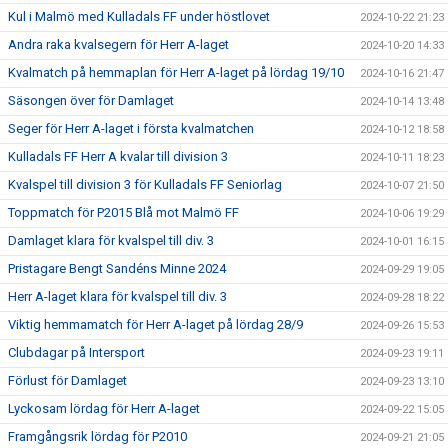
Kul i Malmö med Kulladals FF under höstlovet
2024-10-22 21:23
Andra raka kvalsegern för Herr A-laget
2024-10-20 14:33
Kvalmatch på hemmaplan för Herr A-laget på lördag 19/10
2024-10-16 21:47
Säsongen över för Damlaget
2024-10-14 13:48
Seger för Herr A-laget i första kvalmatchen
2024-10-12 18:58
Kulladals FF Herr A kvalar till division 3
2024-10-11 18:23
Kvalspel till division 3 för Kulladals FF Seniorlag
2024-10-07 21:50
Toppmatch för P2015 Blå mot Malmö FF
2024-10-06 19:29
Damlaget klara för kvalspel till div. 3
2024-10-01 16:15
Pristagare Bengt Sandéns Minne 2024
2024-09-29 19:05
Herr A-laget klara för kvalspel till div. 3
2024-09-28 18:22
Viktig hemmamatch för Herr A-laget på lördag 28/9
2024-09-26 15:53
Clubdagar på Intersport
2024-09-23 19:11
Förlust för Damlaget
2024-09-23 13:10
Lyckosam lördag för Herr A-laget
2024-09-22 15:05
Framgångsrik lördag för P2010
2024-09-21 21:05