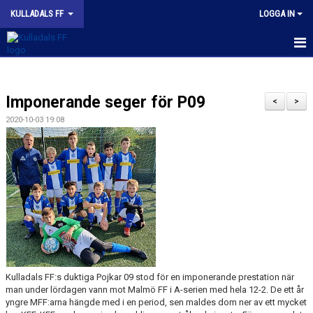
KULLADALS FF
LOGGA IN
HEM
Imponerande seger för P09
OM KLUBBEN
<
>
2020-10-03 19:08
NYHETER
KONTAKT
INFORMATION MED POLICY
DOKUMENT
BILDGALLERI
Kulladals FF:s duktiga Pojkar 09 stod för en imponerande prestation när
MATCHER
man under lördagen vann mot Malmö FF i A-serien med hela 12-2. De ett år
yngre MFF:arna hängde med i en period, sen maldes dom ner av ett mycket
INBETALNING