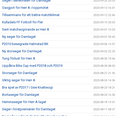
Seger i seriefinalen för Damlaget
2025-09-20 20:53
Oavgjort för Herr A i toppmötet
2025-09-13 16:01
Tillsammans för ett bättre matchklimat
2025-09-12 22:46
Kulladals FF Fotboll för Fler
2025-09-10 20:03
Sent matchavgörande av Herr A
2025-09-07 10:03
Ny seger för Damlaget
2025-09-07 09:45
P2010 besegrade Halmstad BK
2025-09-06 15:37
Ny storseger för Damlaget
2025-09-02 22:33
Tung förlust för Herr A
2025-08-30 19:46
Uppåkra Bilia Cup med P2018 och P2019
2025-08-30 08:50
Storseger för Damlaget
2025-08-27 21:36
Viktig seger för Herr A
2025-08-24 14:36
Bra spel av P2017 i Oxie Knattecup
2025-08-23 18:21
Bortaseger för Damlaget
2025-08-23 16:30
Hemmaseger för Herr A-laget
2025-08-18 13:31
Seger i höstpremiären för Damlaget
2025-08-17 08:37