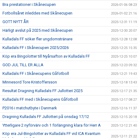
Bra prestationer i Skånecupen
2026-01-06 08:23
Fotbollsåret inleddes med Skånecupen
2026-01-02 21:16
GOTT NYTT ÅR
2025-12-31 11:19
Härligt avslut på 2025 med Skånecupen
2025-12-30 20:07
Kulladals FF söker fler ungdomstränare
2025-12-28 12:08
Kulladals FF i Skånecupen 2025/2026
2025-12-25 15:35
Köp era Bingolotter till Nyårsafton av Kulladals FF
2025-12-25 10:07
GOD JUL TILL ER ALLA
2025-12-23 09:32
Kulladals FF i Skånecupens Gåfotboll
2025-12-21 19:43
Minnesord Tore Kristoffersson
2025-12-18 13:43
Resultat Dragning Kulladals FF Jullotteri 2025
2025-12-17 21:35
Kulladals FF med i Skånecupens Gåfotboll
2025-12-17 08:27
P2016 i matchutbyte i Danmark
2025-12-16 11:37
Dragning Kulladals FF Jullotteri på onsdag 17/12
2025-12-15 20:18
Ytterligare 2 nyförvärv och 1 förlängning klara för Herr A
2025-12-12 21:40
Köp era Jul-Bingolotter av Kulladals FF vid ICA Kvantum
2025-12-11 21:22