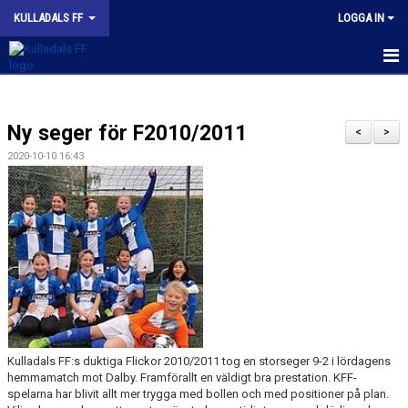
KULLADALS FF
LOGGA IN
HEM
Ny seger för F2010/2011
OM KLUBBEN
<
>
2020-10-10 16:43
NYHETER
KONTAKT
INFORMATION MED POLICY
DOKUMENT
BILDGALLERI
Kulladals FF:s duktiga Flickor 2010/2011 tog en storseger 9-2 i lördagens
MATCHER
hemmamatch mot Dalby. Framförallt en väldigt bra prestation. KFF-
spelarna har blivit allt mer trygga med bollen och med positioner på plan.
INBETALNING