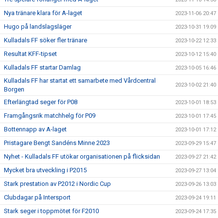
Nya tränare klara för A-laget
2023-11-06 20:47
Hugo på landslagsläger
2023-10-31 19:09
Kulladals FF söker fler tränare
2023-10-22 12:33
Resultat KFF-tipset
2023-10-12 15:40
Kulladals FF startar Damlag
2023-10-05 16:46
Kulladals FF har startat ett samarbete med Vårdcentral
2023-10-02 21:40
Borgen
Efterlängtad seger för P08
2023-10-01 18:53
Framgångsrik matchhelg för P09
2023-10-01 17:45
Bottennapp av A-laget
2023-10-01 17:12
Pristagare Bengt Sandéns Minne 2023
2023-09-29 15:47
Nyhet - Kulladals FF utökar organisationen på flicksidan
2023-09-27 21:42
Mycket bra utveckling i P2015
2023-09-27 13:04
Stark prestation av P2012 i Nordic Cup
2023-09-26 13:03
Clubdagar på Intersport
2023-09-24 19:11
Stark seger i toppmötet för F2010
2023-09-24 17:35