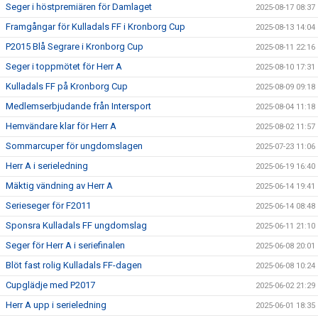
Seger i höstpremiären för Damlaget
2025-08-17 08:37
Framgångar för Kulladals FF i Kronborg Cup
2025-08-13 14:04
P2015 Blå Segrare i Kronborg Cup
2025-08-11 22:16
Seger i toppmötet för Herr A
2025-08-10 17:31
Kulladals FF på Kronborg Cup
2025-08-09 09:18
Medlemserbjudande från Intersport
2025-08-04 11:18
Hemvändare klar för Herr A
2025-08-02 11:57
Sommarcuper för ungdomslagen
2025-07-23 11:06
Herr A i serieledning
2025-06-19 16:40
Mäktig vändning av Herr A
2025-06-14 19:41
Serieseger för F2011
2025-06-14 08:48
Sponsra Kulladals FF ungdomslag
2025-06-11 21:10
Seger för Herr A i seriefinalen
2025-06-08 20:01
Blöt fast rolig Kulladals FF-dagen
2025-06-08 10:24
Cupglädje med P2017
2025-06-02 21:29
Herr A upp i serieledning
2025-06-01 18:35