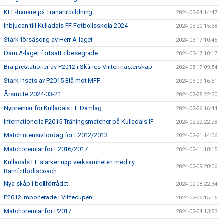
KFF-tränare på Tränarutbildning
2024-03-24 14:47
Inbjudan till Kulladals FF Fotbollsskola 2024
2024-03-20 15:38
Stark försäsong av Herr A-laget
2024-03-17 10:45
Dam A-laget fortsatt obesegrade
2024-03-17 10:17
Bra prestationer av P2012 i Skånes Vintermästerskap
2024-03-17 09:54
Stark insats av P2015 Blå mot MFF
2024-03-09 16:51
Årsmöte 2024-03-21
2024-02-28 22:30
Nypremiär för Kulladals FF Damlag
2024-02-26 16:44
Internationella P2015 Träningsmatcher på Kulladals IP
2024-02-22 22:28
Matchintensiv lördag för F2012/2013
2024-02-21 14:06
Matchpremiär för F2016/2017
2024-02-11 18:15
Kulladals FF stärker upp verksamheten med ny
2024-02-09 20:06
Barnfotbollscoach
Nya skåp i bollförrådet
2024-02-08 22:34
P2012 imponerade i Viffecupen
2024-02-05 15:16
Matchpremiär för P2017
2024-02-04 13:53