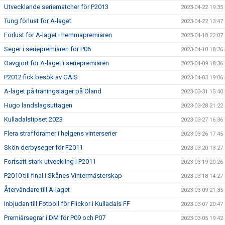
Utvecklande seriematcher för P2013
2023-04-22 19:35
Tung förlust för A-laget
2023-04-22 13:47
Förlust för A-laget i hemmapremiären
2023-04-18 22:07
Seger i seriepremiären för P06
2023-04-10 18:36
Oavgjort för A-laget i seriepremiären
2023-04-09 18:36
P2012 fick besök av GAIS
2023-04-03 19:06
A-laget på träningsläger på Öland
2023-03-31 15:40
Hugo landslagsuttagen
2023-03-28 21:22
Kulladalstipset 2023
2023-03-27 16:36
Flera straffdramer i helgens vinterserier
2023-03-26 17:45
Skön derbyseger för F2011
2023-03-20 13:27
Fortsatt stark utveckling i P2011
2023-03-19 20:26
P2010 till final i Skånes Vintermästerskap
2023-03-18 14:27
Återvändare till A-laget
2023-03-09 21:35
Inbjudan till Fotboll för Flickor i Kulladals FF
2023-03-07 20:47
Premiärsegrar i DM för P09 och P07
2023-03-05 19:42