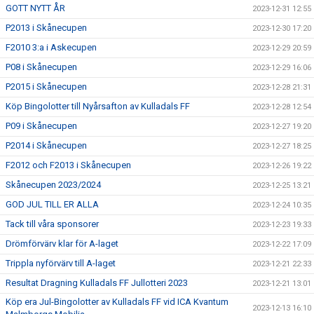
GOTT NYTT ÅR
2023-12-31 12:55
P2013 i Skånecupen
2023-12-30 17:20
F2010 3:a i Askecupen
2023-12-29 20:59
P08 i Skånecupen
2023-12-29 16:06
P2015 i Skånecupen
2023-12-28 21:31
Köp Bingolotter till Nyårsafton av Kulladals FF
2023-12-28 12:54
P09 i Skånecupen
2023-12-27 19:20
P2014 i Skånecupen
2023-12-27 18:25
F2012 och F2013 i Skånecupen
2023-12-26 19:22
Skånecupen 2023/2024
2023-12-25 13:21
GOD JUL TILL ER ALLA
2023-12-24 10:35
Tack till våra sponsorer
2023-12-23 19:33
Drömförvärv klar för A-laget
2023-12-22 17:09
Trippla nyförvärv till A-laget
2023-12-21 22:33
Resultat Dragning Kulladals FF Jullotteri 2023
2023-12-21 13:01
Köp era Jul-Bingolotter av Kulladals FF vid ICA Kvantum
2023-12-13 16:10