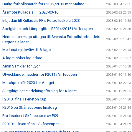
Härlig fotbollsmatch för F2012/2013 mot Malmö FF
2023-03-04 12:31
Årsmöte Kulladals FF 2023-03-16
2023-02-22 20:55
Inbjudan till Kulladals FF:s Fotbollsskola 2023
2023-02-19 19:58
Spelglädje och kämpaglöd i F2014/2015 i Viffecupen
2023-02-06 21:30
Nermin och Hugo uttagna till Svenska Fotbollsförbundets
2023-02-03 13:47
Regionala läger
Meriterat nyförvärv till A-laget
2023-02-02 23:13
A-laget söker lagledare
2023-02-01 16:07
Amin Sarr klar för Lyon
2023-01-31 15:58
Utvecklande matcher för P2011 i Viffecupen
2023-01-30 11:36
Matchpremiär 2023 för A-laget
2023-01-18 22:23
Slutgiltigt serieindelningsförslag för A-laget
2023-01-11 21:35
P2010 i final i Peneton Cup
2023-01-07 14:30
P2015 på Skånecupens finaldag
2023-01-06 21:44
Bra insatser i Skånecupen av P09
2023-01-05 21:08
P2010 till kvartsfinal i Skånecupen
2023-01-04 21:09