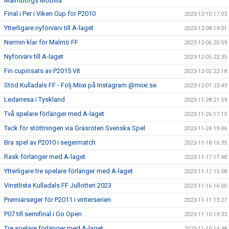
Malmborgs Mobilia
Final i Per i Viken Cup för P2010
2023-12-10 17:03
Ytterligare nyförvärv till A-laget
2023-12-08 19:01
Nermin klar för Malmö FF
2023-12-06 20:59
Nyförvärv till A-laget
2023-12-05 22:35
Fin cupinsats av P2015 Vit
2023-12-02 22:18
Stöd Kulladals FF - Följ Miixi på Instagram @miixi.se
2023-12-01 23:49
Ledarresa i Tyskland
2023-11-28 21:59
Två spelare förlänger med A-laget
2023-11-26 17:15
Tack för stöttningen via Gräsroten Svenska Spel
2023-11-24 19:46
Bra spel av P2010 i segermatch
2023-11-18 16:35
Rask förlänger med A-laget
2023-11-17 17:48
Ytterligare tre spelare förlänger med A-laget
2023-11-17 15:08
Vinstlista Kulladals FF Jullotteri 2023
2023-11-16 16:00
Premiärseger för P2011 i vinterserien
2023-11-11 13:27
P07 till semifinal i Go Open
2023-11-10 19:33
Tre spelare förlänger med A-laget
2023-11-10 14:38