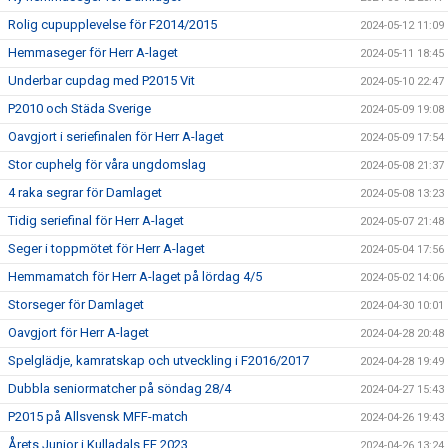
Rolig cupupplevelse för F2014/2015
2024-05-12 11:09
Hemmaseger för Herr A-laget
2024-05-11 18:45
Underbar cupdag med P2015 Vit
2024-05-10 22:47
P2010 och Städa Sverige
2024-05-09 19:08
Oavgjort i seriefinalen för Herr A-laget
2024-05-09 17:54
Stor cuphelg för våra ungdomslag
2024-05-08 21:37
4 raka segrar för Damlaget
2024-05-08 13:23
Tidig seriefinal för Herr A-laget
2024-05-07 21:48
Seger i toppmötet för Herr A-laget
2024-05-04 17:56
Hemmamatch för Herr A-laget på lördag 4/5
2024-05-02 14:06
Storseger för Damlaget
2024-04-30 10:01
Oavgjort för Herr A-laget
2024-04-28 20:48
Spelglädje, kamratskap och utveckling i F2016/2017
2024-04-28 19:49
Dubbla seniormatcher på söndag 28/4
2024-04-27 15:43
P2015 på Allsvensk MFF-match
2024-04-26 19:43
Årets Junior i Kulladals FF 2023
2024-04-26 13:24