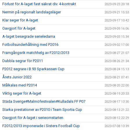
Förlust för A-laget fast säkrat div. 4-kontrakt
2023-09-23 20:18
Nermin på regionalt landslagsläger
2023-09-21 15:53
Klar seger för A-laget
2023-09-17 10:42
Oavgjort för A-laget
2023-09-09 16:06
A-laget besegrade serieledarna
2023-09-03 15:34
Fotbollsunderhållning med P2016
2023-09-02 17:00
Framgångsrik matchhelg av F2012/2013
2023-08-27 21:07
Dubbla segrar för P2011
2023-08-26 21:34
P2012 segrare i B.93 Sparkassen Cup
2023-08-24 15:13
Årets Junior 2022
2023-08-21 07:41
Målkalas med P2014
2023-08-20 22:00
Viktig seger för A-laget
2023-08-19 20:33
Städa Sverige#Malmöfestivalen#Kulladals FF P07
2023-08-17 13:30
Starka prestationer av P2010 i Team Sportia Cup
2023-08-13 21:22
Oavgjort för A-laget i serieomstarten
2023-08-12 22:29
F2012/2013 imponerade i Sisters Football Cup
2023-07-08 13:39