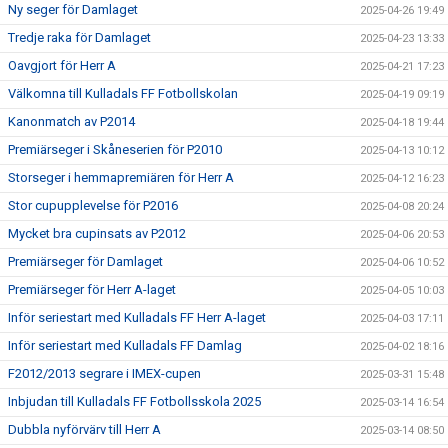
Ny seger för Damlaget
2025-04-26 19:49
Tredje raka för Damlaget
2025-04-23 13:33
Oavgjort för Herr A
2025-04-21 17:23
Välkomna till Kulladals FF Fotbollskolan
2025-04-19 09:19
Kanonmatch av P2014
2025-04-18 19:44
Premiärseger i Skåneserien för P2010
2025-04-13 10:12
Storseger i hemmapremiären för Herr A
2025-04-12 16:23
Stor cupupplevelse för P2016
2025-04-08 20:24
Mycket bra cupinsats av P2012
2025-04-06 20:53
Premiärseger för Damlaget
2025-04-06 10:52
Premiärseger för Herr A-laget
2025-04-05 10:03
Inför seriestart med Kulladals FF Herr A-laget
2025-04-03 17:11
Inför seriestart med Kulladals FF Damlag
2025-04-02 18:16
F2012/2013 segrare i IMEX-cupen
2025-03-31 15:48
Inbjudan till Kulladals FF Fotbollsskola 2025
2025-03-14 16:54
Dubbla nyförvärv till Herr A
2025-03-14 08:50