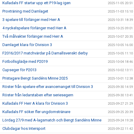
Kulladals FF startar upp ett P19-lag igen
2025-11-05 20:51
Provträning med Damlaget
2025-11-03 15:10
3 spelare till förlänger med Herr A
2025-10-31 18:39
4 nyckelspelare förlänger med Herr A
2025-10-25 09:01
Två målvakter förlänger med Herr A
2025-10-07 20:35
Damlaget klara för Division 3
2025-10-05 16:00
F2016/2017 matchvärdar på Damallsvenskt derby
2025-10-05 11:10
Fotbollsglädje med P2019
2025-10-04 18:46
Cupseger för P2013
2025-10-02 13:11
Pristagare Bengt Sandéns Minne 2025
2025-10-01 12:38
Röster från spelare efter avancemanget till Division 3
2025-09-30 14:59
Röster från ledarstaben efter seriesegern
2025-09-30 13:41
Kulladals FF Herr A klara för Division 3
2025-09-27 21:29
Kulladals FF söker fler ungdomstränare
2025-09-25 20:39
Lördag 27/9 med A-lagsmatch och Bengt Sandéns Minne
2025-09-24 19:28
Clubdagar hos Intersport
2025-09-22 11:42