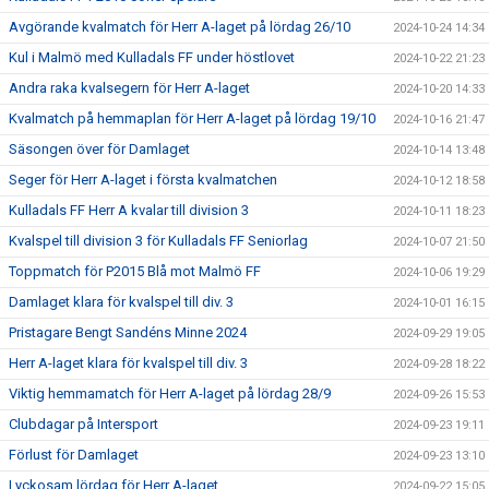
Avgörande kvalmatch för Herr A-laget på lördag 26/10
2024-10-24 14:34
Kul i Malmö med Kulladals FF under höstlovet
2024-10-22 21:23
Andra raka kvalsegern för Herr A-laget
2024-10-20 14:33
Kvalmatch på hemmaplan för Herr A-laget på lördag 19/10
2024-10-16 21:47
Säsongen över för Damlaget
2024-10-14 13:48
Seger för Herr A-laget i första kvalmatchen
2024-10-12 18:58
Kulladals FF Herr A kvalar till division 3
2024-10-11 18:23
Kvalspel till division 3 för Kulladals FF Seniorlag
2024-10-07 21:50
Toppmatch för P2015 Blå mot Malmö FF
2024-10-06 19:29
Damlaget klara för kvalspel till div. 3
2024-10-01 16:15
Pristagare Bengt Sandéns Minne 2024
2024-09-29 19:05
Herr A-laget klara för kvalspel till div. 3
2024-09-28 18:22
Viktig hemmamatch för Herr A-laget på lördag 28/9
2024-09-26 15:53
Clubdagar på Intersport
2024-09-23 19:11
Förlust för Damlaget
2024-09-23 13:10
Lyckosam lördag för Herr A-laget
2024-09-22 15:05