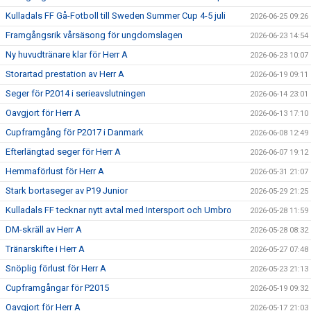
Kulladals FF Gå-Fotboll till Sweden Summer Cup 4-5 juli
2026-06-25 09:26
Framgångsrik vårsäsong för ungdomslagen
2026-06-23 14:54
Ny huvudtränare klar för Herr A
2026-06-23 10:07
Storartad prestation av Herr A
2026-06-19 09:11
Seger för P2014 i serieavslutningen
2026-06-14 23:01
Oavgjort för Herr A
2026-06-13 17:10
Cupframgång för P2017 i Danmark
2026-06-08 12:49
Efterlängtad seger för Herr A
2026-06-07 19:12
Hemmaförlust för Herr A
2026-05-31 21:07
Stark bortaseger av P19 Junior
2026-05-29 21:25
Kulladals FF tecknar nytt avtal med Intersport och Umbro
2026-05-28 11:59
DM-skräll av Herr A
2026-05-28 08:32
Tränarskifte i Herr A
2026-05-27 07:48
Snöplig förlust för Herr A
2026-05-23 21:13
Cupframgångar för P2015
2026-05-19 09:32
Oavgjort för Herr A
2026-05-17 21:03