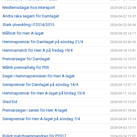
Medlemsdagar hos Intersport
2024-04-22 22:08
Andra raka segern för Damlaget
2024-04-22 15:37
Stark utveckling i F2014/2015
2024-04-22 06:44
Mållöst för Herr A-laget
2024-04-20 14:17
Hemmapremiär för Damlaget på söndag 21/4
2024-04-20 06:55
Hemmamatch för Herr A på fredag 19/4
2024-04-18 15:41
Premiärseger för Damlaget
2024-04-14 19:57
Målrik premiärhelg för P09
2024-04-14 18:10
Seger i hemmapremiären för Herr A-laget
2024-04-13 17:41
Seriepremiär för Damlaget på söndag 14/4
2024-04-13 07:17
Hemmapremiär för Herr A-laget på lördag 13/4
2024-04-11 15:25
Glad Eid
2024-04-10 13:07
Premiärseger i serien för Herr A-laget
2024-04-07 18:46
Seriepremiär för Herr A-laget på söndag 7/4
2024-04-04 15:14
2024-04-03 13:11
Roligt matchsammandrag för P2017
2024-03-24 21:07