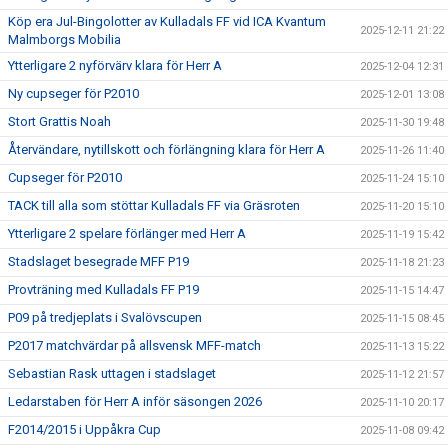
Köp era Jul-Bingolotter av Kulladals FF vid ICA Kvantum
2025-12-11 21:22
Malmborgs Mobilia
Ytterligare 2 nyförvärv klara för Herr A
2025-12-04 12:31
Ny cupseger för P2010
2025-12-01 13:08
Stort Grattis Noah
2025-11-30 19:48
Återvändare, nytillskott och förlängning klara för Herr A
2025-11-26 11:40
Cupseger för P2010
2025-11-24 15:10
TACK till alla som stöttar Kulladals FF via Gräsroten
2025-11-20 15:10
Ytterligare 2 spelare förlänger med Herr A
2025-11-19 15:42
Stadslaget besegrade MFF P19
2025-11-18 21:23
Provträning med Kulladals FF P19
2025-11-15 14:47
P09 på tredjeplats i Svalövscupen
2025-11-15 08:45
P2017 matchvärdar på allsvensk MFF-match
2025-11-13 15:22
Sebastian Rask uttagen i stadslaget
2025-11-12 21:57
Ledarstaben för Herr A inför säsongen 2026
2025-11-10 20:17
F2014/2015 i Uppåkra Cup
2025-11-08 09:42