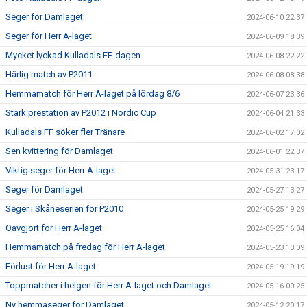
Seger för Damlaget
2024-06-10 22:37
Seger för Herr A-laget
2024-06-09 18:39
Mycket lyckad Kulladals FF-dagen
2024-06-08 22:22
Härlig match av P2011
2024-06-08 08:38
Hemmamatch för Herr A-laget på lördag 8/6
2024-06-07 23:36
Stark prestation av P2012 i Nordic Cup
2024-06-04 21:33
Kulladals FF söker fler Tränare
2024-06-02 17:02
Sen kvittering för Damlaget
2024-06-01 22:37
Viktig seger för Herr A-laget
2024-05-31 23:17
Seger för Damlaget
2024-05-27 13:27
Seger i Skåneserien för P2010
2024-05-25 19:29
Oavgjort för Herr A-laget
2024-05-25 16:04
Hemmamatch på fredag för Herr A-laget
2024-05-23 13:09
Förlust för Herr A-laget
2024-05-19 19:19
Toppmatcher i helgen för Herr A-laget och Damlaget
2024-05-16 00:25
Ny hemmaseger för Damlaget
2024-05-12 20:17