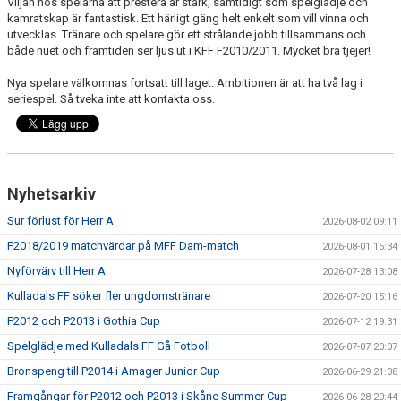
Viljan hos spelarna att prestera är stark, samtidigt som spelglädje och
kamratskap är fantastisk. Ett härligt gäng helt enkelt som vill vinna och
utvecklas. Tränare och spelare gör ett strålande jobb tillsammans och
PROFILKLÄDER
både nuet och framtiden ser ljus ut i KFF F2010/2011. Mycket bra tjejer!
KFF FACEBOOK
Nya spelare välkomnas fortsatt till laget. Ambitionen är att ha två lag i
seriespel. Så tveka inte att kontakta oss.
KFF INSTAGRAM
MEDLEM INTRESSEANMÄLAN
Nyhetsarkiv
Sur förlust för Herr A
2026-08-02 09:11
F2018/2019 matchvärdar på MFF Dam-match
2026-08-01 15:34
Nyförvärv till Herr A
2026-07-28 13:08
Kulladals FF söker fler ungdomstränare
2026-07-20 15:16
F2012 och P2013 i Gothia Cup
2026-07-12 19:31
Spelglädje med Kulladals FF Gå Fotboll
2026-07-07 20:07
Bronspeng till P2014 i Amager Junior Cup
2026-06-29 21:08
Framgångar för P2012 och P2013 i Skåne Summer Cup
2026-06-28 20:44