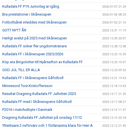
Kulladals FF P19 Juniorlag är igång
2026-01-07 21:24
Bra prestationer i Skånecupen
2026-01-06 08:23
Fotbollsåret inleddes med Skånecupen
2026-01-02 21:16
GOTT NYTT ÅR
2025-12-31 11:19
Härligt avslut på 2025 med Skånecupen
2025-12-30 20:07
Kulladals FF söker fler ungdomstränare
2025-12-28 12:08
Kulladals FF i Skånecupen 2025/2026
2025-12-25 15:35
Köp era Bingolotter till Nyårsafton av Kulladals FF
2025-12-25 10:07
GOD JUL TILL ER ALLA
2025-12-23 09:32
Kulladals FF i Skånecupens Gåfotboll
2025-12-21 19:43
Minnesord Tore Kristoffersson
2025-12-18 13:43
Resultat Dragning Kulladals FF Jullotteri 2025
2025-12-17 21:35
Kulladals FF med i Skånecupens Gåfotboll
2025-12-17 08:27
P2016 i matchutbyte i Danmark
2025-12-16 11:37
Dragning Kulladals FF Jullotteri på onsdag 17/12
2025-12-15 20:18
Ytterligare 2 nyförvärv och 1 förlängning klara för Herr A
2025-12-12 21:40