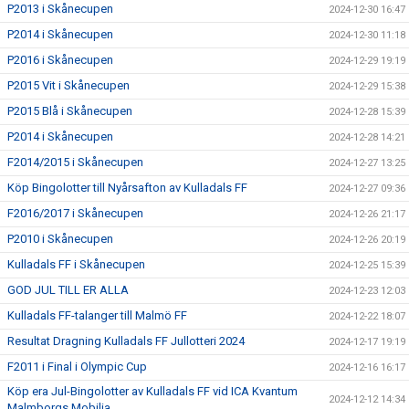
P2013 i Skånecupen
2024-12-30 16:47
P2014 i Skånecupen
2024-12-30 11:18
P2016 i Skånecupen
2024-12-29 19:19
P2015 Vit i Skånecupen
2024-12-29 15:38
P2015 Blå i Skånecupen
2024-12-28 15:39
P2014 i Skånecupen
2024-12-28 14:21
F2014/2015 i Skånecupen
2024-12-27 13:25
Köp Bingolotter till Nyårsafton av Kulladals FF
2024-12-27 09:36
F2016/2017 i Skånecupen
2024-12-26 21:17
P2010 i Skånecupen
2024-12-26 20:19
Kulladals FF i Skånecupen
2024-12-25 15:39
GOD JUL TILL ER ALLA
2024-12-23 12:03
Kulladals FF-talanger till Malmö FF
2024-12-22 18:07
Resultat Dragning Kulladals FF Jullotteri 2024
2024-12-17 19:19
F2011 i Final i Olympic Cup
2024-12-16 16:17
Köp era Jul-Bingolotter av Kulladals FF vid ICA Kvantum
2024-12-12 14:34
Malmborgs Mobilia