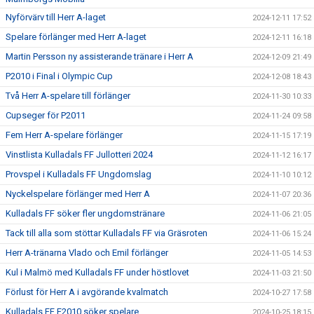
Nyförvärv till Herr A-laget
2024-12-11 17:52
Spelare förlänger med Herr A-laget
2024-12-11 16:18
Martin Persson ny assisterande tränare i Herr A
2024-12-09 21:49
P2010 i Final i Olympic Cup
2024-12-08 18:43
Två Herr A-spelare till förlänger
2024-11-30 10:33
Cupseger för P2011
2024-11-24 09:58
Fem Herr A-spelare förlänger
2024-11-15 17:19
Vinstlista Kulladals FF Jullotteri 2024
2024-11-12 16:17
Provspel i Kulladals FF Ungdomslag
2024-11-10 10:12
Nyckelspelare förlänger med Herr A
2024-11-07 20:36
Kulladals FF söker fler ungdomstränare
2024-11-06 21:05
Tack till alla som stöttar Kulladals FF via Gräsroten
2024-11-06 15:24
Herr A-tränarna Vlado och Emil förlänger
2024-11-05 14:53
Kul i Malmö med Kulladals FF under höstlovet
2024-11-03 21:50
Förlust för Herr A i avgörande kvalmatch
2024-10-27 17:58
Kulladals FF F2010 söker spelare
2024-10-25 18:15