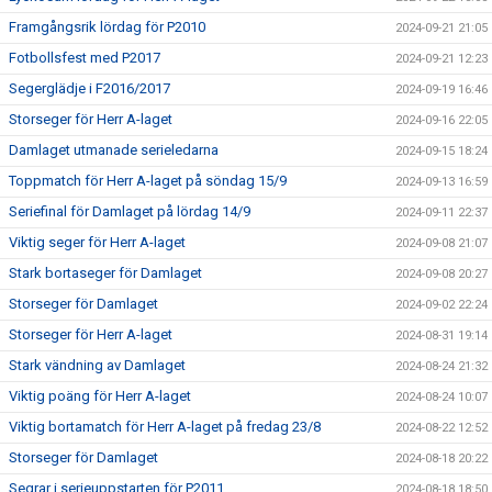
Framgångsrik lördag för P2010
2024-09-21 21:05
Fotbollsfest med P2017
2024-09-21 12:23
Segerglädje i F2016/2017
2024-09-19 16:46
Storseger för Herr A-laget
2024-09-16 22:05
Damlaget utmanade serieledarna
2024-09-15 18:24
Toppmatch för Herr A-laget på söndag 15/9
2024-09-13 16:59
Seriefinal för Damlaget på lördag 14/9
2024-09-11 22:37
Viktig seger för Herr A-laget
2024-09-08 21:07
Stark bortaseger för Damlaget
2024-09-08 20:27
Storseger för Damlaget
2024-09-02 22:24
Storseger för Herr A-laget
2024-08-31 19:14
Stark vändning av Damlaget
2024-08-24 21:32
Viktig poäng för Herr A-laget
2024-08-24 10:07
Viktig bortamatch för Herr A-laget på fredag 23/8
2024-08-22 12:52
Storseger för Damlaget
2024-08-18 20:22
Segrar i serieuppstarten för P2011
2024-08-18 18:50