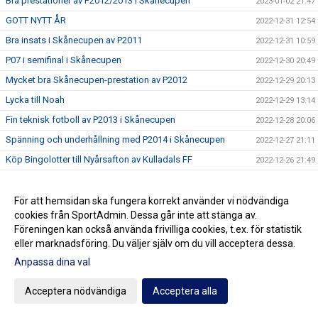
Bra prestationer av F2012/2013 i Skånecupen
2023-01-02 21:47
GOTT NYTT ÅR
2022-12-31 12:54
Bra insats i Skånecupen av P2011
2022-12-31 10:59
P07 i semifinal i Skånecupen
2022-12-30 20:49
Mycket bra Skånecupen-prestation av P2012
2022-12-29 20:13
Lycka till Noah
2022-12-29 13:14
Fin teknisk fotboll av P2013 i Skånecupen
2022-12-28 20:06
Spänning och underhållning med P2014 i Skånecupen
2022-12-27 21:11
Köp Bingolotter till Nyårsafton av Kulladals FF
2022-12-26 21:49
Bra insats i Skånecupen av P2015
2022-12-26 21:30
GOD JUL TILL ER ALLA
För att hemsidan ska fungera korrekt använder vi nödvändiga
2022-12-23 20:23
cookies från SportAdmin. Dessa går inte att stänga av.
Resultat Dragning Kulladals FF Jullotteri 2022
2022-12-21 13:30
Föreningen kan också använda frivilliga cookies, t.ex. för statistik
P2010 avslutade säsongen med beachvolleyboll
2022-12-17 21:21
eller marknadsföring. Du väljer själv om du vill acceptera dessa.
Köp era Jul-Bingolotter av Kulladals FF vid ICA Kvantum
Anpassa dina val
2022-12-11 11:50
Malmborgs Mobilia
Nyförvärv och återvändare till A-laget
Acceptera nödvändiga
Acceptera alla
2022-12-10 10:07
Cupseger för P09
2022-12-05 13:19