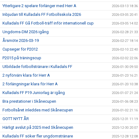
Ytterligare 2 spelare förlänger med Herr A
2026-03-13 18:36
Inbjudan till Kulladals FF Fotbollsskola 2026
2026-03-05 20:41
Kulladals FF Gå Fotboll-träff inför internationell cup
2026-03-05 14:02
Ungdoms-DM 2026 igång
2026-02-28 21:33
Årsmöte 2026-03-19
2026-02-27 18:14
Cupseger för P2012
2026-02-10 22:40
P2015 på träningscup
2026-02-02 22:06
Utbildade fotbollstränare i Kulladals FF
2026-01-30 09:50
2 nyförvärv klara för Herr A
2026-01-23 16:21
2 förlängningar klara för Herr A
2026-01-20 10:38
Kulladals FF P19 Juniorlag är igång
2026-01-07 21:24
Bra prestationer i Skånecupen
2026-01-06 08:23
Fotbollsåret inleddes med Skånecupen
2026-01-02 21:16
GOTT NYTT ÅR
2025-12-31 11:19
Härligt avslut på 2025 med Skånecupen
2025-12-30 20:07
Kulladals FF söker fler ungdomstränare
2025-12-28 12:08