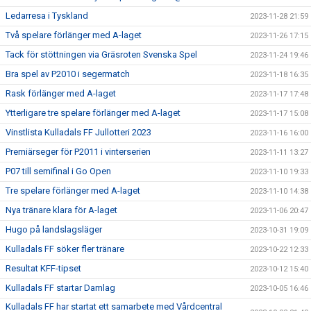
Ledarresa i Tyskland
2023-11-28 21:59
Två spelare förlänger med A-laget
2023-11-26 17:15
Tack för stöttningen via Gräsroten Svenska Spel
2023-11-24 19:46
Bra spel av P2010 i segermatch
2023-11-18 16:35
Rask förlänger med A-laget
2023-11-17 17:48
Ytterligare tre spelare förlänger med A-laget
2023-11-17 15:08
Vinstlista Kulladals FF Jullotteri 2023
2023-11-16 16:00
Premiärseger för P2011 i vinterserien
2023-11-11 13:27
P07 till semifinal i Go Open
2023-11-10 19:33
Tre spelare förlänger med A-laget
2023-11-10 14:38
Nya tränare klara för A-laget
2023-11-06 20:47
Hugo på landslagsläger
2023-10-31 19:09
Kulladals FF söker fler tränare
2023-10-22 12:33
Resultat KFF-tipset
2023-10-12 15:40
Kulladals FF startar Damlag
2023-10-05 16:46
Kulladals FF har startat ett samarbete med Vårdcentral