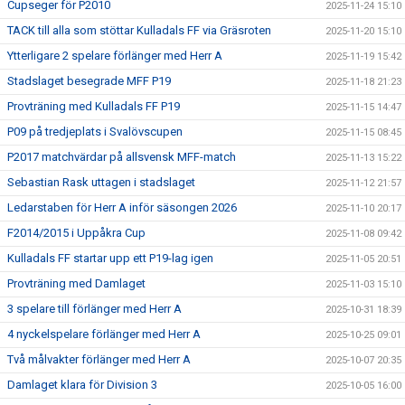
Cupseger för P2010
2025-11-24 15:10
TACK till alla som stöttar Kulladals FF via Gräsroten
2025-11-20 15:10
Ytterligare 2 spelare förlänger med Herr A
2025-11-19 15:42
Stadslaget besegrade MFF P19
2025-11-18 21:23
Provträning med Kulladals FF P19
2025-11-15 14:47
P09 på tredjeplats i Svalövscupen
2025-11-15 08:45
P2017 matchvärdar på allsvensk MFF-match
2025-11-13 15:22
Sebastian Rask uttagen i stadslaget
2025-11-12 21:57
Ledarstaben för Herr A inför säsongen 2026
2025-11-10 20:17
F2014/2015 i Uppåkra Cup
2025-11-08 09:42
Kulladals FF startar upp ett P19-lag igen
2025-11-05 20:51
Provträning med Damlaget
2025-11-03 15:10
3 spelare till förlänger med Herr A
2025-10-31 18:39
4 nyckelspelare förlänger med Herr A
2025-10-25 09:01
Två målvakter förlänger med Herr A
2025-10-07 20:35
Damlaget klara för Division 3
2025-10-05 16:00