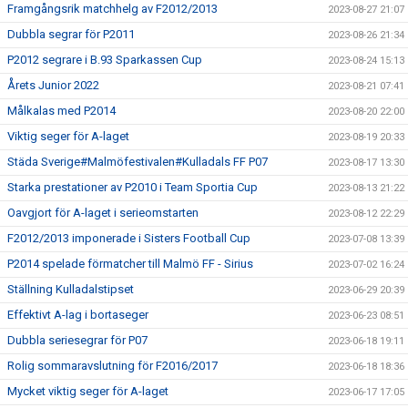
Framgångsrik matchhelg av F2012/2013
2023-08-27 21:07
Dubbla segrar för P2011
2023-08-26 21:34
P2012 segrare i B.93 Sparkassen Cup
2023-08-24 15:13
Årets Junior 2022
2023-08-21 07:41
Målkalas med P2014
2023-08-20 22:00
Viktig seger för A-laget
2023-08-19 20:33
Städa Sverige#Malmöfestivalen#Kulladals FF P07
2023-08-17 13:30
Starka prestationer av P2010 i Team Sportia Cup
2023-08-13 21:22
Oavgjort för A-laget i serieomstarten
2023-08-12 22:29
F2012/2013 imponerade i Sisters Football Cup
2023-07-08 13:39
P2014 spelade förmatcher till Malmö FF - Sirius
2023-07-02 16:24
Ställning Kulladalstipset
2023-06-29 20:39
Effektivt A-lag i bortaseger
2023-06-23 08:51
Dubbla seriesegrar för P07
2023-06-18 19:11
Rolig sommaravslutning för F2016/2017
2023-06-18 18:36
Mycket viktig seger för A-laget
2023-06-17 17:05