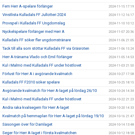
Fem Herr A-spelare förlänger
2024-11-15 17:19
Vinstlista Kulladals FF Jullotteri 2024
2024-11-12 16:17
Provspel i Kulladals FF Ungdomslag
2024-11-10 10:12
Nyckelspelare förlänger med Herr A
2024-11-07 20:36
Kulladals FF söker fler ungdomstränare
2024-11-06 21:05
Tack till alla som stöttar Kulladals FF via Gräsroten
2024-11-06 15:24
Herr A-tränarna Vlado och Emil förlänger
2024-11-05 14:53
Kul i Malmö med Kulladals FF under höstlovet
2024-11-03 21:50
Förlust för Herr A i avgörande kvalmatch
2024-10-27 17:58
Kulladals FF F2010 söker spelare
2024-10-25 18:15
Avgörande kvalmatch för Herr A-laget på lördag 26/10
2024-10-24 14:34
Kul i Malmö med Kulladals FF under höstlovet
2024-10-22 21:23
Andra raka kvalsegern för Herr A-laget
2024-10-20 14:33
Kvalmatch på hemmaplan för Herr A-laget på lördag 19/10
2024-10-16 21:47
Säsongen över för Damlaget
2024-10-14 13:48
Seger för Herr A-laget i första kvalmatchen
2024-10-12 18:58