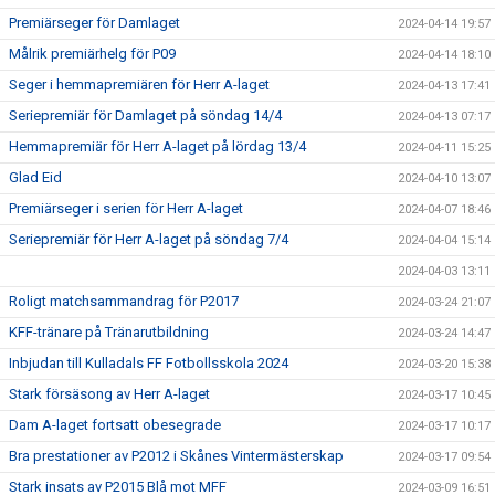
Premiärseger för Damlaget
2024-04-14 19:57
Målrik premiärhelg för P09
2024-04-14 18:10
Seger i hemmapremiären för Herr A-laget
2024-04-13 17:41
Seriepremiär för Damlaget på söndag 14/4
2024-04-13 07:17
Hemmapremiär för Herr A-laget på lördag 13/4
2024-04-11 15:25
Glad Eid
2024-04-10 13:07
Premiärseger i serien för Herr A-laget
2024-04-07 18:46
Seriepremiär för Herr A-laget på söndag 7/4
2024-04-04 15:14
2024-04-03 13:11
Roligt matchsammandrag för P2017
2024-03-24 21:07
KFF-tränare på Tränarutbildning
2024-03-24 14:47
Inbjudan till Kulladals FF Fotbollsskola 2024
2024-03-20 15:38
Stark försäsong av Herr A-laget
2024-03-17 10:45
Dam A-laget fortsatt obesegrade
2024-03-17 10:17
Bra prestationer av P2012 i Skånes Vintermästerskap
2024-03-17 09:54
Stark insats av P2015 Blå mot MFF
2024-03-09 16:51