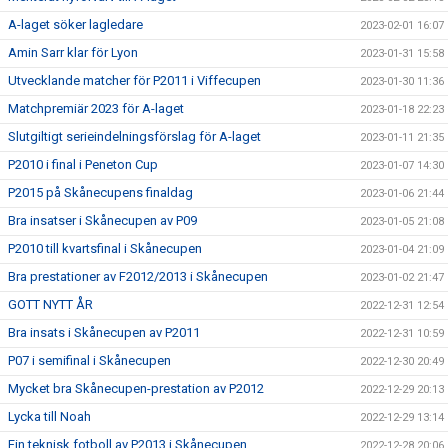
A-laget söker lagledare
2023-02-01 16:07
Amin Sarr klar för Lyon
2023-01-31 15:58
Utvecklande matcher för P2011 i Viffecupen
2023-01-30 11:36
Matchpremiär 2023 för A-laget
2023-01-18 22:23
Slutgiltigt serieindelningsförslag för A-laget
2023-01-11 21:35
P2010 i final i Peneton Cup
2023-01-07 14:30
P2015 på Skånecupens finaldag
2023-01-06 21:44
Bra insatser i Skånecupen av P09
2023-01-05 21:08
P2010 till kvartsfinal i Skånecupen
2023-01-04 21:09
Bra prestationer av F2012/2013 i Skånecupen
2023-01-02 21:47
GOTT NYTT ÅR
2022-12-31 12:54
Bra insats i Skånecupen av P2011
2022-12-31 10:59
P07 i semifinal i Skånecupen
2022-12-30 20:49
Mycket bra Skånecupen-prestation av P2012
2022-12-29 20:13
Lycka till Noah
2022-12-29 13:14
Fin teknisk fotboll av P2013 i Skånecupen
2022-12-28 20:06