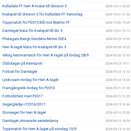
Kulladals FF Herr A kvalar till division 3
2024-10-11 18:23
Kvalspel till division 3 för Kulladals FF Seniorlag
2024-10-07 21:50
Toppmatch för P2015 Blå mot Malmö FF
2024-10-06 19:29
Damlaget klara för kvalspel till div. 3
2024-10-01 16:15
Pristagare Bengt Sandéns Minne 2024
2024-09-29 19:05
Herr A-laget klara för kvalspel till div. 3
2024-09-28 18:22
Viktig hemmamatch för Herr A-laget på lördag 28/9
2024-09-26 15:53
Clubdagar på Intersport
2024-09-23 19:11
Förlust för Damlaget
2024-09-23 13:10
Lyckosam lördag för Herr A-laget
2024-09-22 15:05
Framgångsrik lördag för P2010
2024-09-21 21:05
Fotbollsfest med P2017
2024-09-21 12:23
Segerglädje i F2016/2017
2024-09-19 16:46
Storseger för Herr A-laget
2024-09-16 22:05
Damlaget utmanade serieledarna
2024-09-15 18:24
Toppmatch för Herr A-laget på söndag 15/9
2024-09-13 16:59