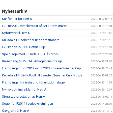
Nyhetsarkiv
PROFILKLÄDER
Sur förlust för Herr A
2026-08-02 09:11
KFF FACEBOOK
F2018/2019 matchvärdar på MFF Dam-match
2026-08-01 15:34
KFF INSTAGRAM
Nyförvärv till Herr A
2026-07-28 13:08
Kulladals FF söker fler ungdomstränare
2026-07-20 15:16
MEDLEM INTRESSEANMÄLAN
F2012 och P2013 i Gothia Cup
2026-07-12 19:31
Spelglädje med Kulladals FF Gå Fotboll
2026-07-07 20:07
Bronspeng till P2014 i Amager Junior Cup
2026-06-29 21:08
Framgångar för P2012 och P2013 i Skåne Summer Cup
2026-06-28 20:44
Kulladals FF Gå-Fotboll till Sweden Summer Cup 4-5 juli
2026-06-25 09:26
Framgångsrik vårsäsong för ungdomslagen
2026-06-23 14:54
Ny huvudtränare klar för Herr A
2026-06-23 10:07
Storartad prestation av Herr A
2026-06-19 09:11
Seger för P2014 i serieavslutningen
2026-06-14 23:01
Oavgjort för Herr A
2026-06-13 17:10