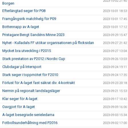
2023-10-02 21:40
Borgen
Efterlängtad seger för P08
2023-10-01 18:53
Framgångsrik matchhelg för P09
2023-10-01 17:45
Bottennapp av A-laget
2023-10-01 17:12
Pristagare Bengt Sandéns Minne 2023
2023-09-29 15:47
Nyhet - Kulladals FF utökar organisationen på flicksidan
2023-09-27 21:42
Mycket bra utveckling i P2015
2023-09-27 13:04
Stark prestation av P2012 i Nordic Cup
2023-09-26 13:03
Clubdagar på Intersport
2023-09-24 19:11
Stark seger i toppmötet för F2010
2023-09-24 17:35
Förlust för A-laget fast säkrat div. 4-kontrakt
2023-09-23 20:18
Nermin på regionalt landslagsläger
2023-09-21 15:53
Klar seger för A-laget
2023-09-17 10:42
Oavgjort för A-laget
2023-09-09 16:06
A-laget besegrade serieledarna
2023-09-03 15:34
Fotbollsunderhållning med P2016
2023-09-02 17:00