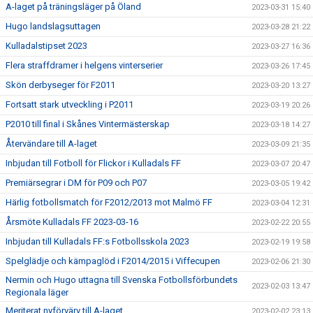
A-laget på träningsläger på Öland
2023-03-31 15:40
Hugo landslagsuttagen
2023-03-28 21:22
Kulladalstipset 2023
2023-03-27 16:36
Flera straffdramer i helgens vinterserier
2023-03-26 17:45
Skön derbyseger för F2011
2023-03-20 13:27
Fortsatt stark utveckling i P2011
2023-03-19 20:26
P2010 till final i Skånes Vintermästerskap
2023-03-18 14:27
Återvändare till A-laget
2023-03-09 21:35
Inbjudan till Fotboll för Flickor i Kulladals FF
2023-03-07 20:47
Premiärsegrar i DM för P09 och P07
2023-03-05 19:42
Härlig fotbollsmatch för F2012/2013 mot Malmö FF
2023-03-04 12:31
Årsmöte Kulladals FF 2023-03-16
2023-02-22 20:55
Inbjudan till Kulladals FF:s Fotbollsskola 2023
2023-02-19 19:58
Spelglädje och kämpaglöd i F2014/2015 i Viffecupen
2023-02-06 21:30
Nermin och Hugo uttagna till Svenska Fotbollsförbundets
2023-02-03 13:47
Regionala läger
Meriterat nyförvärv till A-laget
2023-02-02 23:13