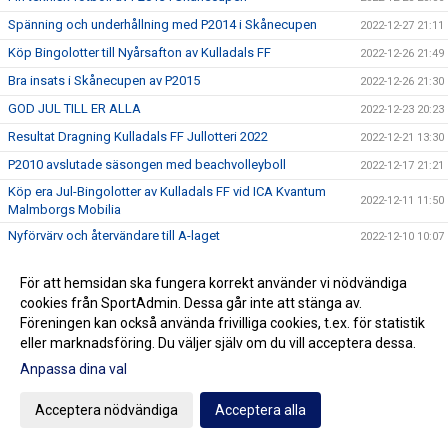
Spänning och underhållning med P2014 i Skånecupen
2022-12-27 21:11
Köp Bingolotter till Nyårsafton av Kulladals FF
2022-12-26 21:49
Bra insats i Skånecupen av P2015
2022-12-26 21:30
GOD JUL TILL ER ALLA
2022-12-23 20:23
Resultat Dragning Kulladals FF Jullotteri 2022
2022-12-21 13:30
P2010 avslutade säsongen med beachvolleyboll
2022-12-17 21:21
Köp era Jul-Bingolotter av Kulladals FF vid ICA Kvantum
2022-12-11 11:50
Malmborgs Mobilia
Nyförvärv och återvändare till A-laget
2022-12-10 10:07
Cupseger för P09
2022-12-05 13:19
För att hemsidan ska fungera korrekt använder vi nödvändiga
F09 i final i Olympic Cup
2022-11-21 21:11
cookies från SportAdmin. Dessa går inte att stänga av.
Bra cupspel av P2015
2022-11-21 15:07
Föreningen kan också använda frivilliga cookies, t.ex. för statistik
eller marknadsföring. Du väljer själv om du vill acceptera dessa.
Mycket bra cupinsats av F2011
2022-11-20 20:59
Anpassa dina val
P07 vann Olympic Cup
2022-11-20 18:17
Vinterserierna igång
2022-11-20 15:42
Acceptera nödvändiga
Acceptera alla
Utdelning från Gräsroten Svenska Spel
2022-11-14 10:23