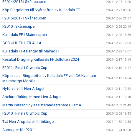
F2014/2015 i Skånecupen
2024-12-27 13:25
Köp Bingolotter till Nyårsafton av Kulladals FF
2024-12-27 09:36
F2016/2017 i Skånecupen
2024-12-26 21:17
P2010 i Skånecupen
2024-12-26 20:19
Kulladals FF i Skånecupen
2024-12-25 15:39
GOD JUL TILL ER ALLA
2024-12-23 12:03
Kulladals FF-talanger till Malmö FF
2024-12-22 18:07
Resultat Dragning Kulladals FF Jullotteri 2024
2024-12-17 19:19
F2011 i Final i Olympic Cup
2024-12-16 16:17
Köp era Jul-Bingolotter av Kulladals FF vid ICA Kvantum
2024-12-12 14:34
Malmborgs Mobilia
Nyförvärv till Herr A-laget
2024-12-11 17:52
Spelare förlänger med Herr A-laget
2024-12-11 16:18
Martin Persson ny assisterande tränare i Herr A
2024-12-09 21:49
P2010 i Final i Olympic Cup
2024-12-08 18:43
Två Herr A-spelare till förlänger
2024-11-30 10:33
Cupseger för P2011
2024-11-24 09:58