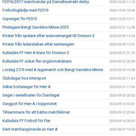
F2016/2017 matchvärdar på Damallsvenskt derby
2025-10-05 11:10
Fotbollsglädje med P2019
2025-10-04 18:46
Cupseger för P2013
2025-10-02 13:11
Pristagare Bengt Sandéns Minne 2025
2025-10-01 12:38
Röster från spelare efter avancemanget till Division 3
2025-09-30 14:59
Röster från ledarstaben efter seriesegern
2025-09-30 13:41
Kulladals FF Herr A klara för Division 3
2025-09-27 21:29
Kulladals FF söker fler ungdomstränare
2025-09-25 20:39
Lördag 27/9 med A-lagsmatch och Bengt Sandéns Minne
2025-09-24 19:28
Clubdagar hos Intersport
2025-09-22 11:42
Säker bortaseger för Herr A
2025-09-21 11:06
Seger i seriefinalen för Damlaget
2025-09-20 20:53
Oavgjort för Herr A i toppmötet
2025-09-13 16:01
Tillsammans för ett bättre matchklimat
2025-09-12 22:46
Kulladals FF Fotboll för Fler
2025-09-10 20:03
Sent matchavgörande av Herr A
2025-09-07 10:03