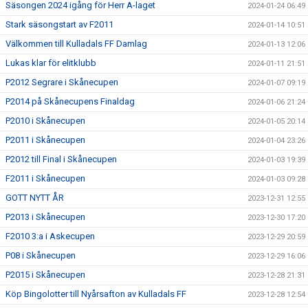
Säsongen 2024 igång för Herr A-laget
2024-01-24 06:49
Stark säsongstart av F2011
2024-01-14 10:51
Välkommen till Kulladals FF Damlag
2024-01-13 12:06
Lukas klar för elitklubb
2024-01-11 21:51
P2012 Segrare i Skånecupen
2024-01-07 09:19
P2014 på Skånecupens Finaldag
2024-01-06 21:24
P2010 i Skånecupen
2024-01-05 20:14
P2011 i Skånecupen
2024-01-04 23:26
P2012 till Final i Skånecupen
2024-01-03 19:39
F2011 i Skånecupen
2024-01-03 09:28
GOTT NYTT ÅR
2023-12-31 12:55
P2013 i Skånecupen
2023-12-30 17:20
F2010 3:a i Askecupen
2023-12-29 20:59
P08 i Skånecupen
2023-12-29 16:06
P2015 i Skånecupen
2023-12-28 21:31
Köp Bingolotter till Nyårsafton av Kulladals FF
2023-12-28 12:54