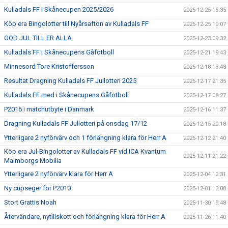
Kulladals FF i Skånecupen 2025/2026
2025-12-25 15:35
Köp era Bingolotter till Nyårsafton av Kulladals FF
2025-12-25 10:07
GOD JUL TILL ER ALLA
2025-12-23 09:32
Kulladals FF i Skånecupens Gåfotboll
2025-12-21 19:43
Minnesord Tore Kristoffersson
2025-12-18 13:43
Resultat Dragning Kulladals FF Jullotteri 2025
2025-12-17 21:35
Kulladals FF med i Skånecupens Gåfotboll
2025-12-17 08:27
P2016 i matchutbyte i Danmark
2025-12-16 11:37
Dragning Kulladals FF Jullotteri på onsdag 17/12
2025-12-15 20:18
Ytterligare 2 nyförvärv och 1 förlängning klara för Herr A
2025-12-12 21:40
Köp era Jul-Bingolotter av Kulladals FF vid ICA Kvantum
2025-12-11 21:22
Malmborgs Mobilia
Ytterligare 2 nyförvärv klara för Herr A
2025-12-04 12:31
Ny cupseger för P2010
2025-12-01 13:08
Stort Grattis Noah
2025-11-30 19:48
Återvändare, nytillskott och förlängning klara för Herr A
2025-11-26 11:40