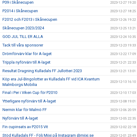
P09 i Skånecupen
2023-12-27 19:20
P2014 i Skånecupen
2023-12-27 18:25
F2012 och F2013 i Skånecupen
2023-12-26 19:22
Skånecupen 2023/2024
2023-12-25 13:21
GOD JUL TILL ER ALLA
2023-12-24 10:35
Tack till våra sponsorer
2023-12-23 19:33
Drömförvärv klar för A-laget
2023-12-22 17:09
Trippla nyförvärv till A-laget
2023-12-21 22:33
Resultat Dragning Kulladals FF Jullotteri 2023
2023-12-21 13:01
Köp era Jul-Bingolotter av Kulladals FF vid ICA Kvantum
2023-12-13 16:10
Malmborgs Mobilia
Final i Per i Viken Cup för P2010
2023-12-10 17:03
Ytterligare nyförvärv till A-laget
2023-12-08 19:01
Nermin klar för Malmö FF
2023-12-06 20:59
Nyförvärv till A-laget
2023-12-05 22:35
Fin cupinsats av P2015 Vit
2023-12-02 22:18
Stöd Kulladals FF - Följ Miixi på Instagram @miixi.se
2023-12-01 23:49