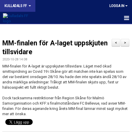
KULLADALS FF
LOGGA IN
HEM
MM-finalen för A-laget uppskjuten
OM KLUBBEN
<
>
tillsvidare
NYHETER
2020-10-28 14:08
MM-finalen för A-laget är uppskjuten tillsvidare. Läget med ökad
KONTAKT
smittspridning av Covid 19 i Skåne gör att matchen inte kan spelas som
det var bestämt onsdagen 28/10. Nu hade den inte spelats ändå 28/10 av
INFORMATION MED POLICY
andra märkliga anledningar. Tråkigt att MM-finalen skjuts upp, fast ur
hälsoaspekt ett fullt riktigt beslut.
DOKUMENT
Dock tacksamma restriktioner från Region Skåne för Malmö
Samorganisation och KFF:s finalmotståndare FC Bellevue, vad avser MM-
BILDGALLERI
finalen. För deras agerande kring årets MM-final lämnar minst sagt mycket
mer att önska.
MATCHER
INBETALNING