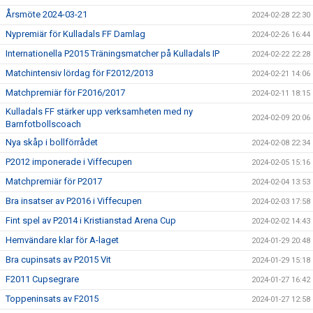
Årsmöte 2024-03-21
2024-02-28 22:30
Nypremiär för Kulladals FF Damlag
2024-02-26 16:44
Internationella P2015 Träningsmatcher på Kulladals IP
2024-02-22 22:28
Matchintensiv lördag för F2012/2013
2024-02-21 14:06
Matchpremiär för F2016/2017
2024-02-11 18:15
Kulladals FF stärker upp verksamheten med ny
2024-02-09 20:06
Barnfotbollscoach
Nya skåp i bollförrådet
2024-02-08 22:34
P2012 imponerade i Viffecupen
2024-02-05 15:16
Matchpremiär för P2017
2024-02-04 13:53
Bra insatser av P2016 i Viffecupen
2024-02-03 17:58
Fint spel av P2014 i Kristianstad Arena Cup
2024-02-02 14:43
Hemvändare klar för A-laget
2024-01-29 20:48
Bra cupinsats av P2015 Vit
2024-01-29 15:18
F2011 Cupsegrare
2024-01-27 16:42
Toppeninsats av F2015
2024-01-27 12:58