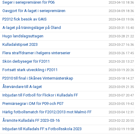
Seger i seriepremiären för P06
2023-04-10 18:36
Oavgjort för A-laget i seriepremiären
2023-04-09 18:36
P2012 fick besök av GAIS
2023-04-03 19:06
A-laget på träningsläger på Öland
2023-03-31 15:40
Hugo landslagsuttagen
2023-03-28 21:22
Kulladalstipset 2023
2023-03-27 16:36
Flera straffdramer i helgens vinterserier
2023-03-26 17:45
Skön derbyseger för F2011
2023-03-20 13:27
Fortsatt stark utveckling i P2011
2023-03-19 20:26
P2010 till final i Skånes Vintermästerskap
2023-03-18 14:27
Återvändare till A-laget
2023-03-09 21:35
Inbjudan till Fotboll för Flickor i Kulladals FF
2023-03-07 20:47
Premiärsegrar i DM för P09 och P07
2023-03-05 19:42
Härlig fotbollsmatch för F2012/2013 mot Malmö FF
2023-03-04 12:31
Årsmöte Kulladals FF 2023-03-16
2023-02-22 20:55
Inbjudan till Kulladals FF:s Fotbollsskola 2023
2023-02-19 19:58