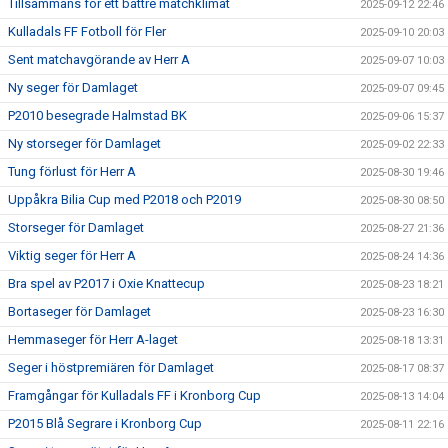
Tillsammans för ett bättre matchklimat
2025-09-12 22:46
Kulladals FF Fotboll för Fler
2025-09-10 20:03
Sent matchavgörande av Herr A
2025-09-07 10:03
Ny seger för Damlaget
2025-09-07 09:45
P2010 besegrade Halmstad BK
2025-09-06 15:37
Ny storseger för Damlaget
2025-09-02 22:33
Tung förlust för Herr A
2025-08-30 19:46
Uppåkra Bilia Cup med P2018 och P2019
2025-08-30 08:50
Storseger för Damlaget
2025-08-27 21:36
Viktig seger för Herr A
2025-08-24 14:36
Bra spel av P2017 i Oxie Knattecup
2025-08-23 18:21
Bortaseger för Damlaget
2025-08-23 16:30
Hemmaseger för Herr A-laget
2025-08-18 13:31
Seger i höstpremiären för Damlaget
2025-08-17 08:37
Framgångar för Kulladals FF i Kronborg Cup
2025-08-13 14:04
P2015 Blå Segrare i Kronborg Cup
2025-08-11 22:16