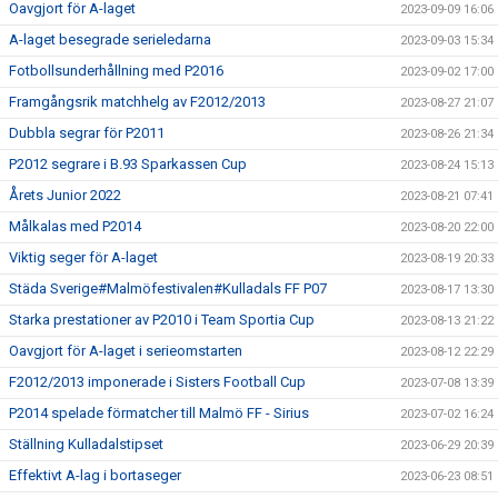
Oavgjort för A-laget
2023-09-09 16:06
A-laget besegrade serieledarna
2023-09-03 15:34
Fotbollsunderhållning med P2016
2023-09-02 17:00
Framgångsrik matchhelg av F2012/2013
2023-08-27 21:07
Dubbla segrar för P2011
2023-08-26 21:34
P2012 segrare i B.93 Sparkassen Cup
2023-08-24 15:13
Årets Junior 2022
2023-08-21 07:41
Målkalas med P2014
2023-08-20 22:00
Viktig seger för A-laget
2023-08-19 20:33
Städa Sverige#Malmöfestivalen#Kulladals FF P07
2023-08-17 13:30
Starka prestationer av P2010 i Team Sportia Cup
2023-08-13 21:22
Oavgjort för A-laget i serieomstarten
2023-08-12 22:29
F2012/2013 imponerade i Sisters Football Cup
2023-07-08 13:39
P2014 spelade förmatcher till Malmö FF - Sirius
2023-07-02 16:24
Ställning Kulladalstipset
2023-06-29 20:39
Effektivt A-lag i bortaseger
2023-06-23 08:51