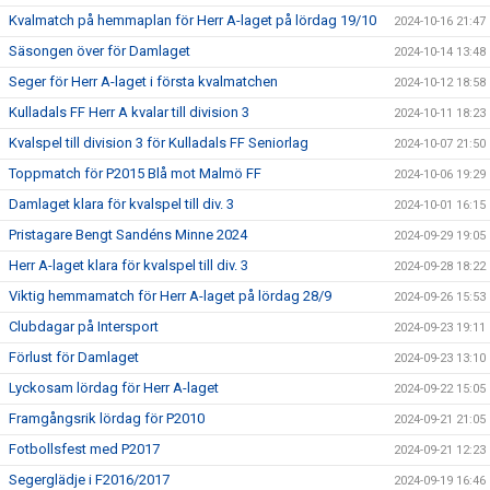
Kvalmatch på hemmaplan för Herr A-laget på lördag 19/10
2024-10-16 21:47
Säsongen över för Damlaget
2024-10-14 13:48
Seger för Herr A-laget i första kvalmatchen
2024-10-12 18:58
Kulladals FF Herr A kvalar till division 3
2024-10-11 18:23
Kvalspel till division 3 för Kulladals FF Seniorlag
2024-10-07 21:50
Toppmatch för P2015 Blå mot Malmö FF
2024-10-06 19:29
Damlaget klara för kvalspel till div. 3
2024-10-01 16:15
Pristagare Bengt Sandéns Minne 2024
2024-09-29 19:05
Herr A-laget klara för kvalspel till div. 3
2024-09-28 18:22
Viktig hemmamatch för Herr A-laget på lördag 28/9
2024-09-26 15:53
Clubdagar på Intersport
2024-09-23 19:11
Förlust för Damlaget
2024-09-23 13:10
Lyckosam lördag för Herr A-laget
2024-09-22 15:05
Framgångsrik lördag för P2010
2024-09-21 21:05
Fotbollsfest med P2017
2024-09-21 12:23
Segerglädje i F2016/2017
2024-09-19 16:46