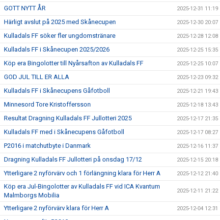
GOTT NYTT ÅR
2025-12-31 11:19
Härligt avslut på 2025 med Skånecupen
2025-12-30 20:07
Kulladals FF söker fler ungdomstränare
2025-12-28 12:08
Kulladals FF i Skånecupen 2025/2026
2025-12-25 15:35
Köp era Bingolotter till Nyårsafton av Kulladals FF
2025-12-25 10:07
GOD JUL TILL ER ALLA
2025-12-23 09:32
Kulladals FF i Skånecupens Gåfotboll
2025-12-21 19:43
Minnesord Tore Kristoffersson
2025-12-18 13:43
Resultat Dragning Kulladals FF Jullotteri 2025
2025-12-17 21:35
Kulladals FF med i Skånecupens Gåfotboll
2025-12-17 08:27
P2016 i matchutbyte i Danmark
2025-12-16 11:37
Dragning Kulladals FF Jullotteri på onsdag 17/12
2025-12-15 20:18
Ytterligare 2 nyförvärv och 1 förlängning klara för Herr A
2025-12-12 21:40
Köp era Jul-Bingolotter av Kulladals FF vid ICA Kvantum
2025-12-11 21:22
Malmborgs Mobilia
Ytterligare 2 nyförvärv klara för Herr A
2025-12-04 12:31