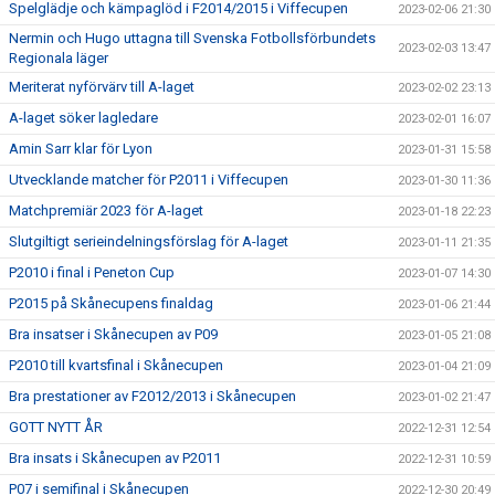
Spelglädje och kämpaglöd i F2014/2015 i Viffecupen
2023-02-06 21:30
Nermin och Hugo uttagna till Svenska Fotbollsförbundets
2023-02-03 13:47
Regionala läger
Meriterat nyförvärv till A-laget
2023-02-02 23:13
A-laget söker lagledare
2023-02-01 16:07
Amin Sarr klar för Lyon
2023-01-31 15:58
Utvecklande matcher för P2011 i Viffecupen
2023-01-30 11:36
Matchpremiär 2023 för A-laget
2023-01-18 22:23
Slutgiltigt serieindelningsförslag för A-laget
2023-01-11 21:35
P2010 i final i Peneton Cup
2023-01-07 14:30
P2015 på Skånecupens finaldag
2023-01-06 21:44
Bra insatser i Skånecupen av P09
2023-01-05 21:08
P2010 till kvartsfinal i Skånecupen
2023-01-04 21:09
Bra prestationer av F2012/2013 i Skånecupen
2023-01-02 21:47
GOTT NYTT ÅR
2022-12-31 12:54
Bra insats i Skånecupen av P2011
2022-12-31 10:59
P07 i semifinal i Skånecupen
2022-12-30 20:49