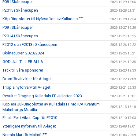
P08 i Skånecupen
2023-12-29 16:06
P2015 i Skånecupen
2023-12-28 21:31
Köp Bingolotter till Nyårsafton av Kulladals FF
2023-12-28 12:54
P09 i Skånecupen
2023-12-27 19:20
P2014 i Skånecupen
2023-12-27 18:25
F2012 och F2013 i Skånecupen
2023-12-26 19:22
Skånecupen 2023/2024
2023-12-25 13:21
GOD JUL TILL ER ALLA
2023-12-24 10:35
Tack till våra sponsorer
2023-12-23 19:33
Drömförvärv klar för A-laget
2023-12-22 17:09
Trippla nyförvärv till A-laget
2023-12-21 22:33
Resultat Dragning Kulladals FF Jullotteri 2023
2023-12-21 13:01
Köp era Jul-Bingolotter av Kulladals FF vid ICA Kvantum
2023-12-13 16:10
Malmborgs Mobilia
Final i Per i Viken Cup för P2010
2023-12-10 17:03
Ytterligare nyförvärv till A-laget
2023-12-08 19:01
Nermin klar för Malmö FF
2023-12-06 20:59