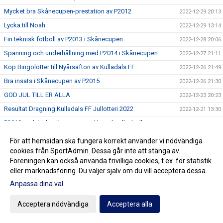
Mycket bra Skånecupen-prestation av P2012
2022-12-29 20:13
Lycka till Noah
2022-12-29 13:14
Fin teknisk fotboll av P2013 i Skånecupen
2022-12-28 20:06
Spänning och underhållning med P2014 i Skånecupen
2022-12-27 21:11
Köp Bingolotter till Nyårsafton av Kulladals FF
2022-12-26 21:49
Bra insats i Skånecupen av P2015
2022-12-26 21:30
GOD JUL TILL ER ALLA
2022-12-23 20:23
Resultat Dragning Kulladals FF Jullotteri 2022
2022-12-21 13:30
P2010 avslutade säsongen med beachvolleyboll
2022-12-17 21:21
Köp era Jul-Bingolotter av Kulladals FF vid ICA Kvantum
För att hemsidan ska fungera korrekt använder vi nödvändiga
2022-12-11 11:50
Malmborgs Mobilia
cookies från SportAdmin. Dessa går inte att stänga av.
Nyförvärv och återvändare till A-laget
2022-12-10 10:07
Föreningen kan också använda frivilliga cookies, t.ex. för statistik
eller marknadsföring. Du väljer själv om du vill acceptera dessa.
Cupseger för P09
2022-12-05 13:19
Anpassa dina val
F09 i final i Olympic Cup
2022-11-21 21:11
Bra cupspel av P2015
2022-11-21 15:07
Acceptera nödvändiga
Acceptera alla
Mycket bra cupinsats av F2011
2022-11-20 20:59