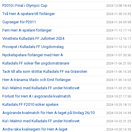
P2010 i Final i Olympic Cup
2024-12-08 18:43
Två Herr A-spelare till förlänger
2024-11-30 10:33
Cupseger för P2011
2024-11-24 09:58
Fem Herr A-spelare förlänger
2024-11-15 17:19
Vinstlista Kulladals FF Jullotteri 2024
2024-11-12 16:17
Provspel i Kulladals FF Ungdomslag
2024-11-10 10:12
Nyckelspelare förlänger med Herr A
2024-11-07 20:36
Kulladals FF söker fler ungdomstränare
2024-11-06 21:05
Tack till alla som stöttar Kulladals FF via Gräsroten
2024-11-06 15:24
Herr A-tränarna Vlado och Emil förlänger
2024-11-05 14:53
Kul i Malmö med Kulladals FF under höstlovet
2024-11-03 21:50
Förlust för Herr A i avgörande kvalmatch
2024-10-27 17:58
Kulladals FF F2010 söker spelare
2024-10-25 18:15
Avgörande kvalmatch för Herr A-laget på lördag 26/10
2024-10-24 14:34
Kul i Malmö med Kulladals FF under höstlovet
2024-10-22 21:23
Andra raka kvalsegern för Herr A-laget
2024-10-20 14:33