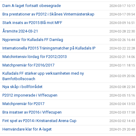
Dam A-laget fortsatt obesegrade
2024-03-17 10:17
Bra prestationer av P2012 i Skånes Vintermästerskap
2024-03-17 09:54
Stark insats av P2015 Blå mot MFF
2024-03-09 16:51
Årsmöte 2024-03-21
2024-02-28 22:30
Nypremiär för Kulladals FF Damlag
2024-02-26 16:44
Internationella P2015 Träningsmatcher på Kulladals IP
2024-02-22 22:28
Matchintensiv lördag för F2012/2013
2024-02-21 14:06
Matchpremiär för F2016/2017
2024-02-11 18:15
Kulladals FF stärker upp verksamheten med ny
2024-02-09 20:06
Barnfotbollscoach
Nya skåp i bollförrådet
2024-02-08 22:34
P2012 imponerade i Viffecupen
2024-02-05 15:16
Matchpremiär för P2017
2024-02-04 13:53
Bra insatser av P2016 i Viffecupen
2024-02-03 17:58
Fint spel av P2014 i Kristianstad Arena Cup
2024-02-02 14:43
Hemvändare klar för A-laget
2024-01-29 20:48