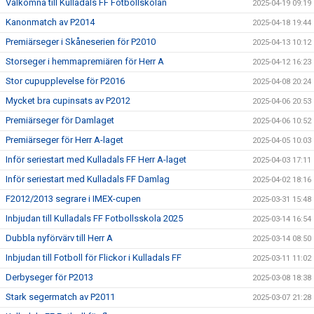
Välkomna till Kulladals FF Fotbollskolan
2025-04-19 09:19
Kanonmatch av P2014
2025-04-18 19:44
Premiärseger i Skåneserien för P2010
2025-04-13 10:12
Storseger i hemmapremiären för Herr A
2025-04-12 16:23
Stor cupupplevelse för P2016
2025-04-08 20:24
Mycket bra cupinsats av P2012
2025-04-06 20:53
Premiärseger för Damlaget
2025-04-06 10:52
Premiärseger för Herr A-laget
2025-04-05 10:03
Inför seriestart med Kulladals FF Herr A-laget
2025-04-03 17:11
Inför seriestart med Kulladals FF Damlag
2025-04-02 18:16
F2012/2013 segrare i IMEX-cupen
2025-03-31 15:48
Inbjudan till Kulladals FF Fotbollsskola 2025
2025-03-14 16:54
Dubbla nyförvärv till Herr A
2025-03-14 08:50
Inbjudan till Fotboll för Flickor i Kulladals FF
2025-03-11 11:02
Derbyseger för P2013
2025-03-08 18:38
Stark segermatch av P2011
2025-03-07 21:28