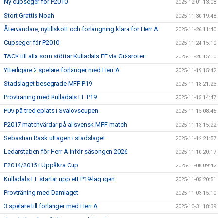
Ny cupseger för P2010
2025-12-01 13:08
Stort Grattis Noah
2025-11-30 19:48
Återvändare, nytillskott och förlängning klara för Herr A
2025-11-26 11:40
Cupseger för P2010
2025-11-24 15:10
TACK till alla som stöttar Kulladals FF via Gräsroten
2025-11-20 15:10
Ytterligare 2 spelare förlänger med Herr A
2025-11-19 15:42
Stadslaget besegrade MFF P19
2025-11-18 21:23
Provträning med Kulladals FF P19
2025-11-15 14:47
P09 på tredjeplats i Svalövscupen
2025-11-15 08:45
P2017 matchvärdar på allsvensk MFF-match
2025-11-13 15:22
Sebastian Rask uttagen i stadslaget
2025-11-12 21:57
Ledarstaben för Herr A inför säsongen 2026
2025-11-10 20:17
F2014/2015 i Uppåkra Cup
2025-11-08 09:42
Kulladals FF startar upp ett P19-lag igen
2025-11-05 20:51
Provträning med Damlaget
2025-11-03 15:10
3 spelare till förlänger med Herr A
2025-10-31 18:39