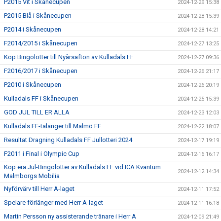
P2015 Vit i Skånecupen
2024-12-29 15:38
P2015 Blå i Skånecupen
2024-12-28 15:39
P2014 i Skånecupen
2024-12-28 14:21
F2014/2015 i Skånecupen
2024-12-27 13:25
Köp Bingolotter till Nyårsafton av Kulladals FF
2024-12-27 09:36
F2016/2017 i Skånecupen
2024-12-26 21:17
P2010 i Skånecupen
2024-12-26 20:19
Kulladals FF i Skånecupen
2024-12-25 15:39
GOD JUL TILL ER ALLA
2024-12-23 12:03
Kulladals FF-talanger till Malmö FF
2024-12-22 18:07
Resultat Dragning Kulladals FF Jullotteri 2024
2024-12-17 19:19
F2011 i Final i Olympic Cup
2024-12-16 16:17
Köp era Jul-Bingolotter av Kulladals FF vid ICA Kvantum
2024-12-12 14:34
Malmborgs Mobilia
Nyförvärv till Herr A-laget
2024-12-11 17:52
Spelare förlänger med Herr A-laget
2024-12-11 16:18
Martin Persson ny assisterande tränare i Herr A
2024-12-09 21:49