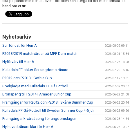
slut på pandemin och att även fotbollen kan återgå till det mer normala. Ta
hand om er ❤️
PROFILKLÄDER
KFF FACEBOOK
Nyhetsarkiv
KFF INSTAGRAM
Sur förlust för Herr A
2026-08-02 09:11
MEDLEM INTRESSEANMÄLAN
F2018/2019 matchvärdar på MFF Dam-match
2026-08-01 15:34
Nyförvärv till Herr A
2026-07-28 13:08
Kulladals FF söker fler ungdomstränare
2026-07-20 15:16
F2012 och P2013 i Gothia Cup
2026-07-12 19:31
Spelglädje med Kulladals FF Gå Fotboll
2026-07-07 20:07
Bronspeng till P2014 i Amager Junior Cup
2026-06-29 21:08
Framgångar för P2012 och P2013 i Skåne Summer Cup
2026-06-28 20:44
Kulladals FF Gå-Fotboll till Sweden Summer Cup 4-5 juli
2026-06-25 09:26
Framgångsrik vårsäsong för ungdomslagen
2026-06-23 14:54
Ny huvudtränare klar för Herr A
2026-06-23 10:07