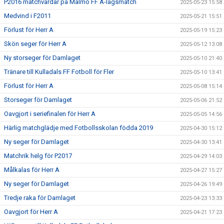
P2016 matchvärdar på Malmö FF A-lagsmatch
2025-05-23 15:58
Medvind i F2011
2025-05-21 15:51
Förlust för Herr A
2025-05-19 15:23
Skön seger för Herr A
2025-05-12 13:08
Ny storseger för Damlaget
2025-05-10 21:40
Tränare till Kulladals FF Fotboll för Fler
2025-05-10 13:41
Förlust för Herr A
2025-05-08 15:14
Storseger för Damlaget
2025-05-06 21:52
Oavgjort i seriefinalen för Herr A
2025-05-05 14:56
Härlig matchglädje med Fotbollsskolan födda 2019
2025-04-30 15:12
Ny seger för Damlaget
2025-04-30 13:41
Matchrik helg för P2017
2025-04-29 14:03
Målkalas för Herr A
2025-04-27 15:27
Ny seger för Damlaget
2025-04-26 19:49
Tredje raka för Damlaget
2025-04-23 13:33
Oavgjort för Herr A
2025-04-21 17:23