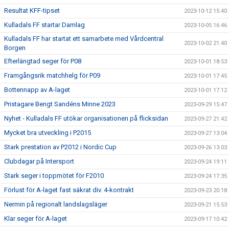
Resultat KFF-tipset
2023-10-12 15:40
Kulladals FF startar Damlag
2023-10-05 16:46
Kulladals FF har startat ett samarbete med Vårdcentral
2023-10-02 21:40
Borgen
Efterlängtad seger för P08
2023-10-01 18:53
Framgångsrik matchhelg för P09
2023-10-01 17:45
Bottennapp av A-laget
2023-10-01 17:12
Pristagare Bengt Sandéns Minne 2023
2023-09-29 15:47
Nyhet - Kulladals FF utökar organisationen på flicksidan
2023-09-27 21:42
Mycket bra utveckling i P2015
2023-09-27 13:04
Stark prestation av P2012 i Nordic Cup
2023-09-26 13:03
Clubdagar på Intersport
2023-09-24 19:11
Stark seger i toppmötet för F2010
2023-09-24 17:35
Förlust för A-laget fast säkrat div. 4-kontrakt
2023-09-23 20:18
Nermin på regionalt landslagsläger
2023-09-21 15:53
Klar seger för A-laget
2023-09-17 10:42