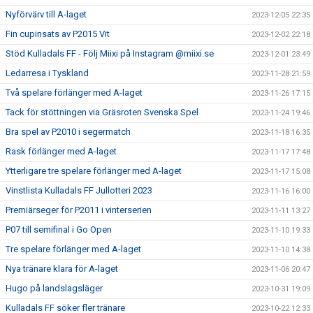
Nyförvärv till A-laget
2023-12-05 22:35
Fin cupinsats av P2015 Vit
2023-12-02 22:18
Stöd Kulladals FF - Följ Miixi på Instagram @miixi.se
2023-12-01 23:49
Ledarresa i Tyskland
2023-11-28 21:59
Två spelare förlänger med A-laget
2023-11-26 17:15
Tack för stöttningen via Gräsroten Svenska Spel
2023-11-24 19:46
Bra spel av P2010 i segermatch
2023-11-18 16:35
Rask förlänger med A-laget
2023-11-17 17:48
Ytterligare tre spelare förlänger med A-laget
2023-11-17 15:08
Vinstlista Kulladals FF Jullotteri 2023
2023-11-16 16:00
Premiärseger för P2011 i vinterserien
2023-11-11 13:27
P07 till semifinal i Go Open
2023-11-10 19:33
Tre spelare förlänger med A-laget
2023-11-10 14:38
Nya tränare klara för A-laget
2023-11-06 20:47
Hugo på landslagsläger
2023-10-31 19:09
Kulladals FF söker fler tränare
2023-10-22 12:33