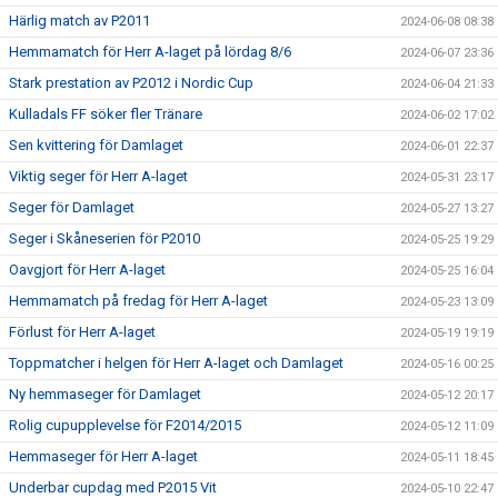
Härlig match av P2011
2024-06-08 08:38
Hemmamatch för Herr A-laget på lördag 8/6
2024-06-07 23:36
Stark prestation av P2012 i Nordic Cup
2024-06-04 21:33
Kulladals FF söker fler Tränare
2024-06-02 17:02
Sen kvittering för Damlaget
2024-06-01 22:37
Viktig seger för Herr A-laget
2024-05-31 23:17
Seger för Damlaget
2024-05-27 13:27
Seger i Skåneserien för P2010
2024-05-25 19:29
Oavgjort för Herr A-laget
2024-05-25 16:04
Hemmamatch på fredag för Herr A-laget
2024-05-23 13:09
Förlust för Herr A-laget
2024-05-19 19:19
Toppmatcher i helgen för Herr A-laget och Damlaget
2024-05-16 00:25
Ny hemmaseger för Damlaget
2024-05-12 20:17
Rolig cupupplevelse för F2014/2015
2024-05-12 11:09
Hemmaseger för Herr A-laget
2024-05-11 18:45
Underbar cupdag med P2015 Vit
2024-05-10 22:47