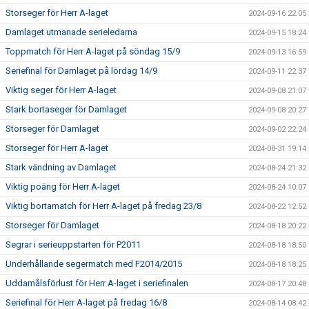
Storseger för Herr A-laget
2024-09-16 22:05
Damlaget utmanade serieledarna
2024-09-15 18:24
Toppmatch för Herr A-laget på söndag 15/9
2024-09-13 16:59
Seriefinal för Damlaget på lördag 14/9
2024-09-11 22:37
Viktig seger för Herr A-laget
2024-09-08 21:07
Stark bortaseger för Damlaget
2024-09-08 20:27
Storseger för Damlaget
2024-09-02 22:24
Storseger för Herr A-laget
2024-08-31 19:14
Stark vändning av Damlaget
2024-08-24 21:32
Viktig poäng för Herr A-laget
2024-08-24 10:07
Viktig bortamatch för Herr A-laget på fredag 23/8
2024-08-22 12:52
Storseger för Damlaget
2024-08-18 20:22
Segrar i serieuppstarten för P2011
2024-08-18 18:50
Underhållande segermatch med F2014/2015
2024-08-18 18:25
Uddamålsförlust för Herr A-laget i seriefinalen
2024-08-17 20:48
Seriefinal för Herr A-laget på fredag 16/8
2024-08-14 08:42