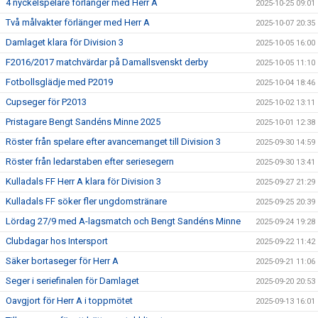
4 nyckelspelare förlänger med Herr A
2025-10-25 09:01
Två målvakter förlänger med Herr A
2025-10-07 20:35
Damlaget klara för Division 3
2025-10-05 16:00
F2016/2017 matchvärdar på Damallsvenskt derby
2025-10-05 11:10
Fotbollsglädje med P2019
2025-10-04 18:46
Cupseger för P2013
2025-10-02 13:11
Pristagare Bengt Sandéns Minne 2025
2025-10-01 12:38
Röster från spelare efter avancemanget till Division 3
2025-09-30 14:59
Röster från ledarstaben efter seriesegern
2025-09-30 13:41
Kulladals FF Herr A klara för Division 3
2025-09-27 21:29
Kulladals FF söker fler ungdomstränare
2025-09-25 20:39
Lördag 27/9 med A-lagsmatch och Bengt Sandéns Minne
2025-09-24 19:28
Clubdagar hos Intersport
2025-09-22 11:42
Säker bortaseger för Herr A
2025-09-21 11:06
Seger i seriefinalen för Damlaget
2025-09-20 20:53
Oavgjort för Herr A i toppmötet
2025-09-13 16:01