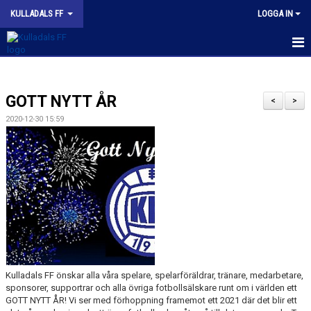
KULLADALS FF
LOGGA IN
HEM
GOTT NYTT ÅR
OM KLUBBEN
<
>
2020-12-30 15:59
NYHETER
KONTAKT
INFORMATION MED POLICY
DOKUMENT
BILDGALLERI
Kulladals FF önskar alla våra spelare, spelarföräldrar, tränare, medarbetare,
MATCHER
sponsorer, supportrar och alla övriga fotbollsälskare runt om i världen ett
GOTT NYTT ÅR! Vi ser med förhoppning framemot ett 2021 där det blir ett
INBETALNING