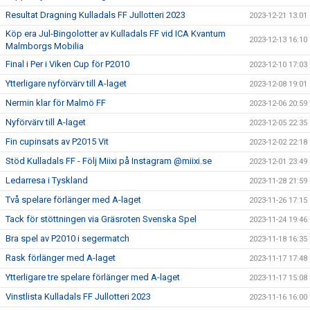
Resultat Dragning Kulladals FF Jullotteri 2023
2023-12-21 13:01
Köp era Jul-Bingolotter av Kulladals FF vid ICA Kvantum
2023-12-13 16:10
Malmborgs Mobilia
Final i Per i Viken Cup för P2010
2023-12-10 17:03
Ytterligare nyförvärv till A-laget
2023-12-08 19:01
Nermin klar för Malmö FF
2023-12-06 20:59
Nyförvärv till A-laget
2023-12-05 22:35
Fin cupinsats av P2015 Vit
2023-12-02 22:18
Stöd Kulladals FF - Följ Miixi på Instagram @miixi.se
2023-12-01 23:49
Ledarresa i Tyskland
2023-11-28 21:59
Två spelare förlänger med A-laget
2023-11-26 17:15
Tack för stöttningen via Gräsroten Svenska Spel
2023-11-24 19:46
Bra spel av P2010 i segermatch
2023-11-18 16:35
Rask förlänger med A-laget
2023-11-17 17:48
Ytterligare tre spelare förlänger med A-laget
2023-11-17 15:08
Vinstlista Kulladals FF Jullotteri 2023
2023-11-16 16:00