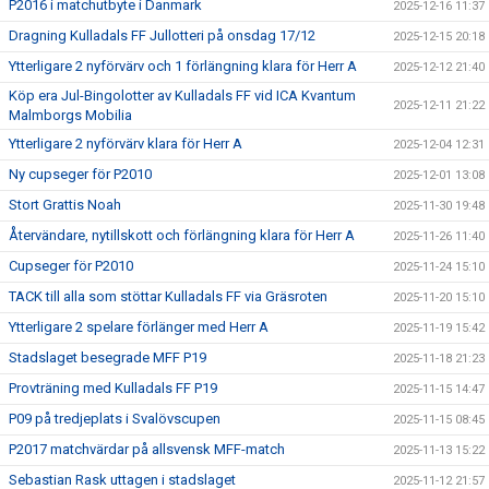
P2016 i matchutbyte i Danmark
2025-12-16 11:37
Dragning Kulladals FF Jullotteri på onsdag 17/12
2025-12-15 20:18
Ytterligare 2 nyförvärv och 1 förlängning klara för Herr A
2025-12-12 21:40
Köp era Jul-Bingolotter av Kulladals FF vid ICA Kvantum
2025-12-11 21:22
Malmborgs Mobilia
Ytterligare 2 nyförvärv klara för Herr A
2025-12-04 12:31
Ny cupseger för P2010
2025-12-01 13:08
Stort Grattis Noah
2025-11-30 19:48
Återvändare, nytillskott och förlängning klara för Herr A
2025-11-26 11:40
Cupseger för P2010
2025-11-24 15:10
TACK till alla som stöttar Kulladals FF via Gräsroten
2025-11-20 15:10
Ytterligare 2 spelare förlänger med Herr A
2025-11-19 15:42
Stadslaget besegrade MFF P19
2025-11-18 21:23
Provträning med Kulladals FF P19
2025-11-15 14:47
P09 på tredjeplats i Svalövscupen
2025-11-15 08:45
P2017 matchvärdar på allsvensk MFF-match
2025-11-13 15:22
Sebastian Rask uttagen i stadslaget
2025-11-12 21:57