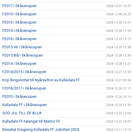
P2017 i Skånecupen
2024-12-31 10:31
F2010 i Skånecupen
2024-12-30 23:23
P2013 i Skånecupen
2024-12-30 16:47
P2014 i Skånecupen
2024-12-30 11:18
P2016 i Skånecupen
2024-12-29 19:19
P2015 Vit i Skånecupen
2024-12-29 15:38
P2015 Blå i Skånecupen
2024-12-28 15:39
P2014 i Skånecupen
2024-12-28 14:21
F2014/2015 i Skånecupen
2024-12-27 13:25
Köp Bingolotter till Nyårsafton av Kulladals FF
2024-12-27 09:36
F2016/2017 i Skånecupen
2024-12-26 21:17
P2010 i Skånecupen
2024-12-26 20:19
Kulladals FF i Skånecupen
2024-12-25 15:39
GOD JUL TILL ER ALLA
2024-12-23 12:03
Kulladals FF-talanger till Malmö FF
2024-12-22 18:07
Resultat Dragning Kulladals FF Jullotteri 2024
2024-12-17 19:19