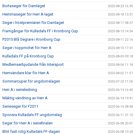
Bortaseger för Damlaget
2025-08-23 16:30
Hemmaseger för Herr A-laget
2025-08-18 13:31
Seger i höstpremiären för Damlaget
2025-08-17 08:37
Framgångar för Kulladals FF i Kronborg Cup
2025-08-13 14:04
P2015 Blå Segrare i Kronborg Cup
2025-08-11 22:16
Seger i toppmötet för Herr A
2025-08-10 17:31
Kulladals FF på Kronborg Cup
2025-08-09 09:18
Medlemserbjudande från Intersport
2025-08-04 11:18
Hemvändare klar för Herr A
2025-08-02 11:57
Sommarcuper för ungdomslagen
2025-07-23 11:06
Herr A i serieledning
2025-06-19 16:40
Mäktig vändning av Herr A
2025-06-14 19:41
Serieseger för F2011
2025-06-14 08:48
Sponsra Kulladals FF ungdomslag
2025-06-11 21:10
Seger för Herr A i seriefinalen
2025-06-08 20:01
Blöt fast rolig Kulladals FF-dagen
2025-06-08 10:24