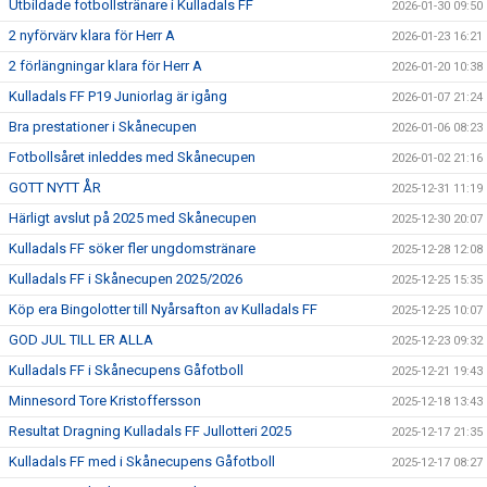
Utbildade fotbollstränare i Kulladals FF
2026-01-30 09:50
2 nyförvärv klara för Herr A
2026-01-23 16:21
2 förlängningar klara för Herr A
2026-01-20 10:38
Kulladals FF P19 Juniorlag är igång
2026-01-07 21:24
Bra prestationer i Skånecupen
2026-01-06 08:23
Fotbollsåret inleddes med Skånecupen
2026-01-02 21:16
GOTT NYTT ÅR
2025-12-31 11:19
Härligt avslut på 2025 med Skånecupen
2025-12-30 20:07
Kulladals FF söker fler ungdomstränare
2025-12-28 12:08
Kulladals FF i Skånecupen 2025/2026
2025-12-25 15:35
Köp era Bingolotter till Nyårsafton av Kulladals FF
2025-12-25 10:07
GOD JUL TILL ER ALLA
2025-12-23 09:32
Kulladals FF i Skånecupens Gåfotboll
2025-12-21 19:43
Minnesord Tore Kristoffersson
2025-12-18 13:43
Resultat Dragning Kulladals FF Jullotteri 2025
2025-12-17 21:35
Kulladals FF med i Skånecupens Gåfotboll
2025-12-17 08:27