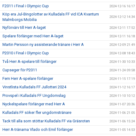
F2011 i Final i Olympic Cup
2024-12-16 16:17
Köp era Jul-Bingolotter av Kulladals FF vid ICA Kvantum
2024-12-12 14:34
Malmborgs Mobilia
Nyförvärv till Herr A-laget
2024-12-11 17:52
Spelare förlänger med Herr A-laget
2024-12-11 16:18
Martin Persson ny assisterande tränare i Herr A
2024-12-09 21:49
P2010 i Final i Olympic Cup
2024-12-08 18:43
Två Herr A-spelare till förlänger
2024-11-30 10:33
Cupseger för P2011
2024-11-24 09:58
Fem Herr A-spelare förlänger
2024-11-15 17:19
Vinstlista Kulladals FF Jullotteri 2024
2024-11-12 16:17
Provspel i Kulladals FF Ungdomslag
2024-11-10 10:12
Nyckelspelare förlänger med Herr A
2024-11-07 20:36
Kulladals FF söker fler ungdomstränare
2024-11-06 21:05
Tack till alla som stöttar Kulladals FF via Gräsroten
2024-11-06 15:24
Herr A-tränarna Vlado och Emil förlänger
2024-11-05 14:53