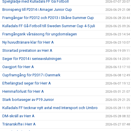
Spelglädje med Kulladals FF Gå Fotboll
2026-07-07 20:07
Bronspeng till P2014 i Amager Junior Cup
2026-06-29 21:08
Framgångar för P2012 och P2013 i Skåne Summer Cup
2026-06-28 20:44
Kulladals FF Gå-Fotboll till Sweden Summer Cup 4-5 juli
2026-06-25 09:26
Framgångsrik vårsäsong för ungdomslagen
2026-06-23 14:54
Ny huvudtränare klar för Herr A
2026-06-23 10:07
Storartad prestation av Herr A
2026-06-19 09:11
Seger för P2014 i serieavslutningen
2026-06-14 23:01
Oavgjort för Herr A
2026-06-13 17:10
Cupframgång för P2017 i Danmark
2026-06-08 12:49
Efterlängtad seger för Herr A
2026-06-07 19:12
Hemmaförlust för Herr A
2026-05-31 21:07
Stark bortaseger av P19 Junior
2026-05-29 21:25
Kulladals FF tecknar nytt avtal med Intersport och Umbro
2026-05-28 11:59
DM-skräll av Herr A
2026-05-28 08:32
Tränarskifte i Herr A
2026-05-27 07:48