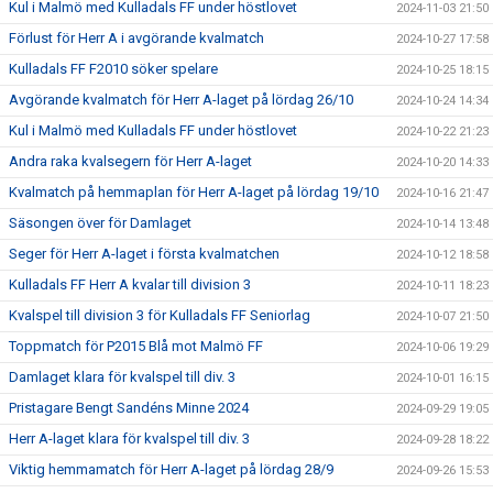
Kul i Malmö med Kulladals FF under höstlovet
2024-11-03 21:50
Förlust för Herr A i avgörande kvalmatch
2024-10-27 17:58
Kulladals FF F2010 söker spelare
2024-10-25 18:15
Avgörande kvalmatch för Herr A-laget på lördag 26/10
2024-10-24 14:34
Kul i Malmö med Kulladals FF under höstlovet
2024-10-22 21:23
Andra raka kvalsegern för Herr A-laget
2024-10-20 14:33
Kvalmatch på hemmaplan för Herr A-laget på lördag 19/10
2024-10-16 21:47
Säsongen över för Damlaget
2024-10-14 13:48
Seger för Herr A-laget i första kvalmatchen
2024-10-12 18:58
Kulladals FF Herr A kvalar till division 3
2024-10-11 18:23
Kvalspel till division 3 för Kulladals FF Seniorlag
2024-10-07 21:50
Toppmatch för P2015 Blå mot Malmö FF
2024-10-06 19:29
Damlaget klara för kvalspel till div. 3
2024-10-01 16:15
Pristagare Bengt Sandéns Minne 2024
2024-09-29 19:05
Herr A-laget klara för kvalspel till div. 3
2024-09-28 18:22
Viktig hemmamatch för Herr A-laget på lördag 28/9
2024-09-26 15:53