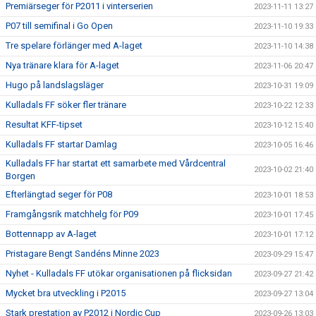
Premiärseger för P2011 i vinterserien
2023-11-11 13:27
P07 till semifinal i Go Open
2023-11-10 19:33
Tre spelare förlänger med A-laget
2023-11-10 14:38
Nya tränare klara för A-laget
2023-11-06 20:47
Hugo på landslagsläger
2023-10-31 19:09
Kulladals FF söker fler tränare
2023-10-22 12:33
Resultat KFF-tipset
2023-10-12 15:40
Kulladals FF startar Damlag
2023-10-05 16:46
Kulladals FF har startat ett samarbete med Vårdcentral
2023-10-02 21:40
Borgen
Efterlängtad seger för P08
2023-10-01 18:53
Framgångsrik matchhelg för P09
2023-10-01 17:45
Bottennapp av A-laget
2023-10-01 17:12
Pristagare Bengt Sandéns Minne 2023
2023-09-29 15:47
Nyhet - Kulladals FF utökar organisationen på flicksidan
2023-09-27 21:42
Mycket bra utveckling i P2015
2023-09-27 13:04
Stark prestation av P2012 i Nordic Cup
2023-09-26 13:03