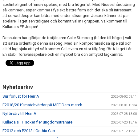
spelintelligent offensiv spelare, med bra högerfot. Med Nisses hårdträning
så kommer Jesper komma i fysiskt bättre form och det ska bli intressant
PROFILKLÄDER
att se vad Jesper kan bidra med under säsongen. Jesper känner ett par
spelare i laget sen tidigare och kommit väl in i gruppen. Välkommen till
KFF FACEBOOK
Kulladals FF Jesper!
Dessutom har glädjande trotjänaren Calle Stenberg (bilden till höger) valt
KFF INSTAGRAM
att satsa ordentligt denna säsong. Med sin kompromisslösa spelstil och
alltid laglojala attityd så kommer Calle vara en stor tillgång för A-laget i år.
MEDLEM INTRESSEANMÄLAN
En stabil försvarsspelare och en mycket bra och omtyckt lagkamrat.
Nyhetsarkiv
Sur förlust för Herr A
2026-08-02 09:11
F2018/2019 matchvärdar på MFF Dam-match
2026-08-01 15:34
Nyförvärv till Herr A
2026-07-28 13:08
Kulladals FF söker fler ungdomstränare
2026-07-20 15:16
F2012 och P2013 i Gothia Cup
2026-07-12 19:31