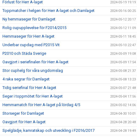
Förlust för Herr A-laget
2024-05-19 19:19
Toppmatcher i helgen för Herr A-laget och Damlaget
2024-05-16 00:25
Ny hemmaseger för Damlaget
2024-05-12 20:17
Rolig cupupplevelse för F2014/2015
2024-05-12 11:09
Hemmaseger för Herr A-laget
2024-05-11 18:45
Underbar cupdag med P2015 Vit
2024-05-10 22:47
P2010 och Städa Sverige
2024-05-09 19:08
Oavgjort i seriefinalen för Herr A-laget
2024-05-09 17:54
Stor cuphelg för våra ungdomslag
2024-05-08 21:37
4 raka segrar för Damlaget
2024-05-08 13:23
Tidig seriefinal för Herr A-laget
2024-05-07 21:48
Seger i toppmötet för Herr A-laget
2024-05-04 17:56
Hemmamatch för Herr A-laget på lördag 4/5
2024-05-02 14:06
Storseger för Damlaget
2024-04-30 10:01
Oavgjort för Herr A-laget
2024-04-28 20:48
Spelglädje, kamratskap och utveckling i F2016/2017
2024-04-28 19:49