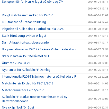
Seriepremiär för Herr A-laget på söndag 7/4
2024-04-04 15:14
2024-04-03 13:11
Roligt matchsammandrag för P2017
2024-03-24 21:07
KFF-tränare på Tränarutbildning
2024-03-24 14:47
Inbjudan till Kulladals FF Fotbollsskola 2024
2024-03-20 15:38
Stark försäsong av Herr A-laget
2024-03-17 10:45
Dam A-laget fortsatt obesegrade
2024-03-17 10:17
Bra prestationer av P2012 i Skånes Vintermästerskap
2024-03-17 09:54
Stark insats av P2015 Blå mot MFF
2024-03-09 16:51
Årsmöte 2024-03-21
2024-02-28 22:30
Nypremiär för Kulladals FF Damlag
2024-02-26 16:44
Internationella P2015 Träningsmatcher på Kulladals IP
2024-02-22 22:28
Matchintensiv lördag för F2012/2013
2024-02-21 14:06
Matchpremiär för F2016/2017
2024-02-11 18:15
Kulladals FF stärker upp verksamheten med ny
2024-02-09 20:06
Barnfotbollscoach
Nya skåp i bollförrådet
2024-02-08 22:34