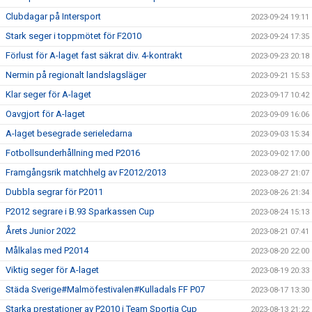
Clubdagar på Intersport
2023-09-24 19:11
Stark seger i toppmötet för F2010
2023-09-24 17:35
Förlust för A-laget fast säkrat div. 4-kontrakt
2023-09-23 20:18
Nermin på regionalt landslagsläger
2023-09-21 15:53
Klar seger för A-laget
2023-09-17 10:42
Oavgjort för A-laget
2023-09-09 16:06
A-laget besegrade serieledarna
2023-09-03 15:34
Fotbollsunderhållning med P2016
2023-09-02 17:00
Framgångsrik matchhelg av F2012/2013
2023-08-27 21:07
Dubbla segrar för P2011
2023-08-26 21:34
P2012 segrare i B.93 Sparkassen Cup
2023-08-24 15:13
Årets Junior 2022
2023-08-21 07:41
Målkalas med P2014
2023-08-20 22:00
Viktig seger för A-laget
2023-08-19 20:33
Städa Sverige#Malmöfestivalen#Kulladals FF P07
2023-08-17 13:30
Starka prestationer av P2010 i Team Sportia Cup
2023-08-13 21:22