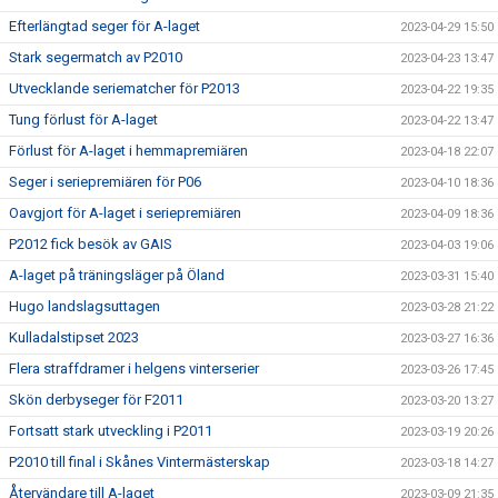
Efterlängtad seger för A-laget
2023-04-29 15:50
Stark segermatch av P2010
2023-04-23 13:47
Utvecklande seriematcher för P2013
2023-04-22 19:35
Tung förlust för A-laget
2023-04-22 13:47
Förlust för A-laget i hemmapremiären
2023-04-18 22:07
Seger i seriepremiären för P06
2023-04-10 18:36
Oavgjort för A-laget i seriepremiären
2023-04-09 18:36
P2012 fick besök av GAIS
2023-04-03 19:06
A-laget på träningsläger på Öland
2023-03-31 15:40
Hugo landslagsuttagen
2023-03-28 21:22
Kulladalstipset 2023
2023-03-27 16:36
Flera straffdramer i helgens vinterserier
2023-03-26 17:45
Skön derbyseger för F2011
2023-03-20 13:27
Fortsatt stark utveckling i P2011
2023-03-19 20:26
P2010 till final i Skånes Vintermästerskap
2023-03-18 14:27
Återvändare till A-laget
2023-03-09 21:35