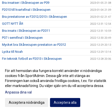
Bra insatser i Skånecupen av P09
2023-01-05 21:08
P2010 till kvartsfinal i Skånecupen
2023-01-04 21:09
Bra prestationer av F2012/2013 i Skånecupen
2023-01-02 21:47
GOTT NYTT ÅR
2022-12-31 12:54
Bra insats i Skånecupen av P2011
2022-12-31 10:59
P07 i semifinal i Skånecupen
2022-12-30 20:49
Mycket bra Skånecupen-prestation av P2012
2022-12-29 20:13
Lycka till Noah
2022-12-29 13:14
Fin teknisk fotboll av P2013 i Skånecupen
2022-12-28 20:06
Spänning och underhållning med P2014 i Skånecupen
2022-12-27 21:11
För att hemsidan ska fungera korrekt använder vi nödvändiga
Köp Bingolotter till Nyårsafton av Kulladals FF
2022-12-26 21:49
cookies från SportAdmin. Dessa går inte att stänga av.
Bra insats i Skånecupen av P2015
2022-12-26 21:30
Föreningen kan också använda frivilliga cookies, t.ex. för statistik
eller marknadsföring. Du väljer själv om du vill acceptera dessa.
GOD JUL TILL ER ALLA
2022-12-23 20:23
Anpassa dina val
Resultat Dragning Kulladals FF Jullotteri 2022
2022-12-21 13:30
P2010 avslutade säsongen med beachvolleyboll
2022-12-17 21:21
Acceptera nödvändiga
Acceptera alla
Köp era Jul-Bingolotter av Kulladals FF vid ICA Kvantum
2022-12-11 11:50
Malmborgs Mobilia