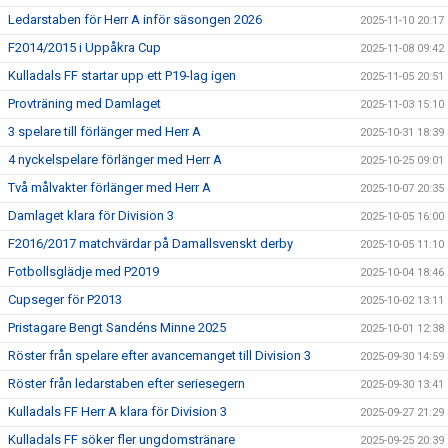
Ledarstaben för Herr A inför säsongen 2026
2025-11-10 20:17
F2014/2015 i Uppåkra Cup
2025-11-08 09:42
Kulladals FF startar upp ett P19-lag igen
2025-11-05 20:51
Provträning med Damlaget
2025-11-03 15:10
3 spelare till förlänger med Herr A
2025-10-31 18:39
4 nyckelspelare förlänger med Herr A
2025-10-25 09:01
Två målvakter förlänger med Herr A
2025-10-07 20:35
Damlaget klara för Division 3
2025-10-05 16:00
F2016/2017 matchvärdar på Damallsvenskt derby
2025-10-05 11:10
Fotbollsglädje med P2019
2025-10-04 18:46
Cupseger för P2013
2025-10-02 13:11
Pristagare Bengt Sandéns Minne 2025
2025-10-01 12:38
Röster från spelare efter avancemanget till Division 3
2025-09-30 14:59
Röster från ledarstaben efter seriesegern
2025-09-30 13:41
Kulladals FF Herr A klara för Division 3
2025-09-27 21:29
Kulladals FF söker fler ungdomstränare
2025-09-25 20:39