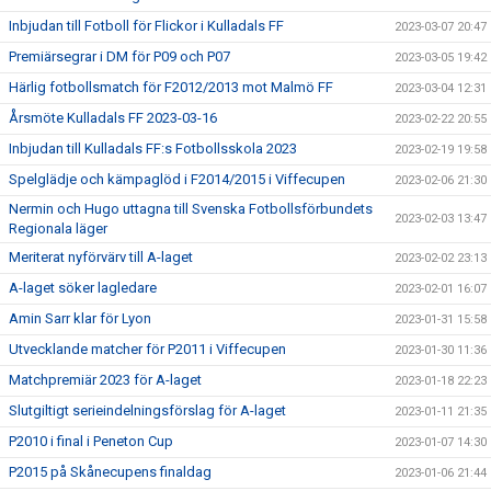
Inbjudan till Fotboll för Flickor i Kulladals FF
2023-03-07 20:47
Premiärsegrar i DM för P09 och P07
2023-03-05 19:42
Härlig fotbollsmatch för F2012/2013 mot Malmö FF
2023-03-04 12:31
Årsmöte Kulladals FF 2023-03-16
2023-02-22 20:55
Inbjudan till Kulladals FF:s Fotbollsskola 2023
2023-02-19 19:58
Spelglädje och kämpaglöd i F2014/2015 i Viffecupen
2023-02-06 21:30
Nermin och Hugo uttagna till Svenska Fotbollsförbundets
2023-02-03 13:47
Regionala läger
Meriterat nyförvärv till A-laget
2023-02-02 23:13
A-laget söker lagledare
2023-02-01 16:07
Amin Sarr klar för Lyon
2023-01-31 15:58
Utvecklande matcher för P2011 i Viffecupen
2023-01-30 11:36
Matchpremiär 2023 för A-laget
2023-01-18 22:23
Slutgiltigt serieindelningsförslag för A-laget
2023-01-11 21:35
P2010 i final i Peneton Cup
2023-01-07 14:30
P2015 på Skånecupens finaldag
2023-01-06 21:44