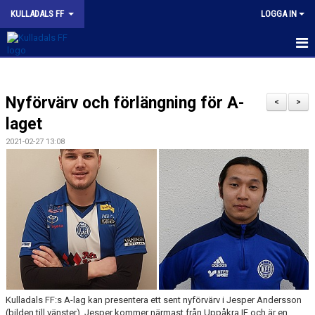
KULLADALS FF
LOGGA IN
HEM
Nyförvärv och förlängning för A-
OM KLUBBEN
<
>
laget
NYHETER
2021-02-27 13:08
KONTAKT
INFORMATION MED POLICY
DOKUMENT
BILDGALLERI
MATCHER
Kulladals FF:s A-lag kan presentera ett sent nyförvärv i Jesper Andersson
(bilden till vänster). Jesper kommer närmast från Uppåkra IF och är en
INBETALNING