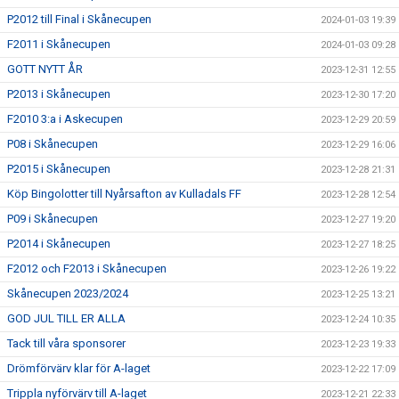
P2012 till Final i Skånecupen
2024-01-03 19:39
F2011 i Skånecupen
2024-01-03 09:28
GOTT NYTT ÅR
2023-12-31 12:55
P2013 i Skånecupen
2023-12-30 17:20
F2010 3:a i Askecupen
2023-12-29 20:59
P08 i Skånecupen
2023-12-29 16:06
P2015 i Skånecupen
2023-12-28 21:31
Köp Bingolotter till Nyårsafton av Kulladals FF
2023-12-28 12:54
P09 i Skånecupen
2023-12-27 19:20
P2014 i Skånecupen
2023-12-27 18:25
F2012 och F2013 i Skånecupen
2023-12-26 19:22
Skånecupen 2023/2024
2023-12-25 13:21
GOD JUL TILL ER ALLA
2023-12-24 10:35
Tack till våra sponsorer
2023-12-23 19:33
Drömförvärv klar för A-laget
2023-12-22 17:09
Trippla nyförvärv till A-laget
2023-12-21 22:33