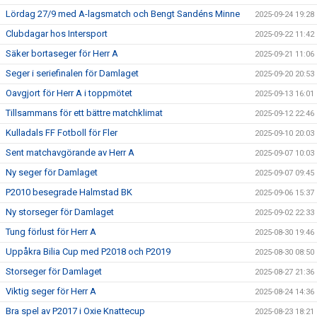
Lördag 27/9 med A-lagsmatch och Bengt Sandéns Minne
2025-09-24 19:28
Clubdagar hos Intersport
2025-09-22 11:42
Säker bortaseger för Herr A
2025-09-21 11:06
Seger i seriefinalen för Damlaget
2025-09-20 20:53
Oavgjort för Herr A i toppmötet
2025-09-13 16:01
Tillsammans för ett bättre matchklimat
2025-09-12 22:46
Kulladals FF Fotboll för Fler
2025-09-10 20:03
Sent matchavgörande av Herr A
2025-09-07 10:03
Ny seger för Damlaget
2025-09-07 09:45
P2010 besegrade Halmstad BK
2025-09-06 15:37
Ny storseger för Damlaget
2025-09-02 22:33
Tung förlust för Herr A
2025-08-30 19:46
Uppåkra Bilia Cup med P2018 och P2019
2025-08-30 08:50
Storseger för Damlaget
2025-08-27 21:36
Viktig seger för Herr A
2025-08-24 14:36
Bra spel av P2017 i Oxie Knattecup
2025-08-23 18:21