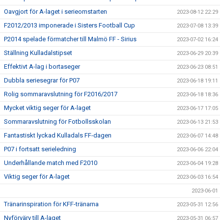
Oavgjort för A-laget i serieomstarten
2023-08-12 22:29
F2012/2013 imponerade i Sisters Football Cup
2023-07-08 13:39
P2014 spelade förmatcher till Malmö FF - Sirius
2023-07-02 16:24
Ställning Kulladalstipset
2023-06-29 20:39
Effektivt A-lag i bortaseger
2023-06-23 08:51
Dubbla seriesegrar för P07
2023-06-18 19:11
Rolig sommaravslutning för F2016/2017
2023-06-18 18:36
Mycket viktig seger för A-laget
2023-06-17 17:05
Sommaravslutning för Fotbollsskolan
2023-06-13 21:53
Fantastiskt lyckad Kulladals FF-dagen
2023-06-07 14:48
P07 i fortsatt serieledning
2023-06-06 22:04
Underhållande match med F2010
2023-06-04 19:28
Viktig seger för A-laget
2023-06-03 16:54
2023-06-01
Tränarinspiration för KFF-tränarna
2023-05-31 12:56
Nyförvärv till A-laget
2023-05-31 06:57