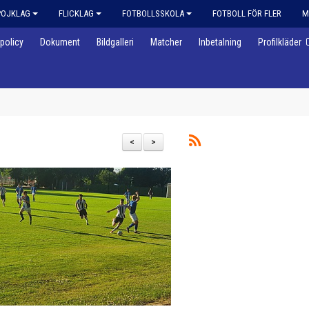
POJKLAG
FLICKLAG
FOTBOLLSSKOLA
FOTBOLL FÖR FLER
M
policy
Dokument
Bildgalleri
Matcher
Inbetalning
Profilkläder
<
>