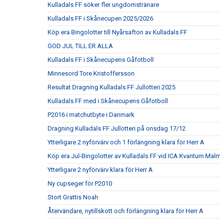
Kulladals FF söker fler ungdomstränare
Kulladals FF i Skånecupen 2025/2026
Köp era Bingolotter till Nyårsafton av Kulladals FF
GOD JUL TILL ER ALLA
Kulladals FF i Skånecupens Gåfotboll
Minnesord Tore Kristoffersson
Resultat Dragning Kulladals FF Jullotteri 2025
Kulladals FF med i Skånecupens Gåfotboll
P2016 i matchutbyte i Danmark
Dragning Kulladals FF Jullotteri på onsdag 17/12
Ytterligare 2 nyförvärv och 1 förlängning klara för Herr A
Köp era Jul-Bingolotter av Kulladals FF vid ICA Kvantum Mal
Ytterligare 2 nyförvärv klara för Herr A
Ny cupseger för P2010
Stort Grattis Noah
Återvändare, nytillskott och förlängning klara för Herr A