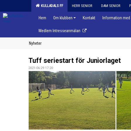
KULLADALS FF
HERR SENIOR
DAM SENIOR
Hem
Om klubben
Kontakt
Information med 
Medlem Intresseanmälan
Nyheter
Tuff seriestart för Juniorlaget
2021-06-29 17:20