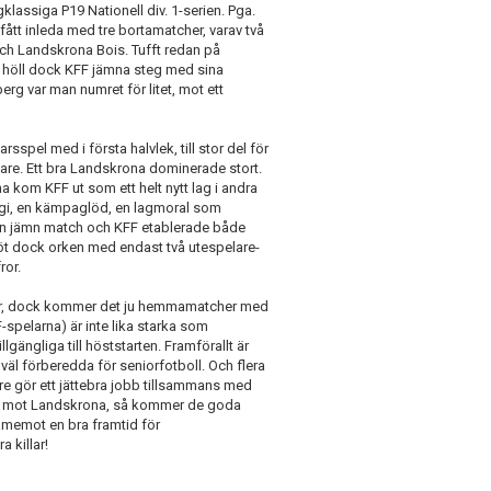
gklassiga P19 Nationell div. 1-serien. Pga.
tt inleda med tre bortamatcher, varav två
och Landskrona Bois. Tufft redan på
lm höll dock KFF jämna steg med sina
erg var man numret för litet, mot ett
pel med i första halvlek, till stor del för
dare. Ett bra Landskrona dominerade stort.
a kom KFF ut som ett helt nytt lag i andra
rgi, en kämpaglöd, en lagmoral som
 en jämn match och KFF etablerade både
tröt dock orken med endast två utespelare-
ror.
ver, dock kommer det ju hemmamatcher med
F-spelarna) är inte lika starka som
lgängliga till höststarten. Framförallt är
äl förberedda för seniorfotboll. Och flera
nare gör ett jättebra jobb tillsammans med
ek mot Landskrona, så kommer de goda
amemot en bra framtid för
 killar!