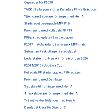
Cupseger för P2010
TACK till alla som stöttar Kulladals FF via Gräsroten
Ytterligare 2 spelare förlänger med Herr A
Stadslaget besegrade MFF P19
Provträning med Kulladals FF P19
P09 på tredjeplats i Svalövscupen
P2017 matchvärdar på allsvensk MFF-match
Sebastian Rask uttagen i stadslaget
Ledarstaben för Herr A inför säsongen 2026
F2014/2015 i Uppåkra Cup
Kulladals FF startar upp ett P19-lag igen
Provträning med Damlaget
3 spelare till förlänger med Herr A
4 nyckelspelare förlänger med Herr A
Två målvakter förlänger med Herr A
Damlaget klara för Division 3