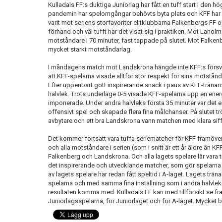
Kulladals FF:s duktiga Juniorlag har fått en tuff start i den hö
pandemin har spelomgångar behövts byta plats och KFF har få
varit mot seriens storfavoriter elitklubbarna Falkenbergs FF 
förhand och väl tufft har det visat sig i praktiken. Mot Laho
motståndare i 70 minuter, fast tappade på slutet. Mot Falkenb
mycket starkt motståndarlag.
I måndagens match mot Landskrona hängde inte KFF:s försvarss
att KFF-spelarna visade alltför stor respekt för sina motstån
Efter uppenbart gott inspirerande snack i paus av KFF-tränarn
halvlek. Trots underläge 0-5 visade KFF-spelarna upp en ene
imponerade. Under andra halvleks första 35 minuter var det
offensivt spel och skapade flera fina målchanser. På slutet 
avbytare och ett bra Landskrona vann matchen med klara siff
Det kommer fortsatt vara tuffa seriematcher för KFF framö
och alla motståndare i serien (som i snitt är ett år äldre än KF
Falkenberg och Landskrona. Och alla lagets spelare lär vara til
det inspirerande och utvecklande matcher, som gör spelarna v
av lagets spelare har redan fått speltid i A-laget. Lagets trä
spelarna och med samma fina inställning som i andra halvl
resultaten komma med. Kulladals FF kan med tillförsikt se fr
Juniorlagsspelarna, för Juniorlaget och för A-laget. Mycket bra