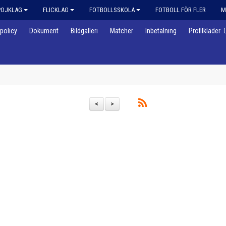
POJKLAG
FLICKLAG
FOTBOLLSSKOLA
FOTBOLL FÖR FLER
M
policy
Dokument
Bildgalleri
Matcher
Inbetalning
Profilkläder
<
>