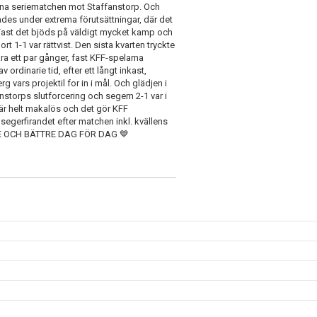
tna seriematchen mot Staffanstorp. Och
ades under extrema förutsättningar, där det
 Fast det bjöds på väldigt mycket kamp och
 1-1 var rättvist. Den sista kvarten tryckte
ra ett par gånger, fast KFF-spelarna
ordinarie tid, efter ett långt inkast,
 vars projektil for in i mål. Och glädjen i
nstorps slutforcering och segern 2-1 var i
är helt makalös och det gör KFF
segerfirandet efter matchen inkl. kvällens
TTRE OCH BÄTTRE DAG FÖR DAG 💙