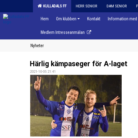
KULLADALS FF
HERR SENIOR
DAM SENIOR
Hem
Om klubben
Kontakt
Information med 
Medlem Intresseanmälan
Nyheter
Härlig kämpaseger för A-laget
2021-10-05 21:41