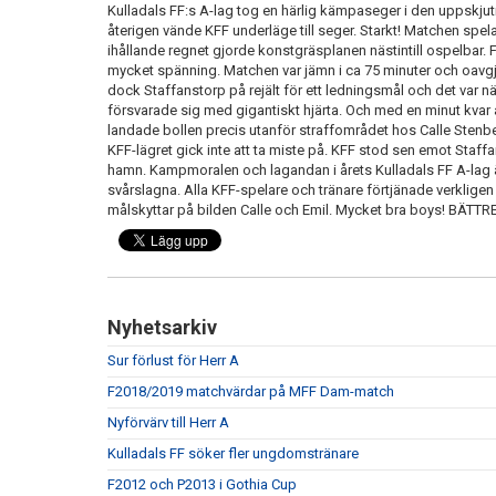
Kulladals FF:s A-lag tog en härlig kämpaseger i den uppskju
återigen vände KFF underläge till seger. Starkt! Matchen spel
ihållande regnet gjorde konstgräsplanen nästintill ospelbar.
mycket spänning. Matchen var jämn i ca 75 minuter och oavgjort
dock Staffanstorp på rejält för ett ledningsmål och det var nä
försvarade sig med gigantiskt hjärta. Och med en minut kvar av 
landade bollen precis utanför straffområdet hos Calle Stenberg
KFF-lägret gick inte att ta miste på. KFF stod sen emot Staffa
hamn. Kampmoralen och lagandan i årets Kulladals FF A-lag 
svårslagna. Alla KFF-spelare och tränare förtjänade verkligen 
målskyttar på bilden Calle och Emil. Mycket bra boys! BÄ
Nyhetsarkiv
Sur förlust för Herr A
F2018/2019 matchvärdar på MFF Dam-match
Nyförvärv till Herr A
Kulladals FF söker fler ungdomstränare
F2012 och P2013 i Gothia Cup