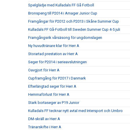
Spelglädje med Kulladals FF Gå Fotboll
Bronspeng till P2014 i Amager Junior Cup
Framgångar för P2012 och P2013 i Skåne Summer Cup
Kulladals FF Gå-Fotboll till Sweden Summer Cup 4-5 juli
Framgångsrik vårsäsong för ungdomslagen
Ny huvudtränare klar för Herr A
Storartad prestation av Herr A
Seger för P2014 i serieavslutningen
Oavgjort för Herr A
Cupframgång för P2017 i Danmark
Efterlängtad seger för Herr A
Hemmaförlust för Herr A
Stark bortaseger av P19 Junior
Kulladals FF tecknar nytt avtal med Intersport och Umbro
DM-skräll av Herr A
Tränarskifte i Herr A