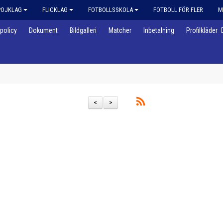
POJKLAG
FLICKLAG
FOTBOLLSSKOLA
FOTBOLL FÖR FLER
M
policy
Dokument
Bildgalleri
Matcher
Inbetalning
Profilkläder
<
>