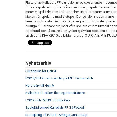
Flertalet av Kulladals FF:s ungdomslag spelar under november
fotbollsspelare i ungdomsåren behöver ju spela fler matcher. 
matcher spikade som förberedelser inför ordinarie seriestart.
kicken för spelarna med slutspel. Det ser dom redan framemot
hemma och borta. Det blev både segrar och förluster, precis 
duktiga KFF-tränare erbjuder våra spelare en bra utvecklingsmi
efterhand också bättre. Sen tycker självklart spelarna att de
spelsugna KFF P2010 på bilden gjorde. O A O A E, VI E KUL
Nyhetsarkiv
Sur förlust för Herr A
F2018/2019 matchvärdar på MFF Dam-match
Nyförvärv till Herr A
Kulladals FF söker fler ungdomstränare
F2012 och P2013 i Gothia Cup
Spelglädje med Kulladals FF Gå Fotboll
Bronspeng till P2014 i Amager Junior Cup