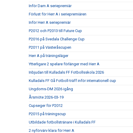
Inför Dam A seriepremiär
Förlust för Herr A i seriepremiären
Inför Herr A seriepremiär
P2012 och P2013 till Future Cup
P2016 på Svedala Challenge Cup
P2011 på Västeråscupen
Herr A på träningsläger
Ytterligare 2 spelare förlänger med Herr A
Inbjudan till Kulladals FF Fotbollsskola 2026
Kulladals FF Gå Fotboll-träff inför internationell cup
Ungdoms-DM 2026 igång
Årsmöte 2026-03-19
Cupseger för P2012
P2015 på träningscup
Utbildade fotbollstränare i Kulladals FF
2 nyförvärv klara för Herr A