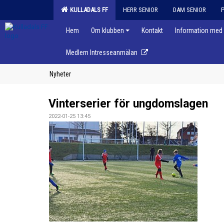
KULLADALS FF
HERR SENIOR
DAM SENIOR
Hem
Om klubben
Kontakt
Information med 
Medlem Intresseanmälan
Nyheter
Vinterserier för ungdomslagen
2022-01-25 13:45