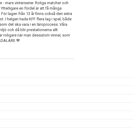
 - mars vinterserier. Roliga matcher och
Ytterligare en fördel är att få många
 För lagen från 13 år finns också den extra
. I helgen hade KFF flera lag i spel, både
som det ska vara i en läroprocess. Våra
ljö och då blir prestationerna allt
t är roligare när man dessutom vinner, som
LADALARE 💙