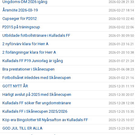
Ungdoms-DM 2026 igång
2026-02-28 21:33
Årsmöte 2026-03-19
2026-02-27 18:14
Cupseger för P2012
2026-02-10 22:40
P2015 på träningscup
2026-02-02 22:06
Utbildade fotbollstränare i Kulladals FF
2026-01-30 09:50
2 nyförvärv klara för Herr A
2026-01-23 16:21
2 förlängningar klara för Herr A
2026-01-20 10:38
Kulladals FF P19 Juniorlag är igång
2026-01-07 21:24
Bra prestationer i Skånecupen
2026-01-06 08:23
Fotbollsåret inleddes med Skånecupen
2026-01-02 21:16
GOTT NYTT ÅR
2025-12-31 11:19
Härligt avslut på 2025 med Skånecupen
2025-12-30 20:07
Kulladals FF söker fler ungdomstränare
2025-12-28 12:08
Kulladals FF i Skånecupen 2025/2026
2025-12-25 15:35
Köp era Bingolotter till Nyårsafton av Kulladals FF
2025-12-25 10:07
GOD JUL TILL ER ALLA
2025-12-23 09:32