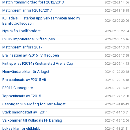
Matchintensiv lördag för F2012/2013
2024-02-21 14:06
Matchpremiär för F2016/2017
2024-02-11 18:15
Kulladals FF stärker upp verksamheten med ny
2024-02-09 20:06
Barnfotbollscoach
Nya skåp i bollförrådet
2024-02-08 22:34
P2012 imponerade i Viffecupen
2024-02-05 15:16
Matchpremiär för P2017
2024-02-04 13:53
Bra insatser av P2016 i Viffecupen
2024-02-03 17:58
Fint spel av P2014 i Kristianstad Arena Cup
2024-02-02 14:43
Hemvändare klar för A-laget
2024-01-29 20:48
Bra cupinsats av P2015 Vit
2024-01-29 15:18
F2011 Cupsegrare
2024-01-27 16:42
Toppeninsats av F2015
2024-01-27 12:58
Säsongen 2024 igång för Herr A-laget
2024-01-24 06:49
Stark säsongstart av F2011
2024-01-14 10:51
Välkommen till Kulladals FF Damlag
2024-01-13 12:06
Lukas klar för elitklubb
2024-01-11 21:51