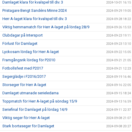
Damlaget klara för kvalspel till div. 3
2024-10-01 16:15
Pristagare Bengt Sandéns Minne 2024
2024-09-29 19:05
Herr A-laget klara för kvalspel till div. 3
2024-09-28 18:22
Viktig hemmamatch för Herr A-laget på lördag 28/9
2024-09-26 15:53
Clubdagar på Intersport
2024-09-23 19:11
Förlust för Damlaget
2024-09-23 13:10
Lyckosam lördag för Herr A-laget
2024-09-22 15:05
Framgångsrik lördag för P2010
2024-09-21 21:05
Fotbollsfest med P2017
2024-09-21 12:23
Segerglädje i F2016/2017
2024-09-19 16:46
Storseger för Herr A-laget
2024-09-16 22:05
Damlaget utmanade serieledarna
2024-09-15 18:24
Toppmatch för Herr A-laget på söndag 15/9
2024-09-13 16:59
Seriefinal för Damlaget på lördag 14/9
2024-09-11 22:37
Viktig seger för Herr A-laget
2024-09-08 21:07
Stark bortaseger för Damlaget
2024-09-08 20:27