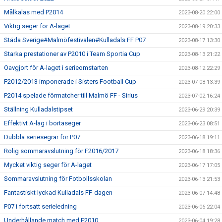
Målkalas med P2014
2023-08-20 22:00
Viktig seger för A-laget
2023-08-19 20:33
Städa Sverige#Malmöfestivalen#Kulladals FF P07
2023-08-17 13:30
Starka prestationer av P2010 i Team Sportia Cup
2023-08-13 21:22
Oavgjort för A-laget i serieomstarten
2023-08-12 22:29
F2012/2013 imponerade i Sisters Football Cup
2023-07-08 13:39
P2014 spelade förmatcher till Malmö FF - Sirius
2023-07-02 16:24
Ställning Kulladalstipset
2023-06-29 20:39
Effektivt A-lag i bortaseger
2023-06-23 08:51
Dubbla seriesegrar för P07
2023-06-18 19:11
Rolig sommaravslutning för F2016/2017
2023-06-18 18:36
Mycket viktig seger för A-laget
2023-06-17 17:05
Sommaravslutning för Fotbollsskolan
2023-06-13 21:53
Fantastiskt lyckad Kulladals FF-dagen
2023-06-07 14:48
P07 i fortsatt serieledning
2023-06-06 22:04
Underhållande match med F2010
2023-06-04 19:28