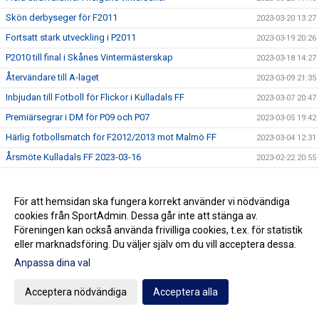
Skön derbyseger för F2011
2023-03-20 13:27
Fortsatt stark utveckling i P2011
2023-03-19 20:26
P2010 till final i Skånes Vintermästerskap
2023-03-18 14:27
Återvändare till A-laget
2023-03-09 21:35
Inbjudan till Fotboll för Flickor i Kulladals FF
2023-03-07 20:47
Premiärsegrar i DM för P09 och P07
2023-03-05 19:42
Härlig fotbollsmatch för F2012/2013 mot Malmö FF
2023-03-04 12:31
Årsmöte Kulladals FF 2023-03-16
2023-02-22 20:55
Inbjudan till Kulladals FF:s Fotbollsskola 2023
2023-02-19 19:58
Spelglädje och kämpaglöd i F2014/2015 i Viffecupen
2023-02-06 21:30
För att hemsidan ska fungera korrekt använder vi nödvändiga
cookies från SportAdmin. Dessa går inte att stänga av.
Nermin och Hugo uttagna till Svenska Fotbollsförbundets
2023-02-03 13:47
Regionala läger
Föreningen kan också använda frivilliga cookies, t.ex. för statistik
eller marknadsföring. Du väljer själv om du vill acceptera dessa.
Meriterat nyförvärv till A-laget
2023-02-02 23:13
Anpassa dina val
A-laget söker lagledare
2023-02-01 16:07
Amin Sarr klar för Lyon
2023-01-31 15:58
Acceptera nödvändiga
Acceptera alla
Utvecklande matcher för P2011 i Viffecupen
2023-01-30 11:36