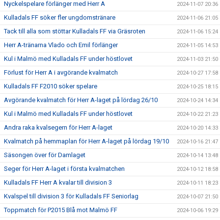
Nyckelspelare förlänger med Herr A
2024-11-07 20:36
Kulladals FF söker fler ungdomstränare
2024-11-06 21:05
Tack till alla som stöttar Kulladals FF via Gräsroten
2024-11-06 15:24
Herr A-tränarna Vlado och Emil förlänger
2024-11-05 14:53
Kul i Malmö med Kulladals FF under höstlovet
2024-11-03 21:50
Förlust för Herr A i avgörande kvalmatch
2024-10-27 17:58
Kulladals FF F2010 söker spelare
2024-10-25 18:15
Avgörande kvalmatch för Herr A-laget på lördag 26/10
2024-10-24 14:34
Kul i Malmö med Kulladals FF under höstlovet
2024-10-22 21:23
Andra raka kvalsegern för Herr A-laget
2024-10-20 14:33
Kvalmatch på hemmaplan för Herr A-laget på lördag 19/10
2024-10-16 21:47
Säsongen över för Damlaget
2024-10-14 13:48
Seger för Herr A-laget i första kvalmatchen
2024-10-12 18:58
Kulladals FF Herr A kvalar till division 3
2024-10-11 18:23
Kvalspel till division 3 för Kulladals FF Seniorlag
2024-10-07 21:50
Toppmatch för P2015 Blå mot Malmö FF
2024-10-06 19:29