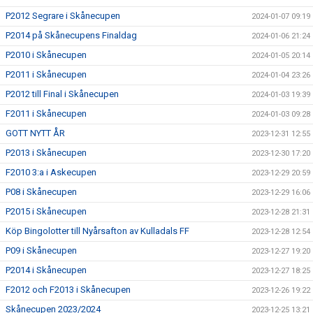
P2012 Segrare i Skånecupen
2024-01-07 09:19
P2014 på Skånecupens Finaldag
2024-01-06 21:24
P2010 i Skånecupen
2024-01-05 20:14
P2011 i Skånecupen
2024-01-04 23:26
P2012 till Final i Skånecupen
2024-01-03 19:39
F2011 i Skånecupen
2024-01-03 09:28
GOTT NYTT ÅR
2023-12-31 12:55
P2013 i Skånecupen
2023-12-30 17:20
F2010 3:a i Askecupen
2023-12-29 20:59
P08 i Skånecupen
2023-12-29 16:06
P2015 i Skånecupen
2023-12-28 21:31
Köp Bingolotter till Nyårsafton av Kulladals FF
2023-12-28 12:54
P09 i Skånecupen
2023-12-27 19:20
P2014 i Skånecupen
2023-12-27 18:25
F2012 och F2013 i Skånecupen
2023-12-26 19:22
Skånecupen 2023/2024
2023-12-25 13:21