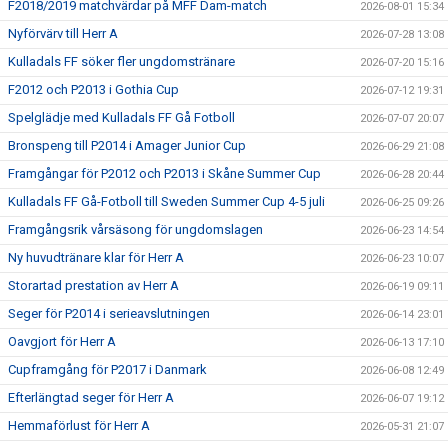
F2018/2019 matchvärdar på MFF Dam-match
2026-08-01 15:34
Nyförvärv till Herr A
2026-07-28 13:08
Kulladals FF söker fler ungdomstränare
2026-07-20 15:16
F2012 och P2013 i Gothia Cup
2026-07-12 19:31
Spelglädje med Kulladals FF Gå Fotboll
2026-07-07 20:07
Bronspeng till P2014 i Amager Junior Cup
2026-06-29 21:08
Framgångar för P2012 och P2013 i Skåne Summer Cup
2026-06-28 20:44
Kulladals FF Gå-Fotboll till Sweden Summer Cup 4-5 juli
2026-06-25 09:26
Framgångsrik vårsäsong för ungdomslagen
2026-06-23 14:54
Ny huvudtränare klar för Herr A
2026-06-23 10:07
Storartad prestation av Herr A
2026-06-19 09:11
Seger för P2014 i serieavslutningen
2026-06-14 23:01
Oavgjort för Herr A
2026-06-13 17:10
Cupframgång för P2017 i Danmark
2026-06-08 12:49
Efterlängtad seger för Herr A
2026-06-07 19:12
Hemmaförlust för Herr A
2026-05-31 21:07