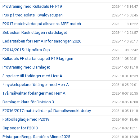
Provträning med Kulladals FF P19
2025-11-15 14:47
P09 på tredjeplats i Svalövscupen
2025-11-15 08:45
P2017 matchvärdar på allsvensk MFF-match
2025-11-13 15:22
Sebastian Rask uttagen i stadslaget
2025-11-12 21:57
Ledarstaben för Herr A inför säsongen 2026
2025-11-10 20:17
F2014/2015 i Uppåkra Cup
2025-11-08 09:42
Kulladals FF startar upp ett P19-lag igen
2025-11-05 20:51
Provträning med Damlaget
2025-11-03 15:10
3 spelare till förlänger med Herr A
2025-10-31 18:39
4 nyckelspelare förlänger med Herr A
2025-10-25 09:01
Två målvakter förlänger med Herr A
2025-10-07 20:35
Damlaget klara för Division 3
2025-10-05 16:00
F2016/2017 matchvärdar på Damallsvenskt derby
2025-10-05 11:10
Fotbollsglädje med P2019
2025-10-04 18:46
Cupseger för P2013
2025-10-02 13:11
Pristagare Bengt Sandéns Minne 2025
2025-10-01 12:38