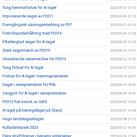
Tung hemmaförlust för A-laget
2023-05-07 13:10
Imponerande seger av F2011
2023-05-05 21:53
Framgångsrik säsongsinledning av P07
2023-05-01 09:10
Fotbollsunderhållning med P2014
2023-04-30 12:20
Efterlängtad seger för A-laget
2023-04-29 15:50
Stark segermatch av P2010
2023-04-23 13:47
Utvecklande seriematcher för P2013
2023-04-22 19:35
Tung förlust för A-laget
2023-04-22 13:47
Förlust för A-laget i hemmapremiären
2023-04-18 22:07
Seger i seriepremiären för P06
2023-04-10 18:36
Oavgjort för A-laget i seriepremiären
2023-04-09 18:36
P2012 fick besök av GAIS
2023-04-03 19:06
A-laget på träningsläger på Öland
2023-03-31 15:40
Hugo landslagsuttagen
2023-03-28 21:22
Kulladalstipset 2023
2023-03-27 16:36
Flera straffdramer i helgens vinterserier
2023-03-26 17:45