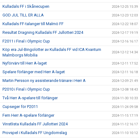
Kulladals FF i Skånecupen
2024-12-25 15:39
GOD JUL TILL ER ALLA
2024-12-23 12:03
Kulladals FF-talanger till Malmö FF
2024-12-22 18:07
Resultat Dragning Kulladals FF Jullotteri 2024
2024-12-17 19:19
F2011 i Final i Olympic Cup
2024-12-16 16:17
Köp era Jul-Bingolotter av Kulladals FF vid ICA Kvantum
2024-12-12 14:34
Malmborgs Mobilia
Nyförvärv till Herr A-laget
2024-12-11 17:52
Spelare förlänger med Herr A-laget
2024-12-11 16:18
Martin Persson ny assisterande tränare i Herr A
2024-12-09 21:49
P2010 i Final i Olympic Cup
2024-12-08 18:43
Två Herr A-spelare till förlänger
2024-11-30 10:33
Cupseger för P2011
2024-11-24 09:58
Fem Herr A-spelare förlänger
2024-11-15 17:19
Vinstlista Kulladals FF Jullotteri 2024
2024-11-12 16:17
Provspel i Kulladals FF Ungdomslag
2024-11-10 10:12