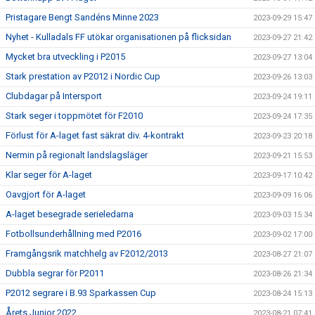
Pristagare Bengt Sandéns Minne 2023
2023-09-29 15:47
Nyhet - Kulladals FF utökar organisationen på flicksidan
2023-09-27 21:42
Mycket bra utveckling i P2015
2023-09-27 13:04
Stark prestation av P2012 i Nordic Cup
2023-09-26 13:03
Clubdagar på Intersport
2023-09-24 19:11
Stark seger i toppmötet för F2010
2023-09-24 17:35
Förlust för A-laget fast säkrat div. 4-kontrakt
2023-09-23 20:18
Nermin på regionalt landslagsläger
2023-09-21 15:53
Klar seger för A-laget
2023-09-17 10:42
Oavgjort för A-laget
2023-09-09 16:06
A-laget besegrade serieledarna
2023-09-03 15:34
Fotbollsunderhållning med P2016
2023-09-02 17:00
Framgångsrik matchhelg av F2012/2013
2023-08-27 21:07
Dubbla segrar för P2011
2023-08-26 21:34
P2012 segrare i B.93 Sparkassen Cup
2023-08-24 15:13
Årets Junior 2022
2023-08-21 07:41