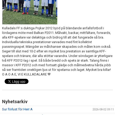
Kulladals FF:s duktiga Pojkar 2012 bjöd på bländande anfallsfotboll i
lördagens möte med Balkan P2011. Målvakt, backar, mittfältare, forwards,
alla KFF-spelare var delaktiga och bidrog till att det fungerade så bra.
Individuella tekniska prestationer varvades med fint kollektivt
passningsspel. Mängder av målchanser skapades och målen kom också.
Seger till slut med 10-2 efter en mycket bra prestation av samtliga KFF-
spelare och tränare, där alla stöttar varandra. Under söndagen är ytterligare
två KFF P2012-lag i spel. Så både bredd och spets är stark. Talang finns i
massor i KFF P2012 och med fortsatt glädje och målmedvetna hårda jobb
så ser framtiden onekligen ljus ut för spelarna och laget. Mycket bra killar!
O A O A E, VI E KULLADALARE 💙
Nyhetsarkiv
Sur förlust för Herr A
2026-08-02 09:11