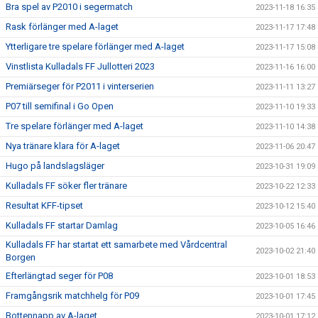
Bra spel av P2010 i segermatch
2023-11-18 16:35
Rask förlänger med A-laget
2023-11-17 17:48
Ytterligare tre spelare förlänger med A-laget
2023-11-17 15:08
Vinstlista Kulladals FF Jullotteri 2023
2023-11-16 16:00
Premiärseger för P2011 i vinterserien
2023-11-11 13:27
P07 till semifinal i Go Open
2023-11-10 19:33
Tre spelare förlänger med A-laget
2023-11-10 14:38
Nya tränare klara för A-laget
2023-11-06 20:47
Hugo på landslagsläger
2023-10-31 19:09
Kulladals FF söker fler tränare
2023-10-22 12:33
Resultat KFF-tipset
2023-10-12 15:40
Kulladals FF startar Damlag
2023-10-05 16:46
Kulladals FF har startat ett samarbete med Vårdcentral
2023-10-02 21:40
Borgen
Efterlängtad seger för P08
2023-10-01 18:53
Framgångsrik matchhelg för P09
2023-10-01 17:45
Bottennapp av A-laget
2023-10-01 17:12