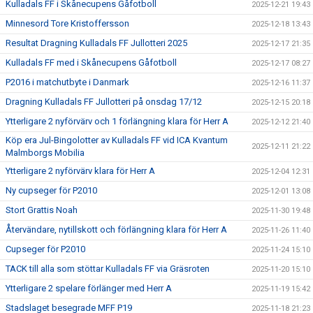
Kulladals FF i Skånecupens Gåfotboll
2025-12-21 19:43
Minnesord Tore Kristoffersson
2025-12-18 13:43
Resultat Dragning Kulladals FF Jullotteri 2025
2025-12-17 21:35
Kulladals FF med i Skånecupens Gåfotboll
2025-12-17 08:27
P2016 i matchutbyte i Danmark
2025-12-16 11:37
Dragning Kulladals FF Jullotteri på onsdag 17/12
2025-12-15 20:18
Ytterligare 2 nyförvärv och 1 förlängning klara för Herr A
2025-12-12 21:40
Köp era Jul-Bingolotter av Kulladals FF vid ICA Kvantum
2025-12-11 21:22
Malmborgs Mobilia
Ytterligare 2 nyförvärv klara för Herr A
2025-12-04 12:31
Ny cupseger för P2010
2025-12-01 13:08
Stort Grattis Noah
2025-11-30 19:48
Återvändare, nytillskott och förlängning klara för Herr A
2025-11-26 11:40
Cupseger för P2010
2025-11-24 15:10
TACK till alla som stöttar Kulladals FF via Gräsroten
2025-11-20 15:10
Ytterligare 2 spelare förlänger med Herr A
2025-11-19 15:42
Stadslaget besegrade MFF P19
2025-11-18 21:23