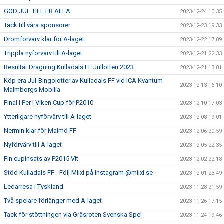
GOD JUL TILL ER ALLA
2023-12-24 10:35
Tack till våra sponsorer
2023-12-23 19:33
Drömförvärv klar för A-laget
2023-12-22 17:09
Trippla nyförvärv till A-laget
2023-12-21 22:33
Resultat Dragning Kulladals FF Jullotteri 2023
2023-12-21 13:01
Köp era Jul-Bingolotter av Kulladals FF vid ICA Kvantum
2023-12-13 16:10
Malmborgs Mobilia
Final i Per i Viken Cup för P2010
2023-12-10 17:03
Ytterligare nyförvärv till A-laget
2023-12-08 19:01
Nermin klar för Malmö FF
2023-12-06 20:59
Nyförvärv till A-laget
2023-12-05 22:35
Fin cupinsats av P2015 Vit
2023-12-02 22:18
Stöd Kulladals FF - Följ Miixi på Instagram @miixi.se
2023-12-01 23:49
Ledarresa i Tyskland
2023-11-28 21:59
Två spelare förlänger med A-laget
2023-11-26 17:15
Tack för stöttningen via Gräsroten Svenska Spel
2023-11-24 19:46