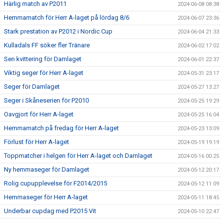
Härlig match av P2011
2024-06-08 08:38
Hemmamatch för Herr A-laget på lördag 8/6
2024-06-07 23:36
Stark prestation av P2012 i Nordic Cup
2024-06-04 21:33
Kulladals FF söker fler Tränare
2024-06-02 17:02
Sen kvittering för Damlaget
2024-06-01 22:37
Viktig seger för Herr A-laget
2024-05-31 23:17
Seger för Damlaget
2024-05-27 13:27
Seger i Skåneserien för P2010
2024-05-25 19:29
Oavgjort för Herr A-laget
2024-05-25 16:04
Hemmamatch på fredag för Herr A-laget
2024-05-23 13:09
Förlust för Herr A-laget
2024-05-19 19:19
Toppmatcher i helgen för Herr A-laget och Damlaget
2024-05-16 00:25
Ny hemmaseger för Damlaget
2024-05-12 20:17
Rolig cupupplevelse för F2014/2015
2024-05-12 11:09
Hemmaseger för Herr A-laget
2024-05-11 18:45
Underbar cupdag med P2015 Vit
2024-05-10 22:47