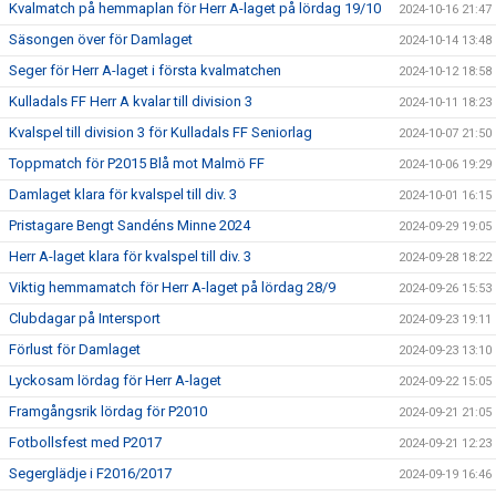
Kvalmatch på hemmaplan för Herr A-laget på lördag 19/10
2024-10-16 21:47
Säsongen över för Damlaget
2024-10-14 13:48
Seger för Herr A-laget i första kvalmatchen
2024-10-12 18:58
Kulladals FF Herr A kvalar till division 3
2024-10-11 18:23
Kvalspel till division 3 för Kulladals FF Seniorlag
2024-10-07 21:50
Toppmatch för P2015 Blå mot Malmö FF
2024-10-06 19:29
Damlaget klara för kvalspel till div. 3
2024-10-01 16:15
Pristagare Bengt Sandéns Minne 2024
2024-09-29 19:05
Herr A-laget klara för kvalspel till div. 3
2024-09-28 18:22
Viktig hemmamatch för Herr A-laget på lördag 28/9
2024-09-26 15:53
Clubdagar på Intersport
2024-09-23 19:11
Förlust för Damlaget
2024-09-23 13:10
Lyckosam lördag för Herr A-laget
2024-09-22 15:05
Framgångsrik lördag för P2010
2024-09-21 21:05
Fotbollsfest med P2017
2024-09-21 12:23
Segerglädje i F2016/2017
2024-09-19 16:46