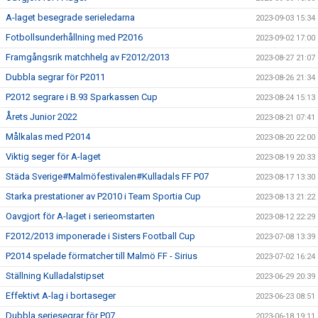
A-laget besegrade serieledarna
2023-09-03 15:34
Fotbollsunderhållning med P2016
2023-09-02 17:00
Framgångsrik matchhelg av F2012/2013
2023-08-27 21:07
Dubbla segrar för P2011
2023-08-26 21:34
P2012 segrare i B.93 Sparkassen Cup
2023-08-24 15:13
Årets Junior 2022
2023-08-21 07:41
Målkalas med P2014
2023-08-20 22:00
Viktig seger för A-laget
2023-08-19 20:33
Städa Sverige#Malmöfestivalen#Kulladals FF P07
2023-08-17 13:30
Starka prestationer av P2010 i Team Sportia Cup
2023-08-13 21:22
Oavgjort för A-laget i serieomstarten
2023-08-12 22:29
F2012/2013 imponerade i Sisters Football Cup
2023-07-08 13:39
P2014 spelade förmatcher till Malmö FF - Sirius
2023-07-02 16:24
Ställning Kulladalstipset
2023-06-29 20:39
Effektivt A-lag i bortaseger
2023-06-23 08:51
Dubbla seriesegrar för P07
2023-06-18 19:11