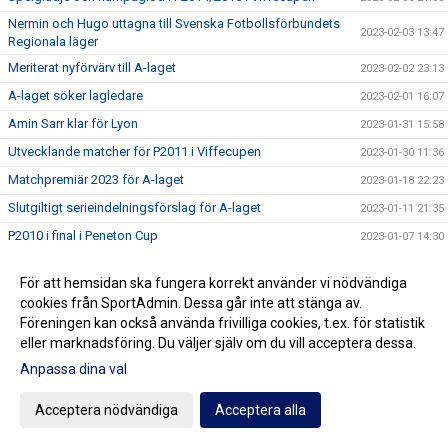
Nermin och Hugo uttagna till Svenska Fotbollsförbundets
2023-02-03 13:47
Regionala läger
Meriterat nyförvärv till A-laget
2023-02-02 23:13
A-laget söker lagledare
2023-02-01 16:07
Amin Sarr klar för Lyon
2023-01-31 15:58
Utvecklande matcher för P2011 i Viffecupen
2023-01-30 11:36
Matchpremiär 2023 för A-laget
2023-01-18 22:23
Slutgiltigt serieindelningsförslag för A-laget
2023-01-11 21:35
P2010 i final i Peneton Cup
2023-01-07 14:30
P2015 på Skånecupens finaldag
2023-01-06 21:44
För att hemsidan ska fungera korrekt använder vi nödvändiga
Bra insatser i Skånecupen av P09
2023-01-05 21:08
cookies från SportAdmin. Dessa går inte att stänga av.
P2010 till kvartsfinal i Skånecupen
2023-01-04 21:09
Föreningen kan också använda frivilliga cookies, t.ex. för statistik
eller marknadsföring. Du väljer själv om du vill acceptera dessa.
Bra prestationer av F2012/2013 i Skånecupen
2023-01-02 21:47
Anpassa dina val
GOTT NYTT ÅR
2022-12-31 12:54
Bra insats i Skånecupen av P2011
2022-12-31 10:59
Acceptera nödvändiga
Acceptera alla
P07 i semifinal i Skånecupen
2022-12-30 20:49