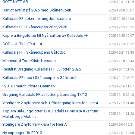
GOTT NYTT ÅR
2025-12-31 11:19
Härligt avslut på 2025 med Skånecupen
2025-12-30 20:07
Kulladals FF söker fler ungdomstränare
2025-12-28 12:08
Kulladals FF i Skånecupen 2025/2026
2025-12-25 15:35
Köp era Bingolotter till Nyårsafton av Kulladals FF
2025-12-25 10:07
GOD JUL TILL ER ALLA
2025-12-23 09:32
Kulladals FF i Skånecupens Gåfotboll
2025-12-21 19:43
Minnesord Tore Kristoffersson
2025-12-18 13:43
Resultat Dragning Kulladals FF Jullotteri 2025
2025-12-17 21:35
Kulladals FF med i Skånecupens Gåfotboll
2025-12-17 08:27
P2016 i matchutbyte i Danmark
2025-12-16 11:37
Dragning Kulladals FF Jullotteri på onsdag 17/12
2025-12-15 20:18
Ytterligare 2 nyförvärv och 1 förlängning klara för Herr A
2025-12-12 21:40
Köp era Jul-Bingolotter av Kulladals FF vid ICA Kvantum
2025-12-11 21:22
Malmborgs Mobilia
Ytterligare 2 nyförvärv klara för Herr A
2025-12-04 12:31
Ny cupseger för P2010
2025-12-01 13:08