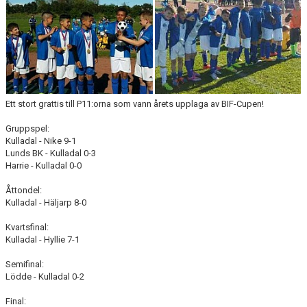
PROFILKLÄDER
KFF FACEBOOK
KFF INSTAGRAM
Ett stort grattis till P11:orna som vann årets upplaga av BIF-Cupen!
MEDLEM INTRESSEANMÄLAN
Gruppspel:
Kulladal - Nike 9-1
Lunds BK - Kulladal 0-3
Harrie - Kulladal 0-0
Åttondel:
Kulladal - Häljarp 8-0
Kvartsfinal:
Kulladal - Hyllie 7-1
Semifinal:
Lödde - Kulladal 0-2
Final: