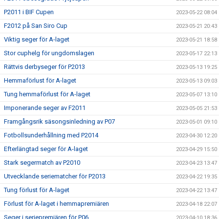
P2011 i BIF Cupen
2023-05-22 08:04
F2012 på San Siro Cup
2023-05-21 20:43
Viktig seger för A-laget
2023-05-21 18:58
Stor cuphelg för ungdomslagen
2023-05-17 22:13
Rättvis derbyseger för P2013
2023-05-13 19:25
Hemmaförlust för A-laget
2023-05-13 09:03
Tung hemmaförlust för A-laget
2023-05-07 13:10
Imponerande seger av F2011
2023-05-05 21:53
Framgångsrik säsongsinledning av P07
2023-05-01 09:10
Fotbollsunderhållning med P2014
2023-04-30 12:20
Efterlängtad seger för A-laget
2023-04-29 15:50
Stark segermatch av P2010
2023-04-23 13:47
Utvecklande seriematcher för P2013
2023-04-22 19:35
Tung förlust för A-laget
2023-04-22 13:47
Förlust för A-laget i hemmapremiären
2023-04-18 22:07
Seger i seriepremiären för P06
2023-04-10 18:36