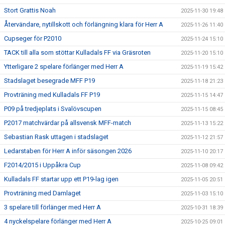
Stort Grattis Noah
2025-11-30 19:48
Återvändare, nytillskott och förlängning klara för Herr A
2025-11-26 11:40
Cupseger för P2010
2025-11-24 15:10
TACK till alla som stöttar Kulladals FF via Gräsroten
2025-11-20 15:10
Ytterligare 2 spelare förlänger med Herr A
2025-11-19 15:42
Stadslaget besegrade MFF P19
2025-11-18 21:23
Provträning med Kulladals FF P19
2025-11-15 14:47
P09 på tredjeplats i Svalövscupen
2025-11-15 08:45
P2017 matchvärdar på allsvensk MFF-match
2025-11-13 15:22
Sebastian Rask uttagen i stadslaget
2025-11-12 21:57
Ledarstaben för Herr A inför säsongen 2026
2025-11-10 20:17
F2014/2015 i Uppåkra Cup
2025-11-08 09:42
Kulladals FF startar upp ett P19-lag igen
2025-11-05 20:51
Provträning med Damlaget
2025-11-03 15:10
3 spelare till förlänger med Herr A
2025-10-31 18:39
4 nyckelspelare förlänger med Herr A
2025-10-25 09:01