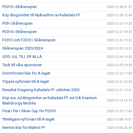
P2015 i Skånecupen
2023-12-28 21:31
Köp Bingolotter till Nyårsafton av Kulladals FF
2023-12-28 12:54
P09 i Skånecupen
2023-12-27 19:20
P2014 i Skånecupen
2023-12-27 18:25
F2012 och F2013 i Skånecupen
2023-12-26 19:22
Skånecupen 2023/2024
2023-12-25 13:21
GOD JUL TILL ER ALLA
2023-12-24 10:35
Tack till våra sponsorer
2023-12-23 19:33
Drömförvärv klar för A-laget
2023-12-22 17:09
Trippla nyförvärv till A-laget
2023-12-21 22:33
Resultat Dragning Kulladals FF Jullotteri 2023
2023-12-21 13:01
Köp era Jul-Bingolotter av Kulladals FF vid ICA Kvantum
2023-12-13 16:10
Malmborgs Mobilia
Final i Per i Viken Cup för P2010
2023-12-10 17:03
Ytterligare nyförvärv till A-laget
2023-12-08 19:01
Nermin klar för Malmö FF
2023-12-06 20:59