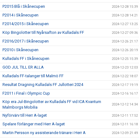
P2015 Blå i Skånecupen
2024-12-28 15:39
P2014 i Skånecupen
2024-12-28 14:21
F2014/2015 i Skånecupen
2024-12-27 13:25
Köp Bingolotter till Nyårsafton av Kulladals FF
2024-12-27 09:36
F2016/2017 i Skånecupen
2024-12-26 21:17
P2010 i Skånecupen
2024-12-26 20:19
Kulladals FF i Skånecupen
2024-12-25 15:39
GOD JUL TILL ER ALLA
2024-12-23 12:03
Kulladals FF-talanger till Malmö FF
2024-12-22 18:07
Resultat Dragning Kulladals FF Jullotteri 2024
2024-12-17 19:19
F2011 i Final i Olympic Cup
2024-12-16 16:17
Köp era Jul-Bingolotter av Kulladals FF vid ICA Kvantum
2024-12-12 14:34
Malmborgs Mobilia
Nyförvärv till Herr A-laget
2024-12-11 17:52
Spelare förlänger med Herr A-laget
2024-12-11 16:18
Martin Persson ny assisterande tränare i Herr A
2024-12-09 21:49