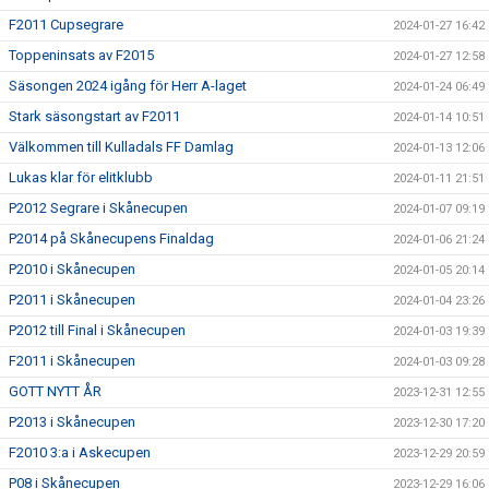
F2011 Cupsegrare
2024-01-27 16:42
Toppeninsats av F2015
2024-01-27 12:58
Säsongen 2024 igång för Herr A-laget
2024-01-24 06:49
Stark säsongstart av F2011
2024-01-14 10:51
Välkommen till Kulladals FF Damlag
2024-01-13 12:06
Lukas klar för elitklubb
2024-01-11 21:51
P2012 Segrare i Skånecupen
2024-01-07 09:19
P2014 på Skånecupens Finaldag
2024-01-06 21:24
P2010 i Skånecupen
2024-01-05 20:14
P2011 i Skånecupen
2024-01-04 23:26
P2012 till Final i Skånecupen
2024-01-03 19:39
F2011 i Skånecupen
2024-01-03 09:28
GOTT NYTT ÅR
2023-12-31 12:55
P2013 i Skånecupen
2023-12-30 17:20
F2010 3:a i Askecupen
2023-12-29 20:59
P08 i Skånecupen
2023-12-29 16:06