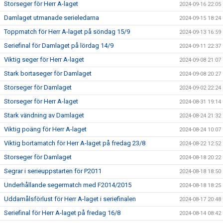
Storseger för Herr A-laget
2024-09-16 22:05
Damlaget utmanade serieledarna
2024-09-15 18:24
Toppmatch för Herr A-laget på söndag 15/9
2024-09-13 16:59
Seriefinal för Damlaget på lördag 14/9
2024-09-11 22:37
Viktig seger för Herr A-laget
2024-09-08 21:07
Stark bortaseger för Damlaget
2024-09-08 20:27
Storseger för Damlaget
2024-09-02 22:24
Storseger för Herr A-laget
2024-08-31 19:14
Stark vändning av Damlaget
2024-08-24 21:32
Viktig poäng för Herr A-laget
2024-08-24 10:07
Viktig bortamatch för Herr A-laget på fredag 23/8
2024-08-22 12:52
Storseger för Damlaget
2024-08-18 20:22
Segrar i serieuppstarten för P2011
2024-08-18 18:50
Underhållande segermatch med F2014/2015
2024-08-18 18:25
Uddamålsförlust för Herr A-laget i seriefinalen
2024-08-17 20:48
Seriefinal för Herr A-laget på fredag 16/8
2024-08-14 08:42