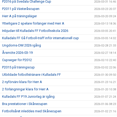
P2016 på Svedala Challenge Cup
2026-03-31 16:46
P2011 på Västeråscupen
2026-03-23 20:37
Herr A på träningsläger
2026-03-20 09:24
Ytterligare 2 spelare förlänger med Herr A
2026-03-13 18:36
Inbjudan till Kulladals FF Fotbollsskola 2026
2026-03-05 20:41
Kulladals FF Gå Fotboll-träff inför internationell cup
2026-03-05 14:02
Ungdoms-DM 2026 igång
2026-02-28 21:33
Årsmöte 2026-03-19
2026-02-27 18:14
Cupseger för P2012
2026-02-10 22:40
P2015 på träningscup
2026-02-02 22:06
Utbildade fotbollstränare i Kulladals FF
2026-01-30 09:50
2 nyförvärv klara för Herr A
2026-01-23 16:21
2 förlängningar klara för Herr A
2026-01-20 10:38
Kulladals FF P19 Juniorlag är igång
2026-01-07 21:24
Bra prestationer i Skånecupen
2026-01-06 08:23
Fotbollsåret inleddes med Skånecupen
2026-01-02 21:16