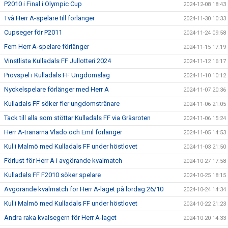
P2010 i Final i Olympic Cup
2024-12-08 18:43
Två Herr A-spelare till förlänger
2024-11-30 10:33
Cupseger för P2011
2024-11-24 09:58
Fem Herr A-spelare förlänger
2024-11-15 17:19
Vinstlista Kulladals FF Jullotteri 2024
2024-11-12 16:17
Provspel i Kulladals FF Ungdomslag
2024-11-10 10:12
Nyckelspelare förlänger med Herr A
2024-11-07 20:36
Kulladals FF söker fler ungdomstränare
2024-11-06 21:05
Tack till alla som stöttar Kulladals FF via Gräsroten
2024-11-06 15:24
Herr A-tränarna Vlado och Emil förlänger
2024-11-05 14:53
Kul i Malmö med Kulladals FF under höstlovet
2024-11-03 21:50
Förlust för Herr A i avgörande kvalmatch
2024-10-27 17:58
Kulladals FF F2010 söker spelare
2024-10-25 18:15
Avgörande kvalmatch för Herr A-laget på lördag 26/10
2024-10-24 14:34
Kul i Malmö med Kulladals FF under höstlovet
2024-10-22 21:23
Andra raka kvalsegern för Herr A-laget
2024-10-20 14:33