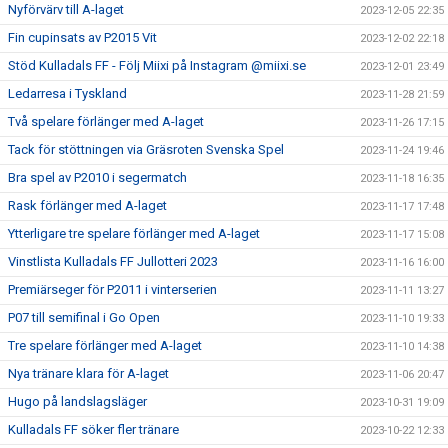
Nyförvärv till A-laget
2023-12-05 22:35
Fin cupinsats av P2015 Vit
2023-12-02 22:18
Stöd Kulladals FF - Följ Miixi på Instagram @miixi.se
2023-12-01 23:49
Ledarresa i Tyskland
2023-11-28 21:59
Två spelare förlänger med A-laget
2023-11-26 17:15
Tack för stöttningen via Gräsroten Svenska Spel
2023-11-24 19:46
Bra spel av P2010 i segermatch
2023-11-18 16:35
Rask förlänger med A-laget
2023-11-17 17:48
Ytterligare tre spelare förlänger med A-laget
2023-11-17 15:08
Vinstlista Kulladals FF Jullotteri 2023
2023-11-16 16:00
Premiärseger för P2011 i vinterserien
2023-11-11 13:27
P07 till semifinal i Go Open
2023-11-10 19:33
Tre spelare förlänger med A-laget
2023-11-10 14:38
Nya tränare klara för A-laget
2023-11-06 20:47
Hugo på landslagsläger
2023-10-31 19:09
Kulladals FF söker fler tränare
2023-10-22 12:33