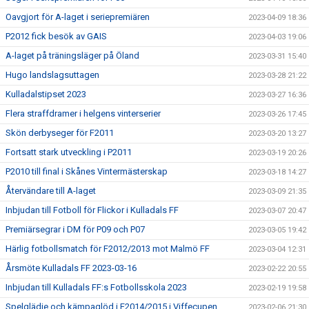
Oavgjort för A-laget i seriepremiären
2023-04-09 18:36
P2012 fick besök av GAIS
2023-04-03 19:06
A-laget på träningsläger på Öland
2023-03-31 15:40
Hugo landslagsuttagen
2023-03-28 21:22
Kulladalstipset 2023
2023-03-27 16:36
Flera straffdramer i helgens vinterserier
2023-03-26 17:45
Skön derbyseger för F2011
2023-03-20 13:27
Fortsatt stark utveckling i P2011
2023-03-19 20:26
P2010 till final i Skånes Vintermästerskap
2023-03-18 14:27
Återvändare till A-laget
2023-03-09 21:35
Inbjudan till Fotboll för Flickor i Kulladals FF
2023-03-07 20:47
Premiärsegrar i DM för P09 och P07
2023-03-05 19:42
Härlig fotbollsmatch för F2012/2013 mot Malmö FF
2023-03-04 12:31
Årsmöte Kulladals FF 2023-03-16
2023-02-22 20:55
Inbjudan till Kulladals FF:s Fotbollsskola 2023
2023-02-19 19:58
Spelglädje och kämpaglöd i F2014/2015 i Viffecupen
2023-02-06 21:30