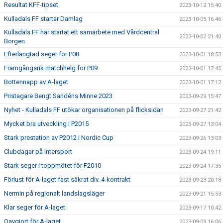
Resultat KFF-tipset
2023-10-12 15:40
Kulladals FF startar Damlag
2023-10-05 16:46
Kulladals FF har startat ett samarbete med Vårdcentral
2023-10-02 21:40
Borgen
Efterlängtad seger för P08
2023-10-01 18:53
Framgångsrik matchhelg för P09
2023-10-01 17:45
Bottennapp av A-laget
2023-10-01 17:12
Pristagare Bengt Sandéns Minne 2023
2023-09-29 15:47
Nyhet - Kulladals FF utökar organisationen på flicksidan
2023-09-27 21:42
Mycket bra utveckling i P2015
2023-09-27 13:04
Stark prestation av P2012 i Nordic Cup
2023-09-26 13:03
Clubdagar på Intersport
2023-09-24 19:11
Stark seger i toppmötet för F2010
2023-09-24 17:35
Förlust för A-laget fast säkrat div. 4-kontrakt
2023-09-23 20:18
Nermin på regionalt landslagsläger
2023-09-21 15:53
Klar seger för A-laget
2023-09-17 10:42
Oavgjort för A-laget
2023-09-09 16:06