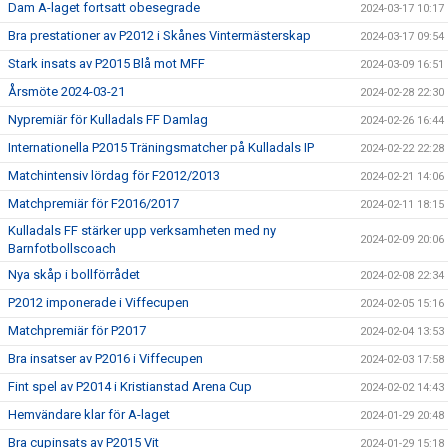
Dam A-laget fortsatt obesegrade
2024-03-17 10:17
Bra prestationer av P2012 i Skånes Vintermästerskap
2024-03-17 09:54
Stark insats av P2015 Blå mot MFF
2024-03-09 16:51
Årsmöte 2024-03-21
2024-02-28 22:30
Nypremiär för Kulladals FF Damlag
2024-02-26 16:44
Internationella P2015 Träningsmatcher på Kulladals IP
2024-02-22 22:28
Matchintensiv lördag för F2012/2013
2024-02-21 14:06
Matchpremiär för F2016/2017
2024-02-11 18:15
Kulladals FF stärker upp verksamheten med ny
2024-02-09 20:06
Barnfotbollscoach
Nya skåp i bollförrådet
2024-02-08 22:34
P2012 imponerade i Viffecupen
2024-02-05 15:16
Matchpremiär för P2017
2024-02-04 13:53
Bra insatser av P2016 i Viffecupen
2024-02-03 17:58
Fint spel av P2014 i Kristianstad Arena Cup
2024-02-02 14:43
Hemvändare klar för A-laget
2024-01-29 20:48
Bra cupinsats av P2015 Vit
2024-01-29 15:18