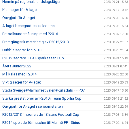
Nermin på regionalt landslagsläger
2023-09-21 15:53
Klar seger för A-laget
2023-09-17 10:42
Oavgjort för A-laget
2023-09-09 16:06
A-laget besegrade serieledarna
2023-09-03 15:34
Fotbollsunderhållning med P2016
2023-09-02 17:00
Framgångsrik matchhelg av F2012/2013
2023-08-27 21:07
Dubbla segrar för P2011
2023-08-26 21:34
P2012 segrare i B.93 Sparkassen Cup
2023-08-24 15:13
Årets Junior 2022
2023-08-21 07:41
Målkalas med P2014
2023-08-20 22:00
Viktig seger för A-laget
2023-08-19 20:33
Städa Sverige#Malmöfestivalen#Kulladals FF P07
2023-08-17 13:30
Starka prestationer av P2010 i Team Sportia Cup
2023-08-13 21:22
Oavgjort för A-laget i serieomstarten
2023-08-12 22:29
F2012/2013 imponerade i Sisters Football Cup
2023-07-08 13:39
P2014 spelade förmatcher till Malmö FF - Sirius
2023-07-02 16:24