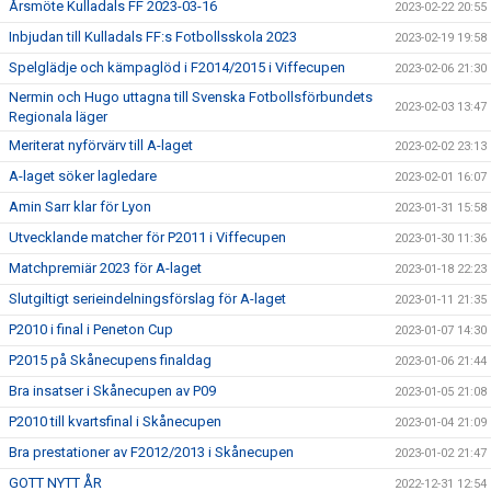
Årsmöte Kulladals FF 2023-03-16
2023-02-22 20:55
Inbjudan till Kulladals FF:s Fotbollsskola 2023
2023-02-19 19:58
Spelglädje och kämpaglöd i F2014/2015 i Viffecupen
2023-02-06 21:30
Nermin och Hugo uttagna till Svenska Fotbollsförbundets
2023-02-03 13:47
Regionala läger
Meriterat nyförvärv till A-laget
2023-02-02 23:13
A-laget söker lagledare
2023-02-01 16:07
Amin Sarr klar för Lyon
2023-01-31 15:58
Utvecklande matcher för P2011 i Viffecupen
2023-01-30 11:36
Matchpremiär 2023 för A-laget
2023-01-18 22:23
Slutgiltigt serieindelningsförslag för A-laget
2023-01-11 21:35
P2010 i final i Peneton Cup
2023-01-07 14:30
P2015 på Skånecupens finaldag
2023-01-06 21:44
Bra insatser i Skånecupen av P09
2023-01-05 21:08
P2010 till kvartsfinal i Skånecupen
2023-01-04 21:09
Bra prestationer av F2012/2013 i Skånecupen
2023-01-02 21:47
GOTT NYTT ÅR
2022-12-31 12:54