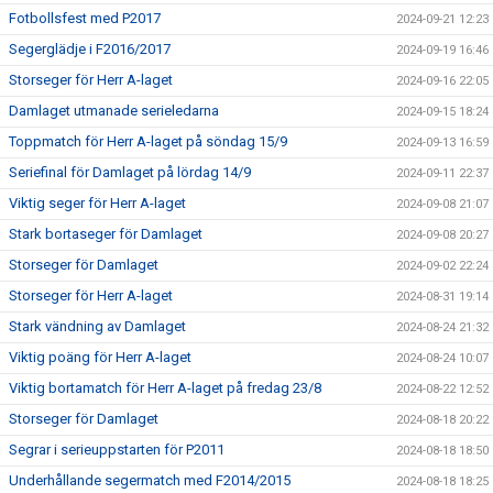
Fotbollsfest med P2017
2024-09-21 12:23
Segerglädje i F2016/2017
2024-09-19 16:46
Storseger för Herr A-laget
2024-09-16 22:05
Damlaget utmanade serieledarna
2024-09-15 18:24
Toppmatch för Herr A-laget på söndag 15/9
2024-09-13 16:59
Seriefinal för Damlaget på lördag 14/9
2024-09-11 22:37
Viktig seger för Herr A-laget
2024-09-08 21:07
Stark bortaseger för Damlaget
2024-09-08 20:27
Storseger för Damlaget
2024-09-02 22:24
Storseger för Herr A-laget
2024-08-31 19:14
Stark vändning av Damlaget
2024-08-24 21:32
Viktig poäng för Herr A-laget
2024-08-24 10:07
Viktig bortamatch för Herr A-laget på fredag 23/8
2024-08-22 12:52
Storseger för Damlaget
2024-08-18 20:22
Segrar i serieuppstarten för P2011
2024-08-18 18:50
Underhållande segermatch med F2014/2015
2024-08-18 18:25