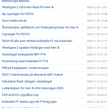
Malmborgs Mobilia
Ytterligare 2 nyförvärv klara för Herr A
2025-12-04 12:31
Ny cupseger för P2010
2025-12-01 13:08
Stort Grattis Noah
2025-11-30 19:48
Återvändare, nytillskott och förlängning klara för Herr A
2025-11-26 11:40
Cupseger för P2010
2025-11-24 15:10
TACK till alla som stöttar Kulladals FF via Gräsroten
2025-11-20 15:10
Ytterligare 2 spelare förlänger med Herr A
2025-11-19 15:42
Stadslaget besegrade MFF P19
2025-11-18 21:23
Provträning med Kulladals FF P19
2025-11-15 14:47
P09 på tredjeplats i Svalövscupen
2025-11-15 08:45
P2017 matchvärdar på allsvensk MFF-match
2025-11-13 15:22
Sebastian Rask uttagen i stadslaget
2025-11-12 21:57
Ledarstaben för Herr A inför säsongen 2026
2025-11-10 20:17
F2014/2015 i Uppåkra Cup
2025-11-08 09:42
Kulladals FF startar upp ett P19-lag igen
2025-11-05 20:51