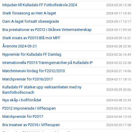
Inbjudan till Kulladals FF Fotbollsskola 2024
2024-03-20 15:38
Stark försäsong av Herr A-laget
2024-03-17 10:45
Dam A-laget fortsatt obesegrade
2024-03-17 10:17
Bra prestationer av P2012 i Skånes Vintermästerskap
2024-03-17 09:54
Stark insats av P2015 Blå mot MFF
2024-03-09 16:51
Årsmöte 2024-03-21
2024-02-28 22:30
Nypremiär för Kulladals FF Damlag
2024-02-26 16:44
Internationella P2015 Träningsmatcher på Kulladals IP
2024-02-22 22:28
Matchintensiv lördag för F2012/2013
2024-02-21 14:06
Matchpremiär för F2016/2017
2024-02-11 18:15
Kulladals FF stärker upp verksamheten med ny
2024-02-09 20:06
Barnfotbollscoach
Nya skåp i bollförrådet
2024-02-08 22:34
P2012 imponerade i Viffecupen
2024-02-05 15:16
Matchpremiär för P2017
2024-02-04 13:53
Bra insatser av P2016 i Viffecupen
2024-02-03 17:58