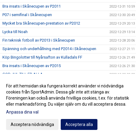
Bra insats i Skånecupen av P2011
2022-12-31 10:59
P07 i semifinal i Skånecupen
2022-12-30 20:49
Mycket bra Skånecupen-prestation av P2012
2022-12-29 20:13
Lycka till Noah
2022-12-29 13:14
Fin teknisk fotboll av P2013 i Skånecupen
2022-12-28 20:06
Spänning och underhållning med P2014 i Skånecupen
2022-12-27 21:11
Köp Bingolotter till Nyårsafton av Kulladals FF
2022-12-26 21:49
Bra insats i Skånecupen av P2015
2022-12-26 21:30
GOD JUL TILL ER ALLA
2022-12-23 20:23
Resultat Dragning Kulladals FF Jullotteri 2022
2022-12-21 13:30
För att hemsidan ska fungera korrekt använder vi nödvändiga
P2010 avslutade säsongen med beachvolleyboll
cookies från SportAdmin. Dessa går inte att stänga av.
2022-12-17 21:21
Föreningen kan också använda frivilliga cookies, t.ex. för statistik
Köp era Jul-Bingolotter av Kulladals FF vid ICA Kvantum
2022-12-11 11:50
eller marknadsföring. Du väljer själv om du vill acceptera dessa.
Malmborgs Mobilia
Anpassa dina val
Nyförvärv och återvändare till A-laget
2022-12-10 10:07
Cupseger för P09
2022-12-05 13:19
Acceptera nödvändiga
Acceptera alla
F09 i final i Olympic Cup
2022-11-21 21:11