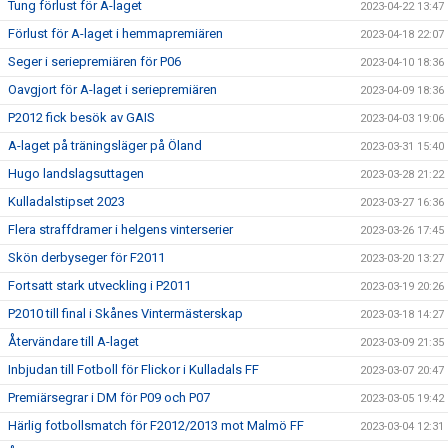
Tung förlust för A-laget
2023-04-22 13:47
Förlust för A-laget i hemmapremiären
2023-04-18 22:07
Seger i seriepremiären för P06
2023-04-10 18:36
Oavgjort för A-laget i seriepremiären
2023-04-09 18:36
P2012 fick besök av GAIS
2023-04-03 19:06
A-laget på träningsläger på Öland
2023-03-31 15:40
Hugo landslagsuttagen
2023-03-28 21:22
Kulladalstipset 2023
2023-03-27 16:36
Flera straffdramer i helgens vinterserier
2023-03-26 17:45
Skön derbyseger för F2011
2023-03-20 13:27
Fortsatt stark utveckling i P2011
2023-03-19 20:26
P2010 till final i Skånes Vintermästerskap
2023-03-18 14:27
Återvändare till A-laget
2023-03-09 21:35
Inbjudan till Fotboll för Flickor i Kulladals FF
2023-03-07 20:47
Premiärsegrar i DM för P09 och P07
2023-03-05 19:42
Härlig fotbollsmatch för F2012/2013 mot Malmö FF
2023-03-04 12:31