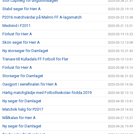
Stor Cuphelg för ungdomslagen
2025-05-28 21:31
Stabil seger för Herr A
2025-05-25 19:13
P2016 matchvärdar på Malmö FF A-lagsmatch
2025-05-23 15:58
Medvind i F2011
2025-05-21 15:51
Förlust för Herr A
2025-05-19 15:23
Skön seger för Herr A
2025-05-12 13:08
Ny storseger för Damlaget
2025-05-10 21:40
Tränare till Kulladals FF Fotboll för Fler
2025-05-10 13:41
Förlust för Herr A
2025-05-08 15:14
Storseger för Damlaget
2025-05-06 21:52
Oavgjort i seriefinalen för Herr A
2025-05-05 14:56
Härlig matchglädje med Fotbollsskolan födda 2019
2025-04-30 15:12
Ny seger för Damlaget
2025-04-30 13:41
Matchrik helg för P2017
2025-04-29 14:03
Målkalas för Herr A
2025-04-27 15:27
Ny seger för Damlaget
2025-04-26 19:49