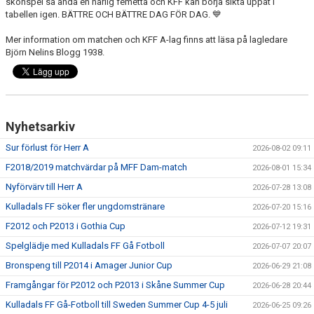
skönspel så ändå en härlig femetta och KFF kan börja sikta uppåt i
tabellen igen. BÄTTRE OCH BÄTTRE DAG FÖR DAG. 💙
PROFILKLÄDER
Mer information om matchen och KFF A-lag finns att läsa på lagledare
Björn Nelins Blogg 1938.
KFF FACEBOOK
KFF INSTAGRAM
MEDLEM INTRESSEANMÄLAN
Nyhetsarkiv
Sur förlust för Herr A
2026-08-02 09:11
F2018/2019 matchvärdar på MFF Dam-match
2026-08-01 15:34
Nyförvärv till Herr A
2026-07-28 13:08
Kulladals FF söker fler ungdomstränare
2026-07-20 15:16
F2012 och P2013 i Gothia Cup
2026-07-12 19:31
Spelglädje med Kulladals FF Gå Fotboll
2026-07-07 20:07
Bronspeng till P2014 i Amager Junior Cup
2026-06-29 21:08
Framgångar för P2012 och P2013 i Skåne Summer Cup
2026-06-28 20:44
Kulladals FF Gå-Fotboll till Sweden Summer Cup 4-5 juli
2026-06-25 09:26