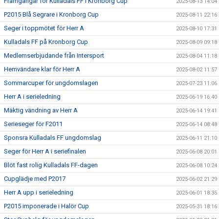
Framgångar för Kulladals FF i Kronborg Cup
2025-08-13 14:04
P2015 Blå Segrare i Kronborg Cup
2025-08-11 22:16
Seger i toppmötet för Herr A
2025-08-10 17:31
Kulladals FF på Kronborg Cup
2025-08-09 09:18
Medlemserbjudande från Intersport
2025-08-04 11:18
Hemvändare klar för Herr A
2025-08-02 11:57
Sommarcuper för ungdomslagen
2025-07-23 11:06
Herr A i serieledning
2025-06-19 16:40
Mäktig vändning av Herr A
2025-06-14 19:41
Serieseger för F2011
2025-06-14 08:48
Sponsra Kulladals FF ungdomslag
2025-06-11 21:10
Seger för Herr A i seriefinalen
2025-06-08 20:01
Blöt fast rolig Kulladals FF-dagen
2025-06-08 10:24
Cupglädje med P2017
2025-06-02 21:29
Herr A upp i serieledning
2025-06-01 18:35
P2015 imponerade i Halör Cup
2025-05-31 18:16