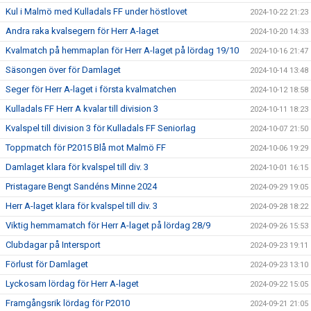
Kul i Malmö med Kulladals FF under höstlovet
2024-10-22 21:23
Andra raka kvalsegern för Herr A-laget
2024-10-20 14:33
Kvalmatch på hemmaplan för Herr A-laget på lördag 19/10
2024-10-16 21:47
Säsongen över för Damlaget
2024-10-14 13:48
Seger för Herr A-laget i första kvalmatchen
2024-10-12 18:58
Kulladals FF Herr A kvalar till division 3
2024-10-11 18:23
Kvalspel till division 3 för Kulladals FF Seniorlag
2024-10-07 21:50
Toppmatch för P2015 Blå mot Malmö FF
2024-10-06 19:29
Damlaget klara för kvalspel till div. 3
2024-10-01 16:15
Pristagare Bengt Sandéns Minne 2024
2024-09-29 19:05
Herr A-laget klara för kvalspel till div. 3
2024-09-28 18:22
Viktig hemmamatch för Herr A-laget på lördag 28/9
2024-09-26 15:53
Clubdagar på Intersport
2024-09-23 19:11
Förlust för Damlaget
2024-09-23 13:10
Lyckosam lördag för Herr A-laget
2024-09-22 15:05
Framgångsrik lördag för P2010
2024-09-21 21:05