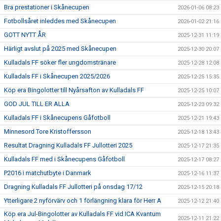
Bra prestationer i Skånecupen
2026-01-06 08:23
Fotbollsåret inleddes med Skånecupen
2026-01-02 21:16
GOTT NYTT ÅR
2025-12-31 11:19
Härligt avslut på 2025 med Skånecupen
2025-12-30 20:07
Kulladals FF söker fler ungdomstränare
2025-12-28 12:08
Kulladals FF i Skånecupen 2025/2026
2025-12-25 15:35
Köp era Bingolotter till Nyårsafton av Kulladals FF
2025-12-25 10:07
GOD JUL TILL ER ALLA
2025-12-23 09:32
Kulladals FF i Skånecupens Gåfotboll
2025-12-21 19:43
Minnesord Tore Kristoffersson
2025-12-18 13:43
Resultat Dragning Kulladals FF Jullotteri 2025
2025-12-17 21:35
Kulladals FF med i Skånecupens Gåfotboll
2025-12-17 08:27
P2016 i matchutbyte i Danmark
2025-12-16 11:37
Dragning Kulladals FF Jullotteri på onsdag 17/12
2025-12-15 20:18
Ytterligare 2 nyförvärv och 1 förlängning klara för Herr A
2025-12-12 21:40
Köp era Jul-Bingolotter av Kulladals FF vid ICA Kvantum
2025-12-11 21:22