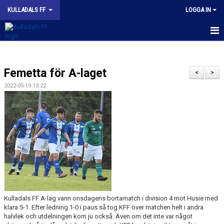
KULLADALS FF
LOGGA IN
HEM
Femetta för A-laget
OM KLUBBEN
<
>
2022-05-19 13:22
NYHETER
KONTAKT
INFORMATION MED POLICY
DOKUMENT
BILDGALLERI
Kulladals FF A-lag vann onsdagens bortamatch i division 4 mot Husie med
MATCHER
klara 5-1. Efter ledning 1-0 i paus så tog KFF över matchen helt i andra
halvlek och utdelningen kom ju också. Även om det inte var något
INBETALNING