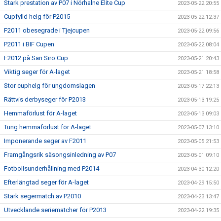
Stark prestation av P07 i Nörhalne Elite Cup
2023-05-22 20:55
Cupfylld helg för P2015
2023-05-22 12:37
F2011 obesegrade i Tjejcupen
2023-05-22 09:56
P2011 i BIF Cupen
2023-05-22 08:04
F2012 på San Siro Cup
2023-05-21 20:43
Viktig seger för A-laget
2023-05-21 18:58
Stor cuphelg för ungdomslagen
2023-05-17 22:13
Rättvis derbyseger för P2013
2023-05-13 19:25
Hemmaförlust för A-laget
2023-05-13 09:03
Tung hemmaförlust för A-laget
2023-05-07 13:10
Imponerande seger av F2011
2023-05-05 21:53
Framgångsrik säsongsinledning av P07
2023-05-01 09:10
Fotbollsunderhållning med P2014
2023-04-30 12:20
Efterlängtad seger för A-laget
2023-04-29 15:50
Stark segermatch av P2010
2023-04-23 13:47
Utvecklande seriematcher för P2013
2023-04-22 19:35