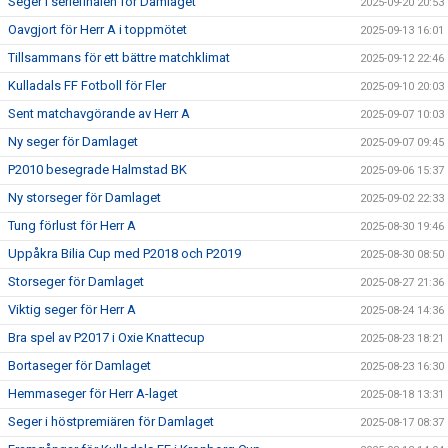
Seger i seriefinalen för Damlaget
2025-09-20 20:53
Oavgjort för Herr A i toppmötet
2025-09-13 16:01
Tillsammans för ett bättre matchklimat
2025-09-12 22:46
Kulladals FF Fotboll för Fler
2025-09-10 20:03
Sent matchavgörande av Herr A
2025-09-07 10:03
Ny seger för Damlaget
2025-09-07 09:45
P2010 besegrade Halmstad BK
2025-09-06 15:37
Ny storseger för Damlaget
2025-09-02 22:33
Tung förlust för Herr A
2025-08-30 19:46
Uppåkra Bilia Cup med P2018 och P2019
2025-08-30 08:50
Storseger för Damlaget
2025-08-27 21:36
Viktig seger för Herr A
2025-08-24 14:36
Bra spel av P2017 i Oxie Knattecup
2025-08-23 18:21
Bortaseger för Damlaget
2025-08-23 16:30
Hemmaseger för Herr A-laget
2025-08-18 13:31
Seger i höstpremiären för Damlaget
2025-08-17 08:37