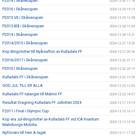
P2014 i Skånecupen
2024-12-30 11:18
P2016 i Skånecupen
2024-12-29 19:19
P2015 Vit i Skånecupen
2024-12-29 15:38
P2015 Blå i Skånecupen
2024-12-28 15:39
P2014 i Skånecupen
2024-12-28 14:21
F2014/2015 i Skånecupen
2024-12-27 13:25
Köp Bingolotter till Nyårsafton av Kulladals FF
2024-12-27 09:36
F2016/2017 i Skånecupen
2024-12-26 21:17
P2010 i Skånecupen
2024-12-26 20:19
Kulladals FF i Skånecupen
2024-12-25 15:39
GOD JUL TILL ER ALLA
2024-12-23 12:03
Kulladals FF-talanger till Malmö FF
2024-12-22 18:07
Resultat Dragning Kulladals FF Jullotteri 2024
2024-12-17 19:19
F2011 i Final i Olympic Cup
2024-12-16 16:17
Köp era Jul-Bingolotter av Kulladals FF vid ICA Kvantum
2024-12-12 14:34
Malmborgs Mobilia
Nyförvärv till Herr A-laget
2024-12-11 17:52