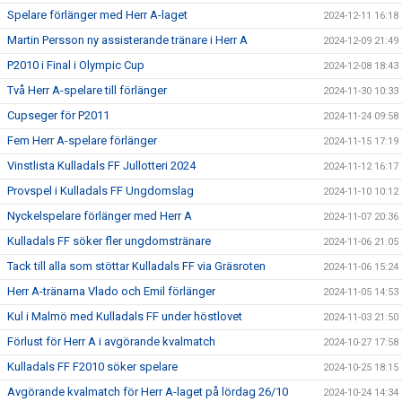
Spelare förlänger med Herr A-laget
2024-12-11 16:18
Martin Persson ny assisterande tränare i Herr A
2024-12-09 21:49
P2010 i Final i Olympic Cup
2024-12-08 18:43
Två Herr A-spelare till förlänger
2024-11-30 10:33
Cupseger för P2011
2024-11-24 09:58
Fem Herr A-spelare förlänger
2024-11-15 17:19
Vinstlista Kulladals FF Jullotteri 2024
2024-11-12 16:17
Provspel i Kulladals FF Ungdomslag
2024-11-10 10:12
Nyckelspelare förlänger med Herr A
2024-11-07 20:36
Kulladals FF söker fler ungdomstränare
2024-11-06 21:05
Tack till alla som stöttar Kulladals FF via Gräsroten
2024-11-06 15:24
Herr A-tränarna Vlado och Emil förlänger
2024-11-05 14:53
Kul i Malmö med Kulladals FF under höstlovet
2024-11-03 21:50
Förlust för Herr A i avgörande kvalmatch
2024-10-27 17:58
Kulladals FF F2010 söker spelare
2024-10-25 18:15
Avgörande kvalmatch för Herr A-laget på lördag 26/10
2024-10-24 14:34