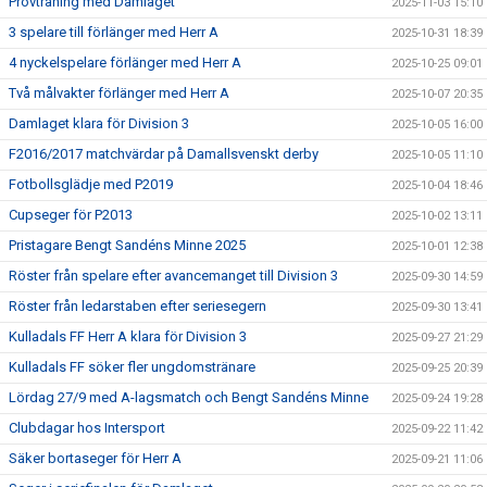
Provträning med Damlaget
2025-11-03 15:10
3 spelare till förlänger med Herr A
2025-10-31 18:39
4 nyckelspelare förlänger med Herr A
2025-10-25 09:01
Två målvakter förlänger med Herr A
2025-10-07 20:35
Damlaget klara för Division 3
2025-10-05 16:00
F2016/2017 matchvärdar på Damallsvenskt derby
2025-10-05 11:10
Fotbollsglädje med P2019
2025-10-04 18:46
Cupseger för P2013
2025-10-02 13:11
Pristagare Bengt Sandéns Minne 2025
2025-10-01 12:38
Röster från spelare efter avancemanget till Division 3
2025-09-30 14:59
Röster från ledarstaben efter seriesegern
2025-09-30 13:41
Kulladals FF Herr A klara för Division 3
2025-09-27 21:29
Kulladals FF söker fler ungdomstränare
2025-09-25 20:39
Lördag 27/9 med A-lagsmatch och Bengt Sandéns Minne
2025-09-24 19:28
Clubdagar hos Intersport
2025-09-22 11:42
Säker bortaseger för Herr A
2025-09-21 11:06