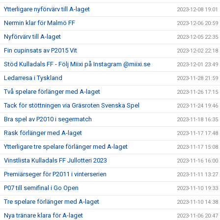
Ytterligare nyförvärv till A-laget
2023-12-08 19:01
Nermin klar för Malmö FF
2023-12-06 20:59
Nyförvärv till A-laget
2023-12-05 22:35
Fin cupinsats av P2015 Vit
2023-12-02 22:18
Stöd Kulladals FF - Följ Miixi på Instagram @miixi.se
2023-12-01 23:49
Ledarresa i Tyskland
2023-11-28 21:59
Två spelare förlänger med A-laget
2023-11-26 17:15
Tack för stöttningen via Gräsroten Svenska Spel
2023-11-24 19:46
Bra spel av P2010 i segermatch
2023-11-18 16:35
Rask förlänger med A-laget
2023-11-17 17:48
Ytterligare tre spelare förlänger med A-laget
2023-11-17 15:08
Vinstlista Kulladals FF Jullotteri 2023
2023-11-16 16:00
Premiärseger för P2011 i vinterserien
2023-11-11 13:27
P07 till semifinal i Go Open
2023-11-10 19:33
Tre spelare förlänger med A-laget
2023-11-10 14:38
Nya tränare klara för A-laget
2023-11-06 20:47