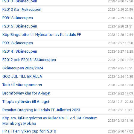
P2013 i Skånecupen
2023-12-30 17:20
F2010 3:a i Askecupen
2023-12-29 20:59
P08 i Skånecupen
2023-12-29 16:06
P2015 i Skånecupen
2023-12-28 21:31
Köp Bingolotter till Nyårsafton av Kulladals FF
2023-12-28 12:54
P09 i Skånecupen
2023-12-27 19:20
P2014 i Skånecupen
2023-12-27 18:25
F2012 och F2013 i Skånecupen
2023-12-26 19:22
Skånecupen 2023/2024
2023-12-25 13:21
GOD JUL TILL ER ALLA
2023-12-24 10:35
Tack till våra sponsorer
2023-12-23 19:33
Drömförvärv klar för A-laget
2023-12-22 17:09
Trippla nyförvärv till A-laget
2023-12-21 22:33
Resultat Dragning Kulladals FF Jullotteri 2023
2023-12-21 13:01
Köp era Jul-Bingolotter av Kulladals FF vid ICA Kvantum
2023-12-13 16:10
Malmborgs Mobilia
Final i Per i Viken Cup för P2010
2023-12-10 17:03