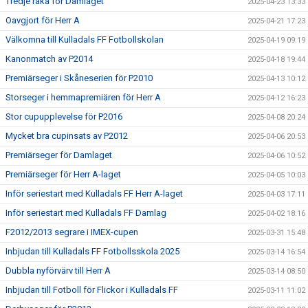
Tredje raka för Damlaget
2025-04-23 13:33
Oavgjort för Herr A
2025-04-21 17:23
Välkomna till Kulladals FF Fotbollskolan
2025-04-19 09:19
Kanonmatch av P2014
2025-04-18 19:44
Premiärseger i Skåneserien för P2010
2025-04-13 10:12
Storseger i hemmapremiären för Herr A
2025-04-12 16:23
Stor cupupplevelse för P2016
2025-04-08 20:24
Mycket bra cupinsats av P2012
2025-04-06 20:53
Premiärseger för Damlaget
2025-04-06 10:52
Premiärseger för Herr A-laget
2025-04-05 10:03
Inför seriestart med Kulladals FF Herr A-laget
2025-04-03 17:11
Inför seriestart med Kulladals FF Damlag
2025-04-02 18:16
F2012/2013 segrare i IMEX-cupen
2025-03-31 15:48
Inbjudan till Kulladals FF Fotbollsskola 2025
2025-03-14 16:54
Dubbla nyförvärv till Herr A
2025-03-14 08:50
Inbjudan till Fotboll för Flickor i Kulladals FF
2025-03-11 11:02