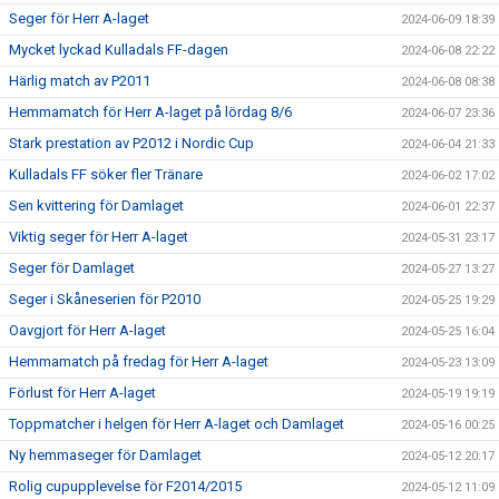
Seger för Herr A-laget
2024-06-09 18:39
Mycket lyckad Kulladals FF-dagen
2024-06-08 22:22
Härlig match av P2011
2024-06-08 08:38
Hemmamatch för Herr A-laget på lördag 8/6
2024-06-07 23:36
Stark prestation av P2012 i Nordic Cup
2024-06-04 21:33
Kulladals FF söker fler Tränare
2024-06-02 17:02
Sen kvittering för Damlaget
2024-06-01 22:37
Viktig seger för Herr A-laget
2024-05-31 23:17
Seger för Damlaget
2024-05-27 13:27
Seger i Skåneserien för P2010
2024-05-25 19:29
Oavgjort för Herr A-laget
2024-05-25 16:04
Hemmamatch på fredag för Herr A-laget
2024-05-23 13:09
Förlust för Herr A-laget
2024-05-19 19:19
Toppmatcher i helgen för Herr A-laget och Damlaget
2024-05-16 00:25
Ny hemmaseger för Damlaget
2024-05-12 20:17
Rolig cupupplevelse för F2014/2015
2024-05-12 11:09