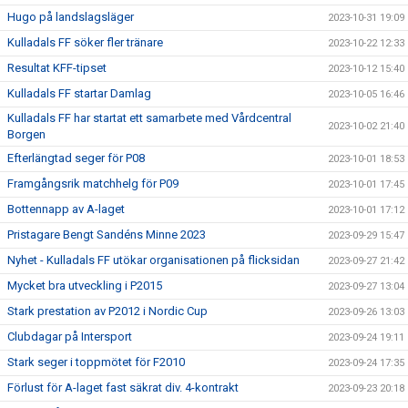
Hugo på landslagsläger
2023-10-31 19:09
Kulladals FF söker fler tränare
2023-10-22 12:33
Resultat KFF-tipset
2023-10-12 15:40
Kulladals FF startar Damlag
2023-10-05 16:46
Kulladals FF har startat ett samarbete med Vårdcentral
2023-10-02 21:40
Borgen
Efterlängtad seger för P08
2023-10-01 18:53
Framgångsrik matchhelg för P09
2023-10-01 17:45
Bottennapp av A-laget
2023-10-01 17:12
Pristagare Bengt Sandéns Minne 2023
2023-09-29 15:47
Nyhet - Kulladals FF utökar organisationen på flicksidan
2023-09-27 21:42
Mycket bra utveckling i P2015
2023-09-27 13:04
Stark prestation av P2012 i Nordic Cup
2023-09-26 13:03
Clubdagar på Intersport
2023-09-24 19:11
Stark seger i toppmötet för F2010
2023-09-24 17:35
Förlust för A-laget fast säkrat div. 4-kontrakt
2023-09-23 20:18