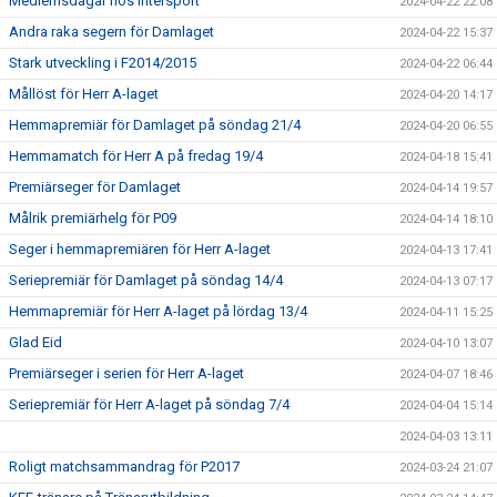
Medlemsdagar hos Intersport
2024-04-22 22:08
Andra raka segern för Damlaget
2024-04-22 15:37
Stark utveckling i F2014/2015
2024-04-22 06:44
Mållöst för Herr A-laget
2024-04-20 14:17
Hemmapremiär för Damlaget på söndag 21/4
2024-04-20 06:55
Hemmamatch för Herr A på fredag 19/4
2024-04-18 15:41
Premiärseger för Damlaget
2024-04-14 19:57
Målrik premiärhelg för P09
2024-04-14 18:10
Seger i hemmapremiären för Herr A-laget
2024-04-13 17:41
Seriepremiär för Damlaget på söndag 14/4
2024-04-13 07:17
Hemmapremiär för Herr A-laget på lördag 13/4
2024-04-11 15:25
Glad Eid
2024-04-10 13:07
Premiärseger i serien för Herr A-laget
2024-04-07 18:46
Seriepremiär för Herr A-laget på söndag 7/4
2024-04-04 15:14
2024-04-03 13:11
Roligt matchsammandrag för P2017
2024-03-24 21:07