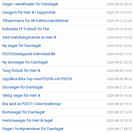
Seger i seriefinalen för Damlaget
2025-09-20 20:53
Oavgjort för Herr A i toppmötet
2025-09-13 16:01
Tillsammans för ett bättre matchklimat
2025-09-12 22:46
Kulladals FF Fotboll för Fler
2025-09-10 20:03
Sent matchavgörande av Herr A
2025-09-07 10:03
Ny seger för Damlaget
2025-09-07 09:45
P2010 besegrade Halmstad BK
2025-09-06 15:37
Ny storseger för Damlaget
2025-09-02 22:33
Tung förlust för Herr A
2025-08-30 19:46
Uppåkra Bilia Cup med P2018 och P2019
2025-08-30 08:50
Storseger för Damlaget
2025-08-27 21:36
Viktig seger för Herr A
2025-08-24 14:36
Bra spel av P2017 i Oxie Knattecup
2025-08-23 18:21
Bortaseger för Damlaget
2025-08-23 16:30
Hemmaseger för Herr A-laget
2025-08-18 13:31
Seger i höstpremiären för Damlaget
2025-08-17 08:37