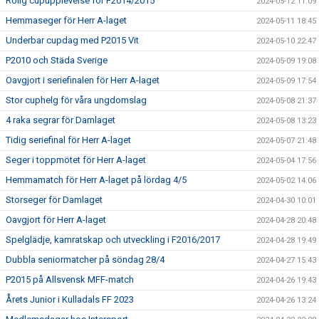
Rolig cupupplevelse för F2014/2015
2024-05-12 11:09
Hemmaseger för Herr A-laget
2024-05-11 18:45
Underbar cupdag med P2015 Vit
2024-05-10 22:47
P2010 och Städa Sverige
2024-05-09 19:08
Oavgjort i seriefinalen för Herr A-laget
2024-05-09 17:54
Stor cuphelg för våra ungdomslag
2024-05-08 21:37
4 raka segrar för Damlaget
2024-05-08 13:23
Tidig seriefinal för Herr A-laget
2024-05-07 21:48
Seger i toppmötet för Herr A-laget
2024-05-04 17:56
Hemmamatch för Herr A-laget på lördag 4/5
2024-05-02 14:06
Storseger för Damlaget
2024-04-30 10:01
Oavgjort för Herr A-laget
2024-04-28 20:48
Spelglädje, kamratskap och utveckling i F2016/2017
2024-04-28 19:49
Dubbla seniormatcher på söndag 28/4
2024-04-27 15:43
P2015 på Allsvensk MFF-match
2024-04-26 19:43
Årets Junior i Kulladals FF 2023
2024-04-26 13:24