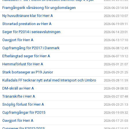
Framgångsrik vårsäsong för ungdomslagen
2026-06-23 14:54
Ny huvudtränare klar för Herr A
2026-06-23 10:07
Storartad prestation av Herr A
2026-06-19 09:11
Seger för P2014 i serieavslutningen
2026-06-14 23:01
Oavgjort för Herr A
2026-06-13 17:10
Cupframgång för P2017 i Danmark
2026-06-08 12:49
Efterlängtad seger för Herr A
2026-06-07 19:12
Hemmaförlust för Herr A
2026-05-31 21:07
Stark bortaseger av P19 Junior
2026-05-29 21:25
Kulladals FF tecknar nytt avtal med Intersport och Umbro
2026-05-28 11:59
DM-skräll av Herr A
2026-05-28 08:32
Tränarskifte i Herr A
2026-05-27 07:48
Snöplig förlust för Herr A
2026-05-23 21:13
Cupframgångar för P2015
2026-05-19 09:32
Oavgjort för Herr A
2026-05-17 21:03
Cupseger för F2012/2013
2026-05-17 15:52