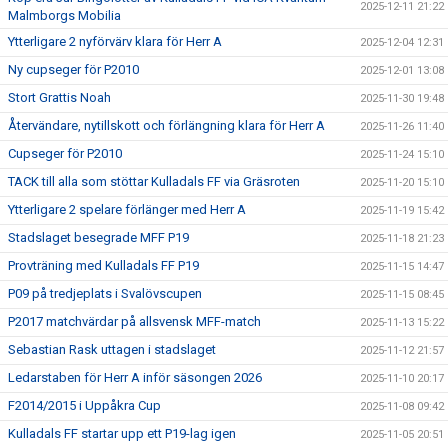
2025-12-11 21:22
Malmborgs Mobilia
Ytterligare 2 nyförvärv klara för Herr A
2025-12-04 12:31
Ny cupseger för P2010
2025-12-01 13:08
Stort Grattis Noah
2025-11-30 19:48
Återvändare, nytillskott och förlängning klara för Herr A
2025-11-26 11:40
Cupseger för P2010
2025-11-24 15:10
TACK till alla som stöttar Kulladals FF via Gräsroten
2025-11-20 15:10
Ytterligare 2 spelare förlänger med Herr A
2025-11-19 15:42
Stadslaget besegrade MFF P19
2025-11-18 21:23
Provträning med Kulladals FF P19
2025-11-15 14:47
P09 på tredjeplats i Svalövscupen
2025-11-15 08:45
P2017 matchvärdar på allsvensk MFF-match
2025-11-13 15:22
Sebastian Rask uttagen i stadslaget
2025-11-12 21:57
Ledarstaben för Herr A inför säsongen 2026
2025-11-10 20:17
F2014/2015 i Uppåkra Cup
2025-11-08 09:42
Kulladals FF startar upp ett P19-lag igen
2025-11-05 20:51