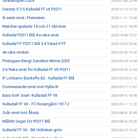
Skånecupen 2024
2024-01-04 23:49
Genarp if 2:6 Kulladal FF vit P2011
2023-11-12 14:23
A-serie vinst i Premiären
2023-11-11 12:58
Matcher spelade 14 och 21 Oktober.
2023-10-21 18:09
Kulladal P2011 Blå 4:e raka vinst
2023-10-08 13:27
Kulladal FF P2011 Blå 5:4 Ystad if FF
2023-10-02 23:06
4e raka vinsten.
2023-09-30 19:32
Pristagare Bengt Sandéns Minne 2023
2023-09-29 16:04
3:e Raka vinst för Kulladal FF Vit P2011
2023-09-24 21:54
IF Limhamn Bunkeflo B2 - Kulladal FF Blå
2023-09-23 21:16
Dominerande vinst mot Hyllie iK
2023-09-17 17:47
Bara GoIF Svart -Kulladall FF Vit.
2023-09-16 18:08
Kulladall FF Vit - FC Rosengård 1917 2
2023-09-11 11:20
Svår vinst mot Åkarp
2023-08-26 20:44
Målrikt Seger för P2011 Blå
2023-08-26 20:30
Kulladal FF Vit - BK Höllviken grön.
2023-06-19 16:50