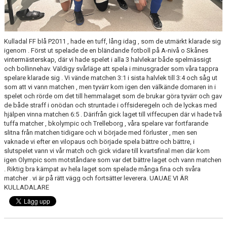
Kulladal FF blå P2011 , hade en tuff, lång idag , som de utmärkt klarade sig
igenom . Först ut spelade de en bländande fotboll på A-nivå o Skånes
vintermästerskap, där vi hade spelet i alla 3 halvlekar både spelmässigt
och bollinnehav. Väldigy svårläge att spela i minusgrader som våra tappra
spelare klarade sig . Vi vände matchen 3:1 i sista halvlek till 3:4 och såg ut
som att vi vann matchen , men tyvärr kom igen den välkände domaren in i
spelet och rörde om det till hemmalaget som de brukar göra tyvärr och gav
de både straff i onödan och struntade i offsideregeln och de lyckas med
hjälpen vinna matchen 6:5 . Därifrån gick laget till viffecupen där vi hade två
tuffa matcher , bkolympic och Trelleborg , våra spelare var fortfarande
slitna från matchen tidigare och vi började med förluster , men sen
vaknade vi efter en vilopaus och började spela bättre och bättre, i
slutspelet vann vi vår match och gick vidare till kvartsfinal men där kom
igen Olympic som motståndare som var det bättre laget och vann matchen
. Riktig bra kämpat av hela laget som spelade många fina och svåra
matcher . vi är på rätt vägg och fortsätter leverera. UAUAE VI ÄR
KULLADALARE