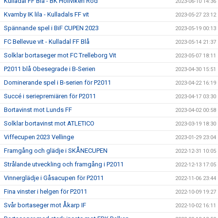
Kulladal FF Blå - BK Höllviken Röd
2023-06-10 14:36
Kvarnby IK lila - Kulladals FF vit
2023-05-27 23:12
Spännande spel i BiF CUPEN 2023
2023-05-19 00:13
FC Bellevue vit - Kulladal FF Blå
2023-05-14 21:37
Solklar bortaseger mot FC Trelleborg Vit
2023-05-07 18:11
P2011 blå Obesegrade i B-Serien
2023-04-30 15:51
Dominerande spel i B-serien för P2011
2023-04-22 16:19
Succé i seriepremiären för P2011
2023-04-17 03:30
Bortavinst mot Lunds FF
2023-04-02 00:58
Solklar bortavinst mot ATLETICO
2023-03-19 18:30
Viffecupen 2023 Vellinge
2023-01-29 23:04
Framgång och glädje i SKÅNECUPEN
2022-12-31 10:05
Strålande utveckling och framgång i P2011
2022-12-13 17:05
Vinnerglädje i Gåsacupen för P2011
2022-11-06 23:44
Fina vinster i helgen för P2011
2022-10-09 19:27
Svår bortaseger mot Åkarp IF
2022-10-02 16:11