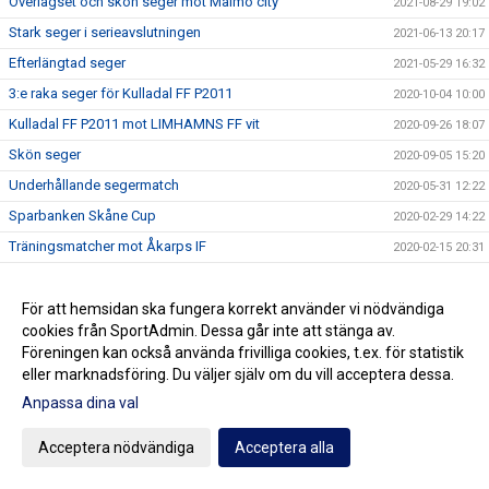
Överlägset och skön seger mot Malmö city
2021-08-29 19:02
Stark seger i serieavslutningen
2021-06-13 20:17
Efterlängtad seger
2021-05-29 16:32
3:e raka seger för Kulladal FF P2011
2020-10-04 10:00
Kulladal FF P2011 mot LIMHAMNS FF vit
2020-09-26 18:07
Skön seger
2020-09-05 15:20
Underhållande segermatch
2020-05-31 12:22
Sparbanken Skåne Cup
2020-02-29 14:22
Träningsmatcher mot Åkarps IF
2020-02-15 20:31
P2011 på Viffecupen
2020-02-08 17:48
Inställd träning tisdag 1/5
För att hemsidan ska fungera korrekt använder vi nödvändiga
2018-04-26 22:54
cookies från SportAdmin. Dessa går inte att stänga av.
Info P2011
2018-04-08 13:04
Föreningen kan också använda frivilliga cookies, t.ex. för statistik
eller marknadsföring. Du väljer själv om du vill acceptera dessa.
Anpassa dina val
Cookie-inställningar
Gå till Webbversion
Acceptera nödvändiga
Acceptera alla