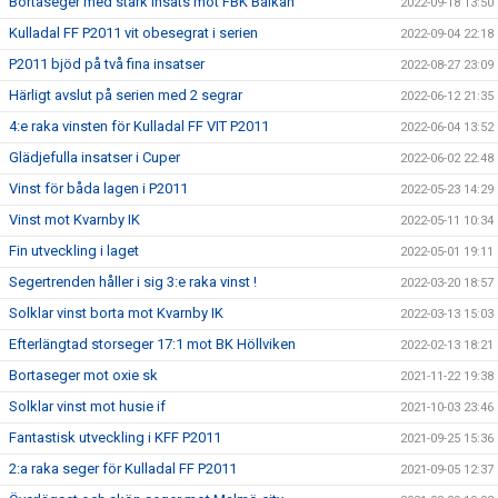
Bortaseger med stark insats mot FBK Balkan
2022-09-18 13:50
Kulladal FF P2011 vit obesegrat i serien
2022-09-04 22:18
P2011 bjöd på två fina insatser
2022-08-27 23:09
Härligt avslut på serien med 2 segrar
2022-06-12 21:35
4:e raka vinsten för Kulladal FF VIT P2011
2022-06-04 13:52
Glädjefulla insatser i Cuper
2022-06-02 22:48
Vinst för båda lagen i P2011
2022-05-23 14:29
Vinst mot Kvarnby IK
2022-05-11 10:34
Fin utveckling i laget
2022-05-01 19:11
Segertrenden håller i sig 3:e raka vinst !
2022-03-20 18:57
Solklar vinst borta mot Kvarnby IK
2022-03-13 15:03
Efterlängtad storseger 17:1 mot BK Höllviken
2022-02-13 18:21
Bortaseger mot oxie sk
2021-11-22 19:38
Solklar vinst mot husie if
2021-10-03 23:46
Fantastisk utveckling i KFF P2011
2021-09-25 15:36
2:a raka seger för Kulladal FF P2011
2021-09-05 12:37