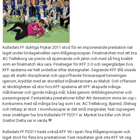
Kulladals FF duktiga Pojkar 2011 stod för en imponerande prestation när
laget under lördagskvällen vann Klågerupscupen. Finalmatchen mot ett bra
AC Trelleborg var precis så spännande och jämn och med så hög kvalité
som en finalmatch ska vara. Finalseger för KFF 2-0 och segerglädjen hos
KFF-spelarna var helt underbar efter slutsignalen. Segrande KFF Blå visade
upp ett starkt disciplinerat och uppoffrande försvarsspel turneringen
igenom, kryddat med en storstilad målvaktsinsats av Mahdi. Och offensivt
är skickligheten så stor hos KFF-spelarna att KFF skapade många
målchanser och gjorde många mål, både genom dribblingsnummer och
passningsspel. Fantastiska prestationer killar! Att dessutom vinna en cup i
konkurrens med så många bra lag som t.ex. AC Trelleborg, Bjärred, Stehag
och Hittarp är stort. I inomhuscuper är det små marginaler, fast cupsegern
visar onekligen hur bra Kulladals FF P2011 är. Mycket bra killar och Stort
Grattis! Detta var ni värda.💙
Kulladals FF P2011 hade också KFF Vit i spel i fina Klågerupscupen och
laget stod för flera bra prestationer. Fast resultaten gick inte KFF Vit väg.