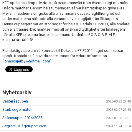
KFF-spelarna kämpade dock på beundransvärt trots övermäktigt motstånd
i några matcher. Genom hela turneringen så var kamratskapen grym i KFF.
Mellan matcherna umgicks alla tillsammans oavsett lagtillhörighet och
under matcherna stöttade alla varandra även högljutt från läktarplats.
Denna cupsegern var en stor seger för hela Kulladals FF P2011, alla spelare
och alla tränare. Det märktes med all önskvärd tydlighet efter finalsegern
där alla KFF-spelarna firade tillsammans. Underbart! O A O A E, VI E
KULLADALARE 💙
Fler duktiga spelare välkomnas till Kulladals FF P2011, laget som satsar
uppåt. Kontakta t.f. huvudtränare Jonas för vidare information
(
jonascajerby@hotmail.com
).
Nyhetsarkiv
Västeråscupen
2026-03-23 21:48
Stark segermatch
2025-03-07 21:55
Skånecupen 2024/2025
2025-01-06 12:01
Segrare i Klågerupscupen
2024-11-24 10:54