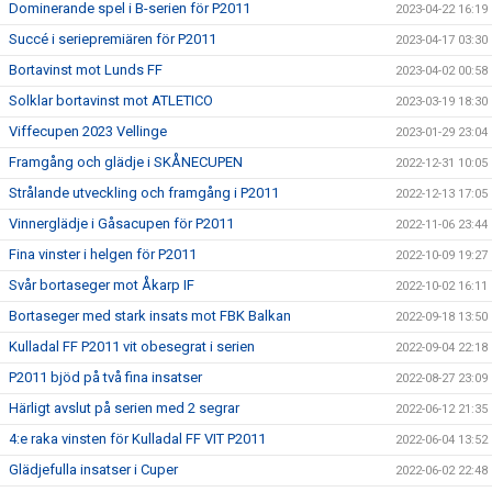
Dominerande spel i B-serien för P2011
2023-04-22 16:19
Succé i seriepremiären för P2011
2023-04-17 03:30
Bortavinst mot Lunds FF
2023-04-02 00:58
Solklar bortavinst mot ATLETICO
2023-03-19 18:30
Viffecupen 2023 Vellinge
2023-01-29 23:04
Framgång och glädje i SKÅNECUPEN
2022-12-31 10:05
Strålande utveckling och framgång i P2011
2022-12-13 17:05
Vinnerglädje i Gåsacupen för P2011
2022-11-06 23:44
Fina vinster i helgen för P2011
2022-10-09 19:27
Svår bortaseger mot Åkarp IF
2022-10-02 16:11
Bortaseger med stark insats mot FBK Balkan
2022-09-18 13:50
Kulladal FF P2011 vit obesegrat i serien
2022-09-04 22:18
P2011 bjöd på två fina insatser
2022-08-27 23:09
Härligt avslut på serien med 2 segrar
2022-06-12 21:35
4:e raka vinsten för Kulladal FF VIT P2011
2022-06-04 13:52
Glädjefulla insatser i Cuper
2022-06-02 22:48