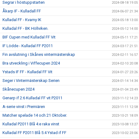
Segrar i höstuppstarten
2024-08-18 19:05
Åkarp IF - Kulladall FF
2024-06-07 21:34
Kulladal FF - Kvarny IK
2024-05-18 13:00
Kulladal FF - BK Höllviken.
2024-05-12 14:00
BIF Cupen med Kulladal FF Vit
2024-05-11 17:21
IF Lödde - Kulladal FF P2011
2024-03-17 21:51
Fin avslutning i Skånes vintermästerskap
2024-02-11 16:57
Bra utveckling i Viffecupen 2024
2024-02-10 20:08
Ystads IF FF - Kulladal FF Vit
2024-01-27 23:26
Seger i Vintermästerskap Serien
2024-01-14 14:34
Skånecupen 2024
2024-01-04 23:49
Genarp if 2:6 Kulladal FF vit P2011
2023-11-12 14:23
A-serie vinst i Premiären
2023-11-11 12:58
Matcher spelade 14 och 21 Oktober.
2023-10-21 18:09
Kulladal P2011 Blå 4:e raka vinst
2023-10-08 13:27
Kulladal FF P2011 Blå 5:4 Ystad if FF
2023-10-02 23:06