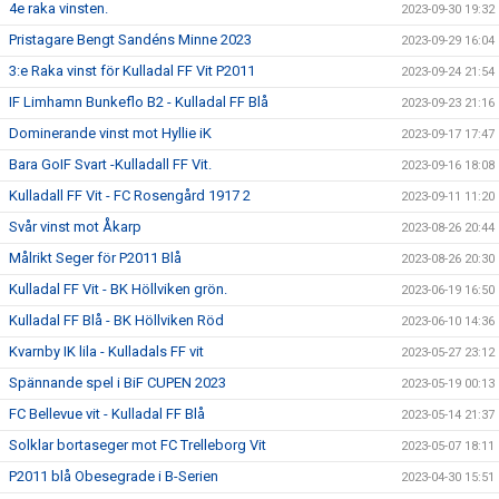
4e raka vinsten.
2023-09-30 19:32
Pristagare Bengt Sandéns Minne 2023
2023-09-29 16:04
3:e Raka vinst för Kulladal FF Vit P2011
2023-09-24 21:54
IF Limhamn Bunkeflo B2 - Kulladal FF Blå
2023-09-23 21:16
Dominerande vinst mot Hyllie iK
2023-09-17 17:47
Bara GoIF Svart -Kulladall FF Vit.
2023-09-16 18:08
Kulladall FF Vit - FC Rosengård 1917 2
2023-09-11 11:20
Svår vinst mot Åkarp
2023-08-26 20:44
Målrikt Seger för P2011 Blå
2023-08-26 20:30
Kulladal FF Vit - BK Höllviken grön.
2023-06-19 16:50
Kulladal FF Blå - BK Höllviken Röd
2023-06-10 14:36
Kvarnby IK lila - Kulladals FF vit
2023-05-27 23:12
Spännande spel i BiF CUPEN 2023
2023-05-19 00:13
FC Bellevue vit - Kulladal FF Blå
2023-05-14 21:37
Solklar bortaseger mot FC Trelleborg Vit
2023-05-07 18:11
P2011 blå Obesegrade i B-Serien
2023-04-30 15:51