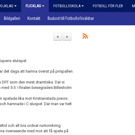
POJKLAG
FLICKLAG
FOTBOLLSSKOLA
FOTBOLL FÖR FLER
M
Bildgalleri
Kontakt
Budord till Fotbollsföräldrar
<
>
Cupens slutspel.
ar det dags att hamna överst på prispallen.
s DFF som den mest dramtiska. Där vi
n med 5-3. I finalen besegrades Billesholm
an spelade lika mot Kristianstads precis
och hamnade i C sluspel. Där man var helt
ltid och alt bra ordnat runtomkring.
 gärna överseende med mot att få spela på