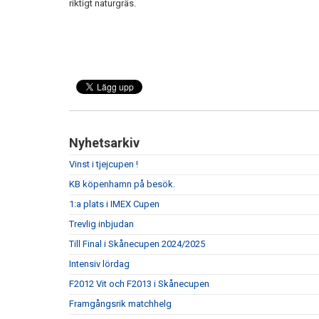
riktigt naturgräs.
Nyhetsarkiv
Vinst i tjejcupen !
KB köpenhamn på besök.
1:a plats i IMEX Cupen
Trevlig inbjudan
Till Final i Skånecupen 2024/2025
Intensiv lördag
F2012 Vit och F2013 i Skånecupen
Framgångsrik matchhelg