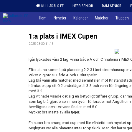
KULLADALS FF
HERR SENIOR
DAM SENIOR
Hem
Nyheter
Kalender
Matcher
Truppen
1:a plats i IMEX Cupen
2025-03-30 11:13
Igår lyckades våra 2 lag vinna både A och C finalerna i IMEX 
Efter att ha kommit på placering 2-2-3 i årets inomhuscuper v
Vilket vi gjorde i Både A och C slutspelet.
Lag blå vann alla matcher, med seminfalen mot Kristandstad
hämtade upp ett 0-2 underläge till 3-3 och vann förlängninge
med 3-2.
Lag vit hade visade det sig en betydligt tuffare grupp, där m
som lag blå gjorde sen, men tyvärr förlorade mot Ängelholm 
överlägsna och t.ex vann finalen med 5-0.
Mycket bra insats av alla tjejer.
En super bra arrangerad cup med lite väntetid och mycket spe
Möjligtvis var alla planerna inte i toppskick. Men det har vi