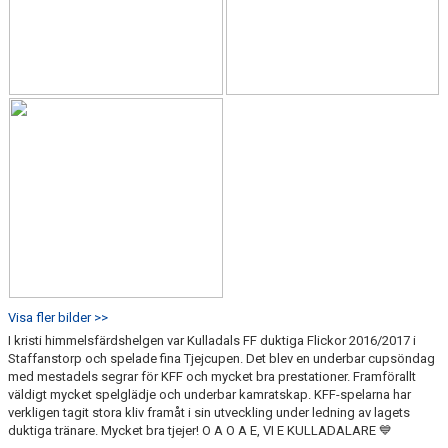
Visa fler bilder >>
I kristi himmelsfärdshelgen var Kulladals FF duktiga Flickor 2016/2017 i
Staffanstorp och spelade fina Tjejcupen. Det blev en underbar cupsöndag
med mestadels segrar för KFF och mycket bra prestationer. Framförallt
väldigt mycket spelglädje och underbar kamratskap. KFF-spelarna har
verkligen tagit stora kliv framåt i sin utveckling under ledning av lagets
duktiga tränare. Mycket bra tjejer! O A O A E, VI E KULLADALARE 💙