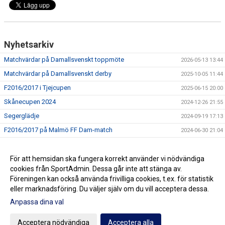
Nyhetsarkiv
Matchvärdar på Damallsvenskt toppmöte
2026-05-13 13:44
Matchvärdar på Damallsvenskt derby
2025-10-05 11:44
F2016/2017 i Tjejcupen
2025-06-15 20:00
Skånecupen 2024
2024-12-26 21:55
Segerglädje
2024-09-19 17:13
F2016/2017 på Malmö FF Dam-match
2024-06-30 21:04
Spelglädje, kamratskap och utveckling
2024-04-28 20:02
Matchpremiär
För att hemsidan ska fungera korrekt använder vi nödvändiga
2024-02-11 18:40
cookies från SportAdmin. Dessa går inte att stänga av.
Rolig sommaravslutning
2023-06-18 18:55
Föreningen kan också använda frivilliga cookies, t.ex. för statistik
eller marknadsföring. Du väljer själv om du vill acceptera dessa.
Anpassa dina val
Cookie-inställningar
Gå till Webbversion
Acceptera nödvändiga
Acceptera alla