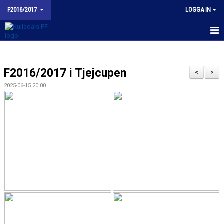
F2016/2017
LOGGA IN
HEM
F2016/2017 i Tjejcupen
NYHETER
<
>
2025-06-15 20:00
KALENDER
MATCHER
TRUPPEN
BILDGALLERI
KONTAKT
BUDORD TILL FOTBOLLSFÖRÄLDRAR