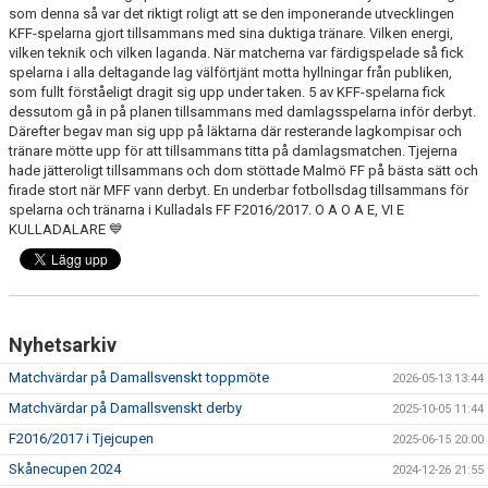
som denna så var det riktigt roligt att se den imponerande utvecklingen
KFF-spelarna gjort tillsammans med sina duktiga tränare. Vilken energi,
vilken teknik och vilken laganda. När matcherna var färdigspelade så fick
spelarna i alla deltagande lag välförtjänt motta hyllningar från publiken,
som fullt förståeligt dragit sig upp under taken. 5 av KFF-spelarna fick
dessutom gå in på planen tillsammans med damlagsspelarna inför derbyt.
Därefter begav man sig upp på läktarna där resterande lagkompisar och
tränare mötte upp för att tillsammans titta på damlagsmatchen. Tjejerna
hade jätteroligt tillsammans och dom stöttade Malmö FF på bästa sätt och
firade stort när MFF vann derbyt. En underbar fotbollsdag tillsammans för
spelarna och tränarna i Kulladals FF F2016/2017. O A O A E, VI E
KULLADALARE 💙
Nyhetsarkiv
Matchvärdar på Damallsvenskt toppmöte
2026-05-13 13:44
Matchvärdar på Damallsvenskt derby
2025-10-05 11:44
F2016/2017 i Tjejcupen
2025-06-15 20:00
Skånecupen 2024
2024-12-26 21:55