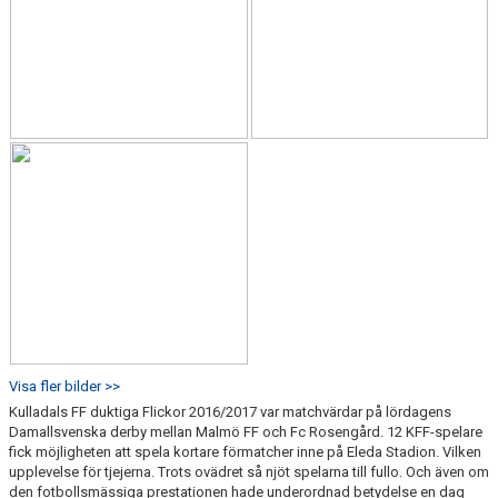
Visa fler bilder >>
Kulladals FF duktiga Flickor 2016/2017 var matchvärdar på lördagens
Damallsvenska derby mellan Malmö FF och Fc Rosengård. 12 KFF-spelare
fick möjligheten att spela kortare förmatcher inne på Eleda Stadion. Vilken
upplevelse för tjejerna. Trots ovädret så njöt spelarna till fullo. Och även om
den fotbollsmässiga prestationen hade underordnad betydelse en dag