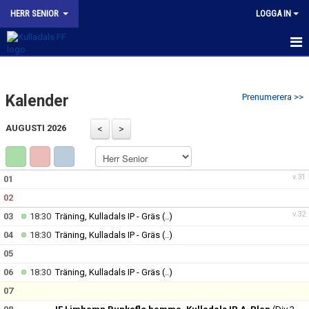
HERR SENIOR
LOGGA IN
HEM
Kalender
Prenumerera >>
NYHETER
AUGUSTI 2026
KALENDER
TRUPPEN
v.31
01
BILDGALLERI
02
v.32
03
18:30
Träning, Kulladals IP - Gräs
(..)
KONTAKT
04
18:30
Träning, Kulladals IP - Gräs
(..)
MATCHER
05
06
18:30
Träning, Kulladals IP - Gräs
(..)
KFF HERR A INSTAGRAM
07