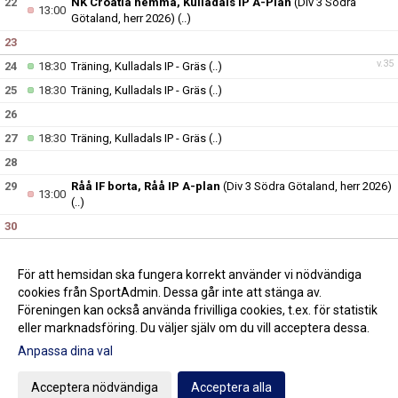
22
NK Croatia hemma, Kulladals IP A-Plan
(Div 3 Södra
13:00
Götaland, herr 2026)
(..)
23
v.35
24
18:30
Träning, Kulladals IP - Gräs
(..)
25
18:30
Träning, Kulladals IP - Gräs
(..)
26
27
18:30
Träning, Kulladals IP - Gräs
(..)
28
29
Råå IF borta, Råå IP A-plan
(Div 3 Södra Götaland, herr 2026)
13:00
(..)
30
v.36
31
18:30
Träning, Kulladals IP - Gräs
(..)
Dösjöbro IF 1 borta, Dösjöbro IP konstgräs
(Division 1 Herr B
För att hemsidan ska fungera korrekt använder vi nödvändiga
19:15
Skåne, höst)
(..)
cookies från SportAdmin. Dessa går inte att stänga av.
Föreningen kan också använda frivilliga cookies, t.ex. för statistik
eller marknadsföring. Du väljer själv om du vill acceptera dessa.
Anpassa dina val
Cookie-inställningar
Gå till Webbversion
Acceptera nödvändiga
Acceptera alla