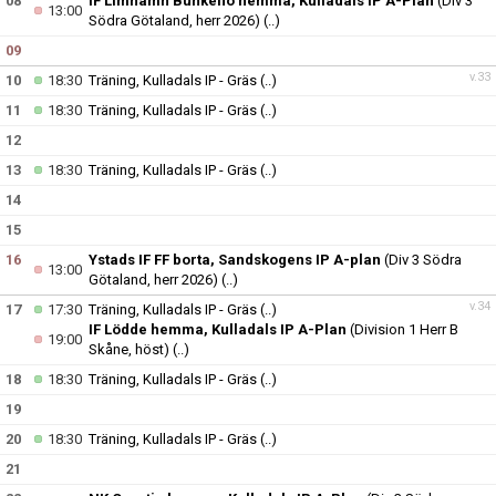
08
IF Limhamn Bunkeflo hemma, Kulladals IP A-Plan
(Div 3
13:00
Södra Götaland, herr 2026)
(..)
09
v.33
10
18:30
Träning, Kulladals IP - Gräs
(..)
11
18:30
Träning, Kulladals IP - Gräs
(..)
12
13
18:30
Träning, Kulladals IP - Gräs
(..)
14
15
16
Ystads IF FF borta, Sandskogens IP A-plan
(Div 3 Södra
13:00
Götaland, herr 2026)
(..)
v.34
17
17:30
Träning, Kulladals IP - Gräs
(..)
IF Lödde hemma, Kulladals IP A-Plan
(Division 1 Herr B
19:00
Skåne, höst)
(..)
18
18:30
Träning, Kulladals IP - Gräs
(..)
19
20
18:30
Träning, Kulladals IP - Gräs
(..)
21