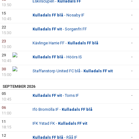
Eskilscupen -
Kulladals FF
-
13:50
15
Kulladals FF blå
- Nosaby IF
-
10:45
22
Kulladals FF vit
- Sorgenfri FF
-
15:30
23
Kävlinge Harrie FF -
Kulladals FF blå
-
13:00
29
Kulladals FF blå
- Höörs IS
-
10:45
30
Staffanstorp United FC blå -
Kulladals FF vit
-
15:00
SEPTEMBER 2026
05
Kulladals FF vit
- Torns IF
-
10:45
06
Ifö Bromölla IF -
Kulladals FF blå
-
11:00
11
IFK Ystad FK -
Kulladals FF vit
-
18:15
12
Kulladals FF blå
- Råå IF
-