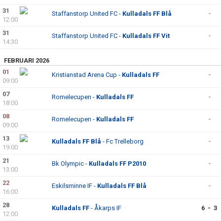
31
Staffanstorp United FC -
Kulladals FF Blå
-
12:00
31
Staffanstorp United FC -
Kulladals FF Vit
-
14:30
FEBRUARI 2026
01
Kristianstad Arena Cup -
Kulladals FF
-
09:00
07
Romelecupen -
Kulladals FF
-
18:00
08
Romelecupen -
Kulladals FF
-
09:00
13
Kulladals FF Blå
- Fc Trelleborg
-
19:00
21
Bk Olympic -
Kulladals FF P2010
-
13:00
22
Eskilsminne IF -
Kulladals FF Blå
-
16:00
28
Kulladals FF
- Åkarps IF
6 - 3
12:00