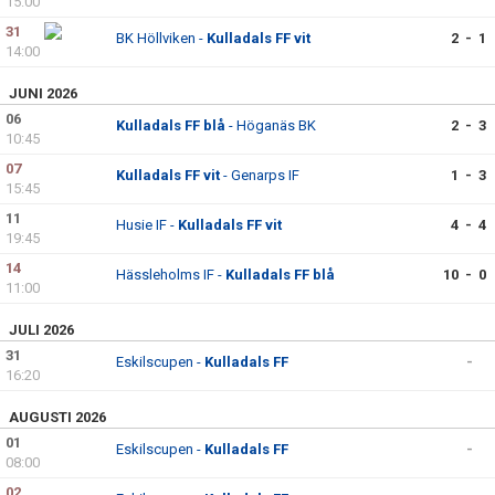
15:00
31
BK Höllviken -
Kulladals FF vit
2 - 1
14:00
JUNI 2026
06
Kulladals FF blå
- Höganäs BK
2 - 3
10:45
07
Kulladals FF vit
- Genarps IF
1 - 3
15:45
11
Husie IF -
Kulladals FF vit
4 - 4
19:45
14
Hässleholms IF -
Kulladals FF blå
10 - 0
11:00
JULI 2026
31
Eskilscupen -
Kulladals FF
-
16:20
AUGUSTI 2026
01
Eskilscupen -
Kulladals FF
-
08:00
02