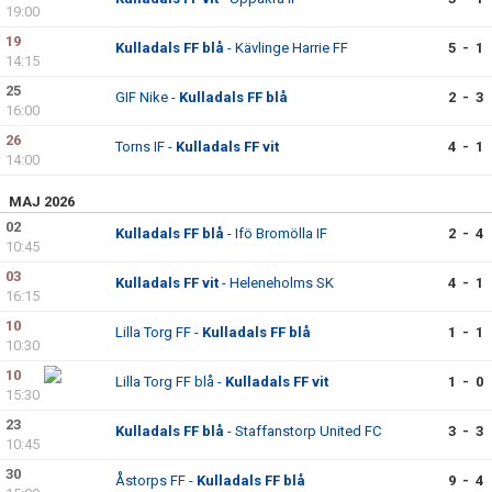
19:00
19
Kulladals FF blå
- Kävlinge Harrie FF
5 - 1
14:15
25
GIF Nike -
Kulladals FF blå
2 - 3
16:00
26
Torns IF -
Kulladals FF vit
4 - 1
14:00
MAJ 2026
02
Kulladals FF blå
- Ifö Bromölla IF
2 - 4
10:45
03
Kulladals FF vit
- Heleneholms SK
4 - 1
16:15
10
Lilla Torg FF -
Kulladals FF blå
1 - 1
10:30
10
Lilla Torg FF blå -
Kulladals FF vit
1 - 0
15:30
23
Kulladals FF blå
- Staffanstorp United FC
3 - 3
10:45
30
Åstorps FF -
Kulladals FF blå
9 - 4