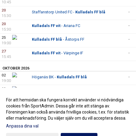
10:45
20
Staffanstorp United FC -
Kulladals FF blå
-
15:30
20
Kulladals FF vit
- Ariana FC
-
15:30
25
Kulladals FF blå
- Åstorps FF
-
19:00
27
Kulladals FF vit
- Värpinge IF
-
15:45
OKTOBER 2026
02
Höganäs BK -
Kulladals FF blå
-
19:00
03
Genarps IF -
Kulladals FF vit
-
13:00
För att hemsidan ska fungera korrekt använder vi nödvändiga
10
Kulladals FF blå
- Hässleholms IF
-
cookies från SportAdmin. Dessa går inte att stänga av.
10:45
Föreningen kan också använda frivilliga cookies, t.ex. för statistik
eller marknadsföring. Du väljer själv om du vill acceptera dessa.
Anpassa dina val
Cookie-inställningar
Gå till Webbversion