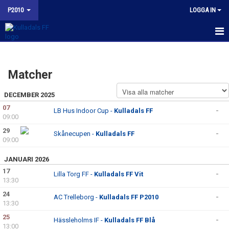
P2010
LOGGA IN
HEM
Matcher
NYHETER
DECEMBER 2025
KALENDER
07
LB Hus Indoor Cup -
Kulladals FF
-
09:00
MATCHER
29
Skånecupen -
Kulladals FF
-
TRUPPEN
09:00
JANUARI 2026
BILDGALLERI
17
Lilla Torg FF -
Kulladals FF Vit
-
13:30
KONTAKT
24
AC Trelleborg -
Kulladals FF P2010
-
13:30
KFF P2010 INSTAGRAM
25
Hässleholms IF -
Kulladals FF Blå
-
13:00
BUDORD TILL FOTBOLLSFÖRÄLDRAR