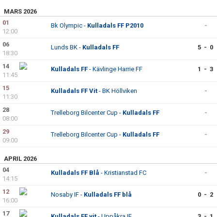
MARS 2026
01
Bk Olympic -
Kulladals FF P2010
-
12:00
06
Lunds BK -
Kulladals FF
5 - 0
18:30
14
Kulladals FF
- Kävlinge Harrie FF
1 - 3
11:45
15
Kulladals FF Vit
- BK Höllviken
-
11:30
28
Trelleborg Bilcenter Cup -
Kulladals FF
-
08:00
29
Trelleborg Bilcenter Cup -
Kulladals FF
-
09:00
APRIL 2026
04
Kulladals FF Blå
- Kristianstad FC
-
14:15
12
Nosaby IF -
Kulladals FF blå
0 - 2
16:00
17
Kulladals FF vit
- Uppåkra IF
3 - 1